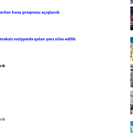
ənilən hava proqnozu açıqlanıb
əksiz vəziyyətdə qalan şəxs xilas edilib
nıb
nıb