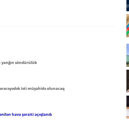
n yanğın söndürülüb
ərəcəyədək isti müşahidə olunacaq
nilən hava şəraiti açıqlanıb