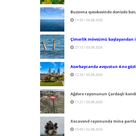
Buzovna qəsəbəsində dənizdə bata
11:50 / 04.08.2026
Çimərlik mövsümü başlayandan ind
21:15 / 03.08.2026
Azərbaycanda avqustun 4-nə gözl
12:34 / 03.08.2026
Ağdərə rayonunun Çardaqlı kəndi 
11:27 / 03.08.2026
Xocavənd rayonunda mina partlay
15:09 / 02.08.2026