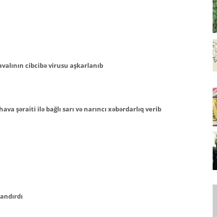
valının cibcibə virusu aşkarlanıb
hava şəraiti ilə bağlı sarı və narıncı xəbərdarlıq verib
yandırdı