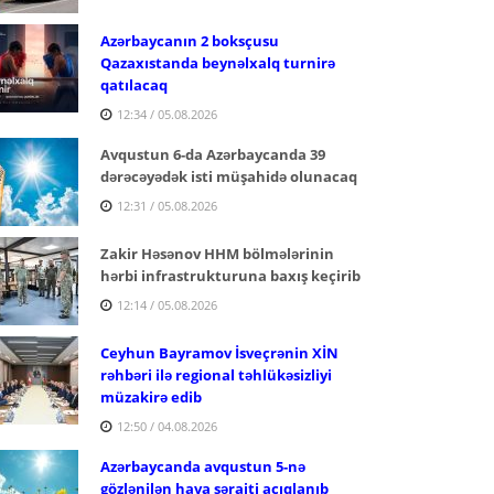
Azərbaycanın 2 boksçusu
Qazaxıstanda beynəlxalq turnirə
qatılacaq
12:34 / 05.08.2026
Avqustun 6-da Azərbaycanda 39
dərəcəyədək isti müşahidə olunacaq
12:31 / 05.08.2026
Zakir Həsənov HHM bölmələrinin
hərbi infrastrukturuna baxış keçirib
12:14 / 05.08.2026
Ceyhun Bayramov İsveçrənin XİN
rəhbəri ilə regional təhlükəsizliyi
müzakirə edib
12:50 / 04.08.2026
Azərbaycanda avqustun 5-nə
gözlənilən hava şəraiti açıqlanıb