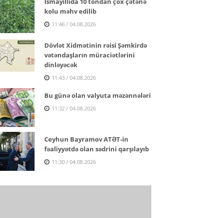
İsmayıllıda 10 tondan çox çətənə
kolu məhv edilib
11:46 / 04.08.2026
Dövlət Xidmətinin rəisi Şəmkirdə
vətəndaşların müraciətlərini
dinləyəcək
11:43 / 04.08.2026
Bu günə olan valyuta məzənnələri
11:32 / 04.08.2026
Ceyhun Bayramov ATƏT-in
fəaliyyətdə olan sədrini qarşılayıb
11:30 / 04.08.2026