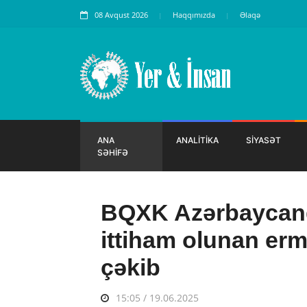
08 Avqust 2026
Haqqımızda
Əlaqə
ANA
ANALİTİKA
SİYASƏT
SƏHİFƏ
BQXK Azərbaycand
ittiham olunan erm
çəkib
15:05 / 19.06.2025