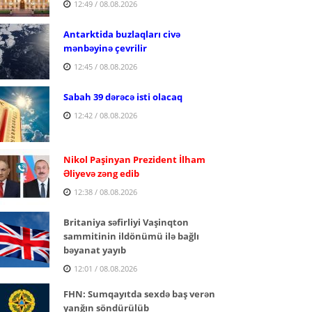
12:49 / 08.08.2026
Antarktida buzlaqları civə
mənbəyinə çevrilir
12:45 / 08.08.2026
Sabah 39 dərəcə isti olacaq
12:42 / 08.08.2026
Nikol Paşinyan Prezident İlham
Əliyevə zəng edib
12:38 / 08.08.2026
Britaniya səfirliyi Vaşinqton
sammitinin ildönümü ilə bağlı
bəyanat yayıb
12:01 / 08.08.2026
FHN: Sumqayıtda sexdə baş verən
yanğın söndürülüb