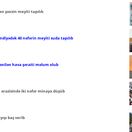
n şəxsin meyiti tapılıb
iyədək 40 nəfərin meyiti suda tapılıb
ənilən hava şəraiti məlum olub
ərazisində iki nəfər minaya düşüb
ışı baş verib