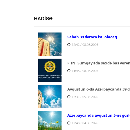
HADİSƏ
Sabah 39 dərəcə isti olacaq
12:42 / 08.08.2026
FHN: Sumqayıtda sexdə baş verə
11:48 / 08.08.2026
Avqustun 6-da Azərbaycanda 39 d
12:31 / 05.08.2026
Azərbaycanda avqustun 5-nə gözlə
12:48 / 04.08.2026