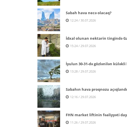
Sabah hava necə olacaq?
12:24 / 30.07.2026
İdxal olunan nektarin tingində Ga
15:24 / 29.07.2026
İyulun 30-31-də gözlənilən küləkli 
13:28 / 29.07.2026
Sabahın hava proqnozu açıqlandı
12:16 / 29.07.2026
FHN market liftinin fəaliyyəti da
11:26 / 29.07.2026