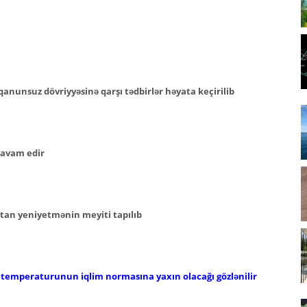
anunsuz dövriyyəsinə qarşı tədbirlər həyata keçirilib
 davam edir
tan yeniyetmənin meyiti tapılıb
 temperaturunun iqlim normasına yaxın olacağı gözlənilir