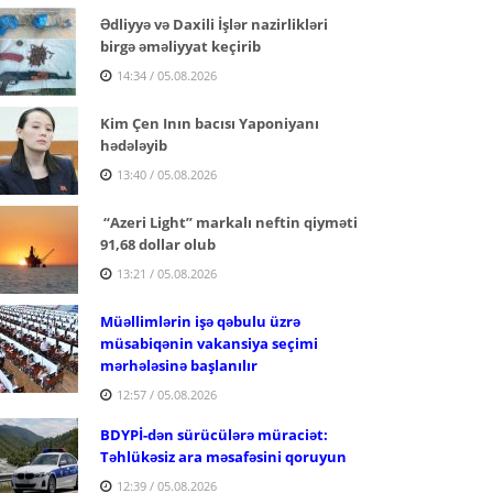
Ədliyyə və Daxili İşlər nazirlikləri
birgə əməliyyat keçirib
14:34 / 05.08.2026
Kim Çen Inın bacısı Yaponiyanı
hədələyib
13:40 / 05.08.2026
“Azeri Light” markalı neftin qiyməti
91,68 dollar olub
13:21 / 05.08.2026
Müəllimlərin işə qəbulu üzrə
müsabiqənin vakansiya seçimi
mərhələsinə başlanılır
12:57 / 05.08.2026
BDYPİ-dən sürücülərə müraciət:
Təhlükəsiz ara məsafəsini qoruyun
12:39 / 05.08.2026