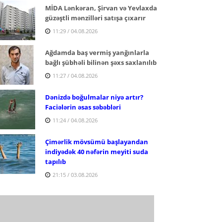
MİDA Lənkəran, Şirvan və Yevlaxda
güzəştli mənzilləri satışa çıxarır
11:29 / 04.08.2026
Ağdamda baş vermiş yanğınlarla
bağlı şübhəli bilinən şəxs saxlanılıb
11:27 / 04.08.2026
Dənizdə boğulmalar niyə artır?
Faciələrin əsas səbəbləri
11:24 / 04.08.2026
Çimərlik mövsümü başlayandan
indiyədək 40 nəfərin meyiti suda
tapılıb
21:15 / 03.08.2026