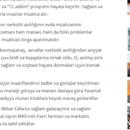
 və “12 addım” proqramı həyata keçirilir. Sağlam və
a insanlar müalicə alır.
 narkotik asılılığının evdə müalicəsinin
lıq zamanı həm mənəvi, həm də fiziki problemlər
müalicəsi birgə aparılmalıdır.
 baxmayaraq, əvvəllər narkotik asılılığından əziyyət
ıxa bildi və başqalarına örnək oldu. O, asılılıq üzrə
a sağlam və xoşbəxt həyata dönmələri üçün kömək
çün maarifləndirici tədbir və görüşlər keçirilməsi
 bu maraqlı görüşə və mənəvi dəstəyə görə Yasamal
hədiyyə olunan kitablara böyük maraq göstərdilər.
i Əkbər Cəfərov sağlam gələcəyimiz və sağlam
al rayon MKS-inin Fəxri fərmanı və mərkəzin
ə təltif edildilər.