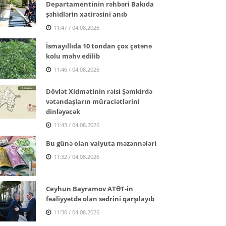
Departamentinin rəhbəri Bakıda
şəhidlərin xatirəsini anıb
11:47 / 04.08.2026
İsmayıllıda 10 tondan çox çətənə
kolu məhv edilib
11:46 / 04.08.2026
Dövlət Xidmətinin rəisi Şəmkirdə
vətəndaşların müraciətlərini
dinləyəcək
11:43 / 04.08.2026
Bu günə olan valyuta məzənnələri
11:32 / 04.08.2026
Ceyhun Bayramov ATƏT-in
fəaliyyətdə olan sədrini qarşılayıb
11:30 / 04.08.2026