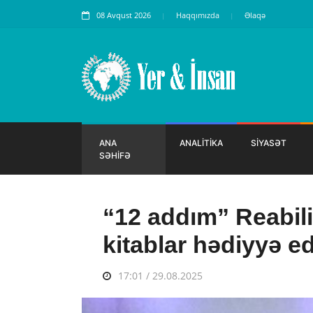
08 Avqust 2026
Haqqımızda
Əlaqə
ANA
ANALİTİKA
SİYASƏT
SƏHİFƏ
“12 addım” Reabil
kitablar hədiyyə ed
17:01 / 29.08.2025