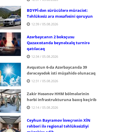
BDYPİ-dən sürücülərə müraciət:
Təhlükəsiz ara məsafəsini qoruyun
12:39 / 05.08.2026
Azərbaycanın 2 boksçusu
Qazaxıstanda beynəlxalq turnirə
qatılacaq
12:34 / 05.08.2026
Avqustun 6-da Azərbaycanda 39
dərəcəyədək isti müşahidə olunacaq
12:31 / 05.08.2026
Zakir Həsənov HHM bölmələrinin
hərbi infrastrukturuna baxış keçirib
12:14 / 05.08.2026
Ceyhun Bayramov İsveçrənin XİN
rəhbəri ilə regional təhlükəsizliyi
müzakirə edib