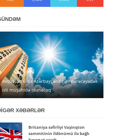
GÜNDƏM
Avqustun 6-da Azərbaycanda 39 dərəcəyədək
isti müşahidə olunacaq
DİGƏR XƏBƏRLƏR
Britaniya səfirliyi Vaşinqton
sammitinin ildönümü ilə bağlı
bəyanat yayıb