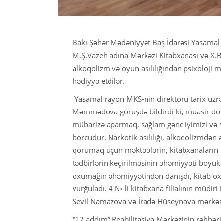
Bakı Şəhər Mədəniyyət Baş İdarəsi Yasamal 
M.Ş.Vazeh adına Mərkəzi Kitabxanası və X.B.
alkoqolizm və oyun asılılığından psixoloji m
hədiyyə etdilər.
Yasamal rayon MKS-nin direktoru tarix üzrə 
Məmmədova görüşdə bildirdi ki, müasir döv
mübarizə aparmaq, sağlam gəncliyimizi və 
borcudur. Narkotik asılılığı, alkoqolizmdən 
qorumaq üçün məktəblərin, kitabxanaların ü
tədbirlərin keçirilməsinin əhəmiyyəti böyük
oxumağın əhəmiyyətindən danışdı, kitab ox
vurğuladı. 4 №-li kitabxana filialının müdi
Sevil Namazova və İradə Hüseynova mərkəzə 
“12 addım” Reabilitasiya Mərkəzinin rəhbəri,