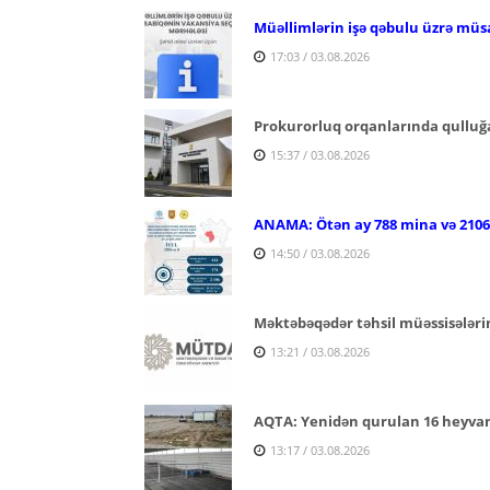
Müəllimlərin işə qəbulu üzrə müs
17:03 / 03.08.2026
Prokurorluq orqanlarında qulluğa
15:37 / 03.08.2026
ANAMA: Ötən ay 788 mina və 2106 p
14:50 / 03.08.2026
Məktəbəqədər təhsil müəssisələri
13:21 / 03.08.2026
AQTA: Yenidən qurulan 16 heyvan s
13:17 / 03.08.2026