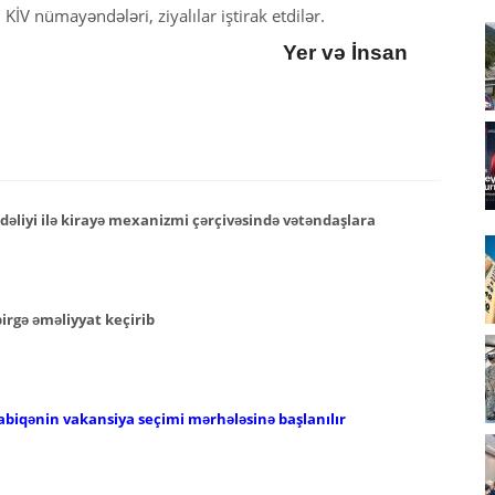
 KİV nümayəndələri, ziyalılar iştirak etdilər.
Yer və İnsan
əliyi ilə kirayə mexanizmi çərçivəsində vətəndaşlara
 birgə əməliyyat keçirib
abiqənin vakansiya seçimi mərhələsinə başlanılır