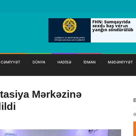
FHN: Sumqayıtda
sexdə baş verən
yanğın söndürülüb
CƏMİYYƏT
DÜNYA
HADİSƏ
İDMAN
MƏDƏNİYYƏT
itasiya Mərkəzinə
ildi
Ə