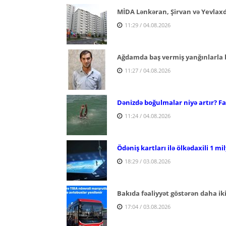
MİDA Lənkəran, Şirvan və Yevlaxda 
11:29 / 04.08.2026
Ağdamda baş vermiş yanğınlarla ba
11:27 / 04.08.2026
Dənizdə boğulmalar niyə artır? Fac
11:24 / 04.08.2026
Ödəniş kartları ilə ölkədaxili 1 mi
18:29 / 03.08.2026
Bakıda fəaliyyət göstərən daha ik
17:04 / 03.08.2026