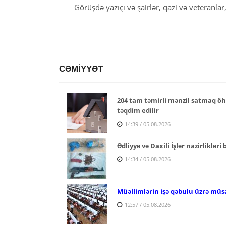
Görüşdə yazıçı və şairlər, qazi və veteranlar,
CƏMİYYƏT
204 tam təmirli mənzil satmaq öhd
təqdim edilir
14:39 / 05.08.2026
Ədliyyə və Daxili İşlər nazirlikləri
14:34 / 05.08.2026
Müəllimlərin işə qəbulu üzrə müs
12:57 / 05.08.2026