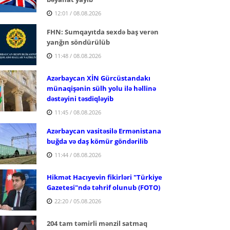
12:01 / 08.08.2026
FHN: Sumqayıtda sexdə baş verən
yanğın söndürülüb
11:48 / 08.08.2026
Azərbaycan XİN Gürcüstandakı
münaqişənin sülh yolu ilə həllinə
dəstəyini təsdiqləyib
11:45 / 08.08.2026
Azərbaycan vasitəsilə Ermənistana
buğda və daş kömür göndərilib
11:44 / 08.08.2026
Hikmət Hacıyevin fikirləri "Türkiye
Gazetesi"ndə təhrif olunub (FOTO)
22:20 / 05.08.2026
204 tam təmirli mənzil satmaq