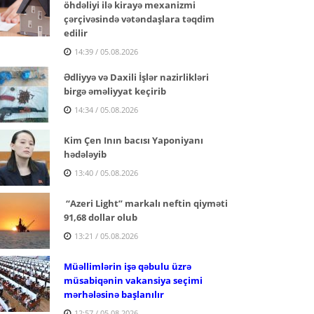
öhdəliyi ilə kirayə mexanizmi
çərçivəsində vətəndaşlara təqdim
edilir
14:39 / 05.08.2026
Ədliyyə və Daxili İşlər nazirlikləri
birgə əməliyyat keçirib
14:34 / 05.08.2026
Kim Çen Inın bacısı Yaponiyanı
hədələyib
13:40 / 05.08.2026
“Azeri Light” markalı neftin qiyməti
91,68 dollar olub
13:21 / 05.08.2026
Müəllimlərin işə qəbulu üzrə
müsabiqənin vakansiya seçimi
mərhələsinə başlanılır
12:57 / 05.08.2026