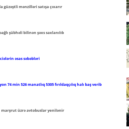
güzəştli mənzilləri satışa çıxarır
ğlı şübhəli bilinən şəxs saxlanılıb
iələrin əsas səbəbləri
lyon 74 min 526 manatlıq 5305 fırıldaqçılıq halı baş verib
i marşrut üzrə avtobuslar yenilənir