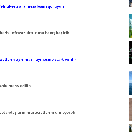
Təhlükəsiz ara məsafəsini qoruyun
hərbi infrastrukturuna baxış keçirib
ətlərin ayrılması layihəsinə start verilir
kolu məhv edilib
vətəndaşların müraciətlərini dinləyəcək