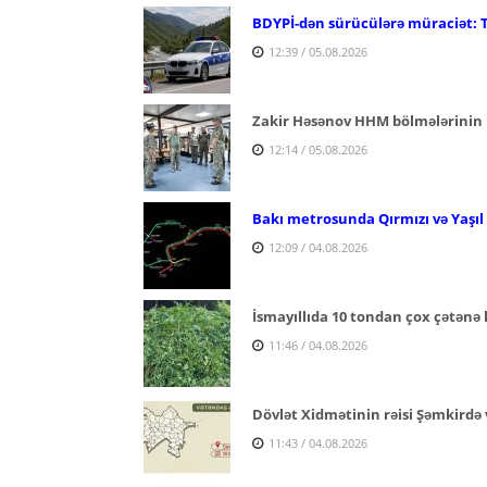
BDYPİ-dən sürücülərə müraciət: 
12:39 / 05.08.2026
Zakir Həsənov HHM bölmələrinin 
12:14 / 05.08.2026
Bakı metrosunda Qırmızı və Yaşıl x
12:09 / 04.08.2026
İsmayıllıda 10 tondan çox çətənə 
11:46 / 04.08.2026
Dövlət Xidmətinin rəisi Şəmkirdə 
11:43 / 04.08.2026