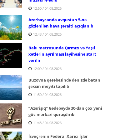
12:50 / 04.08.2026
Azərbaycanda avqustun 5-nə
gözlənilən hava şəraiti açıqlanıb
12:48 / 04.08.2026
Bakı metrosunda Qırmızı və Yaşıl
xətlərin ayrılması layihəsinə start
verilir
12:09 / 04.08.2026
Buzovna qəsəbəsində dənizdə batan
şəxsin meyiti tapılıb
11:50 / 04.08.2026
“Azərişıq” Gədəbəydə 30-dan çox yeni
güc mərkəzi quraşdırıb
11:48 / 04.08.2026
İsveçrənin Federal Xarici İşlər