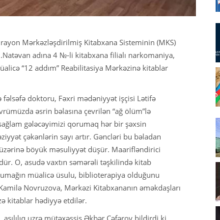
rayon Mərkəzləşdirilmiş Kitabxana Sisteminin (MKS)
Natəvan adına 4 №-li kitabxana filialı narkomaniya,
üalicə “12 addım” Reabilitasiya Mərkəzinə kitablar
fəlsəfə doktoru, Fəxri mədəniyyət işçisi Lətifə
rümüzda əsrin bəlasına çevrilən “ağ ölüm”lə
sağlam gələcəyimizi qorumaq hər bir şəxsin
əziyyət çəkənlərin sayı artır. Gəncləri bu bəladan
zərinə böyük məsuliyyət düşür. Maarifləndirici
dür. O, asudə vaxtın səmərəli təşkilində kitab
umağın müalicə üsulu, biblioterapiya olduğunu
ri Kamilə Novruzova, Mərkəzi Kitabxananın əməkdaşları
kitablar hədiyyə etdilər.
 asılılıq uzrə mütəxəssis Əkbər Cəfərov bildirdi ki,