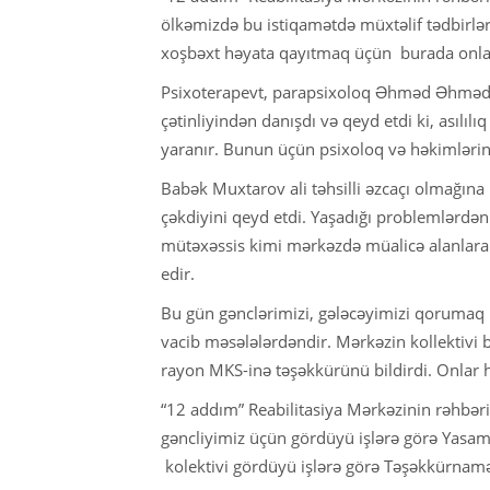
ölkəmizdə bu istiqamətdə müxtəlif tədbirlər
xoşbəxt həyata qayıtmaq üçün burada onlarl
Psixoterapevt, parapsixoloq Əhməd Əhmədov
çətinliyindən danışdı və qeyd etdi ki, asılı
yaranır. Bunun üçün psixoloq və həkimlərin 
Babək Muxtarov ali təhsilli əzcaçı olmağına
çəkdiyini qeyd etdi. Yaşadığı problemlərdən ç
mütəxəssis kimi mərkəzdə müalicə alanlar
edir.
Bu gün gənclərimizi, gələcəyimizi qorumaq ü
vacib məsələlərdəndir. Mərkəzin kollektivi
rayon MKS-inə təşəkkürünü bildirdi. Onlar 
“12 addım” Reabilitasiya Mərkəzinin rəhbər
gəncliyimiz üçün gördüyü işlərə görə Yasam
kolektivi gördüyü işlərə görə Təşəkkürnamə il