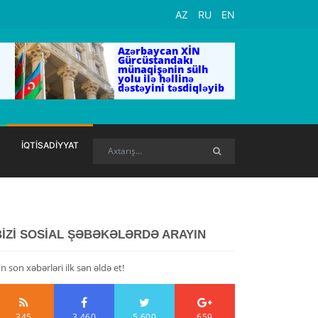
AZ
RU
EN
Azərbaycan XİN
Gürcüstandakı
münaqişənin sülh
yolu ilə həllinə
dəstəyini təsdiqləyib
İQTİSADİYYAT
BİZİ SOSİAL ŞƏBƏKƏLƏRDƏ ARAYIN
n son xəbərləri ilk sən əldə et!
345
3,460
5,600
659