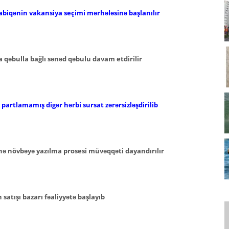
abiqənin vakansiya seçimi mərhələsinə başlanılır
 qəbulla bağlı sənəd qəbulu davam etdirilir
artlamamış digər hərbi sursat zərərsizləşdirilib
nə növbəyə yazılma prosesi müvəqqəti dayandırılır
atışı bazarı fəaliyyətə başlayıb