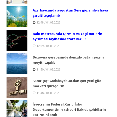
Azərbaycanda avqustun 5-nə gözlənilən hava
şəraiti açıqlanıb
12:48 / 04.08.2026
Bakı metrosunda Qırmızı və Yaşıl xətlərin
ayrılması layihəsinə start verilir
12:09 / 04.08.2026
Buzovna qəsəbəsində dənizdə batan şəxsin
meyiti tapılıb
11:50 / 04.08.2026
“Azərişıq” Gədəbəydə 30-dan çox yeni güc
mərkəzi quraşdırıb
11:48 / 04.08.2026
İsveçrənin Federal Xarici İşlər
Departamentinin rəhbəri Bakıda şəhidlərin
xatirəsini anıb