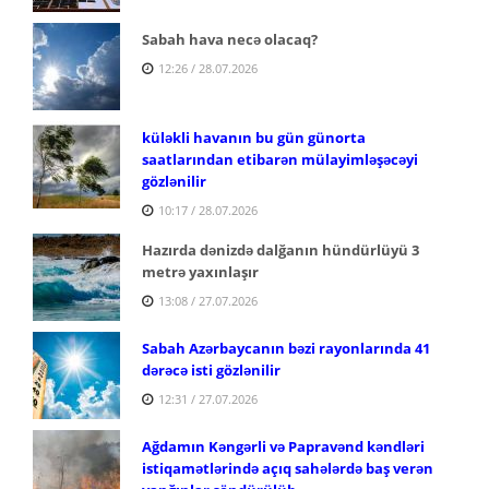
Sabah hava necə olacaq?
12:26 / 28.07.2026
küləkli havanın bu gün günorta
saatlarından etibarən mülayimləşəcəyi
gözlənilir
10:17 / 28.07.2026
Hazırda dənizdə dalğanın hündürlüyü 3
metrə yaxınlaşır
13:08 / 27.07.2026
Sabah Azərbaycanın bəzi rayonlarında 41
dərəcə isti gözlənilir
12:31 / 27.07.2026
Ağdamın Kəngərli və Papravənd kəndləri
istiqamətlərində açıq sahələrdə baş verən