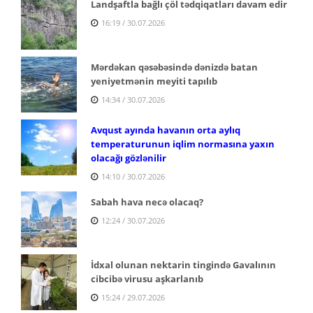
Landşaftla bağlı çöl tədqiqatları davam edir
16:19 / 30.07.2026
Mərdəkan qəsəbəsində dənizdə batan
yeniyetmənin meyiti tapılıb
14:34 / 30.07.2026
Avqust ayında havanın orta aylıq
temperaturunun iqlim normasına yaxın
olacağı gözlənilir
14:10 / 30.07.2026
Sabah hava necə olacaq?
12:24 / 30.07.2026
İdxal olunan nektarin tingində Gavalının
cibcibə virusu aşkarlanıb
15:24 / 29.07.2026