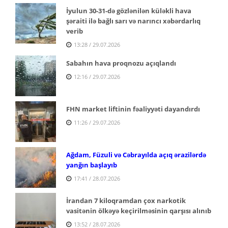
İyulun 30-31-də gözlənilən küləkli hava
şəraiti ilə bağlı sarı və narıncı xəbərdarlıq
verib
13:28 / 29.07.2026
Sabahın hava proqnozu açıqlandı
12:16 / 29.07.2026
FHN market liftinin fəaliyyəti dayandırdı
11:26 / 29.07.2026
Ağdam, Füzuli və Cəbrayılda açıq ərazilərdə
yanğın başlayıb
17:41 / 28.07.2026
İrandan 7 kiloqramdan çox narkotik
vasitənin ölkəyə keçirilməsinin qarşısı alınıb
13:52 / 28.07.2026