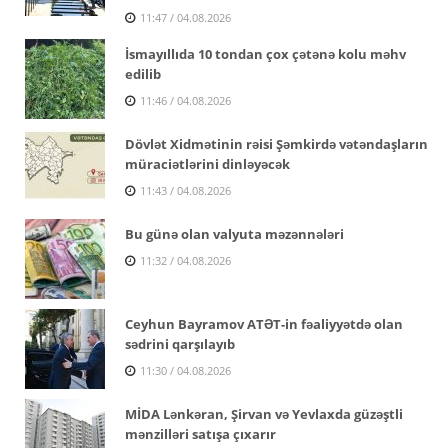
11:47 / 04.08.2026
İsmayıllıda 10 tondan çox çətənə kolu məhv
edilib
11:46 / 04.08.2026
Dövlət Xidmətinin rəisi Şəmkirdə vətəndaşların
müraciətlərini dinləyəcək
11:43 / 04.08.2026
Bu günə olan valyuta məzənnələri
11:32 / 04.08.2026
Ceyhun Bayramov ATƏT-in fəaliyyətdə olan
sədrini qarşılayıb
11:30 / 04.08.2026
MİDA Lənkəran, Şirvan və Yevlaxda güzəştli
mənzilləri satışa çıxarır