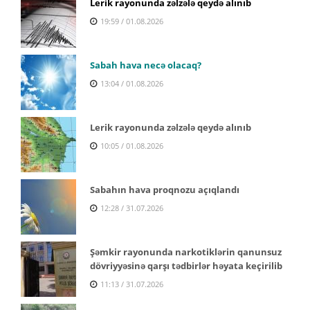
Lerik rayonunda zəlzələ qeydə alınıb
19:59 / 01.08.2026
Sabah hava necə olacaq?
13:04 / 01.08.2026
Lerik rayonunda zəlzələ qeydə alınıb
10:05 / 01.08.2026
Sabahın hava proqnozu açıqlandı
12:28 / 31.07.2026
Şəmkir rayonunda narkotiklərin qanunsuz
dövriyyəsinə qarşı tədbirlər həyata keçirilib
11:13 / 31.07.2026