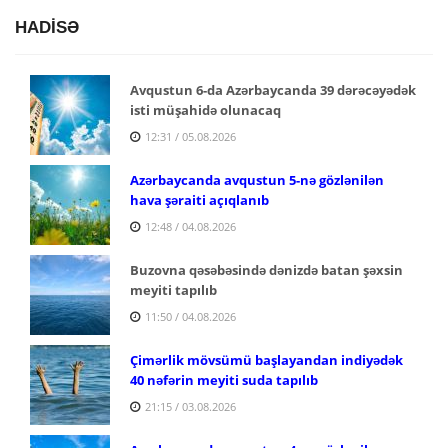
HADİSƏ
Avqustun 6-da Azərbaycanda 39 dərəcəyədək
isti müşahidə olunacaq
12:31 / 05.08.2026
Azərbaycanda avqustun 5-nə gözlənilən
hava şəraiti açıqlanıb
12:48 / 04.08.2026
Buzovna qəsəbəsində dənizdə batan şəxsin
meyiti tapılıb
11:50 / 04.08.2026
Çimərlik mövsümü başlayandan indiyədək
40 nəfərin meyiti suda tapılıb
21:15 / 03.08.2026