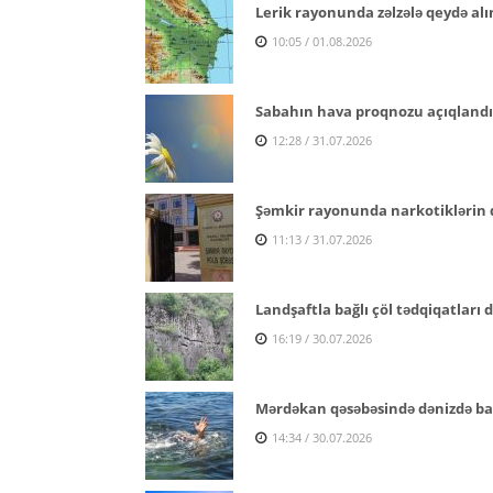
Lerik rayonunda zəlzələ qeydə alı
10:05 / 01.08.2026
Sabahın hava proqnozu açıqlandı
12:28 / 31.07.2026
Şəmkir rayonunda narkotiklərin q
11:13 / 31.07.2026
Landşaftla bağlı çöl tədqiqatları
16:19 / 30.07.2026
Mərdəkan qəsəbəsində dənizdə ba
14:34 / 30.07.2026