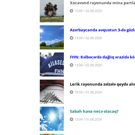
Xocavənd rayonunda mina partlay
15:09 / 02.08.2026
Azərbaycanda avqustun 3-də gözl
13:09 / 02.08.2026
FHN: Kəlbəcərdə dağlıq ərazidə köm
13:04 / 02.08.2026
Lerik rayonunda zəlzələ qeydə alı
19:59 / 01.08.2026
Sabah hava necə olacaq?
13:04 / 01.08.2026