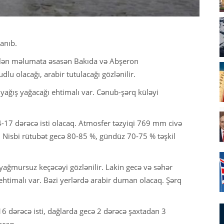
anıb.
ilən məlumata əsasən Bakıda və Abşeron
lu olacağı, arabir tutulacağı gözlənilir.
i yağış yağacağı ehtimalı var. Cənub-şərq küləyi
17 dərəcə isti olacaq. Atmosfer təzyiqi 769 mm civə
isbi rütubət gecə 80-85 %, gündüz 70-75 % təşkil
ağmursuz keçəcəyi gözlənilir. Lakin gecə və səhər
 ehtimalı var. Bəzi yerlərdə arabir duman olacaq. Şərq
 dərəcə isti, dağlarda gecə 2 dərəcə şaxtadan 3
acaq.