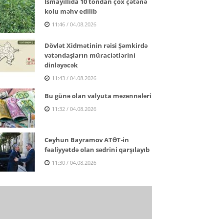
İsmayıllıda 10 tondan çox çətənə
kolu məhv edilib
11:46 / 04.08.2026
Dövlət Xidmətinin rəisi Şəmkirdə
vətəndaşların müraciətlərini
dinləyəcək
11:43 / 04.08.2026
Bu günə olan valyuta məzənnələri
11:32 / 04.08.2026
Ceyhun Bayramov ATƏT-in
fəaliyyətdə olan sədrini qarşılayıb
11:30 / 04.08.2026