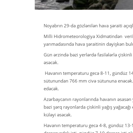
Noyabrın 29-da gözlənilən hava şəraiti açıql
Milli Hidrometeorologiya Xidmətindən ver
yarımadasında hava şəraitinin dəyişkən bulud
Gün ərzində bəzi yerlərdə fasilələrlə çiskinl
əsəcək.
Havanın temperaturu gecə 8-11, gündüz 14-
sütunundan 766 mm civə sütununa enəcək. N
edəcək.
Azərbaycanın rayonlarında havanın əsasən y
bəzi şərq rayonlarda çiskinli yağış yağacağı
küləyi əsəcək.
Havanın temperaturu gecə 4-8, gündüz 13-16
dərəcəyədək isti, gündüz 7-10 dərəcə isti ol