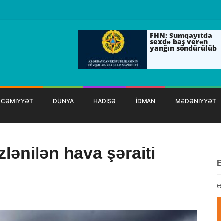
FHN: Sumqayıtda
sexdə baş verən
yanğın söndürülüb
CƏMİYYƏT
DÜNYA
HADİSƏ
İDMAN
MƏDƏNİYYƏT
lənilən hava şəraiti
Ə