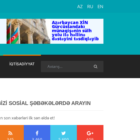
AZ
RU
EN
Azərbaycan XİN
Gürcüstandakı
münaqişənin sülh
yolu ilə həllinə
dəstəyini təsdiqləyib
İQTİSADİYYAT
BİZİ SOSİAL ŞƏBƏKƏLƏRDƏ ARAYIN
n son xəbərləri ilk sən əldə et!
345
3,460
5,600
659