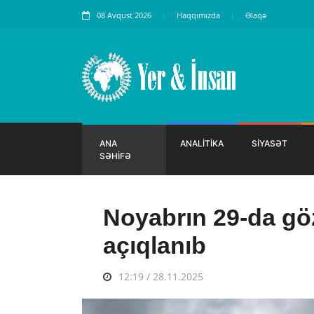
08 Avqust 2026
Haqqımızda
Əlaqə
ANA
ANALİTİKA
SİYASƏT
SƏHİFƏ
Noyabrın 29-da göz
açıqlanıb
12:19 / 28.11.2025