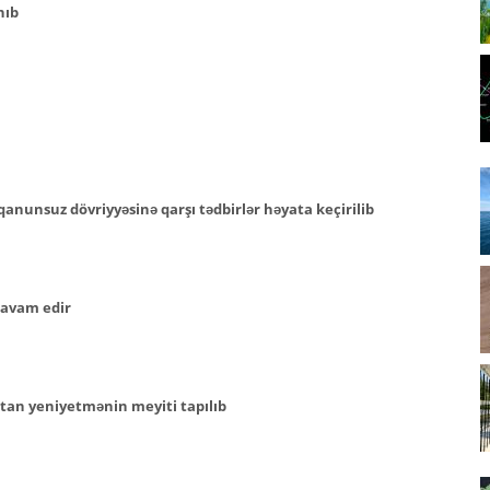
nıb
anunsuz dövriyyəsinə qarşı tədbirlər həyata keçirilib
 davam edir
tan yeniyetmənin meyiti tapılıb