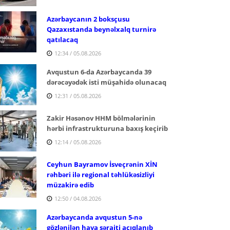
Azərbaycanın 2 boksçusu
Qazaxıstanda beynəlxalq turnirə
qatılacaq
12:34 / 05.08.2026
Avqustun 6-da Azərbaycanda 39
dərəcəyədək isti müşahidə olunacaq
12:31 / 05.08.2026
Zakir Həsənov HHM bölmələrinin
hərbi infrastrukturuna baxış keçirib
12:14 / 05.08.2026
Ceyhun Bayramov İsveçrənin XİN
rəhbəri ilə regional təhlükəsizliyi
müzakirə edib
12:50 / 04.08.2026
Azərbaycanda avqustun 5-nə
gözlənilən hava şəraiti açıqlanıb