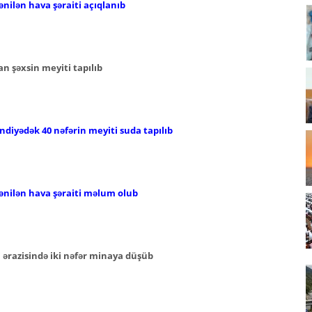
nilən hava şəraiti açıqlanıb
n şəxsin meyiti tapılıb
iyədək 40 nəfərin meyiti suda tapılıb
ənilən hava şəraiti məlum olub
ərazisində iki nəfər minaya düşüb