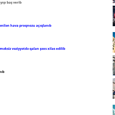
ışı baş verib
ənilən hava proqnozu açıqlanıb
əksiz vəziyyətdə qalan şəxs xilas edilib
nıb