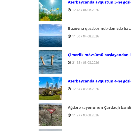
Azərbaycanda avqustun 5-nə gözlə
12:48 / 04.08.2026
Buzovna qəsəbəsində dənizdə bata
11:50 / 04.08.2026
Çimərlik mövsümü başlayandan ind
21:15 / 03.08.2026
Azərbaycanda avqustun 4-nə gözl
12:34 / 03.08.2026
Ağdərə rayonunun Çardaqlı kəndi 
11:27 / 03.08.2026