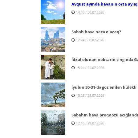
Avqust ayında havanın orta aylıq
14:10 / 30.07.2026
Sabah hava necə olacaq?
12:24 / 30.07.2026
İdxal olunan nektarin tingində Ga
15:24 / 29.07.2026
İyulun 30-31-də gözlənilən küləkli 
13:28 / 29.07.2026
Sabahın hava proqnozu açıqlandı
12:16 / 29.07.2026