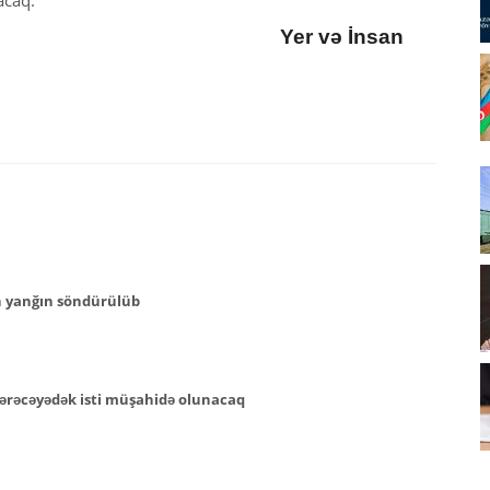
Yer və İnsan
n yanğın söndürülüb
ərəcəyədək isti müşahidə olunacaq