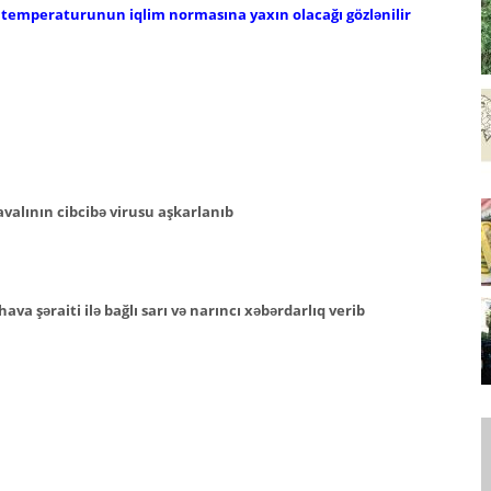
 temperaturunun iqlim normasına yaxın olacağı gözlənilir
valının cibcibə virusu aşkarlanıb
hava şəraiti ilə bağlı sarı və narıncı xəbərdarlıq verib