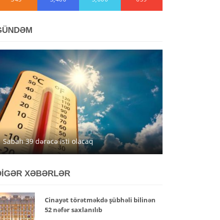
GÜNDƏM
Sabah 39 dərəcə isti olacaq
DİGƏR XƏBƏRLƏR
Cinayət törətməkdə şübhəli bilinən
52 nəfər saxlanılıb