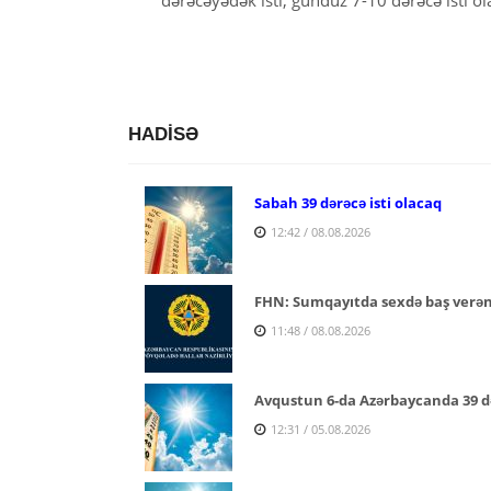
HADİSƏ
Sabah 39 dərəcə isti olacaq
12:42 / 08.08.2026
FHN: Sumqayıtda sexdə baş verə
11:48 / 08.08.2026
Avqustun 6-da Azərbaycanda 39 d
12:31 / 05.08.2026