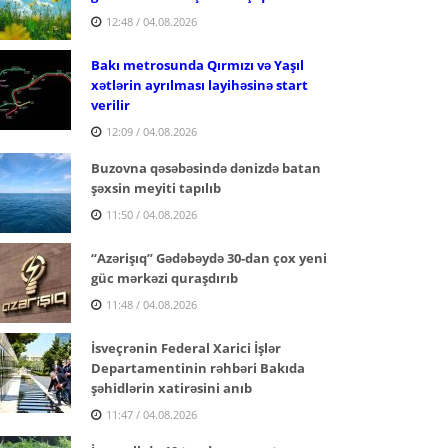
12:48 / 04.08.2026
Bakı metrosunda Qırmızı və Yaşıl
xətlərin ayrılması layihəsinə start
verilir
12:09 / 04.08.2026
Buzovna qəsəbəsində dənizdə batan
şəxsin meyiti tapılıb
11:50 / 04.08.2026
“Azərişıq” Gədəbəydə 30-dan çox yeni
güc mərkəzi quraşdırıb
11:48 / 04.08.2026
İsveçrənin Federal Xarici İşlər
Departamentinin rəhbəri Bakıda
şəhidlərin xatirəsini anıb
11:47 / 04.08.2026