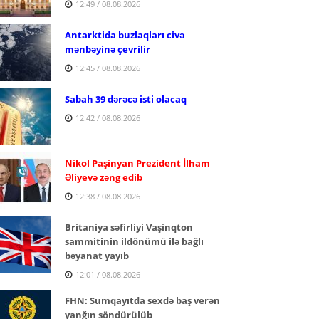
12:49 / 08.08.2026
Antarktida buzlaqları civə
mənbəyinə çevrilir
12:45 / 08.08.2026
Sabah 39 dərəcə isti olacaq
12:42 / 08.08.2026
Nikol Paşinyan Prezident İlham
Əliyevə zəng edib
12:38 / 08.08.2026
Britaniya səfirliyi Vaşinqton
sammitinin ildönümü ilə bağlı
bəyanat yayıb
12:01 / 08.08.2026
FHN: Sumqayıtda sexdə baş verən
yanğın söndürülüb