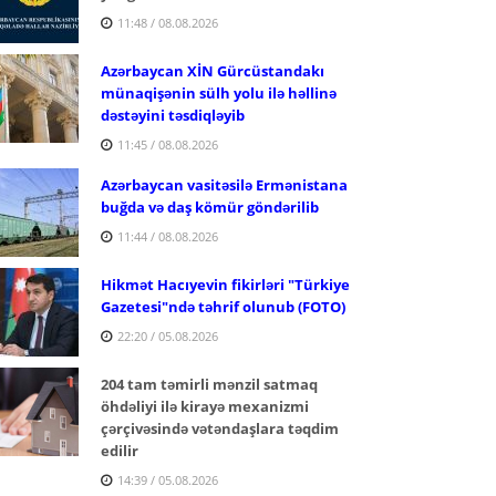
11:48 / 08.08.2026
Azərbaycan XİN Gürcüstandakı
münaqişənin sülh yolu ilə həllinə
dəstəyini təsdiqləyib
11:45 / 08.08.2026
Azərbaycan vasitəsilə Ermənistana
buğda və daş kömür göndərilib
11:44 / 08.08.2026
Hikmət Hacıyevin fikirləri "Türkiye
Gazetesi"ndə təhrif olunub (FOTO)
22:20 / 05.08.2026
204 tam təmirli mənzil satmaq
öhdəliyi ilə kirayə mexanizmi
çərçivəsində vətəndaşlara təqdim
edilir
14:39 / 05.08.2026