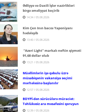
Ədliyyə və Daxili İşlər nazirlikləri
birgə əməliyyat keçirib
14:34 / 05.08.2026
Kim Çen Inın bacısı Yaponiyanı
hədələyib
13:40 / 05.08.2026
“Azeri Light” markalı neftin qiyməti
91,68 dollar olub
13:21 / 05.08.2026
Müəllimlərin işə qəbulu üzrə
müsabiqənin vakansiya seçimi
mərhələsinə başlanılır
12:57 / 05.08.2026
BDYPİ-dən sürücülərə müraciət:
Təhlükəsiz ara məsafəsini qoruyun
12:39 / 05.08.2026