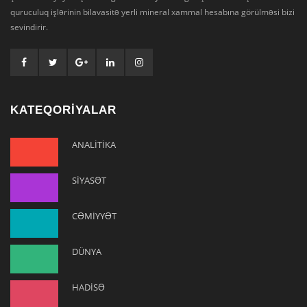
quruculuq işlərinin bilavasitə yerli mineral xammal hesabına görülməsi bizi
sevindirir.
KATEQORİYALAR
ANALİTİKA
SİYASƏT
CƏMİYYƏT
DÜNYA
HADİSƏ