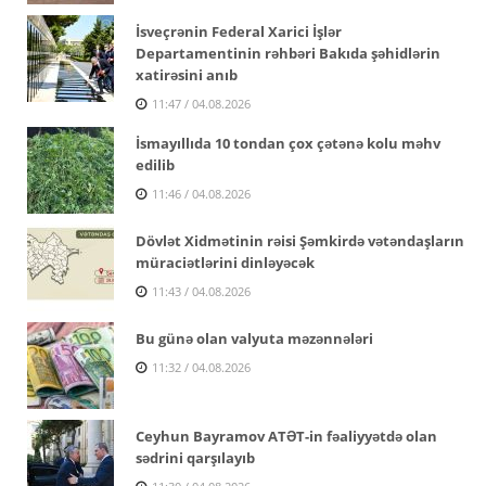
İsveçrənin Federal Xarici İşlər
Departamentinin rəhbəri Bakıda şəhidlərin
xatirəsini anıb
11:47 / 04.08.2026
İsmayıllıda 10 tondan çox çətənə kolu məhv
edilib
11:46 / 04.08.2026
Dövlət Xidmətinin rəisi Şəmkirdə vətəndaşların
müraciətlərini dinləyəcək
11:43 / 04.08.2026
Bu günə olan valyuta məzənnələri
11:32 / 04.08.2026
Ceyhun Bayramov ATƏT-in fəaliyyətdə olan
sədrini qarşılayıb