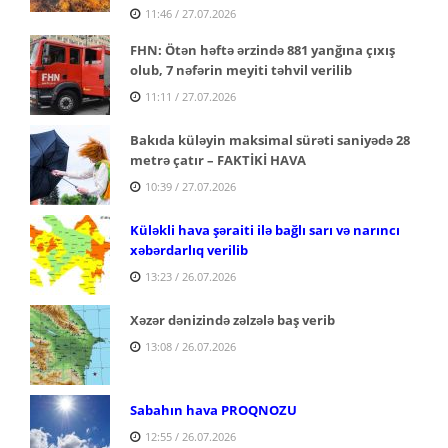
11:46 / 27.07.2026
FHN: Ötən həftə ərzində 881 yanğına çıxış
olub, 7 nəfərin meyiti təhvil verilib
11:11 / 27.07.2026
Bakıda küləyin maksimal sürəti saniyədə 28
metrə çatır – FAKTİKİ HAVA
10:39 / 27.07.2026
Küləkli hava şəraiti ilə bağlı sarı və narıncı
xəbərdarlıq verilib
13:23 / 26.07.2026
Xəzər dənizində zəlzələ baş verib
13:08 / 26.07.2026
Sabahın hava PROQNOZU
12:55 / 26.07.2026