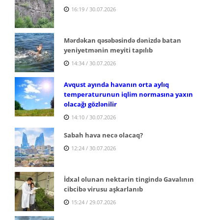
16:19 / 30.07.2026
Mərdəkan qəsəbəsində dənizdə batan
yeniyetmənin meyiti tapılıb
14:34 / 30.07.2026
Avqust ayında havanın orta aylıq
temperaturunun iqlim normasına yaxın
olacağı gözlənilir
14:10 / 30.07.2026
Sabah hava necə olacaq?
12:24 / 30.07.2026
İdxal olunan nektarin tingində Gavalının
cibcibə virusu aşkarlanıb
15:24 / 29.07.2026