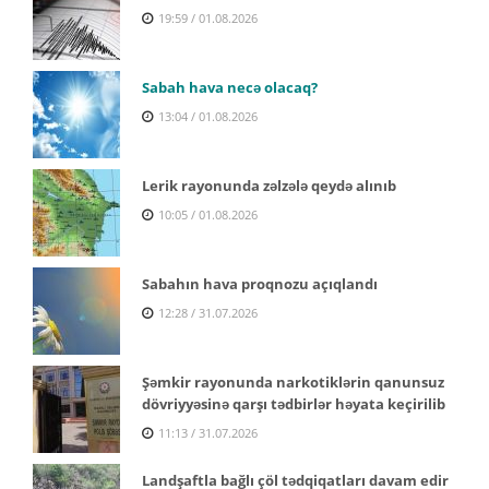
19:59 / 01.08.2026
Sabah hava necə olacaq?
13:04 / 01.08.2026
Lerik rayonunda zəlzələ qeydə alınıb
10:05 / 01.08.2026
Sabahın hava proqnozu açıqlandı
12:28 / 31.07.2026
Şəmkir rayonunda narkotiklərin qanunsuz
dövriyyəsinə qarşı tədbirlər həyata keçirilib
11:13 / 31.07.2026
Landşaftla bağlı çöl tədqiqatları davam edir