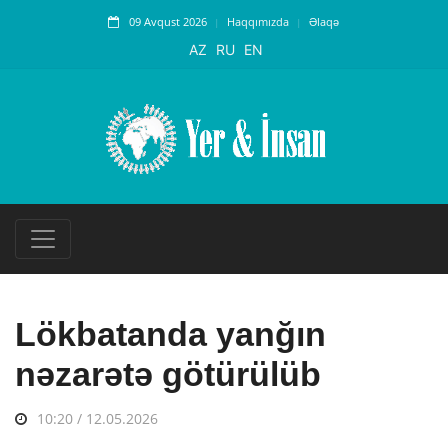
09 Avqust 2026
Haqqımızda
Əlaqə
AZ
RU
EN
Lökbatanda yanğın
nəzarətə götürülüb
10:20 / 12.05.2026