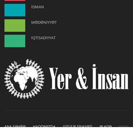
İDMAN
MƏDƏNİYYƏT
İQTİSADİYYAT
ANA SƏHİFƏ
HAQQIMIZDA
GİZLİLİK SİYASƏTİ
ƏLAQƏ