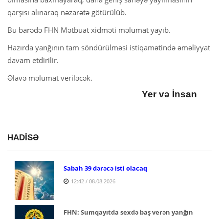
qarşısı alınaraq nəzarətə götürülüb.
Bu barədə FHN Mətbuat xidməti məlumat yayıb.
Hazırda yanğının tam söndürülməsi istiqamətində əməliyyat
davam etdirilir.
Əlavə məlumat veriləcək.
Yer və İnsan
HADİSƏ
Sabah 39 dərəcə isti olacaq
12:42 / 08.08.2026
FHN: Sumqayıtda sexdə baş verən yanğın