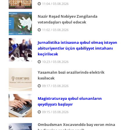
11:04 / 03.08.2026
Nazir Rəşad Nəbiyev Zəngilanda
vətəndaşları qəbul edəcək
11:02 / 03.08.2026
Jurnalistika ixtisasına qəbul olmaq istəyən
abituriyentlər üçün qabiliyyət imtahanı
keçiriləcək
10:23 / 03.08.2026
Yasamalın bəzi ərazilərində elektrik
kəsiləcək
09:17 / 03.08.2026
Magistraturaya qəbul olunanların
qeydiyyatı başlayır
09:15 / 03.08.2026
Ombudsman Xocavənddə baş verən mina