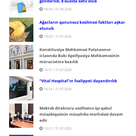
göndərilib, 8 sualda səhv olub
09:49 / 01.08.2026
Ağacların qanunsuz kəsilməsi faktları aşkar
olunub
19:03 / 31.07.2026
Konstitusiya Məhkəməsi Palatasının
iclasında Bakı Apellyasiya Məhkəməsinin
müraciətinə baxılıb
16:31 / 31.07.2026
“Vital Hospital”ın fəaliyyəti dayandırılıb
16:24 / 31.07.2026
Məktəb direktoru vəzifəsinə işə qəbul
müsabiqəsinin müsahibə mərhələsi davam
edir
13:21 / 31.07.2026