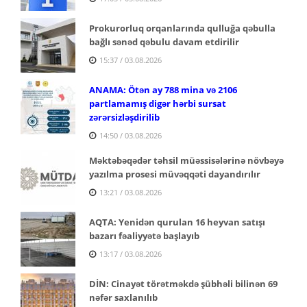
Prokurorluq orqanlarında qulluğa qəbulla
bağlı sənəd qəbulu davam etdirilir
15:37 / 03.08.2026
ANAMA: Ötən ay 788 mina və 2106
partlamamış digər hərbi sursat
zərərsizləşdirilib
14:50 / 03.08.2026
Məktəbəqədər təhsil müəssisələrinə növbəyə
yazılma prosesi müvəqqəti dayandırılır
13:21 / 03.08.2026
AQTA: Yenidən qurulan 16 heyvan satışı
bazarı fəaliyyətə başlayıb
13:17 / 03.08.2026
DİN: Cinayət törətməkdə şübhəli bilinən 69
nəfər saxlanılıb