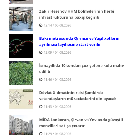
Zakir Həsənov HHM bölmələrinin hərbi
infrastrukturuna baxış keçirib
12:14 / 05.08.2026
Bakı metrosunda Qırmızı və Yaşıl xətlərin
ayrılması layihəsinə start verilir
12:09 / 04.08.2026
İsmayıllıda 10 tondan çox çətənə kolu məhv
edilib
11:46 / 04.08.2026
Dövlət Xidmətinin rəisi Şəmkirdə
vətəndaşların müraciətlərini dinləyəcək
11:43 / 04.08.2026
MİDA Lənkəran, Şirvan və Yevlaxda güzəştli
mənzilləri satışa çıxarır
11:29 / 04.08.2026