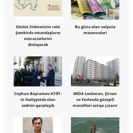
Dövlət Xidmətinin rəisi
Bu günə olan valyuta
Şəmkirdə vətəndaşların
məzənnələri
müraciətlərini
dinləyəcək
Ceyhun Bayramov ATƏT-
MİDA Lənkəran, Şirvan
in fəaliyyətdə olan
və Yevlaxda güzəştli
sədrini qarşılayıb
mənzilləri satışa çıxarır