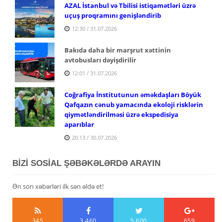
AZAL İstanbul və Tbilisi istiqamətləri üzrə
uçuş proqramını genişləndirib
12:30 / 31.07.2026
Bakıda daha bir marşrut xəttinin
avtobusları dəyişdirilir
12:01 / 31.07.2026
Coğrafiya İnstitutunun əməkdaşları Böyük
Qafqazın cənub yamacında ekoloji risklərin
qiymətləndirilməsi üzrə ekspedisiya
aparıblar
20:13 / 30.07.2026
BİZİ SOSİAL ŞƏBƏKƏLƏRDƏ ARAYIN
Ən son xəbərləri ilk sən əldə et!
345
3,460
5,600
659