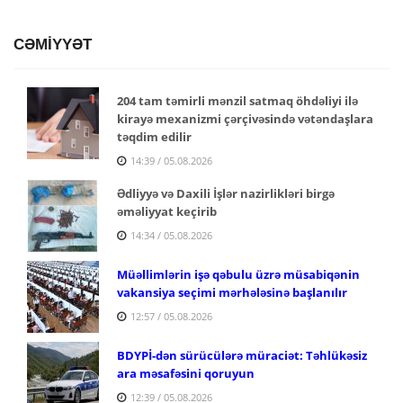
CƏMİYYƏT
204 tam təmirli mənzil satmaq öhdəliyi ilə
kirayə mexanizmi çərçivəsində vətəndaşlara
təqdim edilir
14:39 / 05.08.2026
Ədliyyə və Daxili İşlər nazirlikləri birgə
əməliyyat keçirib
14:34 / 05.08.2026
Müəllimlərin işə qəbulu üzrə müsabiqənin
vakansiya seçimi mərhələsinə başlanılır
12:57 / 05.08.2026
BDYPİ-dən sürücülərə müraciət: Təhlükəsiz
ara məsafəsini qoruyun
12:39 / 05.08.2026