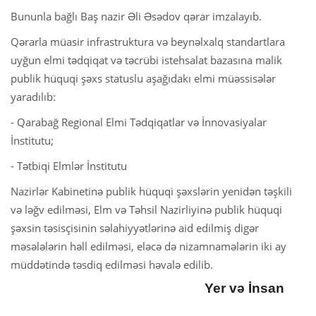
Bununla bağlı Baş nazir Əli Əsədov qərar imzalayıb.
Qərarla müasir infrastruktura və beynəlxalq standartlara
uyğun elmi tədqiqat və təcrübi istehsalat bazasına malik
publik hüquqi şəxs statuslu aşağıdakı elmi müəssisələr
yaradılıb:
- Qarabağ Regional Elmi Tədqiqatlar və İnnovasiyalar
İnstitutu;
- Tətbiqi Elmlər İnstitutu
Nazirlər Kabinetinə publik hüquqi şəxslərin yenidən təşkili
və ləğv edilməsi, Elm və Təhsil Nazirliyinə publik hüquqi
şəxsin təsisçisinin səlahiyyətlərinə aid edilmiş digər
məsələlərin həll edilməsi, eləcə də nizamnamələrin iki ay
müddətində təsdiq edilməsi həvalə edilib.
Yer və İnsan