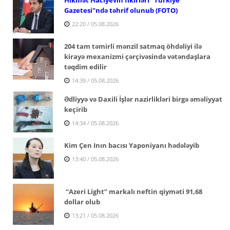
Gazetesi"ndə təhrif olunub (FOTO)
22:20 / 05.08.2026
204 tam təmirli mənzil satmaq öhdəliyi ilə
kirayə mexanizmi çərçivəsində vətəndaşlara
təqdim edilir
14:39 / 05.08.2026
Ədliyyə və Daxili İşlər nazirlikləri birgə əməliyyat
keçirib
14:34 / 05.08.2026
Kim Çen Inın bacısı Yaponiyanı hədələyib
13:40 / 05.08.2026
“Azeri Light” markalı neftin qiyməti 91,68
dollar olub
13:21 / 05.08.2026