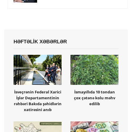
HƏFTƏLİK XƏBƏRLƏR
İsveçrənin Federal Xarici
İsmayıllıda 10 tondan
İşlər Departamentinin
çox çətənə kolu məhv
rəhbəri Bakıda şəhidlərin
edilib
xatirəsini anıb