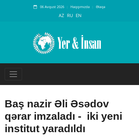
06 Avqust 2026
Haqqımızda
Əlaqə
AZ
RU
EN
Baş nazir Əli Əsədov
qərar imzaladı - iki yeni
institut yaradıldı