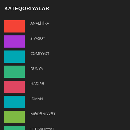
KATEQORİYALAR
ANALİTİKA
SİYASƏT
CƏMİYYƏT
DÜNYA
HADİSƏ
İDMAN
MƏDƏNİYYƏT
İQTİSADİYYAT