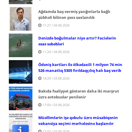
Ağdamda baş vermiş yanğınlarla bağlı
şübhəli bilinən şəxs saxlanılıb
11:27 / 04.08.2026
Dənizdə boğulmalar niyə artır? Faciələrin
əsas səbəbləri
11:24 / 04.08.2026
Ödəniş kartları ilə ölkədaxili 1 milyon 74 min
526 manatlıq 5305 fırıldaqçılıq halı baş verib
18:29 / 03.08.2026
Bakıda fəaliyyət göstərən daha iki marşrut
üzrə avtobuslar yenilənir
17:04 / 03.08.2026
Müəllimlərin işə qəbulu üzrə müsabiqənin
vakansiya seçimi mərhələsinə başlanılır
17:03 / 03.08.2026