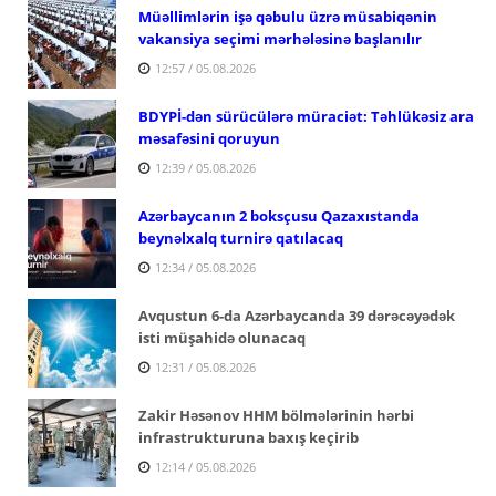
Müəllimlərin işə qəbulu üzrə müsabiqənin
vakansiya seçimi mərhələsinə başlanılır
12:57 / 05.08.2026
BDYPİ-dən sürücülərə müraciət: Təhlükəsiz ara
məsafəsini qoruyun
12:39 / 05.08.2026
Azərbaycanın 2 boksçusu Qazaxıstanda
beynəlxalq turnirə qatılacaq
12:34 / 05.08.2026
Avqustun 6-da Azərbaycanda 39 dərəcəyədək
isti müşahidə olunacaq
12:31 / 05.08.2026
Zakir Həsənov HHM bölmələrinin hərbi
infrastrukturuna baxış keçirib
12:14 / 05.08.2026