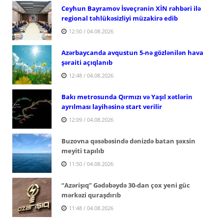
Ceyhun Bayramov İsveçrənin XİN rəhbəri ilə
regional təhlükəsizliyi müzakirə edib
12:50 / 04.08.2026
Azərbaycanda avqustun 5-nə gözlənilən hava
şəraiti açıqlanıb
12:48 / 04.08.2026
Bakı metrosunda Qırmızı və Yaşıl xətlərin
ayrılması layihəsinə start verilir
12:09 / 04.08.2026
Buzovna qəsəbəsində dənizdə batan şəxsin
meyiti tapılıb
11:50 / 04.08.2026
“Azərişıq” Gədəbəydə 30-dan çox yeni güc
mərkəzi quraşdırıb
11:48 / 04.08.2026