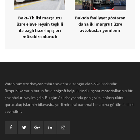
Bakı–Tbilisi marşrutu
Bakıda fəaliyyət göstərən
üzrə əlavə reysin təşkili
daha iki marşrut üzrə
ilə bağlı hazırlıq işləri
avtobuslar yenilənir
müzakirə olunub
Vətənimiz Azərbaycan təbii sərvətlərlə zəngin olan ölkələrdəndir.
Respublikamızın bütün fiziki-coğrafi bölgələrində inşaat materiallarının bir
çox növləri yayılmışdır. Bu gün Azərbaycanda geniş vüsət almış tikinti-
quruculuq işlərinin bilavasitə yerli mineral xammal hesabına görülməsi bizi
sevindirir.