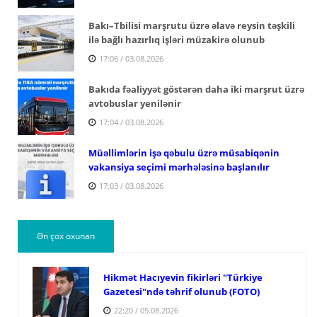
Bakı–Tbilisi marşrutu üzrə əlavə reysin təşkili
ilə bağlı hazırlıq işləri müzakirə olunub
17:06 / 03.08.2026
Bakıda fəaliyyət göstərən daha iki marşrut üzrə
avtobuslar yenilənir
17:04 / 03.08.2026
Müəllimlərin işə qəbulu üzrə müsabiqənin
vakansiya seçimi mərhələsinə başlanılır
17:03 / 03.08.2026
Ən çox oxunan
Hikmət Hacıyevin fikirləri "Türkiye
Gazetesi"ndə təhrif olunub (FOTO)
22:20 / 05.08.2026