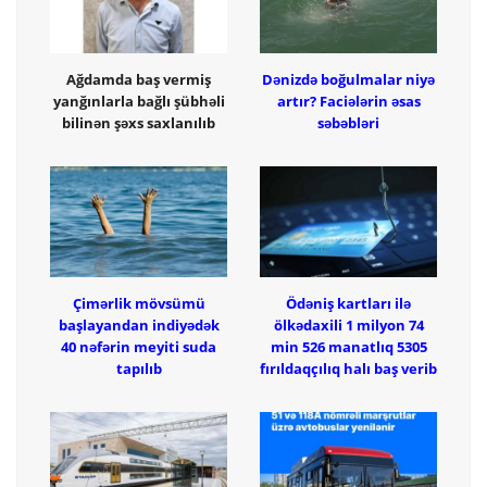
Ağdamda baş vermiş
Dənizdə boğulmalar niyə
yanğınlarla bağlı şübhəli
artır? Faciələrin əsas
bilinən şəxs saxlanılıb
səbəbləri
Çimərlik mövsümü
Ödəniş kartları ilə
başlayandan indiyədək
ölkədaxili 1 milyon 74
40 nəfərin meyiti suda
min 526 manatlıq 5305
tapılıb
fırıldaqçılıq halı baş verib