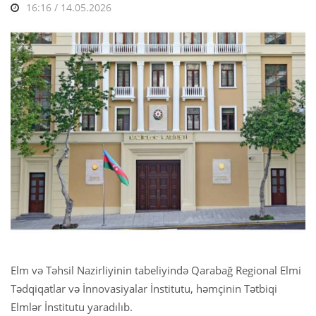
16:16 / 14.05.2026
Elm və Təhsil Nazirliyinin tabeliyində Qarabağ Regional Elmi
Tədqiqatlar və İnnovasiyalar İnstitutu, həmçinin Tətbiqi
Elmlər İnstitutu yaradılıb.