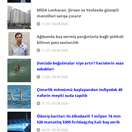
MİDA Lənkəran, Şirvan və Yevlaxda güzəştli
mənzilləri satışa çıxarır
11:29 / 04.08.2026
Ağdamda baş vermiş yanğınlarla bağlı şübhəli
bilinən şəxs saxlanılıb
11:27 / 04.08.2026
Dənizdə boğulmalar niyə artır? Faciələrin əsas
səbəbləri
11:24 / 04.08.2026
Çimərlik mövsümü başlayandan indiyədək 40
nəfərin meyiti suda tapılıb
21:15 / 03.08.2026
Ödəniş kartları ilə ölkədaxili 1 milyon 74 min
526 manatlıq 5305 fırıldaqçılıq halı baş verib
18:29 / 03.08.2026