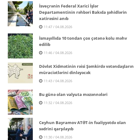
İsveçrənin Federal Xarici İşlər
Departamentinin rəhbəri Bakıda şəhidlərin
xatirəsini anıb
11:47 / 04.08.2026
İsmayıllıda 10 tondan çox çətənə kolu məhv
edilib
11:46 / 04.08.2026
Dövlət Xidmətinin rəisi Şəmkirdə vətəndaşların
müraciətlərini dinləyəcək
11:43 / 04.08.2026
Bu günə olan valyuta məzənnələri
11:32 / 04.08.2026
Ceyhun Bayramov ATƏT-in fəaliyyətdə olan
sədrini qarşılayıb
11:30 / 04.08.2026