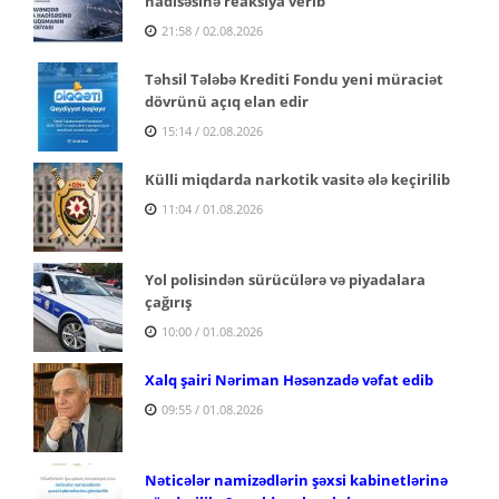
hadisəsinə reaksiya verib
21:58 / 02.08.2026
Təhsil Tələbə Krediti Fondu yeni müraciət
dövrünü açıq elan edir
15:14 / 02.08.2026
Külli miqdarda narkotik vasitə ələ keçirilib
11:04 / 01.08.2026
Yol polisindən sürücülərə və piyadalara
çağırış
10:00 / 01.08.2026
Xalq şairi Nəriman Həsənzadə vəfat edib
09:55 / 01.08.2026
Nəticələr namizədlərin şəxsi kabinetlərinə