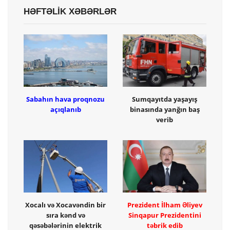
HƏFTƏLİK XƏBƏRLƏR
Sabahın hava proqnozu
Sumqayıtda yaşayış
açıqlanıb
binasında yanğın baş
verib
Xocalı və Xocavəndin bir
Prezident İlham Əliyev
sıra kənd və
Sinqapur Prezidentini
qəsəbələrinin elektrik
təbrik edib