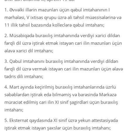
1. Əvvəlki illərin məzunları üçün qəbul imtahanının I
mərhələsi, V ixtisas qrupu üzrə ali təhsil müəssisələrinə və
11 illik təhsil bazasında kolleclərə qəbul imtahanı;
2. Müsabiqədə buraxılış imtahanında verdiyi xarici dildən
fərqli dil üzrə iştirak etmək istəyən cari ilin məzunları üçün
əlavə xarici dil imtahanı;
3. Qəbul imtahanını buraxılış imtahanında verdiyi dildən
fərqli dil üzrə vermək istəyən cari ilin məzunları üçün əlavə
tədris dili imtahanı;
4. Mart ayında keçirilmiş buraxılış imtahanlarında üzrlü
səbəblərdən iştirak edə bilməmiş və barəsində Mərkəzə
müraciət edilmiş cari ilin XI sinif şagirdləri üçün buraxılış
imtahanı;
5. Eksternat qaydasında XI sinif üzrə yekun attestasiyada
iştirak etmək istəyən şəxslər üçün buraxılış imtahanı;