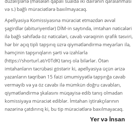
düzəlişlərlə (məsələn qapalı sualda iki dairənin qaralanması
və s.) bağlı müraciətlərə baxılmayacaq.
Apellyasiya Komissiyasına müraciət etməzdən əvvəl
şagirdlər (abituriyentlər) DİM-in saytında, imtahan nəticələri
ilə bağlı səhifədə öz nəticələri, cavab vərəqinin qrafik təsviri,
hər bir açıq tipli tapşırıq üzrə qiymətləndirmə meyarları ilə,
həmçinin tapşırıqların şərti və izahlarla
(https://shorturl.at/r0TdK) tanış ola bilərlər. Ötən
imtahanların təcrübəsi göstərir ki, apellyasiya üçün ərizə
yazanların təqribən 15 faizi ümumiyyətlə tapşırığa cavab
verməyib və ya öz cavabı ilə mümkün doğru cavabları,
qiymətləndirmə şkalasını müqayisə edib tanış olmadan
komissiyaya müraciət ediblər. İmtahan iştirakçılarının
nəzərinə çatdırırıq ki, bu tip müraciətlərə baxılmayacaq.
Yer və İnsan