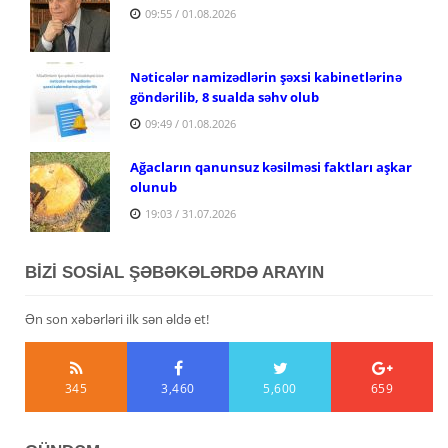
09:55 / 01.08.2026
Nəticələr namizədlərin şəxsi kabinetlərinə
göndərilib, 8 sualda səhv olub
09:49 / 01.08.2026
Ağacların qanunsuz kəsilməsi faktları aşkar
olunub
19:03 / 31.07.2026
BİZİ SOSİAL ŞƏBƏKƏLƏRDƏ ARAYIN
Ən son xəbərləri ilk sən əldə et!
345
3,460
5,600
659