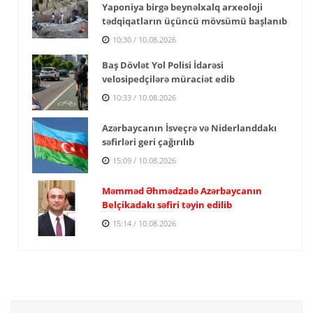
Yaponiya birgə beynəlxalq arxeoloji
tədqiqatların üçüncü mövsümü başlanıb
10:30 / 10.08.2026
Baş Dövlət Yol Polisi İdarəsi
velosipedçilərə müraciət edib
10:33 / 10.08.2026
Azərbaycanın İsveçrə və Niderlanddakı
səfirləri geri çağırılıb
15:09 / 10.08.2026
Məmməd Əhmədzadə Azərbaycanın
Belçikadakı səfiri təyin edilib
15:14 / 10.08.2026