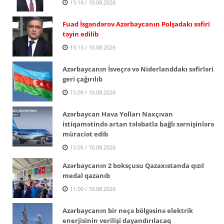
15:14 / 10.08.2026
Fuad İsgəndərov Azərbaycanın Polşadakı səfiri
təyin edilib
15:13 / 10.08.2026
Azərbaycanın İsveçrə və Niderlanddakı səfirləri
geri çağırılıb
15:09 / 10.08.2026
Azərbaycan Hava Yolları Naxçıvan
istiqamətində artan tələbatla bağlı sərnişinlərə
müraciət edib
15:05 / 10.08.2026
Azərbaycanın 2 boksçusu Qazaxıstanda qızıl
medal qazanıb
11:00 / 10.08.2026
Azərbaycanın bir neçə bölgəsinə elektrik
enerjisinin verilişi dayandırılacaq