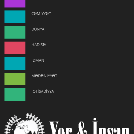
CƏMİYYƏT
DÜNYA
HADİSƏ
İDMAN
MƏDƏNİYYƏT
İQTİSADİYYAT