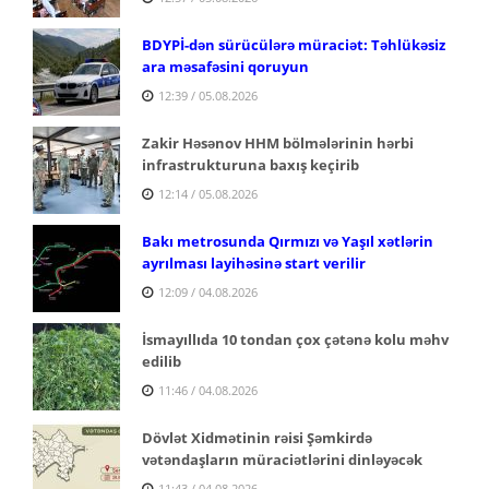
BDYPİ-dən sürücülərə müraciət: Təhlükəsiz
ara məsafəsini qoruyun
12:39 / 05.08.2026
Zakir Həsənov HHM bölmələrinin hərbi
infrastrukturuna baxış keçirib
12:14 / 05.08.2026
Bakı metrosunda Qırmızı və Yaşıl xətlərin
ayrılması layihəsinə start verilir
12:09 / 04.08.2026
İsmayıllıda 10 tondan çox çətənə kolu məhv
edilib
11:46 / 04.08.2026
Dövlət Xidmətinin rəisi Şəmkirdə
vətəndaşların müraciətlərini dinləyəcək
11:43 / 04.08.2026