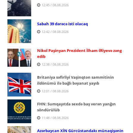
12:45 / 08.08.2026
Sabah 39 dərəcə isti olacaq
12:42 / 08.08.2026
Nikol Paşinyan Prezident İlham Əliyevə zəng
edib
12:38 / 08.08.2026
Britaniya səfirliyi Vaşinqton sammitinin
ildönümü ilə bağlı bəyanat yayıb
12:01 / 08.08.2026
FHN: Sumqayıtda sexdə baş verən yanğın
söndürülüb
11:48 / 08.08.2026
Azərbaycan XİN Gürcüstandakı münaqişənin