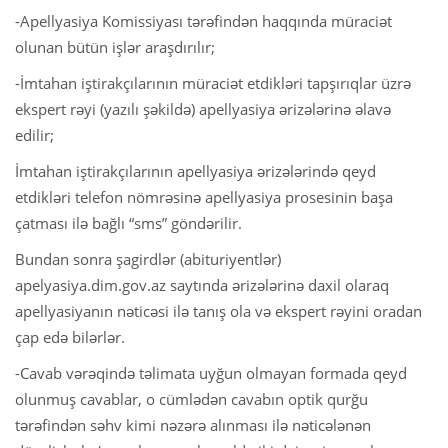
-Apellyasiya Komissiyası tərəfindən haqqında müraciət
olunan bütün işlər araşdırılır;
-İmtahan iştirakçılarının müraciət etdikləri tapşırıqlar üzrə
ekspert rəyi (yazılı şəkildə) apellyasiya ərizələrinə əlavə
edilir;
İmtahan iştirakçılarının apellyasiya ərizələrində qeyd
etdikləri telefon nömrəsinə apellyasiya prosesinin başa
çatması ilə bağlı “sms” göndərilir.
Bundan sonra şagirdlər (abituriyentlər)
apelyasiya.dim.gov.az saytında ərizələrinə daxil olaraq
apellyasiyanın nəticəsi ilə tanış ola və ekspert rəyini oradan
çap edə bilərlər.
-Cavab vərəqində təlimata uyğun olmayan formada qeyd
olunmuş cavablar, o cümlədən cavabın optik qurğu
tərəfindən səhv kimi nəzərə alınması ilə nəticələnən