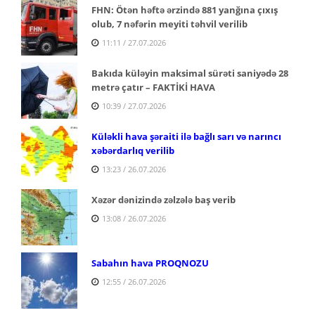
FHN: Ötən həftə ərzində 881 yanğına çıxış
olub, 7 nəfərin meyiti təhvil verilib
11:11 / 27.07.2026
Bakıda küləyin maksimal sürəti saniyədə 28
metrə çatır – FAKTİKİ HAVA
10:39 / 27.07.2026
Küləkli hava şəraiti ilə bağlı sarı və narıncı
xəbərdarlıq verilib
13:23 / 26.07.2026
Xəzər dənizində zəlzələ baş verib
13:08 / 26.07.2026
Sabahın hava PROQNOZU
12:55 / 26.07.2026