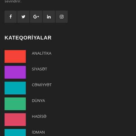
sevindirir.
KATEQORİYALAR
ANALİTİKA
SİYASƏT
CƏMİYYƏT
DÜNYA
HADİSƏ
İDMAN