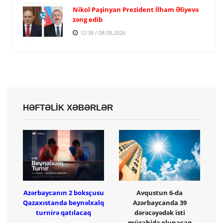
Nikol Paşinyan Prezident İlham Əliyevə
zəng edib
12:38 / 08.08.2026
HƏFTƏLİK XƏBƏRLƏR
Azərbaycanın 2 boksçusu
Avqustun 6-da
Qazaxıstanda beynəlxalq
Azərbaycanda 39
turnirə qatılacaq
dərəcəyədək isti
müşahidə olunacaq