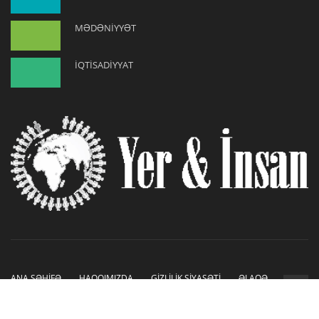
MƏDƏNİYYƏT
İQTİSADİYYAT
ANA SƏHİFƏ
HAQQIMIZDA
GİZLİLİK SİYASƏTİ
ƏLAQƏ
Copyright © 2019-2026. Sayt İnetLAB tərəfindən hazırlanmışdır.