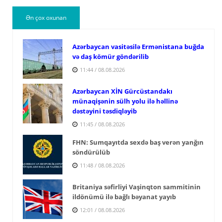
Ən çox oxunan
Azərbaycan vasitəsilə Ermənistana buğda
və daş kömür göndərilib
11:44 / 08.08.2026
Azərbaycan XİN Gürcüstandakı
münaqişənin sülh yolu ilə həllinə
dəstəyini təsdiqləyib
11:45 / 08.08.2026
FHN: Sumqayıtda sexdə baş verən yanğın
söndürülüb
11:48 / 08.08.2026
Britaniya səfirliyi Vaşinqton sammitinin
ildönümü ilə bağlı bəyanat yayıb
12:01 / 08.08.2026