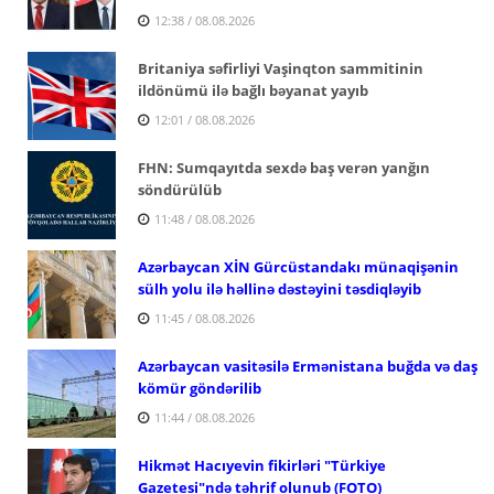
12:38 / 08.08.2026
Britaniya səfirliyi Vaşinqton sammitinin
ildönümü ilə bağlı bəyanat yayıb
12:01 / 08.08.2026
FHN: Sumqayıtda sexdə baş verən yanğın
söndürülüb
11:48 / 08.08.2026
Azərbaycan XİN Gürcüstandakı münaqişənin
sülh yolu ilə həllinə dəstəyini təsdiqləyib
11:45 / 08.08.2026
Azərbaycan vasitəsilə Ermənistana buğda və daş
kömür göndərilib
11:44 / 08.08.2026
Hikmət Hacıyevin fikirləri "Türkiye
Gazetesi"ndə təhrif olunub (FOTO)