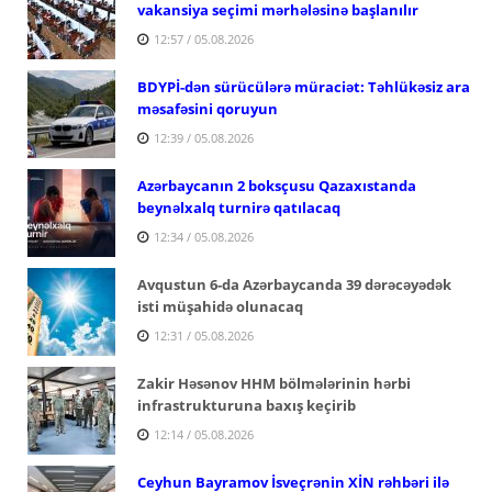
vakansiya seçimi mərhələsinə başlanılır
12:57 / 05.08.2026
BDYPİ-dən sürücülərə müraciət: Təhlükəsiz ara
məsafəsini qoruyun
12:39 / 05.08.2026
Azərbaycanın 2 boksçusu Qazaxıstanda
beynəlxalq turnirə qatılacaq
12:34 / 05.08.2026
Avqustun 6-da Azərbaycanda 39 dərəcəyədək
isti müşahidə olunacaq
12:31 / 05.08.2026
Zakir Həsənov HHM bölmələrinin hərbi
infrastrukturuna baxış keçirib
12:14 / 05.08.2026
Ceyhun Bayramov İsveçrənin XİN rəhbəri ilə