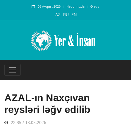
08 Avqust 2026
Haqqımızda
Əlaqə
AZ
RU
EN
AZAL-ın Naxçıvan
reysləri ləğv edilib
22:35 / 18.05.2026