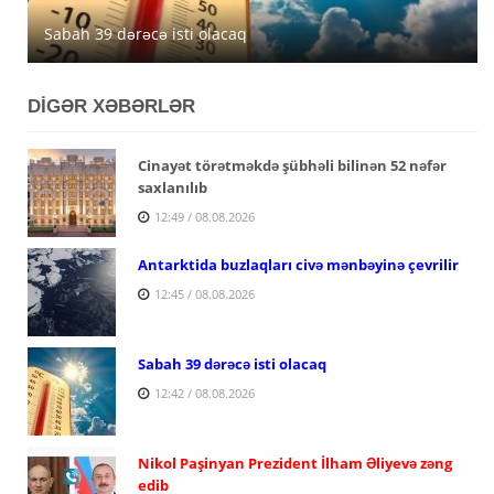
Avqustun 6-da Azərbaycanda 39 dərəcəyədək isti
Azərbaycanda avqustun 5-nə gözlənilən hava şəraiti
Sabah 39 dərəcə isti olacaq
müşahidə olunacaq
açıqlanıb
DİGƏR XƏBƏRLƏR
Cinayət törətməkdə şübhəli bilinən 52 nəfər
saxlanılıb
12:49 / 08.08.2026
Antarktida buzlaqları civə mənbəyinə çevrilir
12:45 / 08.08.2026
Sabah 39 dərəcə isti olacaq
12:42 / 08.08.2026
Nikol Paşinyan Prezident İlham Əliyevə zəng
edib