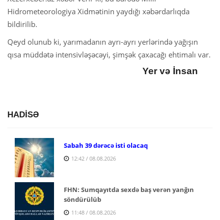
Hidrometeorologiya Xidmətinin yaydığı xəbərdarlıqda
bildirilib.
Qeyd olunub ki, yarımadanın ayrı-ayrı yerlərində yağışın
qısa müddətə intensivləşəcəyi, şimşək çaxacağı ehtimalı var.
Yer və İnsan
HADİSƏ
Sabah 39 dərəcə isti olacaq
12:42 / 08.08.2026
FHN: Sumqayıtda sexdə baş verən yanğın
söndürülüb
11:48 / 08.08.2026