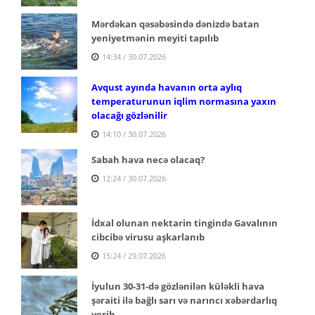
Mərdəkan qəsəbəsində dənizdə batan
yeniyetmənin meyiti tapılıb
14:34 / 30.07.2026
Avqust ayında havanın orta aylıq
temperaturunun iqlim normasına yaxın
olacağı gözlənilir
14:10 / 30.07.2026
Sabah hava necə olacaq?
12:24 / 30.07.2026
İdxal olunan nektarin tingində Gavalının
cibcibə virusu aşkarlanıb
15:24 / 29.07.2026
İyulun 30-31-də gözlənilən küləkli hava
şəraiti ilə bağlı sarı və narıncı xəbərdarlıq
verib