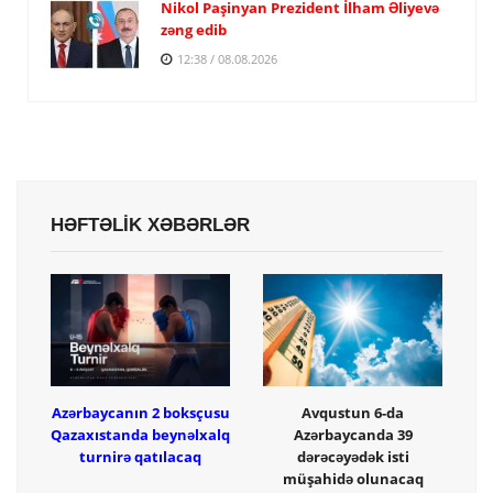
Nikol Paşinyan Prezident İlham Əliyevə
zəng edib
12:38 / 08.08.2026
HƏFTƏLİK XƏBƏRLƏR
Azərbaycanın 2 boksçusu
Avqustun 6-da
Qazaxıstanda beynəlxalq
Azərbaycanda 39
turnirə qatılacaq
dərəcəyədək isti
müşahidə olunacaq