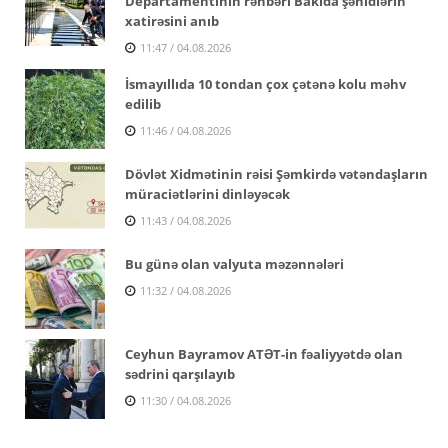
Departamentinin rəhbəri Bakıda şəhidlərin
xatirəsini anıb
11:47 / 04.08.2026
İsmayıllıda 10 tondan çox çətənə kolu məhv
edilib
11:46 / 04.08.2026
Dövlət Xidmətinin rəisi Şəmkirdə vətəndaşların
müraciətlərini dinləyəcək
11:43 / 04.08.2026
Bu günə olan valyuta məzənnələri
11:32 / 04.08.2026
Ceyhun Bayramov ATƏT-in fəaliyyətdə olan
sədrini qarşılayıb
11:30 / 04.08.2026