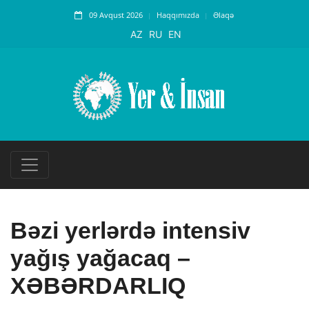
09 Avqust 2026
Haqqımızda
Əlaqə
AZ
RU
EN
Bəzi yerlərdə intensiv
yağış yağacaq –
XƏBƏRDARLIQ