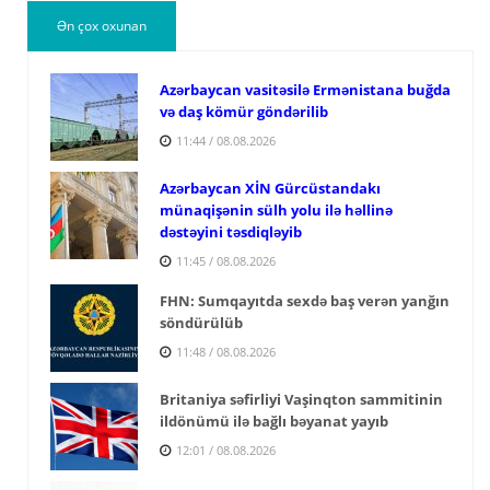
Ən çox oxunan
Azərbaycan vasitəsilə Ermənistana buğda
və daş kömür göndərilib
11:44 / 08.08.2026
Azərbaycan XİN Gürcüstandakı
münaqişənin sülh yolu ilə həllinə
dəstəyini təsdiqləyib
11:45 / 08.08.2026
FHN: Sumqayıtda sexdə baş verən yanğın
söndürülüb
11:48 / 08.08.2026
Britaniya səfirliyi Vaşinqton sammitinin
ildönümü ilə bağlı bəyanat yayıb
12:01 / 08.08.2026