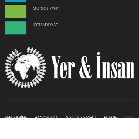
MƏDƏNİYYƏT
İQTİSADİYYAT
ANA SƏHİFƏ
HAQQIMIZDA
GİZLİLİK SİYASƏTİ
ƏLAQƏ
Copyright © 2019-2026. Sayt İnetLAB tərəfindən hazırlanmışdır.