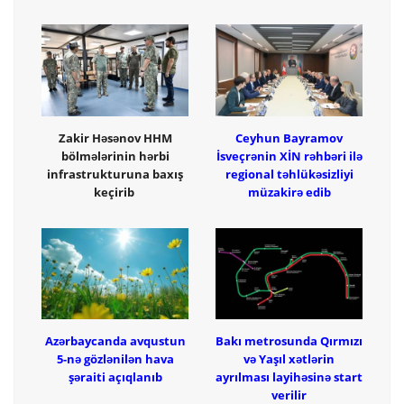
Zakir Həsənov HHM
Ceyhun Bayramov
bölmələrinin hərbi
İsveçrənin XİN rəhbəri ilə
infrastrukturuna baxış
regional təhlükəsizliyi
keçirib
müzakirə edib
Azərbaycanda avqustun
Bakı metrosunda Qırmızı
5-nə gözlənilən hava
və Yaşıl xətlərin
şəraiti açıqlanıb
ayrılması layihəsinə start
verilir