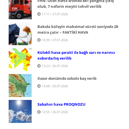
FHN: Ötən həftə ərzində 881 yanğına çıxış
olub, 7 nəfərin meyiti təhvil verilib
11:11 / 27.07.2026
Bakıda küləyin maksimal sürəti saniyədə 28
metrə çatır – FAKTİKİ HAVA
10:39 / 27.07.2026
Küləkli hava şəraiti ilə bağlı sarı və narıncı
xəbərdarlıq verilib
13:23 / 26.07.2026
Xəzər dənizində zəlzələ baş verib
13:08 / 26.07.2026
Sabahın hava PROQNOZU
12:55 / 26.07.2026