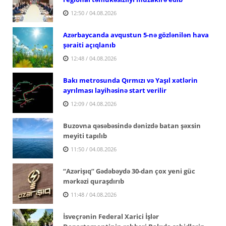
12:50 / 04.08.2026
Azərbaycanda avqustun 5-nə gözlənilən hava
şəraiti açıqlanıb
12:48 / 04.08.2026
Bakı metrosunda Qırmızı və Yaşıl xətlərin
ayrılması layihəsinə start verilir
12:09 / 04.08.2026
Buzovna qəsəbəsində dənizdə batan şəxsin
meyiti tapılıb
11:50 / 04.08.2026
“Azərişıq” Gədəbəydə 30-dan çox yeni güc
mərkəzi quraşdırıb
11:48 / 04.08.2026
İsveçrənin Federal Xarici İşlər