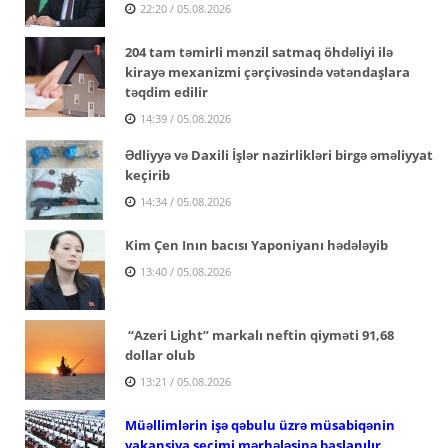
22:20 / 05.08.2026
204 tam təmirli mənzil satmaq öhdəliyi ilə
kirayə mexanizmi çərçivəsində vətəndaşlara
təqdim edilir
14:39 / 05.08.2026
Ədliyyə və Daxili İşlər nazirlikləri birgə əməliyyat
keçirib
14:34 / 05.08.2026
Kim Çen Inın bacısı Yaponiyanı hədələyib
13:40 / 05.08.2026
“Azeri Light” markalı neftin qiyməti 91,68
dollar olub
13:21 / 05.08.2026
Müəllimlərin işə qəbulu üzrə müsabiqənin
vakansiya seçimi mərhələsinə başlanılır