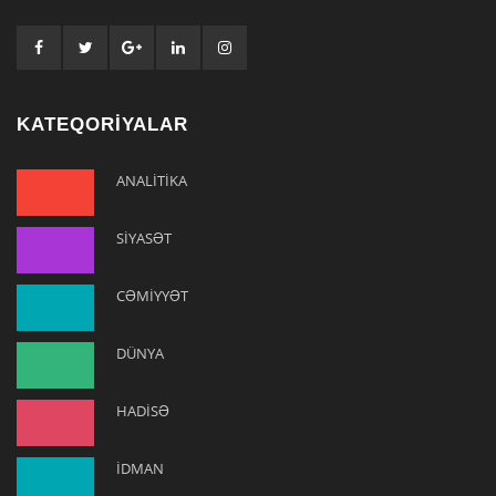
KATEQORİYALAR
ANALİTİKA
SİYASƏT
CƏMİYYƏT
DÜNYA
HADİSƏ
İDMAN