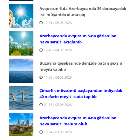
Avqustun 6-da Azərbaycanda 39 dərəcəyədək
isti müşahidə olunacaq
12:31 / 05.08.2026
Azərbaycanda avqustun 5-nə gözlənilən
hava şəraiti açıqlanıb
12:48 / 04.08.2026
Buzovna qəsəbəsində dənizdə batan şəxsin
meyiti tapılıb
11:50 / 04.08.2026
Çimərlik mövsümü başlayandan indiyədək
40 nəfərin meyiti suda tapılıb
21:15 / 03.08.2026
Azərbaycanda avqustun 4-nə gözlənilən
hava şəraiti məlum olub
12:34 / 03.08.2026