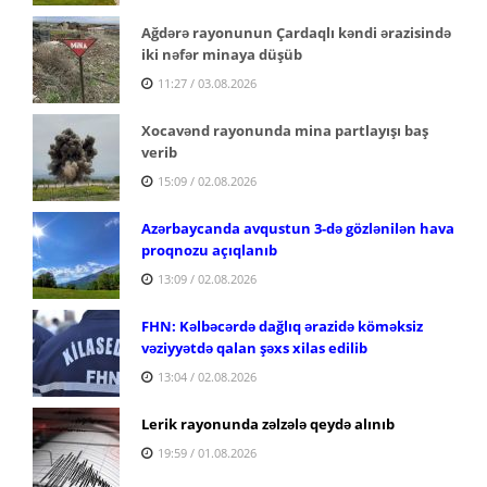
Ağdərə rayonunun Çardaqlı kəndi ərazisində
iki nəfər minaya düşüb
11:27 / 03.08.2026
Xocavənd rayonunda mina partlayışı baş
verib
15:09 / 02.08.2026
Azərbaycanda avqustun 3-də gözlənilən hava
proqnozu açıqlanıb
13:09 / 02.08.2026
FHN: Kəlbəcərdə dağlıq ərazidə köməksiz
vəziyyətdə qalan şəxs xilas edilib
13:04 / 02.08.2026
Lerik rayonunda zəlzələ qeydə alınıb
19:59 / 01.08.2026