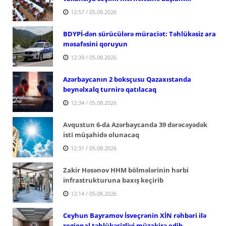
12:57 / 05.08.2026
BDYPİ-dən sürücülərə müraciət: Təhlükəsiz ara
məsafəsini qoruyun
12:39 / 05.08.2026
Azərbaycanın 2 boksçusu Qazaxıstanda
beynəlxalq turnirə qatılacaq
12:34 / 05.08.2026
Avqustun 6-da Azərbaycanda 39 dərəcəyədək
isti müşahidə olunacaq
12:31 / 05.08.2026
Zakir Həsənov HHM bölmələrinin hərbi
infrastrukturuna baxış keçirib
12:14 / 05.08.2026
Ceyhun Bayramov İsveçrənin XİN rəhbəri ilə
regional təhlükəsizliyi müzakirə edib