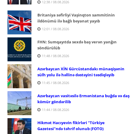
12:38 / 08.08.2026
Britaniya səfirliyi Vaşinqton sammitinin
ildönümü ilə bağlı bəyanat yayıb
12:01 / 08.08.2026
FHN: Sumqayıtda sexdə baş verən yanğın
söndürülüb
11:48 / 08.08.2026
Azərbaycan XİN Gürcüstandakı münaqişənin
sülh yolu ilə həllinə dəstəyini təsdiqləyib
11:45 / 08.08.2026
Azərbaycan vasitəsilə Ermənistana buğda və daş
kömür göndərilib
11:44 / 08.08.2026
Hikmət Hacıyevin fikirləri "Türkiye
Gazetesi"ndə təhrif olunub (FOTO)