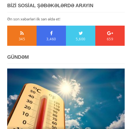
BİZİ SOSİAL ŞƏBƏKƏLƏRDƏ ARAYIN
Ən son xəbərləri ilk sən əldə et!
345
3,460
5,600
659
GÜNDƏM
Avqustun 6-da Azərbaycanda 39 dərəcəyədək isti
Azərbaycanda avqustun 5-nə gözlənilən hava şəraiti