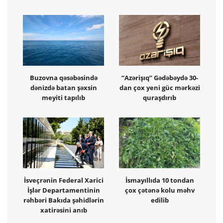
Buzovna qəsəbəsində
“Azərişıq” Gədəbəydə 30-
dənizdə batan şəxsin
dan çox yeni güc mərkəzi
meyiti tapılıb
quraşdırıb
İsveçrənin Federal Xarici
İsmayıllıda 10 tondan
İşlər Departamentinin
çox çətənə kolu məhv
rəhbəri Bakıda şəhidlərin
edilib
xatirəsini anıb