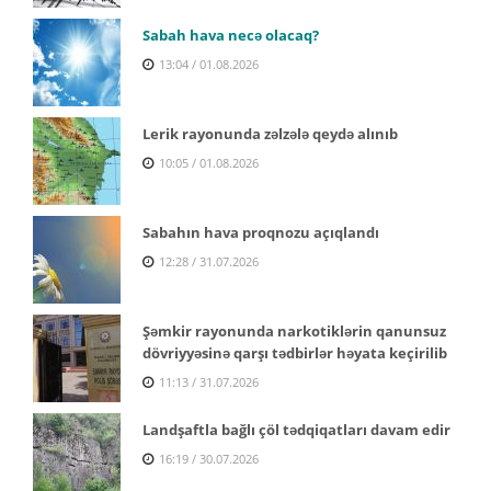
Sabah hava necə olacaq?
13:04 / 01.08.2026
Lerik rayonunda zəlzələ qeydə alınıb
10:05 / 01.08.2026
Sabahın hava proqnozu açıqlandı
12:28 / 31.07.2026
Şəmkir rayonunda narkotiklərin qanunsuz
dövriyyəsinə qarşı tədbirlər həyata keçirilib
11:13 / 31.07.2026
Landşaftla bağlı çöl tədqiqatları davam edir
16:19 / 30.07.2026