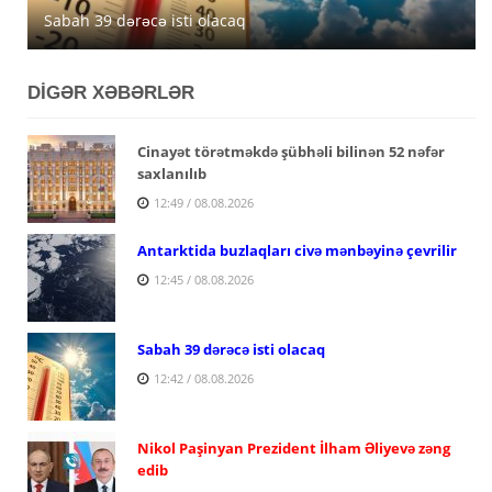
Sabah 39 dərəcə isti olacaq
müşahidə olunacaq
açıqlanıb
DİGƏR XƏBƏRLƏR
Cinayət törətməkdə şübhəli bilinən 52 nəfər
saxlanılıb
12:49 / 08.08.2026
Antarktida buzlaqları civə mənbəyinə çevrilir
12:45 / 08.08.2026
Sabah 39 dərəcə isti olacaq
12:42 / 08.08.2026
Nikol Paşinyan Prezident İlham Əliyevə zəng
edib