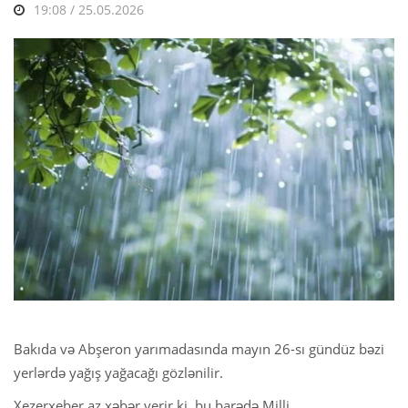
19:08 / 25.05.2026
Bakıda və Abşeron yarımadasında mayın 26-sı gündüz bəzi
yerlərdə yağış yağacağı gözlənilir.
Xezerxeber.az xəbər verir ki, bu barədə Milli