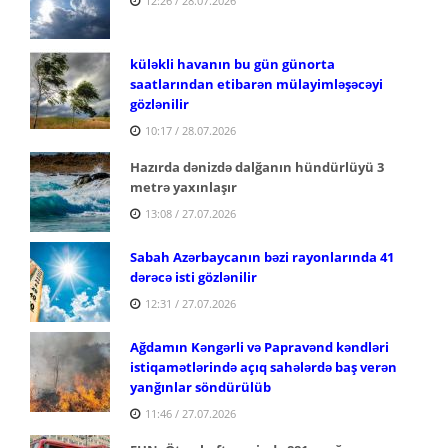
12:26 / 28.07.2026
küləkli havanın bu gün günorta
saatlarından etibarən mülayimləşəcəyi
gözlənilir
10:17 / 28.07.2026
Hazırda dənizdə dalğanın hündürlüyü 3
metrə yaxınlaşır
13:08 / 27.07.2026
Sabah Azərbaycanın bəzi rayonlarında 41
dərəcə isti gözlənilir
12:31 / 27.07.2026
Ağdamın Kəngərli və Papravənd kəndləri
istiqamətlərində açıq sahələrdə baş verən
yanğınlar söndürülüb
11:46 / 27.07.2026