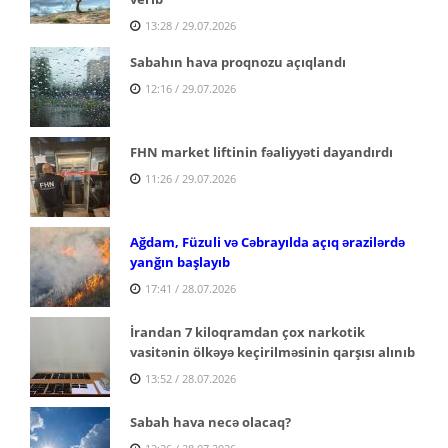
13:28 / 29.07.2026
Sabahın hava proqnozu açıqlandı
12:16 / 29.07.2026
FHN market liftinin fəaliyyəti dayandırdı
11:26 / 29.07.2026
Ağdam, Füzuli və Cəbrayılda açıq ərazilərdə
yanğın başlayıb
17:41 / 28.07.2026
İrandan 7 kiloqramdan çox narkotik
vasitənin ölkəyə keçirilməsinin qarşısı alınıb
13:52 / 28.07.2026
Sabah hava necə olacaq?