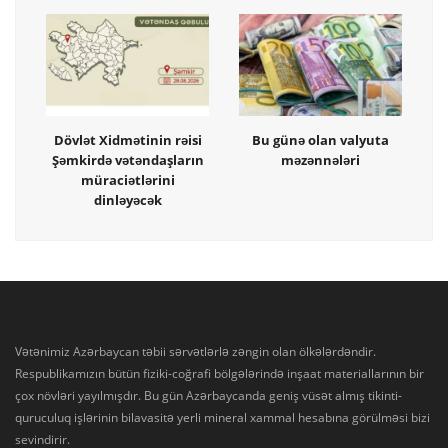
Dövlət Xidmətinin rəisi
Bu günə olan valyuta
Şəmkirdə vətəndaşların
məzənnələri
müraciətlərini
dinləyəcək
Vətənimiz Azərbaycan təbii sərvətlərlə zəngin olan ölkələrdəndir.
Respublikamızın bütün fiziki-coğrafi bölgələrində inşaat materiallarının bir
çox növləri yayılmışdır. Bu gün Azərbaycanda geniş vüsət almış tikinti-
quruculuq işlərinin bilavasitə yerli mineral xammal hesabına görülməsi bizi
sevindirir.