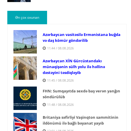
Ən çox oxunan
Azərbaycan vasitəsilə Ermənistana buğda
və daş kömür göndərilib
11:44 / 08.08.2026
Azərbaycan XİN Gürcüstandakı
münaqişənin sülh yolu ilə həllinə
dəstəyini təsdiqləyib
11:45 / 08.08.2026
FHN: Sumqayıtda sexdə baş verən yanğın
söndürülüb
11:48 / 08.08.2026
Britaniya səfirliyi Vaşinqton sammitinin
ildönümü ilə bağlı bəyanat yayıb
12:01 / 08.08.2026