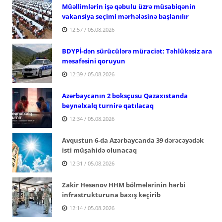
Müəllimlərin işə qəbulu üzrə müsabiqənin
vakansiya seçimi mərhələsinə başlanılır
12:57 / 05.08.2026
BDYPİ-dən sürücülərə müraciət: Təhlükəsiz ara
məsafəsini qoruyun
12:39 / 05.08.2026
Azərbaycanın 2 boksçusu Qazaxıstanda
beynəlxalq turnirə qatılacaq
12:34 / 05.08.2026
Avqustun 6-da Azərbaycanda 39 dərəcəyədək
isti müşahidə olunacaq
12:31 / 05.08.2026
Zakir Həsənov HHM bölmələrinin hərbi
infrastrukturuna baxış keçirib
12:14 / 05.08.2026