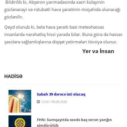
Bildirilib ki, Abşeron yarımadasında xəzri küləyinin
güclənəcəyi və rütubətli hava şəraitinin müşahidə olunacağı
gözlənilir.
Qeyd olunub ki, belə hava şəraiti bəzi meteohəssas
insanlarda narahatlıq hissi yarada bilər. Buna görə də həssas
şəxslərə sağlamlıqlarına diqqət yetirmələri tövsiyə olunur.
Yer və İnsan
HADİSƏ
Sabah 39 dərəcə isti olacaq
12:42 / 08.08.2026
FHN: Sumqayıtda sexdə baş verən yanğın
söndürülüb