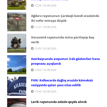
12:34 / 03.08.2026
Ağdərə rayonunun Çardaqlı kəndi ərazisində
iki nəfər minaya düşüb
11:27 / 03.08.2026
Xocavənd rayonunda mina partlayışı baş
verib
15:09 / 02.08.2026
Azərbaycanda avqustun 3-də gözlənilən hava
proqnozu açıqlanıb
13:09 / 02.08.2026
FHN: Kəlbəcərdə dağlıq ərazidə köməksiz
vəziyyətdə qalan şəxs xilas edilib
13:04 / 02.08.2026
Lerik rayonunda zəlzələ qeydə alınıb