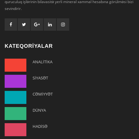
quruculuq işlərinin bilavasitə yerli mineral xammal hesabına görülməsi bizi
sevindirir.
KATEQORİYALAR
ANALİTİKA
SİYASƏT
CƏMİYYƏT
DÜNYA
HADİSƏ