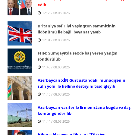
edib
12:38 / 08.08.2026
Britaniya səfirliyi Vaşinqton sammitinin
ildönümü ilə bağlı bəyanat yayıb
12:01 / 08.08.2026
FHN: Sumqayıtda sexdə baş verən yanğın
söndürülüb
11:48 / 08.08.2026
Azərbaycan XİN Gürcüstandakı münaqişənin
sülh yolu ilə həllinə dəstəyini təsdiqləyib
11:45 / 08.08.2026
Azərbaycan vasitəsilə Ermənistana buğda və daş
kömür göndərilib
11:44 / 08.08.2026
Hikmət Hacıyevin fikirləri "Türkiye