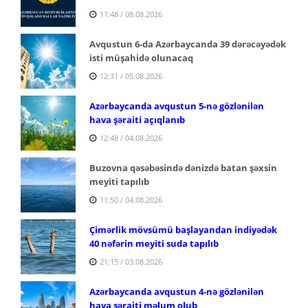
11:48 / 08.08.2026
Avqustun 6-da Azərbaycanda 39 dərəcəyədək
isti müşahidə olunacaq
12:31 / 05.08.2026
Azərbaycanda avqustun 5-nə gözlənilən
hava şəraiti açıqlanıb
12:48 / 04.08.2026
Buzovna qəsəbəsində dənizdə batan şəxsin
meyiti tapılıb
11:50 / 04.08.2026
Çimərlik mövsümü başlayandan indiyədək
40 nəfərin meyiti suda tapılıb
21:15 / 03.08.2026
Azərbaycanda avqustun 4-nə gözlənilən
hava şəraiti məlum olub