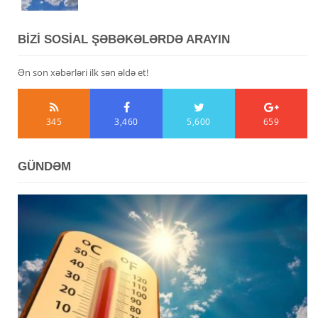
BİZİ SOSİAL ŞƏBƏKƏLƏRDƏ ARAYIN
Ən son xəbərləri ilk sən əldə et!
345
3,460
5,600
659
GÜNDƏM