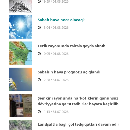
19:59 / 01.08.2026
Sabah hava necə olacaq?
13:04 / 01.08.2026
Lerik rayonunda zəlzələ qeydə alınıb
10:05 / 01.08.2026
Sabahın hava proqnozu açıqlandı
12:28 / 31.07.2026
Şəmkir rayonunda narkotiklərin qanunsuz
dövriyyəsinə qarşı tədbirlər həyata keçirilib
11:13 / 31.07.2026
Landşaftla bağlı çöl tədqiqatları davam edir