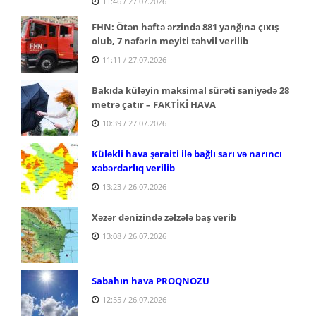
11:46 / 27.07.2026
FHN: Ötən həftə ərzində 881 yanğına çıxış
olub, 7 nəfərin meyiti təhvil verilib
11:11 / 27.07.2026
Bakıda küləyin maksimal sürəti saniyədə 28
metrə çatır – FAKTİKİ HAVA
10:39 / 27.07.2026
Küləkli hava şəraiti ilə bağlı sarı və narıncı
xəbərdarlıq verilib
13:23 / 26.07.2026
Xəzər dənizində zəlzələ baş verib
13:08 / 26.07.2026
Sabahın hava PROQNOZU
12:55 / 26.07.2026