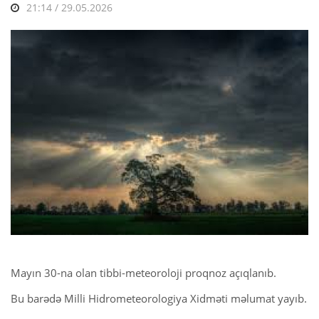
21:14 / 29.05.2026
Mayın 30-na olan tibbi-meteoroloji proqnoz açıqlanıb.
Bu barədə Milli Hidrometeorologiya Xidməti məlumat yayıb.