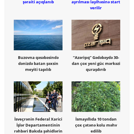
şəraiti açıqlanıb
ayrılması layihəsinə start
verilir
Buzovna qəsəbəsində
“Azərişıq” Gədəbəydə 30-
dənizdə batan şəxsin
dan çox yeni güc mərkəzi
meyiti tapılıb
quraşdırıb
İsveçrənin Federal Xarici
İsmayıllıda 10 tondan
İşlər Departamentinin
çox çətənə kolu məhv
rəhbəri Bakıda şəhidlərin
edilib