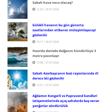
Sabah hava necə olacaq?
12:26 / 28.07.2026
küləkli havanın bu gün günorta
saatlarından etibarən mülayimləşəcəyi
gözlənilir
10:17 / 28.07.2026
Hazırda dənizdə dalğanın hündürlüyü 3
metrə yaxınlaşır
13:08 / 27.07.2026
Sabah Azərbaycanın bəzi rayonlarında 41
dərəcə isti gözlənilir
12:31 / 27.07.2026
Ağdamın Kəngərli və Papravənd kəndləri
istiqamətlərində açıq sahələrdə baş verən
yanğınlar söndürülüb