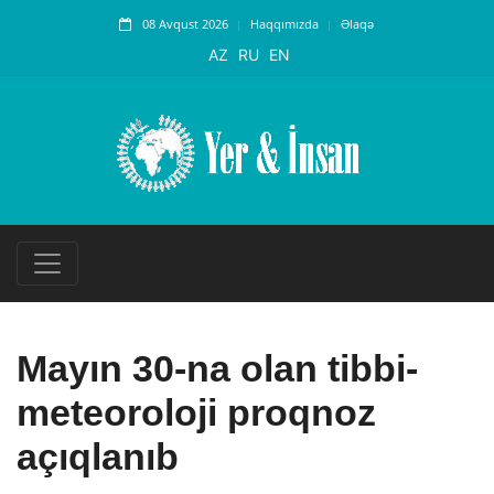
08 Avqust 2026
Haqqımızda
Əlaqə
AZ
RU
EN
Mayın 30-na olan tibbi-
meteoroloji proqnoz
açıqlanıb