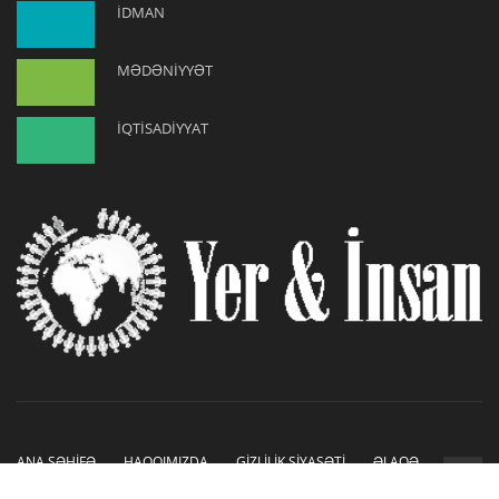
İDMAN
MƏDƏNİYYƏT
İQTİSADİYYAT
ANA SƏHİFƏ
HAQQIMIZDA
GİZLİLİK SİYASƏTİ
ƏLAQƏ
Copyright © 2019-2026. Sayt İnetLAB tərəfindən hazırlanmışdır.