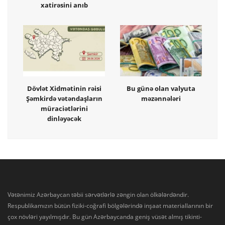
xatirəsini anıb
Dövlət Xidmətinin rəisi
Bu günə olan valyuta
Şəmkirdə vətəndaşların
məzənnələri
müraciətlərini
dinləyəcək
Vətənimiz Azərbaycan təbii sərvətlərlə zəngin olan ölkələrdəndir.
Respublikamızın bütün fiziki-coğrafi bölgələrində inşaat materiallarının bir
çox növləri yayılmışdır. Bu gün Azərbaycanda geniş vüsət almış tikinti-