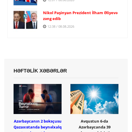
Nikol Paşinyan Prezident İlham Əliyevə
zəng edib
12:38 / 08.08.2026
HƏFTƏLİK XƏBƏRLƏR
Azərbaycanın 2 boksçusu
Avqustun 6-da
Qazaxıstanda beynəlxalq
Azərbaycanda 39