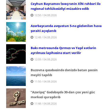
Ceyhun Bayramov İsveçrənin XİN rəhbəri ilə
regional təhlükəsizliyi müzakirə edib
12:50 / 04.08.2026
Azərbaycanda avqustun 5-nə gözlənilən hava
şəraiti açıqlanıb
12:48 / 04.08.2026
Bakı metrosunda Qırmızı və Yaşıl xətlərin
ayrılması layihəsinə start verilir
12:09 / 04.08.2026
Buzovna qəsəbəsində dənizdə batan şəxsin
meyiti tapılıb
11:50 / 04.08.2026
“Azərişıq” Gədəbəydə 30-dan çox yeni güc
mərkəzi quraşdırıb
11:48 / 04.08.2026