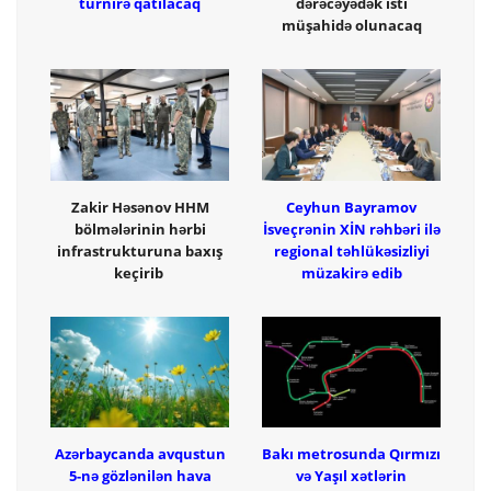
turnirə qatılacaq
dərəcəyədək isti
müşahidə olunacaq
Zakir Həsənov HHM
Ceyhun Bayramov
bölmələrinin hərbi
İsveçrənin XİN rəhbəri ilə
infrastrukturuna baxış
regional təhlükəsizliyi
keçirib
müzakirə edib
Azərbaycanda avqustun
Bakı metrosunda Qırmızı
5-nə gözlənilən hava
və Yaşıl xətlərin