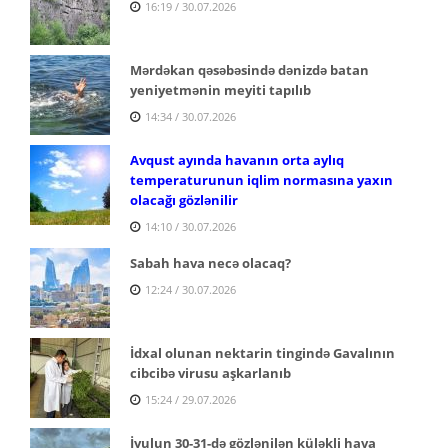
16:19 / 30.07.2026
Mərdəkan qəsəbəsində dənizdə batan
yeniyetmənin meyiti tapılıb
14:34 / 30.07.2026
Avqust ayında havanın orta aylıq
temperaturunun iqlim normasına yaxın
olacağı gözlənilir
14:10 / 30.07.2026
Sabah hava necə olacaq?
12:24 / 30.07.2026
İdxal olunan nektarin tingində Gavalının
cibcibə virusu aşkarlanıb
15:24 / 29.07.2026
İyulun 30-31-də gözlənilən küləkli hava