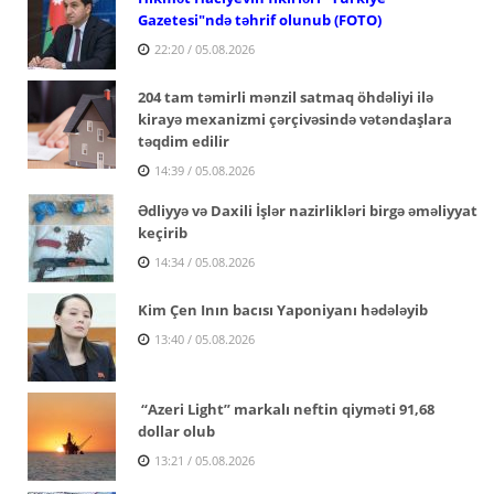
Gazetesi"ndə təhrif olunub (FOTO)
22:20 / 05.08.2026
204 tam təmirli mənzil satmaq öhdəliyi ilə
kirayə mexanizmi çərçivəsində vətəndaşlara
təqdim edilir
14:39 / 05.08.2026
Ədliyyə və Daxili İşlər nazirlikləri birgə əməliyyat
keçirib
14:34 / 05.08.2026
Kim Çen Inın bacısı Yaponiyanı hədələyib
13:40 / 05.08.2026
“Azeri Light” markalı neftin qiyməti 91,68
dollar olub
13:21 / 05.08.2026