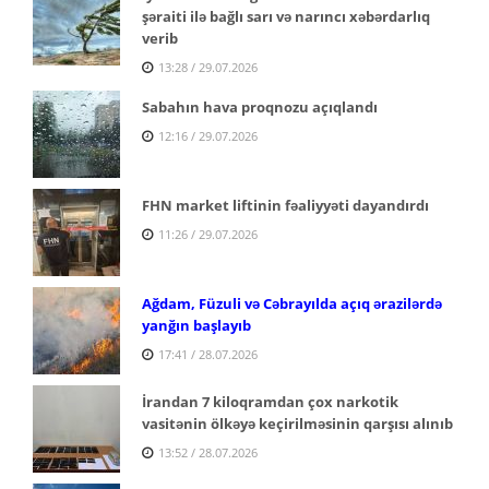
şəraiti ilə bağlı sarı və narıncı xəbərdarlıq
verib
13:28 / 29.07.2026
Sabahın hava proqnozu açıqlandı
12:16 / 29.07.2026
FHN market liftinin fəaliyyəti dayandırdı
11:26 / 29.07.2026
Ağdam, Füzuli və Cəbrayılda açıq ərazilərdə
yanğın başlayıb
17:41 / 28.07.2026
İrandan 7 kiloqramdan çox narkotik
vasitənin ölkəyə keçirilməsinin qarşısı alınıb
13:52 / 28.07.2026