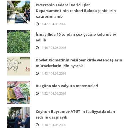
İsveçrənin Federal Xarici İşlər
Departamentinin rəhbəri Bakıda şəhidlərin
xatirəsini anıb
11:47 / 04.08.2026
İsmayıllıda 10 tondan çox çətənə kolu məhv
edilib
11:46 / 04.08.2026
Dövlət Xidmətinin rəisi Şəmkirdə vətəndaşların
müraciətlərini dinləyəcək
11:43 / 04.08.2026
Bu günə olan valyuta məzənnələri
11:32 / 04.08.2026
Ceyhun Bayramov ATƏT-in fəaliyyətdə olan
sədrini qarşılayıb
11:30 / 04.08.2026