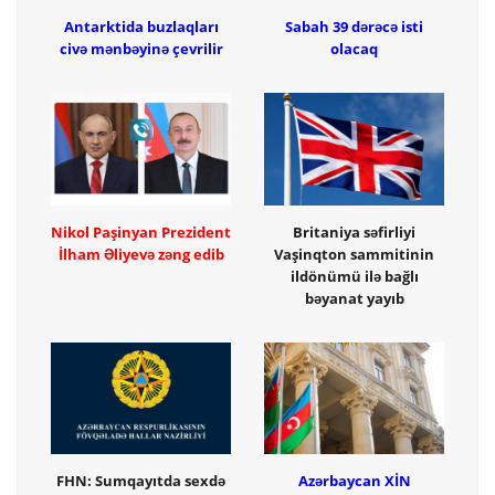
Antarktida buzlaqları
Sabah 39 dərəcə isti
civə mənbəyinə çevrilir
olacaq
Nikol Paşinyan Prezident
Britaniya səfirliyi
İlham Əliyevə zəng edib
Vaşinqton sammitinin
ildönümü ilə bağlı
bəyanat yayıb
FHN: Sumqayıtda sexdə
Azərbaycan XİN