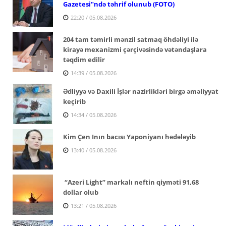
Gazetesi"ndə təhrif olunub (FOTO)
22:20 / 05.08.2026
204 tam təmirli mənzil satmaq öhdəliyi ilə
kirayə mexanizmi çərçivəsində vətəndaşlara
təqdim edilir
14:39 / 05.08.2026
Ədliyyə və Daxili İşlər nazirlikləri birgə əməliyyat
keçirib
14:34 / 05.08.2026
Kim Çen Inın bacısı Yaponiyanı hədələyib
13:40 / 05.08.2026
“Azeri Light” markalı neftin qiyməti 91,68
dollar olub
13:21 / 05.08.2026