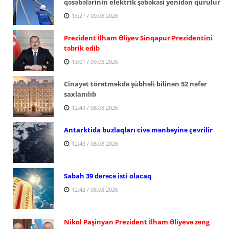
qəsəbələrinin elektrik şəbəkəsi yenidən qurulur
13:21 / 09.08.2026
Prezident İlham Əliyev Sinqapur Prezidentini
təbrik edib
13:01 / 09.08.2026
Cinayət törətməkdə şübhəli bilinən 52 nəfər
saxlanılıb
12:49 / 08.08.2026
Antarktida buzlaqları civə mənbəyinə çevrilir
12:45 / 08.08.2026
Sabah 39 dərəcə isti olacaq
12:42 / 08.08.2026
Nikol Paşinyan Prezident İlham Əliyevə zəng