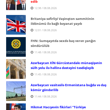
edib
12:38 / 08.08.2026
Britaniya səfirliyi Vaşinqton sammitinin
ildönümü ilə bağlı bəyanat yayıb
12:01 / 08.08.2026
FHN: Sumqayıtda sexdə baş verən yanğın
söndürülüb
11:48 / 08.08.2026
Azərbaycan XİN Gürcüstandakı münaqişənin
sülh yolu ilə həllinə dəstəyini təsdiqləyib
11:45 / 08.08.2026
Azərbaycan vasitəsilə Ermənistana buğda və daş
kömür göndərilib
11:44 / 08.08.2026
Hikmət Hacıyevin fikirləri "Türkiye