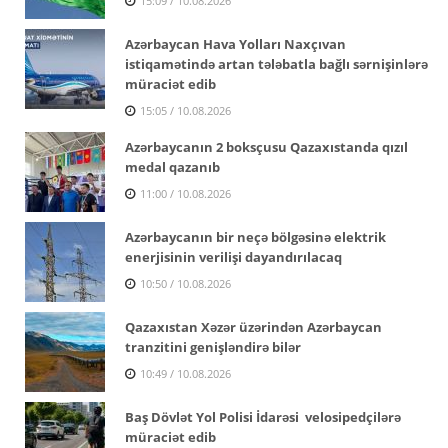
15:09 / 10.08.2026
Azərbaycan Hava Yolları Naxçıvan
istiqamətində artan tələbatla bağlı sərnişinlərə
müraciət edib
15:05 / 10.08.2026
Azərbaycanın 2 boksçusu Qazaxıstanda qızıl
medal qazanıb
11:00 / 10.08.2026
Azərbaycanın bir neçə bölgəsinə elektrik
enerjisinin verilişi dayandırılacaq
10:50 / 10.08.2026
Qazaxıstan Xəzər üzərindən Azərbaycan
tranzitini genişləndirə bilər
10:49 / 10.08.2026
Baş Dövlət Yol Polisi İdarəsi velosipedçilərə
müraciət edib