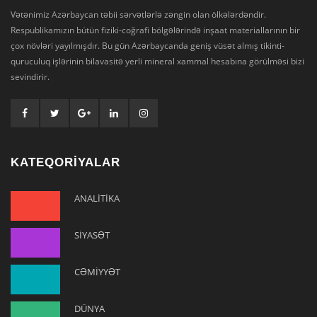
Vətənimiz Azərbaycan təbii sərvətlərlə zəngin olan ölkələrdəndir.
Respublikamızın bütün fiziki-coğrafi bölgələrində inşaat materiallarının bir
çox növləri yayılmışdır. Bu gün Azərbaycanda geniş vüsət almış tikinti-
quruculuq işlərinin bilavasitə yerli mineral xammal hesabına görülməsi bizi
sevindirir.
KATEQORİYALAR
ANALİTİKA
SİYASƏT
CƏMİYYƏT
DÜNYA