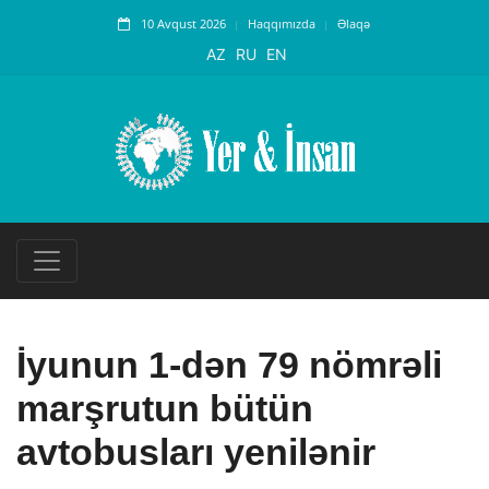
10 Avqust 2026
Haqqımızda
Əlaqə
AZ
RU
EN
İyunun 1-dən 79 nömrəli
marşrutun bütün
avtobusları yenilənir