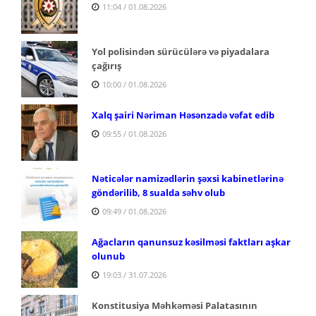
11:04 / 01.08.2026
Yol polisindən sürücülərə və piyadalara
çağırış
10:00 / 01.08.2026
Xalq şairi Nəriman Həsənzadə vəfat edib
09:55 / 01.08.2026
Nəticələr namizədlərin şəxsi kabinetlərinə
göndərilib, 8 sualda səhv olub
09:49 / 01.08.2026
Ağacların qanunsuz kəsilməsi faktları aşkar
olunub
19:03 / 31.07.2026
Konstitusiya Məhkəməsi Palatasının