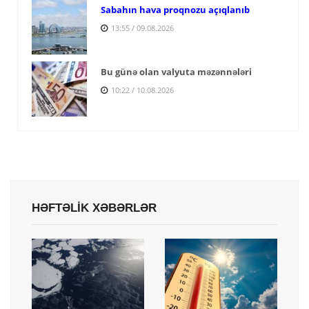
Sabahın hava proqnozu açıqlanıb
13:55 / 09.08.2026
Bu günə olan valyuta məzənnələri
10:22 / 10.08.2026
HƏFTƏLİK XƏBƏRLƏR