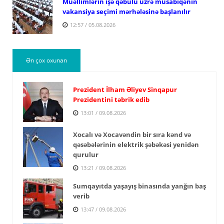
Müəllimlərin işə qəbulu üzrə müsabiqənin
vakansiya seçimi mərhələsinə başlanılır
12:57 / 05.08.2026
Ən çox oxunan
Prezident İlham Əliyev Sinqapur
Prezidentini təbrik edib
13:01 / 09.08.2026
Xocalı və Xocavəndin bir sıra kənd və
qəsəbələrinin elektrik şəbəkəsi yenidən
qurulur
13:21 / 09.08.2026
Sumqayıtda yaşayış binasında yanğın baş
verib
13:47 / 09.08.2026