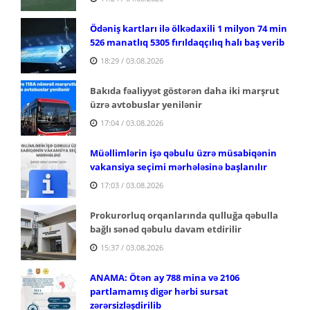
Ödəniş kartları ilə ölkədaxili 1 milyon 74 min
526 manatlıq 5305 fırıldaqçılıq halı baş verib
18:29 / 03.08.2026
Bakıda fəaliyyət göstərən daha iki marşrut
üzrə avtobuslar yenilənir
17:04 / 03.08.2026
Müəllimlərin işə qəbulu üzrə müsabiqənin
vakansiya seçimi mərhələsinə başlanılır
17:03 / 03.08.2026
Prokurorluq orqanlarında qulluğa qəbulla
bağlı sənəd qəbulu davam etdirilir
15:37 / 03.08.2026
ANAMA: Ötən ay 788 mina və 2106
partlamamış digər hərbi sursat
zərərsizləşdirilib