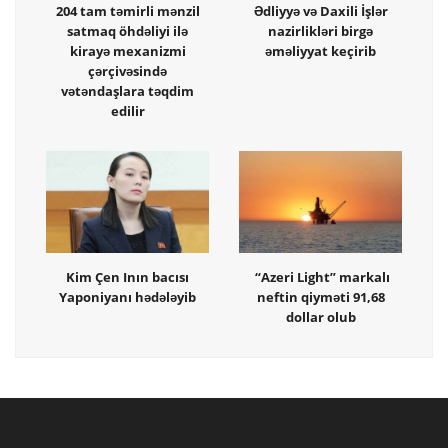
204 tam təmirli mənzil
Ədliyyə və Daxili İşlər
satmaq öhdəliyi ilə
nazirlikləri birgə
kirayə mexanizmi
əməliyyat keçirib
çərçivəsində
vətəndaşlara təqdim
edilir
Kim Çen Inın bacısı
“Azeri Light” markalı
Yaponiyanı hədələyib
neftin qiyməti 91,68
dollar olub