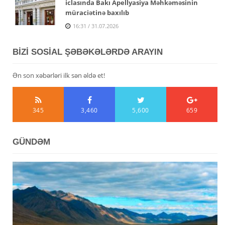
iclasında Bakı Apellyasiya Məhkəməsinin
müraciətinə baxılıb
16:31 / 31.07.2026
BİZİ SOSİAL ŞƏBƏKƏLƏRDƏ ARAYIN
Ən son xəbərləri ilk sən əldə et!
345
3,460
5,600
659
GÜNDƏM