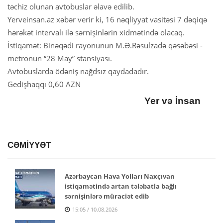
təchiz olunan avtobuslar əlavə edilib.
Yerveinsan.az xəbər verir ki, 16 nəqliyyat vasitəsi 7 dəqiqə
hərəkət intervalı ilə sərnişinlərin xidmətində olacaq.
İstiqamət: Binəqədi rayonunun M.Ə.Rəsulzadə qəsəbəsi -
metronun “28 May” stansiyası.
Avtobuslarda ödəniş nağdsız qaydadadır.
Gedişhaqqı 0,60 AZN
Yer və İnsan
CƏMİYYƏT
Azərbaycan Hava Yolları Naxçıvan
istiqamətində artan tələbatla bağlı
sərnişinlərə müraciət edib
15:05 / 10.08.2026