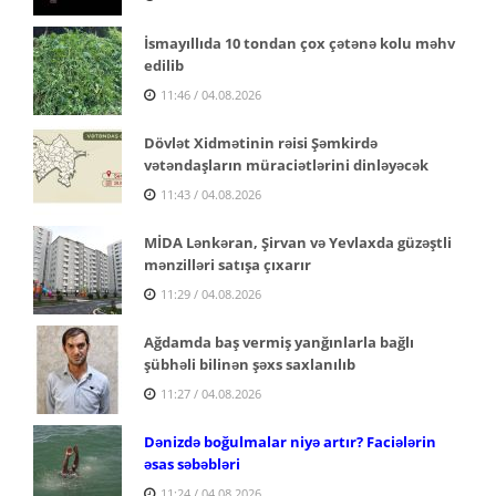
İsmayıllıda 10 tondan çox çətənə kolu məhv
edilib
11:46 / 04.08.2026
Dövlət Xidmətinin rəisi Şəmkirdə
vətəndaşların müraciətlərini dinləyəcək
11:43 / 04.08.2026
MİDA Lənkəran, Şirvan və Yevlaxda güzəştli
mənzilləri satışa çıxarır
11:29 / 04.08.2026
Ağdamda baş vermiş yanğınlarla bağlı
şübhəli bilinən şəxs saxlanılıb
11:27 / 04.08.2026
Dənizdə boğulmalar niyə artır? Faciələrin
əsas səbəbləri
11:24 / 04.08.2026