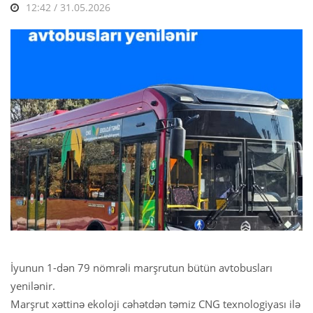
12:42 / 31.05.2026
İyunun 1-dən 79 nömrəli marşrutun bütün avtobusları
yenilənir.
Marşrut xəttinə ekoloji cəhətdən təmiz CNG texnologiyası ilə