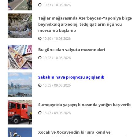
10:33 / 10.08.2026
Tağlar mağarasında Azərbaycan-Yaponiya birgə
beynəlxalq arxeoloji tədqiqatların üçüncü
mövsümü başlanıb
10:30 / 10.08.2026
Bu günə olan valyuta məzənnələri
10:22 / 10.08.2026
Sabahın hava proqnozu açıqlanıb
13:55 / 09.08.2026
Sumqayıtda yaşayış binasında yanğın baş verib
13:47 / 09.08.2026
Xocalı və Xocavəndin bir sıra kənd və