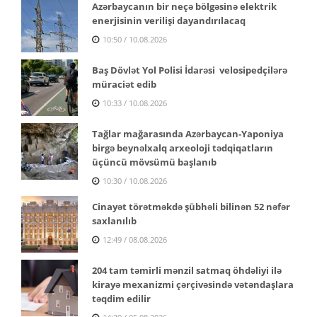
Azərbaycanın bir neçə bölgəsinə elektrik
enerjisinin verilişi dayandırılacaq
10:50 / 10.08.2026
Baş Dövlət Yol Polisi İdarəsi velosipedçilərə
müraciət edib
10:33 / 10.08.2026
Tağlar mağarasında Azərbaycan-Yaponiya
birgə beynəlxalq arxeoloji tədqiqatların
üçüncü mövsümü başlanıb
10:30 / 10.08.2026
Cinayət törətməkdə şübhəli bilinən 52 nəfər
saxlanılıb
12:49 / 08.08.2026
204 tam təmirli mənzil satmaq öhdəliyi ilə
kirayə mexanizmi çərçivəsində vətəndaşlara
təqdim edilir