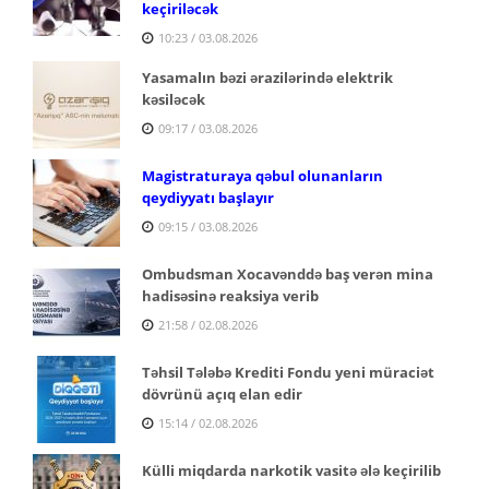
keçiriləcək
10:23 / 03.08.2026
Yasamalın bəzi ərazilərində elektrik
kəsiləcək
09:17 / 03.08.2026
Magistraturaya qəbul olunanların
qeydiyyatı başlayır
09:15 / 03.08.2026
Ombudsman Xocavənddə baş verən mina
hadisəsinə reaksiya verib
21:58 / 02.08.2026
Təhsil Tələbə Krediti Fondu yeni müraciət
dövrünü açıq elan edir
15:14 / 02.08.2026
Külli miqdarda narkotik vasitə ələ keçirilib