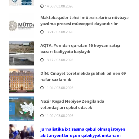
14:50 / 03.08.2026
Məktəbəqədər təhsil müəssisələrinə növbəyə
yazılma prosesi müvəqqəti dayandırılır
13:21 / 03.08.2026
AQTA: Yenidən qurulan 16 heyvan satışı
bazarı fəaliyyətə başlayıb
13:17 / 03.08.2026
DİN: Cinayət törətməkdə şübhəli bilinən 69
nəfər saxlanılıb
11:04 / 03.08.2026
Nazir Rəşad Nəbiyev Zəngilanda
vətəndaşları qəbul edəcək
11:02 / 03.08.2026
Jurnalistika ixtisasına qəbul olmaq istəyən
abituriyentlər üçün qabiliyyət imtahanı