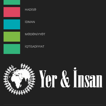
HADİSƏ
İDMAN
MƏDƏNİYYƏT
İQTİSADİYYAT