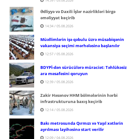
14:39 / 05.08.2026
Ədliyyə və Daxili İşlər nazirlikləri birgə
əməliyyat keçirib
14:34 / 05.08.2026
Müəllimlərin işə qəbulu üzrə müsabiqənin
vakansiya seçimi mərhələsinə başlanılır
12:57 / 05.08.2026
BDYPİ-dən sürücülərə müraciət: Təhlükəsiz
ara məsafəsini qoruyun
12:39 / 05.08.2026
Zakir Həsənov HHM bölmələrinin hərbi
infrastrukturuna baxış keçirib
12:14 / 05.08.2026
Bakı metrosunda Qırmızı və Yaşıl xətlərin
ayrılması layihəsinə start verilir
12:09 / 04.08.2026