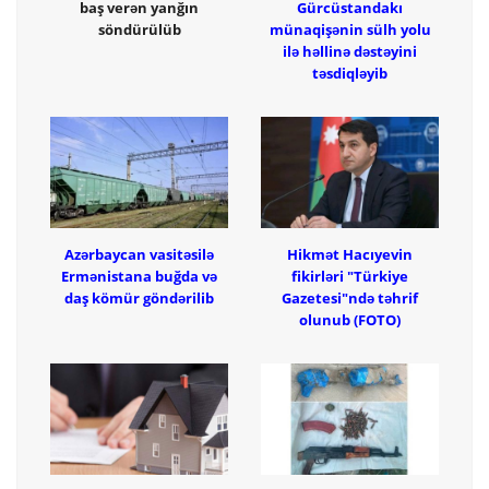
baş verən yanğın
Gürcüstandakı
söndürülüb
münaqişənin sülh yolu
ilə həllinə dəstəyini
təsdiqləyib
Azərbaycan vasitəsilə
Hikmət Hacıyevin
Ermənistana buğda və
fikirləri "Türkiye
daş kömür göndərilib
Gazetesi"ndə təhrif
olunub (FOTO)