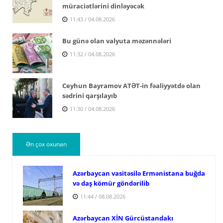
müraciətlərini dinləyəcək
11:43 / 04.08.2026
Bu günə olan valyuta məzənnələri
11:32 / 04.08.2026
Ceyhun Bayramov ATƏT-in fəaliyyətdə olan
sədrini qarşılayıb
11:30 / 04.08.2026
Ən çox oxunan
Azərbaycan vasitəsilə Ermənistana buğda
və daş kömür göndərilib
11:44 / 08.08.2026
Azərbaycan XİN Gürcüstandakı