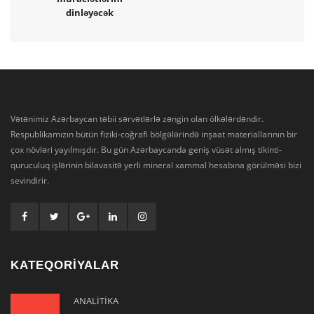
dinləyəcək
Vətənimiz Azərbaycan təbii sərvətlərlə zəngin olan ölkələrdəndir.
Respublikamızın bütün fiziki-coğrafi bölgələrində inşaat materiallarının bir
çox növləri yayılmışdır. Bu gün Azərbaycanda geniş vüsət almış tikinti-
quruculuq işlərinin bilavasitə yerli mineral xammal hesabına görülməsi bizi
sevindirir.
KATEQORİYALAR
ANALİTİKA