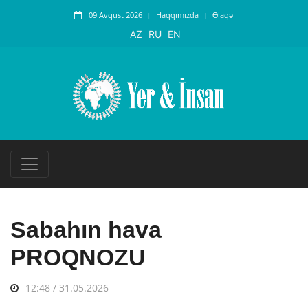
09 Avqust 2026
Haqqımızda
Əlaqə
AZ
RU
EN
Sabahın hava
PROQNOZU
12:48 / 31.05.2026