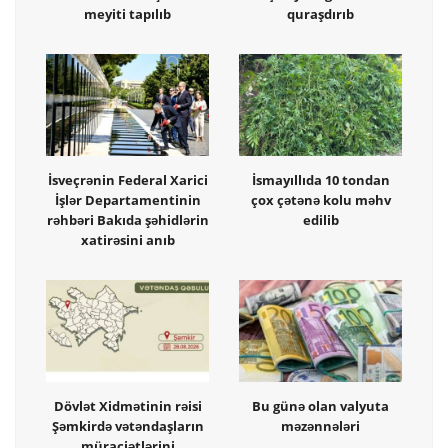
meyiti tapılıb
quraşdırıb
İsveçrənin Federal Xarici
İsmayıllıda 10 tondan
İşlər Departamentinin
çox çətənə kolu məhv
rəhbəri Bakıda şəhidlərin
edilib
xatirəsini anıb
Dövlət Xidmətinin rəisi
Bu günə olan valyuta
Şəmkirdə vətəndaşların
məzənnələri
müraciətlərini