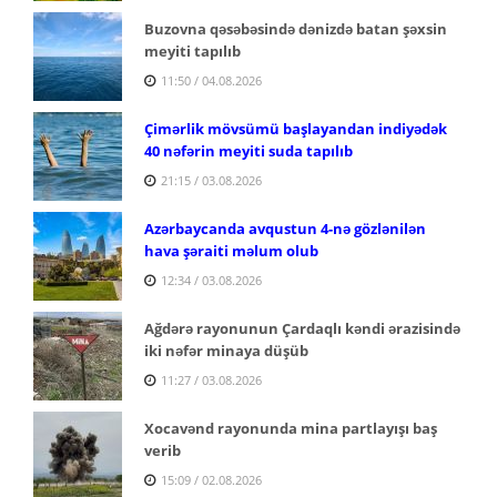
Buzovna qəsəbəsində dənizdə batan şəxsin
meyiti tapılıb
11:50 / 04.08.2026
Çimərlik mövsümü başlayandan indiyədək
40 nəfərin meyiti suda tapılıb
21:15 / 03.08.2026
Azərbaycanda avqustun 4-nə gözlənilən
hava şəraiti məlum olub
12:34 / 03.08.2026
Ağdərə rayonunun Çardaqlı kəndi ərazisində
iki nəfər minaya düşüb
11:27 / 03.08.2026
Xocavənd rayonunda mina partlayışı baş
verib
15:09 / 02.08.2026