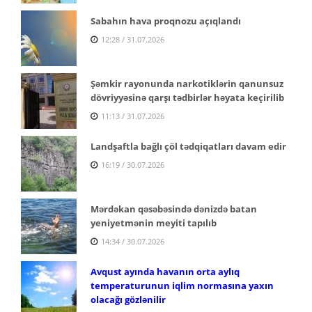
Sabahın hava proqnozu açıqlandı
12:28 / 31.07.2026
Şəmkir rayonunda narkotiklərin qanunsuz
dövriyyəsinə qarşı tədbirlər həyata keçirilib
11:13 / 31.07.2026
Landşaftla bağlı çöl tədqiqatları davam edir
16:19 / 30.07.2026
Mərdəkan qəsəbəsində dənizdə batan
yeniyetmənin meyiti tapılıb
14:34 / 30.07.2026
Avqust ayında havanın orta aylıq
temperaturunun iqlim normasına yaxın
olacağı gözlənilir