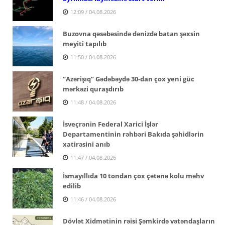
12:09 / 04.08.2026
Buzovna qəsəbəsində dənizdə batan şəxsin
meyiti tapılıb
11:50 / 04.08.2026
“Azərişıq” Gədəbəydə 30-dan çox yeni güc
mərkəzi quraşdırıb
11:48 / 04.08.2026
İsveçrənin Federal Xarici İşlər
Departamentinin rəhbəri Bakıda şəhidlərin
xatirəsini anıb
11:47 / 04.08.2026
İsmayıllıda 10 tondan çox çətənə kolu məhv
edilib
11:46 / 04.08.2026
Dövlət Xidmətinin rəisi Şəmkirdə vətəndaşların