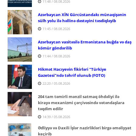
11:48 / 08.08.2026
Azərbaycan XİN Gürcüstandakı münaqişənin
sülh yolu ilə həllinə dəstəyini təsdiqləyib
11:45 / 08.08.2026
Azərbaycan vasitəsilə Ermənistana buğda və daş
kömür göndərilib
11:44 / 08.08.2026
Hikmət Hacıyevin fikirləri "Türkiye
Gazetesi"ndə təhrif olunub (FOTO)
22:20 / 05.08.2026
204 tam təmirli mənzil satmaq öhdəliyi ilə
kirayə mexanizmi çərçivəsində vətəndaşlara
təqdim edilir
14:39 / 05.08.2026
Ədliyyə və Daxili İşlər nazirlikləri birgə əməliyyat
keçirib