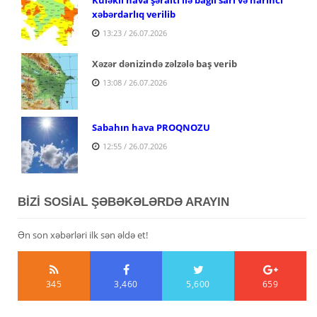
xəbərdarlıq verilib
13:23 / 26.07.2026
Xəzər dənizində zəlzələ baş verib
13:08 / 26.07.2026
Sabahın hava PROQNOZU
12:55 / 26.07.2026
BİZİ SOSİAL ŞƏBƏKƏLƏRDƏ ARAYIN
Ən son xəbərləri ilk sən əldə et!
345
3,460
5,600
659