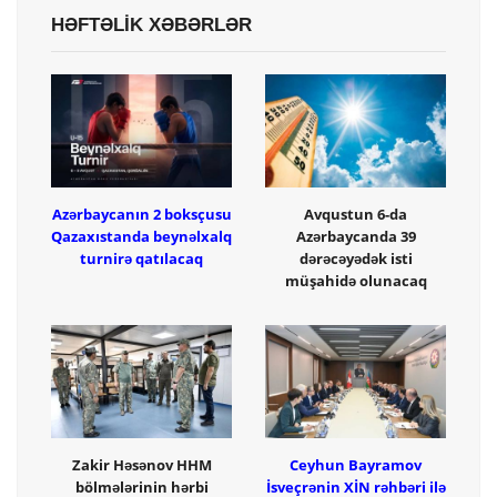
HƏFTƏLİK XƏBƏRLƏR
Azərbaycanın 2 boksçusu
Avqustun 6-da
Qazaxıstanda beynəlxalq
Azərbaycanda 39
turnirə qatılacaq
dərəcəyədək isti
müşahidə olunacaq
Zakir Həsənov HHM
Ceyhun Bayramov
bölmələrinin hərbi
İsveçrənin XİN rəhbəri ilə