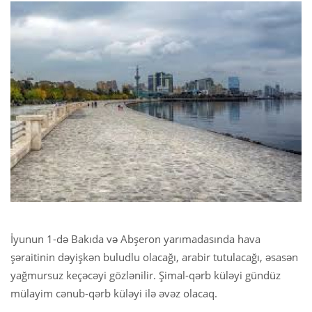
İyunun 1-də Bakıda və Abşeron yarımadasında hava
şəraitinin dəyişkən buludlu olacağı, arabir tutulacağı, əsasən
yağmursuz keçəcəyi gözlənilir. Şimal-qərb küləyi gündüz
mülayim cənub-qərb küləyi ilə əvəz olacaq.