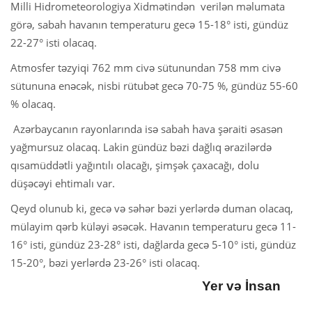
Milli Hidrometeorologiya Xidmətindən verilən məlumata
görə, sabah havanın temperaturu gecə 15-18° isti, gündüz
22-27° isti olacaq.
Atmosfer təzyiqi 762 mm civə sütunundan 758 mm civə
sütununa enəcək, nisbi rütubət gecə 70-75 %, gündüz 55-60
% olacaq.
Azərbaycanın rayonlarında isə sabah hava şəraiti əsasən
yağmursuz olacaq. Lakin gündüz bəzi dağlıq ərazilərdə
qısamüddətli yağıntılı olacağı, şimşək çaxacağı, dolu
düşəcəyi ehtimalı var.
Qeyd olunub ki, gecə və səhər bəzi yerlərdə duman olacaq,
mülayim qərb küləyi əsəcək. Havanın temperaturu gecə 11-
16° isti, gündüz 23-28° isti, dağlarda gecə 5-10° isti, gündüz
15-20°, bəzi yerlərdə 23-26° isti olacaq.
Yer və İnsan