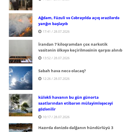
Ağdam, Füzuli və Cəbrayılda açıq ərazilərdə
yanğın başlayıb
17:41 / 28.07.2026
İrandan 7 kiloqramdan çox narkotik
vasitənin ölkəyə keçirilməsinin qarşısı alınıb
13:52 / 28.07.2026
Sabah hava necə olacaq?
12:26 / 28.07.2026
küləkli havanın bu gün günorta
saatlarından etibarən mülayimləşəcəyi
gözlənilir
10:17 / 28.07.2026
Hazırda dənizdə dalğanın hündürlüyü 3