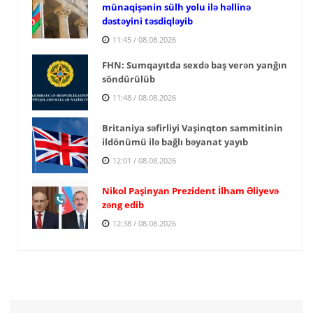
münaqişənin sülh yolu ilə həllinə
dəstəyini təsdiqləyib
11:45 / 08.08.2026
FHN: Sumqayıtda sexdə baş verən yanğın
söndürülüb
11:48 / 08.08.2026
Britaniya səfirliyi Vaşinqton sammitinin
ildönümü ilə bağlı bəyanat yayıb
12:01 / 08.08.2026
Nikol Paşinyan Prezident İlham Əliyevə
zəng edib
12:38 / 08.08.2026