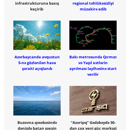
infrastrukturuna baxış
regional təhlükəsizliyi
keçirib
müzakirə edib
Azərbaycanda avqustun
Bakı metrosunda Qırmızı
5-nə gözlənilən hava
və Yaşıl xətlərin
şəraiti açıqlanıb
ayrılması layihəsinə start
verilir
Buzovna qəsəbəsində
“Azərişıq” Gədəbəydə 30-
dənizdə batan şəxsin
dan çox yeni güc mərkəzi