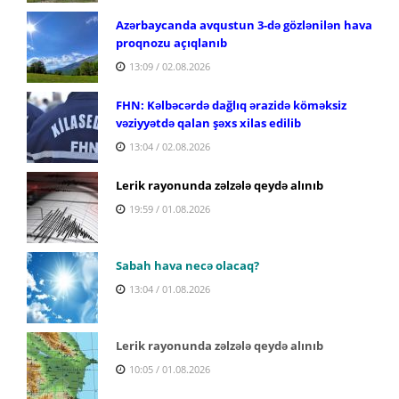
Azərbaycanda avqustun 3-də gözlənilən hava
proqnozu açıqlanıb
13:09 / 02.08.2026
FHN: Kəlbəcərdə dağlıq ərazidə köməksiz
vəziyyətdə qalan şəxs xilas edilib
13:04 / 02.08.2026
Lerik rayonunda zəlzələ qeydə alınıb
19:59 / 01.08.2026
Sabah hava necə olacaq?
13:04 / 01.08.2026
Lerik rayonunda zəlzələ qeydə alınıb
10:05 / 01.08.2026