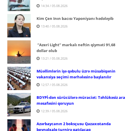
14:34 / 05.08.2026
Kim Çen Inın bacısı Yaponiyanı hədələyib
13:40 / 05.08.2026
“Azeri Light” markalı neftin qiyməti 91,68
dollar olub
13:21 / 05.08.2026
Müəllimlərin işə qəbulu üzrə müsabiqənin
vakansiya seçimi mərhələsinə başlanılır
12:57 / 05.08.2026
BDYPİ-dən sürücülərə müraciət: Təhlükəsiz ara
məsafəsini qoruyun
12:39 / 05.08.2026
Azərbaycanın 2 boksçusu Qazaxıstanda
beynəlxalq turnirə qatılacaq