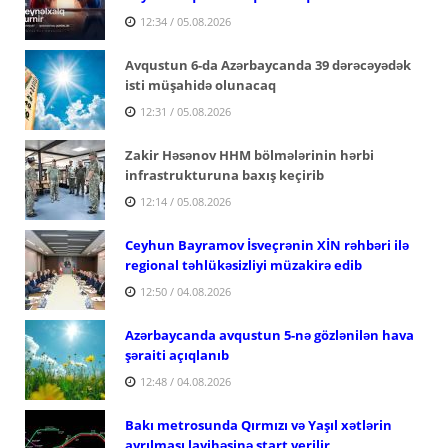
12:34 / 05.08.2026
Avqustun 6-da Azərbaycanda 39 dərəcəyədək
isti müşahidə olunacaq
12:31 / 05.08.2026
Zakir Həsənov HHM bölmələrinin hərbi
infrastrukturuna baxış keçirib
12:14 / 05.08.2026
Ceyhun Bayramov İsveçrənin XİN rəhbəri ilə
regional təhlükəsizliyi müzakirə edib
12:50 / 04.08.2026
Azərbaycanda avqustun 5-nə gözlənilən hava
şəraiti açıqlanıb
12:48 / 04.08.2026
Bakı metrosunda Qırmızı və Yaşıl xətlərin
ayrılması layihəsinə start verilir