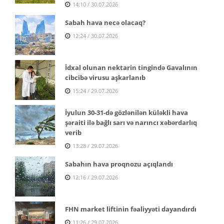
14:10 / 30.07.2026
Sabah hava necə olacaq?
12:24 / 30.07.2026
İdxal olunan nektarin tingində Gavalının
cibcibə virusu aşkarlanıb
15:24 / 29.07.2026
İyulun 30-31-də gözlənilən küləkli hava
şəraiti ilə bağlı sarı və narıncı xəbərdarlıq
verib
13:28 / 29.07.2026
Sabahın hava proqnozu açıqlandı
12:16 / 29.07.2026
FHN market liftinin fəaliyyəti dayandırdı
11:26 / 29.07.2026