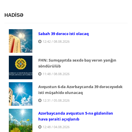
HADİSƏ
Sabah 39 dərəcə isti olacaq
12:42 / 08.08.2026
FHN: Sumqayıtda sexdə baş verən yanğın
söndürülüb
11:48 / 08.08.2026
Avqustun 6-da Azərbaycanda 39 dərəcəyədək
isti müşahidə olunacaq
12:31 / 05.08.2026
Azərbaycanda avqustun 5-nə gözlənilən
hava şəraiti açıqlanıb
12:48 / 04.08.2026