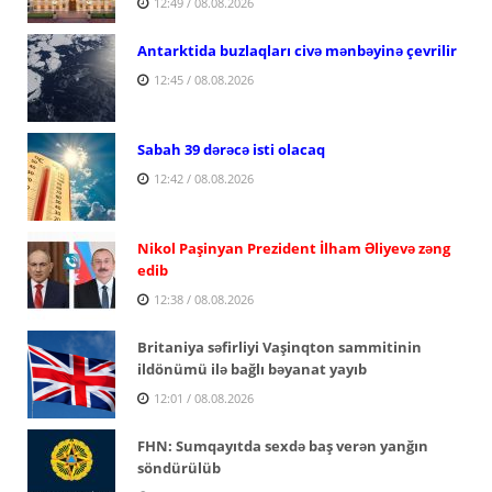
12:49 / 08.08.2026
Antarktida buzlaqları civə mənbəyinə çevrilir
12:45 / 08.08.2026
Sabah 39 dərəcə isti olacaq
12:42 / 08.08.2026
Nikol Paşinyan Prezident İlham Əliyevə zəng
edib
12:38 / 08.08.2026
Britaniya səfirliyi Vaşinqton sammitinin
ildönümü ilə bağlı bəyanat yayıb
12:01 / 08.08.2026
FHN: Sumqayıtda sexdə baş verən yanğın
söndürülüb