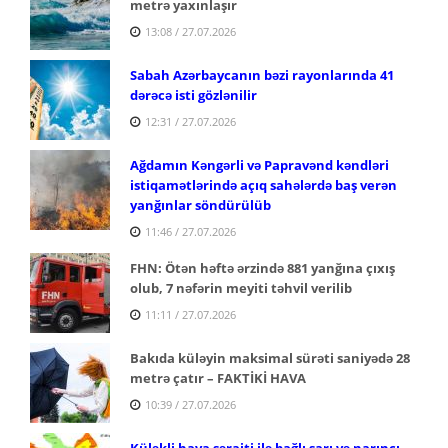
metrə yaxınlaşır
13:08 / 27.07.2026
Sabah Azərbaycanın bəzi rayonlarında 41
dərəcə isti gözlənilir
12:31 / 27.07.2026
Ağdamın Kəngərli və Papravənd kəndləri
istiqamətlərində açıq sahələrdə baş verən
yanğınlar söndürülüb
11:46 / 27.07.2026
FHN: Ötən həftə ərzində 881 yanğına çıxış
olub, 7 nəfərin meyiti təhvil verilib
11:11 / 27.07.2026
Bakıda küləyin maksimal sürəti saniyədə 28
metrə çatır – FAKTİKİ HAVA
10:39 / 27.07.2026
Küləkli hava şəraiti ilə bağlı sarı və narıncı