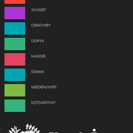
SİYASƏT
CƏMİYYƏT
DÜNYA
HADİSƏ
İDMAN
MƏDƏNİYYƏT
İQTİSADİYYAT