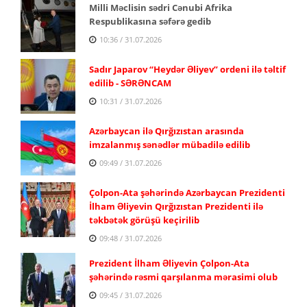
Milli Məclisin sədri Cənubi Afrika
Respublikasına səfərə gedib
10:36 / 31.07.2026
Sadır Japarov “Heydər Əliyev” ordeni ilə təltif
edilib - SƏRƏNCAM
10:31 / 31.07.2026
Azərbaycan ilə Qırğızıstan arasında
imzalanmış sənədlər mübadilə edilib
09:49 / 31.07.2026
Çolpon-Ata şəhərində Azərbaycan Prezidenti
İlham Əliyevin Qırğızıstan Prezidenti ilə
təkbətək görüşü keçirilib
09:48 / 31.07.2026
Prezident İlham Əliyevin Çolpon-Ata
şəhərində rəsmi qarşılanma mərasimi olub
09:45 / 31.07.2026