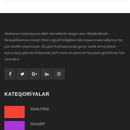
Vətənimiz Azərbaycan təbii sərvətlərlə zəngin olan ölkələrdəndir.
Respublikamızın bütün fiziki-coğrafi bölgələrində inşaat materiallarının bir
çox növləri yayılmışdır. Bu gün Azərbaycanda geniş vüsət almış tikinti-
quruculuq işlərinin bilavasitə yerli mineral xammal hesabına görülməsi bizi
sevindirir.
KATEQORİYALAR
ANALİTİKA
SİYASƏT