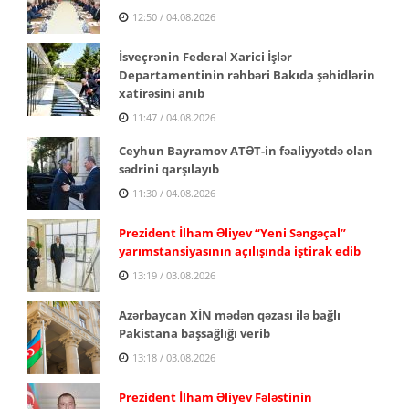
12:50 / 04.08.2026
İsveçrənin Federal Xarici İşlər
Departamentinin rəhbəri Bakıda şəhidlərin
xatirəsini anıb
11:47 / 04.08.2026
Ceyhun Bayramov ATƏT-in fəaliyyətdə olan
sədrini qarşılayıb
11:30 / 04.08.2026
Prezident İlham Əliyev “Yeni Səngəçal”
yarımstansiyasının açılışında iştirak edib
13:19 / 03.08.2026
Azərbaycan XİN mədən qəzası ilə bağlı
Pakistana başsağlığı verib
13:18 / 03.08.2026
Prezident İlham Əliyev Fələstinin