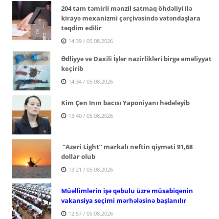
204 tam təmirli mənzil satmaq öhdəliyi ilə
kirayə mexanizmi çərçivəsində vətəndaşlara
təqdim edilir
14:39 / 05.08.2026
Ədliyyə və Daxili İşlər nazirlikləri birgə əməliyyat
keçirib
14:34 / 05.08.2026
Kim Çen Inın bacısı Yaponiyanı hədələyib
13:40 / 05.08.2026
“Azeri Light” markalı neftin qiyməti 91,68
dollar olub
13:21 / 05.08.2026
Müəllimlərin işə qəbulu üzrə müsabiqənin
vakansiya seçimi mərhələsinə başlanılır
12:57 / 05.08.2026