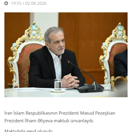
19:55 / 02.06.2026
İran İslam Respublikasının Prezidenti Məsud Pezeşkian
Prezident İlham Əliyevə məktub ünvanlayıb.
Məktubda qeyd olunub: