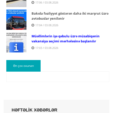
17:06 / 03.08.2026
Bakıda fəaliyyət göstərən daha iki marşrut üzrə
avtobuslar yenilənir
17:04 / 03.08.2026
Müəllimlərin işə qəbulu üzrə müsabiqənin
vakansiya seçimi mərhələsinə başlanılır
17:03 / 03.08.2026
Ən çox oxunan
HƏFTƏLİK XƏBƏRLƏR