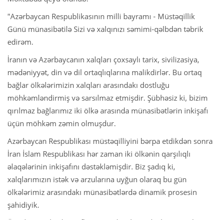
"Azərbaycan Respublikasının milli bayramı - Müstəqillik
Günü münasibətilə Sizi və xalqınızı səmimi-qəlbdən təbrik
edirəm.
İranın və Azərbaycanın xalqları çoxsaylı tarix, sivilizasiya,
mədəniyyət, din və dil ortaqlıqlarına malikdirlər. Bu ortaq
bağlar ölkələrimizin xalqları arasındakı dostluğu
möhkəmləndirmiş və sarsılmaz etmişdir. Şübhəsiz ki, bizim
qırılmaz bağlarımız iki ölkə arasında münasibətlərin inkişafı
üçün möhkəm zəmin olmuşdur.
Azərbaycan Respublikası müstəqilliyini bərpa etdikdən sonra
İran İslam Respublikası hər zaman iki ölkənin qarşılıqlı
əlaqələrinin inkişafını dəstəkləmişdir. Biz şadıq ki,
xalqlarımızın istək və arzularına uyğun olaraq bu gün
ölkələrimiz arasındakı münasibətlərdə dinamik prosesin
şahidiyik.