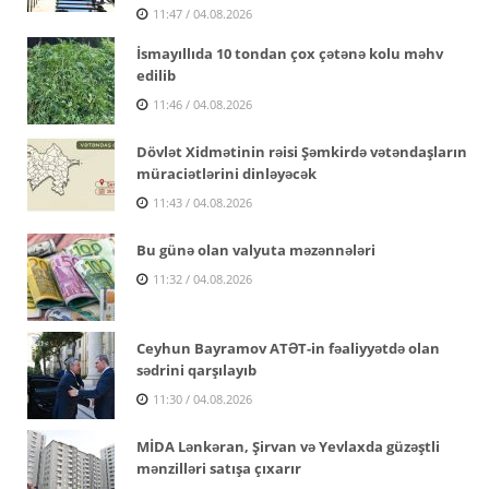
11:47 / 04.08.2026
İsmayıllıda 10 tondan çox çətənə kolu məhv
edilib
11:46 / 04.08.2026
Dövlət Xidmətinin rəisi Şəmkirdə vətəndaşların
müraciətlərini dinləyəcək
11:43 / 04.08.2026
Bu günə olan valyuta məzənnələri
11:32 / 04.08.2026
Ceyhun Bayramov ATƏT-in fəaliyyətdə olan
sədrini qarşılayıb
11:30 / 04.08.2026
MİDA Lənkəran, Şirvan və Yevlaxda güzəştli
mənzilləri satışa çıxarır