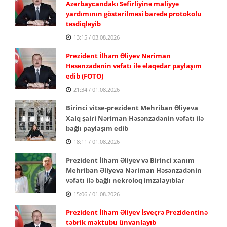
Azərbaycandakı Səfirliyinə maliyyə
yardımının göstərilməsi barədə protokolu
təsdiqləyib
13:15 / 03.08.2026
Prezident İlham Əliyev Nəriman
Həsənzadənin vəfatı ilə əlaqədar paylaşım
edib (FOTO)
21:34 / 01.08.2026
Birinci vitse-prezident Mehriban Əliyeva
Xalq şairi Nəriman Həsənzadənin vəfatı ilə
bağlı paylaşım edib
18:11 / 01.08.2026
Prezident İlham Əliyev və Birinci xanım
Mehriban Əliyeva Nəriman Həsənzadənin
vəfatı ilə bağlı nekroloq imzalayıblar
15:06 / 01.08.2026
Prezident İlham Əliyev İsveçrə Prezidentinə
təbrik məktubu ünvanlayıb