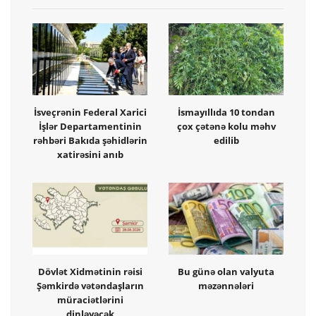
İsveçrənin Federal Xarici
İsmayıllıda 10 tondan
İşlər Departamentinin
çox çətənə kolu məhv
rəhbəri Bakıda şəhidlərin
edilib
xatirəsini anıb
Dövlət Xidmətinin rəisi
Bu günə olan valyuta
Şəmkirdə vətəndaşların
məzənnələri
müraciətlərini
dinləyəcək