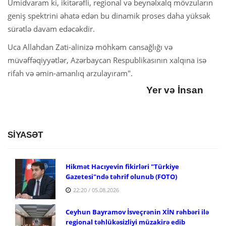
Ümidvaram ki, ikitərəfli, regional və beynəlxalq mövzuların
geniş spektrini əhatə edən bu dinamik proses daha yüksək
sürətlə davam edəcəkdir.
Uca Allahdan Zati-alinizə möhkəm cansağlığı və
müvəffəqiyyətlər, Azərbaycan Respublikasının xalqına isə
rifah və əmin-amanlıq arzulayıram".
Yer və İnsan
SİYASƏT
Hikmət Hacıyevin fikirləri "Türkiye
Gazetesi"ndə təhrif olunub (FOTO)
22:20 / 05.08.2026
Ceyhun Bayramov İsveçrənin XİN rəhbəri ilə
regional təhlükəsizliyi müzakirə edib