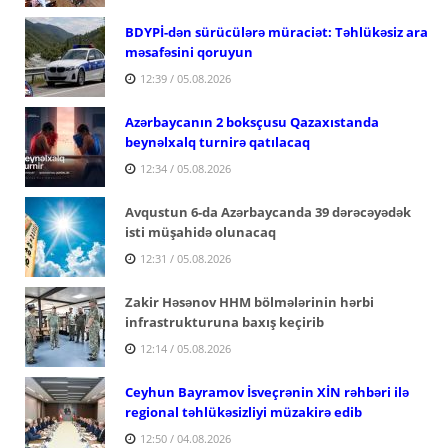
BDYPİ-dən sürücülərə müraciət: Təhlükəsiz ara
məsafəsini qoruyun
12:39 / 05.08.2026
Azərbaycanın 2 boksçusu Qazaxıstanda
beynəlxalq turnirə qatılacaq
12:34 / 05.08.2026
Avqustun 6-da Azərbaycanda 39 dərəcəyədək
isti müşahidə olunacaq
12:31 / 05.08.2026
Zakir Həsənov HHM bölmələrinin hərbi
infrastrukturuna baxış keçirib
12:14 / 05.08.2026
Ceyhun Bayramov İsveçrənin XİN rəhbəri ilə
regional təhlükəsizliyi müzakirə edib
12:50 / 04.08.2026