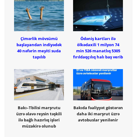
Çimərlik mövsümü
Ödəniş kartları ilə
başlayandan indiyədək
ölkədaxili 1 milyon 74
40 nəfərin meyiti suda
min 526 manatlıq 5305
tapılıb
fırıldaqçılıq halı baş verib
Bakı–Tbilisi marşrutu
Bakıda fəaliyyət göstərən
üzrə əlavə reysin təşkili
daha iki marşrut üzrə
ilə bağlı hazırlıq işləri
avtobuslar yenilənir
müzakirə olunub