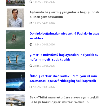
11:29 / 04.08.2026
Ağdamda baş vermiş yanğınlarla bağlı şübhəli
bilinən şəxs saxlanılıb
11:27 / 04.08.2026
Dənizdə boğulmalar niyə artır? Faciələrin əsas
səbəbləri
11:24 / 04.08.2026
Çimərlik mövsümü başlayandan indiyədək 40
nəfərin meyiti suda tapılıb
21:15 / 03.08.2026
Ödəniş kartları ilə ölkədaxili 1 milyon 74 min
526 manatlıq 5305 fırıldaqçılıq halı baş verib
18:29 / 03.08.2026
Bakı–Tbilisi marşrutu üzrə əlavə reysin təşkili
ilə bağlı hazırlıq işləri müzakirə olunub