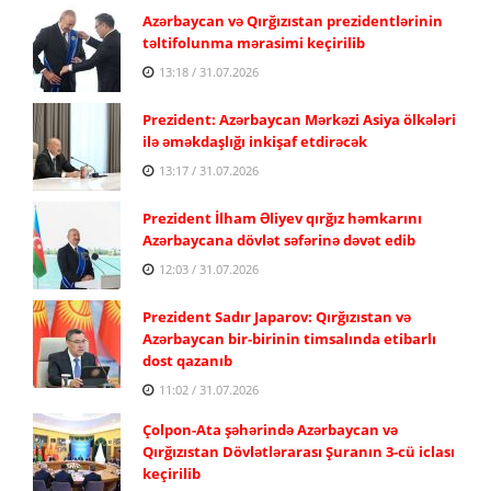
Azərbaycan və Qırğızıstan prezidentlərinin
təltifolunma mərasimi keçirilib
13:18 / 31.07.2026
Prezident: Azərbaycan Mərkəzi Asiya ölkələri
ilə əməkdaşlığı inkişaf etdirəcək
13:17 / 31.07.2026
Prezident İlham Əliyev qırğız həmkarını
Azərbaycana dövlət səfərinə dəvət edib
12:03 / 31.07.2026
Prezident Sadır Japarov: Qırğızıstan və
Azərbaycan bir-birinin timsalında etibarlı
dost qazanıb
11:02 / 31.07.2026
Çolpon-Ata şəhərində Azərbaycan və
Qırğızıstan Dövlətlərarası Şuranın 3-cü iclası
keçirilib