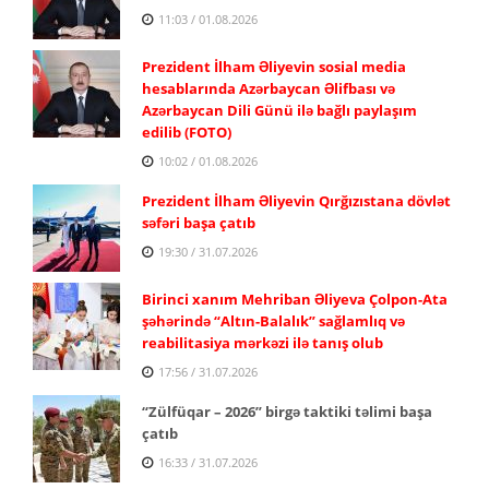
11:03 / 01.08.2026
Prezident İlham Əliyevin sosial media
hesablarında Azərbaycan Əlifbası və
Azərbaycan Dili Günü ilə bağlı paylaşım
edilib (FOTO)
10:02 / 01.08.2026
Prezident İlham Əliyevin Qırğızıstana dövlət
səfəri başa çatıb
19:30 / 31.07.2026
Birinci xanım Mehriban Əliyeva Çolpon-Ata
şəhərində “Altın-Balalık” sağlamlıq və
reabilitasiya mərkəzi ilə tanış olub
17:56 / 31.07.2026
“Zülfüqar – 2026” birgə taktiki təlimi başa
çatıb
16:33 / 31.07.2026