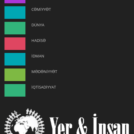
CƏMİYYƏT
DÜNYA
HADİSƏ
İDMAN
MƏDƏNİYYƏT
İQTİSADİYYAT