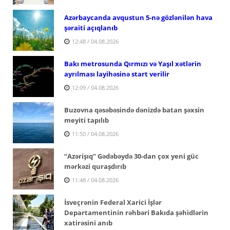
Azərbaycanda avqustun 5-nə gözlənilən hava
şəraiti açıqlanıb
12:48 / 04.08.2026
Bakı metrosunda Qırmızı və Yaşıl xətlərin
ayrılması layihəsinə start verilir
12:09 / 04.08.2026
Buzovna qəsəbəsində dənizdə batan şəxsin
meyiti tapılıb
11:50 / 04.08.2026
“Azərişıq” Gədəbəydə 30-dan çox yeni güc
mərkəzi quraşdırıb
11:48 / 04.08.2026
İsveçrənin Federal Xarici İşlər
Departamentinin rəhbəri Bakıda şəhidlərin
xatirəsini anıb