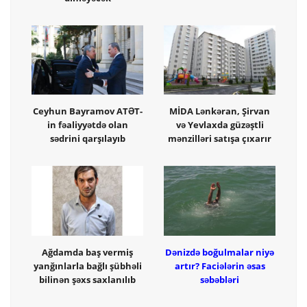
Ceyhun Bayramov ATƏT-
MİDA Lənkəran, Şirvan
in fəaliyyətdə olan
və Yevlaxda güzəştli
sədrini qarşılayıb
mənzilləri satışa çıxarır
Ağdamda baş vermiş
Dənizdə boğulmalar niyə
yanğınlarla bağlı şübhəli
artır? Faciələrin əsas
bilinən şəxs saxlanılıb
səbəbləri