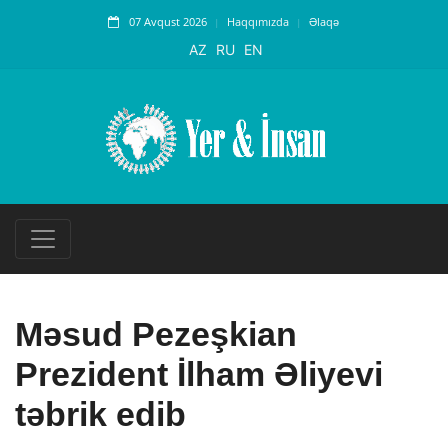
07 Avqust 2026
Haqqımızda
Əlaqə
AZ
RU
EN
Məsud Pezeşkian
Prezident İlham Əliyevi
təbrik edib