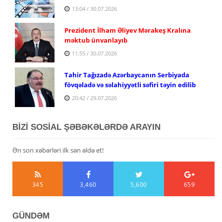
13:04 / 30.07.2026
Prezident İlham Əliyev Mərakeş Kralına
məktub ünvanlayıb
11:55 / 30.07.2026
Tahir Tağızadə Azərbaycanın Serbiyada
fövqəladə və səlahiyyətli səfiri təyin edilib
20:42 / 29.07.2026
BİZİ SOSİAL ŞƏBƏKƏLƏRDƏ ARAYIN
Ən son xəbərləri ilk sən əldə et!
345
3,460
5,600
659
GÜNDƏM