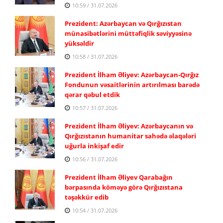
10:59 / 31.07.2026
Prezident: Azərbaycan və Qırğızıstan
münasibətlərini müttəfiqlik səviyyəsinə
yüksəldir
10:58 / 31.07.2026
Prezident İlham Əliyev: Azərbaycan-Qırğız
Fondunun vəsaitlərinin artırılması barədə
qərar qəbul etdik
10:57 / 31.07.2026
Prezident İlham Əliyev: Azərbaycanın və
Qırğızıstanın humanitar sahədə əlaqələri
uğurla inkişaf edir
10:56 / 31.07.2026
Prezident İlham Əliyev Qarabağın
bərpasında köməyə görə Qırğızıstana
təşəkkür edib
10:54 / 31.07.2026