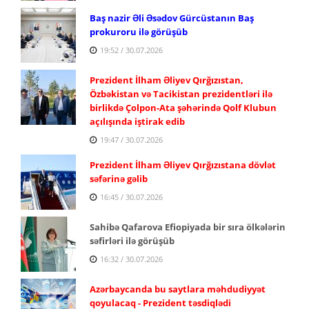
Baş nazir Əli Əsədov Gürcüstanın Baş
prokuroru ilə görüşüb
19:52 / 30.07.2026
Prezident İlham Əliyev Qırğızıstan,
Özbəkistan və Tacikistan prezidentləri ilə
birlikdə Çolpon-Ata şəhərində Qolf Klubun
açılışında iştirak edib
19:47 / 30.07.2026
Prezident İlham Əliyev Qırğızıstana dövlət
səfərinə gəlib
16:45 / 30.07.2026
Sahibə Qafarova Efiopiyada bir sıra ölkələrin
səfirləri ilə görüşüb
16:32 / 30.07.2026
Azərbaycanda bu saytlara məhdudiyyət
qoyulacaq - Prezident təsdiqlədi