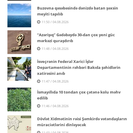
Buzovna qəsəbəsində dənizdə batan şəxsin
meyiti tapılıb
11:50 / 04.08.2026
“Azərişıq” Gədəbəydə 30-dan çox yeni güc
mərkəzi quraşdırıb
11:48 / 04.08.2026
İsveçrənin Federal Xarici İşlər
Departamentinin rəhbəri Bakıda şəhidlərin
xatirəsini anıb
11:47 / 04.08.2026
İsmayıllıda 10 tondan çox çətənə kolu məhv
edilib
11:46 / 04.08.2026
Dövlət Xidmətinin rəisi Şəmkirdə vətəndaşların
müraciətlərini dinləyəcək
11:43 / 04.08.2026