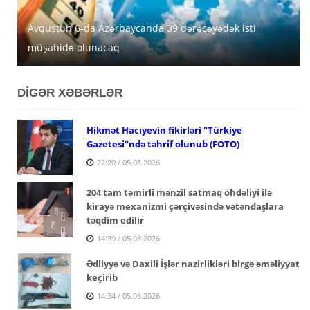
Avqustun 6-da Azərbaycanda 39 dərəcəyədək isti
Azərbaycanda avqustun 5-nə gözlənilən hava şəraiti
MİDA Lənkəran, Şirvan və Yevlaxda güzəştli mənzilləri
müşahidə olunacaq
açıqlanıb
satışa çıxarır
DİGƏR XƏBƏRLƏR
Hikmət Hacıyevin fikirləri "Türkiye
Gazetesi"ndə təhrif olunub (FOTO)
22:20 / 05.08.2026
204 tam təmirli mənzil satmaq öhdəliyi ilə
kirayə mexanizmi çərçivəsində vətəndaşlara
təqdim edilir
14:39 / 05.08.2026
Ədliyyə və Daxili İşlər nazirlikləri birgə əməliyyat
keçirib
14:34 / 05.08.2026