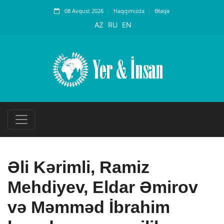
08 Avqust 2026
Haqqımızda
Əlaqə
AZ
RU
EN
Əli Kərimli, Ramiz
Mehdiyev, Eldar Əmirov
və Məmməd İbrahim