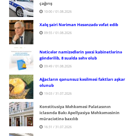
çağırış
10:00 / 01.08.2026
Xalq şairi Nəriman Həsənzadə vəfat edib
09:55 / 01.08.2026
Nəticələr namizədlərin şəxsi kabinetlərinə
göndərilib, 8 sualda səhv olub
09:49 / 01.08.2026
Ağacların qanunsuz kəsilməsi faktları aşkar
olunub
19:03 / 31.07.2026
Konstitusiya Məhkəməsi Palatasının
iclasında Bakı Apellyasiya Məhkəməsinin
müraciətinə baxılıb
16:31 / 31.07.2026