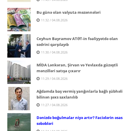
Bu günə olan valyuta məzənnələri
11:32 / 04.08.2026
Ceyhun Bayramov ATƏT-in fəaliyyətdə olan
sədrini qarşılayıb
11:30 / 04.08.2026
MİDA Lənkəran, Şirvan və Yevlaxda güzəştli
mənzilləri satışa çıxarır
11:29 / 04.08.2026
Ağdamda baş vermiş yanğınlarla bağlı şübhəli
bilinən şəxs saxlanılıb
11:27 / 04.08.2026
Dənizdə boğulmalar niyə artır? Faciələrin əsas
səbəbləri