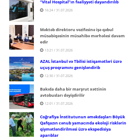
“Vital Hospital”ın fəaliyyəti dayandırılıb
16:24 / 31.07.2026
Məktəb direktoru vəzifəsinə işə qəbul
müsabiqəsinin müsahibə mərhələsi davam
edir
13:21 / 31.07.2026
AZAL İstanbul və Tbilisi istiqamətləri üzrə
uçuş proqramını genişləndirib
12:30 / 31.07.2026
Bakıda daha bir marşrut xəttinin
avtobusları dəyişdirilir
12:01 / 31.07.2026
Coğrafiya İnstitutunun əməkdaşları Böyük
Qafqazın cənub yamacında ekoloji risklərin
qiymətləndirilməsi üzrə ekspedisiya
aparıblar