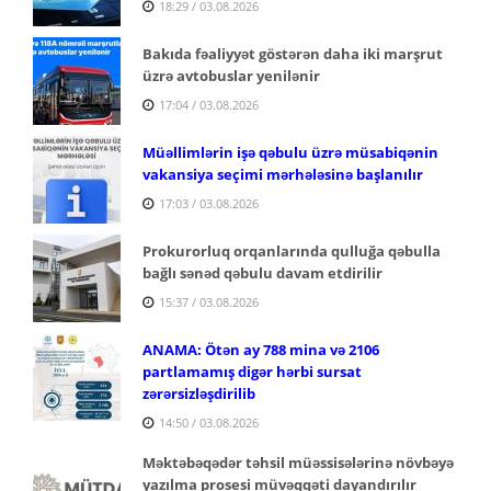
18:29 / 03.08.2026
Bakıda fəaliyyət göstərən daha iki marşrut
üzrə avtobuslar yenilənir
17:04 / 03.08.2026
Müəllimlərin işə qəbulu üzrə müsabiqənin
vakansiya seçimi mərhələsinə başlanılır
17:03 / 03.08.2026
Prokurorluq orqanlarında qulluğa qəbulla
bağlı sənəd qəbulu davam etdirilir
15:37 / 03.08.2026
ANAMA: Ötən ay 788 mina və 2106
partlamamış digər hərbi sursat
zərərsizləşdirilib
14:50 / 03.08.2026
Məktəbəqədər təhsil müəssisələrinə növbəyə
yazılma prosesi müvəqqəti dayandırılır