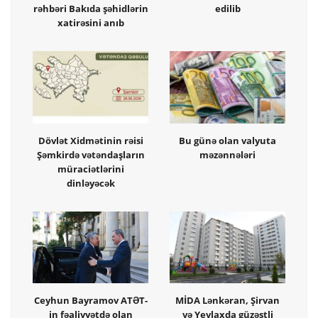
rəhbəri Bakıda şəhidlərin
edilib
xatirəsini anıb
Dövlət Xidmətinin rəisi
Bu günə olan valyuta
Şəmkirdə vətəndaşların
məzənnələri
müraciətlərini
dinləyəcək
Ceyhun Bayramov ATƏT-
MİDA Lənkəran, Şirvan
in fəaliyyətdə olan
və Yevlaxda güzəştli