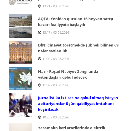
13:21 / 03.08.2026
AQTA: Yenidən qurulan 16 heyvan satışı
bazarı fəaliyyətə başlayıb
13:17 / 03.08.2026
DİN: Cinayət törətməkdə şübhəli bilinən 69
nəfər saxlanılıb
11:04 / 03.08.2026
Nazir Rəşad Nəbiyev Zəngilanda
vətəndaşları qəbul edəcək
11:02 / 03.08.2026
Jurnalistika ixtisasına qəbul olmaq istəyən
abituriyentlər üçün qabiliyyət imtahanı
keçiriləcək
10:23 / 03.08.2026
Yasamalın bəzi ərazilərində elektrik