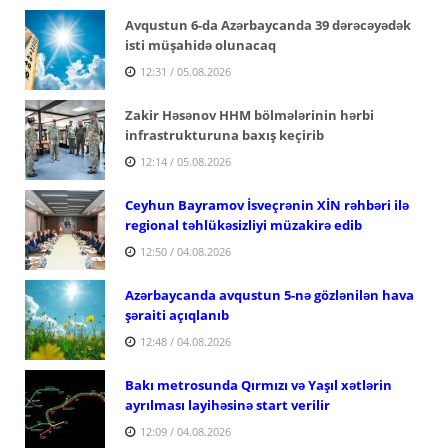
Avqustun 6-da Azərbaycanda 39 dərəcəyədək
isti müşahidə olunacaq
12:31 / 05.08.2026
Zakir Həsənov HHM bölmələrinin hərbi
infrastrukturuna baxış keçirib
12:14 / 05.08.2026
Ceyhun Bayramov İsveçrənin XİN rəhbəri ilə
regional təhlükəsizliyi müzakirə edib
12:50 / 04.08.2026
Azərbaycanda avqustun 5-nə gözlənilən hava
şəraiti açıqlanıb
12:48 / 04.08.2026
Bakı metrosunda Qırmızı və Yaşıl xətlərin
ayrılması layihəsinə start verilir
12:09 / 04.08.2026