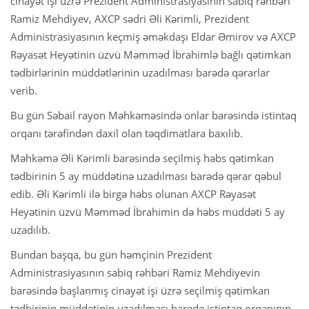
cinayət işi üzrə Prezident Administrasiyasının sabiq rəhbəri
Ramiz Mehdiyev, AXCP sədri Əli Kərimli, Prezident
Administrasiyasının keçmiş əməkdaşı Eldar Əmirov və AXCP
Rəyasət Heyətinin üzvü Məmməd İbrahimlə bağlı qətimkan
tədbirlərinin müddətlərinin uzadılması barədə qərarlar
verib.
Bu gün Səbail rayon Məhkəməsində onlar barəsində istintaq
orqanı tərəfindən daxil olan təqdimatlara baxılıb.
Məhkəmə Əli Kərimli barəsində seçilmiş həbs qətimkan
tədbirinin 5 ay müddətinə uzadılması barədə qərar qəbul
edib. Əli Kərimli ilə birgə həbs olunan AXCP Rəyasət
Heyətinin üzvü Məmməd İbrahimin də həbs müddəti 5 ay
uzadılıb.
Bundan başqa, bu gün həmçinin Prezident
Administrasiyasının sabiq rəhbəri Ramiz Mehdiyevin
barəsində başlanmış cinayət işi üzrə seçilmiş qətimkan
tədbirinin müddətinin uzadılması barədə istintaq orqanının