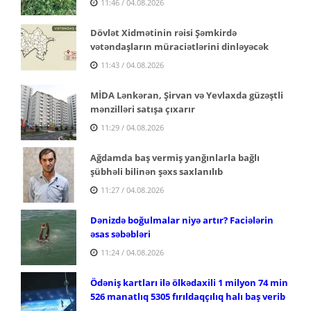
11:46 / 04.08.2026
Dövlət Xidmətinin rəisi Şəmkirdə
vətəndaşların müraciətlərini dinləyəcək
11:43 / 04.08.2026
MİDA Lənkəran, Şirvan və Yevlaxda güzəştli
mənzilləri satışa çıxarır
11:29 / 04.08.2026
Ağdamda baş vermiş yanğınlarla bağlı
şübhəli bilinən şəxs saxlanılıb
11:27 / 04.08.2026
Dənizdə boğulmalar niyə artır? Faciələrin
əsas səbəbləri
11:24 / 04.08.2026
Ödəniş kartları ilə ölkədaxili 1 milyon 74 min
526 manatlıq 5305 fırıldaqçılıq halı baş verib