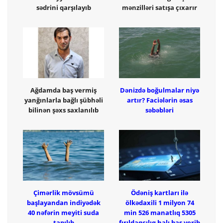
sədrini qarşılayıb
mənzilləri satışa çıxarır
Ağdamda baş vermiş
Dənizdə boğulmalar niyə
yanğınlarla bağlı şübhəli
artır? Faciələrin əsas
bilinən şəxs saxlanılıb
səbəbləri
Çimərlik mövsümü
Ödəniş kartları ilə
başlayandan indiyədək
ölkədaxili 1 milyon 74
40 nəfərin meyiti suda
min 526 manatlıq 5305
tapılıb
fırıldaqçılıq halı baş verib