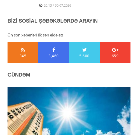
20:13 / 30.07.2026
BİZİ SOSİAL ŞƏBƏKƏLƏRDƏ ARAYIN
Ən son xəbərləri ilk sən əldə et!
345
3,460
5,600
659
GÜNDƏM