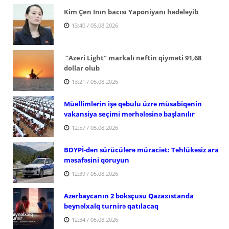
Kim Çen Inın bacısı Yaponiyanı hədələyib
13:40 / 05.08.2026
“Azeri Light” markalı neftin qiyməti 91,68
dollar olub
13:21 / 05.08.2026
Müəllimlərin işə qəbulu üzrə müsabiqənin
vakansiya seçimi mərhələsinə başlanılır
12:57 / 05.08.2026
BDYPİ-dən sürücülərə müraciət: Təhlükəsiz ara
məsafəsini qoruyun
12:39 / 05.08.2026
Azərbaycanın 2 boksçusu Qazaxıstanda
beynəlxalq turnirə qatılacaq
12:34 / 05.08.2026