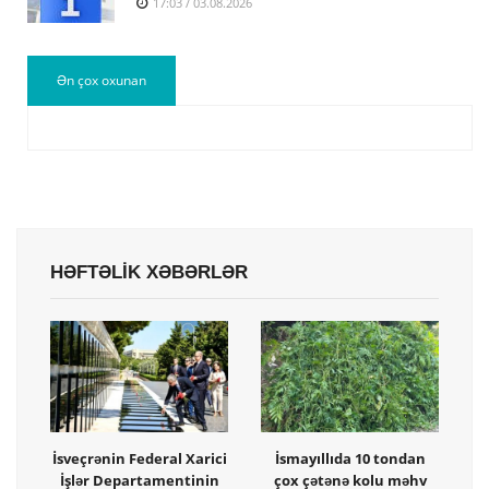
17:03 / 03.08.2026
Ən çox oxunan
HƏFTƏLİK XƏBƏRLƏR
İsveçrənin Federal Xarici
İsmayıllıda 10 tondan
İşlər Departamentinin
çox çətənə kolu məhv