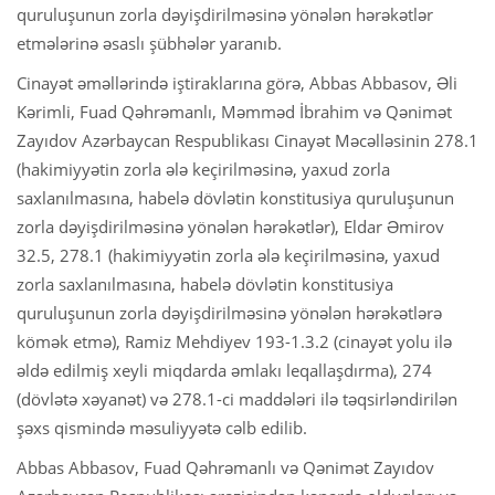
quruluşunun zorla dəyişdirilməsinə yönələn hərəkətlər
etmələrinə əsaslı şübhələr yaranıb.
Cinayət əməllərində iştiraklarına görə, Abbas Abbasov, Əli
Kərimli, Fuad Qəhrəmanlı, Məmməd İbrahim və Qənimət
Zayıdov Azərbaycan Respublikası Cinayət Məcəlləsinin 278.1
(hakimiyyətin zorla ələ keçirilməsinə, yaxud zorla
saxlanılmasına, habelə dövlətin konstitusiya quruluşunun
zorla dəyişdirilməsinə yönələn hərəkətlər), Eldar Əmirov
32.5, 278.1 (hakimiyyətin zorla ələ keçirilməsinə, yaxud
zorla saxlanılmasına, habelə dövlətin konstitusiya
quruluşunun zorla dəyişdirilməsinə yönələn hərəkətlərə
kömək etmə), Ramiz Mehdiyev 193-1.3.2 (cinayət yolu ilə
əldə edilmiş xeyli miqdarda əmlakı leqallaşdırma), 274
(dövlətə xəyanət) və 278.1-ci maddələri ilə təqsirləndirilən
şəxs qismində məsuliyyətə cəlb edilib.
Abbas Abbasov, Fuad Qəhrəmanlı və Qənimət Zayıdov