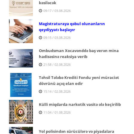
kəsiləcək
09:17 / 03.08.2026
Magistraturaya qəbul olunanların
qeydiyyatı başlayır
09:15 / 03.08.2026
Ombudsman Xocavənddə baş verən mina
hadisəsinə reaksiya verib
21:58 / 02.08.2026
Təhsil Tələbə Krediti Fondu yeni müraciət
dövrünü açıq elan edir
15:14 / 02.08.2026
Külli miqdarda narkotik vasitə ələ keçirilib
11:04 / 01.08.2026
Yol polisindən sürücülərə və piyadalara