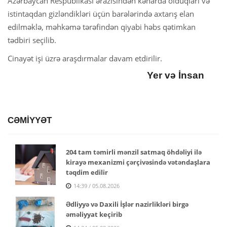
Azərbaycan Respublikası ərazisindən kənarda olduqları və
istintaqdan gizləndikləri üçün barələrində axtarış elan
edilməklə, məhkəmə tərəfindən qiyabi həbs qətimkan
tədbiri seçilib.
Cinayət işi üzrə araşdırmalar davam etdirilir.
Yer və İnsan
CƏMİYYƏT
204 tam təmirli mənzil satmaq öhdəliyi ilə
kirayə mexanizmi çərçivəsində vətəndaşlara
təqdim edilir
14:39 / 05.08.2026
Ədliyyə və Daxili İşlər nazirlikləri birgə
əməliyyat keçirib