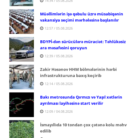
14:34 / 05.08.2026
Müəllimlərin işə qəbulu üzrə müsabiqənin
vakansiya seçimi mərhələsinə başlanılır
12:57 / 05.08.2026
BDYPİ-dən sürücülərə müraciət: Təhlükəsiz
ara məsafəsini qoruyun
12:39 / 05.08.2026
Zakir Həsənov HHM bölmələrinin hərbi
infrastrukturuna baxış keçirib
12:14 / 05.08.2026
Bakı metrosunda Qırmızı və Yaşıl xətlərin
ayrılması layihəsinə start verilir
12:09 / 04.08.2026
İsmayıllıda 10 tondan çox çətənə kolu məhv
edilib