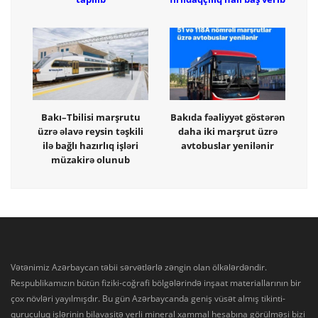
Bakı–Tbilisi marşrutu
Bakıda fəaliyyət göstərən
üzrə əlavə reysin təşkili
daha iki marşrut üzrə
ilə bağlı hazırlıq işləri
avtobuslar yenilənir
müzakirə olunub
Vətənimiz Azərbaycan təbii sərvətlərlə zəngin olan ölkələrdəndir.
Respublikamızın bütün fiziki-coğrafi bölgələrində inşaat materiallarının bir
çox növləri yayılmışdır. Bu gün Azərbaycanda geniş vüsət almış tikinti-
quruculuq işlərinin bilavasitə yerli mineral xammal hesabına görülməsi bizi