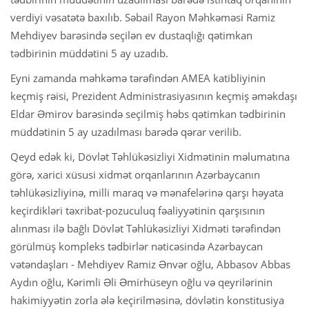
verdiyi vəsatətə baxılıb. Səbail Rayon Məhkəməsi Ramiz
Mehdiyev barəsində seçilən ev dustaqlığı qətimkan
tədbirinin müddətini 5 ay uzadıb.
Eyni zamanda məhkəmə tərəfindən AMEA katibliyinin
keçmiş rəisi, Prezident Administrasiyasının keçmiş əməkdaşı
Eldar Əmirov barəsində seçilmiş həbs qətimkan tədbirinin
müddətinin 5 ay uzadılması barədə qərar verilib.
Qeyd edək ki, Dövlət Təhlükəsizliyi Xidmətinin məlumatına
görə, xarici xüsusi xidmət orqanlarının Azərbaycanın
təhlükəsizliyinə, milli maraq və mənafelərinə qarşı həyata
keçirdikləri təxribat-pozuculuq fəaliyyətinin qarşısının
alınması ilə bağlı Dövlət Təhlükəsizliyi Xidməti tərəfindən
görülmüş kompleks tədbirlər nəticəsində Azərbaycan
vətəndaşları - Mehdiyev Ramiz Ənvər oğlu, Abbasov Abbas
Aydın oğlu, Kərimli Əli Əmirhüseyn oğlu və qeyrilərinin
hakimiyyətin zorla ələ keçirilməsinə, dövlətin konstitusiya