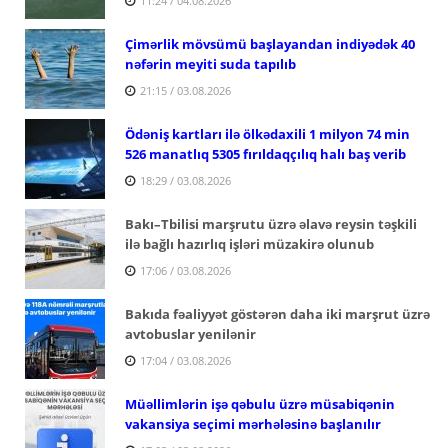
11:24 / 04.08.2026
Çimərlik mövsümü başlayandan indiyədək 40
nəfərin meyiti suda tapılıb
21:15 / 03.08.2026
Ödəniş kartları ilə ölkədaxili 1 milyon 74 min
526 manatlıq 5305 fırıldaqçılıq halı baş verib
18:29 / 03.08.2026
Bakı–Tbilisi marşrutu üzrə əlavə reysin təşkili
ilə bağlı hazırlıq işləri müzakirə olunub
17:06 / 03.08.2026
Bakıda fəaliyyət göstərən daha iki marşrut üzrə
avtobuslar yenilənir
17:04 / 03.08.2026
Müəllimlərin işə qəbulu üzrə müsabiqənin
vakansiya seçimi mərhələsinə başlanılır