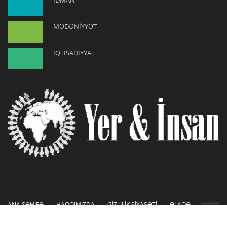
İDMAN
MƏDƏNİYYƏT
İQTİSADİYYAT
ANA SƏHİFƏ
HAQQIMIZDA
GİZLİLİK SİYASƏTİ
ƏLAQƏ
Copyright © 2019-2026. Sayt İnetLAB tərəfindən hazırlanmışdır.