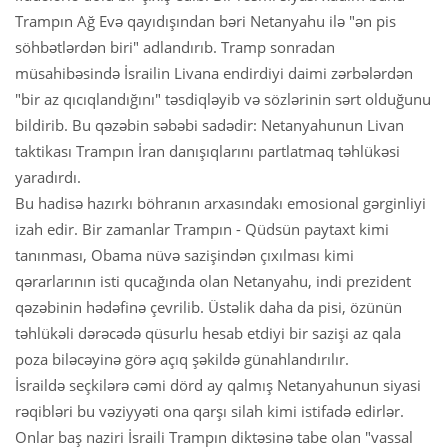
Trampın Ağ Evə qayıdışından bəri Netanyahu ilə "ən pis
söhbətlərdən biri" adlandırıb. Tramp sonradan
müsahibəsində İsrailin Livana endirdiyi daimi zərbələrdən
"bir az qıcıqlandığını" təsdiqləyib və sözlərinin sərt olduğunu
bildirib. Bu qəzəbin səbəbi sadədir: Netanyahunun Livan
taktikası Trampın İran danışıqlarını partlatmaq təhlükəsi
yaradırdı.
Bu hadisə hazırkı böhranın arxasındakı emosional gərginliyi
izah edir. Bir zamanlar Trampın - Qüdsün paytaxt kimi
tanınması, Obama nüvə sazişindən çıxılması kimi
qərarlarının isti qucağında olan Netanyahu, indi prezident
qəzəbinin hədəfinə çevrilib. Üstəlik daha da pisi, özünün
təhlükəli dərəcədə qüsurlu hesab etdiyi bir sazişi az qala
poza biləcəyinə görə açıq şəkildə günahlandırılır.
İsraildə seçkilərə cəmi dörd ay qalmış Netanyahunun siyasi
rəqibləri bu vəziyyəti ona qarşı silah kimi istifadə edirlər.
Onlar baş naziri İsraili Trampın diktəsinə tabe olan "vassal