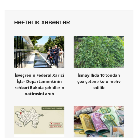
HƏFTƏLİK XƏBƏRLƏR
İsveçrənin Federal Xarici
İsmayıllıda 10 tondan
İşlər Departamentinin
çox çətənə kolu məhv
rəhbəri Bakıda şəhidlərin
edilib
xatirəsini anıb