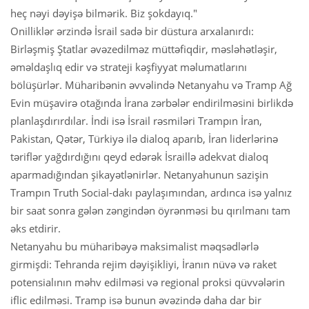
heç nəyi dəyişə bilmərik. Biz şokdayıq."
Onilliklər ərzində İsrail sadə bir düstura arxalanırdı:
Birləşmiş Ştatlar əvəzedilməz müttəfiqdir, məsləhətləşir,
əməldaşlıq edir və strateji kəşfiyyat məlumatlarını
bölüşürlər. Müharibənin əvvəlində Netanyahu və Tramp Ağ
Evin müşavirə otağında İrana zərbələr endirilməsini birlikdə
planlaşdırırdılar. İndi isə İsrail rəsmiləri Trampın İran,
Pakistan, Qətər, Türkiyə ilə dialoq aparıb, İran liderlərinə
təriflər yağdırdığını qeyd edərək İsraillə adekvat dialoq
aparmadığından şikayətlənirlər. Netanyahunun sazişin
Trampın Truth Social-dakı paylaşımından, ardınca isə yalnız
bir saat sonra gələn zəngindən öyrənməsi bu qırılmanı tam
əks etdirir.
Netanyahu bu müharibəyə maksimalist məqsədlərlə
girmişdi: Tehranda rejim dəyişikliyi, İranın nüvə və raket
potensialının məhv edilməsi və regional proksi qüvvələrin
iflic edilməsi. Tramp isə bunun əvəzində daha dar bir