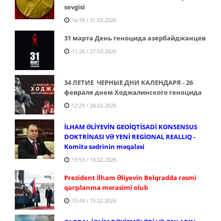
sevgisi
16:39 / 31.03.2026
31 марта День геноцида азербайджанцев
11:26 / 27.03.2026
34 ЛЕТИЕ ЧЕРНЫЕ ДНИ КАЛЕНДАРЯ - 26
февраля днем Ходжалинского геноцида
12:29 / 24.02.2026
İLHAM ƏLİYEVİN GEOİQTİSADİ KONSENSUS
DOKTRİNASI VƏ YENİ REGİONAL REALLIQ -
Komitə sədrinin məqaləsi
15:53 / 18.02.2026
Prezident İlham Əliyevin Belqradda rəsmi
qarşılanma mərasimi olub
15:49 / 15.02.2026