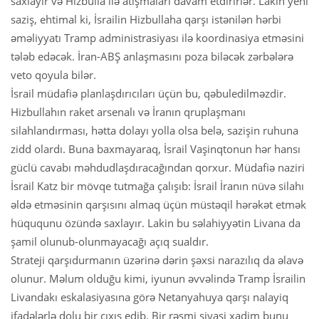
saxlayır və Hizbulla ilə atışmaları davam etdirirlər. Lakin yeni
saziş, ehtimal ki, İsrailin Hizbullaha qarşı istənilən hərbi
əməliyyatı Tramp administrasiyası ilə koordinasiya etməsini
tələb edəcək. İran-ABŞ anlaşmasını poza biləcək zərbələrə
veto qoyula bilər.
İsrail müdafiə planlaşdırıcıları üçün bu, qəbuledilməzdir.
Hizbullahın raket arsenalı və İranın qruplaşmanı
silahlandırması, hətta dolayı yolla olsa belə, sazişin ruhuna
zidd olardı. Buna baxmayaraq, İsrail Vaşinqtonun hər hansı
güclü cavabı məhdudlaşdıracağından qorxur. Müdafiə naziri
İsrail Katz bir mövqe tutmağa çalışıb: İsrail İranın nüvə silahı
əldə etməsinin qarşısını almaq üçün müstəqil hərəkət etmək
hüququnu özündə saxlayır. Lakin bu səlahiyyətin Livana da
şamil olunub-olunmayacağı açıq sualdır.
Strateji qarşıdurmanın üzərinə dərin şəxsi narazılıq da əlavə
olunur. Məlum olduğu kimi, iyunun əvvəlində Tramp İsrailin
Livandakı eskalasiyasına görə Netanyahuya qarşı nalayiq
ifadələrlə dolu bir çıxış edib. Bir rəsmi siyasi xadim bunu