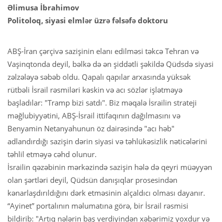
Əlimusa İbrahimov
Politoloq, siyasi elmlər üzrə fəlsəfə doktoru
ABŞ-İran çərçivə sazişinin elanı edilməsi təkcə Tehran və
Vaşinqtonda deyil, bəlkə də ən şiddətli şəkildə Qüdsdə siyasi
zəlzələyə səbəb oldu. Qapalı qapılar arxasında yüksək
rütbəli İsrail rəsmiləri kəskin və acı sözlər işlətməyə
başladılar: "Tramp bizi satdı". Biz məqalə İsrailin strateji
məğlubiyyətini, ABŞ-İsrail ittifaqının dağılmasını və
Benyamin Netanyahunun öz dairəsində "acı həb"
adlandırdığı sazişin dərin siyasi və təhlükəsizlik nəticələrini
təhlil etməyə cəhd olunur.
İsrailin qəzəbinin mərkəzində sazişin hələ də qeyri müəyyən
olan şərtləri deyil, Qüdsün danışıqlar prosesindən
kənarlaşdırıldığını dərk etməsinin alçaldıcı olması dayanır.
“Ayinet” portalının məlumatına görə, bir İsrail rəsmisi
bildirib: "Artıq nələrin baş verdiyindən xəbərimiz yoxdur və