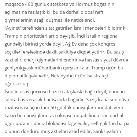
məqsədə - 60 günlük atəşkəsə və Hormuz boğazının
açılmasına razılaşıb ki, bu da dərhal qlobal neft
qiymətlərinin aşağı düşməsi ilə nəticələndi.
“Ayinet” tərəfindən sitat gətirilən İsrail mənbələri bildirir ki,
Trampın prioritetləri artıq dəyişib. İndi İsrailin regional
gündəliyi birinci yerdə deyil. Ağ Ev daha çox konqres
seçkiləri ərəfəsində daxili sakitliyə diqqət yetirir. Bu saziş
vaxt alır, enerji qiymətlərini endirir və həssas siyasi dövrdə
genişmiqyaslı müharibənin qarşısını alır. Tramp üçün bu
diplomatik qələbədir; Netanyahu üçün isə strateji
uğursuzluq.
İsrailin əsas qorxusu hazırkı atəşkəslə bağlı deyil, bundan
sonra baş verəcək hadisələrlə bağlıdır. Saziş İrana son nüvə
razılaşması üçün tam 60 günlük danışıqlar müddəti verir.
Lakin bu danışıqlara razı olması müqabilində İran dərhal
uğur qazanır: dəniz blokadası ləğv edilir, neft gəlirləri bərpa
olunur, dondurulmuş aktivləri azad edilir. Sanksiyaların