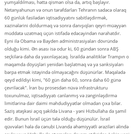
yumşaldılması, hətta qismən olsa da, artıq başlayır.
Netanyahunun və onun tərəfdarları Tehranın sadəcə olaraq
60 günlük fasilədən iqtisadiyyatını sabitləşdirmək,
xəzinələrini doldurmaq və sonra danışıqları qeyri-müəyyən
müddətə uzatmaq üçün istifadə edəcəyindən narahatdır.
Eyni ilə Obama və Bayden administrasiyaları dövründə
olduğu kimi. Ən əsası isə odur ki, 60 gündən sonra ABŞ
seçkilərə daha da yaxınlaşacaq. İsraildə analitiklər Trampın o
məqamda döyüşləri yenidən başlatmaq və ya sanksiyaları
bərpa etmək istəyində olmayacağını düşünürlər. Məqalədə
qeyd edildiyi kimi, "60 gün daha 60, sonra daha 60 günə
çevriləcək". İran bu prosesdən nüvə infrastrukturu
toxunulmaz, iqtisadiyyatı canlanmış və zənginləşdirmə
limitlərinə dair daimi məhdudiyyətlər olmadan çıxa bilər.
Saziş atəşkəsi açıq şəkildə Livana - yəni Hizbullaha da şamil
edir. Bunun İsrail üçün tələ olduğu düşünülür. İsrail
qüvvələri hələ də cənubi Livanda əhəmiyyətli əraziləri əlində