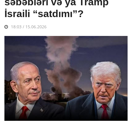
səbəbləri və ya Tramp
İsraili “satdımı”?
18:03 / 15.06.2026