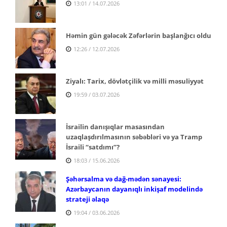
13:01 / 14.07.2026
Həmin gün gələcək Zəfərlərin başlanğıcı oldu
12:26 / 12.07.2026
Ziyalı: Tarix, dövlətçilik və milli məsuliyyət
19:59 / 03.07.2026
İsrailin danışıqlar masasından
uzaqlaşdırılmasının səbəbləri və ya Tramp
İsraili “satdımı”?
18:03 / 15.06.2026
Şəhərsalma və dağ-mədən sənayesi:
Azərbaycanın dayanıqlı inkişaf modelində
strateji əlaqə
19:04 / 03.06.2026