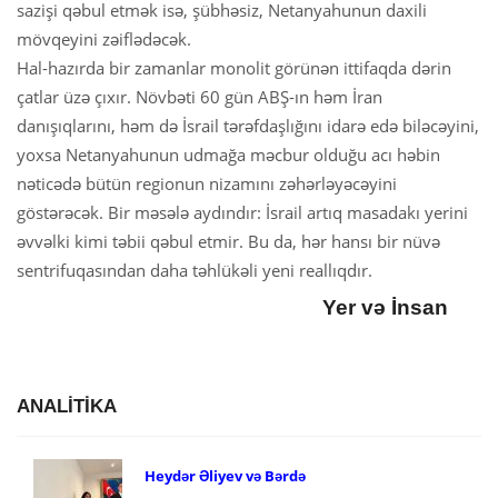
sazişi qəbul etmək isə, şübhəsiz, Netanyahunun daxili
mövqeyini zəiflədəcək.
Hal-hazırda bir zamanlar monolit görünən ittifaqda dərin
çatlar üzə çıxır. Növbəti 60 gün ABŞ-ın həm İran
danışıqlarını, həm də İsrail tərəfdaşlığını idarə edə biləcəyini,
yoxsa Netanyahunun udmağa məcbur olduğu acı həbin
nəticədə bütün regionun nizamını zəhərləyəcəyini
göstərəcək. Bir məsələ aydındır: İsrail artıq masadakı yerini
əvvəlki kimi təbii qəbul etmir. Bu da, hər hansı bir nüvə
sentrifuqasından daha təhlükəli yeni reallıqdır.
Yer və İnsan
ANALİTİKA
Heydər Əliyev və Bərdə