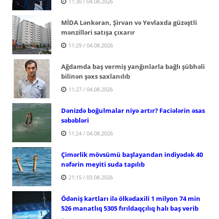
11:30 / 04.08.2026
MİDA Lənkəran, Şirvan və Yevlaxda güzəştli
mənzilləri satışa çıxarır
11:29 / 04.08.2026
Ağdamda baş vermiş yanğınlarla bağlı şübhəli
bilinən şəxs saxlanılıb
11:27 / 04.08.2026
Dənizdə boğulmalar niyə artır? Faciələrin əsas
səbəbləri
11:24 / 04.08.2026
Çimərlik mövsümü başlayandan indiyədək 40
nəfərin meyiti suda tapılıb
21:15 / 03.08.2026
Ödəniş kartları ilə ölkədaxili 1 milyon 74 min
526 manatlıq 5305 fırıldaqçılıq halı baş verib