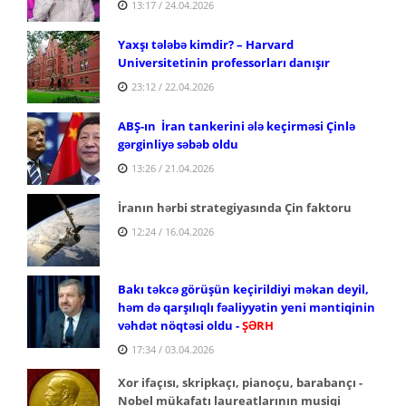
13:17 / 24.04.2026
Yaxşı tələbə kimdir? – Harvard
Universitetinin professorları danışır
23:12 / 22.04.2026
ABŞ-ın İran tankerini ələ keçirməsi Çinlə
gərginliyə səbəb oldu
13:26 / 21.04.2026
İranın hərbi strategiyasında Çin faktoru
12:24 / 16.04.2026
Bakı təkcə görüşün keçirildiyi məkan deyil,
həm də qarşılıqlı fəaliyyətin yeni məntiqinin
vəhdət nöqtəsi oldu -
ŞƏRH
17:34 / 03.04.2026
Xor ifaçısı, skripkaçı, pianoçu, barabançı -
Nobel mükafatı laureatlarının musiqi