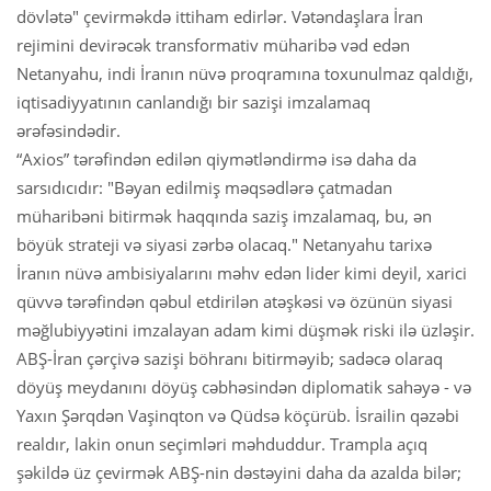
dövlətə" çevirməkdə ittiham edirlər. Vətəndaşlara İran
rejimini devirəcək transformativ müharibə vəd edən
Netanyahu, indi İranın nüvə proqramına toxunulmaz qaldığı,
iqtisadiyyatının canlandığı bir sazişi imzalamaq
ərəfəsindədir.
“Axios” tərəfindən edilən qiymətləndirmə isə daha da
sarsıdıcıdır: "Bəyan edilmiş məqsədlərə çatmadan
müharibəni bitirmək haqqında saziş imzalamaq, bu, ən
böyük strateji və siyasi zərbə olacaq." Netanyahu tarixə
İranın nüvə ambisiyalarını məhv edən lider kimi deyil, xarici
qüvvə tərəfindən qəbul etdirilən atəşkəsi və özünün siyasi
məğlubiyyətini imzalayan adam kimi düşmək riski ilə üzləşir.
ABŞ-İran çərçivə sazişi böhranı bitirməyib; sadəcə olaraq
döyüş meydanını döyüş cəbhəsindən diplomatik sahəyə - və
Yaxın Şərqdən Vaşinqton və Qüdsə köçürüb. İsrailin qəzəbi
realdır, lakin onun seçimləri məhduddur. Trampla açıq
şəkildə üz çevirmək ABŞ-nin dəstəyini daha da azalda bilər;