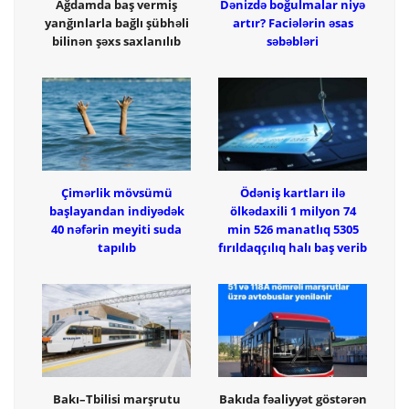
Ağdamda baş vermiş
Dənizdə boğulmalar niyə
yanğınlarla bağlı şübhəli
artır? Faciələrin əsas
bilinən şəxs saxlanılıb
səbəbləri
Çimərlik mövsümü
Ödəniş kartları ilə
başlayandan indiyədək
ölkədaxili 1 milyon 74
40 nəfərin meyiti suda
min 526 manatlıq 5305
tapılıb
fırıldaqçılıq halı baş verib
Bakı–Tbilisi marşrutu
Bakıda fəaliyyət göstərən