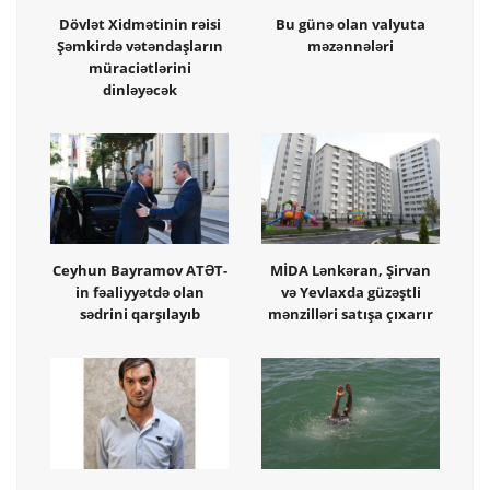
Dövlət Xidmətinin rəisi
Bu günə olan valyuta
Şəmkirdə vətəndaşların
məzənnələri
müraciətlərini
dinləyəcək
Ceyhun Bayramov ATƏT-
MİDA Lənkəran, Şirvan
in fəaliyyətdə olan
və Yevlaxda güzəştli
sədrini qarşılayıb
mənzilləri satışa çıxarır