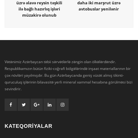
üzrə əlavə reysin təşkili
daha iki marşrut üzrə
ilə bağlı hazırlıq işləri
avtobuslar yenilənir
müzakirə olunub
Vətənimiz Azərbaycan təbii sərvətlərlə zəngin olan ölkələrdəndir.
Respublikamızın bütün fiziki-coğrafi bölgələrində inşaat materiallarının bir
çox növləri yayılmışdır. Bu gün Azərbaycanda geniş vüsət almış tikinti-
quruculuq işlərinin bilavasitə yerli mineral xammal hesabına görülməsi bizi
sevindirir.
KATEQORİYALAR