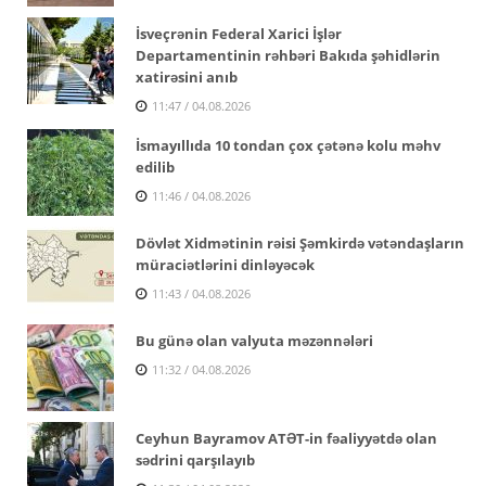
İsveçrənin Federal Xarici İşlər
Departamentinin rəhbəri Bakıda şəhidlərin
xatirəsini anıb
11:47 / 04.08.2026
İsmayıllıda 10 tondan çox çətənə kolu məhv
edilib
11:46 / 04.08.2026
Dövlət Xidmətinin rəisi Şəmkirdə vətəndaşların
müraciətlərini dinləyəcək
11:43 / 04.08.2026
Bu günə olan valyuta məzənnələri
11:32 / 04.08.2026
Ceyhun Bayramov ATƏT-in fəaliyyətdə olan
sədrini qarşılayıb