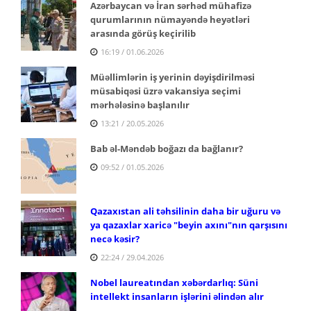
Azərbaycan və İran sərhəd mühafizə
qurumlarının nümayəndə heyətləri
arasında görüş keçirilib
16:19 / 01.06.2026
Müəllimlərin iş yerinin dəyişdirilməsi
müsabiqəsi üzrə vakansiya seçimi
mərhələsinə başlanılır
13:21 / 20.05.2026
Bab əl-Məndəb boğazı da bağlanır?
09:52 / 01.05.2026
Qazaxıstan ali təhsilinin daha bir uğuru və
ya qazaxlar xaricə "beyin axını"nın qarşısını
necə kəsir?
22:24 / 29.04.2026
Nobel laureatından xəbərdarlıq: Süni
intellekt insanların işlərini əlindən alır