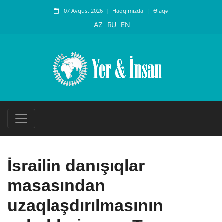
07 Avqust 2026
Haqqımızda
Əlaqə
AZ
RU
EN
İsrailin danışıqlar
masasından
uzaqlaşdırılmasının