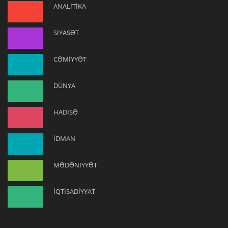
ANALİTİKA
SİYASƏT
CƏMİYYƏT
DÜNYA
HADİSƏ
İDMAN
MƏDƏNİYYƏT
İQTİSADİYYAT