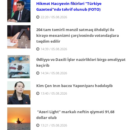
Hikmət Hacıyevin fikirləri "Türkiye
Gazetesi"ndə təhrif olunub (FOTO)
22:20 / 05.08.2026
204 tam təmirli mənzil satmaq öhdəliyi ilə
kirayə mexanizmi çərçivəsində vətəndaşlara
təqdim edilir
14:39 / 05.08.2026
Ədliyyə və Daxili İşlər nazirlikləri birgə əməliyyat
keçirib
14:34 / 05.08.2026
Kim Çen Inın bacısı Yaponiyanı hədələyib
13:40 / 05.08.2026
“Azeri Light” markalı neftin qiyməti 91,68
dollar olub
13:21 / 05.08.2026