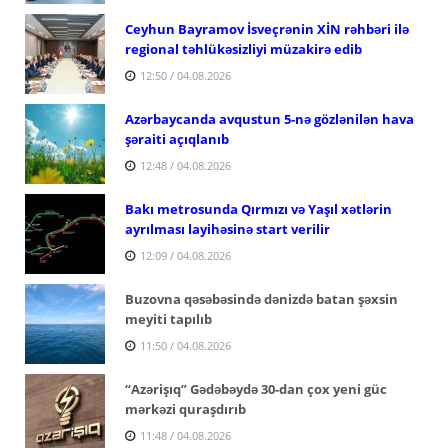
Ceyhun Bayramov İsveçrənin XİN rəhbəri ilə
regional təhlükəsizliyi müzakirə edib
12:50 / 04.08.2026
Azərbaycanda avqustun 5-nə gözlənilən hava
şəraiti açıqlanıb
12:48 / 04.08.2026
Bakı metrosunda Qırmızı və Yaşıl xətlərin
ayrılması layihəsinə start verilir
12:09 / 04.08.2026
Buzovna qəsəbəsində dənizdə batan şəxsin
meyiti tapılıb
11:50 / 04.08.2026
“Azərişıq” Gədəbəydə 30-dan çox yeni güc
mərkəzi quraşdırıb
11:48 / 04.08.2026