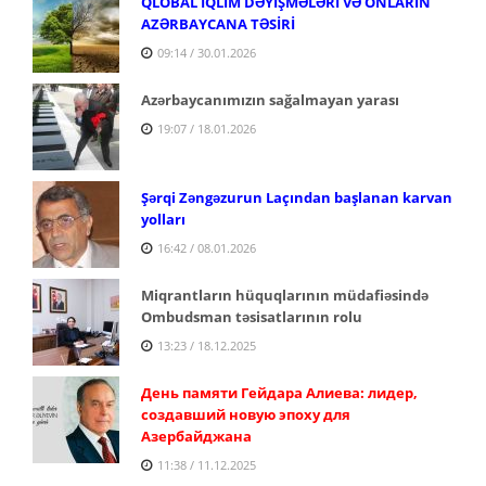
QLOBAL İQLİM DƏYİŞMƏLƏRİ VƏ ONLARIN
AZƏRBAYCANA TƏSİRİ
09:14 / 30.01.2026
Azərbaycanımızın sağalmayan yarası
19:07 / 18.01.2026
Şərqi Zəngəzurun Laçından başlanan karvan
yolları
16:42 / 08.01.2026
Miqrantların hüquqlarının müdafiəsində
Ombudsman təsisatlarının rolu
13:23 / 18.12.2025
День памяти Гейдара Алиева: лидер,
создавший
новую эпоху для
Азербайджана
11:38 / 11.12.2025