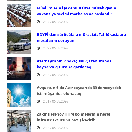
Müəllimlərin işə qəbulu üzrə müsabiqənin
vakansiya seçimi mərhələsinə başlanılır
12:57 / 05.08.2026
BDYPİ-dən sürücülərə müraciət: Təhlükəsiz ara
məsafəsini qoruyun
12:39 / 05.08.2026
Azərbaycanın 2 boksçusu Qazaxıstanda
beynəlxalq turnirə qatılacaq
12:34 / 05.08.2026
Avqustun 6-da Azərbaycanda 39 dərəcəyədək
isti müşahidə olunacaq
12:31 / 05.08.2026
Zakir Həsənov HHM bölmələrinin hərbi
infrastrukturuna baxış keçirib
12:14 / 05.08.2026