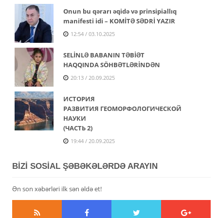
Onun bu qərarı əqidə və prinsipiallıq
manifesti idi – KOMİTƏ SƏDRİ YAZIR
12:54 / 03.10.2025
SELİNLƏ BABANIN TƏBİƏT
HAQQINDA SÖHBƏTLƏRİNDƏN
20:13 / 20.09.2025
ИСТОРИЯ
РАЗВИТИЯ
ГЕОМОРФОЛОГИЧЕСКОЙ
НАУКИ
(ЧАСТЬ 2)
19:44 / 20.09.2025
BİZİ SOSİAL ŞƏBƏKƏLƏRDƏ ARAYIN
Ən son xəbərləri ilk sən əldə et!