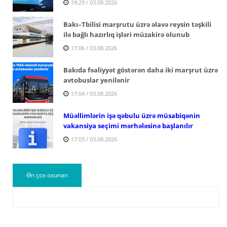
18:29 / 03.08.2026
Bakı–Tbilisi marşrutu üzrə əlavə reysin təşkili
ilə bağlı hazırlıq işləri müzakirə olunub
17:06 / 03.08.2026
Bakıda fəaliyyət göstərən daha iki marşrut üzrə
avtobuslar yenilənir
17:04 / 03.08.2026
Müəllimlərin işə qəbulu üzrə müsabiqənin
vakansiya seçimi mərhələsinə başlanılır
17:03 / 03.08.2026
Ən çox oxunan