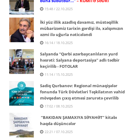
buna sübutdur...”
– KOMİTƏ SƏDRİ
15:48 / 22.10.2025
İki yüz illik azadlıq davamız, müstəqillik
mübarizəmiz tarixin gərdişi ilə, xalqımızın
əzmi ilə uğurla nəticələndi
16:14 / 18.10.2025
Salyanda “Qərbi azərbaycanlıların yurd
həsrəti: Salyana deportasiya” adlı tədbir
keçirilib - FOTOLAR
11:14 / 15.10.2025
Sadiq Qurbanov: Regional münaqişələr
fonunda Türk Dövlətləri Təşkilatının vahid
mövqedən çıxış etməsi zərurətə çevrilib
17:02 / 08.10.2025
“BAKIDAN ŞAMAXIYA SƏYAHƏT” kitabı
haqda düşüncələr
22:21 / 07.10.2025