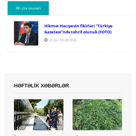
Ən çox oxunan
Hikmət Hacıyevin fikirləri "Türkiye
Gazetesi"ndə təhrif olunub (FOTO)
22:20 / 05.08.2026
HƏFTƏLİK XƏBƏRLƏR