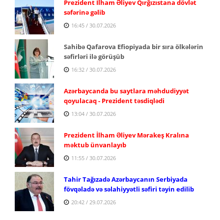
Prezident İlham Əliyev Qırğızıstana dövlət
səfərinə gəlib
16:45 / 30.07.2026
Sahibə Qafarova Efiopiyada bir sıra ölkələrin
səfirləri ilə görüşüb
16:32 / 30.07.2026
Azərbaycanda bu saytlara məhdudiyyət
qoyulacaq - Prezident təsdiqlədi
13:04 / 30.07.2026
Prezident İlham Əliyev Mərakeş Kralına
məktub ünvanlayıb
11:55 / 30.07.2026
Tahir Tağızadə Azərbaycanın Serbiyada
fövqəladə və səlahiyyətli səfiri təyin edilib
20:42 / 29.07.2026