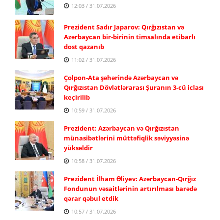
12:03 / 31.07.2026
Prezident Sadır Japarov: Qırğızıstan və
Azərbaycan bir-birinin timsalında etibarlı
dost qazanıb
11:02 / 31.07.2026
Çolpon-Ata şəhərində Azərbaycan və
Qırğızıstan Dövlətlərarası Şuranın 3-cü iclası
keçirilib
10:59 / 31.07.2026
Prezident: Azərbaycan və Qırğızıstan
münasibətlərini müttəfiqlik səviyyəsinə
yüksəldir
10:58 / 31.07.2026
Prezident İlham Əliyev: Azərbaycan-Qırğız
Fondunun vəsaitlərinin artırılması barədə
qərar qəbul etdik
10:57 / 31.07.2026