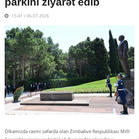
parkını ziyarət edib
15:41 / 06.07.2026
Ölkəmizdə rəsmi səfərdə olan Zimbabve Respublikası Milli