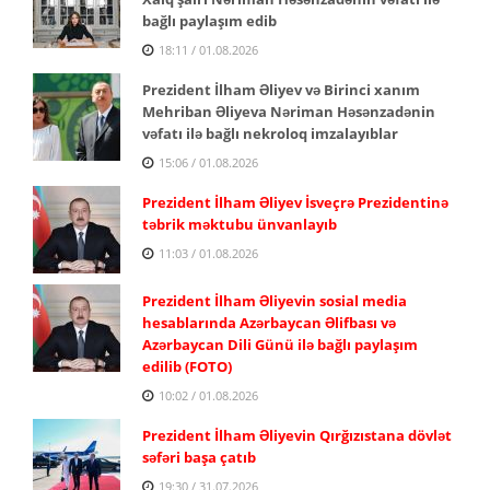
bağlı paylaşım edib
18:11 / 01.08.2026
Prezident İlham Əliyev və Birinci xanım
Mehriban Əliyeva Nəriman Həsənzadənin
vəfatı ilə bağlı nekroloq imzalayıblar
15:06 / 01.08.2026
Prezident İlham Əliyev İsveçrə Prezidentinə
təbrik məktubu ünvanlayıb
11:03 / 01.08.2026
Prezident İlham Əliyevin sosial media
hesablarında Azərbaycan Əlifbası və
Azərbaycan Dili Günü ilə bağlı paylaşım
edilib (FOTO)
10:02 / 01.08.2026
Prezident İlham Əliyevin Qırğızıstana dövlət
səfəri başa çatıb
19:30 / 31.07.2026