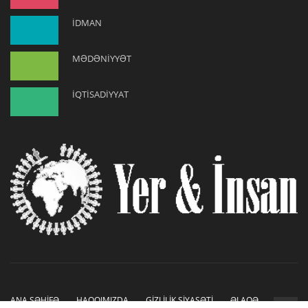
İDMAN
MƏDƏNİYYƏT
İQTİSADİYYAT
ANA SƏHİFƏ
HAQQIMIZDA
GİZLİLİK SİYASƏTİ
ƏLAQƏ