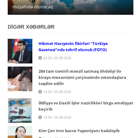
müşahidə olunacaq
açıqlanıb
satışa çıxarır
DİGƏR XƏBƏRLƏR
Hikmət Hacıyevin fikirləri "Türkiye
Gazetesi"ndə təhrif olunub (FOTO)
22:20 / 05.08.2026
204 tam təmirli mənzil satmaq öhdəliyi ilə
kirayə mexanizmi çərçivəsində vətəndaşlara
təqdim edilir
14:39 / 05.08.2026
Ədliyyə və Daxili İşlər nazirlikləri birgə əməliyyat
keçirib
14:34 / 05.08.2026
Kim Çen Inın bacısı Yaponiyanı hədələyib