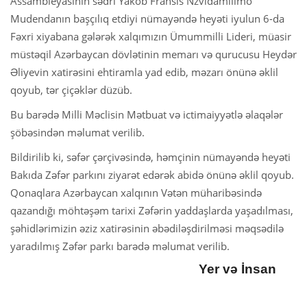
Assambleyasının sədri Yakob Fransis Nzvidamilimo
Mudendanın başçılıq etdiyi nümayəndə heyəti iyulun 6-da
Fəxri xiyabana gələrək xalqımızın Ümummilli Lideri, müasir
müstəqil Azərbaycan dövlətinin memarı və qurucusu Heydər
Əliyevin xatirəsini ehtiramla yad edib, məzarı önünə əklil
qoyub, tər çiçəklər düzüb.
Bu barədə Milli Məclisin Mətbuat və ictimaiyyətlə əlaqələr
şöbəsindən məlumat verilib.
Bildirilib ki, səfər çərçivəsində, həmçinin nümayəndə heyəti
Bakıda Zəfər parkını ziyarət edərək abidə önünə əklil qoyub.
Qonaqlara Azərbaycan xalqının Vətən müharibəsində
qazandığı möhtəşəm tarixi Zəfərin yaddaşlarda yaşadılması,
şəhidlərimizin əziz xatirəsinin əbədiləşdirilməsi məqsədilə
yaradılmış Zəfər parkı barədə məlumat verilib.
Yer və İnsan