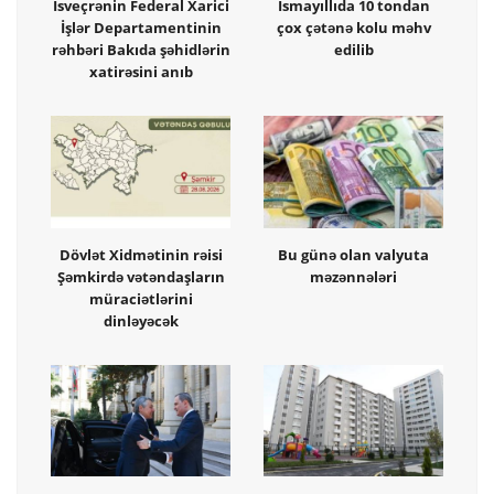
İsveçrənin Federal Xarici
İsmayıllıda 10 tondan
İşlər Departamentinin
çox çətənə kolu məhv
rəhbəri Bakıda şəhidlərin
edilib
xatirəsini anıb
Dövlət Xidmətinin rəisi
Bu günə olan valyuta
Şəmkirdə vətəndaşların
məzənnələri
müraciətlərini
dinləyəcək