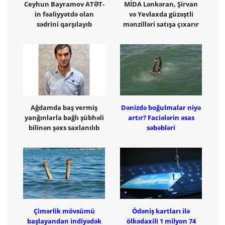
Ceyhun Bayramov ATƏT-
MİDA Lənkəran, Şirvan
in fəaliyyətdə olan
və Yevlaxda güzəştli
sədrini qarşılayıb
mənzilləri satışa çıxarır
Ağdamda baş vermiş
Dənizdə boğulmalar niyə
yanğınlarla bağlı şübhəli
artır? Faciələrin əsas
bilinən şəxs saxlanılıb
səbəbləri
Çimərlik mövsümü
Ödəniş kartları ilə
başlayandan indiyədək
ölkədaxili 1 milyon 74