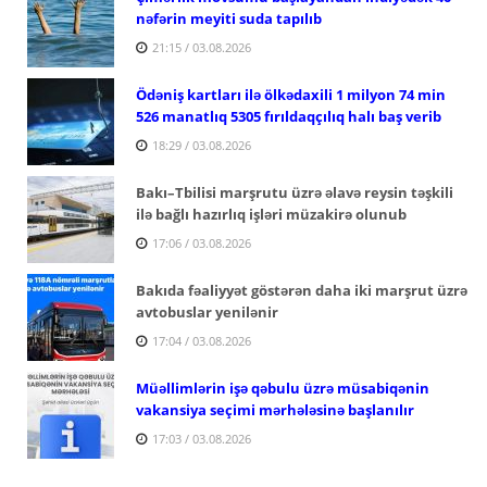
nəfərin meyiti suda tapılıb
21:15 / 03.08.2026
Ödəniş kartları ilə ölkədaxili 1 milyon 74 min
526 manatlıq 5305 fırıldaqçılıq halı baş verib
18:29 / 03.08.2026
Bakı–Tbilisi marşrutu üzrə əlavə reysin təşkili
ilə bağlı hazırlıq işləri müzakirə olunub
17:06 / 03.08.2026
Bakıda fəaliyyət göstərən daha iki marşrut üzrə
avtobuslar yenilənir
17:04 / 03.08.2026
Müəllimlərin işə qəbulu üzrə müsabiqənin
vakansiya seçimi mərhələsinə başlanılır
17:03 / 03.08.2026