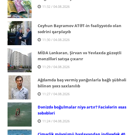
11:32 / 04.08.2026
Ceyhun Bayramov ATƏT-in fəaliyyətdə olan
sədrini qarşılayıb
11:30 / 04.08.2026
MİDA Lənkəran, Şirvan və Yevlaxda güzəştli
mənzilləri satışa çıxarır
11:29 / 04.08.2026
Ağdamda baş vermiş yanğınlarla bağlı şübhəli
bilinən şəxs saxlanılıb
11:27 / 04.08.2026
Dənizdə boğulmalar niyə artır? Faciələrin əsas
səbəbləri
11:24 / 04.08.2026
Çimərlik mövsümü başlayandan indiyədək 40