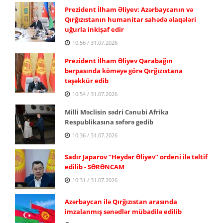
Prezident İlham Əliyev: Azərbaycanın və
Qırğızıstanın humanitar sahədə əlaqələri
uğurla inkişaf edir
10:56 / 31.07.2026
Prezident İlham Əliyev Qarabağın
bərpasında köməyə görə Qırğızıstana
təşəkkür edib
10:54 / 31.07.2026
Milli Məclisin sədri Cənubi Afrika
Respublikasına səfərə gedib
10:36 / 31.07.2026
Sadır Japarov “Heydər Əliyev” ordeni ilə təltif
edilib - SƏRƏNCAM
10:31 / 31.07.2026
Azərbaycan ilə Qırğızıstan arasında
imzalanmış sənədlər mübadilə edilib