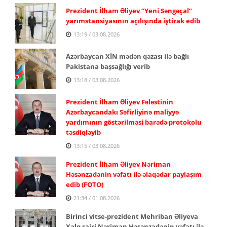
Prezident İlham Əliyev “Yeni Səngəçal”
yarımstansiyasının açılışında iştirak edib
13:19 / 03.08.2026
Azərbaycan XİN mədən qəzası ilə bağlı
Pakistana başsağlığı verib
13:18 / 03.08.2026
Prezident İlham Əliyev Fələstinin
Azərbaycandakı Səfirliyinə maliyyə
yardımının göstərilməsi barədə protokolu
təsdiqləyib
13:15 / 03.08.2026
Prezident İlham Əliyev Nəriman
Həsənzadənin vəfatı ilə əlaqədar paylaşım
edib (FOTO)
21:34 / 01.08.2026
Birinci vitse-prezident Mehriban Əliyeva
Xalq şairi Nəriman Həsənzadənin vəfatı ilə