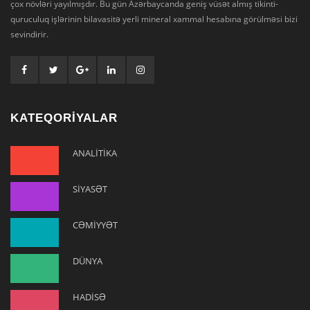
çox növləri yayılmışdır. Bu gün Azərbaycanda geniş vüsət almış tikinti-
quruculuq işlərinin bilavasitə yerli mineral xammal hesabına görülməsi bizi
sevindirir.
KATEQORİYALAR
ANALİTİKA
SİYASƏT
CƏMİYYƏT
DÜNYA
HADİSƏ