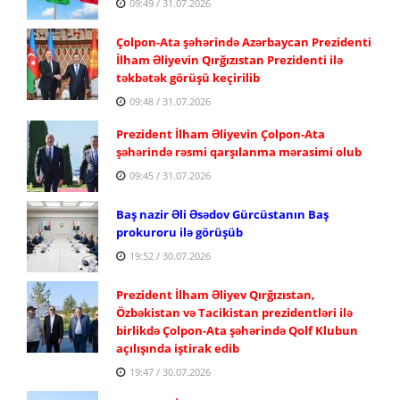
09:49 / 31.07.2026
Çolpon-Ata şəhərində Azərbaycan Prezidenti
İlham Əliyevin Qırğızıstan Prezidenti ilə
təkbətək görüşü keçirilib
09:48 / 31.07.2026
Prezident İlham Əliyevin Çolpon-Ata
şəhərində rəsmi qarşılanma mərasimi olub
09:45 / 31.07.2026
Baş nazir Əli Əsədov Gürcüstanın Baş
prokuroru ilə görüşüb
19:52 / 30.07.2026
Prezident İlham Əliyev Qırğızıstan,
Özbəkistan və Tacikistan prezidentləri ilə
birlikdə Çolpon-Ata şəhərində Qolf Klubun
açılışında iştirak edib
19:47 / 30.07.2026