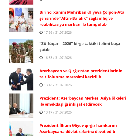
Birinci xanım Mehriban Əliyeva Çolpon-Ata
şəhərində “Altın-Balalık” sağlamlıq və
reabilitasiya mərkəzi ilə tanış olub
17:56 / 31.07.2026
“Zülfüqar – 2026” birgə taktiki təlimi başa
çatıb
16:33 / 31.07.2026
Azərbaycan və Qırğızıstan prezidentlərinin
təltifolunma mərasimi keçirilib
13:18 / 31.07.2026
Prezident: Azərbaycan Mərkəzi Asiya ölkələri
ilə əməkdaşlığı inkişaf etdirəcək
13:17 / 31.07.2026
Prezident İlham Əliyev qırğız həmkarını
Azərbaycana dövlət səfərinə dəvət edib