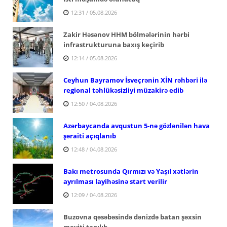
12:31 / 05.08.2026
Zakir Həsənov HHM bölmələrinin hərbi
infrastrukturuna baxış keçirib
12:14 / 05.08.2026
Ceyhun Bayramov İsveçrənin XİN rəhbəri ilə
regional təhlükəsizliyi müzakirə edib
12:50 / 04.08.2026
Azərbaycanda avqustun 5-nə gözlənilən hava
şəraiti açıqlanıb
12:48 / 04.08.2026
Bakı metrosunda Qırmızı və Yaşıl xətlərin
ayrılması layihəsinə start verilir
12:09 / 04.08.2026
Buzovna qəsəbəsində dənizdə batan şəxsin
meyiti tapılıb