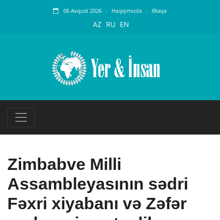
06 Avqust 2026
Haqqımızda
Əlaqə
AZ
RU
EN
Zimbabve Milli
Assambleyasının sədri
Fəxri xiyabanı və Zəfər