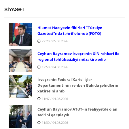
SİYASƏT
Hikmət Hacıyevin fikirləri "Türkiye
Gazetesi"ndə təhrif olunub (FOTO)
22:20 / 05.08.2026
Ceyhun Bayramov İsveçrənin XİN rəhbəri ilə
regional təhlükəsizliyi müzakirə edib
12:50 / 04.08.2026
İsveçrənin Federal Xarici İşlər
Departamentinin rəhbəri Bakıda şəhidlərin
xatirəsini anıb
11:47 / 04.08.2026
Ceyhun Bayramov ATƏT-in fəaliyyətdə olan
sədrini qarşılayıb
11:30 / 04.08.2026