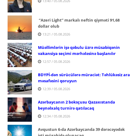
13:40 / 05.08.2026
“Azeri Light” markalı neftin qiyməti 91,68
dollar olub
13:21 / 05.08.2026
Müəllimlərin işə qəbulu üzrə müsabiqənin
vakansiya seçimi mərhələsinə başlanılır
12:57 / 05.08.2026
BDYPİ-dən sürücülərə müraciət: Təhlükəsiz ara
məsafəsini qoruyun
12:39 / 05.08.2026
Azərbaycanın 2 boksçusu Qazaxıstanda
beynəlxalq turnirə qatılacaq
12:34 / 05.08.2026
Avqustun 6-da Azərbaycanda 39 dərəcəyədək
isti müşahidə olunacaq