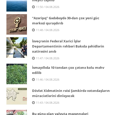
11:50 / 04.08.2026
“Azərişıq” Gədəbəydə 30-dan çox yeni güc
mərkəzi quraşdırıb
11:48 / 04.08.2026
İsveçrənin Federal Xarici İşlər
Departamentinin rəhbəri Bakıda şəhidlərin
xatirəsini anıb
11:47 / 04.08.2026
İsmayıllıda 10 tondan çox çətənə kolu məhv
edilib
11:46 / 04.08.2026
Dövlət Xidmətinin rəisi Şəmkirdə vətəndaşların
müraciətlərini dinləyəcək
11:43 / 04.08.2026
Bu günə olan valyuta məzənnələri