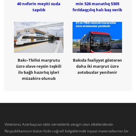
40 nəfərin meyiti suda
min 526 manatlıq 5305
tapılıb
fırıldaqçılıq halı baş verib
Bakı–Tbilisi marşrutu
Bakıda fəaliyyət göstərən
üzrə əlavə reysin təşkili
daha iki marşrut üzrə
ilə bağlı hazırlıq işləri
avtobuslar yenilənir
müzakirə olunub
Vətənimiz Azərbaycan təbii sərvətlərlə zəngin olan ölkələrdəndir.
Respublikamızın bütün fiziki-coğrafi bölgələrində inşaat materiallarının bir