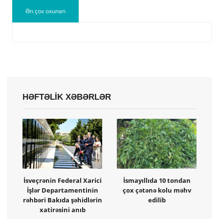
Ən çox oxunan
HƏFTƏLİK XƏBƏRLƏR
İsveçrənin Federal Xarici
İsmayıllıda 10 tondan
İşlər Departamentinin
çox çətənə kolu məhv
rəhbəri Bakıda şəhidlərin
edilib
xatirəsini anıb