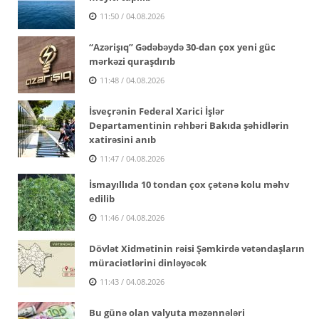
11:50 / 04.08.2026
“Azərişıq” Gədəbəydə 30-dan çox yeni güc
mərkəzi quraşdırıb
11:48 / 04.08.2026
İsveçrənin Federal Xarici İşlər
Departamentinin rəhbəri Bakıda şəhidlərin
xatirəsini anıb
11:47 / 04.08.2026
İsmayıllıda 10 tondan çox çətənə kolu məhv
edilib
11:46 / 04.08.2026
Dövlət Xidmətinin rəisi Şəmkirdə vətəndaşların
müraciətlərini dinləyəcək
11:43 / 04.08.2026
Bu günə olan valyuta məzənnələri