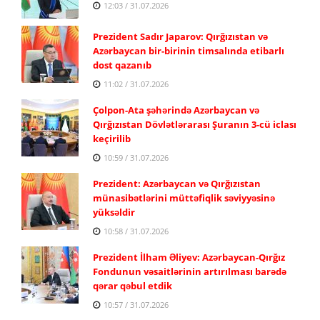
12:03 / 31.07.2026
Prezident Sadır Japarov: Qırğızıstan və
Azərbaycan bir-birinin timsalında etibarlı
dost qazanıb
11:02 / 31.07.2026
Çolpon-Ata şəhərində Azərbaycan və
Qırğızıstan Dövlətlərarası Şuranın 3-cü iclası
keçirilib
10:59 / 31.07.2026
Prezident: Azərbaycan və Qırğızıstan
münasibətlərini müttəfiqlik səviyyəsinə
yüksəldir
10:58 / 31.07.2026
Prezident İlham Əliyev: Azərbaycan-Qırğız
Fondunun vəsaitlərinin artırılması barədə
qərar qəbul etdik
10:57 / 31.07.2026