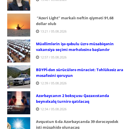
“Azeri Light” markalı neftin qiyməti 91,68
dollar olub
13:21 / 05.08.2026
Müəllimlərin işə qəbulu üzrə müsabiqənin
vakansiya seçimi mərhələsinə başlanılır
12:57 / 05.08.2026
BDYPİ-dən sürücülərə müraciət: Təhlükəsiz ara
məsafəsini qoruyun
12:39 / 05.08.2026
Azərbaycanın 2 boksçusu Qazaxıstanda
beynəlxalq turnirə qatılacaq
12:34 / 05.08.2026
Avqustun 6-da Azərbaycanda 39 dərəcəyədək
isti müşahidə olunacaq