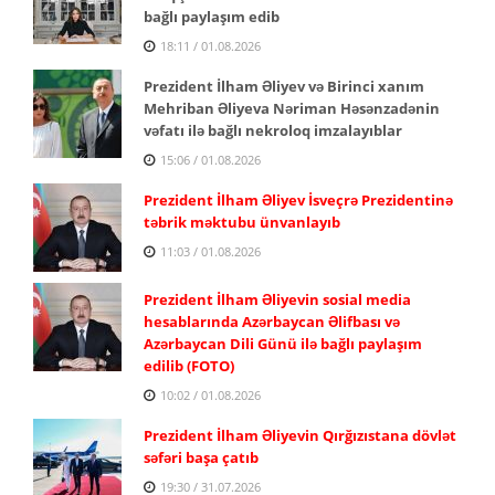
bağlı paylaşım edib
18:11 / 01.08.2026
Prezident İlham Əliyev və Birinci xanım
Mehriban Əliyeva Nəriman Həsənzadənin
vəfatı ilə bağlı nekroloq imzalayıblar
15:06 / 01.08.2026
Prezident İlham Əliyev İsveçrə Prezidentinə
təbrik məktubu ünvanlayıb
11:03 / 01.08.2026
Prezident İlham Əliyevin sosial media
hesablarında Azərbaycan Əlifbası və
Azərbaycan Dili Günü ilə bağlı paylaşım
edilib (FOTO)
10:02 / 01.08.2026
Prezident İlham Əliyevin Qırğızıstana dövlət
səfəri başa çatıb
19:30 / 31.07.2026