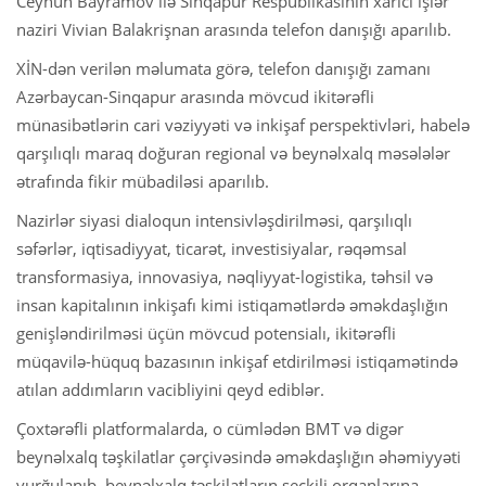
Ceyhun Bayramov ilə Sinqapur Respublikasının xarici işlər
naziri Vivian Balakrişnan arasında telefon danışığı aparılıb.
XİN-dən verilən məlumata görə, telefon danışığı zamanı
Azərbaycan-Sinqapur arasında mövcud ikitərəfli
münasibətlərin cari vəziyyəti və inkişaf perspektivləri, habelə
qarşılıqlı maraq doğuran regional və beynəlxalq məsələlər
ətrafında fikir mübadiləsi aparılıb.
Nazirlər siyasi dialoqun intensivləşdirilməsi, qarşılıqlı
səfərlər, iqtisadiyyat, ticarət, investisiyalar, rəqəmsal
transformasiya, innovasiya, nəqliyyat-logistika, təhsil və
insan kapitalının inkişafı kimi istiqamətlərdə əməkdaşlığın
genişləndirilməsi üçün mövcud potensialı, ikitərəfli
müqavilə-hüquq bazasının inkişaf etdirilməsi istiqamətində
atılan addımların vacibliyini qeyd ediblər.
Çoxtərəfli platformalarda, o cümlədən BMT və digər
beynəlxalq təşkilatlar çərçivəsində əməkdaşlığın əhəmiyyəti
vurğulanıb, beynəlxalq təşkilatların seçkili orqanlarına