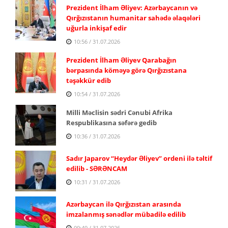
Prezident İlham Əliyev: Azərbaycanın və
Qırğızıstanın humanitar sahədə əlaqələri
uğurla inkişaf edir
10:56 / 31.07.2026
Prezident İlham Əliyev Qarabağın
bərpasında köməyə görə Qırğızıstana
təşəkkür edib
10:54 / 31.07.2026
Milli Məclisin sədri Cənubi Afrika
Respublikasına səfərə gedib
10:36 / 31.07.2026
Sadır Japarov “Heydər Əliyev” ordeni ilə təltif
edilib - SƏRƏNCAM
10:31 / 31.07.2026
Azərbaycan ilə Qırğızıstan arasında
imzalanmış sənədlər mübadilə edilib
09:49 / 31.07.2026