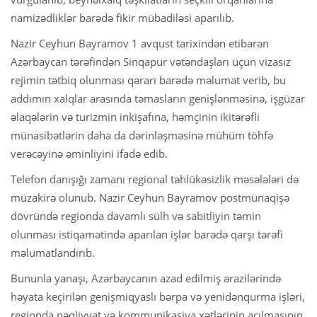
namizədliklər barədə fikir mübadiləsi aparılıb.
Nazir Ceyhun Bayramov 1 avqust tarixindən etibarən
Azərbaycan tərəfindən Sinqapur vətəndaşları üçün vizasız
rejimin tətbiq olunması qərarı barədə məlumat verib, bu
addımın xalqlar arasında təmasların genişlənməsinə, işgüzar
əlaqələrin və turizmin inkişafına, həmçinin ikitərəfli
münasibətlərin daha da dərinləşməsinə mühüm töhfə
verəcəyinə əminliyini ifadə edib.
Telefon danışığı zamanı regional təhlükəsizlik məsələləri də
müzakirə olunub. Nazir Ceyhun Bayramov postmünaqişə
dövründə regionda davamlı sülh və sabitliyin təmin
olunması istiqamətində aparılan işlər barədə qarşı tərəfi
məlumatlandırıb.
Bununla yanaşı, Azərbaycanın azad edilmiş ərazilərində
həyata keçirilən genişmiqyaslı bərpa və yenidənqurma işləri,
regionda nəqliyyat və kommunikasiya xətlərinin açılmasının