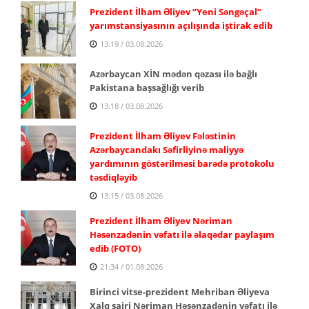
Prezident İlham Əliyev “Yeni Səngəçal”
yarımstansiyasının açılışında iştirak edib
13:19 / 03.08.2026
Azərbaycan XİN mədən qəzası ilə bağlı
Pakistana başsağlığı verib
13:18 / 03.08.2026
Prezident İlham Əliyev Fələstinin
Azərbaycandakı Səfirliyinə maliyyə
yardımının göstərilməsi barədə protokolu
təsdiqləyib
13:15 / 03.08.2026
Prezident İlham Əliyev Nəriman
Həsənzadənin vəfatı ilə əlaqədar paylaşım
edib (FOTO)
21:34 / 01.08.2026
Birinci vitse-prezident Mehriban Əliyeva
Xalq şairi Nəriman Həsənzadənin vəfatı ilə