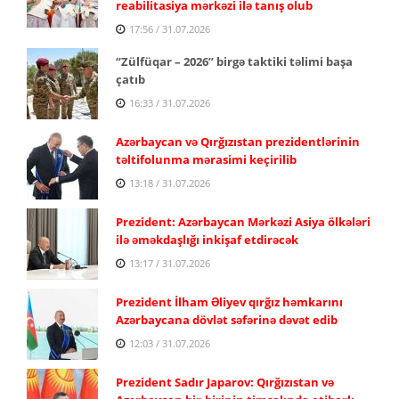
reabilitasiya mərkəzi ilə tanış olub
17:56 / 31.07.2026
“Zülfüqar – 2026” birgə taktiki təlimi başa
çatıb
16:33 / 31.07.2026
Azərbaycan və Qırğızıstan prezidentlərinin
təltifolunma mərasimi keçirilib
13:18 / 31.07.2026
Prezident: Azərbaycan Mərkəzi Asiya ölkələri
ilə əməkdaşlığı inkişaf etdirəcək
13:17 / 31.07.2026
Prezident İlham Əliyev qırğız həmkarını
Azərbaycana dövlət səfərinə dəvət edib
12:03 / 31.07.2026
Prezident Sadır Japarov: Qırğızıstan və