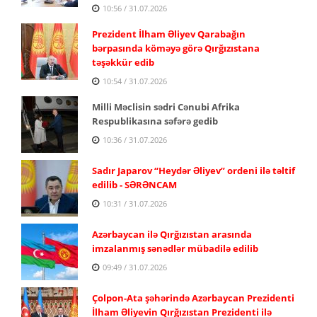
10:56 / 31.07.2026
Prezident İlham Əliyev Qarabağın
bərpasında köməyə görə Qırğızıstana
təşəkkür edib
10:54 / 31.07.2026
Milli Məclisin sədri Cənubi Afrika
Respublikasına səfərə gedib
10:36 / 31.07.2026
Sadır Japarov “Heydər Əliyev” ordeni ilə təltif
edilib - SƏRƏNCAM
10:31 / 31.07.2026
Azərbaycan ilə Qırğızıstan arasında
imzalanmış sənədlər mübadilə edilib
09:49 / 31.07.2026
Çolpon-Ata şəhərində Azərbaycan Prezidenti
İlham Əliyevin Qırğızıstan Prezidenti ilə