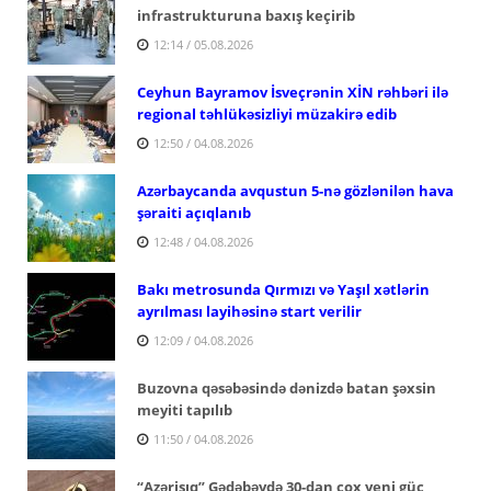
infrastrukturuna baxış keçirib
12:14 / 05.08.2026
Ceyhun Bayramov İsveçrənin XİN rəhbəri ilə
regional təhlükəsizliyi müzakirə edib
12:50 / 04.08.2026
Azərbaycanda avqustun 5-nə gözlənilən hava
şəraiti açıqlanıb
12:48 / 04.08.2026
Bakı metrosunda Qırmızı və Yaşıl xətlərin
ayrılması layihəsinə start verilir
12:09 / 04.08.2026
Buzovna qəsəbəsində dənizdə batan şəxsin
meyiti tapılıb
11:50 / 04.08.2026
“Azərişıq” Gədəbəydə 30-dan çox yeni güc