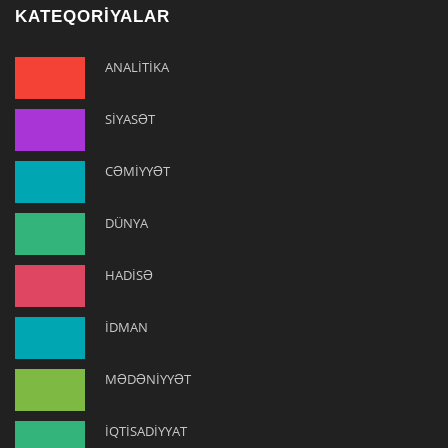
KATEQORİYALAR
ANALİTİKA
SİYASƏT
CƏMİYYƏT
DÜNYA
HADİSƏ
İDMAN
MƏDƏNİYYƏT
İQTİSADİYYAT