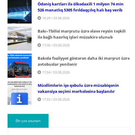
Ödəniş kartları ilə ölkədaxili 1 milyon 74 min
526 manatlıq 5305 fırıldaqçılıq halı baş verib
18:29 / 03.08.2026
Bakı–Tbilisi marşrutu üzrə əlavə reysin təşkili
ilə bağlı hazırlıq işləri müzakirə olunub
17:06 / 03.08.2026
Bakıda fəaliyyət göstərən daha iki marşrut üzrə
avtobuslar yenilənir
17:04 / 03.08.2026
Müəllimlərin işə qəbulu üzrə müsabiqənin
vakansiya seçimi mərhələsinə başlanılır
17:03 / 03.08.2026
Ən çox oxunan