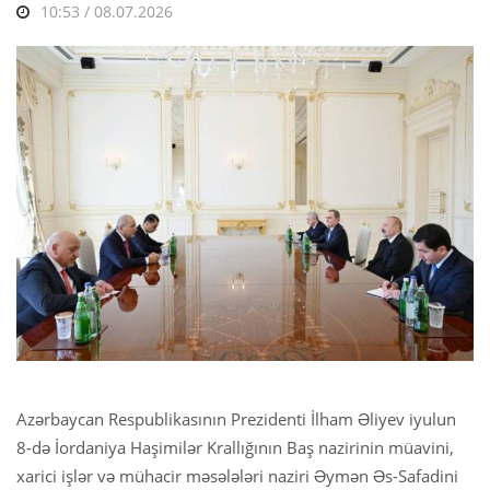
10:53 / 08.07.2026
Azərbaycan Respublikasının Prezidenti İlham Əliyev iyulun
8-də İordaniya Haşimilər Krallığının Baş nazirinin müavini,
xarici işlər və mühacir məsələləri naziri Əymən Əs-Safadini