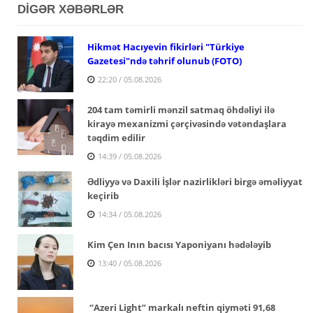
DİGƏR XƏBƏRLƏR
Hikmət Hacıyevin fikirləri "Türkiye
Gazetesi"ndə təhrif olunub (FOTO)
22:20 / 05.08.2026
204 tam təmirli mənzil satmaq öhdəliyi ilə
kirayə mexanizmi çərçivəsində vətəndaşlara
təqdim edilir
14:39 / 05.08.2026
Ədliyyə və Daxili İşlər nazirlikləri birgə əməliyyat
keçirib
14:34 / 05.08.2026
Kim Çen Inın bacısı Yaponiyanı hədələyib
13:40 / 05.08.2026
“Azeri Light” markalı neftin qiyməti 91,68