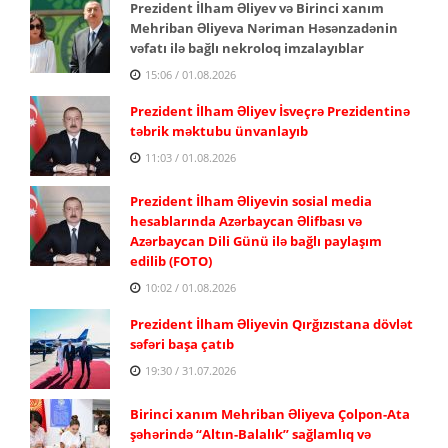
Prezident İlham Əliyev və Birinci xanım
Mehriban Əliyeva Nəriman Həsənzadənin
vəfatı ilə bağlı nekroloq imzalayıblar
15:06 / 01.08.2026
Prezident İlham Əliyev İsveçrə Prezidentinə
təbrik məktubu ünvanlayıb
11:03 / 01.08.2026
Prezident İlham Əliyevin sosial media
hesablarında Azərbaycan Əlifbası və
Azərbaycan Dili Günü ilə bağlı paylaşım
edilib (FOTO)
10:02 / 01.08.2026
Prezident İlham Əliyevin Qırğızıstana dövlət
səfəri başa çatıb
19:30 / 31.07.2026
Birinci xanım Mehriban Əliyeva Çolpon-Ata
şəhərində “Altın-Balalık” sağlamlıq və