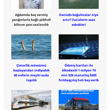
Ağdamda baş vermiş
Dənizdə boğulmalar niyə
yanğınlarla bağlı şübhəli
artır? Faciələrin əsas
bilinən şəxs saxlanılıb
səbəbləri
Çimərlik mövsümü
Ödəniş kartları ilə
başlayandan indiyədək
ölkədaxili 1 milyon 74
40 nəfərin meyiti suda
min 526 manatlıq 5305
tapılıb
fırıldaqçılıq halı baş verib