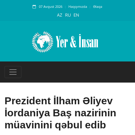
07 Avqust 2026
Haqqımızda
Əlaqə
AZ
RU
EN
Prezident İlham Əliyev
İordaniya Baş nazirinin
müavinini qəbul edib