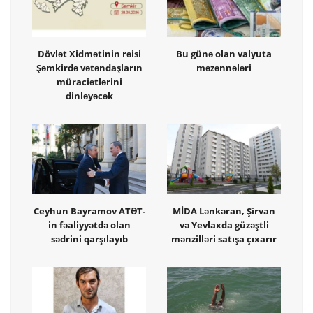
Dövlət Xidmətinin rəisi
Bu günə olan valyuta
Şəmkirdə vətəndaşların
məzənnələri
müraciətlərini
dinləyəcək
Ceyhun Bayramov ATƏT-
MİDA Lənkəran, Şirvan
in fəaliyyətdə olan
və Yevlaxda güzəştli
sədrini qarşılayıb
mənzilləri satışa çıxarır