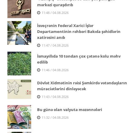
mərkəzi quraşdırıb
11:48 / 04.08.2026
İsveçrənin Federal Xarici İşlər
Departamentinin rəhbəri Bakıda şəhidlərin
xatirəsini anıb
11:47 / 04.08.2026
İsmayıllıda 10 tondan çox çətənə kolu məhv
edilib
11:46 / 04.08.2026
Dövlət Xidmətinin rəisi Şəmkirdə vətəndaşların
müraciətlərini dinləyəcək
11:43 / 04.08.2026
Bu günə olan valyuta məzənnələri
11:32 / 04.08.2026