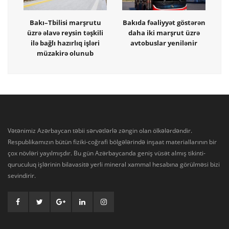
Bakı–Tbilisi marşrutu
Bakıda fəaliyyət göstərən
üzrə əlavə reysin təşkili
daha iki marşrut üzrə
ilə bağlı hazırlıq işləri
avtobuslar yenilənir
müzakirə olunub
Vətənimiz Azərbaycan təbii sərvətlərlə zəngin olan ölkələrdəndir.
Respublikamızın bütün fiziki-coğrafi bölgələrində inşaat materiallarının bir
çox növləri yayılmışdır. Bu gün Azərbaycanda geniş vüsət almış tikinti-
quruculuq işlərinin bilavasitə yerli mineral xammal hesabına görülməsi bizi
sevindirir.