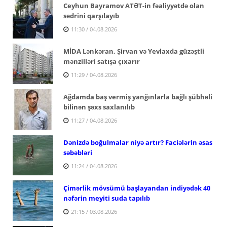
Ceyhun Bayramov ATƏT-in fəaliyyətdə olan
sədrini qarşılayıb
11:30 / 04.08.2026
MİDA Lənkəran, Şirvan və Yevlaxda güzəştli
mənzilləri satışa çıxarır
11:29 / 04.08.2026
Ağdamda baş vermiş yanğınlarla bağlı şübhəli
bilinən şəxs saxlanılıb
11:27 / 04.08.2026
Dənizdə boğulmalar niyə artır? Faciələrin əsas
səbəbləri
11:24 / 04.08.2026
Çimərlik mövsümü başlayandan indiyədək 40
nəfərin meyiti suda tapılıb
21:15 / 03.08.2026