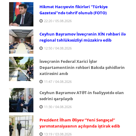
Hikmət Hacıyevin fikirləri "Türkiye
Gazetesi"ndə təhrif olunub (FOTO)
22:20 / 05.08.2026
Ceyhun Bayramov İsveçrənin XİN rəhbəri ilə
regional təhlükəsizliyi müzakirə edib
12:50 / 04.08.2026
İsveçrənin Federal Xarici İşlər
Departamentinin rəhbəri Bakıda şəhidlərin
xatirəsini anıb
11:47 / 04.08.2026
Ceyhun Bayramov ATƏT-in fəaliyyətdə olan
sədrini qarşılayıb
11:30 / 04.08.2026
Prezident İlham Əliyev “Yeni Səngəçal”
yarımstansiyasının açılışında iştirak edib
13:19 / 03.08.2026