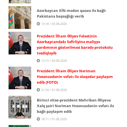
Azərbaycan XİN mədən qəzası ilə bağlı
Pakistana başsağlığı verib
13:18 / 03.08.2026
Prezident İlham Əliyev Fələstinin
Azərbaycandakı Səfirliyinə maliyyə
yardımının göstərilməsi barədə protokolu
təsdiqləyib
13:15 / 03.08.2026
Prezident İlham Əliyev Nəriman
Həsənzadənin vəfatı ilə əlaqədar paylaşım
edib (FOTO)
21:34 / 01.08.2026
Birinci vitse-prezident Mehriban Əliyeva
Xalq şairi Nəriman Həsənzadənin vəfatı ilə
bağlı paylaşım edib
18:11 / 01.08.2026