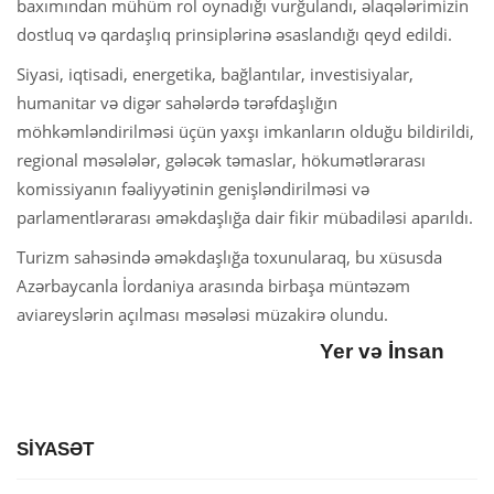
baxımından mühüm rol oynadığı vurğulandı, əlaqələrimizin
dostluq və qardaşlıq prinsiplərinə əsaslandığı qeyd edildi.
Siyasi, iqtisadi, energetika, bağlantılar, investisiyalar,
humanitar və digər sahələrdə tərəfdaşlığın
möhkəmləndirilməsi üçün yaxşı imkanların olduğu bildirildi,
regional məsələlər, gələcək təmaslar, hökumətlərarası
komissiyanın fəaliyyətinin genişləndirilməsi və
parlamentlərarası əməkdaşlığa dair fikir mübadiləsi aparıldı.
Turizm sahəsində əməkdaşlığa toxunularaq, bu xüsusda
Azərbaycanla İordaniya arasında birbaşa müntəzəm
aviareyslərin açılması məsələsi müzakirə olundu.
Yer və İnsan
SİYASƏT