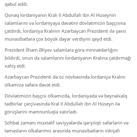
qəbul edib.
Qonaq İordaniyanın Kralı II Abdullah ibn Al Hüseynin
salamlarını və İordaniyaya dəvətini dövlətimizin başçısına
çatdırdı, İordaniya Kralının Azərbaycan Prezidenti ilə şəxsi
münasibətlərə çox böyük dəyər verdiyini qeyd etdi.
Prezident İlham Əliyev salamlara görə minnətdarlığını
bildirdi, onun da salamlarını İordaniyanın Kralına çatdırmağı
xahiş etdi.
Azərbaycan Prezidenti də öz növbəsində İordaniya Kralını
ölkəmizə səfərə dəvət etdi.
Dövlətimizin başçısı ölkəmizdə, İordaniyada və beynəlxalq
tədbirlər çərçivəsində Kral II Abdullah ibn Al Hüseyn ilə
görüşlərini məmnunluqla xatırladı.
Söhbət zamanı müxtəlif səviyyələrdə qarşılıqlı səfərlərin və
təmasların ölkələrimiz arasında münasibətlərin inkişafı