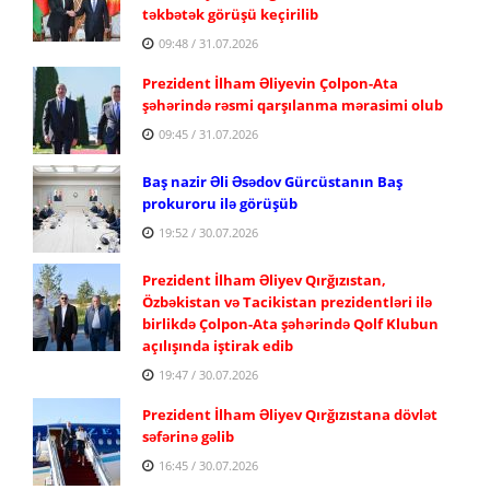
təkbətək görüşü keçirilib
09:48 / 31.07.2026
Prezident İlham Əliyevin Çolpon-Ata
şəhərində rəsmi qarşılanma mərasimi olub
09:45 / 31.07.2026
Baş nazir Əli Əsədov Gürcüstanın Baş
prokuroru ilə görüşüb
19:52 / 30.07.2026
Prezident İlham Əliyev Qırğızıstan,
Özbəkistan və Tacikistan prezidentləri ilə
birlikdə Çolpon-Ata şəhərində Qolf Klubun
açılışında iştirak edib
19:47 / 30.07.2026
Prezident İlham Əliyev Qırğızıstana dövlət
səfərinə gəlib
16:45 / 30.07.2026