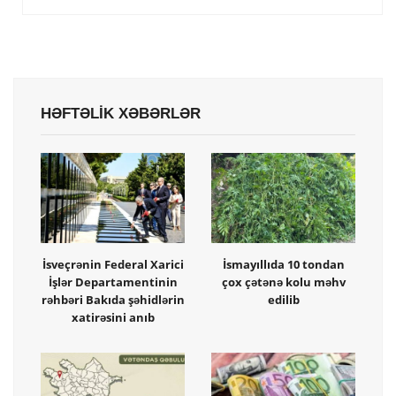
HƏFTƏLİK XƏBƏRLƏR
İsveçrənin Federal Xarici
İsmayıllıda 10 tondan
İşlər Departamentinin
çox çətənə kolu məhv
rəhbəri Bakıda şəhidlərin
edilib
xatirəsini anıb