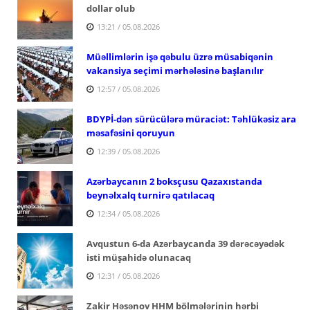
dollar olub
13:21 / 05.08.2026
Müəllimlərin işə qəbulu üzrə müsabiqənin
vakansiya seçimi mərhələsinə başlanılır
12:57 / 05.08.2026
BDYPİ-dən sürücülərə müraciət: Təhlükəsiz ara
məsafəsini qoruyun
12:39 / 05.08.2026
Azərbaycanın 2 boksçusu Qazaxıstanda
beynəlxalq turnirə qatılacaq
12:34 / 05.08.2026
Avqustun 6-da Azərbaycanda 39 dərəcəyədək
isti müşahidə olunacaq
12:31 / 05.08.2026
Zakir Həsənov HHM bölmələrinin hərbi