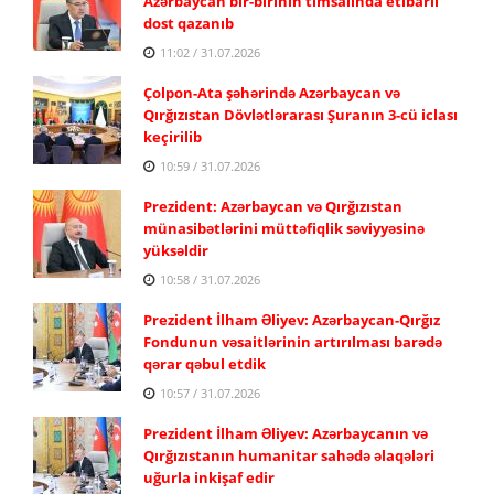
Azərbaycan bir-birinin timsalında etibarlı
dost qazanıb
11:02 / 31.07.2026
Çolpon-Ata şəhərində Azərbaycan və
Qırğızıstan Dövlətlərarası Şuranın 3-cü iclası
keçirilib
10:59 / 31.07.2026
Prezident: Azərbaycan və Qırğızıstan
münasibətlərini müttəfiqlik səviyyəsinə
yüksəldir
10:58 / 31.07.2026
Prezident İlham Əliyev: Azərbaycan-Qırğız
Fondunun vəsaitlərinin artırılması barədə
qərar qəbul etdik
10:57 / 31.07.2026
Prezident İlham Əliyev: Azərbaycanın və
Qırğızıstanın humanitar sahədə əlaqələri
uğurla inkişaf edir