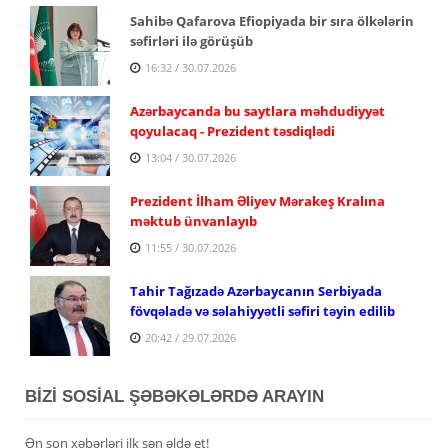
Sahibə Qafarova Efiopiyada bir sıra ölkələrin
səfirləri ilə görüşüb
16:32 / 30.07.2026
Azərbaycanda bu saytlara məhdudiyyət
qoyulacaq - Prezident təsdiqlədi
13:04 / 30.07.2026
Prezident İlham Əliyev Mərakeş Kralına
məktub ünvanlayıb
11:55 / 30.07.2026
Tahir Tağızadə Azərbaycanın Serbiyada
fövqəladə və səlahiyyətli səfiri təyin edilib
20:42 / 29.07.2026
BİZİ SOSİAL ŞƏBƏKƏLƏRDƏ ARAYIN
Ən son xəbərləri ilk sən əldə et!