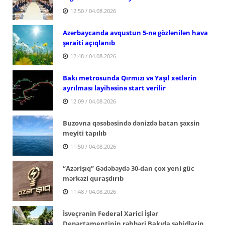
12:50 / 04.08.2026
Azərbaycanda avqustun 5-nə gözlənilən hava
şəraiti açıqlanıb
12:48 / 04.08.2026
Bakı metrosunda Qırmızı və Yaşıl xətlərin
ayrılması layihəsinə start verilir
12:09 / 04.08.2026
Buzovna qəsəbəsində dənizdə batan şəxsin
meyiti tapılıb
11:50 / 04.08.2026
“Azərişıq” Gədəbəydə 30-dan çox yeni güc
mərkəzi quraşdırıb
11:48 / 04.08.2026
İsveçrənin Federal Xarici İşlər
Departamentinin rəhbəri Bakıda şəhidlərin