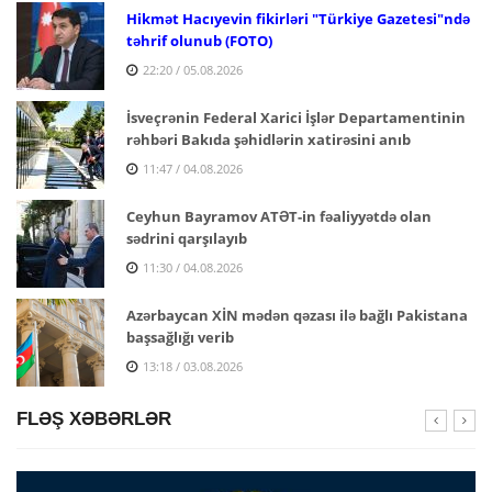
Hikmət Hacıyevin fikirləri "Türkiye Gazetesi"ndə
təhrif olunub (FOTO)
22:20 / 05.08.2026
İsveçrənin Federal Xarici İşlər Departamentinin
rəhbəri Bakıda şəhidlərin xatirəsini anıb
11:47 / 04.08.2026
Ceyhun Bayramov ATƏT-in fəaliyyətdə olan
sədrini qarşılayıb
11:30 / 04.08.2026
Azərbaycan XİN mədən qəzası ilə bağlı Pakistana
başsağlığı verib
13:18 / 03.08.2026
FLƏŞ XƏBƏRLƏR