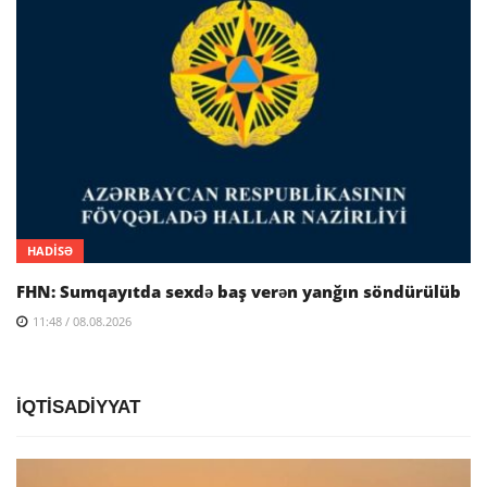
HADİSƏ
FHN: Sumqayıtda sexdə baş verən yanğın söndürülüb
11:48 / 08.08.2026
İQTİSADİYYAT