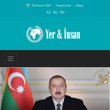
09 Avqust 2026
Haqqımızda
Əlaqə
AZ
RU
EN