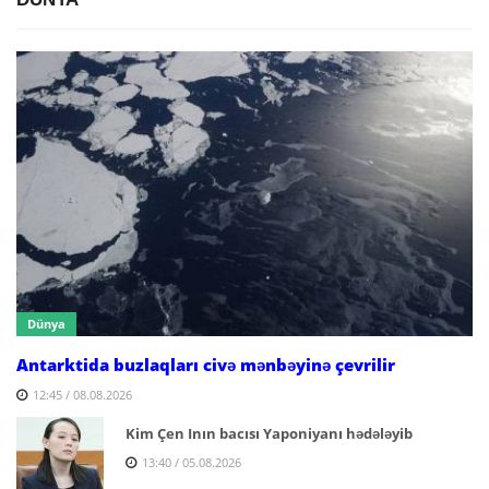
Dünya
Antarktida buzlaqları civə mənbəyinə çevrilir
12:45 / 08.08.2026
Kim Çen Inın bacısı Yaponiyanı hədələyib
13:40 / 05.08.2026