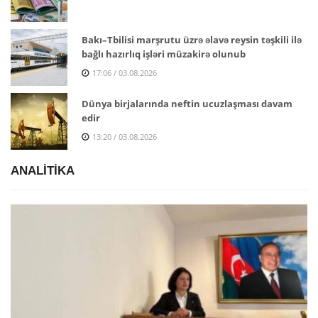
Bakı–Tbilisi marşrutu üzrə əlavə reysin təşkili ilə
bağlı hazırlıq işləri müzakirə olunub
17:06 / 03.08.2026
Dünya birjalarında neftin ucuzlaşması davam
edir
13:20 / 03.08.2026
ANALİTİKA