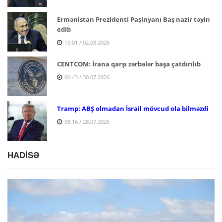
Ermənistan Prezidenti Paşinyanı Baş nazir təyin
edib
15:01 / 02.08.2026
CENTCOM: İrana qarşı zərbələr başa çatdırılıb
06:43 / 30.07.2026
Tramp: ABŞ olmadan İsrail mövcud ola bilməzdi
08:16 / 28.07.2026
HADİSƏ