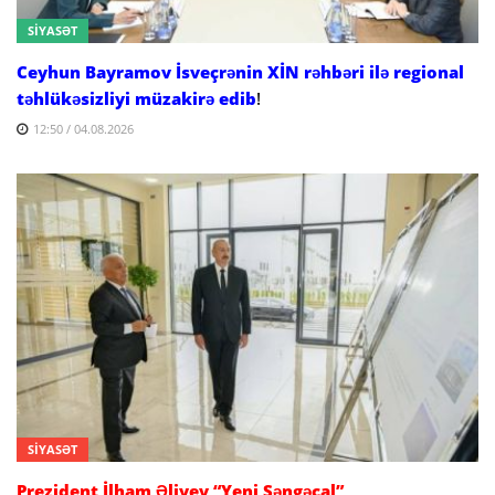
SİYASƏT
Ceyhun Bayramov İsveçrənin XİN rəhbəri ilə regional
təhlükəsizliyi müzakirə edib
!
12:50 / 04.08.2026
SİYASƏT
Prezident İlham Əliyev “Yeni Səngəçal”