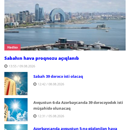
Hadisə
Sabahın hava proqnozu açıqlanıb
13:55 / 09.08.2026
Sabah 39 dərəcə isti olacaq
12:42 / 08.08.2026
Avqustun 6-da Azərbaycanda 39 dərəcəyədək isti
müşahidə olunacaq
12:31 / 05.08.2026
Azərbaycanda avqustun 5-nə gözlənilən hava