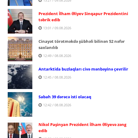
13:21 / 09.08.2026
Prezident İlham Əliyev Sinqapur Prezidentini
təbrik edib
13:01 / 09.08.2026
Cinayət törətməkdə şübhəli bilinən 52 nəfər
saxlanılıb
12:49 / 08.08.2026
Antarktida buzlaqları civə mənbəyinə çevrilir
12:45 / 08.08.2026
Sabah 39 dərəcə isti olacaq
12:42 / 08.08.2026
Nikol Paşinyan Prezident İlham Əliyevə zəng
edib