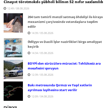
Cinayət törətməkdə şübhəli bilinən 52 nəfər saxlanılıb
12:49 / 08.08.2026
204 tam təmirli mənzil satmaq öhdəliyi ilə kirayə
mexanizmi çərçivəsində vətəndaşlara təqdim
edilir
14:39 / 05.08.2026
Ədliyyə və Daxili İşlər nazirlikləri birgə əməliyyat
keçirib
14:34 / 05.08.2026
BDYPİ-dən sürücülərə müraciət: Təhlükəsiz ara
məsafəsini qoruyun
12:39 / 05.08.2026
Bakı metrosunda Qırmızı və Yaşıl xətlərin
ayrılması layihəsinə start verilir
12:09 / 04.08.2026
DÜNYA