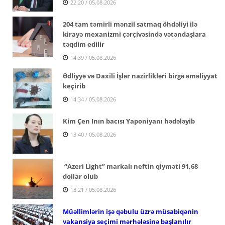
22:20 / 05.08.2026
204 tam təmirli mənzil satmaq öhdəliyi ilə
kirayə mexanizmi çərçivəsində vətəndaşlara
təqdim edilir
14:39 / 05.08.2026
Ədliyyə və Daxili İşlər nazirlikləri birgə əməliyyat
keçirib
14:34 / 05.08.2026
Kim Çen Inın bacısı Yaponiyanı hədələyib
13:40 / 05.08.2026
“Azeri Light” markalı neftin qiyməti 91,68
dollar olub
13:21 / 05.08.2026
Müəllimlərin işə qəbulu üzrə müsabiqənin
vakansiya seçimi mərhələsinə başlanılır