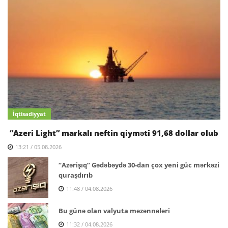
İqtisadiyyat
“Azeri Light” markalı neftin qiyməti 91,68 dollar olub
13:21 / 05.08.2026
“Azərişıq” Gədəbəydə 30-dan çox yeni güc mərkəzi
quraşdırıb
11:48 / 04.08.2026
Bu günə olan valyuta məzənnələri
11:32 / 04.08.2026