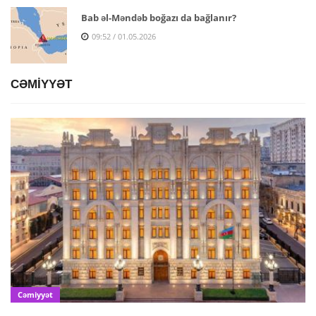
Bab əl-Məndəb boğazı da bağlanır?
09:52 / 01.05.2026
CƏMİYYƏT
Cəmiyyət