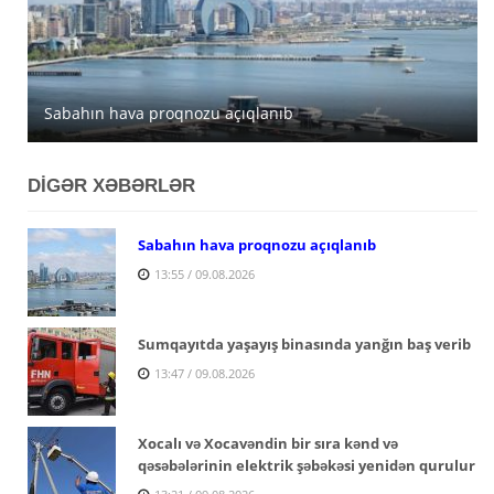
Avqustun 6-da Azərbaycanda 39 dərəcəyədək isti
Sabahın hava proqnozu açıqlanıb
Sabah 39 dərəcə isti olacaq
müşahidə olunacaq
DİGƏR XƏBƏRLƏR
Sabahın hava proqnozu açıqlanıb
13:55 / 09.08.2026
Sumqayıtda yaşayış binasında yanğın baş verib
13:47 / 09.08.2026
Xocalı və Xocavəndin bir sıra kənd və
qəsəbələrinin elektrik şəbəkəsi yenidən qurulur