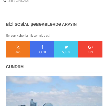
13;15 / 03.08.2026
BİZİ SOSİAL ŞƏBƏKƏLƏRDƏ ARAYIN
Ən son xəbərləri ilk sən əldə et!
345
3,460
5,600
659
GÜNDƏM