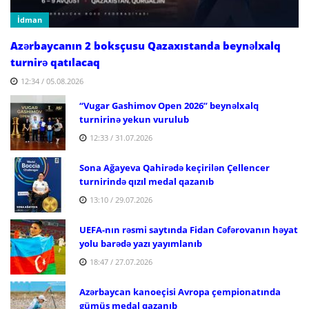
İdman
Azərbaycanın 2 boksçusu Qazaxıstanda beynəlxalq
turnirə qatılacaq
12:34 / 05.08.2026
“Vugar Gashimov Open 2026” beynəlxalq
turnirinə yekun vurulub
12:33 / 31.07.2026
Sona Ağayeva Qahirədə keçirilən Çellencer
turnirində qızıl medal qazanıb
13:10 / 29.07.2026
UEFA-nın rəsmi saytında Fidan Cəfərovanın həyat
yolu barədə yazı yayımlanıb
18:47 / 27.07.2026
Azərbaycan kanoeçisi Avropa çempionatında
gümüş medal qazanıb