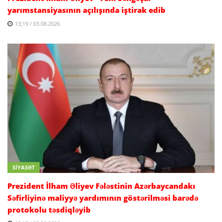
yarımstansiyasının açılışında iştirak edib
13;19 / 03.08.2026
SİYASƏT
Prezident İlham Əliyev Fələstinin Azərbaycandakı
Səfirliyinə maliyyə yardımının göstərilməsi barədə
protokolu təsdiqləyib