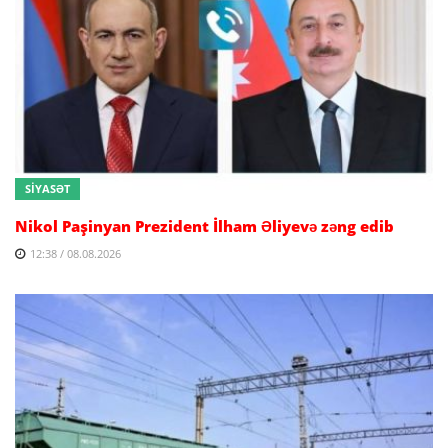
SİYASƏT
Nikol Paşinyan Prezident İlham Əliyevə zəng edib
12:38 / 08.08.2026