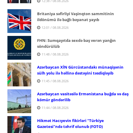
12:38 / 08.08.2026
Britaniya səfirliyi Vaşinqton sammitinin
ildönümü ilə bağlı bəyanat yayıb
12:01 / 08.08.2026
FHN: Sumqayıtda sexdə baş verən yanğın
söndürülüb
11:48 / 08.08.2026
Azərbaycan XİN Gürcüstandakı münaqişənin
sülh yolu ilə həllinə dəstəyini təsdiqləyib
11:45 / 08.08.2026
Azərbaycan vasitəsilə Ermənistana buğda və daş
kömür göndərilib
11:44 / 08.08.2026
Hikmət Hacıyevin fikirləri "Türkiye
Gazetesi"ndə təhrif olunub (FOTO)