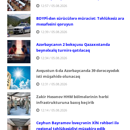
12:57 / 05.08.2026
BDYPİ-dən sürücülərə müraciət: Təhlükəsiz ara
məsafəsini qoruyun
12:39 / 05.08.2026
Azərbaycanın 2 boksçusu Qazaxıstanda
beynəlxalq turnirə qatılacaq
12:34 / 05.08.2026
Avqustun 6-da Azərbaycanda 39 dərəcəyədək
isti müşahidə olunacaq
12:31 / 05.08.2026
Zakir Həsənov HHM bölmələrinin hərbi
infrastrukturuna baxış keçirib
12:14 / 05.08.2026
Ceyhun Bayramov İsveçrənin XİN rəhbəri ilə
regional təhlükəsizliyi müzakirə edib