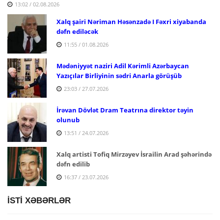
13:02 / 02.08.2026
Xalq şairi Nəriman Həsənzadə I Fəxri xiyabanda
dəfn ediləcək
11:55 / 01.08.2026
Mədəniyyət naziri Adil Kərimli Azərbaycan
Yazıçılar Birliyinin sədri Anarla görüşüb
23:03 / 27.07.2026
İrəvan Dövlət Dram Teatrına direktor təyin
olunub
13:51 / 24.07.2026
Xalq artisti Tofiq Mirzəyev İsrailin Arad şəhərində
dəfn edilib
16:37 / 23.07.2026
İSTİ XƏBƏRLƏR