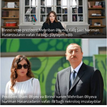
Birinci vitse-prezident Mehriban Əliyeva Xalq şairi Nəriman
-->
Həsənzadənin vəfatı ilə bağlı paylaşım edib
Prezident İlham Əliyev və Birinci xanım Mehriban Əliyeva
-->
Nəriman Həsənzadənin vəfatı ilə bağlı nekroloq imzalayıblar