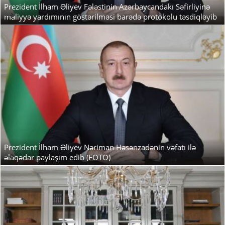
Prezident İlham Əliyev Fələstinin Azərbaycandakı Səfirliyinə
-->
maliyyə yardımının göstərilməsi barədə protokolu təsdiqləyib
Prezident İlham Əliyev Nəriman Həsənzadənin vəfatı ilə
-->
əlaqədar paylaşım edib (FOTO)