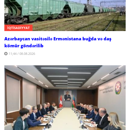
İQTİSADİYYAT
Azərbaycan vasitəsilə Ermənistana buğda və daş
kömür göndərilib
11;44 / 08.08.2026