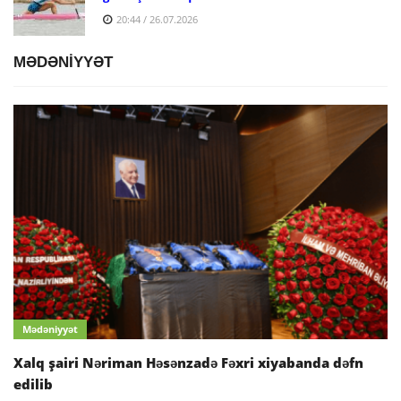
20:44 / 26.07.2026
MƏDƏNİYYƏT
Mədəniyyət
Xalq şairi Nəriman Həsənzadə Fəxri xiyabanda dəfn
edilib