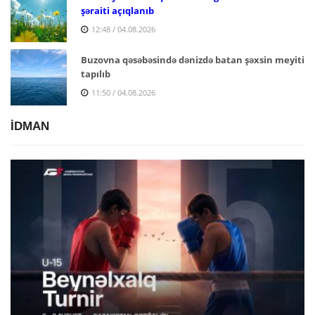
şəraiti açıqlanıb
12:48 / 04.08.2026
Buzovna qəsəbəsində dənizdə batan şəxsin meyiti
tapılıb
11:50 / 04.08.2026
İDMAN