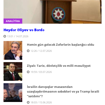
ANALİTİKA
Heydər Əliyev və Bərdə
13:01 / 14.07.2026
Həmin gün gələcək Zəfərlərin başlanğıcı oldu
12:26 / 12.07.2026
Ziyalı: Tarix, dövlətçilik və milli məsuliyyət
19:59 / 03.07.2026
İsrailin danışıqlar masasından
uzaqlaşdırılmasının səbəbləri və ya Tramp İsraili
“satdımı”?
18:03 / 15.06.2026