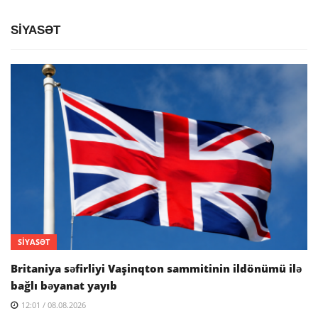
SİYASƏT
SİYASƏT
Britaniya səfirliyi Vaşinqton sammitinin ildönümü ilə
bağlı bəyanat yayıb
12:01 / 08.08.2026