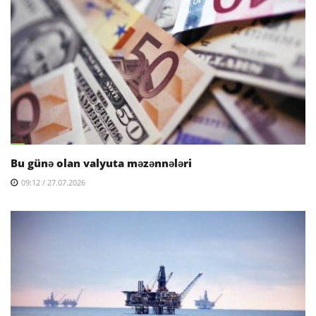
Bu günə olan valyuta məzənnələri
09:12 / 27.07.2026