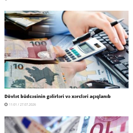
Dövlət büdcəsinin gəlirləri və xərcləri açıqlanıb
11:01 / 27.07.2026