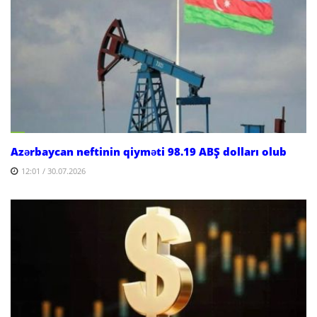
Azərbaycan neftinin qiyməti 98.19 ABŞ dolları olub
12:01 / 30.07.2026