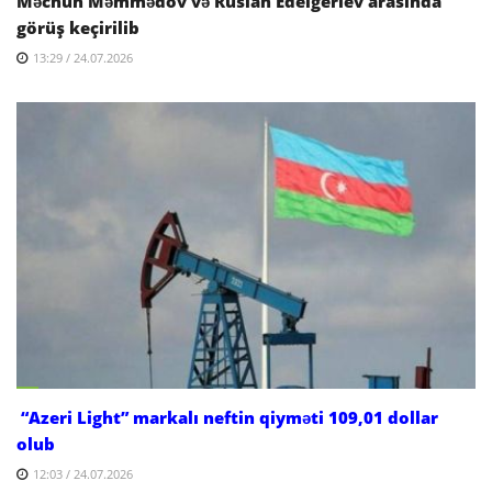
Məcnun Məmmədov və Ruslan Edelgeriev arasında
görüş keçirilib
13:29 / 24.07.2026
“Azeri Light” markalı neftin qiyməti 109,01 dollar
olub
12:03 / 24.07.2026