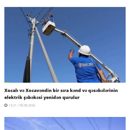
Xocalı və Xocavəndin bir sıra kənd və qəsəbələrinin
elektrik şəbəkəsi yenidən qurulur
13:21 / 09.08.2026