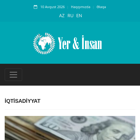
10 Avqust 2026
Haqqımızda
Əlaqə
AZ
RU
EN
İQTİSADİYYAT