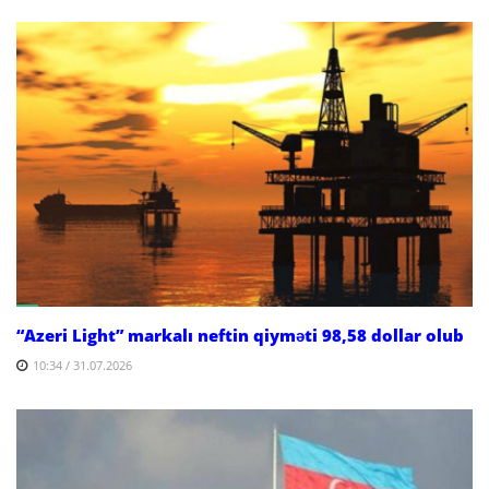
“Azeri Light” markalı neftin qiyməti 98,58 dollar olub
10:34 / 31.07.2026