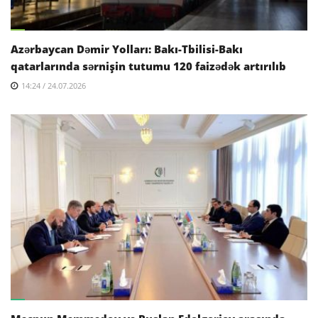
Azərbaycan Dəmir Yolları: Bakı-Tbilisi-Bakı
qatarlarında sərnişin tutumu 120 faizədək artırılıb
14:24 / 24.07.2026