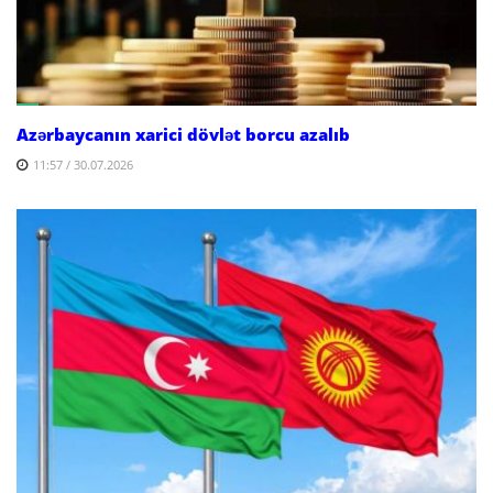
Azərbaycanın xarici dövlət borcu azalıb
11:57 / 30.07.2026