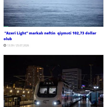
“Azeri Light” markalı neftin qiyməti 102,73 dollar
olub
13:39 / 25.07.2026