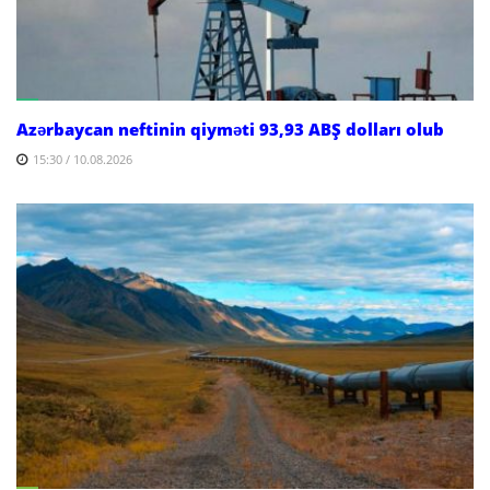
Azərbaycan neftinin qiyməti 93,93 ABŞ dolları olub
15:30 / 10.08.2026