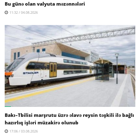
Bu günə olan valyuta məzənnələri
11:32 / 04.08.2026
Bakı–Tbilisi marşrutu üzrə əlavə reysin təşkili ilə bağlı
hazırlıq işləri müzakirə olunub
17:06 / 03.08.2026