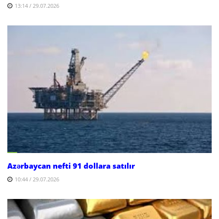
13:14 / 29.07.2026
Azərbaycan nefti 91 dollara satılır
10:44 / 29.07.2026