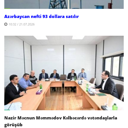
Azərbaycan nefti 93 dollara satılır
10:32 / 21.07.2026
Nazir Məcnun Məmmədov Kəlbəcərdə vətəndaşlarla
görüşüb