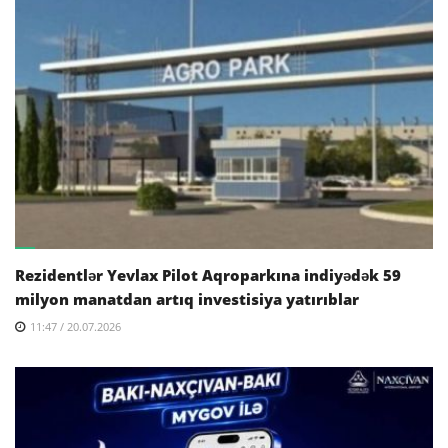
Rezidentlər Yevlax Pilot Aqroparkına indiyədək 59
milyon manatdan artıq investisiya yatırıblar
11:47 / 20.07.2026