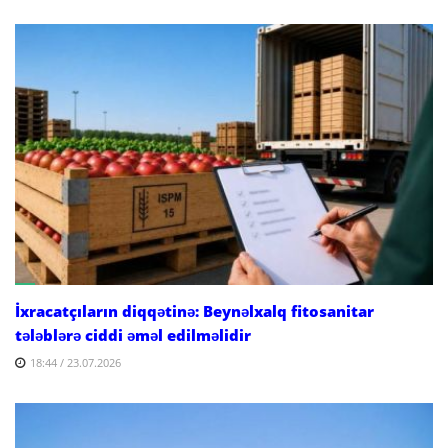
İxracatçıların diqqətinə: Beynəlxalq fitosanitar
tələblərə ciddi əməl edilməlidir
18:44 / 23.07.2026