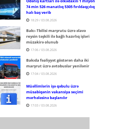
Ödəniş kartları ilə ölkədaxili 1 milyon
74 min 526 manatlıq 5305 fırıldaqçılıq
halı baş verib
18:29 / 03.08.2026
Bakı–Tbilisi marşrutu üzrə əlavə
reysin təşkili ilə bağlı hazırlıq işləri
müzakirə olunub
17:06 / 03.08.2026
Bakıda fəaliyyət göstərən daha iki
marşrut üzrə avtobuslar yenilənir
17:04 / 03.08.2026
Müəllimlərin işə qəbulu üzrə
müsabiqənin vakansiya seçimi
mərhələsinə başlanılır
17:03 / 03.08.2026