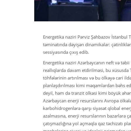
Energetika naziri Pərviz Şahbazov İstanbul Tə
təminatında dəyişən dinamikalar: çətinliklə
sessiyasında çıxış edib.
Energetika naziri Azərbaycanın neft və təbii 
reallıqlarda davam etdirilməsi, bu xüsusda Tü
töhfələrinin artırılması və bu ölkəyə cari 
planlaşdırılması kimi məqamlardan bəhs edib.
deyil, həm də tranzit ölkəsi kimi böyük əhə
Azərbaycan enerji resurslarını Avropa ölkələ
karbohidrogenlərə qarşı siyasət qlobal enerj
azalmasına, enerji resurslarının bazarlara ç
çatışmazlığına yol açmaqla qaz təchizatı pla
mənbələrinə siyasi və ideoloji prizmadan ya