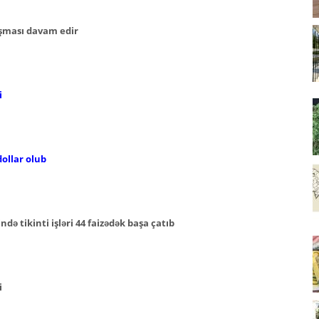
aşması davam edir
i
ollar olub
ə tikinti işləri 44 faizədək başa çatıb
i