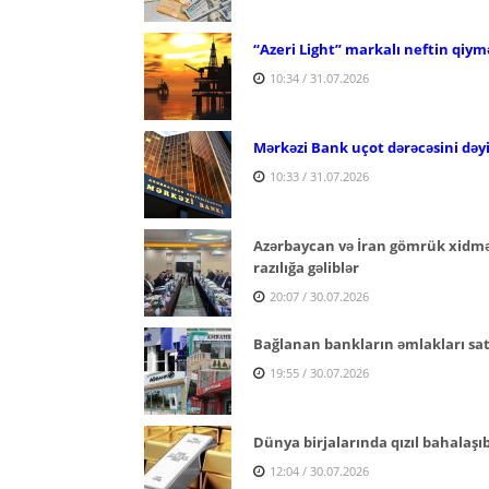
“Azeri Light” markalı neftin qiymə
10:34 / 31.07.2026
Mərkəzi Bank uçot dərəcəsini dəy
10:33 / 31.07.2026
Azərbaycan və İran gömrük xidmətl
razılığa gəliblər
20:07 / 30.07.2026
Bağlanan bankların əmlakları satı
19:55 / 30.07.2026
Dünya birjalarında qızıl bahalaşı
12:04 / 30.07.2026