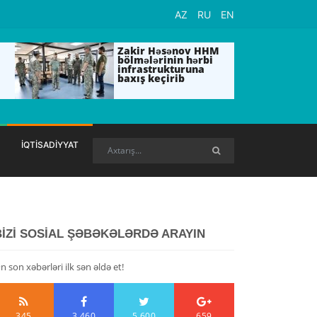
AZ
RU
EN
Zakir Həsənov HHM
bölmələrinin hərbi
infrastrukturuna
baxış keçirib
İQTİSADİYYAT
BİZİ SOSİAL ŞƏBƏKƏLƏRDƏ ARAYIN
n son xəbərləri ilk sən əldə et!
345
3,460
5,600
659