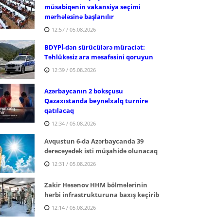
müsabiqənin vakansiya seçimi
mərhələsinə başlanılır
12:57 / 05.08.2026
BDYPİ-dən sürücülərə müraciət:
Təhlükəsiz ara məsafəsini qoruyun
12:39 / 05.08.2026
Azərbaycanın 2 boksçusu
Qazaxıstanda beynəlxalq turnirə
qatılacaq
12:34 / 05.08.2026
Avqustun 6-da Azərbaycanda 39
dərəcəyədək isti müşahidə olunacaq
12:31 / 05.08.2026
Zakir Həsənov HHM bölmələrinin
hərbi infrastrukturuna baxış keçirib
12:14 / 05.08.2026