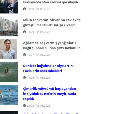
fəaliyyətdə olan sədrini qarşılayıb
11:30 / 04.08.2026
MİDA Lənkəran, Şirvan və Yevlaxda
güzəştli mənzilləri satışa çıxarır
11:29 / 04.08.2026
Ağdamda baş vermiş yanğınlarla
bağlı şübhəli bilinən şəxs saxlanılıb
11:27 / 04.08.2026
Dənizdə boğulmalar niyə artır?
Faciələrin əsas səbəbləri
11:24 / 04.08.2026
Çimərlik mövsümü başlayandan
indiyədək 40 nəfərin meyiti suda
tapılıb
21:15 / 03.08.2026