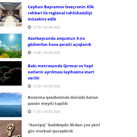
Ceyhun Bayramov İsveçrənin XİN
rəhbəri ilə regional təhlükəsizliyi
müzakirə edib
12:50 / 04.08.2026
Azərbaycanda avqustun 5-nə
gözlənilən hava şəraiti açıqlanıb
12:48 / 04.08.2026
Bakı metrosunda Qırmızı və Yaşıl
xətlərin ayrılması layihəsinə start
verilir
12:09 / 04.08.2026
Buzovna qəsəbəsində dənizdə batan
şəxsin meyiti tapılıb
11:50 / 04.08.2026
“Azərişıq” Gədəbəydə 30-dan çox yeni
güc mərkəzi quraşdırıb