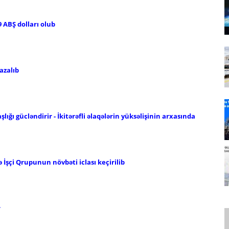
 ABŞ dolları olub
azalıb
ığı gücləndirir - İkitərəfli əlaqələrin yüksəlişinin arxasında
ə İşçi Qrupunun növbəti iclası keçirilib
r