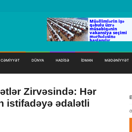
Müəllimlərin işə
qəbulu üzrə
müsabiqənin
vakansiya seçimi
mərhələsinə
başlanılır
CƏMİYYƏT
DÜNYA
HADİSƏ
İDMAN
MƏDƏNİYYƏT
ətlər Zirvəsində: Hər
 istifadəyə ədalətli
Ə