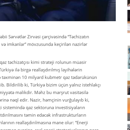
bii Sərvətlər Zirvəsi çərçivəsində “Təchizatın
r və imkanlar” mövzusunda keçirilən nazirlər
qaz təchizatçısı kimi strateji rolunun müasir
rkiyə ilə birgə reallaşdırılmış layihələrin
ildə təxminən 10 milyard kubmetr qaz tədarükünün
 Bildirilib ki, Türkiyə bizim üçün yalnız istehlakçı
miyyətə malikdir. Məhz bu marşrut vasitəsilə
rinə nəql edir. Nazir, həmçinin vurğulayıb ki,
i sistemində qaz sektoruna investisiyaların
atdırılmasını təmin edəcək infrastrukturların
nlarının reallaşdırılmasına mane olur: “Enerji
naşmaq əvəzinə, real enerji strategiyalarının necə