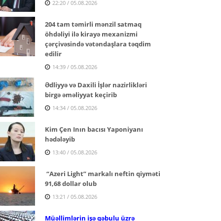
22:20 / 05.08.2026
204 tam təmirli mənzil satmaq
öhdəliyi ilə kirayə mexanizmi
çərçivəsində vətəndaşlara təqdim
edilir
14:39 / 05.08.2026
Ədliyyə və Daxili İşlər nazirlikləri
birgə əməliyyat keçirib
14:34 / 05.08.2026
Kim Çen Inın bacısı Yaponiyanı
hədələyib
13:40 / 05.08.2026
“Azeri Light” markalı neftin qiyməti
91,68 dollar olub
13:21 / 05.08.2026
Müəllimlərin işə qəbulu üzrə