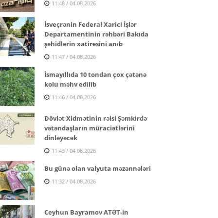
11:48 / 04.08.2026
İsveçrənin Federal Xarici İşlər
Departamentinin rəhbəri Bakıda
şəhidlərin xatirəsini anıb
11:47 / 04.08.2026
İsmayıllıda 10 tondan çox çətənə
kolu məhv edilib
11:46 / 04.08.2026
Dövlət Xidmətinin rəisi Şəmkirdə
vətəndaşların müraciətlərini
dinləyəcək
11:43 / 04.08.2026
Bu günə olan valyuta məzənnələri
11:32 / 04.08.2026
Ceyhun Bayramov ATƏT-in