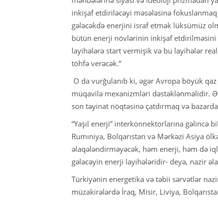
inkişaf etdiriləcəyi məsələsinə fokuslanmaq v
gələcəkdə enerjini israf etmək lüksümüz o
bütün enerji növlərinin inkişaf etdirilməsini
layihələrə start vermişik və bu layihələr rea
töhfə verəcək.”
O da vurğulanıb ki, əgər Avropa böyük qaz 
müqavilə mexanizmləri dəstəklənməlidir. Ə
son təyinat nöqtəsinə çatdırmaq və bazarda
“Yaşıl enerji” interkonnektorlarına gəlincə b
Rumıniya, Bolqarıstan və Mərkəzi Asiya ölkəl
əlaqələndirməyəcək, həm enerji, həm də iqli
gələcəyin enerji layihələridir- deyə, nazir əl
Türkiyənin energetika və təbii sərvətlər naz
müzakirələrdə İraq, Misir, Liviya, Bolqarıst