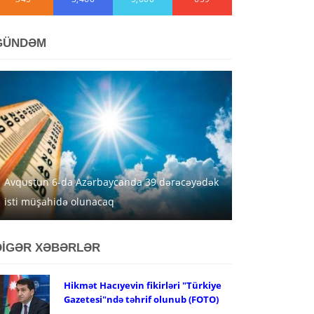
GÜNDƏM
Avqustun 6-da Azərbaycanda 39 dərəcəyədək
isti müşahidə olunacaq
DİGƏR XƏBƏRLƏR
Hikmət Hacıyevin fikirləri "Türkiye
Gazetesi"ndə təhrif olunub (FOTO)