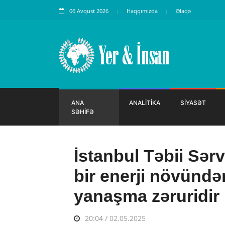
06 Avqust 2026
Haqqımızda
Əlaqə
ANA
ANALİTİKA
SİYASƏT
SƏHİFƏ
İstanbul Təbii Sərv
bir enerji növündən
yanaşma zəruridir
20:04 / 02.05.2025