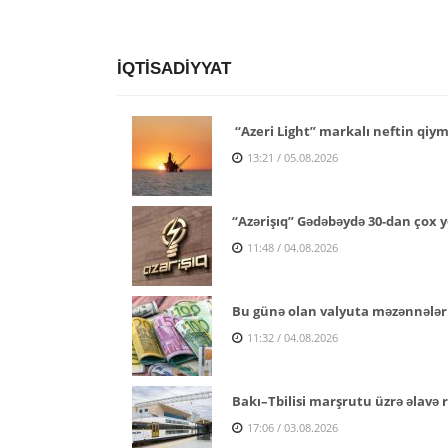
İQTİSADİYYAT
“Azeri Light” markalı neftin qiymə
13:21 / 05.08.2026
“Azərişıq” Gədəbəydə 30-dan çox y
11:48 / 04.08.2026
Bu günə olan valyuta məzənnələr
11:32 / 04.08.2026
Bakı–Tbilisi marşrutu üzrə əlavə re
17:06 / 03.08.2026