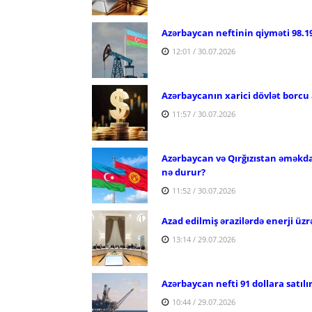
Azərbaycan neftinin qiyməti 98.19
12:01 / 30.07.2026
Azərbaycanın xarici dövlət borcu 
11:57 / 30.07.2026
Azərbaycan və Qırğızıstan əməkdaşl
nə durur?
11:52 / 30.07.2026
Azad edilmiş ərazilərdə enerji üzr
13:14 / 29.07.2026
Azərbaycan nefti 91 dollara satılı
10:44 / 29.07.2026