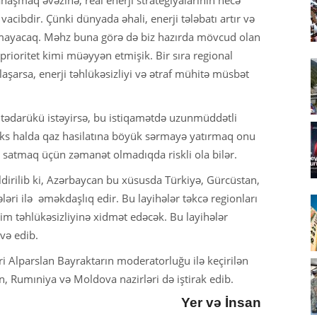
acibdir. Çünki dünyada əhali, enerji tələbatı artır və
lmayacaq. Məhz buna görə də biz hazırda mövcud olan
 prioritet kimi müəyyən etmişik. Bir sıra regional
llaşarsa, enerji təhlükəsizliyi və ətraf mühitə müsbət
tədarükü istəyirsə, bu istiqamətdə uzunmüddətli
ks halda qaz hasilatına böyük sərmayə yatırmaq onu
 satmaq üçün zəmanət olmadıqda riskli ola bilər.
ildirilib ki, Azərbaycan bu xüsusda Türkiyə, Gürcüstan,
əri ilə əməkdaşlıq edir. Bu layihələr təkcə regionları
m təhlükəsizliyinə xidmət edəcək. Bu layihələr
avə edib.
iri Alparslan Bayraktarın moderatorluğu ilə keçirilən
an, Rumıniya və Moldova nazirləri də iştirak edib.
Yer və İnsan