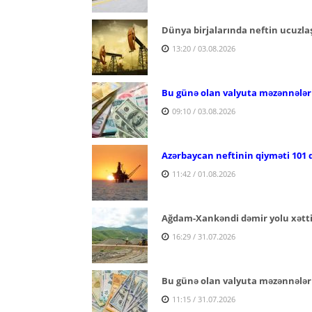
Dünya birjalarında neftin ucuzl
13:20 / 03.08.2026
Bu günə olan valyuta məzənnələr
09:10 / 03.08.2026
Azərbaycan neftinin qiyməti 101 d
11:42 / 01.08.2026
Ağdam-Xankəndi dəmir yolu xəttind
16:29 / 31.07.2026
Bu günə olan valyuta məzənnələr
11:15 / 31.07.2026