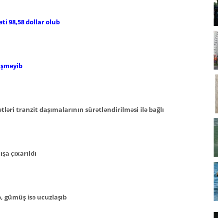
ti 98,58 dollar olub
işməyib
əri tranzit daşımalarının sürətləndirilməsi ilə bağlı
şa çıxarıldı
b, gümüş isə ucuzlaşıb