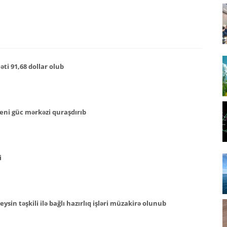
ti 91,68 dollar olub
eni güc mərkəzi quraşdırıb
i
ysin təşkili ilə bağlı hazırlıq işləri müzakirə olunub