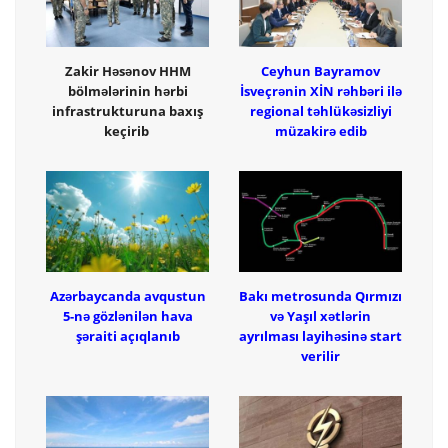
Zakir Həsənov HHM
Ceyhun Bayramov
bölmələrinin hərbi
İsveçrənin XİN rəhbəri ilə
infrastrukturuna baxış
regional təhlükəsizliyi
keçirib
müzakirə edib
Azərbaycanda avqustun
Bakı metrosunda Qırmızı
5-nə gözlənilən hava
və Yaşıl xətlərin
şəraiti açıqlanıb
ayrılması layihəsinə start
verilir