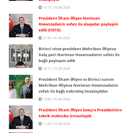
13:15 / 03.08.2026
Prezident İlham Əliyev Nəriman
Həsənzadənin vəfatı ilə əlaqədar paylaşım
edib (FOTO)
21:34 / 01.08.2026
Birinci vitse-prezident Mehriban Əliyeva
Xalq şairi Nəriman Həsənzadənin vəfatı ilə
bağlı paylaşım edib
18:11 / 01.08.2026
Prezident İlham Əliyev və Birinci xanım
Mehriban Əliyeva Nəriman Həsənzadənin
vəfatı ilə bağlı nekroloq imzalayıblar
15:06 / 01.08.2026
Prezident İlham Əliyev İsveçrə Prezidentinə
təbrik məktubu ünvanlayıb
11:03 / 01.08.2026