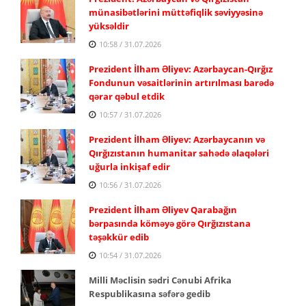
münasibətlərini müttəfiqlik səviyyəsinə
yüksəldir
10:58 / 31.07.2026
Prezident İlham Əliyev: Azərbaycan-Qırğız
Fondunun vəsaitlərinin artırılması barədə
qərar qəbul etdik
10:57 / 31.07.2026
Prezident İlham Əliyev: Azərbaycanın və
Qırğızıstanın humanitar sahədə əlaqələri
uğurla inkişaf edir
10:56 / 31.07.2026
Prezident İlham Əliyev Qarabağın
bərpasında köməyə görə Qırğızıstana
təşəkkür edib
10:54 / 31.07.2026
Milli Məclisin sədri Cənubi Afrika
Respublikasına səfərə gedib