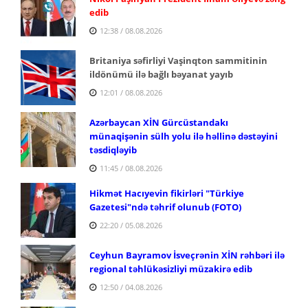
edib
12:38 / 08.08.2026
Britaniya səfirliyi Vaşinqton sammitinin
ildönümü ilə bağlı bəyanat yayıb
12:01 / 08.08.2026
Azərbaycan XİN Gürcüstandakı
münaqişənin sülh yolu ilə həllinə dəstəyini
təsdiqləyib
11:45 / 08.08.2026
Hikmət Hacıyevin fikirləri "Türkiye
Gazetesi"ndə təhrif olunub (FOTO)
22:20 / 05.08.2026
Ceyhun Bayramov İsveçrənin XİN rəhbəri ilə
regional təhlükəsizliyi müzakirə edib
12:50 / 04.08.2026