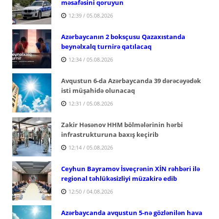
məsafəsini qoruyun
12:39 / 05.08.2026
Azərbaycanın 2 boksçusu Qazaxıstanda
beynəlxalq turnirə qatılacaq
12:34 / 05.08.2026
Avqustun 6-da Azərbaycanda 39 dərəcəyədək
isti müşahidə olunacaq
12:31 / 05.08.2026
Zakir Həsənov HHM bölmələrinin hərbi
infrastrukturuna baxış keçirib
12:14 / 05.08.2026
Ceyhun Bayramov İsveçrənin XİN rəhbəri ilə
regional təhlükəsizliyi müzakirə edib
12:50 / 04.08.2026
Azərbaycanda avqustun 5-nə gözlənilən hava