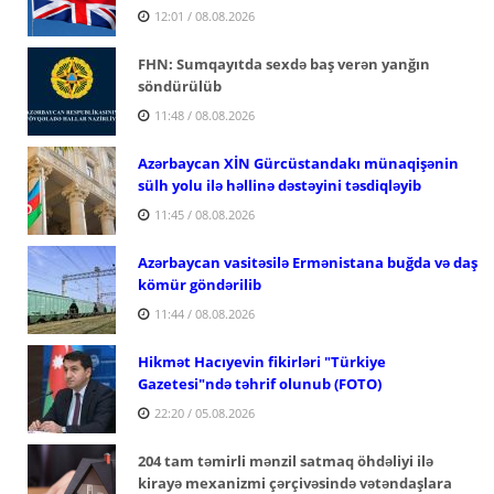
12:01 / 08.08.2026
FHN: Sumqayıtda sexdə baş verən yanğın
söndürülüb
11:48 / 08.08.2026
Azərbaycan XİN Gürcüstandakı münaqişənin
sülh yolu ilə həllinə dəstəyini təsdiqləyib
11:45 / 08.08.2026
Azərbaycan vasitəsilə Ermənistana buğda və daş
kömür göndərilib
11:44 / 08.08.2026
Hikmət Hacıyevin fikirləri "Türkiye
Gazetesi"ndə təhrif olunub (FOTO)
22:20 / 05.08.2026
204 tam təmirli mənzil satmaq öhdəliyi ilə
kirayə mexanizmi çərçivəsində vətəndaşlara