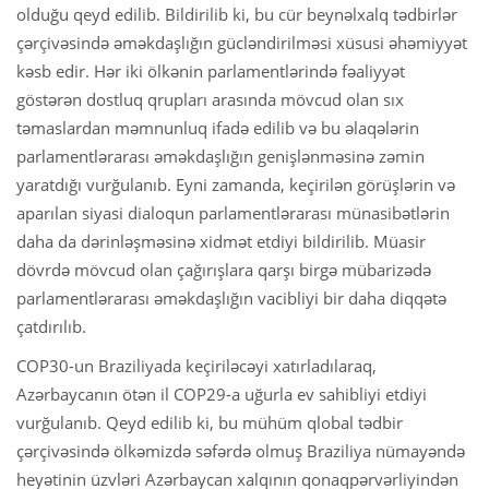
olduğu qeyd edilib. Bildirilib ki, bu cür beynəlxalq tədbirlər
çərçivəsində əməkdaşlığın gücləndirilməsi xüsusi əhəmiyyət
kəsb edir. Hər iki ölkənin parlamentlərində fəaliyyət
göstərən dostluq qrupları arasında mövcud olan sıx
təmaslardan məmnunluq ifadə edilib və bu əlaqələrin
parlamentlərarası əməkdaşlığın genişlənməsinə zəmin
yaratdığı vurğulanıb. Eyni zamanda, keçirilən görüşlərin və
aparılan siyasi dialoqun parlamentlərarası münasibətlərin
daha da dərinləşməsinə xidmət etdiyi bildirilib. Müasir
dövrdə mövcud olan çağırışlara qarşı birgə mübarizədə
parlamentlərarası əməkdaşlığın vacibliyi bir daha diqqətə
çatdırılıb.
COP30-un Braziliyada keçiriləcəyi xatırladılaraq,
Azərbaycanın ötən il COP29-a uğurla ev sahibliyi etdiyi
vurğulanıb. Qeyd edilib ki, bu mühüm qlobal tədbir
çərçivəsində ölkəmizdə səfərdə olmuş Braziliya nümayəndə
heyətinin üzvləri Azərbaycan xalqının qonaqpərvərliyindən