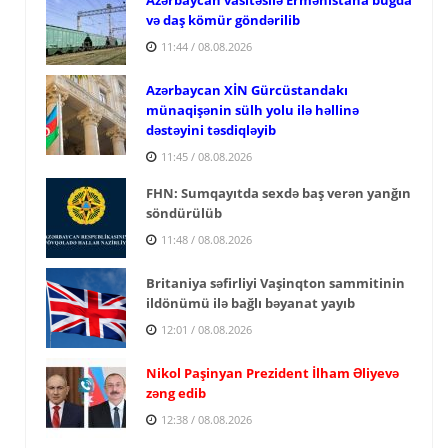
və daş kömür göndərilib
11:44 / 08.08.2026
Azərbaycan XİN Gürcüstandakı
münaqişənin sülh yolu ilə həllinə
dəstəyini təsdiqləyib
11:45 / 08.08.2026
FHN: Sumqayıtda sexdə baş verən yanğın
söndürülüb
11:48 / 08.08.2026
Britaniya səfirliyi Vaşinqton sammitinin
ildönümü ilə bağlı bəyanat yayıb
12:01 / 08.08.2026
Nikol Paşinyan Prezident İlham Əliyevə
zəng edib
12:38 / 08.08.2026