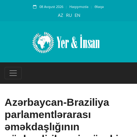
08 Avqust 2026
Haqqımızda
Əlaqə
AZ
RU
EN
Azərbaycan-Braziliya
parlamentlərarası
əməkdaşlığının