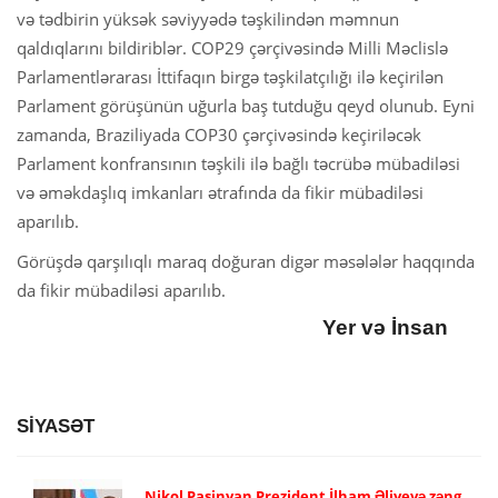
və tədbirin yüksək səviyyədə təşkilindən məmnun
qaldıqlarını bildiriblər. COP29 çərçivəsində Milli Məclislə
Parlamentlərarası İttifaqın birgə təşkilatçılığı ilə keçirilən
Parlament görüşünün uğurla baş tutduğu qeyd olunub. Eyni
zamanda, Braziliyada COP30 çərçivəsində keçiriləcək
Parlament konfransının təşkili ilə bağlı təcrübə mübadiləsi
və əməkdaşlıq imkanları ətrafında da fikir mübadiləsi
aparılıb.
Görüşdə qarşılıqlı maraq doğuran digər məsələlər haqqında
da fikir mübadiləsi aparılıb.
Yer və İnsan
SİYASƏT
Nikol Paşinyan Prezident İlham Əliyevə zəng