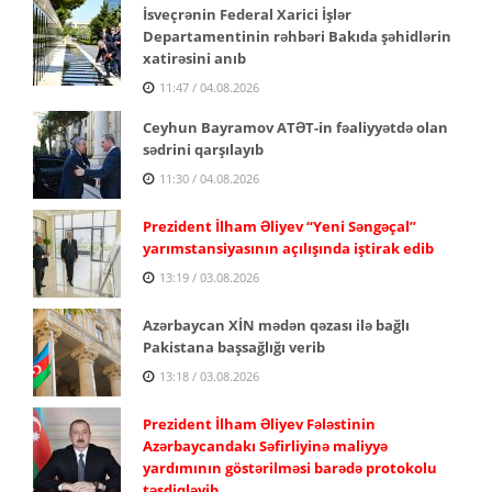
İsveçrənin Federal Xarici İşlər
Departamentinin rəhbəri Bakıda şəhidlərin
xatirəsini anıb
11:47 / 04.08.2026
Ceyhun Bayramov ATƏT-in fəaliyyətdə olan
sədrini qarşılayıb
11:30 / 04.08.2026
Prezident İlham Əliyev “Yeni Səngəçal”
yarımstansiyasının açılışında iştirak edib
13:19 / 03.08.2026
Azərbaycan XİN mədən qəzası ilə bağlı
Pakistana başsağlığı verib
13:18 / 03.08.2026
Prezident İlham Əliyev Fələstinin
Azərbaycandakı Səfirliyinə maliyyə
yardımının göstərilməsi barədə protokolu
təsdiqləyib