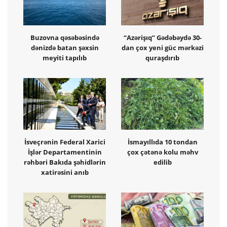
Buzovna qəsəbəsində
“Azərişıq” Gədəbəydə 30-
dənizdə batan şəxsin
dan çox yeni güc mərkəzi
meyiti tapılıb
quraşdırıb
İsveçrənin Federal Xarici
İsmayıllıda 10 tondan
İşlər Departamentinin
çox çətənə kolu məhv
rəhbəri Bakıda şəhidlərin
edilib
xatirəsini anıb