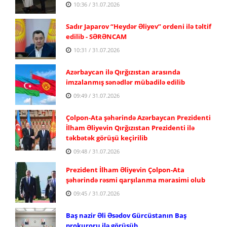
10:36 / 31.07.2026
Sadır Japarov “Heydər Əliyev” ordeni ilə təltif
edilib - SƏRƏNCAM
10:31 / 31.07.2026
Azərbaycan ilə Qırğızıstan arasında
imzalanmış sənədlər mübadilə edilib
09:49 / 31.07.2026
Çolpon-Ata şəhərində Azərbaycan Prezidenti
İlham Əliyevin Qırğızıstan Prezidenti ilə
təkbətək görüşü keçirilib
09:48 / 31.07.2026
Prezident İlham Əliyevin Çolpon-Ata
şəhərində rəsmi qarşılanma mərasimi olub
09:45 / 31.07.2026
Baş nazir Əli Əsədov Gürcüstanın Baş
prokuroru ilə görüşüb