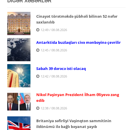
DİGƏR XƏBƏRLƏR
Cinayət törətməkdə şübhəli bilinən 52 nəfər
saxlanılıb
12:49 / 08.08.2026
Antarktida buzlaqları civə mənbəyinə çevrilir
12:45 / 08.08.2026
Sabah 39 dərəcə isti olacaq
12:42 / 08.08.2026
Nikol Paşinyan Prezident İlham Əliyevə zəng
edib
12:38 / 08.08.2026
Britaniya səfirliyi Vaşinqton sammitinin
ildönümü ilə bağlı bəyanat yayıb