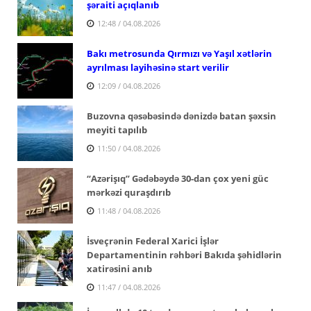
şəraiti açıqlanıb
12:48 / 04.08.2026
Bakı metrosunda Qırmızı və Yaşıl xətlərin
ayrılması layihəsinə start verilir
12:09 / 04.08.2026
Buzovna qəsəbəsində dənizdə batan şəxsin
meyiti tapılıb
11:50 / 04.08.2026
“Azərişıq” Gədəbəydə 30-dan çox yeni güc
mərkəzi quraşdırıb
11:48 / 04.08.2026
İsveçrənin Federal Xarici İşlər
Departamentinin rəhbəri Bakıda şəhidlərin
xatirəsini anıb
11:47 / 04.08.2026