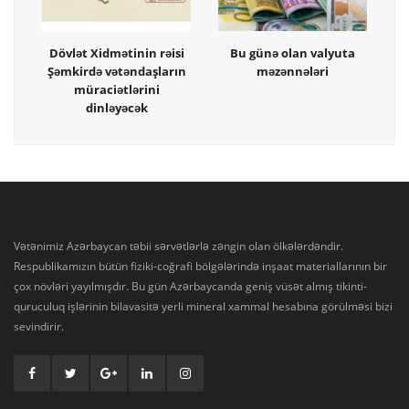
Dövlət Xidmətinin rəisi
Bu günə olan valyuta
Şəmkirdə vətəndaşların
məzənnələri
müraciətlərini
dinləyəcək
Vətənimiz Azərbaycan təbii sərvətlərlə zəngin olan ölkələrdəndir.
Respublikamızın bütün fiziki-coğrafi bölgələrində inşaat materiallarının bir
çox növləri yayılmışdır. Bu gün Azərbaycanda geniş vüsət almış tikinti-
quruculuq işlərinin bilavasitə yerli mineral xammal hesabına görülməsi bizi
sevindirir.