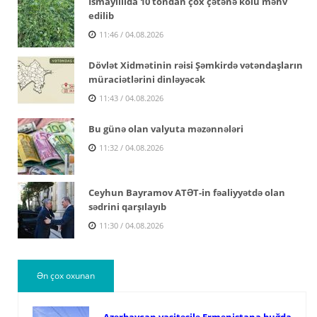
İsmayıllıda 10 tondan çox çətənə kolu məhv
edilib
11:46 / 04.08.2026
Dövlət Xidmətinin rəisi Şəmkirdə vətəndaşların
müraciətlərini dinləyəcək
11:43 / 04.08.2026
Bu günə olan valyuta məzənnələri
11:32 / 04.08.2026
Ceyhun Bayramov ATƏT-in fəaliyyətdə olan
sədrini qarşılayıb
11:30 / 04.08.2026
Ən çox oxunan
Azərbaycan vasitəsilə Ermənistana buğda