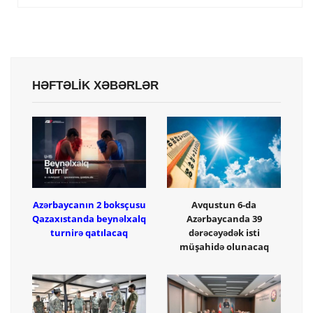
HƏFTƏLİK XƏBƏRLƏR
Azərbaycanın 2 boksçusu
Avqustun 6-da
Qazaxıstanda beynəlxalq
Azərbaycanda 39
turnirə qatılacaq
dərəcəyədək isti
müşahidə olunacaq