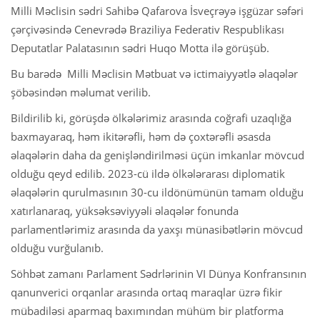
Milli Məclisin sədri Sahibə Qafarova İsveçrəyə işgüzar səfəri
çərçivəsində Cenevrədə Braziliya Federativ Respublikası
Deputatlar Palatasının sədri Huqo Motta ilə görüşüb.
Bu barədə Milli Məclisin Mətbuat və ictimaiyyətlə əlaqələr
şöbəsindən məlumat verilib.
Bildirilib ki, görüşdə ölkələrimiz arasında coğrafi uzaqlığa
baxmayaraq, həm ikitərəfli, həm də çoxtərəfli əsasda
əlaqələrin daha da genişləndirilməsi üçün imkanlar mövcud
olduğu qeyd edilib. 2023-cü ildə ölkələrarası diplomatik
əlaqələrin qurulmasının 30-cu ildönümünün tamam olduğu
xatırlanaraq, yüksəksəviyyəli əlaqələr fonunda
parlamentlərimiz arasında da yaxşı münasibətlərin mövcud
olduğu vurğulanıb.
Söhbət zamanı Parlament Sədrlərinin VI Dünya Konfransının
qanunverici orqanlar arasında ortaq maraqlar üzrə fikir
mübadiləsi aparmaq baxımından mühüm bir platforma