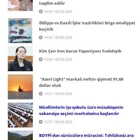
təqdim edilir
14:39 / 05.08.2026
Ədliyyə və Daxili İşlər nazirlikləri birgə əməliyyat
keçirib
14:34 / 05.08.2026
Kim Çen Inın bacısı Yaponiyanı hədələyib
13:40 / 05.08.2026
“Azeri Light” markalı neftin qiyməti 91,68
dollar olub
13:21 / 05.08.2026
Müəllimlərin işə qəbulu üzrə müsabiqənin
vakansiya seçimi mərhələsinə başlanılır
12:57 / 05.08.2026
BDYPİ-dən sürücülərə müraciət: Təhlükəsiz ara