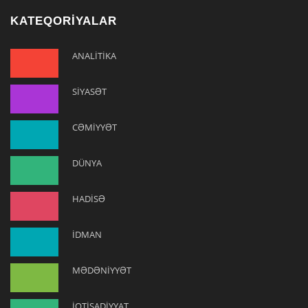
KATEQORİYALAR
ANALİTİKA
SİYASƏT
CƏMİYYƏT
DÜNYA
HADİSƏ
İDMAN
MƏDƏNİYYƏT
İQTİSADİYYAT