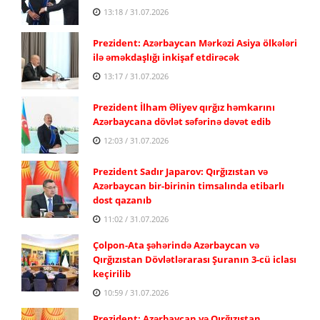
13:18 / 31.07.2026
Prezident: Azərbaycan Mərkəzi Asiya ölkələri
ilə əməkdaşlığı inkişaf etdirəcək
13:17 / 31.07.2026
Prezident İlham Əliyev qırğız həmkarını
Azərbaycana dövlət səfərinə dəvət edib
12:03 / 31.07.2026
Prezident Sadır Japarov: Qırğızıstan və
Azərbaycan bir-birinin timsalında etibarlı
dost qazanıb
11:02 / 31.07.2026
Çolpon-Ata şəhərində Azərbaycan və
Qırğızıstan Dövlətlərarası Şuranın 3-cü iclası
keçirilib
10:59 / 31.07.2026
Prezident: Azərbaycan və Qırğızıstan