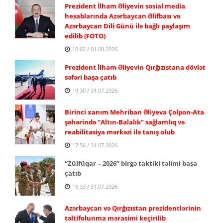
Prezident İlham Əliyevin sosial media
hesablarında Azərbaycan Əlifbası və
Azərbaycan Dili Günü ilə bağlı paylaşım
edilib (FOTO)
10:02 / 01.08.2026
Prezident İlham Əliyevin Qırğızıstana dövlət
səfəri başa çatıb
19:30 / 31.07.2026
Birinci xanım Mehriban Əliyeva Çolpon-Ata
şəhərində “Altın-Balalık” sağlamlıq və
reabilitasiya mərkəzi ilə tanış olub
17:56 / 31.07.2026
“Zülfüqar – 2026” birgə taktiki təlimi başa
çatıb
16:33 / 31.07.2026
Azərbaycan və Qırğızıstan prezidentlərinin
təltifolunma mərasimi keçirilib