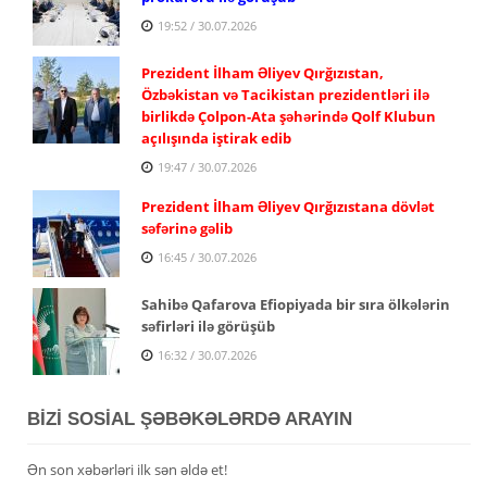
19:52 / 30.07.2026
Prezident İlham Əliyev Qırğızıstan,
Özbəkistan və Tacikistan prezidentləri ilə
birlikdə Çolpon-Ata şəhərində Qolf Klubun
açılışında iştirak edib
19:47 / 30.07.2026
Prezident İlham Əliyev Qırğızıstana dövlət
səfərinə gəlib
16:45 / 30.07.2026
Sahibə Qafarova Efiopiyada bir sıra ölkələrin
səfirləri ilə görüşüb
16:32 / 30.07.2026
BİZİ SOSİAL ŞƏBƏKƏLƏRDƏ ARAYIN
Ən son xəbərləri ilk sən əldə et!