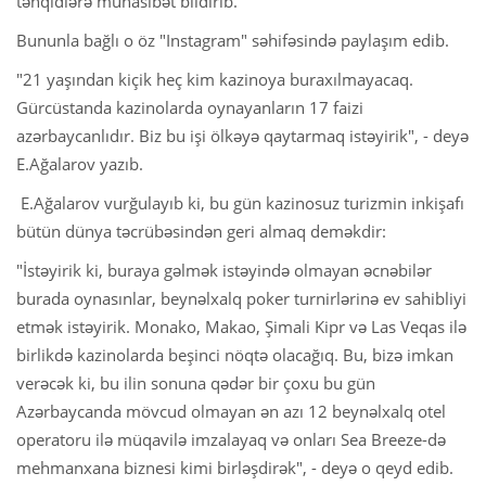
tənqidlərə münasibət bildirib.
Bununla bağlı o öz "Instagram" səhifəsində paylaşım edib.
"21 yaşından kiçik heç kim kazinoya buraxılmayacaq.
Gürcüstanda kazinolarda oynayanların 17 faizi
azərbaycanlıdır. Biz bu işi ölkəyə qaytarmaq istəyirik", - deyə
E.Ağalarov yazıb.
E.Ağalarov vurğulayıb ki, bu gün kazinosuz turizmin inkişafı
bütün dünya təcrübəsindən geri almaq deməkdir:
"İstəyirik ki, buraya gəlmək istəyində olmayan əcnəbilər
burada oynasınlar, beynəlxalq poker turnirlərinə ev sahibliyi
etmək istəyirik. Monako, Makao, Şimali Kipr və Las Veqas ilə
birlikdə kazinolarda beşinci nöqtə olacağıq. Bu, bizə imkan
verəcək ki, bu ilin sonuna qədər bir çoxu bu gün
Azərbaycanda mövcud olmayan ən azı 12 beynəlxalq otel
operatoru ilə müqavilə imzalayaq və onları Sea Breeze-də
mehmanxana biznesi kimi birləşdirək", - deyə o qeyd edib.