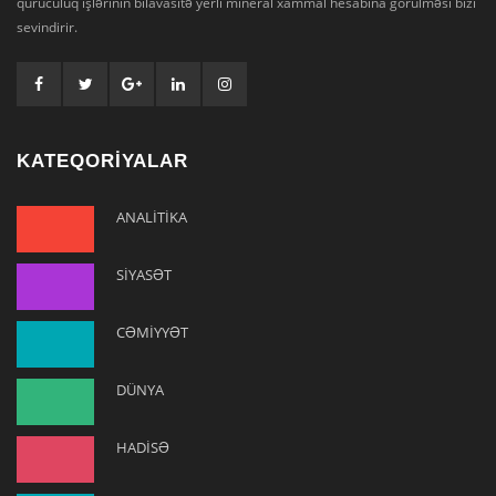
quruculuq işlərinin bilavasitə yerli mineral xammal hesabına görülməsi bizi
sevindirir.
KATEQORİYALAR
ANALİTİKA
SİYASƏT
CƏMİYYƏT
DÜNYA
HADİSƏ