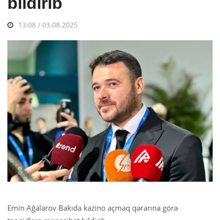
bildirib
13:08 / 03.08.2025
Emin Ağalarov Bakıda kazino açmaq qərarına görə