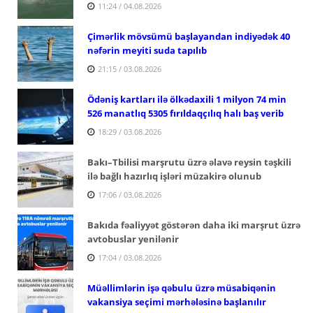
11:24 / 04.08.2026
Çimərlik mövsümü başlayandan indiyədək 40
nəfərin meyiti suda tapılıb
21:15 / 03.08.2026
Ödəniş kartları ilə ölkədaxili 1 milyon 74 min
526 manatlıq 5305 fırıldaqçılıq halı baş verib
18:29 / 03.08.2026
Bakı–Tbilisi marşrutu üzrə əlavə reysin təşkili
ilə bağlı hazırlıq işləri müzakirə olunub
17:06 / 03.08.2026
Bakıda fəaliyyət göstərən daha iki marşrut üzrə
avtobuslar yenilənir
17:04 / 03.08.2026
Müəllimlərin işə qəbulu üzrə müsabiqənin
vakansiya seçimi mərhələsinə başlanılır