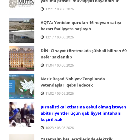
yazılma prosesi müvəqqəti dayandırılır
13:21 / 03.08.2026
AQTA: Yenidən qurulan 16 heyvan satışı
bazarı fəaliyyətə başlayıb
13:17 / 03.08.2026
DİN: Cinayət törətməkdə şübhəli bilinən 69
nəfər saxlanılıb
11:04 / 03.08.2026
Nazir Rəşad Nəbiyev Zəngilanda
vətəndaşları qəbul edəcək
11:02 / 03.08.2026
Jurnalistika ixtisasına qəbul olmaq istəyən
abituriyentlər üçün qabiliyyət imtahanı
keçiriləcək
10:23 / 03.08.2026
Yasamalın bəzi ərazilərində elektrik