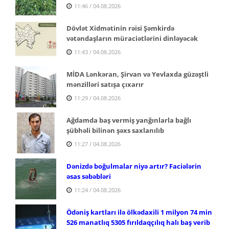
11:46 / 04.08.2026
Dövlət Xidmətinin rəisi Şəmkirdə
vətəndaşların müraciətlərini dinləyəcək
11:43 / 04.08.2026
MİDA Lənkəran, Şirvan və Yevlaxda güzəştli
mənzilləri satışa çıxarır
11:29 / 04.08.2026
Ağdamda baş vermiş yanğınlarla bağlı
şübhəli bilinən şəxs saxlanılıb
11:27 / 04.08.2026
Dənizdə boğulmalar niyə artır? Faciələrin
əsas səbəbləri
11:24 / 04.08.2026
Ödəniş kartları ilə ölkədaxili 1 milyon 74 min
526 manatlıq 5305 fırıldaqçılıq halı baş verib