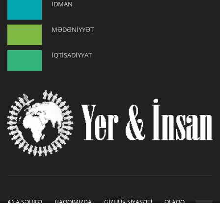
İDMAN
MƏDƏNİYYƏT
İQTİSADİYYAT
ANA SƏHİFƏ
HAQQIMIZDA
GİZLİLİK SİYASƏTİ
ƏLAQƏ
Copyright © 2019-2026. Sayt İnetLAB tərəfindən hazırlanmışdır.