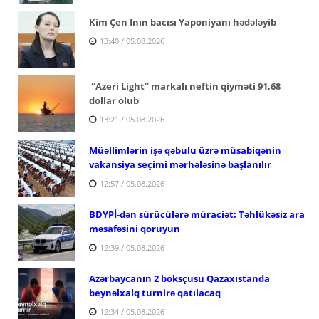
Kim Çen Inın bacısı Yaponiyanı hədələyib
13:40 / 05.08.2026
“Azeri Light” markalı neftin qiyməti 91,68
dollar olub
13:21 / 05.08.2026
Müəllimlərin işə qəbulu üzrə müsabiqənin
vakansiya seçimi mərhələsinə başlanılır
12:57 / 05.08.2026
BDYPİ-dən sürücülərə müraciət: Təhlükəsiz ara
məsafəsini qoruyun
12:39 / 05.08.2026
Azərbaycanın 2 boksçusu Qazaxıstanda
beynəlxalq turnirə qatılacaq
12:34 / 05.08.2026