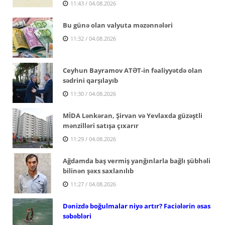
11:43 / 04.08.2026
Bu günə olan valyuta məzənnələri
11:32 / 04.08.2026
Ceyhun Bayramov ATƏT-in fəaliyyətdə olan
sədrini qarşılayıb
11:30 / 04.08.2026
MİDA Lənkəran, Şirvan və Yevlaxda güzəştli
mənzilləri satışa çıxarır
11:29 / 04.08.2026
Ağdamda baş vermiş yanğınlarla bağlı şübhəli
bilinən şəxs saxlanılıb
11:27 / 04.08.2026
Dənizdə boğulmalar niyə artır? Faciələrin əsas
səbəbləri