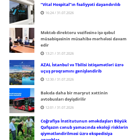
“Vital Hospital”ın fəaliyyəti dayandırılıb
16:24 / 31.07.2026
Məktəb direktoru vəzifəsinə işə qəbul
müsabiqəsinin müsahibə mərhələsi davam
edir
13:21 / 31.07.2026
AZAL İstanbul və Tbilisi istiqamətləri üzrə
uçuş proqramını genişləndirib
12:30 / 31.07.2026
Bakıda daha bir marşrut xəttinin
avtobusları dəyişdirilir
12:01 / 31.07.2026
Coğrafiya İnstitutunun əməkdaşları Böyük
Qafqazın cənub yamacında ekoloji risklərin
qiymətləndirilməsi üzrə ekspedisiya
aparıblar