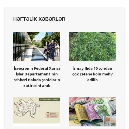
HƏFTƏLİK XƏBƏRLƏR
İsveçrənin Federal Xarici
İsmayıllıda 10 tondan
İşlər Departamentinin
çox çətənə kolu məhv
rəhbəri Bakıda şəhidlərin
edilib
xatirəsini anıb