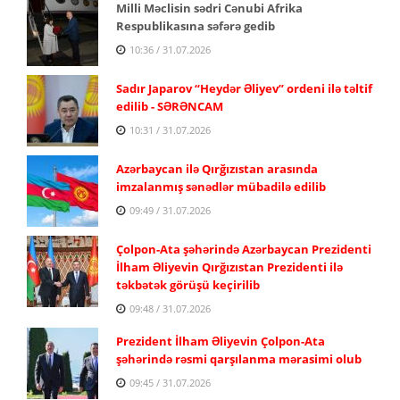
Milli Məclisin sədri Cənubi Afrika
Respublikasına səfərə gedib
10:36 / 31.07.2026
Sadır Japarov “Heydər Əliyev” ordeni ilə təltif
edilib - SƏRƏNCAM
10:31 / 31.07.2026
Azərbaycan ilə Qırğızıstan arasında
imzalanmış sənədlər mübadilə edilib
09:49 / 31.07.2026
Çolpon-Ata şəhərində Azərbaycan Prezidenti
İlham Əliyevin Qırğızıstan Prezidenti ilə
təkbətək görüşü keçirilib
09:48 / 31.07.2026
Prezident İlham Əliyevin Çolpon-Ata
şəhərində rəsmi qarşılanma mərasimi olub
09:45 / 31.07.2026