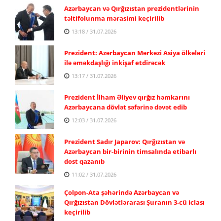
Azərbaycan və Qırğızıstan prezidentlərinin
təltifolunma mərasimi keçirilib
13:18 / 31.07.2026
Prezident: Azərbaycan Mərkəzi Asiya ölkələri
ilə əməkdaşlığı inkişaf etdirəcək
13:17 / 31.07.2026
Prezident İlham Əliyev qırğız həmkarını
Azərbaycana dövlət səfərinə dəvət edib
12:03 / 31.07.2026
Prezident Sadır Japarov: Qırğızıstan və
Azərbaycan bir-birinin timsalında etibarlı
dost qazanıb
11:02 / 31.07.2026
Çolpon-Ata şəhərində Azərbaycan və
Qırğızıstan Dövlətlərarası Şuranın 3-cü iclası
keçirilib