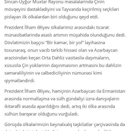
Sincan-Uyğur Muxtar Rayonu məsələlərində Çinin
mövqeyini dəstəklədiyini və Tayvanda keçirilmiş seçkiləri
pisləyən ilk ölkələrdən biri olduğunu qeyd etdi.
Prezident İlham Əliyev ölkələrimiz arasındakı ticarət
münasibətlərində əsaslı artımın müşahidə olunduğunu dedi.
Dövlətimizin başçısı “Bir kəmər, bir yol” layihəsinə
toxunaraq, onun vacib tərkib hissəsi olan və Azərbaycan
ərazisindən keçən Orta Dəhliz vasitəsilə daşımaların,
xüsusilə Çin yüklərinin daşınmasının artmasını bu dəhlizin
səmərəliliyinin və cəlbediciliyinin nümunəsi kimi
qiymətləndirdi.
Prezident İlham Əliyev, həmçinin Azərbaycan ilə Ermənistan
arasında normallaşma və sülh gündəliyi üzrə danışıqların
ikitərəfli əsasda aparıldığını dedi, artıq iki ölkə arasında
sülhün bərqərar olduğunu vurğuladı.
Görüşdə ölkələrimizin beynəlxalq təşkilatlar çərçivəsində də