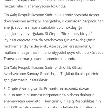
müzakirələrin əhəmiyyətinə toxundu.
Çin Xalq Respublikasının Sədri ölkələrimiz arasında ticarət
dövriyyəsinin artdığını, energetika, o cümlədən bərpaolunan
enerji, rəqəmsallaşma sahələrində əməkdaşlığın
genişləndiyini vurğuladı. Si Cinpin “Bir kəmər, bir yol”
layihəsi çərçivəsində də Azərbaycan-Çin əməkdaşlığının
möhkəmləndiyini deyərək, Azərbaycan ərazisindən Çin
mallarının daşınmasının əhəmiyyətini qeyd etdi, bu xüsusda
Transxəzər marşrutunun önəminə toxundu.
Çin Xalq Respublikasının Sədri bildirdi ki, ölkəsi
Azərbaycanın Şanxay Əməkdaşlıq Təşkilatı ilə əlaqələrinin
genişlənməsini dəstəkləyir.
Si Cinpin Azərbaycan ilə Ermənistan arasında davamlı
sülhün təmin olunması istiqamətində birbaşa dialoqun
əhəmiyyətini qeyd etdi. Həmçinin Çin Xalq Respublikasının
Sədri ölkəmizin suveren inkişaf modelinin Çin tərəfindən