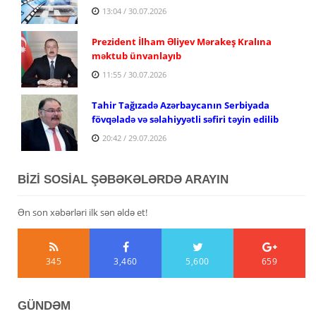
13:04 / 30.07.2026
Prezident İlham Əliyev Mərakeş Kralına
məktub ünvanlayıb
11:55 / 30.07.2026
Tahir Tağızadə Azərbaycanın Serbiyada
fövqəladə və səlahiyyətli səfiri təyin edilib
20:42 / 29.07.2026
BİZİ SOSİAL ŞƏBƏKƏLƏRDƏ ARAYIN
Ən son xəbərləri ilk sən əldə et!
345
3,460
5,600
659
GÜNDƏM