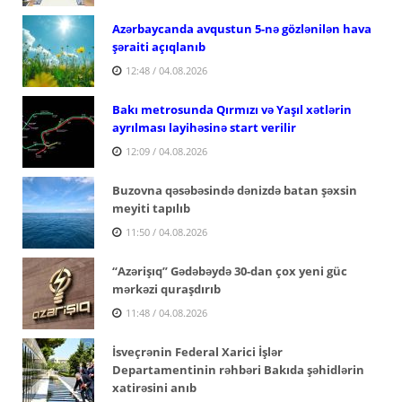
Azərbaycanda avqustun 5-nə gözlənilən hava
şəraiti açıqlanıb
12:48 / 04.08.2026
Bakı metrosunda Qırmızı və Yaşıl xətlərin
ayrılması layihəsinə start verilir
12:09 / 04.08.2026
Buzovna qəsəbəsində dənizdə batan şəxsin
meyiti tapılıb
11:50 / 04.08.2026
“Azərişıq” Gədəbəydə 30-dan çox yeni güc
mərkəzi quraşdırıb
11:48 / 04.08.2026
İsveçrənin Federal Xarici İşlər
Departamentinin rəhbəri Bakıda şəhidlərin
xatirəsini anıb