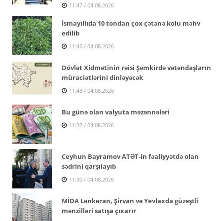
11:47 / 04.08.2026
İsmayıllıda 10 tondan çox çətənə kolu məhv
edilib
11:46 / 04.08.2026
Dövlət Xidmətinin rəisi Şəmkirdə vətəndaşların
müraciətlərini dinləyəcək
11:43 / 04.08.2026
Bu günə olan valyuta məzənnələri
11:32 / 04.08.2026
Ceyhun Bayramov ATƏT-in fəaliyyətdə olan
sədrini qarşılayıb
11:30 / 04.08.2026
MİDA Lənkəran, Şirvan və Yevlaxda güzəştli
mənzilləri satışa çıxarır