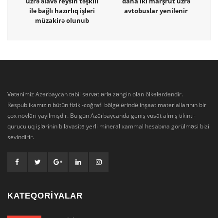
üzrə əlavə reysin təşkili
daha iki marşrut üzrə
ilə bağlı hazırlıq işləri
avtobuslar yenilənir
müzakirə olunub
Vətənimiz Azərbaycan təbii sərvətlərlə zəngin olan ölkələrdəndir.
Respublikamızın bütün fiziki-coğrafi bölgələrində inşaat materiallarının bir
çox növləri yayılmışdır. Bu gün Azərbaycanda geniş vüsət almış tikinti-
quruculuq işlərinin bilavasitə yerli mineral xammal hesabına görülməsi bizi
sevindirir.
KATEQORİYALAR