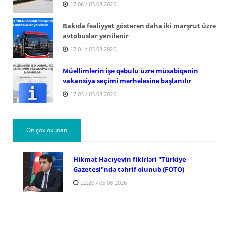
17:06 / 03.08.2026
Bakıda fəaliyyət göstərən daha iki marşrut üzrə
avtobuslar yenilənir
17:04 / 03.08.2026
Müəllimlərin işə qəbulu üzrə müsabiqənin
vakansiya seçimi mərhələsinə başlanılır
17:03 / 03.08.2026
Ən çox oxunan
Hikmət Hacıyevin fikirləri "Türkiye
Gazetesi"ndə təhrif olunub (FOTO)
22:20 / 05.08.2026