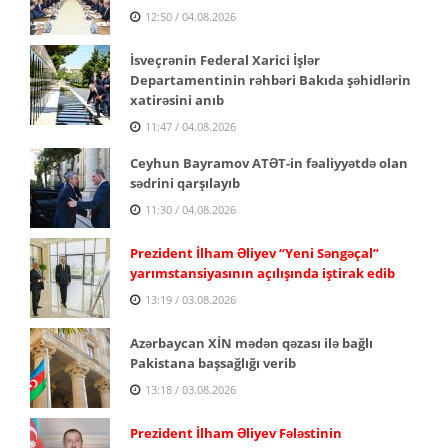
12:50 / 04.08.2026
İsveçrənin Federal Xarici İşlər
Departamentinin rəhbəri Bakıda şəhidlərin
xatirəsini anıb
11:47 / 04.08.2026
Ceyhun Bayramov ATƏT-in fəaliyyətdə olan
sədrini qarşılayıb
11:30 / 04.08.2026
Prezident İlham Əliyev “Yeni Səngəçal”
yarımstansiyasının açılışında iştirak edib
13:19 / 03.08.2026
Azərbaycan XİN mədən qəzası ilə bağlı
Pakistana başsağlığı verib
13:18 / 03.08.2026
Prezident İlham Əliyev Fələstinin