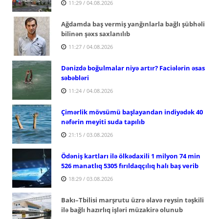
11:29 / 04.08.2026
Ağdamda baş vermiş yanğınlarla bağlı şübhəli
bilinən şəxs saxlanılıb
11:27 / 04.08.2026
Dənizdə boğulmalar niyə artır? Faciələrin əsas
səbəbləri
11:24 / 04.08.2026
Çimərlik mövsümü başlayandan indiyədək 40
nəfərin meyiti suda tapılıb
21:15 / 03.08.2026
Ödəniş kartları ilə ölkədaxili 1 milyon 74 min
526 manatlıq 5305 fırıldaqçılıq halı baş verib
18:29 / 03.08.2026
Bakı–Tbilisi marşrutu üzrə əlavə reysin təşkili
ilə bağlı hazırlıq işləri müzakirə olunub