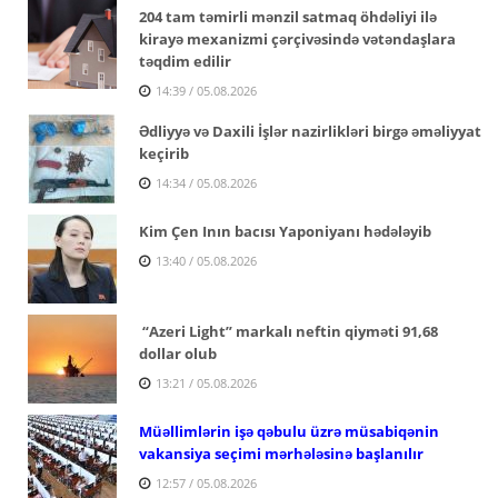
204 tam təmirli mənzil satmaq öhdəliyi ilə
kirayə mexanizmi çərçivəsində vətəndaşlara
təqdim edilir
14:39 / 05.08.2026
Ədliyyə və Daxili İşlər nazirlikləri birgə əməliyyat
keçirib
14:34 / 05.08.2026
Kim Çen Inın bacısı Yaponiyanı hədələyib
13:40 / 05.08.2026
“Azeri Light” markalı neftin qiyməti 91,68
dollar olub
13:21 / 05.08.2026
Müəllimlərin işə qəbulu üzrə müsabiqənin
vakansiya seçimi mərhələsinə başlanılır
12:57 / 05.08.2026