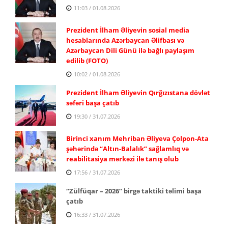
11:03 / 01.08.2026
Prezident İlham Əliyevin sosial media
hesablarında Azərbaycan Əlifbası və
Azərbaycan Dili Günü ilə bağlı paylaşım
edilib (FOTO)
10:02 / 01.08.2026
Prezident İlham Əliyevin Qırğızıstana dövlət
səfəri başa çatıb
19:30 / 31.07.2026
Birinci xanım Mehriban Əliyeva Çolpon-Ata
şəhərində “Altın-Balalık” sağlamlıq və
reabilitasiya mərkəzi ilə tanış olub
17:56 / 31.07.2026
“Zülfüqar – 2026” birgə taktiki təlimi başa
çatıb
16:33 / 31.07.2026