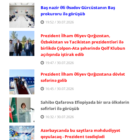
Baş nazir Əli Əsədov Gürcüstanın Baş
prokuroru ilə görüşüb
19:52 / 30.07.2026
Prezident İlham Əliyev Qırğızıstan,
Özbəkistan və Tacikistan prezidentləri ilə
birlikdə Çolpon-Ata şəhərində Qolf Klubun
açılışında iştirak edib
19:47 / 30.07.2026
Prezident İlham Əliyev Qırğızıstana dövlət
səfərinə gəlib
16:45 / 30.07.2026
Sahibə Qafarova Efiopiyada bir sıra ölkələrin
səfirləri ilə görüşüb
16:32 / 30.07.2026
Azərbaycanda bu saytlara məhdudiyyət
qoyulacaq - Prezident təsdiqlədi