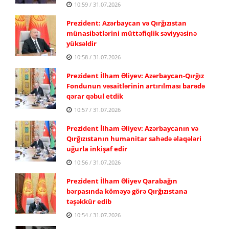
10:59 / 31.07.2026
Prezident: Azərbaycan və Qırğızıstan
münasibətlərini müttəfiqlik səviyyəsinə
yüksəldir
10:58 / 31.07.2026
Prezident İlham Əliyev: Azərbaycan-Qırğız
Fondunun vəsaitlərinin artırılması barədə
qərar qəbul etdik
10:57 / 31.07.2026
Prezident İlham Əliyev: Azərbaycanın və
Qırğızıstanın humanitar sahədə əlaqələri
uğurla inkişaf edir
10:56 / 31.07.2026
Prezident İlham Əliyev Qarabağın
bərpasında köməyə görə Qırğızıstana
təşəkkür edib
10:54 / 31.07.2026