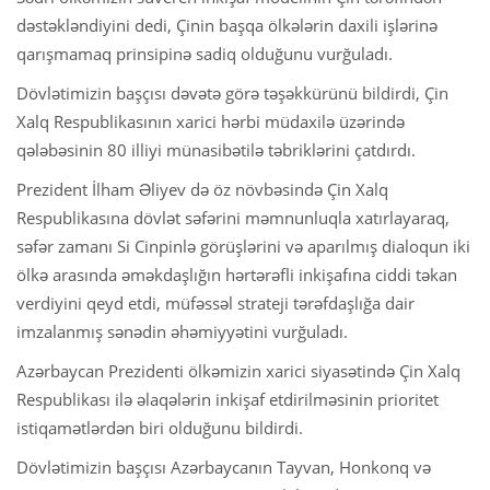
dəstəkləndiyini dedi, Çinin başqa ölkələrin daxili işlərinə
qarışmamaq prinsipinə sadiq olduğunu vurğuladı.
Dövlətimizin başçısı dəvətə görə təşəkkürünü bildirdi, Çin
Xalq Respublikasının xarici hərbi müdaxilə üzərində
qələbəsinin 80 illiyi münasibətilə təbriklərini çatdırdı.
Prezident İlham Əliyev də öz növbəsində Çin Xalq
Respublikasına dövlət səfərini məmnunluqla xatırlayaraq,
səfər zamanı Si Cinpinlə görüşlərini və aparılmış dialoqun iki
ölkə arasında əməkdaşlığın hərtərəfli inkişafına ciddi təkan
verdiyini qeyd etdi, müfəssəl strateji tərəfdaşlığa dair
imzalanmış sənədin əhəmiyyətini vurğuladı.
Azərbaycan Prezidenti ölkəmizin xarici siyasətində Çin Xalq
Respublikası ilə əlaqələrin inkişaf etdirilməsinin prioritet
istiqamətlərdən biri olduğunu bildirdi.
Dövlətimizin başçısı Azərbaycanın Tayvan, Honkonq və