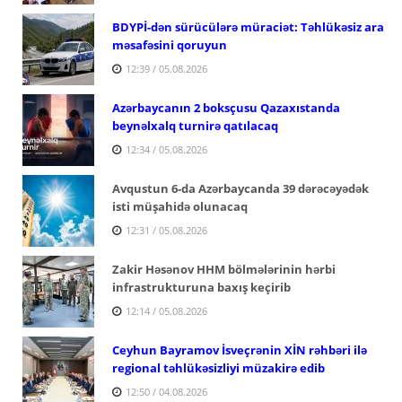
BDYPİ-dən sürücülərə müraciət: Təhlükəsiz ara
məsafəsini qoruyun
12:39 / 05.08.2026
Azərbaycanın 2 boksçusu Qazaxıstanda
beynəlxalq turnirə qatılacaq
12:34 / 05.08.2026
Avqustun 6-da Azərbaycanda 39 dərəcəyədək
isti müşahidə olunacaq
12:31 / 05.08.2026
Zakir Həsənov HHM bölmələrinin hərbi
infrastrukturuna baxış keçirib
12:14 / 05.08.2026
Ceyhun Bayramov İsveçrənin XİN rəhbəri ilə
regional təhlükəsizliyi müzakirə edib
12:50 / 04.08.2026