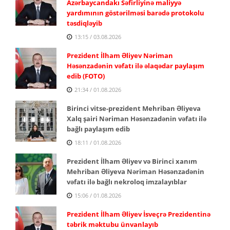
Azərbaycandakı Səfirliyinə maliyyə
yardımının göstərilməsi barədə protokolu
təsdiqləyib
13:15 / 03.08.2026
Prezident İlham Əliyev Nəriman
Həsənzadənin vəfatı ilə əlaqədar paylaşım
edib (FOTO)
21:34 / 01.08.2026
Birinci vitse-prezident Mehriban Əliyeva
Xalq şairi Nəriman Həsənzadənin vəfatı ilə
bağlı paylaşım edib
18:11 / 01.08.2026
Prezident İlham Əliyev və Birinci xanım
Mehriban Əliyeva Nəriman Həsənzadənin
vəfatı ilə bağlı nekroloq imzalayıblar
15:06 / 01.08.2026
Prezident İlham Əliyev İsveçrə Prezidentinə
təbrik məktubu ünvanlayıb