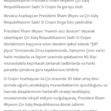
Respublikasının Prezidenti İlham Əliyevin Çin Xalq
Respublikasının Sədri Si Cinpin ilə görüşü olub.
Əvvəlcə Azərbaycan Prezidenti İlham Əliyev və Çin Xalq
Respublikasının Sədri Si Cinpin birgə foto çəkdirdilər.
Prezident İlham Əliyevi “mənim əziz dostum” deyərək
salamlayan Çin Xalq Respublikasının Sədri Si Cinpin
dövlətimizin başçısına onun dəvətini qəbul edərək “ŞƏT
plyus” formatında Zirvə toplantısında, həmçinin Çinin xarici
hərbi müdaxilə və faşizm üzərində qələbəsinin 80 illiyi
münasibətilə keçiriləcək təntənəli tədbirlərdə və hərbi
paradda iştirakına görə təşəkkürünü bildirdi.
Si Cinpin Azərbaycan ilə Çin arasında 30 ildən artıq dövr
ərzində uğurlu əməkdaşlıq münasibətlərinin qurulduğunu və
hazırda əlaqələrimizin hərtərəfli strateji tərəfdaşlıq
müstəvisində inkişaf etdiyini vurğulayaraq, Prezident İlham
Əliyevin Çin Xalq Respublikasına dövlət səfərini
məmnunluqla xatırladı, bu səfər çərçivəsində aparılmış