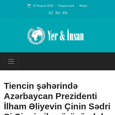
07 Avqust 2026
Haqqımızda
Əlaqə
AZ
RU
EN
Tiencin şəhərində
Azərbaycan Prezidenti
İlham Əliyevin Çinin Sədri