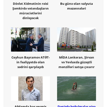
Dövlət Xidmətinin rəisi
Bu günə olan valyuta
Şəmkirdə vətəndaşların
məzənnələri
müraciətlərini
dinləyəcək
Ceyhun Bayramov ATƏT-
MİDA Lənkəran, Şirvan
in fəaliyyətdə olan
və Yevlaxda güzəştli
sədrini qarşılayıb
mənzilləri satışa çıxarır
Ağdamda baş vermiş
Dənizdə boğulmalar niyə