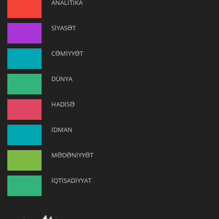
ANALİTİKA
SİYASƏT
CƏMİYYƏT
DÜNYA
HADİSƏ
İDMAN
MƏDƏNİYYƏT
İQTİSADİYYAT