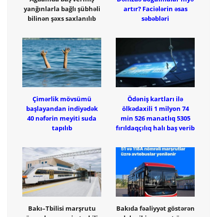
yanğınlarla bağlı şübhəli
artır? Faciələrin əsas
bilinən şəxs saxlanılıb
səbəbləri
Çimərlik mövsümü
Ödəniş kartları ilə
başlayandan indiyədək
ölkədaxili 1 milyon 74
40 nəfərin meyiti suda
min 526 manatlıq 5305
tapılıb
fırıldaqçılıq halı baş verib
Bakı–Tbilisi marşrutu
Bakıda fəaliyyət göstərən