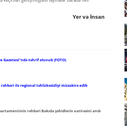
Yer və İnsan
ye Gazetesi"ndə təhrif olunub (FOTO)
əhbəri ilə regional təhlükəsizliyi müzakirə edib
epartamentinin rəhbəri Bakıda şəhidlərin xatirəsini anıb