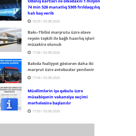
Ödəniş kartları ilə ölkədaxili 1 milyon
74 min 526 manatlıq 5305 fırıldaqçılıq
halı baş verib
18:29 / 03.08.2026
Bakı–Tbilisi marşrutu üzrə əlavə
reysin təşkili ilə bağlı hazırlıq işləri
müzakirə olunub
17:06 / 03.08.2026
Bakıda fəaliyyət göstərən daha iki
marşrut üzrə avtobuslar yenilənir
17:04 / 03.08.2026
Müəllimlərin işə qəbulu üzrə
müsabiqənin vakansiya seçimi
mərhələsinə başlanılır
17:03 / 03.08.2026