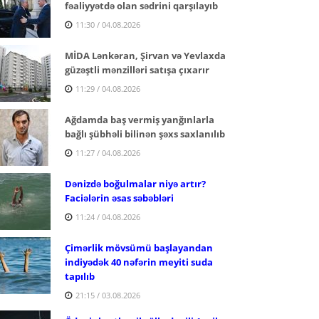
fəaliyyətdə olan sədrini qarşılayıb
11:30 / 04.08.2026
MİDA Lənkəran, Şirvan və Yevlaxda
güzəştli mənzilləri satışa çıxarır
11:29 / 04.08.2026
Ağdamda baş vermiş yanğınlarla
bağlı şübhəli bilinən şəxs saxlanılıb
11:27 / 04.08.2026
Dənizdə boğulmalar niyə artır?
Faciələrin əsas səbəbləri
11:24 / 04.08.2026
Çimərlik mövsümü başlayandan
indiyədək 40 nəfərin meyiti suda
tapılıb
21:15 / 03.08.2026