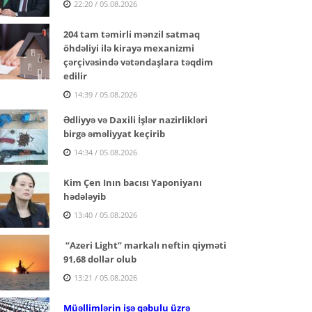
22:20 / 05.08.2026
204 tam təmirli mənzil satmaq
öhdəliyi ilə kirayə mexanizmi
çərçivəsində vətəndaşlara təqdim
edilir
14:39 / 05.08.2026
Ədliyyə və Daxili İşlər nazirlikləri
birgə əməliyyat keçirib
14:34 / 05.08.2026
Kim Çen Inın bacısı Yaponiyanı
hədələyib
13:40 / 05.08.2026
“Azeri Light” markalı neftin qiyməti
91,68 dollar olub
13:21 / 05.08.2026
Müəllimlərin işə qəbulu üzrə