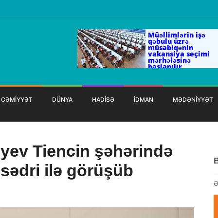
Müəllimlərin işə
qəbulu üzrə
müsabiqənin
vakansiya seçimi
mərhələsinə
başlanılır
CƏMİYYƏT
DÜNYA
HADİSƏ
İDMAN
MƏDƏNİYYƏT
iyev Tiencin şəhərində
sədri ilə görüşüb
Ə