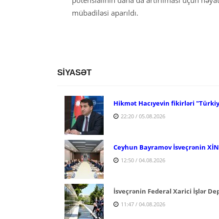
mübadiləsi aparıldı.
SİYASƏT
Hikmət Hacıyevin fikirləri "Türki
22:20 / 05.08.2026
Ceyhun Bayramov İsveçrənin XİN r
12:50 / 04.08.2026
İsveçrənin Federal Xarici İşlər D
11:47 / 04.08.2026