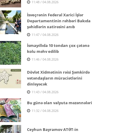
11:48 / 04.08.2026
İsveçrənin Federal Xarici İşlər
Departamentinin rəhbəri Bakıda
şəhidlərin xatirəsini anıb
11:47 / 04.08.2026
İsmayıllıda 10 tondan çox çətənə
kolu məhv edilib
11:46 / 04.08.2026
Dövlət Xidmətinin rəisi Şəmkirdə
vətəndaşların müraciətlərini
dinləyəcək
11:43 / 04.08.2026
Bu günə olan valyuta məzənnələri
11:32 / 04.08.2026
Ceyhun Bayramov ATƏT-in