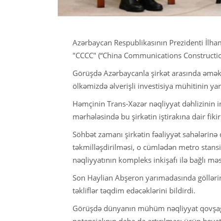
Azərbaycan Respublikasının Prezidenti İlha
"CCCC" (“China Communications Construction
Görüşdə Azərbaycanla şirkət arasında əməkda
ölkəmizdə əlverişli investisiya mühitinin yarad
Həmçinin Trans-Xəzər nəqliyyat dəhlizinin i
mərhələsində bu şirkətin iştirakına dair fiki
Söhbət zamanı şirkətin fəaliyyət sahələrinə 
təkmilləşdirilməsi, o cümlədən metro stansiya
nəqliyyatının kompleks inkişafı ilə bağlı m
Son Haylian Abşeron yarımadasında göllərin
təkliflər təqdim edəcəklərini bildirdi.
Görüşdə dünyanın mühüm nəqliyyat qovşağın
potensialının daha da artırılması üçün həyat