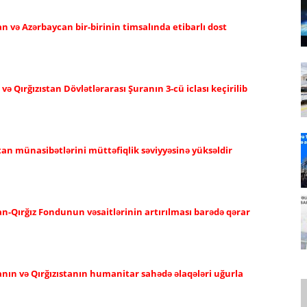
an və Azərbaycan bir-birinin timsalında etibarlı dost
 Qırğızıstan Dövlətlərarası Şuranın 3-cü iclası keçirilib
tan münasibətlərini müttəfiqlik səviyyəsinə yüksəldir
n-Qırğız Fondunun vəsaitlərinin artırılması barədə qərar
anın və Qırğızıstanın humanitar sahədə əlaqələri uğurla