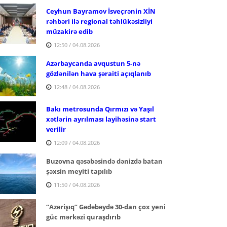
Ceyhun Bayramov İsveçrənin XİN
rəhbəri ilə regional təhlükəsizliyi
müzakirə edib
12:50 / 04.08.2026
Azərbaycanda avqustun 5-nə
gözlənilən hava şəraiti açıqlanıb
12:48 / 04.08.2026
Bakı metrosunda Qırmızı və Yaşıl
xətlərin ayrılması layihəsinə start
verilir
12:09 / 04.08.2026
Buzovna qəsəbəsində dənizdə batan
şəxsin meyiti tapılıb
11:50 / 04.08.2026
“Azərişıq” Gədəbəydə 30-dan çox yeni
güc mərkəzi quraşdırıb