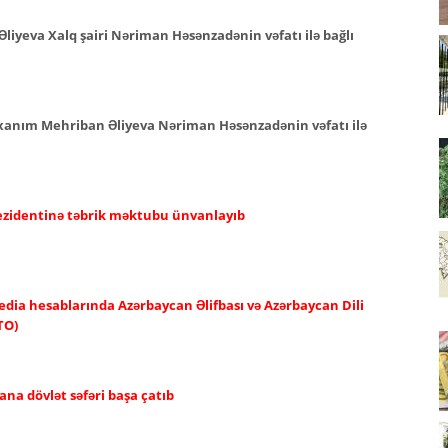
Əliyeva Xalq şairi Nəriman Həsənzadənin vəfatı ilə bağlı
i xanım Mehriban Əliyeva Nəriman Həsənzadənin vəfatı ilə
rezidentinə təbrik məktubu ünvanlayıb
edia hesablarında Azərbaycan Əlifbası və Azərbaycan Dili
TO)
ana dövlət səfəri başa çatıb