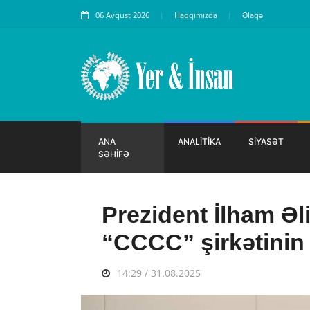
06 Avqust 2026
Haqqımızda
Əlaqə
ANA
ANALİTİKA
SİYASƏT
SƏHİFƏ
Prezident İlham Əl
“CCCC” şirkətinin 
14:29 / 31.08.2025