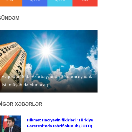
GÜNDƏM
Avqustun 6-da Azərbaycanda 39 dərəcəyədək
isti müşahidə olunacaq
DİGƏR XƏBƏRLƏR
Hikmət Hacıyevin fikirləri "Türkiye
Gazetesi"ndə təhrif olunub (FOTO)