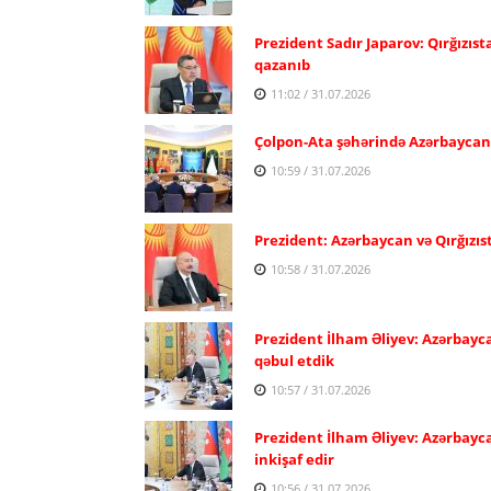
Prezident Sadır Japarov: Qırğızıst
qazanıb
11:02 / 31.07.2026
Çolpon-Ata şəhərində Azərbaycan və
10:59 / 31.07.2026
Prezident: Azərbaycan və Qırğızıs
10:58 / 31.07.2026
Prezident İlham Əliyev: Azərbayca
qəbul etdik
10:57 / 31.07.2026
Prezident İlham Əliyev: Azərbayc
inkişaf edir
10:56 / 31.07.2026