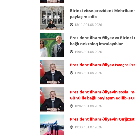
Birinci vitse-prezident Mehriban 
paylaşım edib
18:11 / 01.08.2026
Prezident İlham Əliyev və Birinc
bağlı nekroloq imzalayıblar
15:06 / 01.08.2026
Prezident İlham Əliyev İsveçrə P
11:03 / 01.08.2026
Prezident İlham Əliyevin sosial m
Günü ilə bağlı paylaşım edilib (FO
10:02 / 01.08.2026
Prezident İlham Əliyevin Qırğızıst
19:30 / 31.07.2026