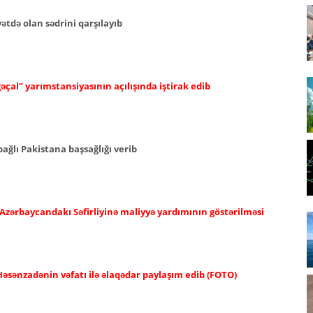
tdə olan sədrini qarşılayıb
əçal” yarımstansiyasının açılışında iştirak edib
ağlı Pakistana başsağlığı verib
 Azərbaycandakı Səfirliyinə maliyyə yardımının göstərilməsi
əsənzadənin vəfatı ilə əlaqədar paylaşım edib (FOTO)