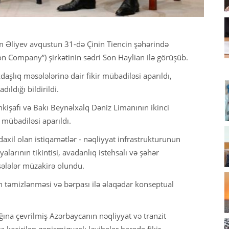
m Əliyev avqustun 31-də Çinin Tiencin şəhərində
 Company”) şirkətinin sədri Son Haylian ilə görüşüb.
şlıq məsələlərinə dair fikir mübadiləsi aparıldı,
ıldığı bildirildi.
nkişafı və Bakı Beynəlxalq Dəniz Limanının ikinci
r mübadiləsi aparıldı.
daxil olan istiqamətlər - nəqliyyat infrastrukturunun
larının tikintisi, avadanlıq istehsalı və şəhər
əsələlər müzakirə olundu.
 təmizlənməsi və bərpası ilə əlaqədar konseptual
a çevrilmiş Azərbaycanın nəqliyyat və tranzit
a keçirilən genişmiqyaslı layihələr barədə fikir