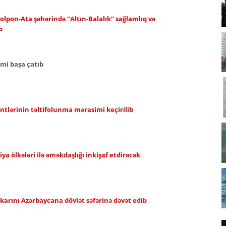
olpon-Ata şəhərində “Altın-Balalık” sağlamlıq və
b
imi başa çatıb
ntlərinin təltifolunma mərasimi keçirilib
a ölkələri ilə əməkdaşlığı inkişaf etdirəcək
karını Azərbaycana dövlət səfərinə dəvət edib