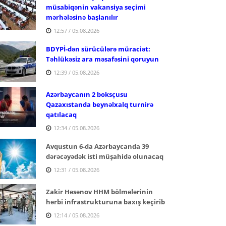
müsabiqənin vakansiya seçimi
mərhələsinə başlanılır
12:57 / 05.08.2026
BDYPİ-dən sürücülərə müraciət:
Təhlükəsiz ara məsafəsini qoruyun
12:39 / 05.08.2026
Azərbaycanın 2 boksçusu
Qazaxıstanda beynəlxalq turnirə
qatılacaq
12:34 / 05.08.2026
Avqustun 6-da Azərbaycanda 39
dərəcəyədək isti müşahidə olunacaq
12:31 / 05.08.2026
Zakir Həsənov HHM bölmələrinin
hərbi infrastrukturuna baxış keçirib
12:14 / 05.08.2026