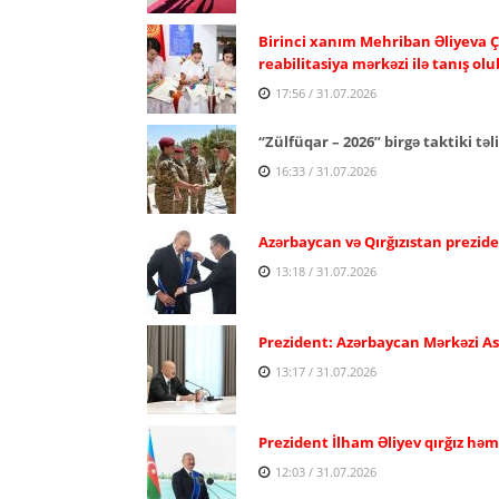
Birinci xanım Mehriban Əliyeva Ç
reabilitasiya mərkəzi ilə tanış olu
17:56 / 31.07.2026
“Zülfüqar – 2026” birgə taktiki təl
16:33 / 31.07.2026
Azərbaycan və Qırğızıstan prezide
13:18 / 31.07.2026
Prezident: Azərbaycan Mərkəzi Asiy
13:17 / 31.07.2026
Prezident İlham Əliyev qırğız həm
12:03 / 31.07.2026