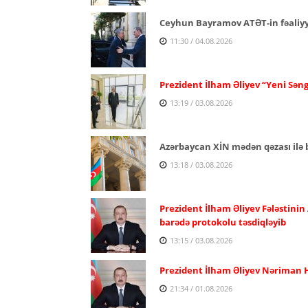
Ceyhun Bayramov ATƏT-in fəaliyyə
11:30 / 04.08.2026
Prezident İlham Əliyev “Yeni Səng
13:19 / 03.08.2026
Azərbaycan XİN mədən qəzası ilə b
13:18 / 03.08.2026
Prezident İlham Əliyev Fələstinin
barədə protokolu təsdiqləyib
13:15 / 03.08.2026
Prezident İlham Əliyev Nəriman H
21:34 / 01.08.2026