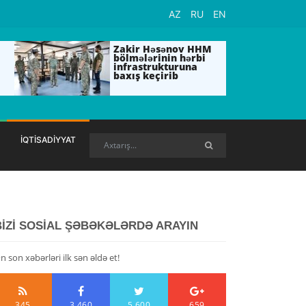
AZ
RU
EN
Zakir Həsənov HHM
bölmələrinin hərbi
infrastrukturuna
baxış keçirib
İQTİSADİYYAT
BİZİ SOSİAL ŞƏBƏKƏLƏRDƏ ARAYIN
n son xəbərləri ilk sən əldə et!
345
3,460
5,600
659