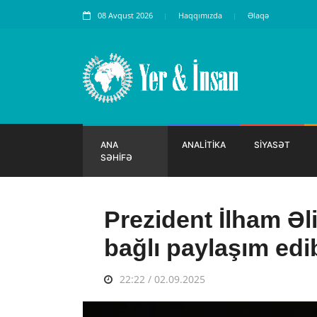
08 Avqust 2026
Haqqımızda
Əlaqə
ANA
ANALİTİKA
SİYASƏT
SƏHİFƏ
Prezident İlham Əli
bağlı paylaşım edi
22:22 / 02.09.2025