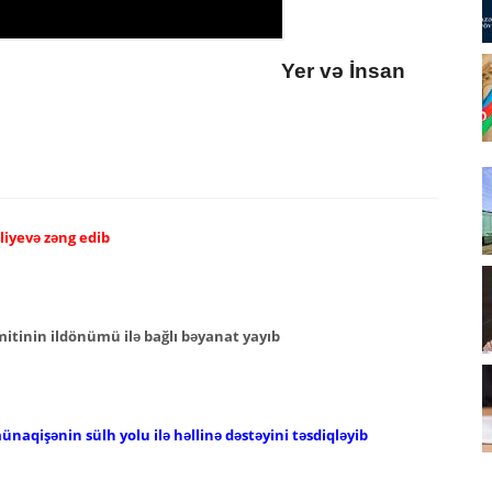
Yer və İnsan
liyevə zəng edib
mitinin ildönümü ilə bağlı bəyanat yayıb
aqişənin sülh yolu ilə həllinə dəstəyini təsdiqləyib