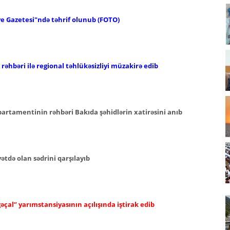
ye Gazetesi"ndə təhrif olunub (FOTO)
əhbəri ilə regional təhlükəsizliyi müzakirə edib
epartamentinin rəhbəri Bakıda şəhidlərin xatirəsini anıb
tdə olan sədrini qarşılayıb
əçal” yarımstansiyasının açılışında iştirak edib