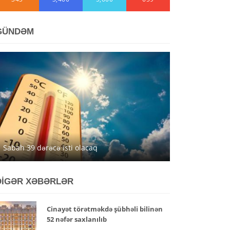
GÜNDƏM
Sabah 39 dərəcə isti olacaq
DİGƏR XƏBƏRLƏR
Cinayət törətməkdə şübhəli bilinən
52 nəfər saxlanılıb