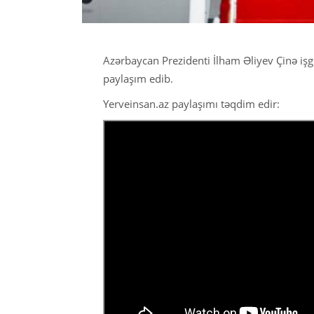
Azərbaycan Prezidenti İlham Əliyev Çinə işgü
paylaşım edib.
Yerveinsan.az paylaşımı təqdim edir: