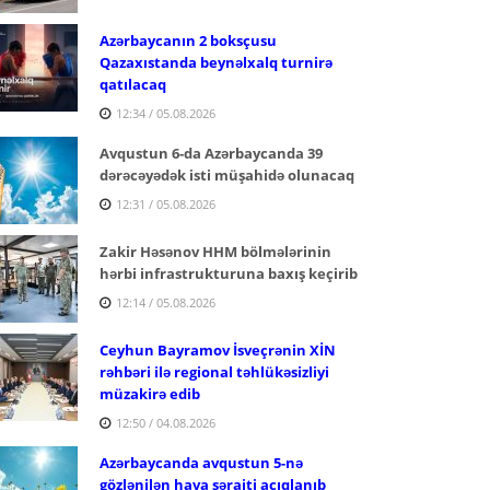
Azərbaycanın 2 boksçusu
Qazaxıstanda beynəlxalq turnirə
qatılacaq
12:34 / 05.08.2026
Avqustun 6-da Azərbaycanda 39
dərəcəyədək isti müşahidə olunacaq
12:31 / 05.08.2026
Zakir Həsənov HHM bölmələrinin
hərbi infrastrukturuna baxış keçirib
12:14 / 05.08.2026
Ceyhun Bayramov İsveçrənin XİN
rəhbəri ilə regional təhlükəsizliyi
müzakirə edib
12:50 / 04.08.2026
Azərbaycanda avqustun 5-nə
gözlənilən hava şəraiti açıqlanıb