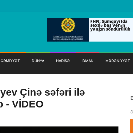
FHN: Sumqayıtda
sexdə baş verən
yanğın söndürülüb
CƏMİYYƏT
DÜNYA
HADİSƏ
İDMAN
MƏDƏNİYYƏT
yev Çinə səfəri ilə
b - VİDEO
Ə