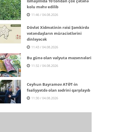
İsmayıllıda 10 tondan çox çətənə
kolu məhv edilib
11:46 / 04.08.2026
Dövlət Xidmətinin rəisi Şəmkirdə
vətəndaşların müraciətlərini
dinləyəcək
11:43 / 04.08.2026
Bu günə olan valyuta məzənnələri
11:32 / 04.08.2026
Ceyhun Bayramov ATƏT-in
fəaliyyətdə olan sədrini qarşılayıb
11:30 / 04.08.2026