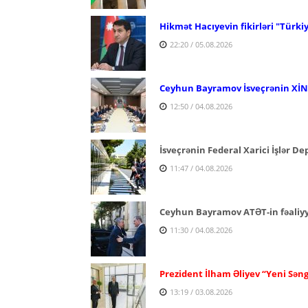
Hikmət Hacıyevin fikirləri "Türki
22:20 / 05.08.2026
Ceyhun Bayramov İsveçrənin XİN r
12:50 / 04.08.2026
İsveçrənin Federal Xarici İşlər D
11:47 / 04.08.2026
Ceyhun Bayramov ATƏT-in fəaliyyə
11:30 / 04.08.2026
Prezident İlham Əliyev “Yeni Səng
13:19 / 03.08.2026