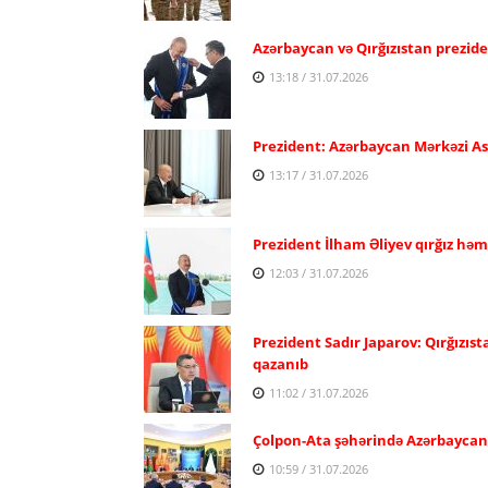
Azərbaycan və Qırğızıstan prezide
13:18 / 31.07.2026
Prezident: Azərbaycan Mərkəzi Asiy
13:17 / 31.07.2026
Prezident İlham Əliyev qırğız həm
12:03 / 31.07.2026
Prezident Sadır Japarov: Qırğızıst
qazanıb
11:02 / 31.07.2026
Çolpon-Ata şəhərində Azərbaycan və
10:59 / 31.07.2026