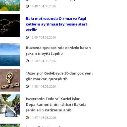
12:48 / 04.08.2026
Bakı metrosunda Qırmızı və Yaşıl
xətlərin ayrılması layihəsinə start
verilir
12:09 / 04.08.2026
Buzovna qəsəbəsində dənizdə batan
şəxsin meyiti tapılıb
11:50 / 04.08.2026
“Azərişıq” Gədəbəydə 30-dan çox yeni
güc mərkəzi quraşdırıb
11:48 / 04.08.2026
İsveçrənin Federal Xarici İşlər
Departamentinin rəhbəri Bakıda
şəhidlərin xatirəsini anıb
11:47 / 04.08.2026