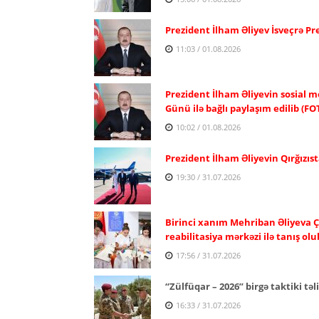
Prezident İlham Əliyev İsveçrə P
11:03 / 01.08.2026
Prezident İlham Əliyevin sosial m
Günü ilə bağlı paylaşım edilib (FO
10:02 / 01.08.2026
Prezident İlham Əliyevin Qırğızıst
19:30 / 31.07.2026
Birinci xanım Mehriban Əliyeva Ç
reabilitasiya mərkəzi ilə tanış olu
17:56 / 31.07.2026
“Zülfüqar – 2026” birgə taktiki təl
16:33 / 31.07.2026