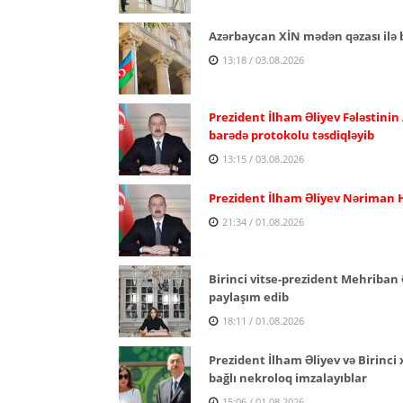
Azərbaycan XİN mədən qəzası ilə b
13:18 / 03.08.2026
Prezident İlham Əliyev Fələstinin
barədə protokolu təsdiqləyib
13:15 / 03.08.2026
Prezident İlham Əliyev Nəriman H
21:34 / 01.08.2026
Birinci vitse-prezident Mehriban 
paylaşım edib
18:11 / 01.08.2026
Prezident İlham Əliyev və Birinc
bağlı nekroloq imzalayıblar
15:06 / 01.08.2026