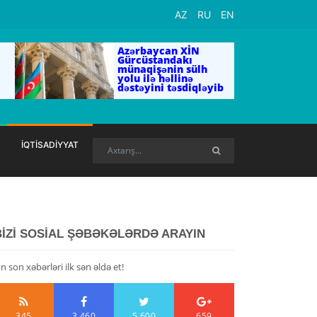
AZ
RU
EN
Azərbaycan XİN
Gürcüstandakı
münaqişənin sülh
yolu ilə həllinə
dəstəyini təsdiqləyib
İQTİSADİYYAT
BİZİ SOSİAL ŞƏBƏKƏLƏRDƏ ARAYIN
n son xəbərləri ilk sən əldə et!
345
3,460
5,600
659