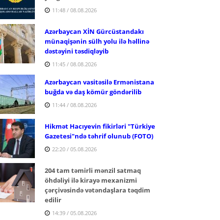
11:48 / 08.08.2026
Azərbaycan XİN Gürcüstandakı
münaqişənin sülh yolu ilə həllinə
dəstəyini təsdiqləyib
11:45 / 08.08.2026
Azərbaycan vasitəsilə Ermənistana
buğda və daş kömür göndərilib
11:44 / 08.08.2026
Hikmət Hacıyevin fikirləri "Türkiye
Gazetesi"ndə təhrif olunub (FOTO)
22:20 / 05.08.2026
204 tam təmirli mənzil satmaq
öhdəliyi ilə kirayə mexanizmi
çərçivəsində vətəndaşlara təqdim
edilir
14:39 / 05.08.2026