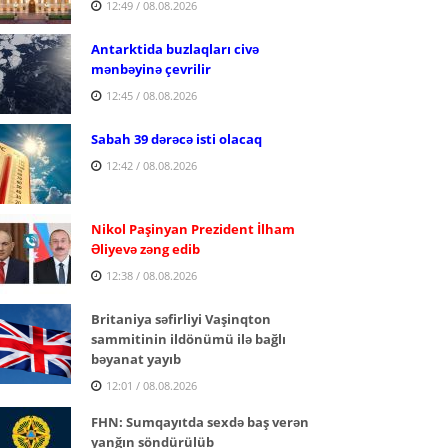
12:49 / 08.08.2026
Antarktida buzlaqları civə
mənbəyinə çevrilir
12:45 / 08.08.2026
Sabah 39 dərəcə isti olacaq
12:42 / 08.08.2026
Nikol Paşinyan Prezident İlham
Əliyevə zəng edib
12:38 / 08.08.2026
Britaniya səfirliyi Vaşinqton
sammitinin ildönümü ilə bağlı
bəyanat yayıb
12:01 / 08.08.2026
FHN: Sumqayıtda sexdə baş verən
yanğın söndürülüb