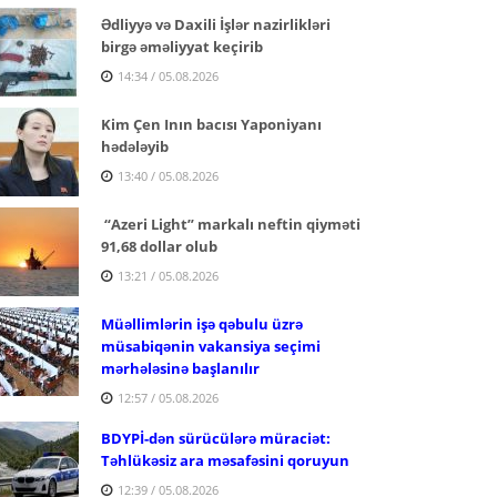
Ədliyyə və Daxili İşlər nazirlikləri
birgə əməliyyat keçirib
14:34 / 05.08.2026
Kim Çen Inın bacısı Yaponiyanı
hədələyib
13:40 / 05.08.2026
“Azeri Light” markalı neftin qiyməti
91,68 dollar olub
13:21 / 05.08.2026
Müəllimlərin işə qəbulu üzrə
müsabiqənin vakansiya seçimi
mərhələsinə başlanılır
12:57 / 05.08.2026
BDYPİ-dən sürücülərə müraciət:
Təhlükəsiz ara məsafəsini qoruyun
12:39 / 05.08.2026