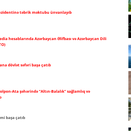
rezidentinə təbrik məktubu ünvanlayıb
edia hesablarında Azərbaycan Əlifbası və Azərbaycan Dili
TO)
ana dövlət səfəri başa çatıb
olpon-Ata şəhərində “Altın-Balalık” sağlamlıq və
b
imi başa çatıb