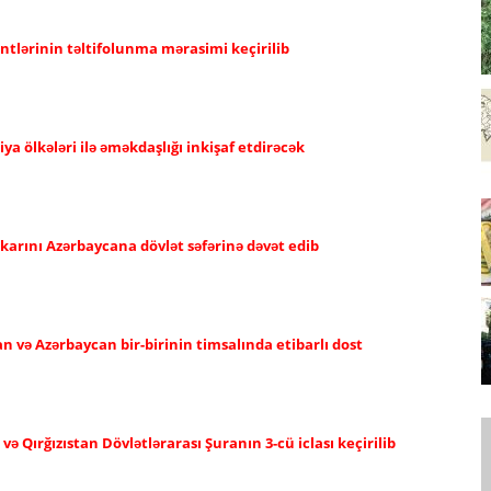
ntlərinin təltifolunma mərasimi keçirilib
a ölkələri ilə əməkdaşlığı inkişaf etdirəcək
karını Azərbaycana dövlət səfərinə dəvət edib
an və Azərbaycan bir-birinin timsalında etibarlı dost
 Qırğızıstan Dövlətlərarası Şuranın 3-cü iclası keçirilib