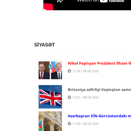
SİYASƏT
Nikol Paşinyan Prezident İlham Ə
12:38 / 08.08.2026
Britaniya səfirliyi Vaşinqton sam
12:01 / 08.08.2026
Azərbaycan XİN Gürcüstandakı mün
11:45 / 08.08.2026