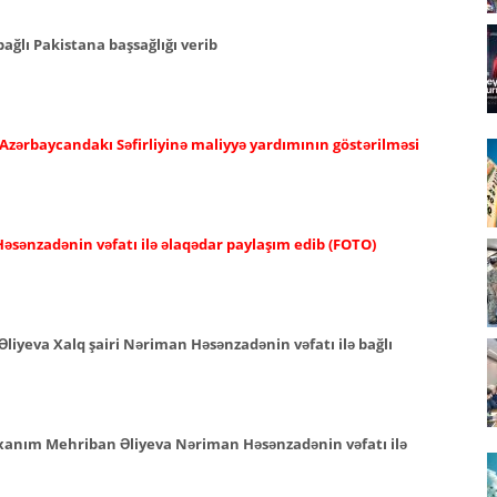
ağlı Pakistana başsağlığı verib
 Azərbaycandakı Səfirliyinə maliyyə yardımının göstərilməsi
əsənzadənin vəfatı ilə əlaqədar paylaşım edib (FOTO)
Əliyeva Xalq şairi Nəriman Həsənzadənin vəfatı ilə bağlı
i xanım Mehriban Əliyeva Nəriman Həsənzadənin vəfatı ilə