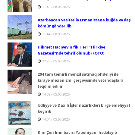
11:45 / 08.08.2026
Azərbaycan vasitəsilə Ermənistana buğda və daş
kömür göndərilib
11:44 / 08.08.2026
Hikmət Hacıyevin fikirləri "Türkiye
Gazetesi"ndə təhrif olunub (FOTO)
22:20 / 05.08.2026
204 tam təmirli mənzil satmaq öhdəliyi ilə
kirayə mexanizmi çərçivəsində vətəndaşlara
təqdim edilir
14:39 / 05.08.2026
Ədliyyə və Daxili İşlər nazirlikləri birgə əməliyyat
keçirib
14:34 / 05.08.2026
Kim Çen Inın bacısı Yaponiyanı hədələyib