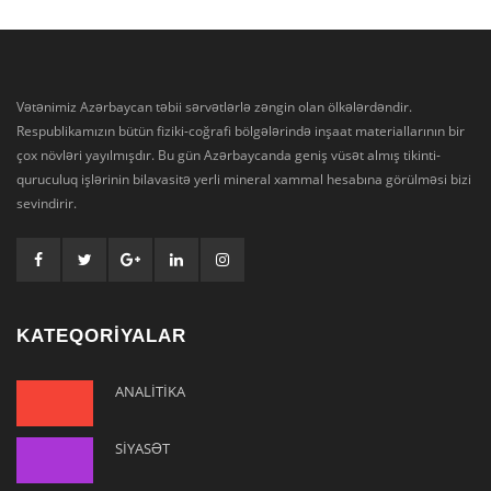
Vətənimiz Azərbaycan təbii sərvətlərlə zəngin olan ölkələrdəndir.
Respublikamızın bütün fiziki-coğrafi bölgələrində inşaat materiallarının bir
çox növləri yayılmışdır. Bu gün Azərbaycanda geniş vüsət almış tikinti-
quruculuq işlərinin bilavasitə yerli mineral xammal hesabına görülməsi bizi
sevindirir.
KATEQORİYALAR
ANALİTİKA
SİYASƏT