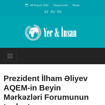
08 Avqust 2026
Haqqımızda
Əlaqə
AZ
RU
EN
Prezident İlham Əliyev
AQEM-in Beyin
Mərkəzləri Forumunun