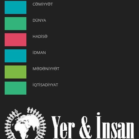
CƏMİYYƏT
DÜNYA
HADİSƏ
İDMAN
MƏDƏNİYYƏT
İQTİSADİYYAT