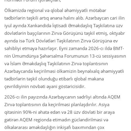
Ölkəmizdə regional və qlobal əhəmiyyətli mötəbər
tədbirlərin təşkili artıq ənənə halını alıb. Azərbaycan cari ilin
iyul ayında Xankəndidə İqtisadi Əməkdaşlıq Təşkilatına üzv
dövlətlərin başçılarının Zirvə Görüşünü təşkil etmiş, oktyabr
ayında isə Türk Dövlətləri Təşkilatının Zirvə Görüşünə ev
sahibliyi etməyə hazırlaşır. Eyni zamanda 2026-cı ildə BMT-
nin Ümumdünya Şəhərsalma Forumunun 13-cü sessiyasının
və İslam Əməkdaşlıq Təşkilatının Zirvə toplantısının
Azərbaycanda keçirilməsi ölkəmizin beynəlxalq əhəmiyyətli
tədbirlərin təşkil olunduğu etibarlı qlobal məkana
çevrildiyinin növbəti əyani göstəricisidir.
2026-cı ilin payızında Azərbaycanın sədrliyi altında AQEM
Zirvə toplantısının da keçirilməsi planlaşdırılır. Asiya
qitəsinin 90%-ni əhatə edən və 28 üzv dövləti bir araya
gətirən AQEM regionda etimadın gücləndirilməsi və
ölkələrarası əməkdaşlığın inkişafı baxımından çox