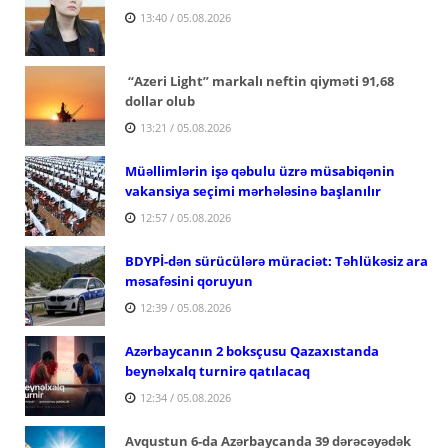
13:40 / 05.08.2026
“Azeri Light” markalı neftin qiyməti 91,68
dollar olub
13:21 / 05.08.2026
Müəllimlərin işə qəbulu üzrə müsabiqənin
vakansiya seçimi mərhələsinə başlanılır
12:57 / 05.08.2026
BDYPİ-dən sürücülərə müraciət: Təhlükəsiz ara
məsafəsini qoruyun
12:39 / 05.08.2026
Azərbaycanın 2 boksçusu Qazaxıstanda
beynəlxalq turnirə qatılacaq
12:34 / 05.08.2026
Avqustun 6-da Azərbaycanda 39 dərəcəyədək