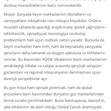
dostluq münasibətlərinin bariz nümunələridir.
Müasir dünyada beyin mərkəzlərinin dövlətlərin və
cəmiyyətlərin inkişafında rolu olduqca böyükdür. Onların
müxtəlif sahələrdə apardığı araşdırmalar qlobal çağırışların –
təhlükəsizlik, iqtisadiyyat, texnologiya və ekoloji
problemlərin həlli üçün mühüm zəmin yaradır. Bununla da
beyin mərkəzləri həm milli, həm də beynəlxalq səviyyədə
qərarların daha səmərəli və düzgün qəbuluna öz töhfələrini
verirlər. Bu baxımdan AQEM ölkələrinin beyin mərkəzlərinin
əməkdaşlığı ölkələr və xalqlar arasında qarşılıqlı anlayışın
güclənməsi və regional inteqrasiyanın dərinləşməsi üçün
əlverişli perspektivlər açır.
Bu gün Asiya həm iqtisadi potensialı, həm də qlobal
proseslərə təsiri baxımından dünyanın güc mərkəzlərindən
birinə sürətlə çevrilməkdədir. Buna baxmayaraq, təəssüf ki,
qitə ölkələrinin də daxil olduğu Qlobal Cənub əhəmiyyətli