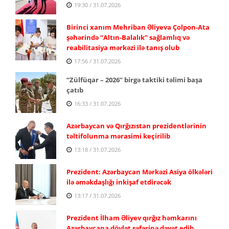
19:30 / 31.07.2026
Birinci xanım Mehriban Əliyeva Çolpon-Ata
şəhərində “Altın-Balalık” sağlamlıq və
reabilitasiya mərkəzi ilə tanış olub
17:56 / 31.07.2026
“Zülfüqar – 2026” birgə taktiki təlimi başa
çatıb
16:33 / 31.07.2026
Azərbaycan və Qırğızıstan prezidentlərinin
təltifolunma mərasimi keçirilib
13:18 / 31.07.2026
Prezident: Azərbaycan Mərkəzi Asiya ölkələri
ilə əməkdaşlığı inkişaf etdirəcək
13:17 / 31.07.2026
Prezident İlham Əliyev qırğız həmkarını
Azərbaycana dövlət səfərinə dəvət edib