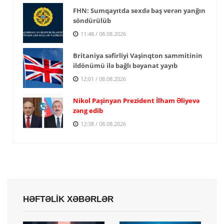
FHN: Sumqayıtda sexdə baş verən yanğın
söndürülüb
11:48 / 08.08.2026
Britaniya səfirliyi Vaşinqton sammitinin
ildönümü ilə bağlı bəyanat yayıb
12:01 / 08.08.2026
Nikol Paşinyan Prezident İlham Əliyevə
zəng edib
12:38 / 08.08.2026
HƏFTƏLİK XƏBƏRLƏR