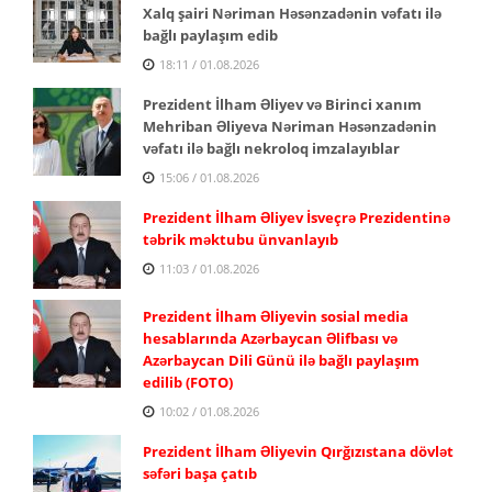
Xalq şairi Nəriman Həsənzadənin vəfatı ilə
bağlı paylaşım edib
18:11 / 01.08.2026
Prezident İlham Əliyev və Birinci xanım
Mehriban Əliyeva Nəriman Həsənzadənin
vəfatı ilə bağlı nekroloq imzalayıblar
15:06 / 01.08.2026
Prezident İlham Əliyev İsveçrə Prezidentinə
təbrik məktubu ünvanlayıb
11:03 / 01.08.2026
Prezident İlham Əliyevin sosial media
hesablarında Azərbaycan Əlifbası və
Azərbaycan Dili Günü ilə bağlı paylaşım
edilib (FOTO)
10:02 / 01.08.2026
Prezident İlham Əliyevin Qırğızıstana dövlət
səfəri başa çatıb