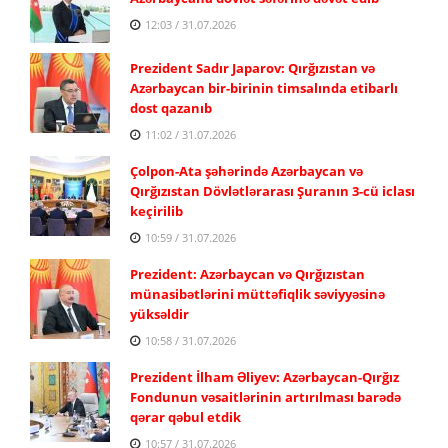
12:03 / 31.07.2026
Prezident Sadır Japarov: Qırğızıstan və
Azərbaycan bir-birinin timsalında etibarlı
dost qazanıb
11:02 / 31.07.2026
Çolpon-Ata şəhərində Azərbaycan və
Qırğızıstan Dövlətlərarası Şuranın 3-cü iclası
keçirilib
10:59 / 31.07.2026
Prezident: Azərbaycan və Qırğızıstan
münasibətlərini müttəfiqlik səviyyəsinə
yüksəldir
10:58 / 31.07.2026
Prezident İlham Əliyev: Azərbaycan-Qırğız
Fondunun vəsaitlərinin artırılması barədə
qərar qəbul etdik
10:57 / 31.07.2026