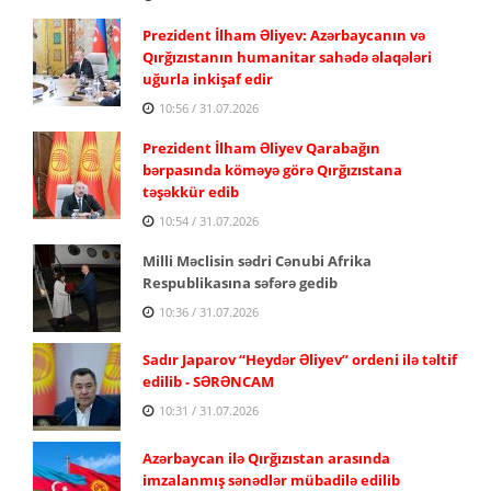
Prezident İlham Əliyev: Azərbaycanın və
Qırğızıstanın humanitar sahədə əlaqələri
uğurla inkişaf edir
10:56 / 31.07.2026
Prezident İlham Əliyev Qarabağın
bərpasında köməyə görə Qırğızıstana
təşəkkür edib
10:54 / 31.07.2026
Milli Məclisin sədri Cənubi Afrika
Respublikasına səfərə gedib
10:36 / 31.07.2026
Sadır Japarov “Heydər Əliyev” ordeni ilə təltif
edilib - SƏRƏNCAM
10:31 / 31.07.2026
Azərbaycan ilə Qırğızıstan arasında
imzalanmış sənədlər mübadilə edilib