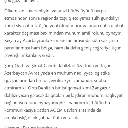
çox gözəl anlayır.
Ölkəmizin suverenliyini və ərazi bütövlüyünü bərpa
etməsindən sonra regionda təşviq etdiyimiz sülh gündəliyi
xarici siyasətimiz üçün yeni üfüqlər açır və onun daha qlobal
xarakter daşıması baxımından mühüm amil rolunu oynayır.
Keçən ay Azərbaycanla Ermənistan arasında sülh sazişinin
paraflanması həm bölgə, həm də daha geniş coğrafiya üçün
əlverişli imkanlar yaradır.
Şərq-Qərb və Şimal-Cənub dəhlizləri üzərində yerləşən
Azərbaycan Avrasiyada ən mühüm nəqliyyat-logistika
qovşaqlarından birinə çevrilir. Eyni zamanda, şübhə
etmirəm ki, Orta Dəhlizin bir istiqaməti kimi Zəngəzur
dəhlizi yaxın gələcəkdə qitələri birləşdirən mühüm nəqliyyat
bağlantısı rolunu oynayacaqdır. İnanıram ki, bütün bu
kommunikasiya xətləri AQEM üzvləri arasında da
əməkdaşlığın inkişafına töhfə verəcək.
Hörmətli Forum iştirakçıları,