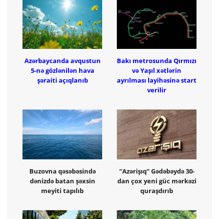
Azərbaycanda avqustun
Bakı metrosunda Qırmızı
5-nə gözlənilən hava
və Yaşıl xətlərin
şəraiti açıqlanıb
ayrılması layihəsinə start
verilir
Buzovna qəsəbəsində
“Azərişıq” Gədəbəydə 30-
dənizdə batan şəxsin
dan çox yeni güc mərkəzi
meyiti tapılıb
quraşdırıb