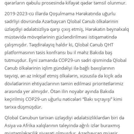
qərarların qəbulu prosesində kifayət qədər təmsil olunmur.
2019-2023-cü illərdə Qoşulmama Hərəkatında uğurlu
sədrliyi dövründə Azərbaycan Qlobal Cənub ölkələrinin
üzləşdiyi ədalətsizliyə qarşı çıxış etmiş, Hərəkatın beynəlxalq
müstəvidə mövqelərinin gücləndirilməsi istiqamətində
çalışmışdır. Təqdirəlayiq haldır ki, Qlobal Cənub QHT
platformasının təsis konfransı bu il məhz Bakıda baş
tutmuşdur. Eyni zamanda COP29-un sədri qismində Qlobal
Cənub ölkələrinin iqlim gündəliyi ilə bağlı baxışlarının
təşviqi, ən az inkişaf etmiş ölkələrin, xüsusilə də kiçik ada
dövlətlərinin ehtiyaclarının təmin edilməsi prioritetlərimiz
arasında yer almışdır. Ötən ilin noyabr ayında Bakıda
keçirilmiş COP29-un uğurlu nəticələri “Bakı sıçrayışı” kimi
tarixə düşmüşdür.
Qlobal Cənubun tarixən üzləşdiyi ədalətsizliklərdən biri də
Asiya və Afrika xalqlarının taleyində ağrılı izlər buraxmış
müstəmləkəçilik siyasəti olmuşdur. Azərbaycan müasir