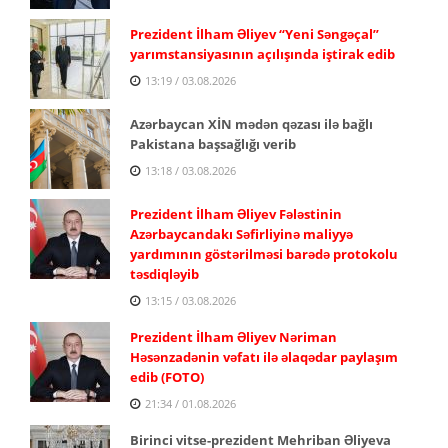
Prezident İlham Əliyev “Yeni Səngəçal”
yarımstansiyasının açılışında iştirak edib
13:19 / 03.08.2026
Azərbaycan XİN mədən qəzası ilə bağlı
Pakistana başsağlığı verib
13:18 / 03.08.2026
Prezident İlham Əliyev Fələstinin
Azərbaycandakı Səfirliyinə maliyyə
yardımının göstərilməsi barədə protokolu
təsdiqləyib
13:15 / 03.08.2026
Prezident İlham Əliyev Nəriman
Həsənzadənin vəfatı ilə əlaqədar paylaşım
edib (FOTO)
21:34 / 01.08.2026
Birinci vitse-prezident Mehriban Əliyeva