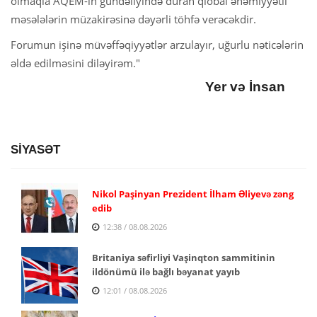
olmaqla AQEM-in gündəliyində duran qlobal əhəmiyyətli
məsələlərin müzakirəsinə dəyərli töhfə verəcəkdir.
Forumun işinə müvəffəqiyyətlər arzulayır, uğurlu nəticələrin
əldə edilməsini diləyirəm."
Yer və İnsan
SİYASƏT
Nikol Paşinyan Prezident İlham Əliyevə zəng
edib
12:38 / 08.08.2026
Britaniya səfirliyi Vaşinqton sammitinin
ildönümü ilə bağlı bəyanat yayıb
12:01 / 08.08.2026