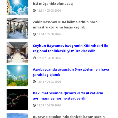
isti müşahidə olunacaq
12:31 / 05.08.2026
Zakir Həsənov HHM bölmələrinin hərbi
infrastrukturuna baxış keçirib
12:14 / 05.08.2026
Ceyhun Bayramov İsveçrənin XİN rəhbəri ilə
regional təhlükəsizliyi müzakirə edib
12:50 / 04.08.2026
Azərbaycanda avqustun 5-nə gözlənilən hava
şəraiti açıqlanıb
12:48 / 04.08.2026
Bakı metrosunda Qırmızı və Yaşıl xətlərin
ayrılması layihəsinə start verilir
12:09 / 04.08.2026
Buzovna qəsəbəsində dənizdə batan şəxsin