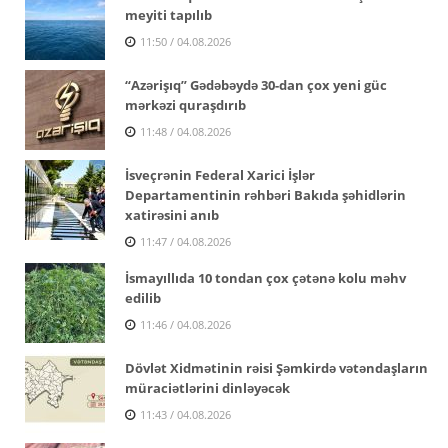
meyiti tapılıb
11:50 / 04.08.2026
“Azərişıq” Gədəbəydə 30-dan çox yeni güc
mərkəzi quraşdırıb
11:48 / 04.08.2026
İsveçrənin Federal Xarici İşlər
Departamentinin rəhbəri Bakıda şəhidlərin
xatirəsini anıb
11:47 / 04.08.2026
İsmayıllıda 10 tondan çox çətənə kolu məhv
edilib
11:46 / 04.08.2026
Dövlət Xidmətinin rəisi Şəmkirdə vətəndaşların
müraciətlərini dinləyəcək
11:43 / 04.08.2026