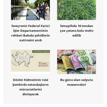
İsveçrənin Federal Xarici
İsmayıllıda 10 tondan
İşlər Departamentinin
çox çətənə kolu məhv
rəhbəri Bakıda şəhidlərin
edilib
xatirəsini anıb
Dövlət Xidmətinin rəisi
Bu günə olan valyuta
Şəmkirdə vətəndaşların
məzənnələri
müraciətlərini
dinləyəcək