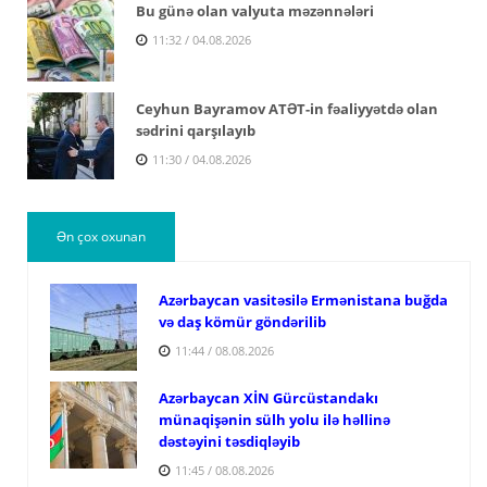
Bu günə olan valyuta məzənnələri
11:32 / 04.08.2026
Ceyhun Bayramov ATƏT-in fəaliyyətdə olan
sədrini qarşılayıb
11:30 / 04.08.2026
Ən çox oxunan
Azərbaycan vasitəsilə Ermənistana buğda
və daş kömür göndərilib
11:44 / 08.08.2026
Azərbaycan XİN Gürcüstandakı
münaqişənin sülh yolu ilə həllinə
dəstəyini təsdiqləyib
11:45 / 08.08.2026