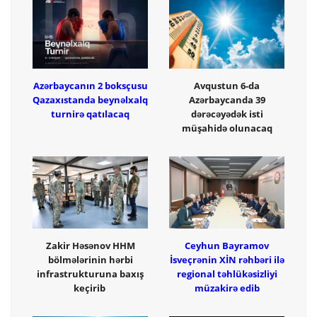
Azərbaycanın 2 boksçusu
Avqustun 6-da
Qazaxıstanda beynəlxalq
Azərbaycanda 39
turnirə qatılacaq
dərəcəyədək isti
müşahidə olunacaq
Zakir Həsənov HHM
Ceyhun Bayramov
bölmələrinin hərbi
İsveçrənin XİN rəhbəri ilə
infrastrukturuna baxış
regional təhlükəsizliyi
keçirib
müzakirə edib