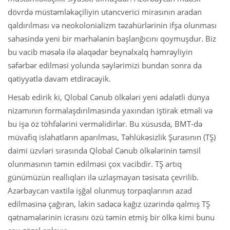
dövrdə müstəmləkəçiliyin utancverici mirasının aradan
qaldırılması və neokolonializm təzahürlərinin ifşa olunması
sahəsində yeni bir mərhələnin başlanğıcını qoymuşdur. Biz
bu vacib məsələ ilə əlaqədar beynəlxalq həmrəyliyin
səfərbər edilməsi yolunda səylərimizi bundan sonra da
qətiyyətlə davam etdirəcəyik.
Hesab edirik ki, Qlobal Cənub ölkələri yeni ədalətli dünya
nizamının formalaşdırılmasında yaxından iştirak etməli və
bu işə öz töhfələrini verməlidirlər. Bu xüsusda, BMT-də
müvafiq islahatların aparılması, Təhlükəsizlik Şurasının (TŞ)
daimi üzvləri sırasında Qlobal Cənub ölkələrinin təmsil
olunmasının təmin edilməsi çox vacibdir. TŞ artıq
günümüzün reallıqları ilə uzlaşmayan təsisata çevrilib.
Azərbaycan vaxtilə işğal olunmuş torpaqlarının azad
edilməsinə çağıran, lakin sadəcə kağız üzərində qalmış TŞ
qətnamələrinin icrasını özü təmin etmiş bir ölkə kimi bunu