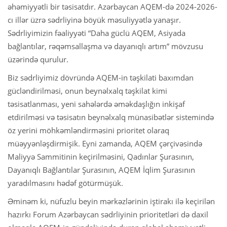
əhəmiyyətli bir təsisatdır. Azərbaycan AQEM-də 2024-2026-
cı illər üzrə sədrliyinə böyük məsuliyyətlə yanaşır.
Sədrliyimizin fəaliyyəti “Daha güclü AQEM, Asiyada
bağlantılar, rəqəmsallaşma və dayanıqlı artım” mövzusu
üzərində qurulur.
Biz sədrliyimiz dövründə AQEM-in təşkilati baxımdan
gücləndirilməsi, onun beynəlxalq təşkilat kimi
təsisatlanması, yeni sahələrdə əməkdaşlığın inkişaf
etdirilməsi və təsisatın beynəlxalq münasibətlər sistemində
öz yerini möhkəmləndirməsini prioritet olaraq
müəyyənləşdirmişik. Eyni zamanda, AQEM çərçivəsində
Maliyyə Sammitinin keçirilməsini, Qadınlar Şurasının,
Dayanıqlı Bağlantılar Şurasının, AQEM İqlim Şurasının
yaradılmasını hədəf götürmüşük.
Əminəm ki, nüfuzlu beyin mərkəzlərinin iştirakı ilə keçirilən
hazırkı Forum Azərbaycan sədrliyinin prioritetləri də daxil