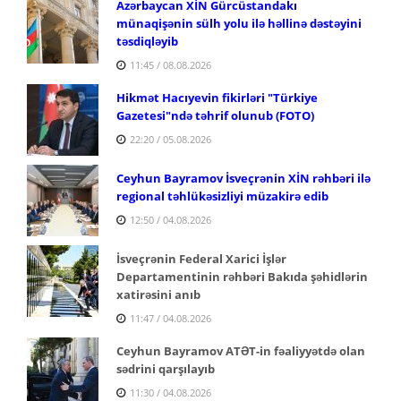
Azərbaycan XİN Gürcüstandakı
münaqişənin sülh yolu ilə həllinə dəstəyini
təsdiqləyib
11:45 / 08.08.2026
Hikmət Hacıyevin fikirləri "Türkiye
Gazetesi"ndə təhrif olunub (FOTO)
22:20 / 05.08.2026
Ceyhun Bayramov İsveçrənin XİN rəhbəri ilə
regional təhlükəsizliyi müzakirə edib
12:50 / 04.08.2026
İsveçrənin Federal Xarici İşlər
Departamentinin rəhbəri Bakıda şəhidlərin
xatirəsini anıb
11:47 / 04.08.2026
Ceyhun Bayramov ATƏT-in fəaliyyətdə olan
sədrini qarşılayıb
11:30 / 04.08.2026