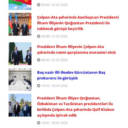
09:49 / 31.07.2026
Çolpon-Ata şəhərində Azərbaycan Prezidenti
İlham Əliyevin Qırğızıstan Prezidenti ilə
təkbətək görüşü keçirilib
09:48 / 31.07.2026
Prezident İlham Əliyevin Çolpon-Ata
şəhərində rəsmi qarşılanma mərasimi olub
09:45 / 31.07.2026
Baş nazir Əli Əsədov Gürcüstanın Baş
prokuroru ilə görüşüb
19:52 / 30.07.2026
Prezident İlham Əliyev Qırğızıstan,
Özbəkistan və Tacikistan prezidentləri ilə
birlikdə Çolpon-Ata şəhərində Qolf Klubun
açılışında iştirak edib
19:47 / 30.07.2026