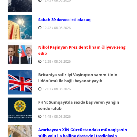
12:45 / 08.08.2026
Sabah 39 dərəcə isti olacaq
12:42 / 08.08.2026
Nikol Paşinyan Prezident İlham Əliyevə zəng
edib
12:38 / 08.08.2026
Britaniya səfirliyi Vaşinqton sammitinin
ildönümü ilə bağlı bəyanat yayıb
12:01 / 08.08.2026
FHN: Sumqayıtda sexdə baş verən yanğın
söndürülüb
11:48 / 08.08.2026
Azərbaycan XİN Gürcüstandakı münaqişənin
sülh yolu ilə həllinə dəstəyini təsdiqləyib