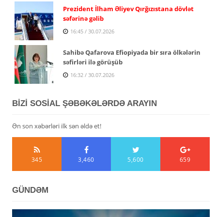
Prezident İlham Əliyev Qırğızıstana dövlət
səfərinə gəlib
16:45 / 30.07.2026
Sahibə Qafarova Efiopiyada bir sıra ölkələrin
səfirləri ilə görüşüb
16:32 / 30.07.2026
BİZİ SOSİAL ŞƏBƏKƏLƏRDƏ ARAYIN
Ən son xəbərləri ilk sən əldə et!
345
3,460
5,600
659
GÜNDƏM