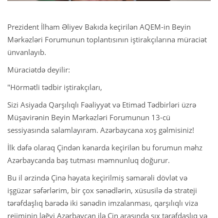
Prezident İlham Əliyev Bakıda keçirilən AQEM-in Beyin
Mərkəzləri Forumunun toplantısının iştirakçılarına müraciət
ünvanlayıb.
Müraciətdə deyilir:
"Hörmətli tədbir iştirakçıları,
Sizi Asiyada Qarşılıqlı Fəaliyyət və Etimad Tədbirləri üzrə
Müşavirənin Beyin Mərkəzləri Forumunun 13-cü
sessiyasında salamlayıram. Azərbaycana xoş gəlmisiniz!
İlk dəfə olaraq Çindən kənarda keçirilən bu forumun məhz
Azərbaycanda baş tutması məmnunluq doğurur.
Bu il ərzində Çinə həyata keçirilmiş səmərəli dövlət və
işgüzar səfərlərim, bir çox sənədlərin, xüsusilə də strateji
tərəfdaşlıq barədə iki sənədin imzalanması, qarşılıqlı viza
rejiminin ləğvi Azərbaycan ilə Çin arasında sıx tərəfdaşlıq və