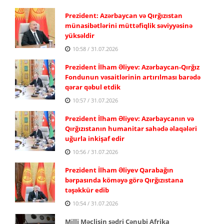
Prezident: Azərbaycan və Qırğızıstan
münasibətlərini müttəfiqlik səviyyəsinə
yüksəldir
10:58 / 31.07.2026
Prezident İlham Əliyev: Azərbaycan-Qırğız
Fondunun vəsaitlərinin artırılması barədə
qərar qəbul etdik
10:57 / 31.07.2026
Prezident İlham Əliyev: Azərbaycanın və
Qırğızıstanın humanitar sahədə əlaqələri
uğurla inkişaf edir
10:56 / 31.07.2026
Prezident İlham Əliyev Qarabağın
bərpasında köməyə görə Qırğızıstana
təşəkkür edib
10:54 / 31.07.2026
Milli Məclisin sədri Cənubi Afrika