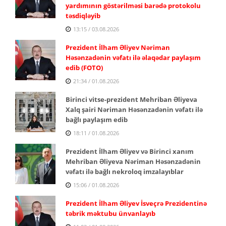
yardımının göstərilməsi barədə protokolu
təsdiqləyib
13:15 / 03.08.2026
Prezident İlham Əliyev Nəriman
Həsənzadənin vəfatı ilə əlaqədar paylaşım
edib (FOTO)
21:34 / 01.08.2026
Birinci vitse-prezident Mehriban Əliyeva
Xalq şairi Nəriman Həsənzadənin vəfatı ilə
bağlı paylaşım edib
18:11 / 01.08.2026
Prezident İlham Əliyev və Birinci xanım
Mehriban Əliyeva Nəriman Həsənzadənin
vəfatı ilə bağlı nekroloq imzalayıblar
15:06 / 01.08.2026
Prezident İlham Əliyev İsveçrə Prezidentinə
təbrik məktubu ünvanlayıb