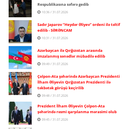
Respublikasına səfərə gedib
10:36 / 31.07.2026
Sadır Japarov “Heydər Əliyev” ordeni ilə təltif
edilib - SƏRƏNCAM
10:31 / 31.07.2026
Azərbaycan ilə Qırğızıstan arasında
imzalanmış sənədlər mübadilə edilib
09:49 / 31.07.2026
Çolpon-Ata şəhərində Azərbaycan Prezidenti
İlham Əliyevin Qırğızıstan Prezidenti ilə
təkbətək görüşü keçirilib
09:48 / 31.07.2026
Prezident İlham Əliyevin Çolpon-Ata
şəhərində rəsmi qarşılanma mərasimi olub
09:45 / 31.07.2026