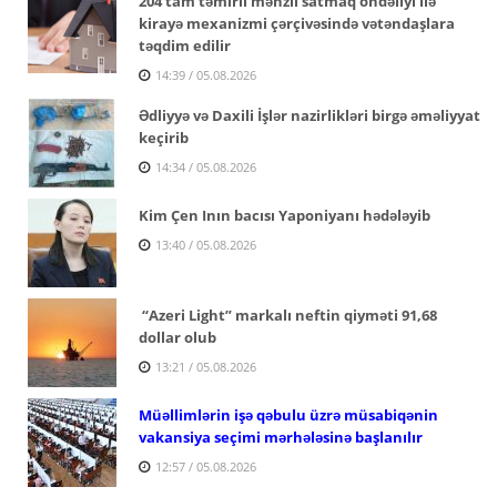
204 tam təmirli mənzil satmaq öhdəliyi ilə
kirayə mexanizmi çərçivəsində vətəndaşlara
təqdim edilir
14:39 / 05.08.2026
Ədliyyə və Daxili İşlər nazirlikləri birgə əməliyyat
keçirib
14:34 / 05.08.2026
Kim Çen Inın bacısı Yaponiyanı hədələyib
13:40 / 05.08.2026
“Azeri Light” markalı neftin qiyməti 91,68
dollar olub
13:21 / 05.08.2026
Müəllimlərin işə qəbulu üzrə müsabiqənin
vakansiya seçimi mərhələsinə başlanılır
12:57 / 05.08.2026