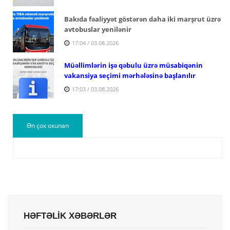
Bakıda fəaliyyət göstərən daha iki marşrut üzrə
avtobuslar yenilənir
17:04 / 03.08.2026
Müəllimlərin işə qəbulu üzrə müsabiqənin
vakansiya seçimi mərhələsinə başlanılır
17:03 / 03.08.2026
Ən çox oxunan
HƏFTƏLİK XƏBƏRLƏR