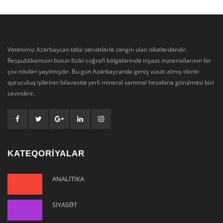
Vətənimiz Azərbaycan təbii sərvətlərlə zəngin olan ölkələrdəndir.
Respublikamızın bütün fiziki-coğrafi bölgələrində inşaat materiallarının bir
çox növləri yayılmışdır. Bu gün Azərbaycanda geniş vüsət almış tikinti-
quruculuq işlərinin bilavasitə yerli mineral xammal hesabına görülməsi bizi
sevindirir.
KATEQORİYALAR
ANALİTİKA
SİYASƏT