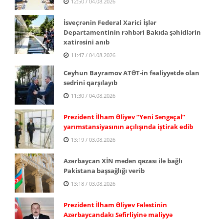
12:50 / 04.08.2026
İsveçrənin Federal Xarici İşlər
Departamentinin rəhbəri Bakıda şəhidlərin
xatirəsini anıb
11:47 / 04.08.2026
Ceyhun Bayramov ATƏT-in fəaliyyətdə olan
sədrini qarşılayıb
11:30 / 04.08.2026
Prezident İlham Əliyev “Yeni Səngəçal”
yarımstansiyasının açılışında iştirak edib
13:19 / 03.08.2026
Azərbaycan XİN mədən qəzası ilə bağlı
Pakistana başsağlığı verib
13:18 / 03.08.2026
Prezident İlham Əliyev Fələstinin
Azərbaycandakı Səfirliyinə maliyyə