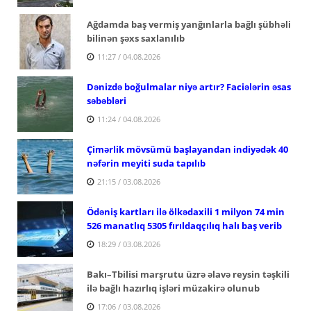
Ağdamda baş vermiş yanğınlarla bağlı şübhəli
bilinən şəxs saxlanılıb
11:27 / 04.08.2026
Dənizdə boğulmalar niyə artır? Faciələrin əsas
səbəbləri
11:24 / 04.08.2026
Çimərlik mövsümü başlayandan indiyədək 40
nəfərin meyiti suda tapılıb
21:15 / 03.08.2026
Ödəniş kartları ilə ölkədaxili 1 milyon 74 min
526 manatlıq 5305 fırıldaqçılıq halı baş verib
18:29 / 03.08.2026
Bakı–Tbilisi marşrutu üzrə əlavə reysin təşkili
ilə bağlı hazırlıq işləri müzakirə olunub
17:06 / 03.08.2026