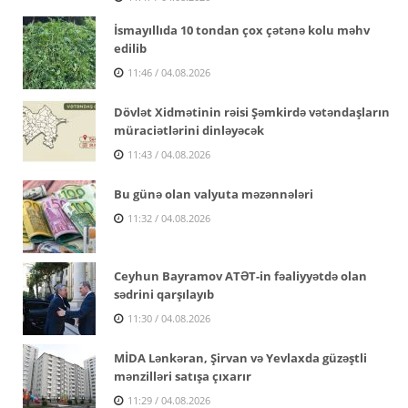
İsmayıllıda 10 tondan çox çətənə kolu məhv
edilib
11:46 / 04.08.2026
Dövlət Xidmətinin rəisi Şəmkirdə vətəndaşların
müraciətlərini dinləyəcək
11:43 / 04.08.2026
Bu günə olan valyuta məzənnələri
11:32 / 04.08.2026
Ceyhun Bayramov ATƏT-in fəaliyyətdə olan
sədrini qarşılayıb
11:30 / 04.08.2026
MİDA Lənkəran, Şirvan və Yevlaxda güzəştli
mənzilləri satışa çıxarır
11:29 / 04.08.2026