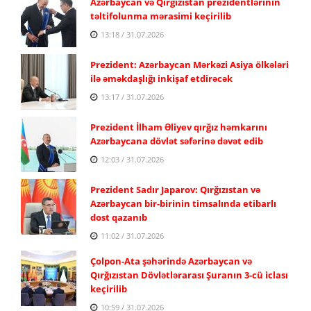
Azərbaycan və Qırğızıstan prezidentlərinin
təltifolunma mərasimi keçirilib
13:18 / 31.07.2026
Prezident: Azərbaycan Mərkəzi Asiya ölkələri
ilə əməkdaşlığı inkişaf etdirəcək
13:17 / 31.07.2026
Prezident İlham Əliyev qırğız həmkarını
Azərbaycana dövlət səfərinə dəvət edib
12:03 / 31.07.2026
Prezident Sadır Japarov: Qırğızıstan və
Azərbaycan bir-birinin timsalında etibarlı
dost qazanıb
11:02 / 31.07.2026
Çolpon-Ata şəhərində Azərbaycan və
Qırğızıstan Dövlətlərarası Şuranın 3-cü iclası
keçirilib
10:59 / 31.07.2026