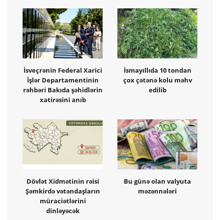
İsveçrənin Federal Xarici
İsmayıllıda 10 tondan
İşlər Departamentinin
çox çətənə kolu məhv
rəhbəri Bakıda şəhidlərin
edilib
xatirəsini anıb
Dövlət Xidmətinin rəisi
Bu günə olan valyuta
Şəmkirdə vətəndaşların
məzənnələri
müraciətlərini
dinləyəcək