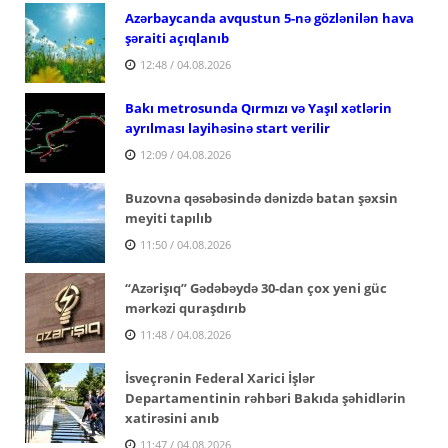
Azərbaycanda avqustun 5-nə gözlənilən hava
şəraiti açıqlanıb
12:48 / 04.08.2026
Bakı metrosunda Qırmızı və Yaşıl xətlərin
ayrılması layihəsinə start verilir
12:09 / 04.08.2026
Buzovna qəsəbəsində dənizdə batan şəxsin
meyiti tapılıb
11:50 / 04.08.2026
“Azərişıq” Gədəbəydə 30-dan çox yeni güc
mərkəzi quraşdırıb
11:48 / 04.08.2026
İsveçrənin Federal Xarici İşlər
Departamentinin rəhbəri Bakıda şəhidlərin
xatirəsini anıb
11:47 / 04.08.2026