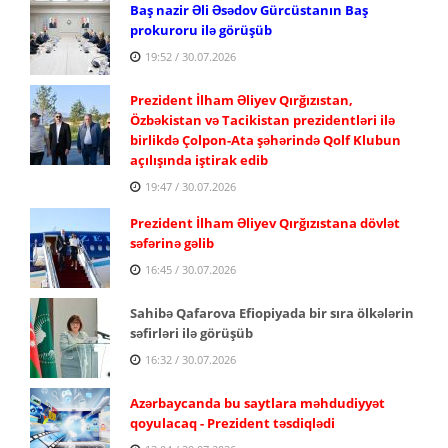
Baş nazir Əli Əsədov Gürcüstanın Baş
prokuroru ilə görüşüb
19:52 / 30.07.2026
Prezident İlham Əliyev Qırğızıstan,
Özbəkistan və Tacikistan prezidentləri ilə
birlikdə Çolpon-Ata şəhərində Qolf Klubun
açılışında iştirak edib
19:47 / 30.07.2026
Prezident İlham Əliyev Qırğızıstana dövlət
səfərinə gəlib
16:45 / 30.07.2026
Sahibə Qafarova Efiopiyada bir sıra ölkələrin
səfirləri ilə görüşüb
16:32 / 30.07.2026
Azərbaycanda bu saytlara məhdudiyyət
qoyulacaq - Prezident təsdiqlədi