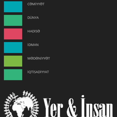
CƏMİYYƏT
DÜNYA
HADİSƏ
İDMAN
MƏDƏNİYYƏT
İQTİSADİYYAT