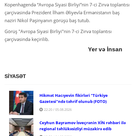
Kopenhagendə “Avropa Siyasi Birliyi”nin 7-ci Zirvə toplantısı
çərçivəsində Prezident İlham Əliyevlə Ermənistanın baş
naziri Nikol Paşinyanın görüşü baş tutub.
Görüş "Avropa Siyasi Birliyi"nin 7-ci Zirvə toplantısı
çərçivəsində keçirilib.
Yer və İnsan
SİYASƏT
Hikmət Hacıyevin fikirləri "Türkiye
Gazetesi"ndə təhrif olunub (FOTO)
22:20 / 05.08.2026
Ceyhun Bayramov İsveçrənin XİN rəhbəri ilə
regional təhlükəsizliyi müzakirə edib