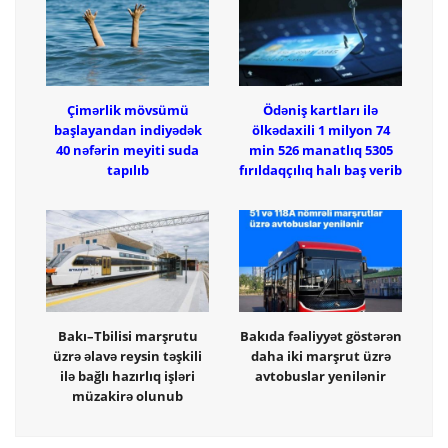
Çimərlik mövsümü
Ödəniş kartları ilə
başlayandan indiyədək
ölkədaxili 1 milyon 74
40 nəfərin meyiti suda
min 526 manatlıq 5305
tapılıb
fırıldaqçılıq halı baş verib
Bakı–Tbilisi marşrutu
Bakıda fəaliyyət göstərən
üzrə əlavə reysin təşkili
daha iki marşrut üzrə
ilə bağlı hazırlıq işləri
avtobuslar yenilənir
müzakirə olunub