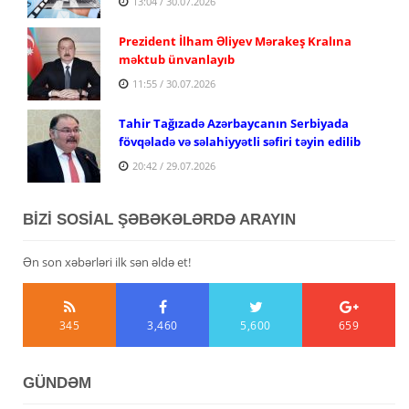
13:04 / 30.07.2026
Prezident İlham Əliyev Mərakeş Kralına
məktub ünvanlayıb
11:55 / 30.07.2026
Tahir Tağızadə Azərbaycanın Serbiyada
fövqəladə və səlahiyyətli səfiri təyin edilib
20:42 / 29.07.2026
BİZİ SOSİAL ŞƏBƏKƏLƏRDƏ ARAYIN
Ən son xəbərləri ilk sən əldə et!
345
3,460
5,600
659
GÜNDƏM