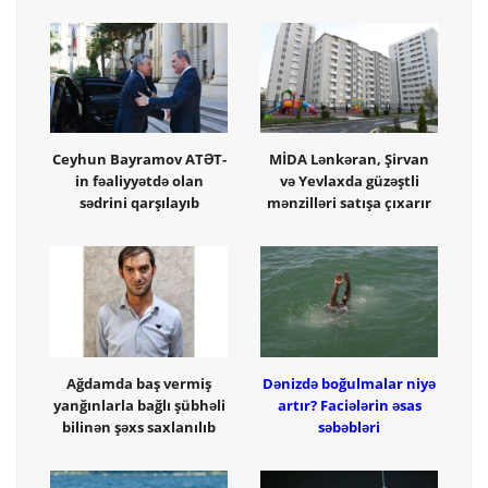
Ceyhun Bayramov ATƏT-
MİDA Lənkəran, Şirvan
in fəaliyyətdə olan
və Yevlaxda güzəştli
sədrini qarşılayıb
mənzilləri satışa çıxarır
Ağdamda baş vermiş
Dənizdə boğulmalar niyə
yanğınlarla bağlı şübhəli
artır? Faciələrin əsas
bilinən şəxs saxlanılıb
səbəbləri