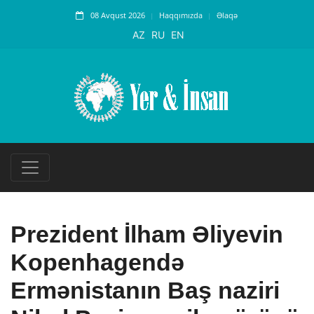
08 Avqust 2026
Haqqımızda
Əlaqə
AZ
RU
EN
Prezident İlham Əliyevin
Kopenhagendə
Ermənistanın Baş naziri