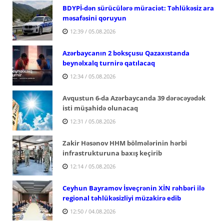
BDYPİ-dən sürücülərə müraciət: Təhlükəsiz ara
məsafəsini qoruyun
12:39 / 05.08.2026
Azərbaycanın 2 boksçusu Qazaxıstanda
beynəlxalq turnirə qatılacaq
12:34 / 05.08.2026
Avqustun 6-da Azərbaycanda 39 dərəcəyədək
isti müşahidə olunacaq
12:31 / 05.08.2026
Zakir Həsənov HHM bölmələrinin hərbi
infrastrukturuna baxış keçirib
12:14 / 05.08.2026
Ceyhun Bayramov İsveçrənin XİN rəhbəri ilə
regional təhlükəsizliyi müzakirə edib
12:50 / 04.08.2026