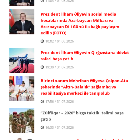
11:03 / 01.08.2026
Prezident İlham Əliyevin sosial media
hesablarında Azərbaycan Əlifbası və
Azərbaycan Dili Günü ilə bağlı paylaşım
edilib (FOTO)
10:02 / 01.08.2026
Prezident İlham Əliyevin Qırğızıstana dövlət
səfəri başa çatıb
19:30 / 31.07.2026
Birinci xanım Mehriban Əliyeva Çolpon-Ata
şəhərində “Altın-Balalık” sağlamlıq və
reabilitasiya mərkəzi ilə tanış olub
17:56 / 31.07.2026
“Zülfüqar – 2026” birgə taktiki təlimi başa
çatıb
16:33 / 31.07.2026