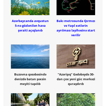
Azərbaycanda avqustun
Bakı metrosunda Qırmızı
5-nə gözlənilən hava
və Yaşıl xətlərin
şəraiti açıqlanıb
ayrılması layihəsinə start
verilir
Buzovna qəsəbəsində
“Azərişıq” Gədəbəydə 30-
dənizdə batan şəxsin
dan çox yeni güc mərkəzi
meyiti tapılıb
quraşdırıb