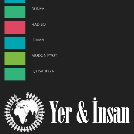
DÜNYA
HADİSƏ
İDMAN
MƏDƏNİYYƏT
İQTİSADİYYAT