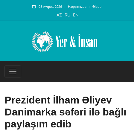
08 Avqust 2026
Haqqımızda
Əlaqə
AZ
RU
EN
Prezident İlham Əliyev
Danimarka səfəri ilə bağlı
paylaşım edib