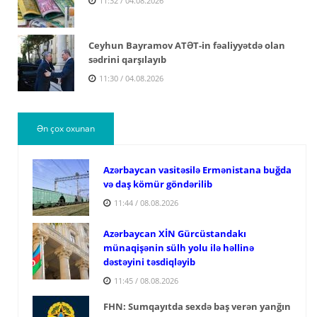
11:32 / 04.08.2026
Ceyhun Bayramov ATƏT-in fəaliyyətdə olan
sədrini qarşılayıb
11:30 / 04.08.2026
Ən çox oxunan
Azərbaycan vasitəsilə Ermənistana buğda
və daş kömür göndərilib
11:44 / 08.08.2026
Azərbaycan XİN Gürcüstandakı
münaqişənin sülh yolu ilə həllinə
dəstəyini təsdiqləyib
11:45 / 08.08.2026
FHN: Sumqayıtda sexdə baş verən yanğın