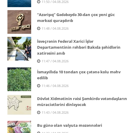
11:50 / 04.08.2026
“Azərişıq” Gədəbəydə 30-dan çox yeni güc
mərkəzi quraşdırıb
11:48 / 04.08.2026
İsveçrənin Federal Xarici İşlər
Departamentinin rəhbəri Bakıda şəhidlərin
xatirəsini anıb
11:47 / 04.08.2026
İsmayıllıda 10 tondan çox çətənə kolu məhv
edilib
11:46 / 04.08.2026
Dövlət Xidmətinin rəisi Şəmkirdə vətəndaşların
müraciətlərini dinləyəcək
11:43 / 04.08.2026
Bu günə olan valyuta məzənnələri