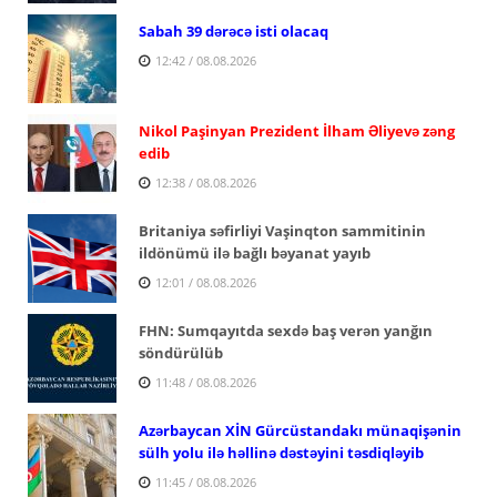
Sabah 39 dərəcə isti olacaq
12:42 / 08.08.2026
Nikol Paşinyan Prezident İlham Əliyevə zəng
edib
12:38 / 08.08.2026
Britaniya səfirliyi Vaşinqton sammitinin
ildönümü ilə bağlı bəyanat yayıb
12:01 / 08.08.2026
FHN: Sumqayıtda sexdə baş verən yanğın
söndürülüb
11:48 / 08.08.2026
Azərbaycan XİN Gürcüstandakı münaqişənin
sülh yolu ilə həllinə dəstəyini təsdiqləyib
11:45 / 08.08.2026