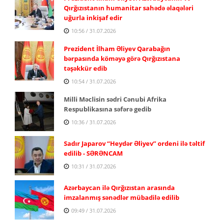
Qırğızıstanın humanitar sahədə əlaqələri
uğurla inkişaf edir
10:56 / 31.07.2026
Prezident İlham Əliyev Qarabağın
bərpasında köməyə görə Qırğızıstana
təşəkkür edib
10:54 / 31.07.2026
Milli Məclisin sədri Cənubi Afrika
Respublikasına səfərə gedib
10:36 / 31.07.2026
Sadır Japarov “Heydər Əliyev” ordeni ilə təltif
edilib - SƏRƏNCAM
10:31 / 31.07.2026
Azərbaycan ilə Qırğızıstan arasında
imzalanmış sənədlər mübadilə edilib
09:49 / 31.07.2026