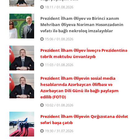
18:11 / 01.08.2026
Prezident İlham Əliyev və Birinci xanım
Mehriban Əliyeva Nəriman Həsənzadənin
vəfatı ilə bağlı nekroloq imzalayıblar
15:06 / 01.08.2026
Prezident İlham Əliyev İsveçrə Prezidentinə
təbrik məktubu ünvanlayıb
11:03 / 01.08.2026
Prezident İlham Əliyevin sosial media
hesablarında Azərbaycan Əlifbası və
Azərbaycan Dili Günü ilə bağlı paylaşım
edilib (FOTO)
10:02 / 01.08.2026
Prezident İlham Əliyevin Qırğızıstana dövlət
səfəri başa çatıb
19:30 / 31.07.2026