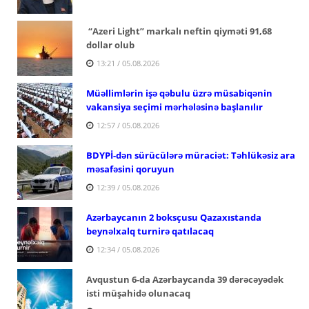
“Azeri Light” markalı neftin qiyməti 91,68
dollar olub
13:21 / 05.08.2026
Müəllimlərin işə qəbulu üzrə müsabiqənin
vakansiya seçimi mərhələsinə başlanılır
12:57 / 05.08.2026
BDYPİ-dən sürücülərə müraciət: Təhlükəsiz ara
məsafəsini qoruyun
12:39 / 05.08.2026
Azərbaycanın 2 boksçusu Qazaxıstanda
beynəlxalq turnirə qatılacaq
12:34 / 05.08.2026
Avqustun 6-da Azərbaycanda 39 dərəcəyədək
isti müşahidə olunacaq