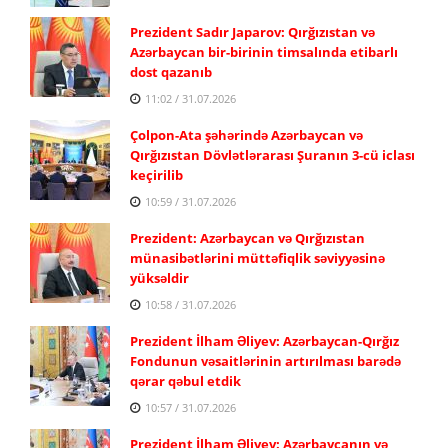
Prezident Sadır Japarov: Qırğızıstan və
Azərbaycan bir-birinin timsalında etibarlı
dost qazanıb
11:02 / 31.07.2026
Çolpon-Ata şəhərində Azərbaycan və
Qırğızıstan Dövlətlərarası Şuranın 3-cü iclası
keçirilib
10:59 / 31.07.2026
Prezident: Azərbaycan və Qırğızıstan
münasibətlərini müttəfiqlik səviyyəsinə
yüksəldir
10:58 / 31.07.2026
Prezident İlham Əliyev: Azərbaycan-Qırğız
Fondunun vəsaitlərinin artırılması barədə
qərar qəbul etdik
10:57 / 31.07.2026
Prezident İlham Əliyev: Azərbaycanın və