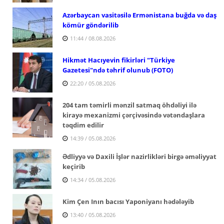
Azərbaycan vasitəsilə Ermənistana buğda və daş
kömür göndərilib
11:44 / 08.08.2026
Hikmət Hacıyevin fikirləri "Türkiye
Gazetesi"ndə təhrif olunub (FOTO)
22:20 / 05.08.2026
204 tam təmirli mənzil satmaq öhdəliyi ilə
kirayə mexanizmi çərçivəsində vətəndaşlara
təqdim edilir
14:39 / 05.08.2026
Ədliyyə və Daxili İşlər nazirlikləri birgə əməliyyat
keçirib
14:34 / 05.08.2026
Kim Çen Inın bacısı Yaponiyanı hədələyib
13:40 / 05.08.2026