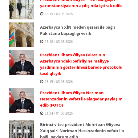
yarımstansiyasının açılışında iştirak edib
13:19 / 03.08.2026
Azərbaycan XİN mədən qəzası ilə bağlı
Pakistana başsağlığı verib
13:18 / 03.08.2026
Prezident İlham Əliyev Fələstinin
Azərbaycandakı Səfirliyinə maliyyə
yardımının göstərilməsi barədə protokolu
təsdiqləyib
13:15 / 03.08.2026
Prezident İlham Əliyev Nəriman
Həsənzadənin vəfatı ilə əlaqədar paylaşım
edib (FOTO)
21:34 / 01.08.2026
Birinci vitse-prezident Mehriban Əliyeva
Xalq şairi Nəriman Həsənzadənin vəfatı ilə
bağlı paylaşım edib