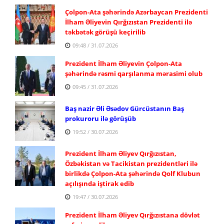
Çolpon-Ata şəhərində Azərbaycan Prezidenti
İlham Əliyevin Qırğızıstan Prezidenti ilə
təkbətək görüşü keçirilib
09:48 / 31.07.2026
Prezident İlham Əliyevin Çolpon-Ata
şəhərində rəsmi qarşılanma mərasimi olub
09:45 / 31.07.2026
Baş nazir Əli Əsədov Gürcüstanın Baş
prokuroru ilə görüşüb
19:52 / 30.07.2026
Prezident İlham Əliyev Qırğızıstan,
Özbəkistan və Tacikistan prezidentləri ilə
birlikdə Çolpon-Ata şəhərində Qolf Klubun
açılışında iştirak edib
19:47 / 30.07.2026
Prezident İlham Əliyev Qırğızıstana dövlət