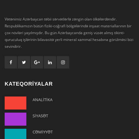
Vətənimiz Azərbaycan təbii sərvətlərlə zəngin olan ölkələrdəndir.
Respublikamızın bütün fiziki-coğrafi bölgələrində inşaat materiallarının bir
çox növləri yayılmışdır. Bu gün Azərbaycanda geniş vüsət almış tikinti-
quruculuq işlərinin bilavasitə yerli mineral xammal hesabına görülməsi bizi
sevindirir.
KATEQORİYALAR
ANALİTİKA
SİYASƏT
CƏMİYYƏT