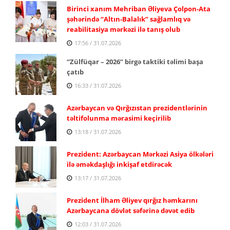
Birinci xanım Mehriban Əliyeva Çolpon-Ata
şəhərində “Altın-Balalık” sağlamlıq və
reabilitasiya mərkəzi ilə tanış olub
17:56 / 31.07.2026
“Zülfüqar – 2026” birgə taktiki təlimi başa
çatıb
16:33 / 31.07.2026
Azərbaycan və Qırğızıstan prezidentlərinin
təltifolunma mərasimi keçirilib
13:18 / 31.07.2026
Prezident: Azərbaycan Mərkəzi Asiya ölkələri
ilə əməkdaşlığı inkişaf etdirəcək
13:17 / 31.07.2026
Prezident İlham Əliyev qırğız həmkarını
Azərbaycana dövlət səfərinə dəvət edib
12:03 / 31.07.2026