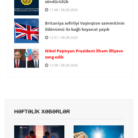
söndürülüb
11:48 / 08.08.2026
Britaniya səfirliyi Vaşinqton sammitinin
ildönümü ilə bağlı bəyanat yayıb
12:01 / 08.08.2026
Nikol Paşinyan Prezident İlham Əliyevə
zəng edib
12:38 / 08.08.2026
HƏFTƏLİK XƏBƏRLƏR