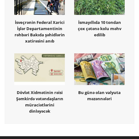
İsveçrənin Federal Xarici
İsmayıllıda 10 tondan
İşlər Departamentinin
çox çətənə kolu məhv
rəhbəri Bakıda şəhidlərin
edilib
xatirəsini anıb
Dövlət Xidmətinin rəisi
Bu günə olan valyuta
Şəmkirdə vətəndaşların
məzənnələri
müraciətlərini
dinləyəcək