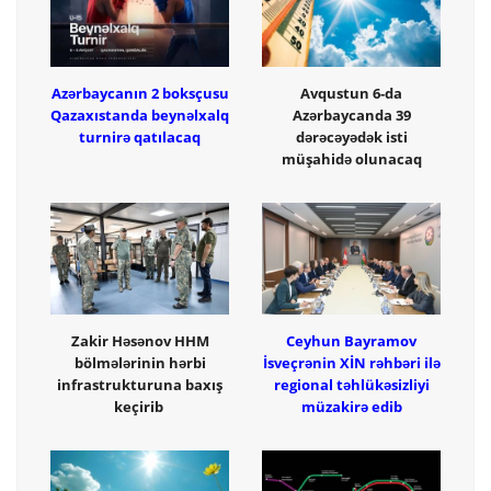
Azərbaycanın 2 boksçusu
Avqustun 6-da
Qazaxıstanda beynəlxalq
Azərbaycanda 39
turnirə qatılacaq
dərəcəyədək isti
müşahidə olunacaq
Zakir Həsənov HHM
Ceyhun Bayramov
bölmələrinin hərbi
İsveçrənin XİN rəhbəri ilə
infrastrukturuna baxış
regional təhlükəsizliyi
keçirib
müzakirə edib