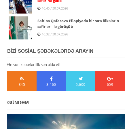
səfərinə gəlib
16:45 / 30.07.2026
Sahibə Qafarova Efiopiyada bir sıra ölkələrin
səfirləri ilə görüşüb
16:32 / 30.07.2026
BİZİ SOSİAL ŞƏBƏKƏLƏRDƏ ARAYIN
Ən son xəbərləri ilk sən əldə et!
345
3,460
5,600
659
GÜNDƏM