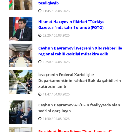
təsdiqləyib
11:45 / 08.08.2026
Hikmət Hacıyevin fikirləri "Türkiye
Gazetesi"ndə təhrif olunub (FOTO)
22:20 / 05.08.2026
Ceyhun Bayramov İsveçrənin XİN rəhbəri ilə
regional təhlükəsizliyi müzakirə edib
12:50 / 04.08.2026
İsveçrənin Federal Xarici İşlər
Departamentinin rəhbəri Bakıda şəhidlərin
xatirəsini anıb
11:47 / 04.08.2026
Ceyhun Bayramov ATƏT-in fəaliyyətdə olan
sədrini qarşılayıb
11:30 / 04.08.2026
Prezident İlham Əliyev “Yeni Səngəçal”