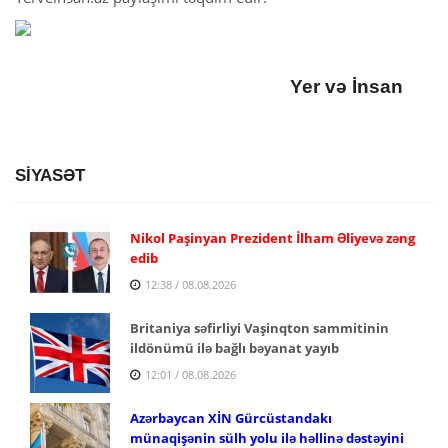
Yer və İnsan
SİYASƏT
Nikol Paşinyan Prezident İlham Əliyevə zəng
edib
12:38 / 08.08.2026
Britaniya səfirliyi Vaşinqton sammitinin
ildönümü ilə bağlı bəyanat yayıb
12:01 / 08.08.2026
Azərbaycan XİN Gürcüstandakı
münaqişənin sülh yolu ilə həllinə dəstəyini