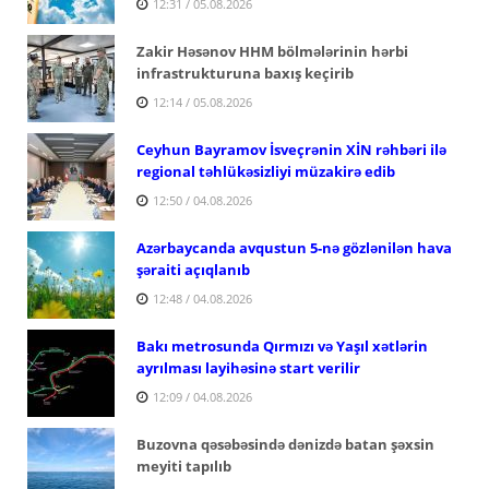
12:31 / 05.08.2026
Zakir Həsənov HHM bölmələrinin hərbi
infrastrukturuna baxış keçirib
12:14 / 05.08.2026
Ceyhun Bayramov İsveçrənin XİN rəhbəri ilə
regional təhlükəsizliyi müzakirə edib
12:50 / 04.08.2026
Azərbaycanda avqustun 5-nə gözlənilən hava
şəraiti açıqlanıb
12:48 / 04.08.2026
Bakı metrosunda Qırmızı və Yaşıl xətlərin
ayrılması layihəsinə start verilir
12:09 / 04.08.2026
Buzovna qəsəbəsində dənizdə batan şəxsin
meyiti tapılıb