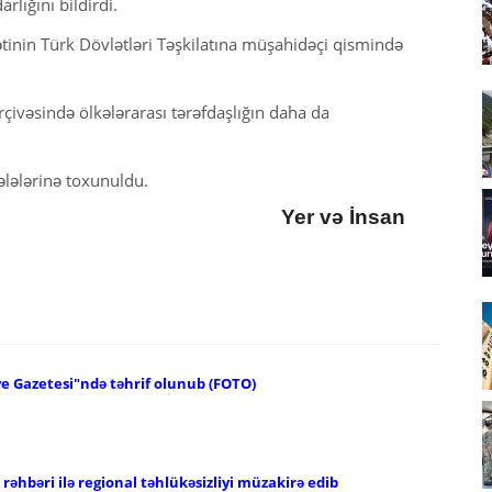
rlığını bildirdi.
inin Türk Dövlətləri Təşkilatına müşahidəçi qismində
ivəsində ölkələrarası tərəfdaşlığın daha da
lələrinə toxunuldu.
Yer və İnsan
ye Gazetesi"ndə təhrif olunub (FOTO)
əhbəri ilə regional təhlükəsizliyi müzakirə edib