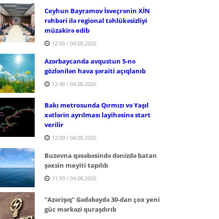
Ceyhun Bayramov İsveçrənin XİN
rəhbəri ilə regional təhlükəsizliyi
müzakirə edib
12:50 / 04.08.2026
Azərbaycanda avqustun 5-nə
gözlənilən hava şəraiti açıqlanıb
12:48 / 04.08.2026
Bakı metrosunda Qırmızı və Yaşıl
xətlərin ayrılması layihəsinə start
verilir
12:09 / 04.08.2026
Buzovna qəsəbəsində dənizdə batan
şəxsin meyiti tapılıb
11:50 / 04.08.2026
“Azərişıq” Gədəbəydə 30-dan çox yeni
güc mərkəzi quraşdırıb