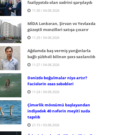
fəaliyyətdə olan sədrini qarşılayıb
11:30 / 04.08.2026
MİDA Lənkəran, Şirvan və Yevlaxda
güzəştli mənzilləri satışa çıxarır
11:29 / 04.08.2026
Ağdamda baş vermiş yanğınlarla
bağlı şübhəli bilinən şəxs saxlanılıb
11:27 / 04.08.2026
Dənizdə boğulmalar niyə artır?
Faciələrin əsas səbəbləri
11:24 / 04.08.2026
Çimərlik mövsümü başlayandan
indiyədək 40 nəfərin meyiti suda
tapılıb
21:15 / 03.08.2026