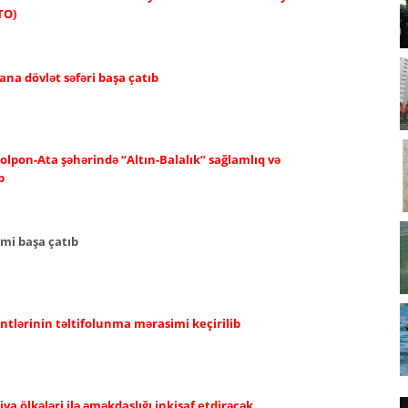
TO)
ana dövlət səfəri başa çatıb
olpon-Ata şəhərində “Altın-Balalık” sağlamlıq və
b
imi başa çatıb
ntlərinin təltifolunma mərasimi keçirilib
a ölkələri ilə əməkdaşlığı inkişaf etdirəcək