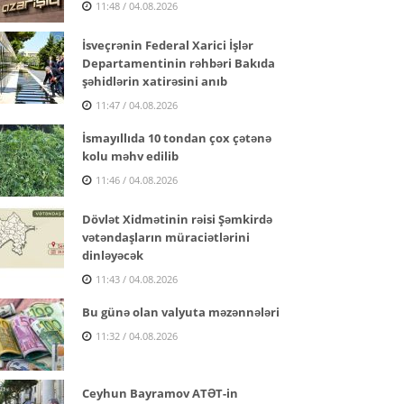
11:48 / 04.08.2026
İsveçrənin Federal Xarici İşlər
Departamentinin rəhbəri Bakıda
şəhidlərin xatirəsini anıb
11:47 / 04.08.2026
İsmayıllıda 10 tondan çox çətənə
kolu məhv edilib
11:46 / 04.08.2026
Dövlət Xidmətinin rəisi Şəmkirdə
vətəndaşların müraciətlərini
dinləyəcək
11:43 / 04.08.2026
Bu günə olan valyuta məzənnələri
11:32 / 04.08.2026
Ceyhun Bayramov ATƏT-in