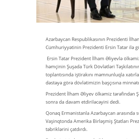
Azərbaycan Respublikasının Prezidenti İlha
Cümhuriyyətinin Prezidenti Ersin Tatar ilə 
Ersin Tatar Prezident İlham Əliyevlə ölkəmiz
həmçinin Şuşada Türk Dövlətləri Təşkilatının
toplantısında iştirakını məmnunluqla xatırl
dəstəyə görə dövlətimizin başçısına minnətda
Prezident İlham Əliyev ölkəmiz tərəfindən 
sonra da davam etdiriləcəyini dedi.
Qonaq Ermənistanla Azərbaycan arasında sül
Vaşinqtonda Amerika Birləşmiş Ştatları Prezid
təbriklərini çatdırdı.