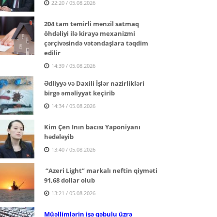
22:20 / 05.08.2026
204 tam təmirli mənzil satmaq
öhdəliyi ilə kirayə mexanizmi
çərçivəsində vətəndaşlara təqdim
edilir
14:39 / 05.08.2026
Ədliyyə və Daxili İşlər nazirlikləri
birgə əməliyyat keçirib
14:34 / 05.08.2026
Kim Çen Inın bacısı Yaponiyanı
hədələyib
13:40 / 05.08.2026
“Azeri Light” markalı neftin qiyməti
91,68 dollar olub
13:21 / 05.08.2026
Müəllimlərin işə qəbulu üzrə