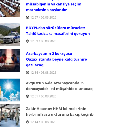
müsabiqənin vakansiya seçimi
mərhələsinə başlanılır
12:57 / 05.08.2026
BDYPİ-dən sürücülərə müraciət:
Təhlükəsiz ara məsafəsini qoruyun
12:39 / 05.08.2026
Azərbaycanın 2 boksçusu
Qazaxıstanda beynəlxalq turnirə
qatılacaq
12:34 / 05.08.2026
Avqustun 6-da Azərbaycanda 39
dərəcəyədək isti müşahidə olunacaq
12:31 / 05.08.2026
Zakir Həsənov HHM bölmələrinin
hərbi infrastrukturuna baxış keçirib
12:14 / 05.08.2026