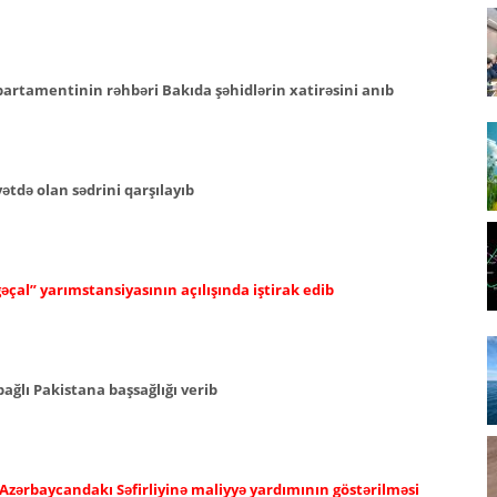
epartamentinin rəhbəri Bakıda şəhidlərin xatirəsini anıb
tdə olan sədrini qarşılayıb
əçal” yarımstansiyasının açılışında iştirak edib
ağlı Pakistana başsağlığı verib
 Azərbaycandakı Səfirliyinə maliyyə yardımının göstərilməsi