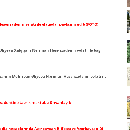
əsənzadənin vəfatı ilə əlaqədar paylaşım edib (FOTO)
Əliyeva Xalq şairi Nəriman Həsənzadənin vəfatı ilə bağlı
i xanım Mehriban Əliyeva Nəriman Həsənzadənin vəfatı ilə
rezidentinə təbrik məktubu ünvanlayıb
edia hesablarında Azərbaycan Əlifbası və Azərbaycan Dili