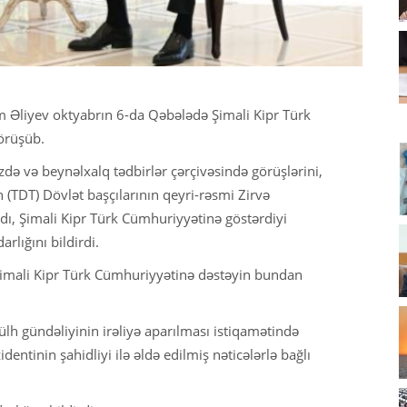
m Əliyev oktyabrın 6-da Qəbələdə Şimali Kipr Türk
görüşüb.
də və beynəlxalq tədbirlər çərçivəsində görüşlərini,
 (TDT) Dövlət başçılarının qeyri-rəsmi Zirvə
adı, Şimali Kipr Türk Cümhuriyyətinə göstərdiyi
rlığını bildirdi.
Şimali Kipr Türk Cümhuriyyətinə dəstəyin bundan
h gündəliyinin irəliyə aparılması istiqamətində
entinin şahidliyi ilə əldə edilmiş nəticələrlə bağlı