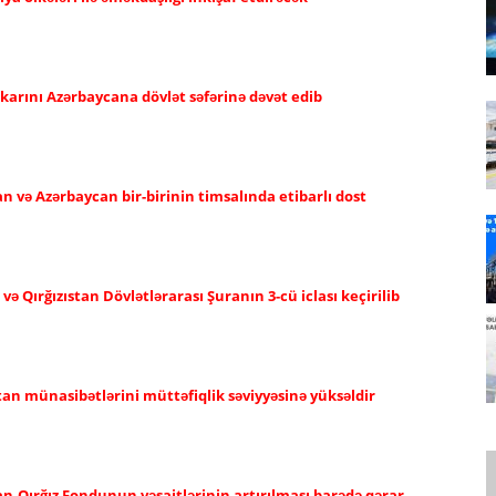
karını Azərbaycana dövlət səfərinə dəvət edib
an və Azərbaycan bir-birinin timsalında etibarlı dost
 Qırğızıstan Dövlətlərarası Şuranın 3-cü iclası keçirilib
tan münasibətlərini müttəfiqlik səviyyəsinə yüksəldir
n-Qırğız Fondunun vəsaitlərinin artırılması barədə qərar