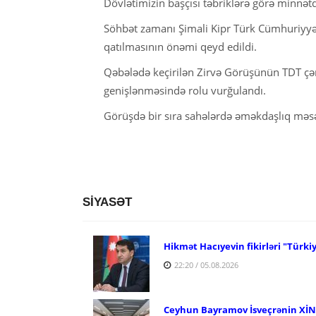
Dövlətimizin başçısı təbriklərə görə minnətda
Söhbət zamanı Şimali Kipr Türk Cümhuriyyət
qatılmasının önəmi qeyd edildi.
Qəbələdə keçirilən Zirvə Görüşünün TDT çərç
genişlənməsində rolu vurğulandı.
Görüşdə bir sıra sahələrdə əməkdaşlıq məsə
SİYASƏT
Hikmət Hacıyevin fikirləri "Türki
22:20 / 05.08.2026
Ceyhun Bayramov İsveçrənin XİN r