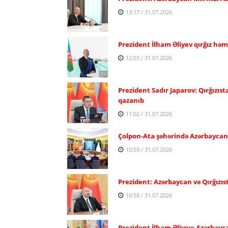
13:17 / 31.07.2026
Prezident İlham Əliyev qırğız həm
12:03 / 31.07.2026
Prezident Sadır Japarov: Qırğızıst
qazanıb
11:02 / 31.07.2026
Çolpon-Ata şəhərində Azərbaycan və
10:59 / 31.07.2026
Prezident: Azərbaycan və Qırğızıs
10:58 / 31.07.2026
Prezident İlham Əliyev: Azərbayca