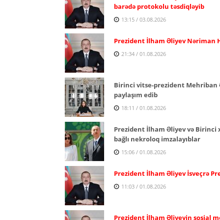
barədə protokolu təsdiqləyib
13:15 / 03.08.2026
Prezident İlham Əliyev Nəriman H
21:34 / 01.08.2026
Birinci vitse-prezident Mehriban 
paylaşım edib
18:11 / 01.08.2026
Prezident İlham Əliyev və Birinc
bağlı nekroloq imzalayıblar
15:06 / 01.08.2026
Prezident İlham Əliyev İsveçrə P
11:03 / 01.08.2026
Prezident İlham Əliyevin sosial m