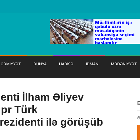
Müəllimlərin işə
qəbulu üzrə
müsabiqənin
vakansiya seçimi
mərhələsinə
başlanılır
CƏMİYYƏT
DÜNYA
HADİSƏ
İDMAN
MƏDƏNİYYƏT
enti İlham Əliyev
ipr Türk
Ə
ezidenti ilə görüşüb