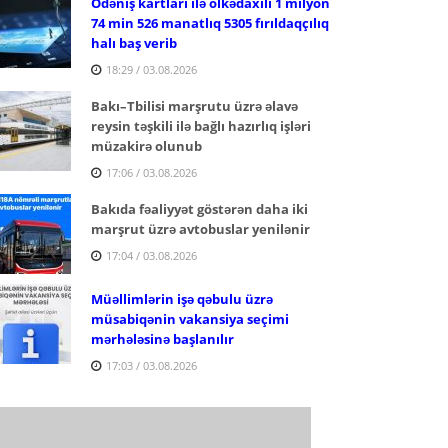
Ödəniş kartları ilə ölkədaxili 1 milyon
74 min 526 manatlıq 5305 fırıldaqçılıq
halı baş verib
18:29 / 03.08.2026
Bakı–Tbilisi marşrutu üzrə əlavə
reysin təşkili ilə bağlı hazırlıq işləri
müzakirə olunub
17:06 / 03.08.2026
Bakıda fəaliyyət göstərən daha iki
marşrut üzrə avtobuslar yenilənir
17:04 / 03.08.2026
Müəllimlərin işə qəbulu üzrə
müsabiqənin vakansiya seçimi
mərhələsinə başlanılır
17:03 / 03.08.2026