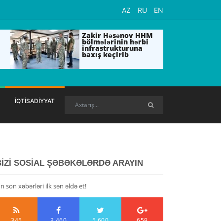
AZ
RU
EN
Zakir Həsənov HHM
bölmələrinin hərbi
infrastrukturuna
baxış keçirib
İQTİSADİYYAT
BİZİ SOSİAL ŞƏBƏKƏLƏRDƏ ARAYIN
n son xəbərləri ilk sən əldə et!
345
3,460
5,600
659