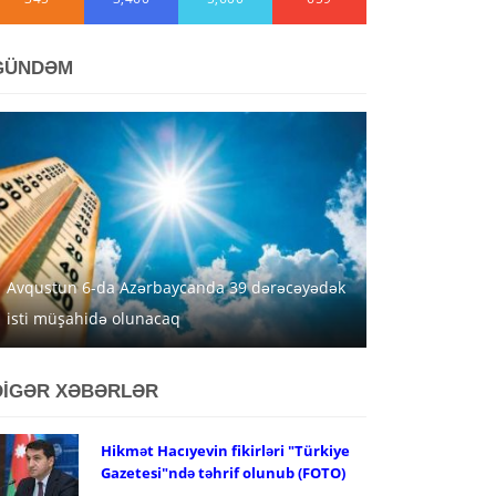
GÜNDƏM
Avqustun 6-da Azərbaycanda 39 dərəcəyədək
isti müşahidə olunacaq
DİGƏR XƏBƏRLƏR
Hikmət Hacıyevin fikirləri "Türkiye
Gazetesi"ndə təhrif olunub (FOTO)