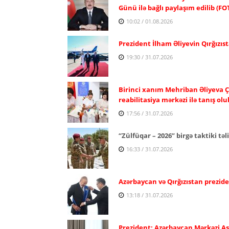
Günü ilə bağlı paylaşım edilib (FO
10:02 / 01.08.2026
Prezident İlham Əliyevin Qırğızıst
19:30 / 31.07.2026
Birinci xanım Mehriban Əliyeva Ç
reabilitasiya mərkəzi ilə tanış olu
17:56 / 31.07.2026
“Zülfüqar – 2026” birgə taktiki təl
16:33 / 31.07.2026
Azərbaycan və Qırğızıstan prezide
13:18 / 31.07.2026
Prezident: Azərbaycan Mərkəzi Asiy