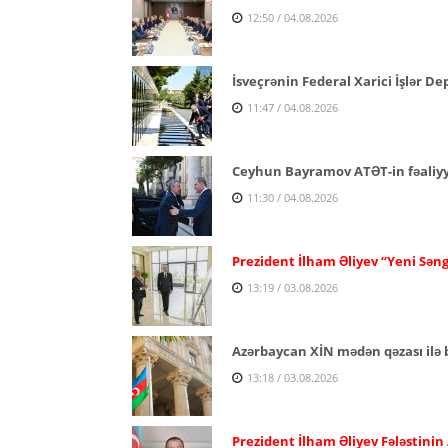
12:50 / 04.08.2026
İsveçrənin Federal Xarici İşlər D
11:47 / 04.08.2026
Ceyhun Bayramov ATƏT-in fəaliyyə
11:30 / 04.08.2026
Prezident İlham Əliyev “Yeni Səng
13:19 / 03.08.2026
Azərbaycan XİN mədən qəzası ilə b
13:18 / 03.08.2026
Prezident İlham Əliyev Fələstinin