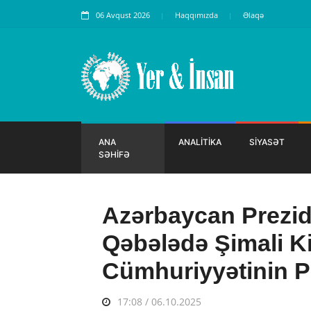
06 Avqust 2026
Haqqımızda
Əlaqə
ANA
ANALİTİKA
SİYASƏT
SƏHİFƏ
Azərbaycan Prezid
Qəbələdə Şimali K
Cümhuriyyətinin Pr
17:08 / 06.10.2025