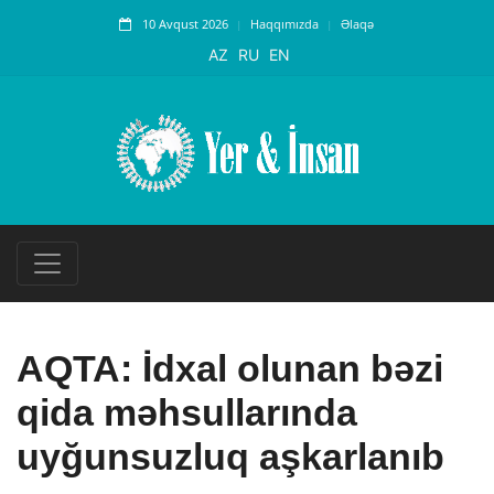
10 Avqust 2026
Haqqımızda
Əlaqə
AZ
RU
EN
AQTA: İdxal olunan bəzi
qida məhsullarında
uyğunsuzluq aşkarlanıb