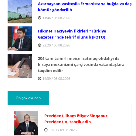
Azərbaycan vasitəsilə Ermənistana buğda və daş
kömür göndərilib
11:44 / 08.08.2026
Hikmət Hacıyevin fikirləri "Türkiye
Gazetesi"ndə təhrif olunub (FOTO)
22:20 / 05.08.2026
204 tam təmirli mənzil satmaq öhdəliyi ilə
kirayə mexanizmi çərçivəsində vətəndaşlara
təqdim edilir
14:39 / 05.08.2026
Ən çox oxunan
Prezident İlham Əliyev Sinqapur
Prezidentini təbrik edib
13:01 / 09.08.2026