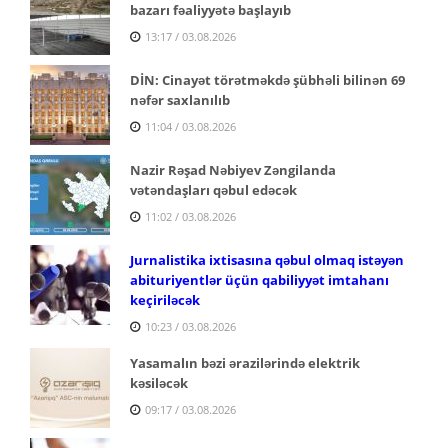
bazarı fəaliyyətə başlayıb
13:17 / 03.08.2026
DİN: Cinayət törətməkdə şübhəli bilinən 69
nəfər saxlanılıb
11:04 / 03.08.2026
Nazir Rəşad Nəbiyev Zəngilanda
vətəndaşları qəbul edəcək
11:02 / 03.08.2026
Jurnalistika ixtisasına qəbul olmaq istəyən
abituriyentlər üçün qabiliyyət imtahanı
keçiriləcək
10:23 / 03.08.2026
Yasamalın bəzi ərazilərində elektrik
kəsiləcək
09:17 / 03.08.2026