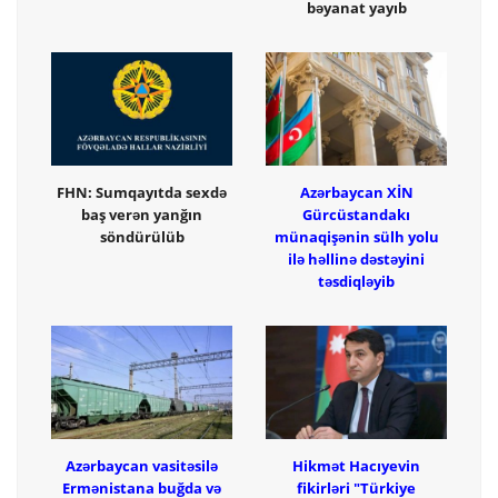
bəyanat yayıb
FHN: Sumqayıtda sexdə
Azərbaycan XİN
baş verən yanğın
Gürcüstandakı
söndürülüb
münaqişənin sülh yolu
ilə həllinə dəstəyini
təsdiqləyib
Azərbaycan vasitəsilə
Hikmət Hacıyevin
Ermənistana buğda və
fikirləri "Türkiye