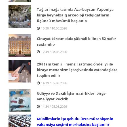
Tağlar mağarasında Azərbaycan-Yaponiya
birgə beynəlxalq arxeoloji tədqiqatların
üçüncü mövsümü başlanıb
10:30 / 10.08.2026
Cinayət törətməkdə şübhəli bilinən 52 nəfər
saxlanılıb
12:49 / 08.08.2026
204 tam təmirli mənzil satmaq öhdəliyi ilə
kirayə mexanizmi çərçivəsində vətəndaşlara
təqdim edilir
14:39 / 05.08.2026
Ədliyyə və Daxili İşlər nazirlikləri birgə
əməliyyat keçirib
14:34 / 05.08.2026
Müəllimlərin işə qəbulu üzrə müsabiqənin
vakansiya seçimi mərhələsinə başlanılır