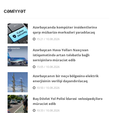
CƏMİYYƏT
Azərbaycanda kompüter insidentlərinə
qarşı mübarizə mərkəzləri yaradılacaq
15:21 / 10.08.2026
Azərbaycan Hava Yolları Naxçıvan
istiqamətində artan tələbatla bağlı
sərnişinlərə müraciət edib
15:05 / 10.08.2026
Azərbaycanın bir neçə bölgəsinə elektrik
enerjisinin verilişi dayandırılacaq
10:50 / 10.08.2026
Baş Dövlət Yol Polisi İdarəsi velosipedçilərə
müraciət edib
10:33 / 10.08.2026