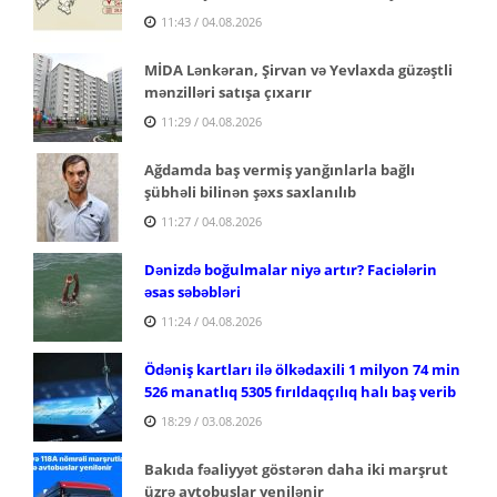
11:43 / 04.08.2026
MİDA Lənkəran, Şirvan və Yevlaxda güzəştli
mənzilləri satışa çıxarır
11:29 / 04.08.2026
Ağdamda baş vermiş yanğınlarla bağlı
şübhəli bilinən şəxs saxlanılıb
11:27 / 04.08.2026
Dənizdə boğulmalar niyə artır? Faciələrin
əsas səbəbləri
11:24 / 04.08.2026
Ödəniş kartları ilə ölkədaxili 1 milyon 74 min
526 manatlıq 5305 fırıldaqçılıq halı baş verib
18:29 / 03.08.2026
Bakıda fəaliyyət göstərən daha iki marşrut
üzrə avtobuslar yenilənir