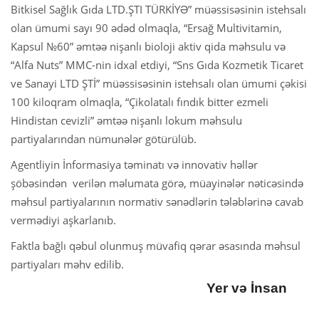
Bitkisel Sağlık Gıda LTD.ŞTI TÜRKİYƏ” müəssisəsinin istehsalı
olan ümumi sayı 90 ədəd olmaqla, “Ersağ Multivitamin,
Kapsul №60” əmtəə nişanlı bioloji aktiv qida məhsulu və
“Alfa Nuts” MMC-nin idxal etdiyi, “Sns Gıda Kozmetik Ticaret
ve Sanayi LTD ŞTİ” müəssisəsinin istehsalı olan ümumi çəkisi
100 kiloqram olmaqla, “Çikolatalı fındık bitter ezmeli
Hindistan cevizli” əmtəə nişanlı lokum məhsulu
partiyalarından nümunələr götürülüb.
Agentliyin İnformasiya təminatı və innovativ həllər
şöbəsindən verilən məlumata görə, müayinələr nəticəsində
məhsul partiyalarının normativ sənədlərin tələblərinə cavab
vermədiyi aşkarlanıb.
Faktla bağlı qəbul olunmuş müvafiq qərar əsasında məhsul
partiyaları məhv edilib.
Yer və İnsan