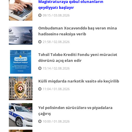
Magistraturaya qəbul olunanların
qeydiyyatı başlayır
09:15 / 03.08.2026
Ombudsman Xocavənddə baş verən mina
hadisəsinə reaksiya verib
21:58 / 02.08.2026
Təhsil Tələbə Krediti Fondu yeni müraciət
dövrünü açıq elan edir
15:14 / 02.08.2026
Külli miqdarda narkotik vasitə ələ keçirilib
11:04 / 01.08.2026
Yol polisindən sürücülərə və piyadalara
çağırış
10:00 / 01.08.2026