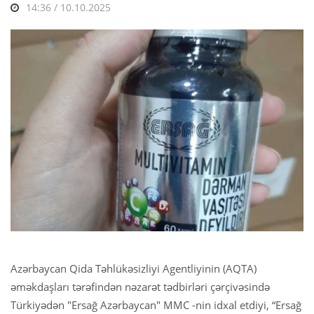
14:36 / 10.10.2025
Azərbaycan Qida Təhlükəsizliyi Agentliyinin (AQTA)
əməkdaşları tərəfindən nəzarət tədbirləri çərçivəsində
Türkiyədən "Ersağ Azərbaycan" MMC -nin idxal etdiyi, “Ersağ