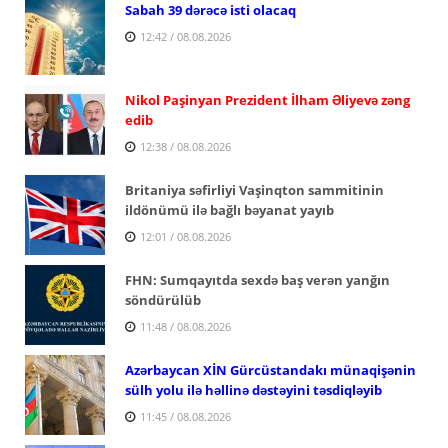
Sabah 39 dərəcə isti olacaq
12:42 / 08.08.2026
Nikol Paşinyan Prezident İlham Əliyevə zəng
edib
12:38 / 08.08.2026
Britaniya səfirliyi Vaşinqton sammitinin
ildönümü ilə bağlı bəyanat yayıb
12:01 / 08.08.2026
FHN: Sumqayıtda sexdə baş verən yanğın
söndürülüb
11:48 / 08.08.2026
Azərbaycan XİN Gürcüstandakı münaqişənin
sülh yolu ilə həllinə dəstəyini təsdiqləyib
11:45 / 08.08.2026