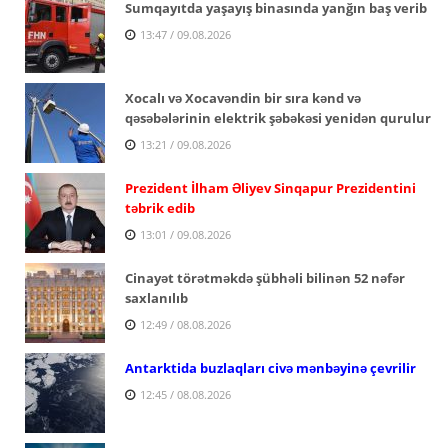
Sumqayıtda yaşayış binasında yanğın baş verib
13:47 / 09.08.2026
Xocalı və Xocavəndin bir sıra kənd və
qəsəbələrinin elektrik şəbəkəsi yenidən qurulur
13:21 / 09.08.2026
Prezident İlham Əliyev Sinqapur Prezidentini
təbrik edib
13:01 / 09.08.2026
Cinayət törətməkdə şübhəli bilinən 52 nəfər
saxlanılıb
12:49 / 08.08.2026
Antarktida buzlaqları civə mənbəyinə çevrilir
12:45 / 08.08.2026