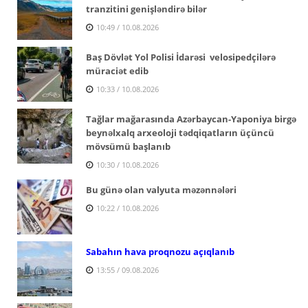
tranzitini genişləndirə bilər
10:49 / 10.08.2026
Baş Dövlət Yol Polisi İdarəsi velosipedçilərə
müraciət edib
10:33 / 10.08.2026
Tağlar mağarasında Azərbaycan-Yaponiya birgə
beynəlxalq arxeoloji tədqiqatların üçüncü
mövsümü başlanıb
10:30 / 10.08.2026
Bu günə olan valyuta məzənnələri
10:22 / 10.08.2026
Sabahın hava proqnozu açıqlanıb
13:55 / 09.08.2026