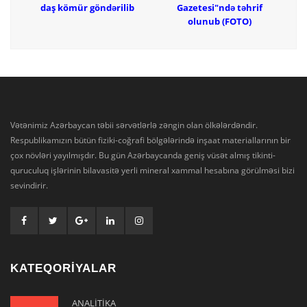
daş kömür göndərilib
Gazetesi"ndə təhrif
olunub (FOTO)
Vətənimiz Azərbaycan təbii sərvətlərlə zəngin olan ölkələrdəndir.
Respublikamızın bütün fiziki-coğrafi bölgələrində inşaat materiallarının bir
çox növləri yayılmışdır. Bu gün Azərbaycanda geniş vüsət almış tikinti-
quruculuq işlərinin bilavasitə yerli mineral xammal hesabına görülməsi bizi
sevindirir.
KATEQORİYALAR
ANALİTİKA