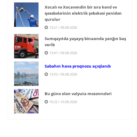
Xocalı və Xocavəndin bir sıra kənd və
qəsəbələrinin elektrik şəbəkəsi yenidən
qurulur
13:21 / 09.08.2026
Sumqayıtda yaşayış binasında yanğın baş
verib
13:47 / 09.08.2026
Sabahın hava proqnozu açıqlanıb
13:55 / 09.08.2026
Bu günə olan valyuta məzənnələri
10:22 / 10.08.2026