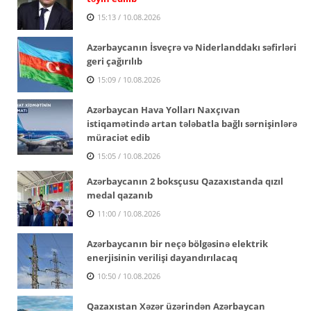
15:13 / 10.08.2026
Azərbaycanın İsveçrə və Niderlanddakı səfirləri
geri çağırılıb
15:09 / 10.08.2026
Azərbaycan Hava Yolları Naxçıvan
istiqamətində artan tələbatla bağlı sərnişinlərə
müraciət edib
15:05 / 10.08.2026
Azərbaycanın 2 boksçusu Qazaxıstanda qızıl
medal qazanıb
11:00 / 10.08.2026
Azərbaycanın bir neçə bölgəsinə elektrik
enerjisinin verilişi dayandırılacaq
10:50 / 10.08.2026
Qazaxıstan Xəzər üzərindən Azərbaycan