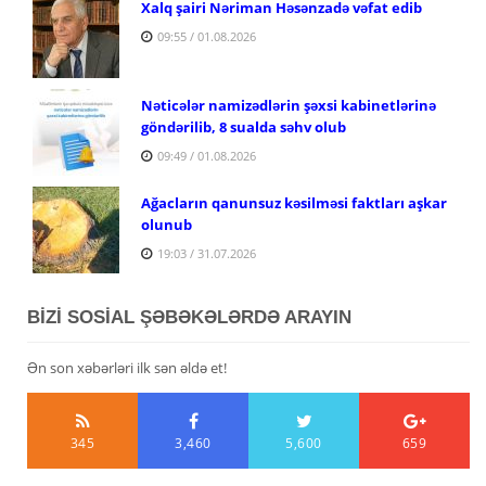
Xalq şairi Nəriman Həsənzadə vəfat edib
09:55 / 01.08.2026
Nəticələr namizədlərin şəxsi kabinetlərinə
göndərilib, 8 sualda səhv olub
09:49 / 01.08.2026
Ağacların qanunsuz kəsilməsi faktları aşkar
olunub
19:03 / 31.07.2026
BİZİ SOSİAL ŞƏBƏKƏLƏRDƏ ARAYIN
Ən son xəbərləri ilk sən əldə et!
345
3,460
5,600
659