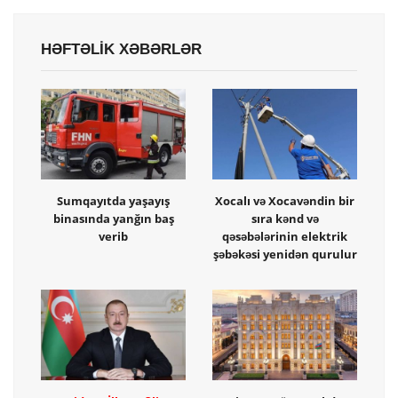
HƏFTƏLİK XƏBƏRLƏR
Sumqayıtda yaşayış
Xocalı və Xocavəndin bir
binasında yanğın baş
sıra kənd və
verib
qəsəbələrinin elektrik
şəbəkəsi yenidən qurulur