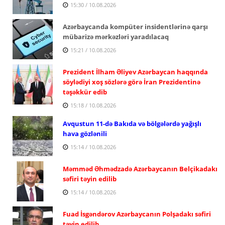
15:30 / 10.08.2026
Azərbaycanda kompüter insidentlərinə qarşı
mübarizə mərkəzləri yaradılacaq
15:21 / 10.08.2026
Prezident İlham Əliyev Azərbaycan haqqında
söylədiyi xoş sözlərə görə İran Prezidentinə
təşəkkür edib
15:18 / 10.08.2026
Avqustun 11-də Bakıda və bölgələrdə yağışlı
hava gözlənili
15:14 / 10.08.2026
Məmməd Əhmədzadə Azərbaycanın Belçikadakı
səfiri təyin edilib
15:14 / 10.08.2026
Fuad İsgəndərov Azərbaycanın Polşadakı səfiri
təyin edilib