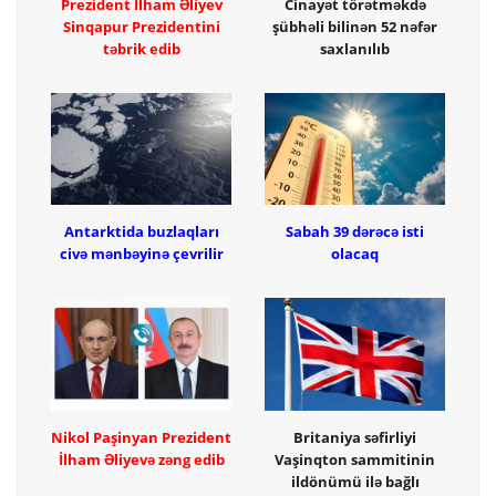
Prezident İlham Əliyev
Cinayət törətməkdə
Sinqapur Prezidentini
şübhəli bilinən 52 nəfər
təbrik edib
saxlanılıb
Antarktida buzlaqları
Sabah 39 dərəcə isti
civə mənbəyinə çevrilir
olacaq
Nikol Paşinyan Prezident
Britaniya səfirliyi
İlham Əliyevə zəng edib
Vaşinqton sammitinin
ildönümü ilə bağlı