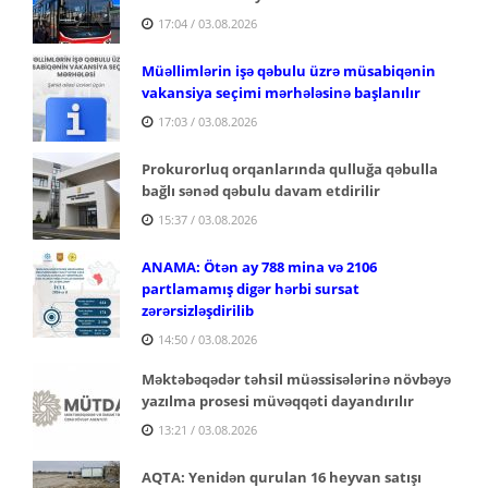
17:04 / 03.08.2026
Müəllimlərin işə qəbulu üzrə müsabiqənin
vakansiya seçimi mərhələsinə başlanılır
17:03 / 03.08.2026
Prokurorluq orqanlarında qulluğa qəbulla
bağlı sənəd qəbulu davam etdirilir
15:37 / 03.08.2026
ANAMA: Ötən ay 788 mina və 2106
partlamamış digər hərbi sursat
zərərsizləşdirilib
14:50 / 03.08.2026
Məktəbəqədər təhsil müəssisələrinə növbəyə
yazılma prosesi müvəqqəti dayandırılır
13:21 / 03.08.2026
AQTA: Yenidən qurulan 16 heyvan satışı