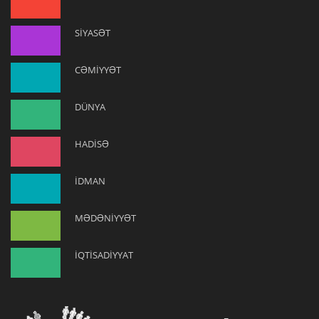
SİYASƏT
CƏMİYYƏT
DÜNYA
HADİSƏ
İDMAN
MƏDƏNİYYƏT
İQTİSADİYYAT