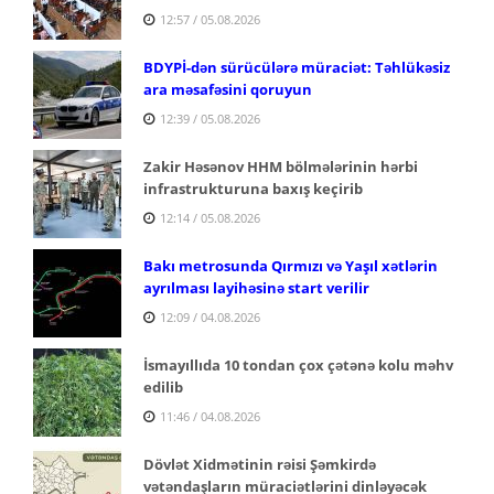
12:57 / 05.08.2026
BDYPİ-dən sürücülərə müraciət: Təhlükəsiz
ara məsafəsini qoruyun
12:39 / 05.08.2026
Zakir Həsənov HHM bölmələrinin hərbi
infrastrukturuna baxış keçirib
12:14 / 05.08.2026
Bakı metrosunda Qırmızı və Yaşıl xətlərin
ayrılması layihəsinə start verilir
12:09 / 04.08.2026
İsmayıllıda 10 tondan çox çətənə kolu məhv
edilib
11:46 / 04.08.2026
Dövlət Xidmətinin rəisi Şəmkirdə
vətəndaşların müraciətlərini dinləyəcək