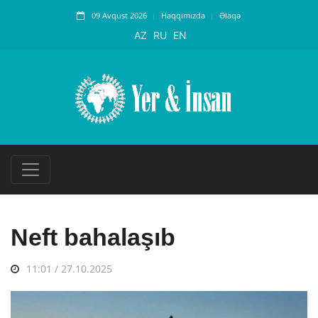
09 Avqust 2026
Haqqımızda
Əlaqə
AZ
RU
EN
Neft bahalaşıb
11:01 / 27.10.2025