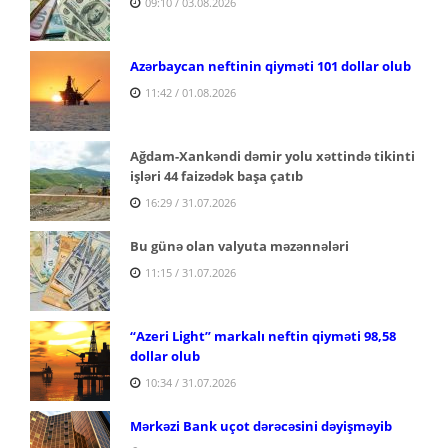
09:10 / 03.08.2026
Azərbaycan neftinin qiyməti 101 dollar olub
11:42 / 01.08.2026
Ağdam-Xankəndi dəmir yolu xəttində tikinti
işləri 44 faizədək başa çatıb
16:29 / 31.07.2026
Bu günə olan valyuta məzənnələri
11:15 / 31.07.2026
“Azeri Light” markalı neftin qiyməti 98,58
dollar olub
10:34 / 31.07.2026
Mərkəzi Bank uçot dərəcəsini dəyişməyib