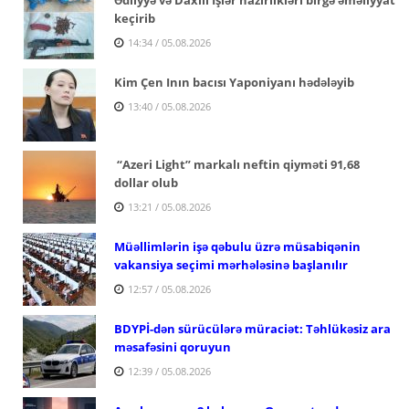
keçirib
14:34 / 05.08.2026
Kim Çen Inın bacısı Yaponiyanı hədələyib
13:40 / 05.08.2026
“Azeri Light” markalı neftin qiyməti 91,68
dollar olub
13:21 / 05.08.2026
Müəllimlərin işə qəbulu üzrə müsabiqənin
vakansiya seçimi mərhələsinə başlanılır
12:57 / 05.08.2026
BDYPİ-dən sürücülərə müraciət: Təhlükəsiz ara
məsafəsini qoruyun
12:39 / 05.08.2026