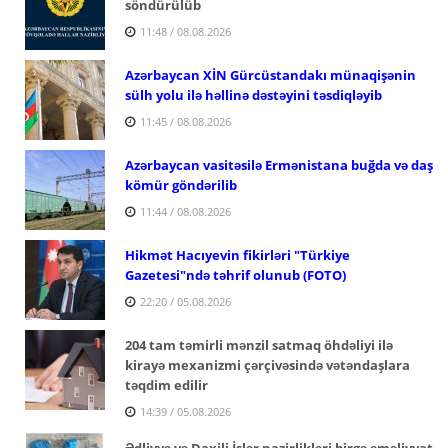
söndürülüb
11:48 / 08.08.2026
Azərbaycan XİN Gürcüstandakı münaqişənin
sülh yolu ilə həllinə dəstəyini təsdiqləyib
11:45 / 08.08.2026
Azərbaycan vasitəsilə Ermənistana buğda və daş
kömür göndərilib
11:44 / 08.08.2026
Hikmət Hacıyevin fikirləri "Türkiye
Gazetesi"ndə təhrif olunub (FOTO)
22:20 / 05.08.2026
204 tam təmirli mənzil satmaq öhdəliyi ilə
kirayə mexanizmi çərçivəsində vətəndaşlara
təqdim edilir
14:39 / 05.08.2026
Ədliyyə və Daxili İşlər nazirlikləri birgə əməliyyat