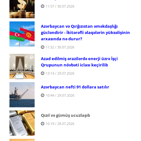
11:57 / 30.07.2026
Azərbaycan və Qırğızıstan əməkdaşlığı
gücləndirir - İkitərəfli əlaqələrin yüksəlişinin
arxasında nə durur?
11:52 / 30.07.2026
Azad edilmiş ərazilərdə enerji üzrə İşçi
Qrupunun növbəti iclası keçirilib
13:14 / 29.07.2026
Azərbaycan nefti 91 dollara satılır
10:44 / 29.07.2026
Qızıl və gümüş ucuzlaşıb
10:19 / 28.07.2026