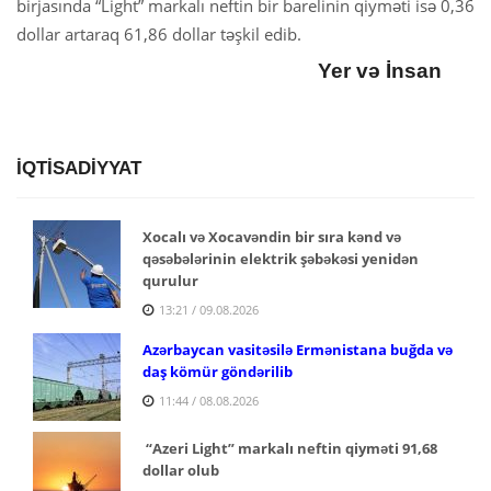
birjasında “Light” markalı neftin bir barelinin qiyməti isə 0,36
dollar artaraq 61,86 dollar təşkil edib.
Yer və İnsan
İQTİSADİYYAT
Xocalı və Xocavəndin bir sıra kənd və
qəsəbələrinin elektrik şəbəkəsi yenidən
qurulur
13:21 / 09.08.2026
Azərbaycan vasitəsilə Ermənistana buğda və
daş kömür göndərilib
11:44 / 08.08.2026
“Azeri Light” markalı neftin qiyməti 91,68
dollar olub