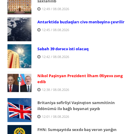
saxlanılıb
12:49 / 08.08.2026
Antarktida buzlaqları civə mənbəyinə çevrilir
12:45 / 08.08.2026
Sabah 39 dərəcə isti olacaq
12:42 / 08.08.2026
Nikol Paşinyan Prezident İlham Əliyevə zəng
edib
12:38 / 08.08.2026
Britaniya səfirliyi Vaşinqton sammitinin
ildönümü ilə bağlı bəyanat yayıb
12:01 / 08.08.2026
FHN: Sumqayıtda sexdə baş verən yanğın