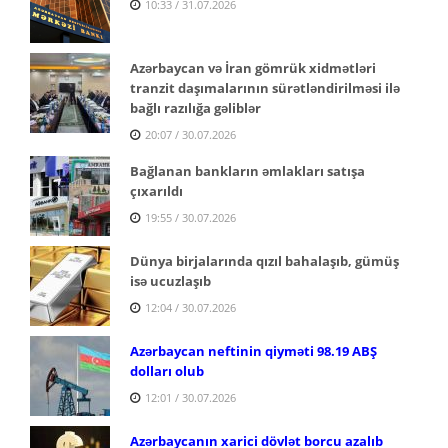
10:33 / 31.07.2026
Azərbaycan və İran gömrük xidmətləri
tranzit daşımalarının sürətləndirilməsi ilə
bağlı razılığa gəliblər
20:07 / 30.07.2026
Bağlanan bankların əmlakları satışa
çıxarıldı
19:55 / 30.07.2026
Dünya birjalarında qızıl bahalaşıb, gümüş
isə ucuzlaşıb
12:04 / 30.07.2026
Azərbaycan neftinin qiyməti 98.19 ABŞ
dolları olub
12:01 / 30.07.2026
Azərbaycanın xarici dövlət borcu azalıb