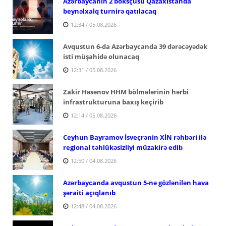
Azərbaycanın 2 boksçusu Qazaxıstanda
beynəlxalq turnirə qatılacaq
12:34 / 05.08.2026
Avqustun 6-da Azərbaycanda 39 dərəcəyədək
isti müşahidə olunacaq
12:31 / 05.08.2026
Zakir Həsənov HHM bölmələrinin hərbi
infrastrukturuna baxış keçirib
12:14 / 05.08.2026
Ceyhun Bayramov İsveçrənin XİN rəhbəri ilə
regional təhlükəsizliyi müzakirə edib
12:50 / 04.08.2026
Azərbaycanda avqustun 5-nə gözlənilən hava
şəraiti açıqlanıb
12:48 / 04.08.2026