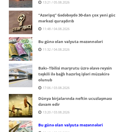
13:21 / 05.08.2026
“Azərişıq” Gədəbəydə 30-dan çox yeni güc
mərkəzi quraşdırıb
11:48 / 04.08.2026
Bu günə olan valyuta məzənnələri
11:32 / 04.08.2026
Bakı–Tbilisi marşrutu üzrə əlavə reysin
təşkili ilə bağlı hazırlıq işləri müzakirə
olunub
17:06 / 03.08.2026
Dünya birjalarında neftin ucuzlaşması
davam edir
13:20 / 03.08.2026
Bu günə olan valyuta məzənnələri