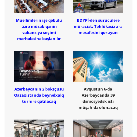
Müəllimlərin işə qəbulu
BDYPİ-dən sürücülərə
üzrə müsabiqənin
müraciət: Təhlükəsiz ara
vakansiya seçimi
məsafəsini qoruyun
mərhələsinə başlanılır
Azərbaycanın 2 boksçusu
Avqustun 6-da
Qazaxıstanda beynəlxalq
Azərbaycanda 39
turnirə qatılacaq
dərəcəyədək isti
müşahidə olunacaq