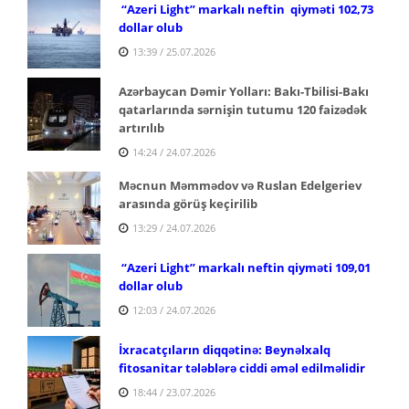
“Azeri Light” markalı neftin qiyməti 102,73
dollar olub
13:39 / 25.07.2026
Azərbaycan Dəmir Yolları: Bakı-Tbilisi-Bakı
qatarlarında sərnişin tutumu 120 faizədək
artırılıb
14:24 / 24.07.2026
Məcnun Məmmədov və Ruslan Edelgeriev
arasında görüş keçirilib
13:29 / 24.07.2026
“Azeri Light” markalı neftin qiyməti 109,01
dollar olub
12:03 / 24.07.2026
İxracatçıların diqqətinə: Beynəlxalq
fitosanitar tələblərə ciddi əməl edilməlidir
18:44 / 23.07.2026