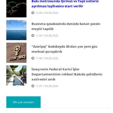
Bakı metrosunda Qırmızı və Yaşıl xətlərin
ayrılması layihəsinə start verilir
12:09 / 04.08.2026
Buzovna qəsəbəsində dənizdə batan şəxsin
meyiti tapılıb
11:50 / 04.08.2026
“Azərişıq” Gədəbəydə 30-dan çox yeni güc
mərkəzi quraşdırıb
11:48 / 04.08.2026
İsveçrənin Federal Xarici İşlər
Departamentinin rəhbəri Bakıda şəhidlərin
xatirəsini anıb
11:47 / 04.08.2026
Ən çox oxunan