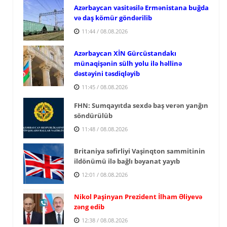
Azərbaycan vasitəsilə Ermənistana buğda
və daş kömür göndərilib
11:44 / 08.08.2026
Azərbaycan XİN Gürcüstandakı
münaqişənin sülh yolu ilə həllinə
dəstəyini təsdiqləyib
11:45 / 08.08.2026
FHN: Sumqayıtda sexdə baş verən yanğın
söndürülüb
11:48 / 08.08.2026
Britaniya səfirliyi Vaşinqton sammitinin
ildönümü ilə bağlı bəyanat yayıb
12:01 / 08.08.2026
Nikol Paşinyan Prezident İlham Əliyevə
zəng edib
12:38 / 08.08.2026