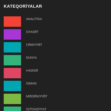
KATEQORİYALAR
ANALİTİKA
SİYASƏT
CƏMİYYƏT
DÜNYA
HADİSƏ
İDMAN
MƏDƏNİYYƏT
İQTİSADİYYAT