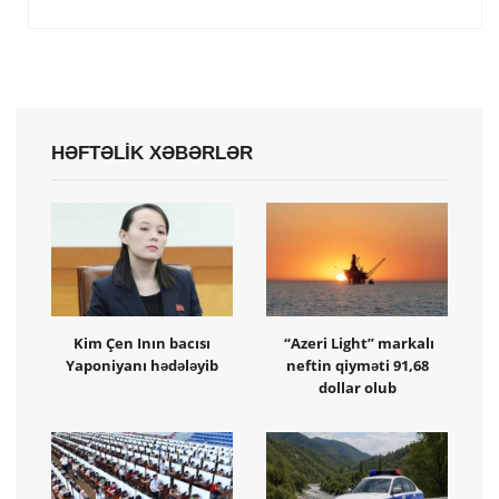
HƏFTƏLİK XƏBƏRLƏR
Kim Çen Inın bacısı
“Azeri Light” markalı
Yaponiyanı hədələyib
neftin qiyməti 91,68
dollar olub