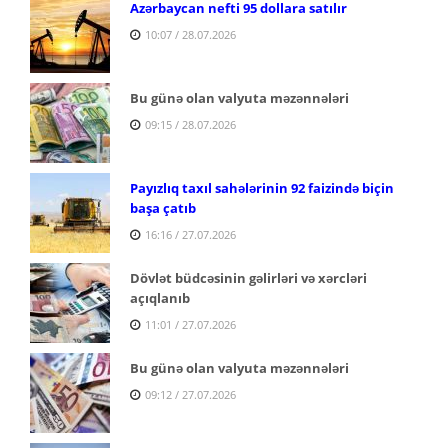
Azərbaycan nefti 95 dollara satılır
10:07 / 28.07.2026
Bu günə olan valyuta məzənnələri
09:15 / 28.07.2026
Payızlıq taxıl sahələrinin 92 faizində biçin
başa çatıb
16:16 / 27.07.2026
Dövlət büdcəsinin gəlirləri və xərcləri
açıqlanıb
11:01 / 27.07.2026
Bu günə olan valyuta məzənnələri
09:12 / 27.07.2026