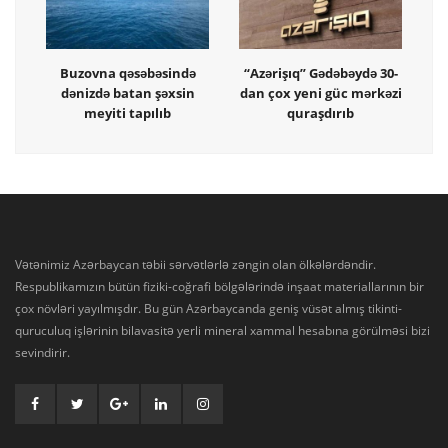
Buzovna qəsəbəsində
“Azərişıq” Gədəbəydə 30-
dənizdə batan şəxsin
dan çox yeni güc mərkəzi
meyiti tapılıb
quraşdırıb
Vətənimiz Azərbaycan təbii sərvətlərlə zəngin olan ölkələrdəndir.
Respublikamızın bütün fiziki-coğrafi bölgələrində inşaat materiallarının bir
çox növləri yayılmışdır. Bu gün Azərbaycanda geniş vüsət almış tikinti-
quruculuq işlərinin bilavasitə yerli mineral xammal hesabına görülməsi bizi
sevindirir.