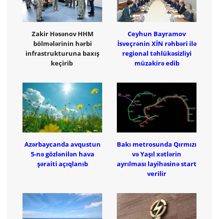
Zakir Həsənov HHM
Ceyhun Bayramov
bölmələrinin hərbi
İsveçrənin XİN rəhbəri ilə
infrastrukturuna baxış
regional təhlükəsizliyi
keçirib
müzakirə edib
Azərbaycanda avqustun
Bakı metrosunda Qırmızı
5-nə gözlənilən hava
və Yaşıl xətlərin
şəraiti açıqlanıb
ayrılması layihəsinə start
verilir