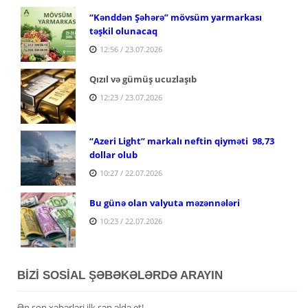
“Kənddən Şəhərə” mövsüm yarmarkası
təşkil olunacaq
12:56 / 23.07.2026
Qızıl və gümüş ucuzlaşıb
12:23 / 23.07.2026
“Azeri Light” markalı neftin qiyməti 98,73
dollar olub
10:27 / 22.07.2026
Bu günə olan valyuta məzənnələri
10:23 / 22.07.2026
BİZİ SOSİAL ŞƏBƏKƏLƏRDƏ ARAYIN
Ən son xəbərləri ilk sən əldə et!