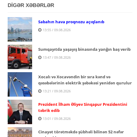
DİGƏR XƏBƏRLƏR
Sabahın hava proqnozu açıqlanıb
13:55 / 09.08.2026
Sumqayıtda yaşayış binasında yanğın baş verib
13:47 / 09.08.2026
Xocalı və Xocavəndin bir sıra kənd və
qəsəbələrinin elektrik şəbəkəsi yenidən qurulur
13:21 / 09.08.2026
Prezident İlham Əliyev Sinqapur Prezidentini
təbrik edib
13:01 / 09.08.2026
Cinayət törətməkdə şübhəli bilinən 52 nəfər