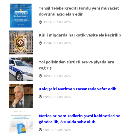
Təhsil Tələbə Krediti Fondu yeni müraciət
dövrünü açıq elan edir
15:14 / 02.08.2026
Külli miqdarda narkotik vasitə ələ keçirilib
11:04 / 01.08.2026
Yol polisindən sürücülərə və piyadalara
çağırış
10:00 / 01.08.2026
Xalq şairi Nəriman Həsənzadə vəfat edib
09:55 / 01.08.2026
Nəticələr namizədlərin şəxsi kabinetlərinə
göndərilib, 8 sualda səhv olub
09:49 / 01.08.2026