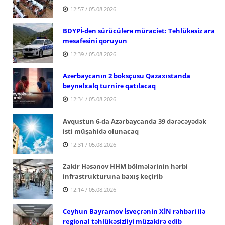
12:57 / 05.08.2026
BDYPİ-dən sürücülərə müraciət: Təhlükəsiz ara
məsafəsini qoruyun
12:39 / 05.08.2026
Azərbaycanın 2 boksçusu Qazaxıstanda
beynəlxalq turnirə qatılacaq
12:34 / 05.08.2026
Avqustun 6-da Azərbaycanda 39 dərəcəyədək
isti müşahidə olunacaq
12:31 / 05.08.2026
Zakir Həsənov HHM bölmələrinin hərbi
infrastrukturuna baxış keçirib
12:14 / 05.08.2026
Ceyhun Bayramov İsveçrənin XİN rəhbəri ilə
regional təhlükəsizliyi müzakirə edib