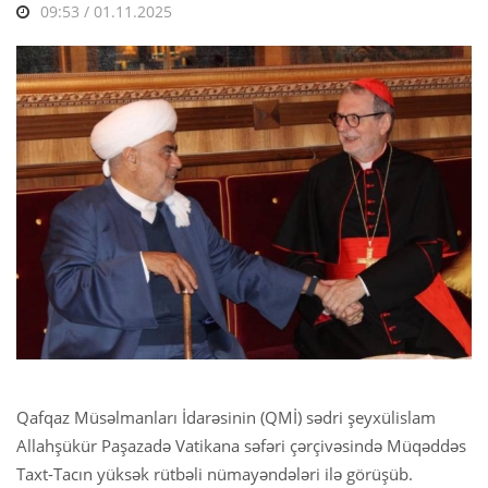
09:53 / 01.11.2025
Qafqaz Müsəlmanları İdarəsinin (QMİ) sədri şeyxülislam
Allahşükür Paşazadə Vatikana səfəri çərçivəsində Müqəddəs
Taxt-Tacın yüksək rütbəli nümayəndələri ilə görüşüb.