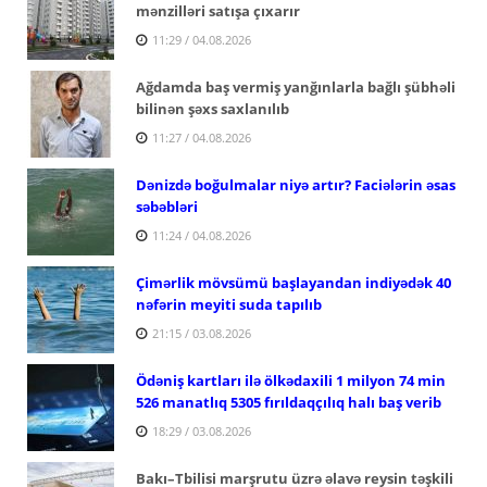
mənzilləri satışa çıxarır
11:29 / 04.08.2026
Ağdamda baş vermiş yanğınlarla bağlı şübhəli
bilinən şəxs saxlanılıb
11:27 / 04.08.2026
Dənizdə boğulmalar niyə artır? Faciələrin əsas
səbəbləri
11:24 / 04.08.2026
Çimərlik mövsümü başlayandan indiyədək 40
nəfərin meyiti suda tapılıb
21:15 / 03.08.2026
Ödəniş kartları ilə ölkədaxili 1 milyon 74 min
526 manatlıq 5305 fırıldaqçılıq halı baş verib
18:29 / 03.08.2026
Bakı–Tbilisi marşrutu üzrə əlavə reysin təşkili