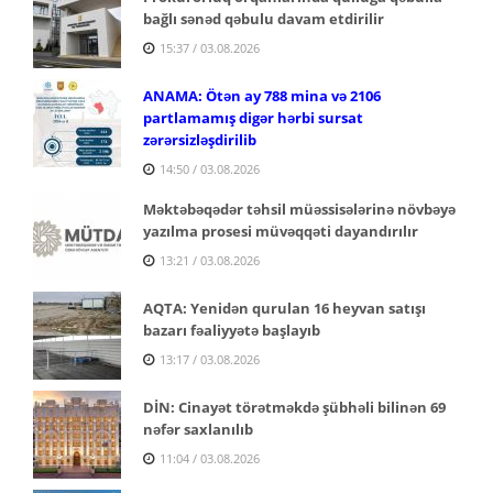
bağlı sənəd qəbulu davam etdirilir
15:37 / 03.08.2026
ANAMA: Ötən ay 788 mina və 2106
partlamamış digər hərbi sursat
zərərsizləşdirilib
14:50 / 03.08.2026
Məktəbəqədər təhsil müəssisələrinə növbəyə
yazılma prosesi müvəqqəti dayandırılır
13:21 / 03.08.2026
AQTA: Yenidən qurulan 16 heyvan satışı
bazarı fəaliyyətə başlayıb
13:17 / 03.08.2026
DİN: Cinayət törətməkdə şübhəli bilinən 69
nəfər saxlanılıb
11:04 / 03.08.2026