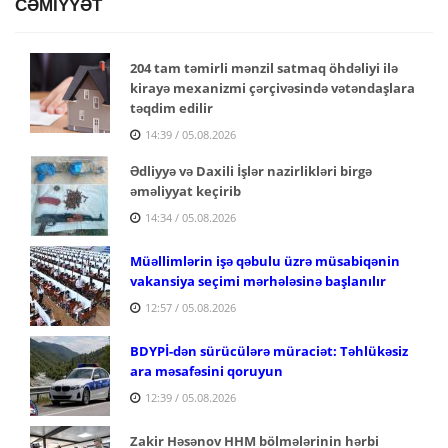
CƏMİYYƏT
204 tam təmirli mənzil satmaq öhdəliyi ilə
kirayə mexanizmi çərçivəsində vətəndaşlara
təqdim edilir
14:39 / 05.08.2026
Ədliyyə və Daxili İşlər nazirlikləri birgə
əməliyyat keçirib
14:34 / 05.08.2026
Müəllimlərin işə qəbulu üzrə müsabiqənin
vakansiya seçimi mərhələsinə başlanılır
12:57 / 05.08.2026
BDYPİ-dən sürücülərə müraciət: Təhlükəsiz
ara məsafəsini qoruyun
12:39 / 05.08.2026
Zakir Həsənov HHM bölmələrinin hərbi