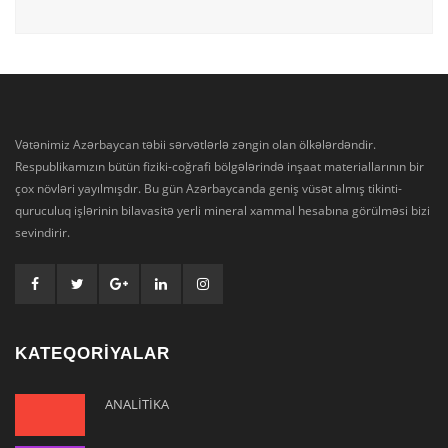
Vətənimiz Azərbaycan təbii sərvətlərlə zəngin olan ölkələrdəndir.
Respublikamızın bütün fiziki-coğrafi bölgələrində inşaat materiallarının bir
çox növləri yayılmışdır. Bu gün Azərbaycanda geniş vüsət almış tikinti-
quruculuq işlərinin bilavasitə yerli mineral xammal hesabına görülməsi bizi
sevindirir.
KATEQORİYALAR
ANALİTİKA