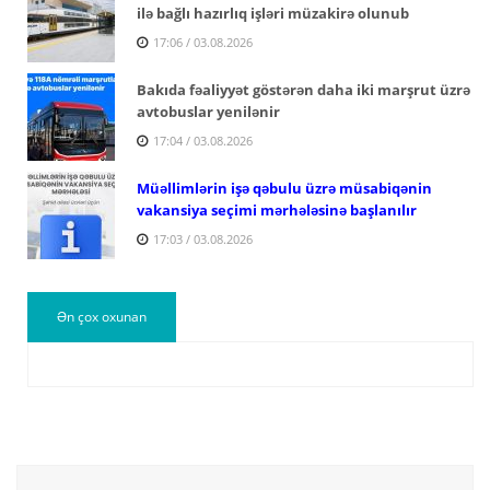
ilə bağlı hazırlıq işləri müzakirə olunub
17:06 / 03.08.2026
Bakıda fəaliyyət göstərən daha iki marşrut üzrə
avtobuslar yenilənir
17:04 / 03.08.2026
Müəllimlərin işə qəbulu üzrə müsabiqənin
vakansiya seçimi mərhələsinə başlanılır
17:03 / 03.08.2026
Ən çox oxunan