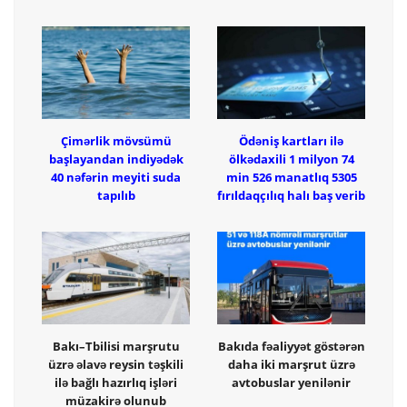
Çimərlik mövsümü
Ödəniş kartları ilə
başlayandan indiyədək
ölkədaxili 1 milyon 74
40 nəfərin meyiti suda
min 526 manatlıq 5305
tapılıb
fırıldaqçılıq halı baş verib
Bakı–Tbilisi marşrutu
Bakıda fəaliyyət göstərən
üzrə əlavə reysin təşkili
daha iki marşrut üzrə
ilə bağlı hazırlıq işləri
avtobuslar yenilənir
müzakirə olunub