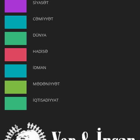
SİYASƏT
CƏMİYYƏT
DÜNYA
HADİSƏ
İDMAN
MƏDƏNİYYƏT
İQTİSADİYYAT