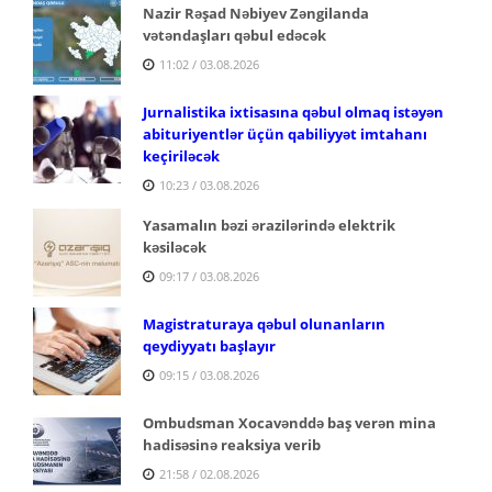
Nazir Rəşad Nəbiyev Zəngilanda
vətəndaşları qəbul edəcək
11:02 / 03.08.2026
Jurnalistika ixtisasına qəbul olmaq istəyən
abituriyentlər üçün qabiliyyət imtahanı
keçiriləcək
10:23 / 03.08.2026
Yasamalın bəzi ərazilərində elektrik
kəsiləcək
09:17 / 03.08.2026
Magistraturaya qəbul olunanların
qeydiyyatı başlayır
09:15 / 03.08.2026
Ombudsman Xocavənddə baş verən mina
hadisəsinə reaksiya verib
21:58 / 02.08.2026