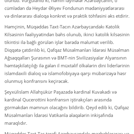
olunub. Vurğulanıb ki, həmin layihələr Azərbaycanın, o
cümlədən də Heydər Əliyev Fondunun mədəniyyətlərarası
və dinlərarası dialoqa konkret və praktik töhfəsini əks etdirir.
Həmçinin, Müqəddəs Taxt-Tacın Azərbaycandakı Katolik
Kilsəsinin fəaliyyətindən bəhs olunub, ikinci katolik kilsəsinin
tikintisi ilə bağlı görülən işlər barədə məlumat verilib.
Diqqətə çatdırılıb ki, Qafqaz Müsəlmanları İdarəsi Müsəlman
Ağsaqqalları Şurasının və BMT-nin Sivilizasiyalar Alyansının
həmtəşkilatçılığı ilə gələn il müxtəlif ölkələrin dini liderlərinin
islamdaxili dialoq və islamofobiyaya qarşı mübarizəyə həsr
olunmuş konfransını keçirəcək.
Şeyxülislam Allahşükür Paşazadə kardinal Kuvakadı və
kardinal Qucerottini konfransın iştirakçıları arasında
görməkdən məmnun olacağını bildirib. Qeyd edib ki, Qafqaz
Müsəlmanları İdarəsi Vatikanla əlaqələrin inkişafında
maraqlıdır.
Müqəddəs Taxt-Tac tərəfi Azərbaycandakı məzhəblərarası və