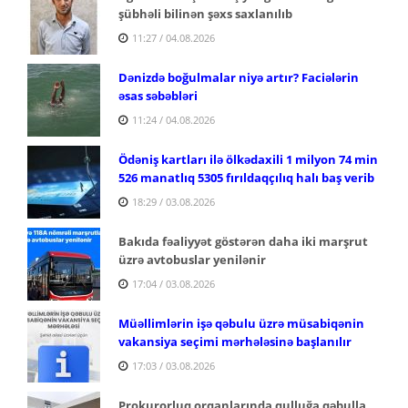
şübhəli bilinən şəxs saxlanılıb
11:27 / 04.08.2026
Dənizdə boğulmalar niyə artır? Faciələrin
əsas səbəbləri
11:24 / 04.08.2026
Ödəniş kartları ilə ölkədaxili 1 milyon 74 min
526 manatlıq 5305 fırıldaqçılıq halı baş verib
18:29 / 03.08.2026
Bakıda fəaliyyət göstərən daha iki marşrut
üzrə avtobuslar yenilənir
17:04 / 03.08.2026
Müəllimlərin işə qəbulu üzrə müsabiqənin
vakansiya seçimi mərhələsinə başlanılır
17:03 / 03.08.2026
Prokurorluq orqanlarında qulluğa qəbulla