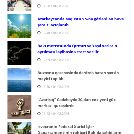
12:50 / 04.08.2026
Azərbaycanda avqustun 5-nə gözlənilən hava
şəraiti açıqlanıb
12:48 / 04.08.2026
Bakı metrosunda Qırmızı və Yaşıl xətlərin
ayrılması layihəsinə start verilir
12:09 / 04.08.2026
Buzovna qəsəbəsində dənizdə batan şəxsin
meyiti tapılıb
11:50 / 04.08.2026
“Azərişıq” Gədəbəydə 30-dan çox yeni güc
mərkəzi quraşdırıb
11:48 / 04.08.2026
İsveçrənin Federal Xarici İşlər
Departamentinin rəhbəri Bakıda şəhidlərin