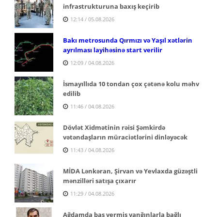
infrastrukturuna baxış keçirib
12:14 / 05.08.2026
Bakı metrosunda Qırmızı və Yaşıl xətlərin
ayrılması layihəsinə start verilir
12:09 / 04.08.2026
İsmayıllıda 10 tondan çox çətənə kolu məhv
edilib
11:46 / 04.08.2026
Dövlət Xidmətinin rəisi Şəmkirdə
vətəndaşların müraciətlərini dinləyəcək
11:43 / 04.08.2026
MİDA Lənkəran, Şirvan və Yevlaxda güzəştli
mənzilləri satışa çıxarır
11:29 / 04.08.2026
Ağdamda baş vermiş yanğınlarla bağlı