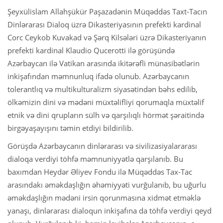
Şeyxülislam Allahşükür Paşazadənin Müqəddəs Taxt-Tacın
Dinlərarası Dialoq üzrə Dikasteriyasının prefekti kardinal
Corc Ceykob Kuvakad və Şərq Kilsələri üzrə Dikasteriyanın
prefekti kardinal Klaudio Qucerotti ilə görüşündə
Azərbaycan ilə Vatikan arasında ikitərəfli münasibətlərin
inkişafından məmnunluq ifadə olunub. Azərbaycanın
tolerantlıq və multikulturalizm siyasətindən bəhs edilib,
ölkəmizin dini və mədəni müxtəlifliyi qorumaqla müxtəlif
etnik və dini qrupların sülh və qarşılıqlı hörmət şəraitində
birgəyaşayışını təmin etdiyi bildirilib.
Görüşdə Azərbaycanın dinlərarası və sivilizasiyalararası
dialoqa verdiyi töhfə məmnuniyyətlə qarşılanıb. Bu
baxımdan Heydər Əliyev Fondu ilə Müqəddəs Tax-Tac
arasındakı əməkdaşlığın əhəmiyyəti vurğulanıb, bu uğurlu
əməkdaşlığın mədəni irsin qorunmasına xidmət etməklə
yanaşı, dinlərarası dialoqun inkişafına da töhfə verdiyi qeyd