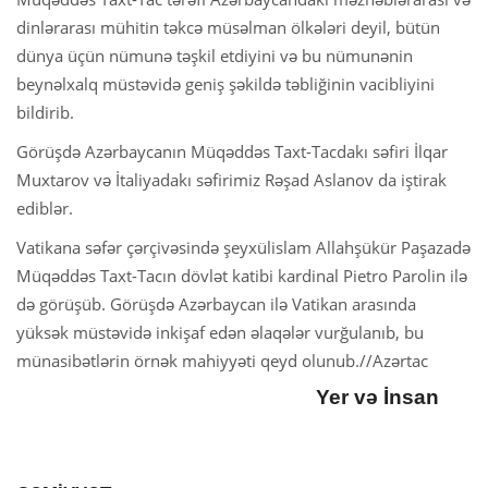
dinlərarası mühitin təkcə müsəlman ölkələri deyil, bütün
dünya üçün nümunə təşkil etdiyini və bu nümunənin
beynəlxalq müstəvidə geniş şəkildə təbliğinin vacibliyini
bildirib.
Görüşdə Azərbaycanın Müqəddəs Taxt-Tacdakı səfiri İlqar
Muxtarov və İtaliyadakı səfirimiz Rəşad Aslanov da iştirak
ediblər.
Vatikana səfər çərçivəsində şeyxülislam Allahşükür Paşazadə
Müqəddəs Taxt-Tacın dövlət katibi kardinal Pietro Parolin ilə
də görüşüb. Görüşdə Azərbaycan ilə Vatikan arasında
yüksək müstəvidə inkişaf edən əlaqələr vurğulanıb, bu
münasibətlərin örnək mahiyyəti qeyd olunub.//Azərtac
Yer və İnsan