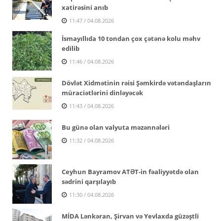
xatirəsini anıb
11:47 / 04.08.2026
İsmayıllıda 10 tondan çox çətənə kolu məhv
edilib
11:46 / 04.08.2026
Dövlət Xidmətinin rəisi Şəmkirdə vətəndaşların
müraciətlərini dinləyəcək
11:43 / 04.08.2026
Bu günə olan valyuta məzənnələri
11:32 / 04.08.2026
Ceyhun Bayramov ATƏT-in fəaliyyətdə olan
sədrini qarşılayıb
11:30 / 04.08.2026
MİDA Lənkəran, Şirvan və Yevlaxda güzəştli