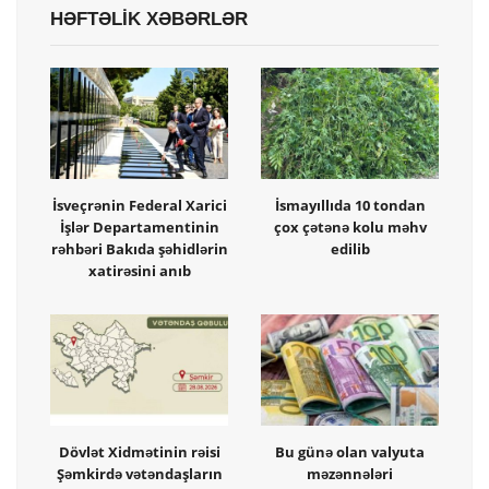
HƏFTƏLİK XƏBƏRLƏR
İsveçrənin Federal Xarici
İsmayıllıda 10 tondan
İşlər Departamentinin
çox çətənə kolu məhv
rəhbəri Bakıda şəhidlərin
edilib
xatirəsini anıb
Dövlət Xidmətinin rəisi
Bu günə olan valyuta
Şəmkirdə vətəndaşların
məzənnələri