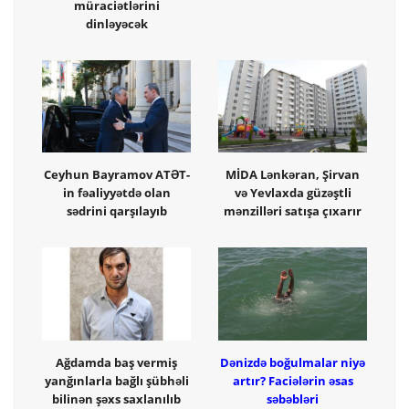
müraciətlərini
dinləyəcək
Ceyhun Bayramov ATƏT-
MİDA Lənkəran, Şirvan
in fəaliyyətdə olan
və Yevlaxda güzəştli
sədrini qarşılayıb
mənzilləri satışa çıxarır
Ağdamda baş vermiş
Dənizdə boğulmalar niyə
yanğınlarla bağlı şübhəli
artır? Faciələrin əsas
bilinən şəxs saxlanılıb
səbəbləri