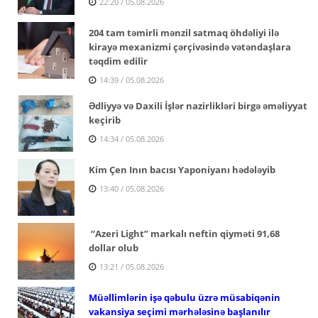
22:20 / 05.08.2026
204 tam təmirli mənzil satmaq öhdəliyi ilə
kirayə mexanizmi çərçivəsində vətəndaşlara
təqdim edilir
14:39 / 05.08.2026
Ədliyyə və Daxili İşlər nazirlikləri birgə əməliyyat
keçirib
14:34 / 05.08.2026
Kim Çen Inın bacısı Yaponiyanı hədələyib
13:40 / 05.08.2026
“Azeri Light” markalı neftin qiyməti 91,68
dollar olub
13:21 / 05.08.2026
Müəllimlərin işə qəbulu üzrə müsabiqənin
vakansiya seçimi mərhələsinə başlanılır