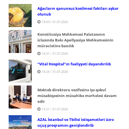
Ağacların qanunsuz kəsilməsi faktları aşkar
olunub
19:03 / 31.07.2026
Konstitusiya Məhkəməsi Palatasının
iclasında Bakı Apellyasiya Məhkəməsinin
müraciətinə baxılıb
16:31 / 31.07.2026
“Vital Hospital”ın fəaliyyəti dayandırılıb
16:24 / 31.07.2026
Məktəb direktoru vəzifəsinə işə qəbul
müsabiqəsinin müsahibə mərhələsi davam
edir
13:21 / 31.07.2026
AZAL İstanbul və Tbilisi istiqamətləri üzrə
uçuş proqramını genişləndirib