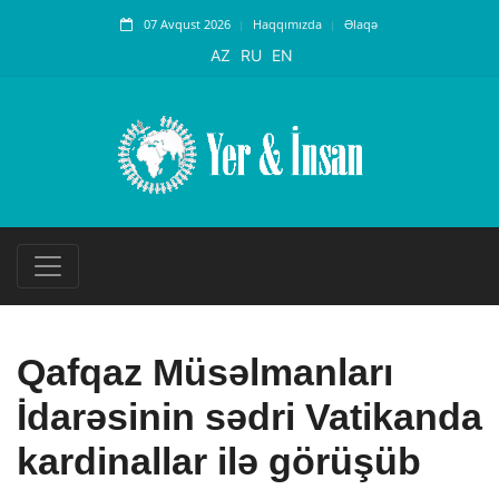
07 Avqust 2026
Haqqımızda
Əlaqə
AZ
RU
EN
Qafqaz Müsəlmanları
İdarəsinin sədri Vatikanda
kardinallar ilə görüşüb