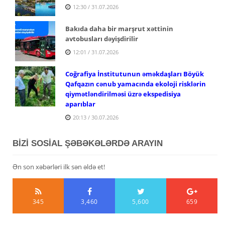
12:30 / 31.07.2026
Bakıda daha bir marşrut xəttinin
avtobusları dəyişdirilir
12:01 / 31.07.2026
Coğrafiya İnstitutunun əməkdaşları Böyük
Qafqazın cənub yamacında ekoloji risklərin
qiymətləndirilməsi üzrə ekspedisiya
aparıblar
20:13 / 30.07.2026
BİZİ SOSİAL ŞƏBƏKƏLƏRDƏ ARAYIN
Ən son xəbərləri ilk sən əldə et!
345
3,460
5,600
659