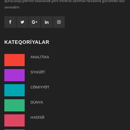
quruculuq işlərinin bilavasitə yerli mineral xammal hesabına görülməsi bizi
sevindirir.
KATEQORİYALAR
ANALİTİKA
SİYASƏT
CƏMİYYƏT
DÜNYA
HADİSƏ