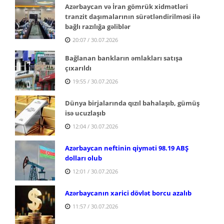
Azərbaycan və İran gömrük xidmətləri
tranzit daşımalarının sürətləndirilməsi ilə
bağlı razılığa gəliblər
20:07 / 30.07.2026
Bağlanan bankların əmlakları satışa
çıxarıldı
19:55 / 30.07.2026
Dünya birjalarında qızıl bahalaşıb, gümüş
isə ucuzlaşıb
12:04 / 30.07.2026
Azərbaycan neftinin qiyməti 98.19 ABŞ
dolları olub
12:01 / 30.07.2026
Azərbaycanın xarici dövlət borcu azalıb
11:57 / 30.07.2026