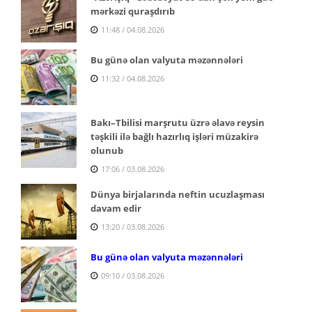
mərkəzi quraşdırıb
11:48 / 04.08.2026
Bu günə olan valyuta məzənnələri
11:32 / 04.08.2026
Bakı–Tbilisi marşrutu üzrə əlavə reysin
təşkili ilə bağlı hazırlıq işləri müzakirə
olunub
17:06 / 03.08.2026
Dünya birjalarında neftin ucuzlaşması
davam edir
13:20 / 03.08.2026
Bu günə olan valyuta məzənnələri
09:10 / 03.08.2026