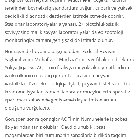
tərəfindən beynəlxalq standartlara uyğun, etibarlı və yüksək
dəqiqlikli diaqnostik dəstlərdən istifadə etməklə aparılır.
Stasionar laboratoriyalarla yanaşı, 2+ biotəhlükəsizlik
səviyyəsinə malik səyyar laboratoriyalar da epizootoloji
monitorinqlər zamanı geniş şəkildə istifadə olunur.
Nümayəndə heyətinə başçılıq edən “Federal Heyvan
Sağlamlığının Mühafizəsi Mərkəzi”nin Tver filialının direktoru
Yuliya Jiqareva AQTİ-nin fəaliyyətini yüksək qiymətləndirib
və iki ölkənin müvafiq qurumları arasında heyvan
xəstəlikləri üzrə elmi-tədqiqat işləri, peyvənd istehsalı, idxal-
ixrac əməliyyatları zamanı laborator müayinələrin operativ
aparılması sahəsində geniş əməkdaşlıq imkanlarının
olduğunu vurğulayıb.
Görüşdən sonra qonaqlar AQTİ-nin Nümunələrlə iş şöbəsi
ilə yaxından tanış olublar. Qeyd olunub ki, əsas
məqamlardan biri nümunənin sənədlərlə birlikdə təqdim