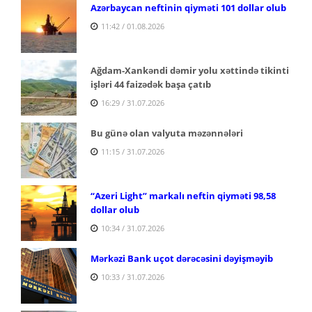
Azərbaycan neftinin qiyməti 101 dollar olub
11:42 / 01.08.2026
Ağdam-Xankəndi dəmir yolu xəttində tikinti
işləri 44 faizədək başa çatıb
16:29 / 31.07.2026
Bu günə olan valyuta məzənnələri
11:15 / 31.07.2026
“Azeri Light” markalı neftin qiyməti 98,58
dollar olub
10:34 / 31.07.2026
Mərkəzi Bank uçot dərəcəsini dəyişməyib
10:33 / 31.07.2026