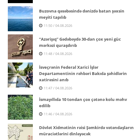
Buzovna qəsəbəsində dənizdə batan şəxsin
meyiti tapılıb
11:50 / 04.08.2026
“Azərişıq” Gədəbəydə 30-dan çox yeni güc
mərkəzi quraşdırıb
11:48 / 04.08.2026
İsveçrənin Federal Xarici İşlər
Departamentinin rəhbəri Bakıda şəhidlərin
xatirəsini anıb
11:47 / 04.08.2026
İsmayıllıda 10 tondan çox çətənə kolu məhv
edilib
11:46 / 04.08.2026
Dövlət Xidmətinin rəisi Şəmkirdə vətəndaşların
müraciətlərini dinləyəcək