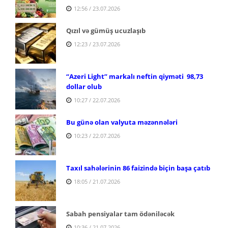
12:56 / 23.07.2026
Qızıl və gümüş ucuzlaşıb
12:23 / 23.07.2026
“Azeri Light” markalı neftin qiyməti 98,73
dollar olub
10:27 / 22.07.2026
Bu günə olan valyuta məzənnələri
10:23 / 22.07.2026
Taxıl sahələrinin 86 faizində biçin başa çatıb
18:05 / 21.07.2026
Sabah pensiyalar tam ödəniləcək
10:36 / 21.07.2026