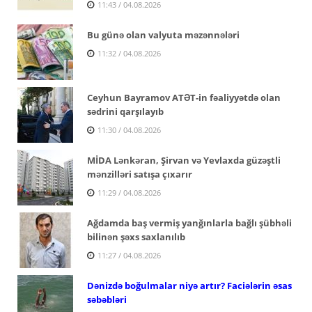
11:43 / 04.08.2026
Bu günə olan valyuta məzənnələri
11:32 / 04.08.2026
Ceyhun Bayramov ATƏT-in fəaliyyətdə olan
sədrini qarşılayıb
11:30 / 04.08.2026
MİDA Lənkəran, Şirvan və Yevlaxda güzəştli
mənzilləri satışa çıxarır
11:29 / 04.08.2026
Ağdamda baş vermiş yanğınlarla bağlı şübhəli
bilinən şəxs saxlanılıb
11:27 / 04.08.2026
Dənizdə boğulmalar niyə artır? Faciələrin əsas
səbəbləri