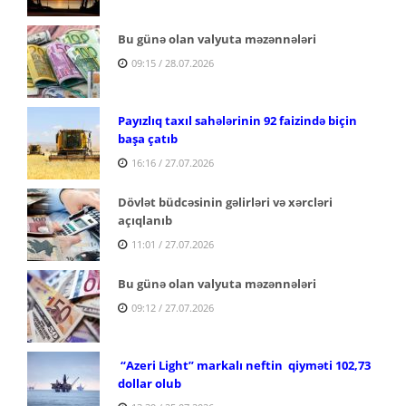
Bu günə olan valyuta məzənnələri
09:15 / 28.07.2026
Payızlıq taxıl sahələrinin 92 faizində biçin
başa çatıb
16:16 / 27.07.2026
Dövlət büdcəsinin gəlirləri və xərcləri
açıqlanıb
11:01 / 27.07.2026
Bu günə olan valyuta məzənnələri
09:12 / 27.07.2026
“Azeri Light” markalı neftin qiyməti 102,73
dollar olub