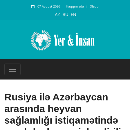
07 Avqust 2026
Haqqımızda
Əlaqə
AZ
RU
EN
Rusiya ilə Azərbaycan
arasında heyvan
sağlamlığı istiqamətində