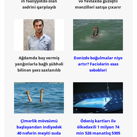
in fəaliyyətdə olan
və Yevlaxda güzəştli
sədrini qarşılayıb
mənzilləri satışa çıxarır
Ağdamda baş vermiş
Dənizdə boğulmalar niyə
yanğınlarla bağlı şübhəli
artır? Faciələrin əsas
bilinən şəxs saxlanılıb
səbəbləri
Çimərlik mövsümü
Ödəniş kartları ilə
başlayandan indiyədək
ölkədaxili 1 milyon 74
40 nəfərin meyiti suda
min 526 manatlıq 5305