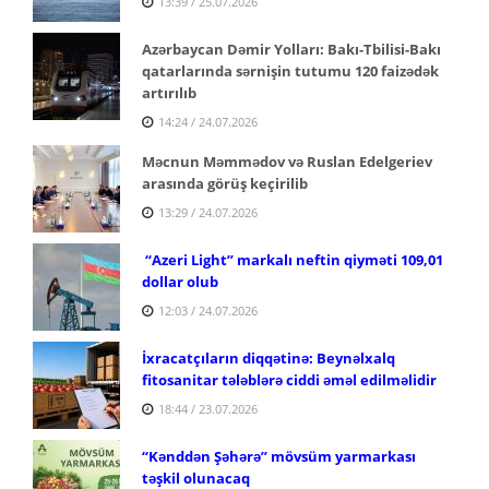
13:39 / 25.07.2026
Azərbaycan Dəmir Yolları: Bakı-Tbilisi-Bakı
qatarlarında sərnişin tutumu 120 faizədək
artırılıb
14:24 / 24.07.2026
Məcnun Məmmədov və Ruslan Edelgeriev
arasında görüş keçirilib
13:29 / 24.07.2026
“Azeri Light” markalı neftin qiyməti 109,01
dollar olub
12:03 / 24.07.2026
İxracatçıların diqqətinə: Beynəlxalq
fitosanitar tələblərə ciddi əməl edilməlidir
18:44 / 23.07.2026
“Kənddən Şəhərə” mövsüm yarmarkası
təşkil olunacaq