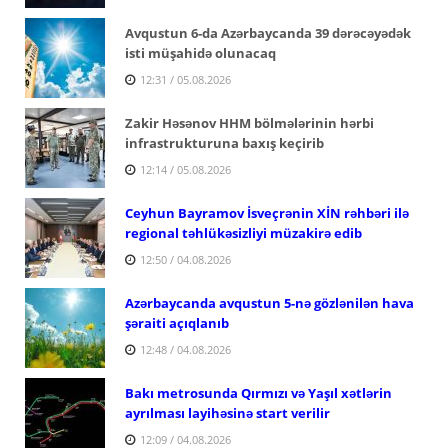
Avqustun 6-da Azərbaycanda 39 dərəcəyədək
isti müşahidə olunacaq
12:31 / 05.08.2026
Zakir Həsənov HHM bölmələrinin hərbi
infrastrukturuna baxış keçirib
12:14 / 05.08.2026
Ceyhun Bayramov İsveçrənin XİN rəhbəri ilə
regional təhlükəsizliyi müzakirə edib
12:50 / 04.08.2026
Azərbaycanda avqustun 5-nə gözlənilən hava
şəraiti açıqlanıb
12:48 / 04.08.2026
Bakı metrosunda Qırmızı və Yaşıl xətlərin
ayrılması layihəsinə start verilir
12:09 / 04.08.2026