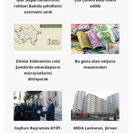
rəhbəri Bakıda şəhidlərin
edilib
xatirəsini anıb
Dövlət Xidmətinin rəisi
Bu günə olan valyuta
Şəmkirdə vətəndaşların
məzənnələri
müraciətlərini
dinləyəcək
Ceyhun Bayramov ATƏT-
MİDA Lənkəran, Şirvan