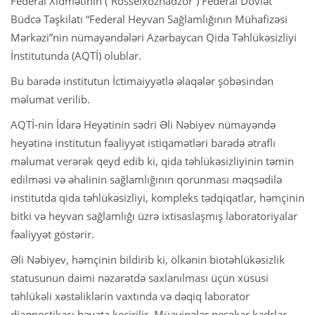
Federal Xidmətinin (“Rosselxoznadzor”) Federal Dövlət
Büdcə Təşkilatı “Federal Heyvan Sağlamlığının Mühafizəsi
Mərkəzi”nin nümayəndələri Azərbaycan Qida Təhlükəsizliyi
İnstitutunda (AQTİ) olublar.
Bu barədə institutun İctimaiyyətlə əlaqələr şöbəsindən
məlumat verilib.
AQTİ-nin İdarə Heyətinin sədri Əli Nəbiyev nümayəndə
heyətinə institutun fəaliyyət istiqamətləri barədə ətraflı
məlumat verərək qeyd edib ki, qida təhlükəsizliyinin təmin
edilməsi və əhalinin sağlamlığının qorunması məqsədilə
institutda qida təhlükəsizliyi, kompleks tədqiqatlar, həmçinin
bitki və heyvan sağlamlığı üzrə ixtisaslaşmış laboratoriyalar
fəaliyyət göstərir.
Əli Nəbiyev, həmçinin bildirib ki, ölkənin biotəhlükəsizlik
statusunun daimi nəzarətdə saxlanılması üçün xüsusi
təhlükəli xəstəliklərin vaxtında və dəqiq laborator
diaqnostikası həyata keçirilir. Müayinələr peşəkar kadrlar