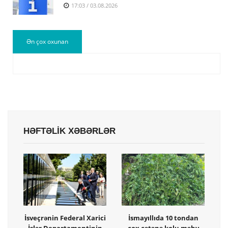
17:03 / 03.08.2026
Ən çox oxunan
HƏFTƏLİK XƏBƏRLƏR
İsveçrənin Federal Xarici
İsmayıllıda 10 tondan
İşlər Departamentinin
çox çətənə kolu məhv