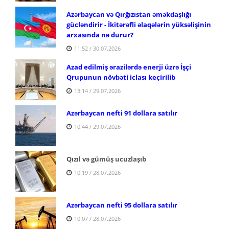
Azərbaycan və Qırğızıstan əməkdaşlığı
gücləndirir - İkitərəfli əlaqələrin yüksəlişinin
arxasında nə durur?
11:52 / 30.07.2026
Azad edilmiş ərazilərdə enerji üzrə İşçi
Qrupunun növbəti iclası keçirilib
13:14 / 29.07.2026
Azərbaycan nefti 91 dollara satılır
10:44 / 29.07.2026
Qızıl və gümüş ucuzlaşıb
10:19 / 28.07.2026
Azərbaycan nefti 95 dollara satılır
10:07 / 28.07.2026