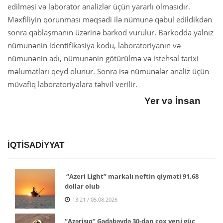
edilməsi və laborator analizlər üçün yararlı olmasıdır.
Məxfiliyin qorunması məqsədi ilə nümunə qəbul edildikdən
sonra qablaşmanın üzərinə barkod vurulur. Barkodda yalnız
nümunənin identifikasiya kodu, laboratoriyanın və
nümunənin adı, nümunənin götürülmə və istehsal tarixi
məlumatları qeyd olunur. Sonra isə nümunələr analiz üçün
müvafiq laboratoriyalara təhvil verilir.
Yer və İnsan
İQTİSADİYYAT
“Azeri Light” markalı neftin qiyməti 91,68
dollar olub
13:21 / 05.08.2026
“Azərişıq” Gədəbəydə 30-dan çox yeni güc