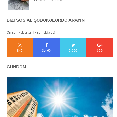
BİZİ SOSİAL ŞƏBƏKƏLƏRDƏ ARAYIN
Ən son xəbərləri ilk sən əldə et!
345
3,460
5,600
659
GÜNDƏM