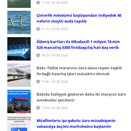
11:24 / 04.08.2026
Çimərlik mövsümü başlayandan indiyədək 40
nəfərin meyiti suda tapılıb
21:15 / 03.08.2026
Ödəniş kartları ilə ölkədaxili 1 milyon 74 min
526 manatlıq 5305 fırıldaqçılıq halı baş verib
18:29 / 03.08.2026
Bakı–Tbilisi marşrutu üzrə əlavə reysin təşkili
ilə bağlı hazırlıq işləri müzakirə olunub
17:06 / 03.08.2026
Bakıda fəaliyyət göstərən daha iki marşrut üzrə
avtobuslar yenilənir
17:04 / 03.08.2026
Müəllimlərin işə qəbulu üzrə müsabiqənin
vakansiya seçimi mərhələsinə başlanılır