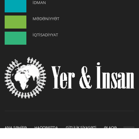
İDMAN
MƏDƏNİYYƏT
İQTİSADİYYAT
ANA SƏHİFƏ
HAQQIMIZDA
GİZLİLİK SİYASƏTİ
ƏLAQƏ
Copyright © 2019-2026. Sayt İnetLAB tərəfindən hazırlanmışdır.