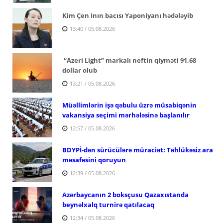
Kim Çen Inın bacısı Yaponiyanı hədələyib
13:40 / 05.08.2026
“Azeri Light” markalı neftin qiyməti 91,68
dollar olub
13:21 / 05.08.2026
Müəllimlərin işə qəbulu üzrə müsabiqənin
vakansiya seçimi mərhələsinə başlanılır
12:57 / 05.08.2026
BDYPİ-dən sürücülərə müraciət: Təhlükəsiz ara
məsafəsini qoruyun
12:39 / 05.08.2026
Azərbaycanın 2 boksçusu Qazaxıstanda
beynəlxalq turnirə qatılacaq
12:34 / 05.08.2026