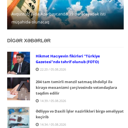
Avqustun 6-da Azərbaycanda 39 dərəcəyədək isti
Azərbaycanda avqustun 5-nə gözlənilən hava şəraiti
MİDA Lənkəran, Şirvan və Yevlaxda güzəştli mənzilləri
müşahidə olunacaq
açıqlanıb
satışa çıxarır
DİGƏR XƏBƏRLƏR
Hikmət Hacıyevin fikirləri "Türkiye
Gazetesi"ndə təhrif olunub (FOTO)
22:20 / 05.08.2026
204 tam təmirli mənzil satmaq öhdəliyi ilə
kirayə mexanizmi çərçivəsində vətəndaşlara
təqdim edilir
14:39 / 05.08.2026
Ədliyyə və Daxili İşlər nazirlikləri birgə əməliyyat
keçirib
14:34 / 05.08.2026