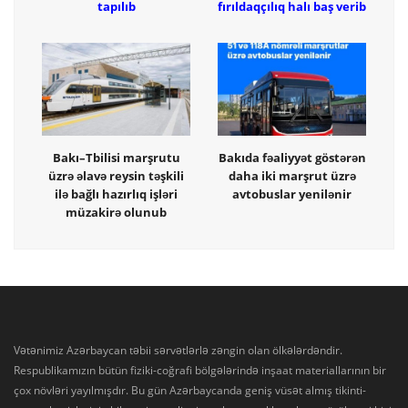
tapılıb
fırıldaqçılıq halı baş verib
Bakı–Tbilisi marşrutu
Bakıda fəaliyyət göstərən
üzrə əlavə reysin təşkili
daha iki marşrut üzrə
ilə bağlı hazırlıq işləri
avtobuslar yenilənir
müzakirə olunub
Vətənimiz Azərbaycan təbii sərvətlərlə zəngin olan ölkələrdəndir.
Respublikamızın bütün fiziki-coğrafi bölgələrində inşaat materiallarının bir
çox növləri yayılmışdır. Bu gün Azərbaycanda geniş vüsət almış tikinti-