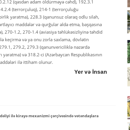
20.2.12 (qəsdən adam öldürməyə cəhd), 192.3.1
4.2.4 (terrorçuluq), 214-1 (terrorçuluğu
irlik yaratma), 228.3 (qanunsuz olaraq odlu silah,
artlayıcı maddələr və qurğular əldə etmə, başqasına
 270-1.2, 270-1.4 (aviasiya təhlükəsizliyinə təhdid
ələ keçirmə və ya onu zorla saxlama, dövlətin
279.1, 279.2, 279.3 (qanunvericiliklə nəzərdə
arı yaratma) və 318.2-ci (Azərbaycan Respublikasının
ddələri ilə ittiham olunur.
Yer və İnsan
əliyi ilə kirayə mexanizmi çərçivəsində vətəndaşlara