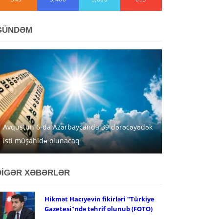
GÜNDƏM
Avqustun 6-da Azərbaycanda 39 dərəcəyədək
isti müşahidə olunacaq
DİGƏR XƏBƏRLƏR
Hikmət Hacıyevin fikirləri "Türkiye
Gazetesi"ndə təhrif olunub (FOTO)