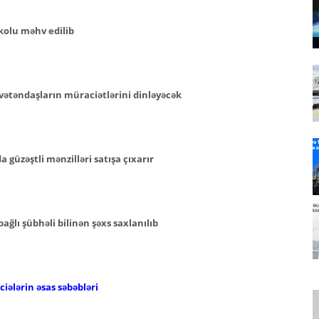
kolu məhv edilib
vətəndaşların müraciətlərini dinləyəcək
güzəştli mənzilləri satışa çıxarır
ğlı şübhəli bilinən şəxs saxlanılıb
iələrin əsas səbəbləri