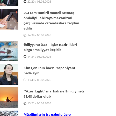
22:20 / 05.08.2026
204 tam təmirli mənzil satmaq
öhdəliyi ilə kirayə mexanizmi
çərçivəsində vətəndaşlara təqdim
edilir
14:39 / 05.08.2026
Ədliyyə və Daxili İşlər nazirlikləri
birgə əməliyyat keçirib
14:34 / 05.08.2026
Kim Çen Inın bacısı Yaponiyanı
hədələyib
13:40 / 05.08.2026
“Azeri Light” markalı neftin qiyməti
91,68 dollar olub
13:21 / 05.08.2026
Müəllimlərin işə qəbulu üzrə