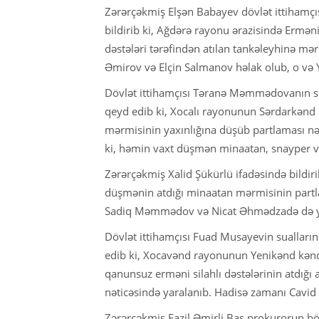
Zərərçəkmiş Elşən Babayev dövlət ittihamçıs
bildirib ki, Ağdərə rayonu ərazisində Ermən
dəstələri tərəfindən atılan tankəleyhinə mə
Əmirov və Elçin Salmanov həlak olub, o və Y
Dövlət ittihamçısı Təranə Məmmədovanın s
qeyd edib ki, Xocalı rayonunun Sərdarkənd 
mərmisinin yaxınlığına düşüb partlaması n
ki, həmin vaxt düşmən minaatan, snayper və d
Zərərçəkmiş Xalid Şükürlü ifadəsində bildiri
düşmənin atdığı minaatan mərmisinin partl
Sadiq Məmmədov və Nicat Əhmədzadə də ya
Dövlət ittihamçısı Fuad Musayevin suallar
edib ki, Xocavənd rayonunun Yenikənd kənd
qanunsuz erməni silahlı dəstələrinin atdığı 
nəticəsində yaralanıb. Hadisə zamanı Cavid Ş
Zərərçəkmiş Fazil Əmirli Baş prokurorun bö