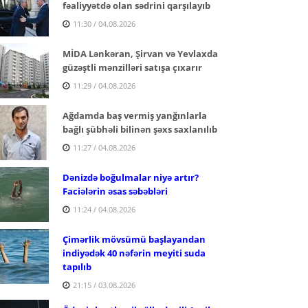
fəaliyyətdə olan sədrini qarşılayıb
11:30 / 04.08.2026
MİDA Lənkəran, Şirvan və Yevlaxda
güzəştli mənzilləri satışa çıxarır
11:29 / 04.08.2026
Ağdamda baş vermiş yanğınlarla
bağlı şübhəli bilinən şəxs saxlanılıb
11:27 / 04.08.2026
Dənizdə boğulmalar niyə artır?
Faciələrin əsas səbəbləri
11:24 / 04.08.2026
Çimərlik mövsümü başlayandan
indiyədək 40 nəfərin meyiti suda
tapılıb
21:15 / 03.08.2026