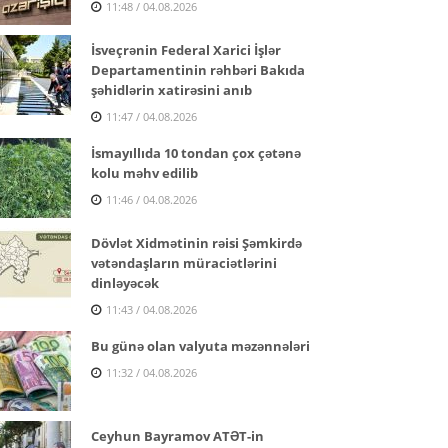
11:48 / 04.08.2026
İsveçrənin Federal Xarici İşlər
Departamentinin rəhbəri Bakıda
şəhidlərin xatirəsini anıb
11:47 / 04.08.2026
İsmayıllıda 10 tondan çox çətənə
kolu məhv edilib
11:46 / 04.08.2026
Dövlət Xidmətinin rəisi Şəmkirdə
vətəndaşların müraciətlərini
dinləyəcək
11:43 / 04.08.2026
Bu günə olan valyuta məzənnələri
11:32 / 04.08.2026
Ceyhun Bayramov ATƏT-in