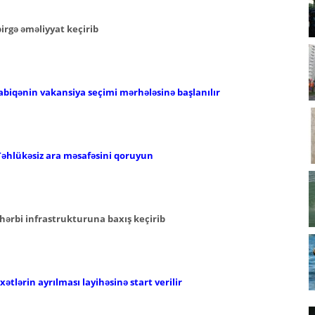
 birgə əməliyyat keçirib
abiqənin vakansiya seçimi mərhələsinə başlanılır
Təhlükəsiz ara məsafəsini qoruyun
hərbi infrastrukturuna baxış keçirib
ətlərin ayrılması layihəsinə start verilir