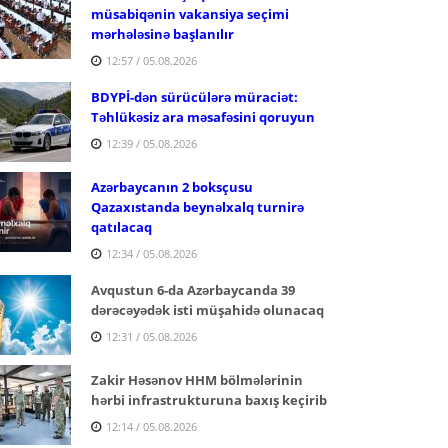
müsabiqənin vakansiya seçimi
mərhələsinə başlanılır
12:57 / 05.08.2026
BDYPİ-dən sürücülərə müraciət:
Təhlükəsiz ara məsafəsini qoruyun
12:39 / 05.08.2026
Azərbaycanın 2 boksçusu
Qazaxıstanda beynəlxalq turnirə
qatılacaq
12:34 / 05.08.2026
Avqustun 6-da Azərbaycanda 39
dərəcəyədək isti müşahidə olunacaq
12:31 / 05.08.2026
Zakir Həsənov HHM bölmələrinin
hərbi infrastrukturuna baxış keçirib
12:14 / 05.08.2026