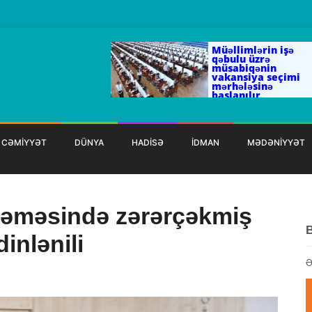
Müəllimlərin işə
qəbulu üzrə
müsabiqənin
vakansiya seçimi
mərhələsinə
başlanılır
CƏMİYYƏT
DÜNYA
HADİSƏ
İDMAN
MƏDƏNİYYƏT
əməsində zərərçəkmiş
dinlənili
Ə