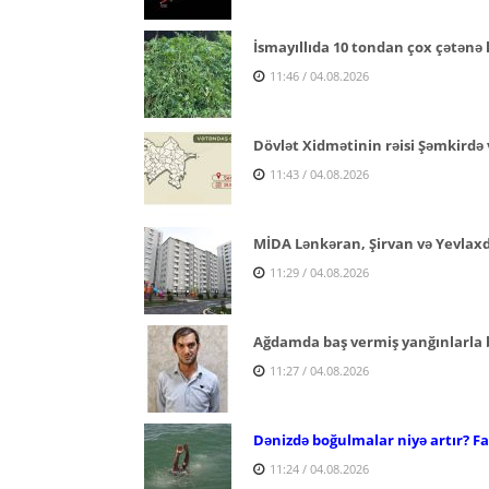
İsmayıllıda 10 tondan çox çətənə 
11:46 / 04.08.2026
Dövlət Xidmətinin rəisi Şəmkirdə 
11:43 / 04.08.2026
MİDA Lənkəran, Şirvan və Yevlaxda 
11:29 / 04.08.2026
Ağdamda baş vermiş yanğınlarla ba
11:27 / 04.08.2026
Dənizdə boğulmalar niyə artır? Fac
11:24 / 04.08.2026