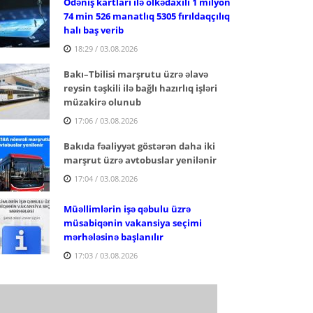
Ödəniş kartları ilə ölkədaxili 1 milyon
74 min 526 manatlıq 5305 fırıldaqçılıq
halı baş verib
18:29 / 03.08.2026
Bakı–Tbilisi marşrutu üzrə əlavə
reysin təşkili ilə bağlı hazırlıq işləri
müzakirə olunub
17:06 / 03.08.2026
Bakıda fəaliyyət göstərən daha iki
marşrut üzrə avtobuslar yenilənir
17:04 / 03.08.2026
Müəllimlərin işə qəbulu üzrə
müsabiqənin vakansiya seçimi
mərhələsinə başlanılır
17:03 / 03.08.2026