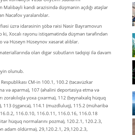
un Malıbəyli kəndi ərazisində düşmənin açdığı atəşlər
n Nəcəfov yaralanıblar.
iəsi üzrə idarəsinin şöbə rəisi Nəsir Bayramovun
b ki, Xocalı rayonu istiqamətində düşmən tərəfindən
 o və Hüseyn Hüseynov xəsarət alıblar.
ateriallarında olan digər sübutların tədqiqi ilə davam
əyin olunub.
Respublikası CM-in 100.1, 100.2 (təcavüzkar
a və aparma), 107 (əhalini deportasiya etmə və
rı zorakılıqla yoxa çıxarma), 112 (beynəlxalq hüquq
 113 (işgəncə), 114.1 (muzdluluq), 115.2 (müharibə
116.0.2, 116.0.10, 116.0.11, 116.0.16, 116.0.18
itar hüquq normalarını pozma), 120.2.1, 120.2.3,
ən adam öldürmə), 29,120.2.1, 29,120.2.3,