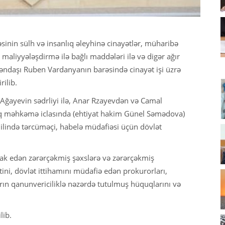
inin sülh və insanlıq əleyhinə cinayətlər, müharibə
 maliyyələşdirmə ilə bağlı maddələri ilə və digər ağır
təndaşı Ruben Vardanyanın barəsində cinayət işi üzrə
ilib.
ğayevin sədrliyi ilə, Anar Rzayevdən və Camal
ıq məhkəmə iclasında (ehtiyat hakim Günel Səmədova)
s dilində tərcüməçi, habelə müdafiəsi üçün dövlət
rak edən zərərçəkmiş şəxslərə və zərərçəkmiş
ni, dövlət ittihamını müdafiə edən prokurorları,
arın qanunvericiliklə nəzərdə tutulmuş hüquqlarını və
lib.