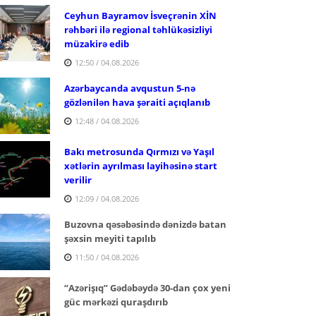
Ceyhun Bayramov İsveçrənin XİN
rəhbəri ilə regional təhlükəsizliyi
müzakirə edib
12:50 / 04.08.2026
Azərbaycanda avqustun 5-nə
gözlənilən hava şəraiti açıqlanıb
12:48 / 04.08.2026
Bakı metrosunda Qırmızı və Yaşıl
xətlərin ayrılması layihəsinə start
verilir
12:09 / 04.08.2026
Buzovna qəsəbəsində dənizdə batan
şəxsin meyiti tapılıb
11:50 / 04.08.2026
“Azərişıq” Gədəbəydə 30-dan çox yeni
güc mərkəzi quraşdırıb