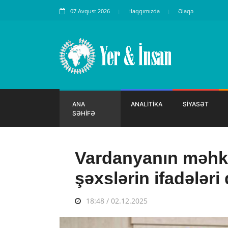
07 Avqust 2026
Haqqımızda
Əlaqə
ANA
ANALİTİKA
SİYASƏT
SƏHİFƏ
Vardanyanın məhk
şəxslərin ifadələri 
18:48 / 02.12.2025