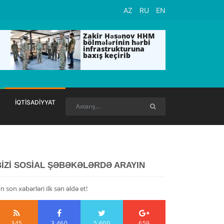
AZ
RU
EN
Zakir Həsənov HHM
bölmələrinin hərbi
infrastrukturuna
baxış keçirib
İQTİSADİYYAT
BİZİ SOSİAL ŞƏBƏKƏLƏRDƏ ARAYIN
n son xəbərləri ilk sən əldə et!
345
3,460
5,600
659