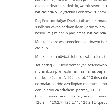
cavablandıraraq bildirib ki, Xocalı rayonun
nəticəsində o, Seyfəddin Cabbarov və Kamra
Baş Prokurorluğun Dövlət ittihamının müdaf
suallarını cavablandıran İlqar Qasımov deyi
basdırılmış minanın partlaması nəticəsində
Məhkəmə prosesi sənədlərin və cinayət işi m
etdirilib.
Məhkəmənin növbəti iclası dekabrın 5-nə t
Xatırladaq ki, Ruben Vardanyan Azərbaycan 
müharibəni planlaşdırma, hazırlama, başlam
məcburi köçürmə), 109 (təqib), 110 (insanla
normalarına zidd azadlıqdan məhrum etmə),
qanunlarını və adətlərini pozma), 116.0.1, 
(silahlı münaqişə zamanı beynəlxalq human
120.2.4, 120.2.7, 120.2.11, 120.2.12 (qəsd