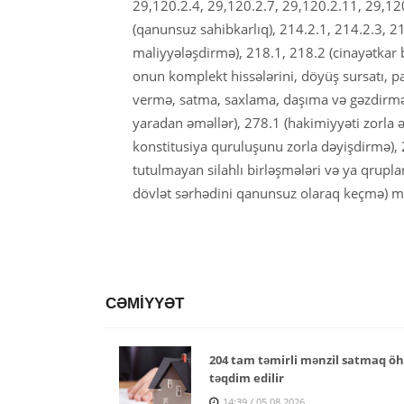
29,120.2.4, 29,120.2.7, 29,120.2.11, 29,1
(qanunsuz sahibkarlıq), 214.2.1, 214.2.3, 21
maliyyələşdirmə), 218.1, 218.2 (cinayətkar b
onun komplekt hissələrini, döyüş sursatı, p
vermə, satma, saxlama, daşıma və gəzdirmə),
yaradan əməllər), 278.1 (hakimiyyəti zorla 
konstitusiya quruluşunu zorla dəyişdirmə), 
tutulmayan silahlı birləşmələri və ya qrupl
dövlət sərhədini qanunsuz olaraq keçmə) ma
CƏMİYYƏT
204 tam təmirli mənzil satmaq öhd
təqdim edilir
14:39 / 05.08.2026