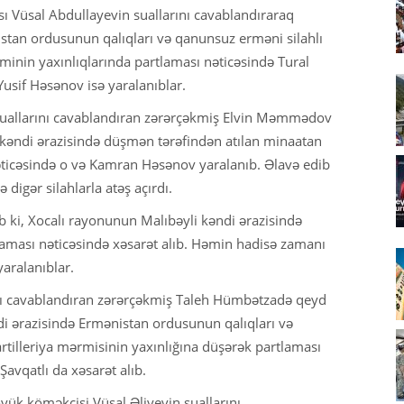
ı Vüsal Abdullayevin suallarını cavablandıraraq
istan ordusunun qalıqları və qanunsuz erməni silahlı
rminin yaxınlıqlarında partlaması nəticəsində Tural
usif Həsənov isə yaralanıblar.
uallarını cavablandıran zərərçəkmiş Elvin Məmmədov
kəndi ərazisində düşmən tərəfindən atılan minaatan
əticəsində o və Kamran Həsənov yaralanıb. Əlavə edib
igər silahlarla atəş açırdı.
b ki, Xocalı rayonunun Malıbəyli kəndi ərazisində
aması nəticəsində xəsarət alıb. Həmin hadisə zamanı
ralanıblar.
ını cavablandıran zərərçəkmiş Taleh Hümbətzadə qeyd
i ərazisində Ermənistan ordusunun qalıqları və
artilleriya mərmisinin yaxınlığına düşərək partlaması
avqatlı da xəsarət alıb.
yük köməkçisi Vüsal Əliyevin suallarını