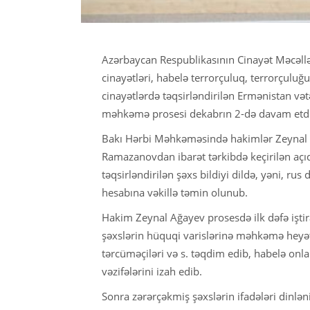
Azərbaycan Respublikasının Cinayət Məcəlləs
cinayətləri, habelə terrorçuluq, terrorçuluğu
cinayətlərdə təqsirləndirilən Ermənistan və
məhkəmə prosesi dekabrın 2-də davam etdir
Bakı Hərbi Məhkəməsində hakimlər Zeynal A
Ramazanovdan ibarət tərkibdə keçirilən aç
təqsirləndirilən şəxs bildiyi dildə, yəni, ru
hesabına vəkillə təmin olunub.
Hakim Zeynal Ağayev prosesdə ilk dəfə işti
şəxslərin hüquqi varislərinə məhkəmə heyəti
tərcüməçiləri və s. təqdim edib, habelə onl
vəzifələrini izah edib.
Sonra zərərçəkmiş şəxslərin ifadələri dinləni