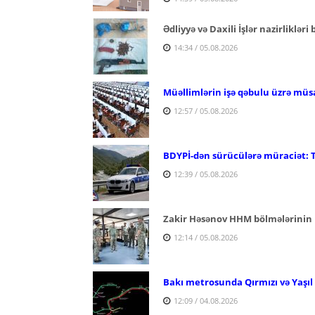
Ədliyyə və Daxili İşlər nazirlikləri
14:34 / 05.08.2026
Müəllimlərin işə qəbulu üzrə müs
12:57 / 05.08.2026
BDYPİ-dən sürücülərə müraciət: 
12:39 / 05.08.2026
Zakir Həsənov HHM bölmələrinin 
12:14 / 05.08.2026
Bakı metrosunda Qırmızı və Yaşıl x
12:09 / 04.08.2026