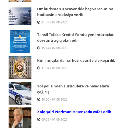
Ombudsman Xocavənddə baş verən mina
hadisəsinə reaksiya verib
21:58 / 02.08.2026
Təhsil Tələbə Krediti Fondu yeni müraciət
dövrünü açıq elan edir
15:14 / 02.08.2026
Külli miqdarda narkotik vasitə ələ keçirilib
11:04 / 01.08.2026
Yol polisindən sürücülərə və piyadalara
çağırış
10:00 / 01.08.2026
Xalq şairi Nəriman Həsənzadə vəfat edib
09:55 / 01.08.2026