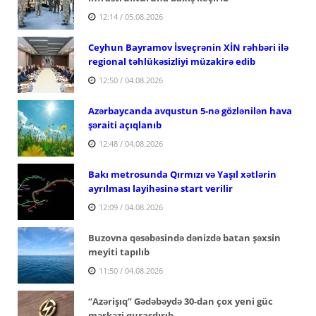
12:14 / 05.08.2026
Ceyhun Bayramov İsveçrənin XİN rəhbəri ilə
regional təhlükəsizliyi müzakirə edib
12:50 / 04.08.2026
Azərbaycanda avqustun 5-nə gözlənilən hava
şəraiti açıqlanıb
12:48 / 04.08.2026
Bakı metrosunda Qırmızı və Yaşıl xətlərin
ayrılması layihəsinə start verilir
12:09 / 04.08.2026
Buzovna qəsəbəsində dənizdə batan şəxsin
meyiti tapılıb
11:50 / 04.08.2026
“Azərişıq” Gədəbəydə 30-dan çox yeni güc
mərkəzi quraşdırıb