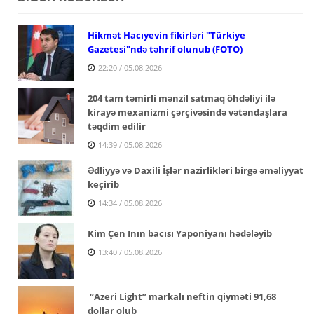
Hikmət Hacıyevin fikirləri "Türkiye
Gazetesi"ndə təhrif olunub (FOTO)
22:20 / 05.08.2026
204 tam təmirli mənzil satmaq öhdəliyi ilə
kirayə mexanizmi çərçivəsində vətəndaşlara
təqdim edilir
14:39 / 05.08.2026
Ədliyyə və Daxili İşlər nazirlikləri birgə əməliyyat
keçirib
14:34 / 05.08.2026
Kim Çen Inın bacısı Yaponiyanı hədələyib
13:40 / 05.08.2026
“Azeri Light” markalı neftin qiyməti 91,68
dollar olub