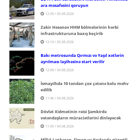
ara məsafəsini qoruyun
12:39 / 05.08.2026
Zakir Həsənov HHM bölmələrinin hərbi
infrastrukturuna baxış keçirib
12:14 / 05.08.2026
Bakı metrosunda Qırmızı və Yaşıl xətlərin
ayrılması layihəsinə start verilir
12:09 / 04.08.2026
İsmayıllıda 10 tondan çox çətənə kolu məhv
edilib
11:46 / 04.08.2026
Dövlət Xidmətinin rəisi Şəmkirdə
vətəndaşların müraciətlərini dinləyəcək
11:43 / 04.08.2026
MİDA Lənkəran, Şirvan və Yevlaxda güzəştli