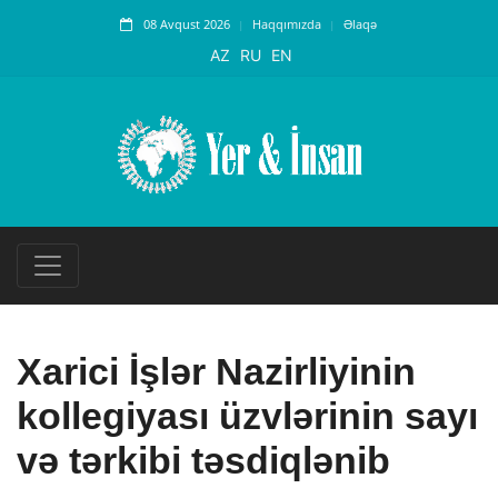
08 Avqust 2026
Haqqımızda
Əlaqə
AZ
RU
EN
Xarici İşlər Nazirliyinin
kollegiyası üzvlərinin sayı
və tərkibi təsdiqlənib