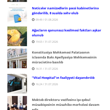
Nəticələr namizədlərin şəxsi kabinetlərinə
göndərilib, 8 sualda səhv olub
09:49 / 01.08.2026
Ağacların qanunsuz kəsilməsi faktları aşkar
olunub
19:03 / 31.07.2026
Konstitusiya Məhkəməsi Palatasının
iclasında Bakı Apellyasiya Məhkəməsinin
müraciətinə baxılıb
16:31 / 31.07.2026
“Vital Hospital”ın fəaliyyəti dayandırılıb
16:24 / 31.07.2026
Məktəb direktoru vəzifəsinə işə qəbul
müsabiqəsinin müsahibə mərhələsi davam
edir