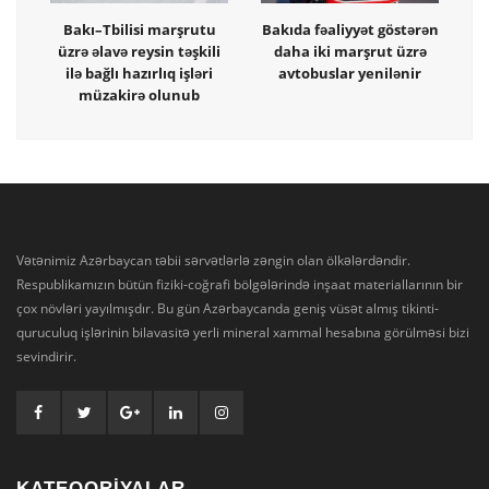
Bakı–Tbilisi marşrutu
Bakıda fəaliyyət göstərən
üzrə əlavə reysin təşkili
daha iki marşrut üzrə
ilə bağlı hazırlıq işləri
avtobuslar yenilənir
müzakirə olunub
Vətənimiz Azərbaycan təbii sərvətlərlə zəngin olan ölkələrdəndir.
Respublikamızın bütün fiziki-coğrafi bölgələrində inşaat materiallarının bir
çox növləri yayılmışdır. Bu gün Azərbaycanda geniş vüsət almış tikinti-
quruculuq işlərinin bilavasitə yerli mineral xammal hesabına görülməsi bizi
sevindirir.
KATEQORİYALAR