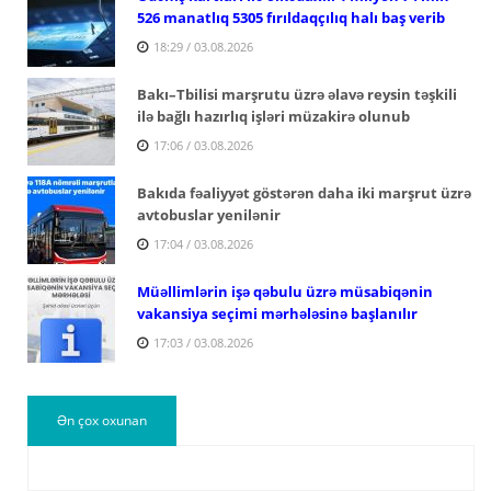
526 manatlıq 5305 fırıldaqçılıq halı baş verib
18:29 / 03.08.2026
Bakı–Tbilisi marşrutu üzrə əlavə reysin təşkili
ilə bağlı hazırlıq işləri müzakirə olunub
17:06 / 03.08.2026
Bakıda fəaliyyət göstərən daha iki marşrut üzrə
avtobuslar yenilənir
17:04 / 03.08.2026
Müəllimlərin işə qəbulu üzrə müsabiqənin
vakansiya seçimi mərhələsinə başlanılır
17:03 / 03.08.2026
Ən çox oxunan