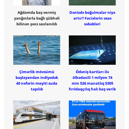
Ağdamda baş vermiş
Dənizdə boğulmalar niyə
yanğınlarla bağlı şübhəli
artır? Faciələrin əsas
bilinən şəxs saxlanılıb
səbəbləri
Çimərlik mövsümü
Ödəniş kartları ilə
başlayandan indiyədək
ölkədaxili 1 milyon 74
40 nəfərin meyiti suda
min 526 manatlıq 5305
tapılıb
fırıldaqçılıq halı baş verib