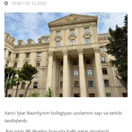
18:50 / 02.12.2025
Xarici İşlər Nazirliyinin kollegiyası üzvlərinin sayı və tərkibi
təsdiqlənib.
Baş nazir Əli Əsədov bununla bağlı qərar imzalayıb.