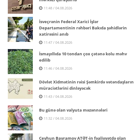
11:48 / 04.08.2026
İsveçrənin Federal Xarici İşlər
Departamentinin rəhbəri Bakıda şəhidlərin
xatirəsini anıb
11:47 / 04.08.2026
İsmayıllıda 10 tondan çox çətənə kolu məhv
edilib
11:46 / 04.08.2026
Dövlət Xidmətinin rəisi Şəmkirdə vətəndaşların
müraciətlərini dinləyəcək
11:43 / 04.08.2026
Bu günə olan valyuta məzənnələri
11:32 / 04.08.2026
Ceyhun Bayramov ATƏT-in fəaliyyətdə olan