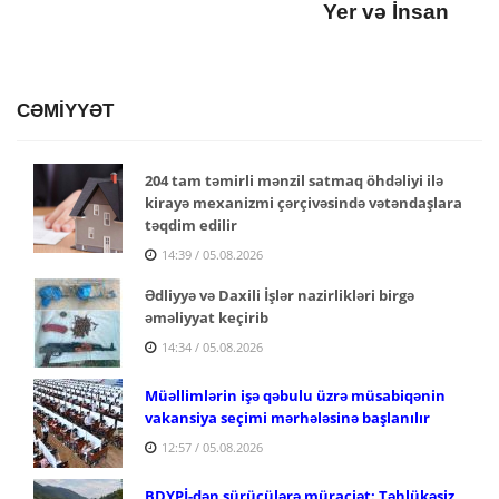
Yer və İnsan
CƏMİYYƏT
204 tam təmirli mənzil satmaq öhdəliyi ilə
kirayə mexanizmi çərçivəsində vətəndaşlara
təqdim edilir
14:39 / 05.08.2026
Ədliyyə və Daxili İşlər nazirlikləri birgə
əməliyyat keçirib
14:34 / 05.08.2026
Müəllimlərin işə qəbulu üzrə müsabiqənin
vakansiya seçimi mərhələsinə başlanılır
12:57 / 05.08.2026
BDYPİ-dən sürücülərə müraciət: Təhlükəsiz