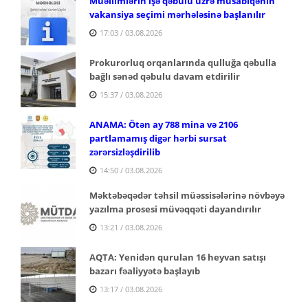
Müəllimlərin işə qəbulu üzrə müsabiqənin
vakansiya seçimi mərhələsinə başlanılır
17:03 / 03.08.2026
Prokurorluq orqanlarında qulluğa qəbulla
bağlı sənəd qəbulu davam etdirilir
15:37 / 03.08.2026
ANAMA: Ötən ay 788 mina və 2106
partlamamış digər hərbi sursat
zərərsizləşdirilib
14:50 / 03.08.2026
Məktəbəqədər təhsil müəssisələrinə növbəyə
yazılma prosesi müvəqqəti dayandırılır
13:21 / 03.08.2026
AQTA: Yenidən qurulan 16 heyvan satışı
bazarı fəaliyyətə başlayıb
13:17 / 03.08.2026