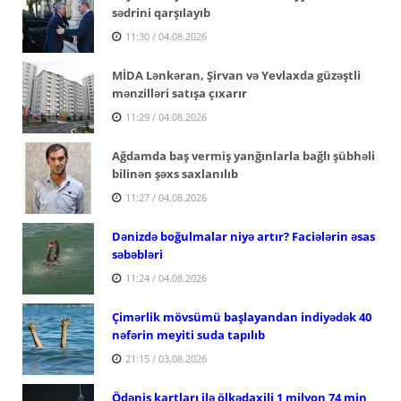
sədrini qarşılayıb
11:30 / 04.08.2026
MİDA Lənkəran, Şirvan və Yevlaxda güzəştli
mənzilləri satışa çıxarır
11:29 / 04.08.2026
Ağdamda baş vermiş yanğınlarla bağlı şübhəli
bilinən şəxs saxlanılıb
11:27 / 04.08.2026
Dənizdə boğulmalar niyə artır? Faciələrin əsas
səbəbləri
11:24 / 04.08.2026
Çimərlik mövsümü başlayandan indiyədək 40
nəfərin meyiti suda tapılıb
21:15 / 03.08.2026
Ödəniş kartları ilə ölkədaxili 1 milyon 74 min