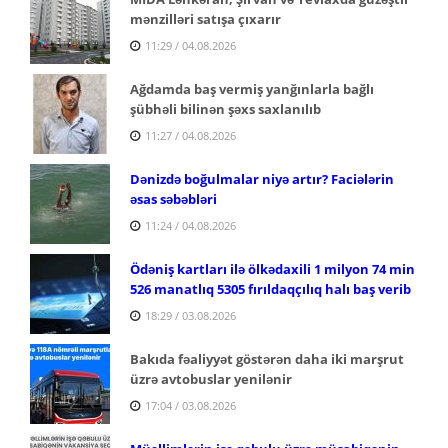
mənzilləri satışa çıxarır
11:29 / 04.08.2026
Ağdamda baş vermiş yanğınlarla bağlı
şübhəli bilinən şəxs saxlanılıb
11:27 / 04.08.2026
Dənizdə boğulmalar niyə artır? Faciələrin
əsas səbəbləri
11:24 / 04.08.2026
Ödəniş kartları ilə ölkədaxili 1 milyon 74 min
526 manatlıq 5305 fırıldaqçılıq halı baş verib
18:29 / 03.08.2026
Bakıda fəaliyyət göstərən daha iki marşrut
üzrə avtobuslar yenilənir
17:04 / 03.08.2026