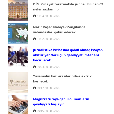
DİN: Cinayət törətməkdə şübhəli bilinən 69
nəfər saxlanılıb
11:04 / 03.08.2026
Nazir Rəşad Nəbiyev Zəngilanda
vətəndaşları qəbul edəcək
11:02 / 03.08.2026
Jurnalistika ixtisasına qəbul olmaq istəyən
abituriyentlər üçün qabiliyyət imtahanı
keçiriləcək
10:23 / 03.08.2026
Yasamalın bəzi ərazilərində elektrik
kəsiləcək
09:17 / 03.08.2026
Magistraturaya qəbul olunanların
qeydiyyatı başlayır
09:15 / 03.08.2026