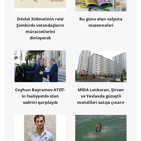
Dövlət Xidmətinin rəisi
Bu günə olan valyuta
Şəmkirdə vətəndaşların
məzənnələri
müraciətlərini
dinləyəcək
Ceyhun Bayramov ATƏT-
MİDA Lənkəran, Şirvan
in fəaliyyətdə olan
və Yevlaxda güzəştli
sədrini qarşılayıb
mənzilləri satışa çıxarır