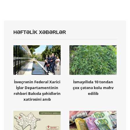
HƏFTƏLİK XƏBƏRLƏR
İsveçrənin Federal Xarici
İsmayıllıda 10 tondan
İşlər Departamentinin
çox çətənə kolu məhv
rəhbəri Bakıda şəhidlərin
edilib
xatirəsini anıb