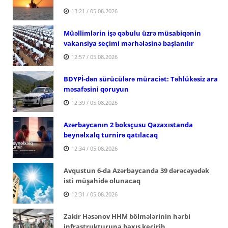
13:21 / 05.08.2026
Müəllimlərin işə qəbulu üzrə müsabiqənin
vakansiya seçimi mərhələsinə başlanılır
12:57 / 05.08.2026
BDYPİ-dən sürücülərə müraciət: Təhlükəsiz ara
məsafəsini qoruyun
12:39 / 05.08.2026
Azərbaycanın 2 boksçusu Qazaxıstanda
beynəlxalq turnirə qatılacaq
12:34 / 05.08.2026
Avqustun 6-da Azərbaycanda 39 dərəcəyədək
isti müşahidə olunacaq
12:31 / 05.08.2026
Zakir Həsənov HHM bölmələrinin hərbi
infrastrukturuna baxış keçirib