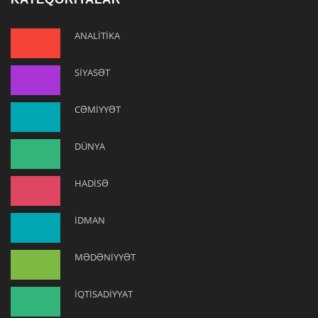
ANALİTİKA
SİYASƏT
CƏMİYYƏT
DÜNYA
HADİSƏ
İDMAN
MƏDƏNİYYƏT
İQTİSADİYYAT