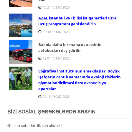
13:21 / 31.07.2026
AZAL İstanbul və Tbilisi istiqamətləri üzrə
uçuş proqramını genişləndirib
12:30 / 31.07.2026
Bakıda daha bir marşrut xəttinin
avtobusları dəyişdirilir
12:01 / 31.07.2026
Coğrafiya İnstitutunun əməkdaşları Böyük
Qafqazın cənub yamacında ekoloji risklərin
qiymətləndirilməsi üzrə ekspedisiya
aparıblar
20:13 / 30.07.2026
BİZİ SOSİAL ŞƏBƏKƏLƏRDƏ ARAYIN
Ən son xəbərləri ilk sən əldə et!