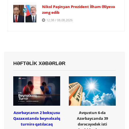
Nikol Paşinyan Prezident İlham Əliyevə
zəng edib
12:38 / 08.08.2026
HƏFTƏLİK XƏBƏRLƏR
Azərbaycanın 2 boksçusu
Avqustun 6-da
Qazaxıstanda beynəlxalq
Azərbaycanda 39
turnirə qatılacaq
dərəcəyədək isti