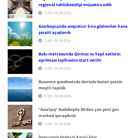
regional təhlükəsizliyi müzakirə edib
12:50 / 04.08.2026
Azərbaycanda avqustun 5-nə gözlənilən hava
şəraiti açıqlanıb
12:48 / 04.08.2026
Bakı metrosunda Qırmızı və Yaşıl xətlərin
ayrılması layihəsinə start verilir
12:09 / 04.08.2026
Buzovna qəsəbəsində dənizdə batan şəxsin
meyiti tapılıb
11:50 / 04.08.2026
“Azərişıq” Gədəbəydə 30-dan çox yeni güc
mərkəzi quraşdırıb
11:48 / 04.08.2026
İsveçrənin Federal Xarici İşlər