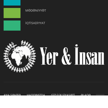
MƏDƏNİYYƏT
İQTİSADİYYAT
ANA SƏHİFƏ
HAQQIMIZDA
GİZLİLİK SİYASƏTİ
ƏLAQƏ
Copyright © 2019-2026. Sayt İnetLAB tərəfindən hazırlanmışdır.