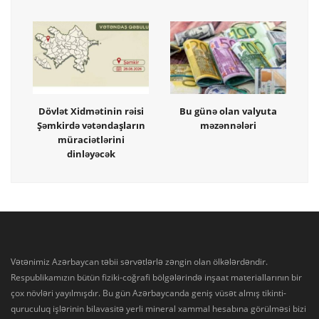
Dövlət Xidmətinin rəisi
Bu günə olan valyuta
Şəmkirdə vətəndaşların
məzənnələri
müraciətlərini
dinləyəcək
Vətənimiz Azərbaycan təbii sərvətlərlə zəngin olan ölkələrdəndir.
Respublikamızın bütün fiziki-coğrafi bölgələrində inşaat materiallarının bir
çox növləri yayılmışdır. Bu gün Azərbaycanda geniş vüsət almış tikinti-
quruculuq işlərinin bilavasitə yerli mineral xammal hesabına görülməsi bizi