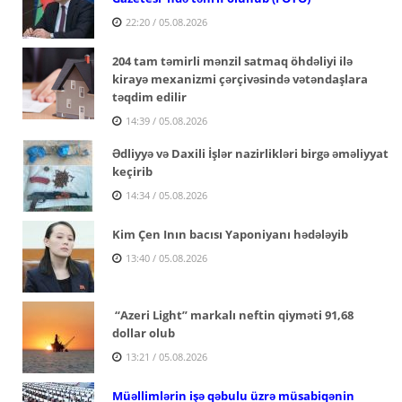
22:20 / 05.08.2026
204 tam təmirli mənzil satmaq öhdəliyi ilə
kirayə mexanizmi çərçivəsində vətəndaşlara
təqdim edilir
14:39 / 05.08.2026
Ədliyyə və Daxili İşlər nazirlikləri birgə əməliyyat
keçirib
14:34 / 05.08.2026
Kim Çen Inın bacısı Yaponiyanı hədələyib
13:40 / 05.08.2026
“Azeri Light” markalı neftin qiyməti 91,68
dollar olub
13:21 / 05.08.2026
Müəllimlərin işə qəbulu üzrə müsabiqənin