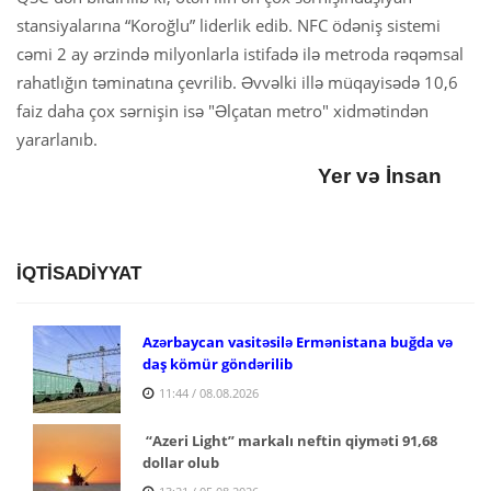
stansiyalarına “Koroğlu” liderlik edib. NFC ödəniş sistemi
cəmi 2 ay ərzində milyonlarla istifadə ilə metroda rəqəmsal
rahatlığın təminatına çevrilib. Əvvəlki illə müqayisədə 10,6
faiz daha çox sərnişin isə "Əlçatan metro" xidmətindən
yararlanıb.
Yer və İnsan
İQTİSADİYYAT
Azərbaycan vasitəsilə Ermənistana buğda və
daş kömür göndərilib
11:44 / 08.08.2026
“Azeri Light” markalı neftin qiyməti 91,68
dollar olub