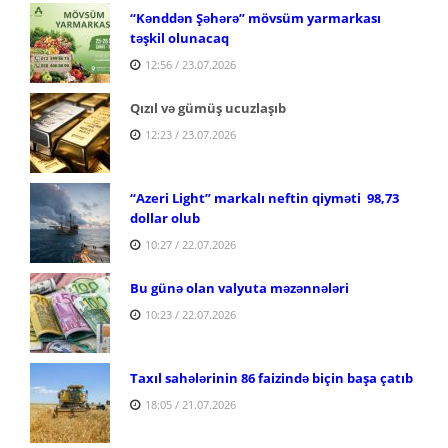
“Kənddən Şəhərə” mövsüm yarmarkası
təşkil olunacaq
12:56 / 23.07.2026
Qızıl və gümüş ucuzlaşıb
12:23 / 23.07.2026
“Azeri Light” markalı neftin qiyməti 98,73
dollar olub
10:27 / 22.07.2026
Bu günə olan valyuta məzənnələri
10:23 / 22.07.2026
Taxıl sahələrinin 86 faizində biçin başa çatıb
18:05 / 21.07.2026