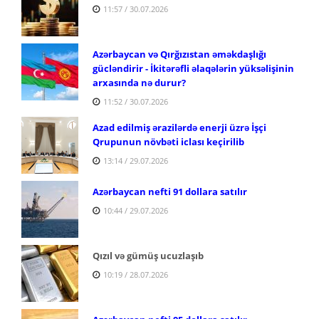
11:57 / 30.07.2026
Azərbaycan və Qırğızıstan əməkdaşlığı
gücləndirir - İkitərəfli əlaqələrin yüksəlişinin
arxasında nə durur?
11:52 / 30.07.2026
Azad edilmiş ərazilərdə enerji üzrə İşçi
Qrupunun növbəti iclası keçirilib
13:14 / 29.07.2026
Azərbaycan nefti 91 dollara satılır
10:44 / 29.07.2026
Qızıl və gümüş ucuzlaşıb
10:19 / 28.07.2026