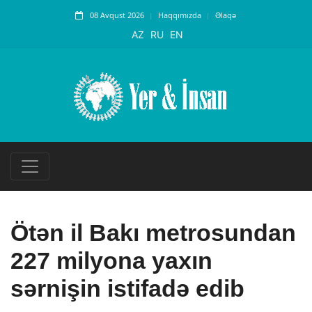
08 Avqust 2026
Haqqımızda
Əlaqə
AZ
RU
EN
Ötən il Bakı metrosundan
227 milyona yaxın
sərnişin istifadə edib