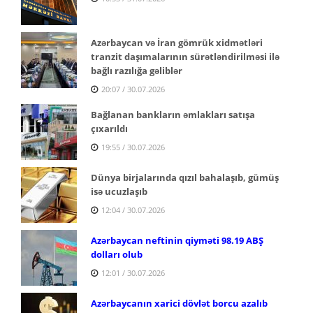
Azərbaycan və İran gömrük xidmətləri
tranzit daşımalarının sürətləndirilməsi ilə
bağlı razılığa gəliblər
20:07 / 30.07.2026
Bağlanan bankların əmlakları satışa
çıxarıldı
19:55 / 30.07.2026
Dünya birjalarında qızıl bahalaşıb, gümüş
isə ucuzlaşıb
12:04 / 30.07.2026
Azərbaycan neftinin qiyməti 98.19 ABŞ
dolları olub
12:01 / 30.07.2026
Azərbaycanın xarici dövlət borcu azalıb