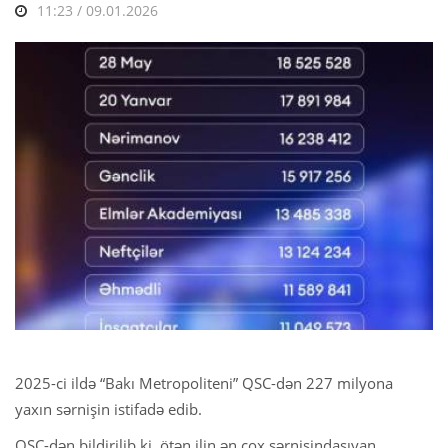
11:23 / 09.01.2026
2025-ci ildə “Bakı Metropoliteni” QSC-dən 227 milyona
yaxın sərnişin istifadə edib.
QSC-dən bildirilib ki, ötən ilin ən çox sərnişindaşıyan