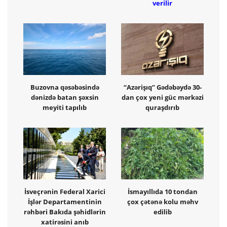
verilir
Buzovna qəsəbəsində
“Azərişıq” Gədəbəydə 30-
dənizdə batan şəxsin
dan çox yeni güc mərkəzi
meyiti tapılıb
quraşdırıb
İsveçrənin Federal Xarici
İsmayıllıda 10 tondan
İşlər Departamentinin
çox çətənə kolu məhv
rəhbəri Bakıda şəhidlərin
edilib
xatirəsini anıb