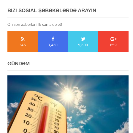
BİZİ SOSİAL ŞƏBƏKƏLƏRDƏ ARAYIN
Ən son xəbərləri ilk sən əldə et!
345
3,460
5,600
659
GÜNDƏM