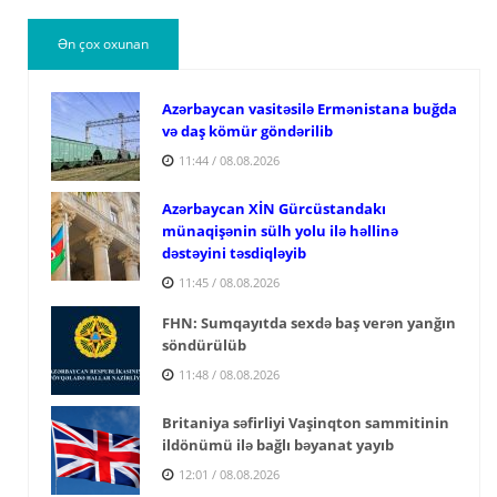
Ən çox oxunan
Azərbaycan vasitəsilə Ermənistana buğda
və daş kömür göndərilib
11:44 / 08.08.2026
Azərbaycan XİN Gürcüstandakı
münaqişənin sülh yolu ilə həllinə
dəstəyini təsdiqləyib
11:45 / 08.08.2026
FHN: Sumqayıtda sexdə baş verən yanğın
söndürülüb
11:48 / 08.08.2026
Britaniya səfirliyi Vaşinqton sammitinin
ildönümü ilə bağlı bəyanat yayıb
12:01 / 08.08.2026