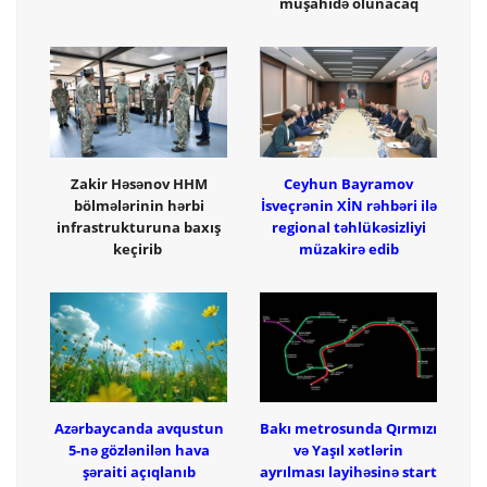
müşahidə olunacaq
Zakir Həsənov HHM
Ceyhun Bayramov
bölmələrinin hərbi
İsveçrənin XİN rəhbəri ilə
infrastrukturuna baxış
regional təhlükəsizliyi
keçirib
müzakirə edib
Azərbaycanda avqustun
Bakı metrosunda Qırmızı
5-nə gözlənilən hava
və Yaşıl xətlərin
şəraiti açıqlanıb
ayrılması layihəsinə start