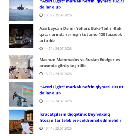
“Azeri Light” markalı neftin qiyməti 102,73
dollar olub
13:39 / 25.07.2026
Azərbaycan Dəmir Yolları: Bakı-Tbilisi-Bakı
qatarlarında sərnişin tutumu 120 faizədək
artırılıb
14:24 / 24.07.2026
Məcnun Məmmədov və Ruslan Edelgeriev
arasında görüş keçirilib
13:29 / 24.07.2026
“Azeri Light” markalı neftin qiyməti 109,01
dollar olub
12:03 / 24.07.2026
İxracatçıların diqqətinə: Beynəlxalq
fitosanitar tələblərə ciddi əməl edilməlidir
18:44 / 23.07.2026