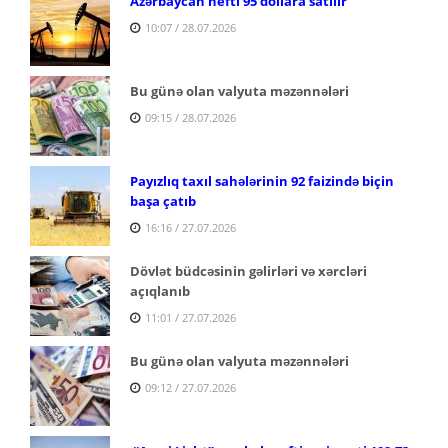
Azərbaycan nefti 95 dollara satılır
10:07 / 28.07.2026
Bu günə olan valyuta məzənnələri
09:15 / 28.07.2026
Payızlıq taxıl sahələrinin 92 faizində biçin
başa çatıb
16:16 / 27.07.2026
Dövlət büdcəsinin gəlirləri və xərcləri
açıqlanıb
11:01 / 27.07.2026
Bu günə olan valyuta məzənnələri
09:12 / 27.07.2026