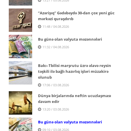
13:21 / 05.08.2026
“Azərişıq” Gədəbəydə 30-dan çox yeni güc
mərkəzi quraşdırıb
11:48 / 04.08.2026
Bu günə olan valyuta məzənnələri
11:32 / 04.08.2026
Bakı–Tbilisi marşrutu üzrə əlavə reysin
təşkili ilə bağlı hazırlıq işləri müzakirə
olunub
17:06 / 03.08.2026
Dünya birjalarında neftin ucuzlaşması
davam edir
13:20 / 03.08.2026
Bu günə olan valyuta məzənnələri
09:10 / 03.08.2026