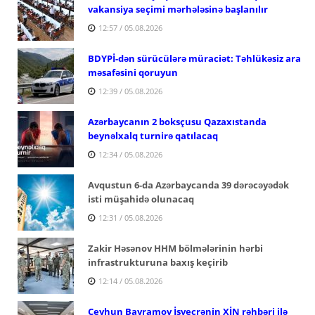
vakansiya seçimi mərhələsinə başlanılır
12:57 / 05.08.2026
BDYPİ-dən sürücülərə müraciət: Təhlükəsiz ara
məsafəsini qoruyun
12:39 / 05.08.2026
Azərbaycanın 2 boksçusu Qazaxıstanda
beynəlxalq turnirə qatılacaq
12:34 / 05.08.2026
Avqustun 6-da Azərbaycanda 39 dərəcəyədək
isti müşahidə olunacaq
12:31 / 05.08.2026
Zakir Həsənov HHM bölmələrinin hərbi
infrastrukturuna baxış keçirib
12:14 / 05.08.2026
Ceyhun Bayramov İsveçrənin XİN rəhbəri ilə