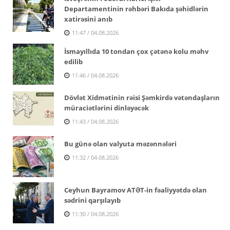
Departamentinin rəhbəri Bakıda şəhidlərin
xatirəsini anıb
11:47 / 04.08.2026
İsmayıllıda 10 tondan çox çətənə kolu məhv
edilib
11:46 / 04.08.2026
Dövlət Xidmətinin rəisi Şəmkirdə vətəndaşların
müraciətlərini dinləyəcək
11:43 / 04.08.2026
Bu günə olan valyuta məzənnələri
11:32 / 04.08.2026
Ceyhun Bayramov ATƏT-in fəaliyyətdə olan
sədrini qarşılayıb
11:30 / 04.08.2026