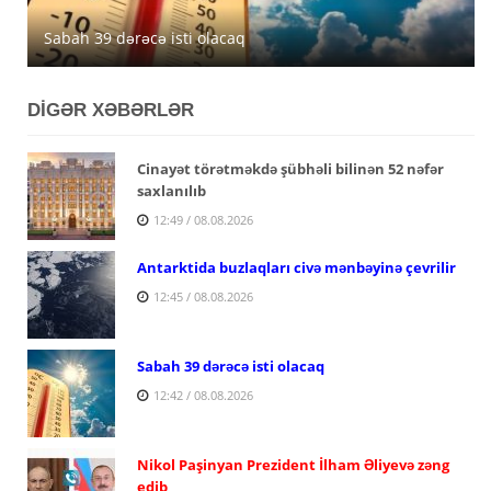
Avqustun 6-da Azərbaycanda 39 dərəcəyədək isti
Azərbaycanda avqustun 5-nə gözlənilən hava şəraiti
Sabah 39 dərəcə isti olacaq
müşahidə olunacaq
açıqlanıb
DİGƏR XƏBƏRLƏR
Cinayət törətməkdə şübhəli bilinən 52 nəfər
saxlanılıb
12:49 / 08.08.2026
Antarktida buzlaqları civə mənbəyinə çevrilir
12:45 / 08.08.2026
Sabah 39 dərəcə isti olacaq
12:42 / 08.08.2026
Nikol Paşinyan Prezident İlham Əliyevə zəng
edib