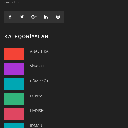
sevindirir.
KATEQORİYALAR
ANALİTİKA
SİYASƏT
CƏMİYYƏT
DÜNYA
HADİSƏ
İDMAN