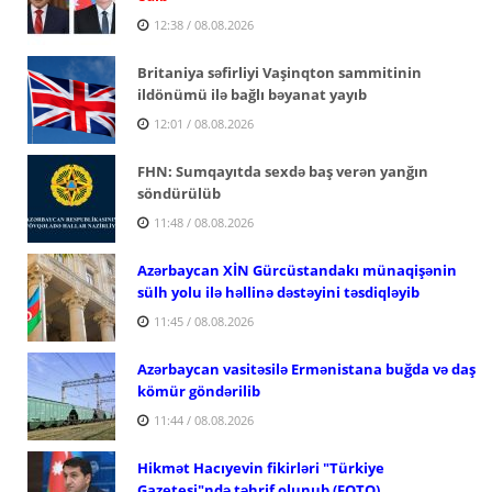
12:38 / 08.08.2026
Britaniya səfirliyi Vaşinqton sammitinin
ildönümü ilə bağlı bəyanat yayıb
12:01 / 08.08.2026
FHN: Sumqayıtda sexdə baş verən yanğın
söndürülüb
11:48 / 08.08.2026
Azərbaycan XİN Gürcüstandakı münaqişənin
sülh yolu ilə həllinə dəstəyini təsdiqləyib
11:45 / 08.08.2026
Azərbaycan vasitəsilə Ermənistana buğda və daş
kömür göndərilib
11:44 / 08.08.2026
Hikmət Hacıyevin fikirləri "Türkiye
Gazetesi"ndə təhrif olunub (FOTO)