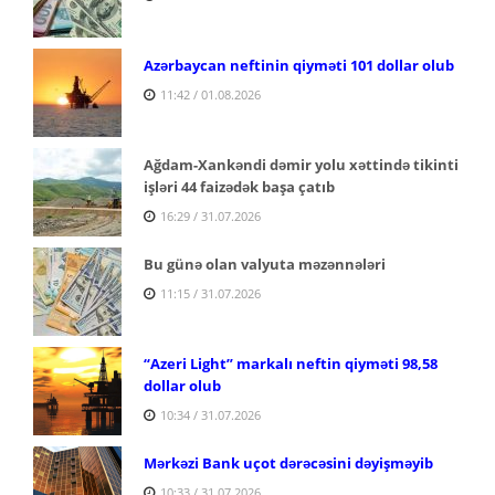
Azərbaycan neftinin qiyməti 101 dollar olub
11:42 / 01.08.2026
Ağdam-Xankəndi dəmir yolu xəttində tikinti
işləri 44 faizədək başa çatıb
16:29 / 31.07.2026
Bu günə olan valyuta məzənnələri
11:15 / 31.07.2026
“Azeri Light” markalı neftin qiyməti 98,58
dollar olub
10:34 / 31.07.2026
Mərkəzi Bank uçot dərəcəsini dəyişməyib
10:33 / 31.07.2026