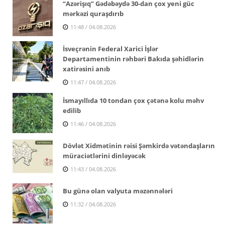
“Azərişıq” Gədəbəydə 30-dan çox yeni güc
mərkəzi quraşdırıb
11:48 / 04.08.2026
İsveçrənin Federal Xarici İşlər
Departamentinin rəhbəri Bakıda şəhidlərin
xatirəsini anıb
11:47 / 04.08.2026
İsmayıllıda 10 tondan çox çətənə kolu məhv
edilib
11:46 / 04.08.2026
Dövlət Xidmətinin rəisi Şəmkirdə vətəndaşların
müraciətlərini dinləyəcək
11:43 / 04.08.2026
Bu günə olan valyuta məzənnələri
11:32 / 04.08.2026