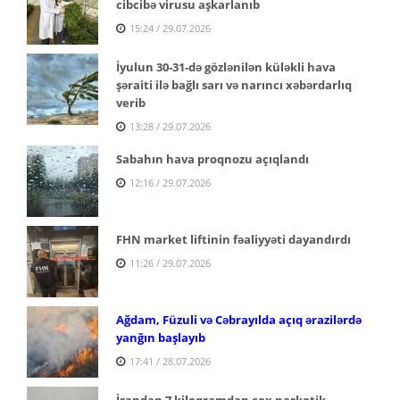
cibcibə virusu aşkarlanıb
15:24 / 29.07.2026
İyulun 30-31-də gözlənilən küləkli hava
şəraiti ilə bağlı sarı və narıncı xəbərdarlıq
verib
13:28 / 29.07.2026
Sabahın hava proqnozu açıqlandı
12:16 / 29.07.2026
FHN market liftinin fəaliyyəti dayandırdı
11:26 / 29.07.2026
Ağdam, Füzuli və Cəbrayılda açıq ərazilərdə
yanğın başlayıb
17:41 / 28.07.2026
İrandan 7 kiloqramdan çox narkotik