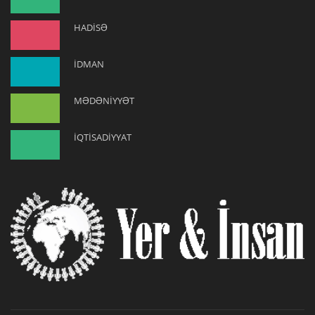
HADİSƏ
İDMAN
MƏDƏNİYYƏT
İQTİSADİYYAT