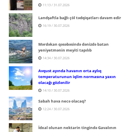
11:13 / 31.07.2026
Landşaftla bağlı çöl tədqiqatları davam edir
16:19 / 30.07.2026
Mərdəkan qəsəbəsində dənizdə batan
yeniyetmənin meyiti tapılıb
14:34 / 30.07.2026
Avqust ayında havanın orta aylıq
temperaturunun iqlim normasına yaxın
olacağı gözlənilir
14:10 / 30.07.2026
Sabah hava necə olacaq?
12:24 / 30.07.2026
İdxal olunan nektarin tingində Gavalının