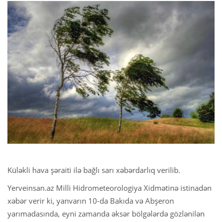
Küləkli hava şəraiti ilə bağlı sarı xəbərdarlıq verilib.
Yerveinsan.az Milli Hidrometeorologiya Xidmətinə istinadən
xəbər verir ki, yanvarın 10-da Bakıda və Abşeron
yarımadasında, eyni zamanda əksər bölgələrdə gözlənilən