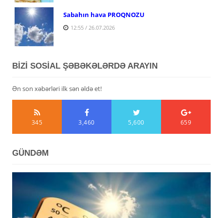
Sabahın hava PROQNOZU
12:55 / 26.07.2026
BİZİ SOSİAL ŞƏBƏKƏLƏRDƏ ARAYIN
Ən son xəbərləri ilk sən əldə et!
345
3,460
5,600
659
GÜNDƏM