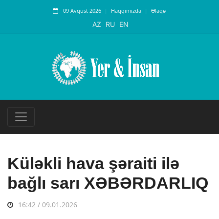
09 Avqust 2026
Haqqımızda
Əlaqə
AZ
RU
EN
Küləkli hava şəraiti ilə
bağlı sarı XƏBƏRDARLIQ
16:42 / 09.01.2026