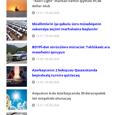
“Azeri Light” markalı neftin qiyməti 91,68
dollar olub
13:21 / 05.08.2026
Müəllimlərin işə qəbulu üzrə müsabiqənin
vakansiya seçimi mərhələsinə başlanılır
12:57 / 05.08.2026
BDYPİ-dən sürücülərə müraciət: Təhlükəsiz ara
məsafəsini qoruyun
12:39 / 05.08.2026
Azərbaycanın 2 boksçusu Qazaxıstanda
beynəlxalq turnirə qatılacaq
12:34 / 05.08.2026
Avqustun 6-da Azərbaycanda 39 dərəcəyədək
isti müşahidə olunacaq
12:31 / 05.08.2026