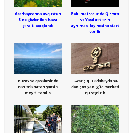
Azərbaycanda avqustun
Bakı metrosunda Qırmızı
5-nə gözlənilən hava
və Yaşıl xətlərin
şəraiti açıqlanıb
ayrılması layihəsinə start
verilir
Buzovna qəsəbəsində
“Azərişıq” Gədəbəydə 30-
dənizdə batan şəxsin
dan çox yeni güc mərkəzi
meyiti tapılıb
quraşdırıb