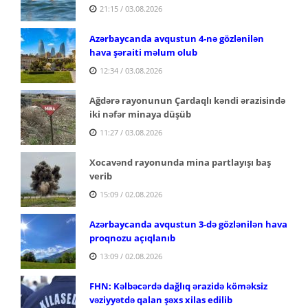
21:15 / 03.08.2026
Azərbaycanda avqustun 4-nə gözlənilən
hava şəraiti məlum olub
12:34 / 03.08.2026
Ağdərə rayonunun Çardaqlı kəndi ərazisində
iki nəfər minaya düşüb
11:27 / 03.08.2026
Xocavənd rayonunda mina partlayışı baş
verib
15:09 / 02.08.2026
Azərbaycanda avqustun 3-də gözlənilən hava
proqnozu açıqlanıb
13:09 / 02.08.2026
FHN: Kəlbəcərdə dağlıq ərazidə köməksiz
vəziyyətdə qalan şəxs xilas edilib