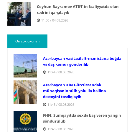
Ceyhun Bayramov ATƏT-in fəaliyyətdə olan
sədrini qarşılayıb
11:30 / 04.08.2026
Ən çox oxunan
Azərbaycan vasitəsilə Ermənistana buğda
və daş kömür göndərilib
11:44 / 08.08.2026
Azərbaycan XİN Gürcüstandakı
münaqişənin sülh yolu ilə həllinə
dəstəyini təsdiqləyib
11:45 / 08.08.2026
FHN: Sumqayıtda sexdə baş verən yanğın
söndürülüb
11:48 / 08.08.2026