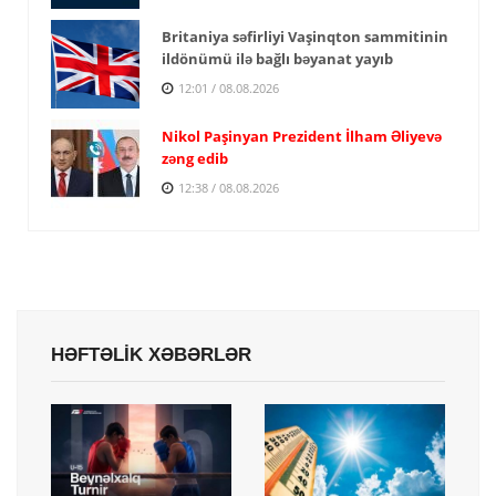
Britaniya səfirliyi Vaşinqton sammitinin
ildönümü ilə bağlı bəyanat yayıb
12:01 / 08.08.2026
Nikol Paşinyan Prezident İlham Əliyevə
zəng edib
12:38 / 08.08.2026
HƏFTƏLİK XƏBƏRLƏR