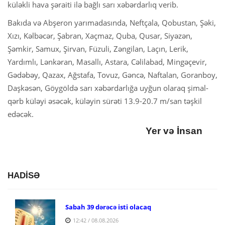
küləkli hava şəraiti ilə bağlı sarı xəbərdarlıq verib.
Bakıda və Abşeron yarımadasında, Neftçala, Qobustan, Şəki,
Xızı, Kəlbəcər, Şabran, Xaçmaz, Quba, Qusar, Siyəzən,
Şəmkir, Samux, Şirvan, Füzuli, Zəngilan, Laçın, Lerik,
Yardımlı, Lənkəran, Masallı, Astara, Cəlilabad, Mingəçevir,
Gədəbəy, Qazax, Ağstafa, Tovuz, Gəncə, Naftalan, Goranboy,
Daşkəsən, Göygöldə sarı xəbərdarlığa uyğun olaraq şimal-
qərb küləyi əsəcək, küləyin sürəti 13.9-20.7 m/san təşkil
edəcək.
Yer və İnsan
HADİSƏ
Sabah 39 dərəcə isti olacaq
12:42 / 08.08.2026