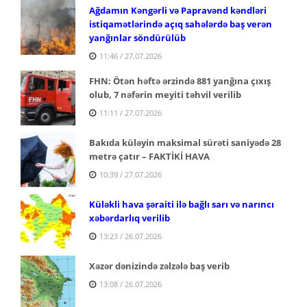
Ağdamın Kəngərli və Papravənd kəndləri
istiqamətlərində açıq sahələrdə baş verən
yanğınlar söndürülüb
11:46 / 27.07.2026
FHN: Ötən həftə ərzində 881 yanğına çıxış
olub, 7 nəfərin meyiti təhvil verilib
11:11 / 27.07.2026
Bakıda küləyin maksimal sürəti saniyədə 28
metrə çatır – FAKTİKİ HAVA
10:39 / 27.07.2026
Küləkli hava şəraiti ilə bağlı sarı və narıncı
xəbərdarlıq verilib
13:23 / 26.07.2026
Xəzər dənizində zəlzələ baş verib
13:08 / 26.07.2026