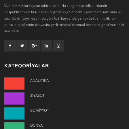
Vətənimiz Azərbaycan təbii sərvətlərlə zəngin olan ölkələrdəndir.
Respublikamızın bütün fiziki-coğrafi bölgələrində inşaat materiallarının bir
çox növləri yayılmışdır. Bu gün Azərbaycanda geniş vüsət almış tikinti-
quruculuq işlərinin bilavasitə yerli mineral xammal hesabına görülməsi bizi
sevindirir.
KATEQORİYALAR
ANALİTİKA
SİYASƏT
CƏMİYYƏT
DÜNYA