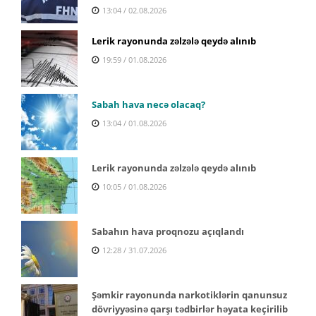
13:04 / 02.08.2026
Lerik rayonunda zəlzələ qeydə alınıb
19:59 / 01.08.2026
Sabah hava necə olacaq?
13:04 / 01.08.2026
Lerik rayonunda zəlzələ qeydə alınıb
10:05 / 01.08.2026
Sabahın hava proqnozu açıqlandı
12:28 / 31.07.2026
Şəmkir rayonunda narkotiklərin qanunsuz
dövriyyəsinə qarşı tədbirlər həyata keçirilib