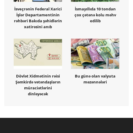
İsveçrənin Federal Xarici
İsmayıllıda 10 tondan
İşlər Departamentinin
çox çətənə kolu məhv
rəhbəri Bakıda şəhidlərin
edilib
xatirəsini anıb
Dövlət Xidmətinin rəisi
Bu günə olan valyuta
Şəmkirdə vətəndaşların
məzənnələri
müraciətlərini
dinləyəcək