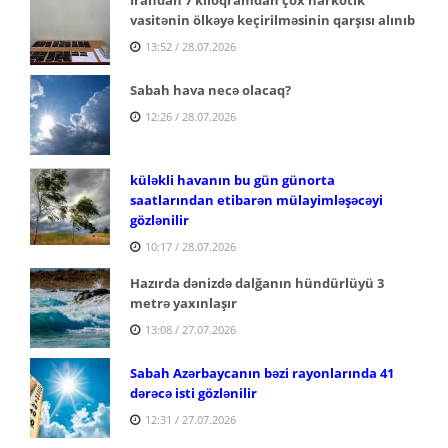
vasitənin ölkəyə keçirilməsinin qarşısı alınıb
13:52 / 28.07.2026
Sabah hava necə olacaq?
12:26 / 28.07.2026
küləkli havanın bu gün günorta
saatlarından etibarən mülayimləşəcəyi
gözlənilir
10:17 / 28.07.2026
Hazırda dənizdə dalğanın hündürlüyü 3
metrə yaxınlaşır
13:08 / 27.07.2026
Sabah Azərbaycanın bəzi rayonlarında 41
dərəcə isti gözlənilir
12:31 / 27.07.2026