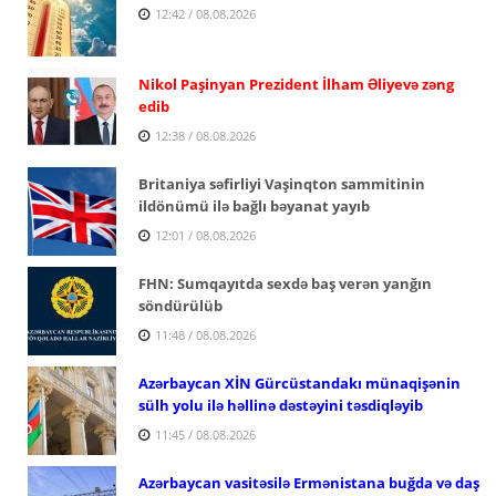
12:42 / 08.08.2026
Nikol Paşinyan Prezident İlham Əliyevə zəng
edib
12:38 / 08.08.2026
Britaniya səfirliyi Vaşinqton sammitinin
ildönümü ilə bağlı bəyanat yayıb
12:01 / 08.08.2026
FHN: Sumqayıtda sexdə baş verən yanğın
söndürülüb
11:48 / 08.08.2026
Azərbaycan XİN Gürcüstandakı münaqişənin
sülh yolu ilə həllinə dəstəyini təsdiqləyib
11:45 / 08.08.2026
Azərbaycan vasitəsilə Ermənistana buğda və daş