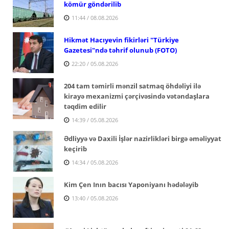
kömür göndərilib
11:44 / 08.08.2026
Hikmət Hacıyevin fikirləri "Türkiye
Gazetesi"ndə təhrif olunub (FOTO)
22:20 / 05.08.2026
204 tam təmirli mənzil satmaq öhdəliyi ilə
kirayə mexanizmi çərçivəsində vətəndaşlara
təqdim edilir
14:39 / 05.08.2026
Ədliyyə və Daxili İşlər nazirlikləri birgə əməliyyat
keçirib
14:34 / 05.08.2026
Kim Çen Inın bacısı Yaponiyanı hədələyib
13:40 / 05.08.2026