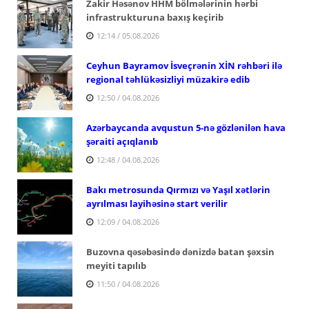
Zakir Həsənov HHM bölmələrinin hərbi
infrastrukturuna baxış keçirib
12:14 / 05.08.2026
Ceyhun Bayramov İsveçrənin XİN rəhbəri ilə
regional təhlükəsizliyi müzakirə edib
12:50 / 04.08.2026
Azərbaycanda avqustun 5-nə gözlənilən hava
şəraiti açıqlanıb
12:48 / 04.08.2026
Bakı metrosunda Qırmızı və Yaşıl xətlərin
ayrılması layihəsinə start verilir
12:09 / 04.08.2026
Buzovna qəsəbəsində dənizdə batan şəxsin
meyiti tapılıb
11:50 / 04.08.2026