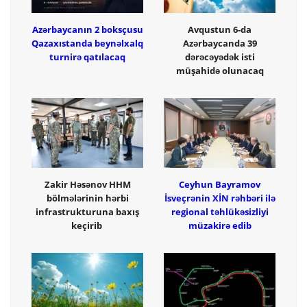
Azərbaycanın 2 boksçusu
Avqustun 6-da
Qazaxıstanda beynəlxalq
Azərbaycanda 39
turnirə qatılacaq
dərəcəyədək isti
müşahidə olunacaq
Zakir Həsənov HHM
Ceyhun Bayramov
bölmələrinin hərbi
İsveçrənin XİN rəhbəri ilə
infrastrukturuna baxış
regional təhlükəsizliyi
keçirib
müzakirə edib