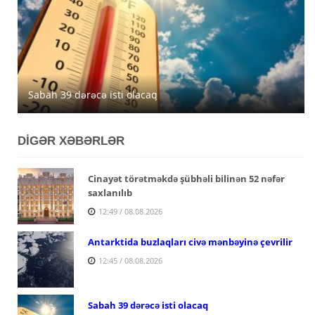
Avqustun 6-da Azərbaycanda 39 dərəcəyədək isti
Azərbaycanda avqustun 5-nə gözlənilən hava şəraiti
Sabah 39 dərəcə isti olacaq
müşahidə olunacaq
açıqlanıb
DİGƏR XƏBƏRLƏR
Cinayət törətməkdə şübhəli bilinən 52 nəfər
saxlanılıb
12:49 / 08.08.2026
Antarktida buzlaqları civə mənbəyinə çevrilir
12:45 / 08.08.2026
Sabah 39 dərəcə isti olacaq