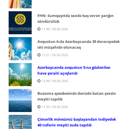
FHN: Sumqayıtda sexdə baş verən yanğın
söndürülüb
11:48 / 08.08.2026
Avqustun 6-da Azərbaycanda 39 dərəcəyədək
isti müşahidə olunacaq
12:31 / 05.08.2026
Azərbaycanda avqustun 5-nə gözlənilən
hava şəraiti açıqlanıb
12:48 / 04.08.2026
Buzovna qəsəbəsində dənizdə batan şəxsin
meyiti tapılıb
11:50 / 04.08.2026
Çimərlik mövsümü başlayandan indiyədək
40 nəfərin meyiti suda tapılıb