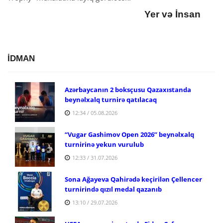
Yer və İnsan
İDMAN
Azərbaycanın 2 boksçusu Qazaxıstanda
beynəlxalq turnirə qatılacaq
12:34 / 05.08.2026
“Vugar Gashimov Open 2026” beynəlxalq
turnirinə yekun vurulub
12:33 / 31.07.2026
Sona Ağayeva Qahirədə keçirilən Çellencer
turnirində qızıl medal qazanıb
13:10 / 29.07.2026