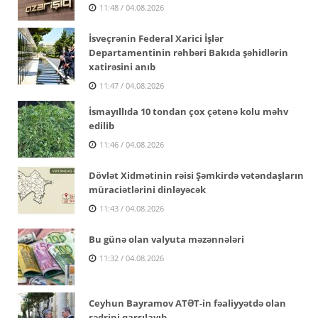
11:48 / 04.08.2026
İsveçrənin Federal Xarici İşlər
Departamentinin rəhbəri Bakıda şəhidlərin
xatirəsini anıb
11:47 / 04.08.2026
İsmayıllıda 10 tondan çox çətənə kolu məhv
edilib
11:46 / 04.08.2026
Dövlət Xidmətinin rəisi Şəmkirdə vətəndaşların
müraciətlərini dinləyəcək
11:43 / 04.08.2026
Bu günə olan valyuta məzənnələri
11:32 / 04.08.2026
Ceyhun Bayramov ATƏT-in fəaliyyətdə olan
sədrini qarşılayıb