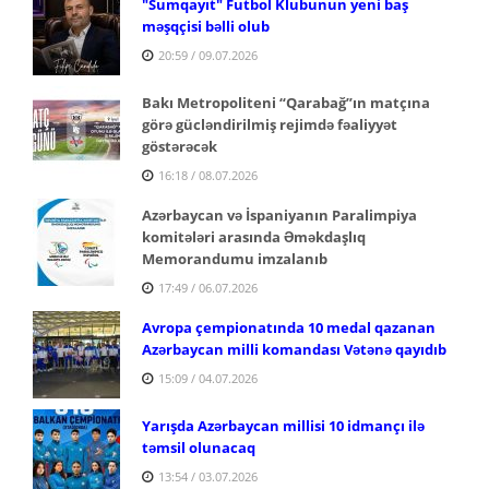
"Sumqayıt" Futbol Klubunun yeni baş
məşqçisi bəlli olub
20:59 / 09.07.2026
Bakı Metropoliteni “Qarabağ”ın matçına
görə gücləndirilmiş rejimdə fəaliyyət
göstərəcək
16:18 / 08.07.2026
Azərbaycan və İspaniyanın Paralimpiya
komitələri arasında Əməkdaşlıq
Memorandumu imzalanıb
17:49 / 06.07.2026
Avropa çempionatında 10 medal qazanan
Azərbaycan milli komandası Vətənə qayıdıb
15:09 / 04.07.2026
Yarışda Azərbaycan millisi 10 idmançı ilə
təmsil olunacaq
13:54 / 03.07.2026