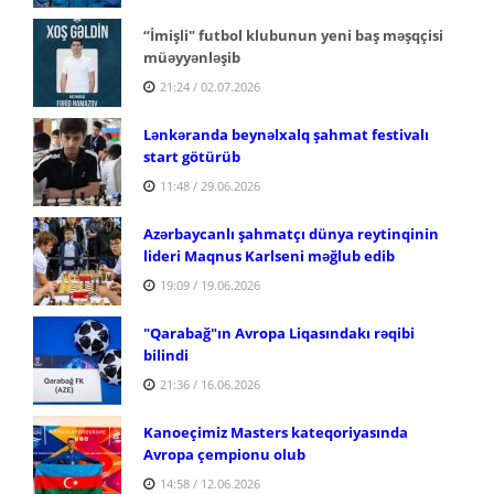
“İmişli" futbol klubunun yeni baş məşqçisi
müəyyənləşib
21:24 / 02.07.2026
Lənkəranda beynəlxalq şahmat festivalı
start götürüb
11:48 / 29.06.2026
Azərbaycanlı şahmatçı dünya reytinqinin
lideri Maqnus Karlseni məğlub edib
19:09 / 19.06.2026
"Qarabağ"ın Avropa Liqasındakı rəqibi
bilindi
21:36 / 16.06.2026
Kanoeçimiz Masters kateqoriyasında
Avropa çempionu olub
14:58 / 12.06.2026