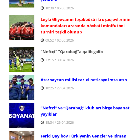
10:30 / 05.05.2026
Leyla Əliyevanın təşəbbüsü ilə uşaq evlərinin
komandaları arasında növbəti minifutbol
turniri təşkil olunub
09:52 / 02.05.2026
"Neftçi" "Qarabağ"a qalib gəlib
23:15 / 30.04.2026
Azərbaycan millisi tarixi nəticəyə imza atıb
10:25 / 27.04.2026
“Neftçi” və “Qarabağ” klubları birgə bəyanat
yayıblar
18:34 / 25.04.2026
Fərid Qayıbov Türkiyənin Gənclər və İdman