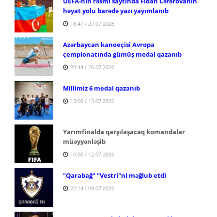
UEFA-nın rəsmi saytında Fidan Cəfərovanın
həyat yolu barədə yazı yayımlanıb
18:47 / 27.07.2026
Azərbaycan kanoeçisi Avropa
çempionatında gümüş medal qazanıb
20:44 / 26.07.2026
Millimiz 6 medal qazanıb
13:00 / 15.07.2026
Yarımfinalda qarşılaşacaq komandalar
müəyyənləşib
10:00 / 12.07.2026
"Qarabağ" "Vestri"ni məğlub etdi
22:14 / 09.07.2026