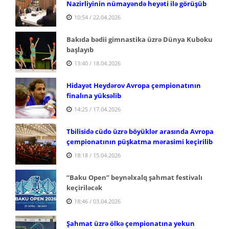
Nazirliyinin nümayəndə heyəti ilə görüşüb
10:54 / 22.04.2026
Bakıda bədii gimnastika üzrə Dünya Kuboku
başlayıb
13:40 / 18.04.2026
Hidayət Heydərov Avropa çempionatının
finalına yüksəlib
14:25 / 17.04.2026
Tbilisidə cüdo üzrə böyüklər arasında Avropa
çempionatının püşkatma mərasimi keçirilib
18:18 / 15.04.2026
“Baku Open” beynəlxalq şahmat festivalı
keçiriləcək
18:46 / 03.04.2026
Şahmat üzrə ölkə çempionatına yekun