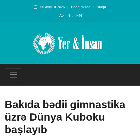
06 Avqust 2026
Haqqımızda
Əlaqə
AZ
RU
EN
Bakıda bədii gimnastika
üzrə Dünya Kuboku
başlayıb