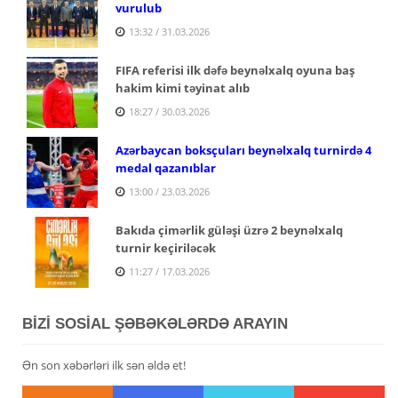
vurulub
13:32 / 31.03.2026
FIFA referisi ilk dəfə beynəlxalq oyuna baş
hakim kimi təyinat alıb
18:27 / 30.03.2026
Azərbaycan boksçuları beynəlxalq turnirdə 4
medal qazanıblar
13:00 / 23.03.2026
Bakıda çimərlik güləşi üzrə 2 beynəlxalq
turnir keçiriləcək
11:27 / 17.03.2026
BİZİ SOSİAL ŞƏBƏKƏLƏRDƏ ARAYIN
Ən son xəbərləri ilk sən əldə et!