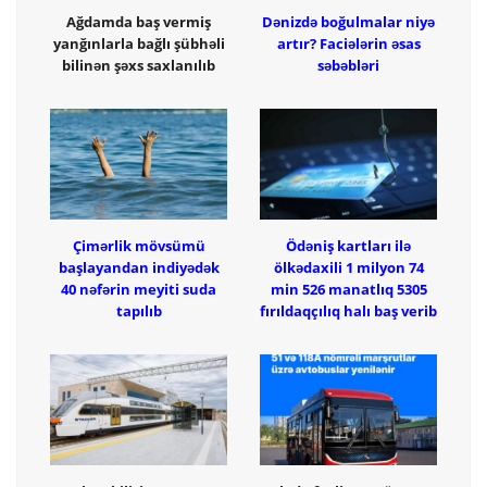
Ağdamda baş vermiş
Dənizdə boğulmalar niyə
yanğınlarla bağlı şübhəli
artır? Faciələrin əsas
bilinən şəxs saxlanılıb
səbəbləri
Çimərlik mövsümü
Ödəniş kartları ilə
başlayandan indiyədək
ölkədaxili 1 milyon 74
40 nəfərin meyiti suda
min 526 manatlıq 5305
tapılıb
fırıldaqçılıq halı baş verib