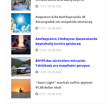
12:14 / 05.08.2026
Avqustun 6-da Azərbaycanda 39
dərəcəyədək isti müşahidə olunacaq
12:31 / 05.08.2026
Azərbaycanın 2 boksçusu Qazaxıstanda
beynəlxalq turnirə qatılacaq
12:34 / 05.08.2026
BDYPİ-dən sürücülərə müraciət:
Təhlükəsiz ara məsafəsini qoruyun
12:39 / 05.08.2026
“Azeri Light” markalı neftin qiyməti
91,68 dollar olub
13:21 / 05.08.2026