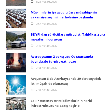
13:21 / 05.08.2026
Müəllimlərin işə qəbulu üzrə müsabiqənin
vakansiya seçimi mərhələsinə başlanılır
12:57 / 05.08.2026
BDYPİ-dən sürücülərə müraciət: Təhlükəsiz ara
məsafəsini qoruyun
12:39 / 05.08.2026
Azərbaycanın 2 boksçusu Qazaxıstanda
beynəlxalq turnirə qatılacaq
12:34 / 05.08.2026
Avqustun 6-da Azərbaycanda 39 dərəcəyədək
isti müşahidə olunacaq
12:31 / 05.08.2026
Zakir Həsənov HHM bölmələrinin hərbi
infrastrukturuna baxış keçirib