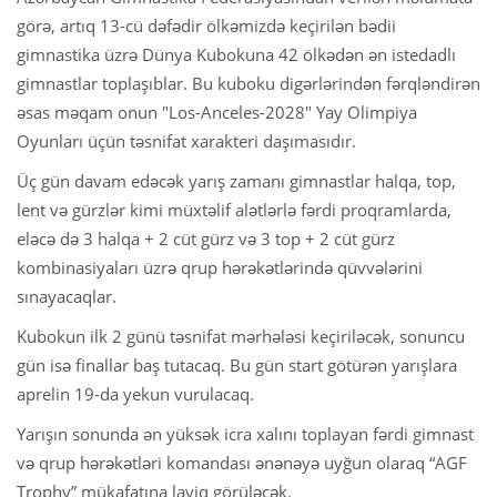
görə, artıq 13-cü dəfədir ölkəmizdə keçirilən bədii
gimnastika üzrə Dünya Kubokuna 42 ölkədən ən istedadlı
gimnastlar toplaşıblar. Bu kuboku digərlərindən fərqləndirən
əsas məqam onun "Los-Anceles-2028" Yay Olimpiya
Oyunları üçün təsnifat xarakteri daşımasıdır.
Üç gün davam edəcək yarış zamanı gimnastlar halqa, top,
lent və gürzlər kimi müxtəlif alətlərlə fərdi proqramlarda,
eləcə də 3 halqa + 2 cüt gürz və 3 top + 2 cüt gürz
kombinasiyaları üzrə qrup hərəkətlərində qüvvələrini
sınayacaqlar.
Kubokun ilk 2 günü təsnifat mərhələsi keçiriləcək, sonuncu
gün isə finallar baş tutacaq. Bu gün start götürən yarışlara
aprelin 19-da yekun vurulacaq.
Yarışın sonunda ən yüksək icra xalını toplayan fərdi gimnast
və qrup hərəkətləri komandası ənənəyə uyğun olaraq “AGF
Trophy” mükafatına layiq görüləcək.