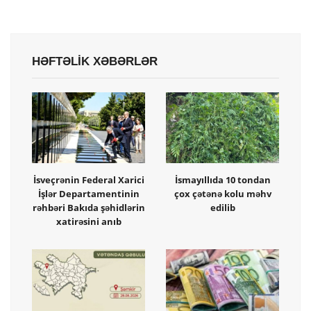
HƏFTƏLİK XƏBƏRLƏR
İsveçrənin Federal Xarici
İsmayıllıda 10 tondan
İşlər Departamentinin
çox çətənə kolu məhv
rəhbəri Bakıda şəhidlərin
edilib
xatirəsini anıb