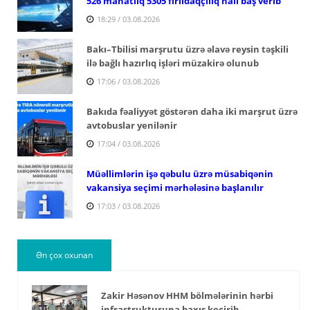
526 manatlıq 5305 fırıldaqçılıq halı baş verib
18:29 / 03.08.2026
Bakı–Tbilisi marşrutu üzrə əlavə reysin təşkili
ilə bağlı hazırlıq işləri müzakirə olunub
17:06 / 03.08.2026
Bakıda fəaliyyət göstərən daha iki marşrut üzrə
avtobuslar yenilənir
17:04 / 03.08.2026
Müəllimlərin işə qəbulu üzrə müsabiqənin
vakansiya seçimi mərhələsinə başlanılır
17:03 / 03.08.2026
Ən çox oxunan
Zakir Həsənov HHM bölmələrinin hərbi
infrastrukturuna baxış keçirib