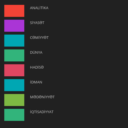
ANALİTİKA
SİYASƏT
CƏMİYYƏT
DÜNYA
HADİSƏ
İDMAN
MƏDƏNİYYƏT
İQTİSADİYYAT