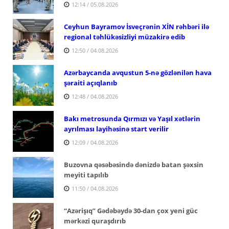
12:14 / 05.08.2026
Ceyhun Bayramov İsveçrənin XİN rəhbəri ilə
regional təhlükəsizliyi müzakirə edib
12:50 / 04.08.2026
Azərbaycanda avqustun 5-nə gözlənilən hava
şəraiti açıqlanıb
12:48 / 04.08.2026
Bakı metrosunda Qırmızı və Yaşıl xətlərin
ayrılması layihəsinə start verilir
12:09 / 04.08.2026
Buzovna qəsəbəsində dənizdə batan şəxsin
meyiti tapılıb
11:50 / 04.08.2026
“Azərişıq” Gədəbəydə 30-dan çox yeni güc
mərkəzi quraşdırıb