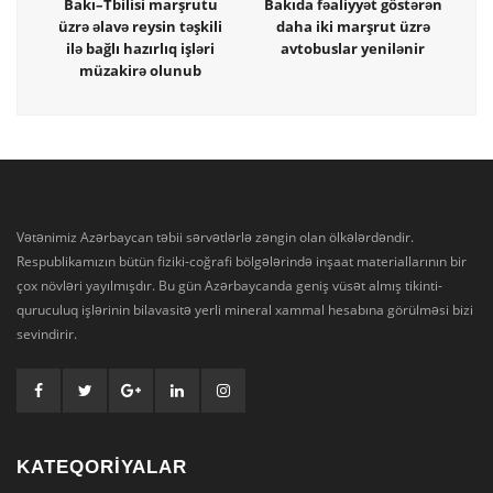
Bakı–Tbilisi marşrutu
Bakıda fəaliyyət göstərən
üzrə əlavə reysin təşkili
daha iki marşrut üzrə
ilə bağlı hazırlıq işləri
avtobuslar yenilənir
müzakirə olunub
Vətənimiz Azərbaycan təbii sərvətlərlə zəngin olan ölkələrdəndir.
Respublikamızın bütün fiziki-coğrafi bölgələrində inşaat materiallarının bir
çox növləri yayılmışdır. Bu gün Azərbaycanda geniş vüsət almış tikinti-
quruculuq işlərinin bilavasitə yerli mineral xammal hesabına görülməsi bizi
sevindirir.
KATEQORİYALAR