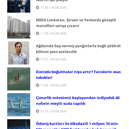
11:30 / 04.08.2026
MİDA Lənkəran, Şirvan və Yevlaxda güzəştli
mənzilləri satışa çıxarır
11:29 / 04.08.2026
Ağdamda baş vermiş yanğınlarla bağlı şübhəli
bilinən şəxs saxlanılıb
11:27 / 04.08.2026
Dənizdə boğulmalar niyə artır? Faciələrin əsas
səbəbləri
11:24 / 04.08.2026
Çimərlik mövsümü başlayandan indiyədək 40
nəfərin meyiti suda tapılıb
21:15 / 03.08.2026
Ödəniş kartları ilə ölkədaxili 1 milyon 74 min