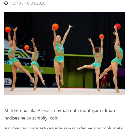
13:40 / 18.04.2026
Milli Gimnastika Arenası növbəti dəfə möhtəşəm idman
hadisəsinə ev sahibliyi edir.
Azərbaycan Gimnastika Federasiyasından verilən məlumata