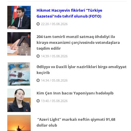
Hikmət Hacıyevin fikirləri "Türkiye
Gazetesi"ndə təhrif olunub (FOTO)
22:20 / 05.08.2026
204 tam təmirli mənzil satmaq öhdəliyi ilə
kirayə mexanizmi çərçivəsində vətəndaşlara
təqdim edilir
14:39 / 05.08.2026
Ədliyyə və Daxili İşlər nazirlikləri birgə əməliyyat
keçirib
14:34 / 05.08.2026
Kim Çen Inın bacısı Yaponiyanı hədələyib
13:40 / 05.08.2026
“Azeri Light” markalı neftin qiyməti 91,68
dollar olub