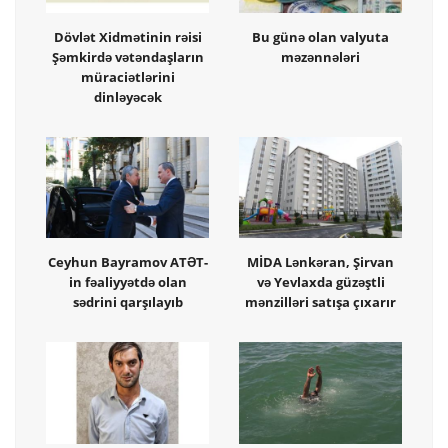
Dövlət Xidmətinin rəisi
Bu günə olan valyuta
Şəmkirdə vətəndaşların
məzənnələri
müraciətlərini
dinləyəcək
Ceyhun Bayramov ATƏT-
MİDA Lənkəran, Şirvan
in fəaliyyətdə olan
və Yevlaxda güzəştli
sədrini qarşılayıb
mənzilləri satışa çıxarır