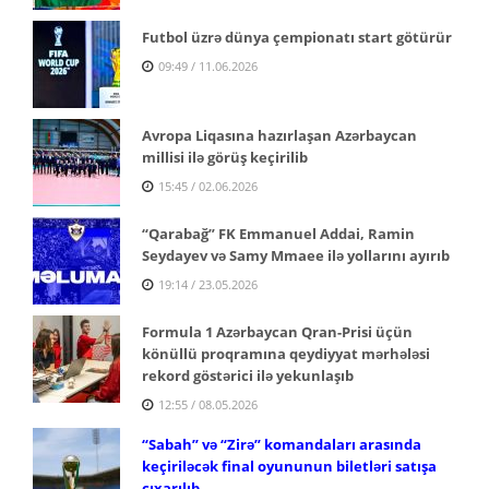
Futbol üzrə dünya çempionatı start götürür
09:49 / 11.06.2026
Avropa Liqasına hazırlaşan Azərbaycan
millisi ilə görüş keçirilib
15:45 / 02.06.2026
“Qarabağ” FK Emmanuel Addai, Ramin
Seydayev və Samy Mmaee ilə yollarını ayırıb
19:14 / 23.05.2026
Formula 1 Azərbaycan Qran-Prisi üçün
könüllü proqramına qeydiyyat mərhələsi
rekord göstərici ilə yekunlaşıb
12:55 / 08.05.2026
“Sabah” və “Zirə” komandaları arasında
keçiriləcək final oyununun biletləri satışa
çıxarılıb