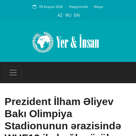
09 Avqust 2026
Haqqımızda
Əlaqə
AZ
RU
EN
Prezident İlham Əliyev
Bakı Olimpiya
Stadionunun ərazisində