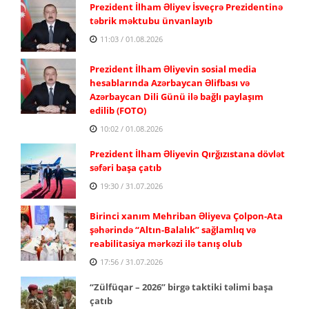
Prezident İlham Əliyev İsveçrə Prezidentinə
təbrik məktubu ünvanlayıb
11:03 / 01.08.2026
Prezident İlham Əliyevin sosial media
hesablarında Azərbaycan Əlifbası və
Azərbaycan Dili Günü ilə bağlı paylaşım
edilib (FOTO)
10:02 / 01.08.2026
Prezident İlham Əliyevin Qırğızıstana dövlət
səfəri başa çatıb
19:30 / 31.07.2026
Birinci xanım Mehriban Əliyeva Çolpon-Ata
şəhərində “Altın-Balalık” sağlamlıq və
reabilitasiya mərkəzi ilə tanış olub
17:56 / 31.07.2026
“Zülfüqar – 2026” birgə taktiki təlimi başa
çatıb