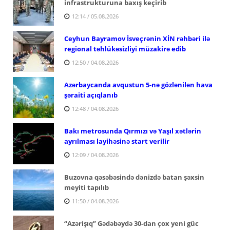
infrastrukturuna baxış keçirib
12:14 / 05.08.2026
Ceyhun Bayramov İsveçrənin XİN rəhbəri ilə
regional təhlükəsizliyi müzakirə edib
12:50 / 04.08.2026
Azərbaycanda avqustun 5-nə gözlənilən hava
şəraiti açıqlanıb
12:48 / 04.08.2026
Bakı metrosunda Qırmızı və Yaşıl xətlərin
ayrılması layihəsinə start verilir
12:09 / 04.08.2026
Buzovna qəsəbəsində dənizdə batan şəxsin
meyiti tapılıb
11:50 / 04.08.2026
“Azərişıq” Gədəbəydə 30-dan çox yeni güc