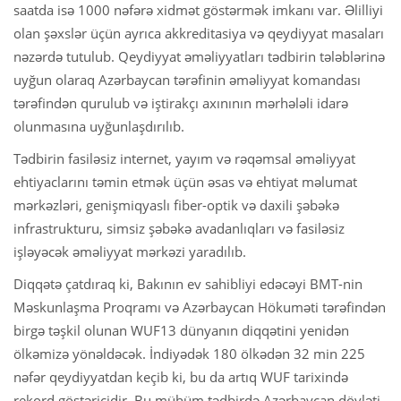
saatda isə 1000 nəfərə xidmət göstərmək imkanı var. Əlilliyi
olan şəxslər üçün ayrıca akkreditasiya və qeydiyyat masaları
nəzərdə tutulub. Qeydiyyat əməliyyatları tədbirin tələblərinə
uyğun olaraq Azərbaycan tərəfinin əməliyyat komandası
tərəfindən qurulub və iştirakçı axınının mərhələli idarə
olunmasına uyğunlaşdırılıb.
Tədbirin fasiləsiz internet, yayım və rəqəmsal əməliyyat
ehtiyaclarını təmin etmək üçün əsas və ehtiyat məlumat
mərkəzləri, genişmiqyaslı fiber-optik və daxili şəbəkə
infrastrukturu, simsiz şəbəkə avadanlıqları və fasiləsiz
işləyəcək əməliyyat mərkəzi yaradılıb.
Diqqətə çatdıraq ki, Bakının ev sahibliyi edəcəyi BMT-nin
Məskunlaşma Proqramı və Azərbaycan Hökuməti tərəfindən
birgə təşkil olunan WUF13 dünyanın diqqətini yenidən
ölkəmizə yönəldəcək. İndiyədək 180 ölkədən 32 min 225
nəfər qeydiyyatdan keçib ki, bu da artıq WUF tarixində
rekord göstəricidir. Bu mühüm tədbirdə Azərbaycan dövləti