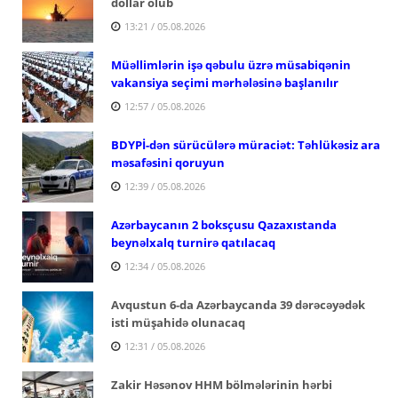
dollar olub
13:21 / 05.08.2026
Müəllimlərin işə qəbulu üzrə müsabiqənin
vakansiya seçimi mərhələsinə başlanılır
12:57 / 05.08.2026
BDYPİ-dən sürücülərə müraciət: Təhlükəsiz ara
məsafəsini qoruyun
12:39 / 05.08.2026
Azərbaycanın 2 boksçusu Qazaxıstanda
beynəlxalq turnirə qatılacaq
12:34 / 05.08.2026
Avqustun 6-da Azərbaycanda 39 dərəcəyədək
isti müşahidə olunacaq
12:31 / 05.08.2026
Zakir Həsənov HHM bölmələrinin hərbi