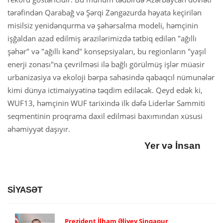
tərəfindən Qarabağ və Şərqi Zəngəzurda həyata keçirilən
misilsiz yenidənqurma və şəhərsalma modeli, həmçinin
işğaldan azad edilmiş ərazilərimizdə tətbiq edilən "ağıllı
şəhər" və "ağıllı kənd" konsepsiyaları, bu regionların "yaşıl
enerji zonası"na çevrilməsi ilə bağlı görülmüş işlər müasir
urbanizasiya və ekoloji bərpa sahəsində qabaqcıl nümunələr
kimi dünya ictimaiyyətinə təqdim ediləcək. Qeyd edək ki,
WUF13, həmçinin WUF tarixində ilk dəfə Liderlər Sammiti
seqmentinin proqrama daxil edilməsi baxımından xüsusi
əhəmiyyət daşıyır.
Yer və İnsan
SİYASƏT
Prezident İlham Əliyev Sinqapur