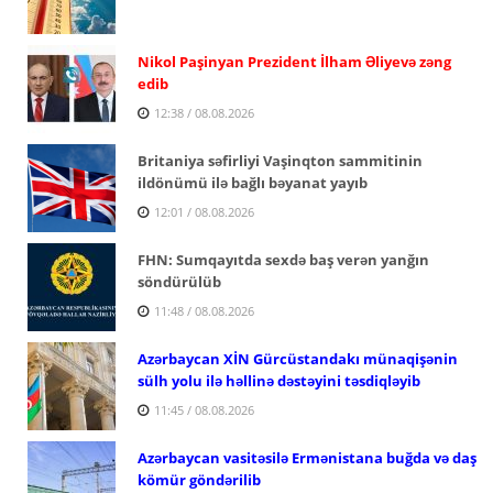
Nikol Paşinyan Prezident İlham Əliyevə zəng
edib
12:38 / 08.08.2026
Britaniya səfirliyi Vaşinqton sammitinin
ildönümü ilə bağlı bəyanat yayıb
12:01 / 08.08.2026
FHN: Sumqayıtda sexdə baş verən yanğın
söndürülüb
11:48 / 08.08.2026
Azərbaycan XİN Gürcüstandakı münaqişənin
sülh yolu ilə həllinə dəstəyini təsdiqləyib
11:45 / 08.08.2026
Azərbaycan vasitəsilə Ermənistana buğda və daş
kömür göndərilib