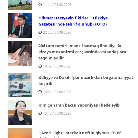
11:44 / 08.08.2026
Hikmət Hacıyevin fikirləri "Türkiye
Gazetesi"ndə təhrif olunub (FOTO)
22:20 / 05.08.2026
204 tam təmirli mənzil satmaq öhdəliyi ilə
kirayə mexanizmi çərçivəsində vətəndaşlara
təqdim edilir
14:39 / 05.08.2026
Ədliyyə və Daxili İşlər nazirlikləri birgə əməliyyat
keçirib
14:34 / 05.08.2026
Kim Çen Inın bacısı Yaponiyanı hədələyib
13:40 / 05.08.2026
“Azeri Light” markalı neftin qiyməti 91,68