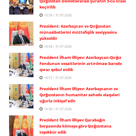
Qırğızıstan Dövlətlərarası Şuranın 3-cü iclası
keçirilib
10:59 / 31.07.2026
Prezident: Azərbaycan və Qırğızıstan
münasibətlərini müttəfiqlik səviyyəsinə
yüksəldir
10:58 / 31.07.2026
Prezident İlham Əliyev: Azərbaycan-Qırğız
Fondunun vəsaitlərinin artırılması barədə
qərar qəbul etdik
10:57 / 31.07.2026
Prezident İlham Əliyev: Azərbaycanın və
Qırğızıstanın humanitar sahədə əlaqələri
uğurla inkişaf edir
10:56 / 31.07.2026
Prezident İlham Əliyev Qarabağın
bərpasında köməyə görə Qırğızıstana
təşəkkür edib