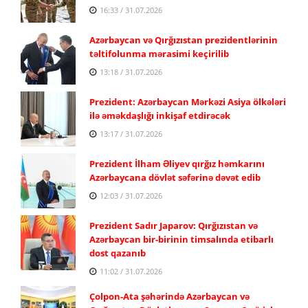
16:33 / 31.07.2026
Azərbaycan və Qırğızıstan prezidentlərinin
təltifolunma mərasimi keçirilib
13:18 / 31.07.2026
Prezident: Azərbaycan Mərkəzi Asiya ölkələri
ilə əməkdaşlığı inkişaf etdirəcək
13:17 / 31.07.2026
Prezident İlham Əliyev qırğız həmkarını
Azərbaycana dövlət səfərinə dəvət edib
12:03 / 31.07.2026
Prezident Sadır Japarov: Qırğızıstan və
Azərbaycan bir-birinin timsalında etibarlı
dost qazanıb
11:02 / 31.07.2026
Çolpon-Ata şəhərində Azərbaycan və