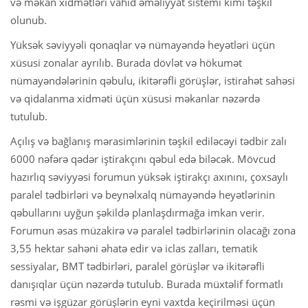
və məkan xidmətləri vahid əməliyyat sistemi kimi təşkil
olunub.
Yüksək səviyyəli qonaqlar və nümayəndə heyətləri üçün
xüsusi zonalar ayrılıb. Burada dövlət və hökumət
nümayəndələrinin qəbulu, ikitərəfli görüşlər, istirahət sahəsi
və qidalanma xidməti üçün xüsusi məkanlar nəzərdə
tutulub.
Açılış və bağlanış mərasimlərinin təşkil ediləcəyi tədbir zalı
6000 nəfərə qədər iştirakçını qəbul edə biləcək. Mövcud
hazırlıq səviyyəsi forumun yüksək iştirakçı axınını, çoxsaylı
paralel tədbirləri və beynəlxalq nümayəndə heyətlərinin
qəbullarını uyğun şəkildə planlaşdırmağa imkan verir.
Forumun əsas müzakirə və paralel tədbirlərinin olacağı zona
3,55 hektar sahəni əhatə edir və iclas zalları, tematik
sessiyalar, BMT tədbirləri, paralel görüşlər və ikitərəfli
danışıqlar üçün nəzərdə tutulub. Burada müxtəlif formatlı
rəsmi və işgüzar görüşlərin eyni vaxtda keçirilməsi üçün