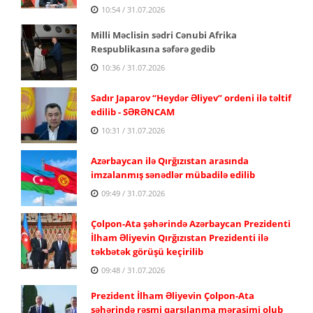
10:54 / 31.07.2026
Milli Məclisin sədri Cənubi Afrika
Respublikasına səfərə gedib
10:36 / 31.07.2026
Sadır Japarov “Heydər Əliyev” ordeni ilə təltif
edilib - SƏRƏNCAM
10:31 / 31.07.2026
Azərbaycan ilə Qırğızıstan arasında
imzalanmış sənədlər mübadilə edilib
09:49 / 31.07.2026
Çolpon-Ata şəhərində Azərbaycan Prezidenti
İlham Əliyevin Qırğızıstan Prezidenti ilə
təkbətək görüşü keçirilib
09:48 / 31.07.2026
Prezident İlham Əliyevin Çolpon-Ata
şəhərində rəsmi qarşılanma mərasimi olub