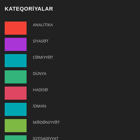
KATEQORİYALAR
ANALİTİKA
SİYASƏT
CƏMİYYƏT
DÜNYA
HADİSƏ
İDMAN
MƏDƏNİYYƏT
İQTİSADİYYAT