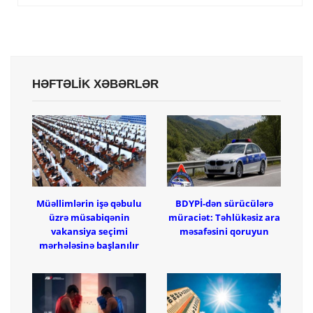
HƏFTƏLİK XƏBƏRLƏR
Müəllimlərin işə qəbulu
BDYPİ-dən sürücülərə
üzrə müsabiqənin
müraciət: Təhlükəsiz ara
vakansiya seçimi
məsafəsini qoruyun
mərhələsinə başlanılır