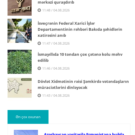
mərkəzi quraşdırıb
11:48 / 04.08.2026
İsveçrənin Federal Xarici İşlər
Departamentinin rəhbəri Bakıda şəhidlərin
xatirəsini anıb
11:47 / 04.08.2026
İsmayıllıda 10 tondan çox çətənə kolu məhv
edilib
11:46 / 04.08.2026
Dövlət Xidmətinin rəisi Şəmkirdə vətəndaşların
müraciətlərini dinləyəcək
11:43 / 04.08.2026
Ən çox oxunan
Azərbaycan vasitəsilə Ermənistana buğda