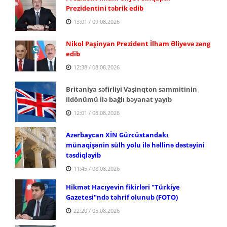
Prezidentini təbrik edib
13:01 / 09.08.2026
Nikol Paşinyan Prezident İlham Əliyevə zəng
edib
12:38 / 08.08.2026
Britaniya səfirliyi Vaşinqton sammitinin
ildönümü ilə bağlı bəyanat yayıb
12:01 / 08.08.2026
Azərbaycan XİN Gürcüstandakı
münaqişənin sülh yolu ilə həllinə dəstəyini
təsdiqləyib
11:45 / 08.08.2026
Hikmət Hacıyevin fikirləri "Türkiye
Gazetesi"ndə təhrif olunub (FOTO)
22:20 / 05.08.2026