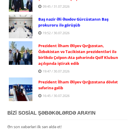
09:45 / 31.07.2026
Baş nazir Əli Əsədov Gürcüstanın Baş
prokuroru ilə görüşüb
19:52 / 30.07.2026
Prezident İlham Əliyev Qırğızıstan,
Özbəkistan və Tacikistan prezidentləri ilə
birlikdə Çolpon-Ata şəhərində Qolf Klubun
açılışında iştirak edib
19:47 / 30.07.2026
Prezident İlham Əliyev Qırğızıstana dövlət
səfərinə gəlib
16:45 / 30.07.2026
BİZİ SOSİAL ŞƏBƏKƏLƏRDƏ ARAYIN
Ən son xəbərləri ilk sən əldə et!