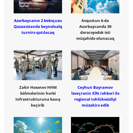
Azərbaycanın 2 boksçusu
Avqustun 6-da
Qazaxıstanda beynəlxalq
Azərbaycanda 39
turnirə qatılacaq
dərəcəyədək isti
müşahidə olunacaq
Zakir Həsənov HHM
Ceyhun Bayramov
bölmələrinin hərbi
İsveçrənin XİN rəhbəri ilə
infrastrukturuna baxış
regional təhlükəsizliyi
keçirib
müzakirə edib