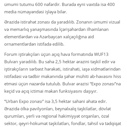
ümumi tutumu 600 nəfərdir. Burada eyni vaxtda isə 400
media nümayəndəsi işləyə bilər.
Ərazidə istirahət zonası da yaradılıb. Zonanın ümumi vizual
və memarlıq yanaşmasında İçərişəhərdən ilhamlanan
elementlərdən və Azərbaycan xalçaçılığına aid
ornamentlərdən istifadə edilib.
Forum iştirakçıları üçün açıq hava formatında WUF13
Bulvarı yaradılıb. Bu sahə 2,5 hektar ərazini təşkil edir və
iştirakçıların sərbəst hərəkəti, istirahəti, iaşə xidmətlərindən
istifadəsi və tədbir məkanında şəhər mühiti ab-havasını hiss
etməsi üçün nəzərdə tutulub. Bulvar ərazisi “Expo zonası”na
keçid və açıq ictimai məkan funksiyasını daşıyır.
“Urban Expo zonası” isə 3,5 hektar sahəni əhatə edir.
Ərazidə ölkə pavilyonları, beynəlxalq təşkilatlar, dövlət
qurumları, yerli və regional hakimiyyət orqanları, özəl
sektor, qeyri-hökumət təşkilatları, fondlar, təhsil və tədqiqat