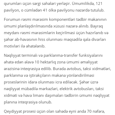
qurumları üçün sərgi sahələri yerləşir. Ümumilikdə, 121
pavilyon, o cümlədən 41 ölkə pavilyonu nəzərdə tutulub.
Forumun rəsmi mərasim komponentləri tədbir məkanının
ümumi planlaşdırılmasında xüsusi nəzərə alınıb. Bayraq
meydanı rəsmi mərasimlərin keçirilməsi üçün hazırlanıb və
şəhər ab-havasının hiss olunması məqsədilə qala divarları
motivləri ilə əhatələnib.
Nəqliyyat terminalı və parklanma-transfer funksiyalarını
əhatə edən əlavə 10 hektarlıq zona ümumi əməliyyat
ərazisinə inteqrasiya edilib. Burada avtobus, taksi xidmətləri,
parklanma və iştirakçıların məkana yönləndirilməsi
proseslərinin idarə olunması icra ediləcək. Şəhər üzrə
nəqliyyat mübadilə mərkəzləri, elektrik avtobusları, taksi
xidməti və hava limanı daşımaları tədbirin ümumi nəqliyyat
planına inteqrasiya olunub.
Qeydiyyat prosesi üçün olan sahədə eyni anda 70 nəfərə,