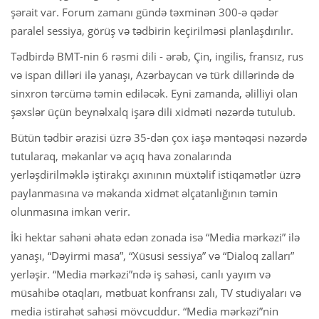
şərait var. Forum zamanı gündə təxminən 300-ə qədər
paralel sessiya, görüş və tədbirin keçirilməsi planlaşdırılır.
Tədbirdə BMT-nin 6 rəsmi dili - ərəb, Çin, ingilis, fransız, rus
və ispan dilləri ilə yanaşı, Azərbaycan və türk dillərində də
sinxron tərcümə təmin ediləcək. Eyni zamanda, əlilliyi olan
şəxslər üçün beynəlxalq işarə dili xidməti nəzərdə tutulub.
Bütün tədbir ərazisi üzrə 35-dən çox iaşə məntəqəsi nəzərdə
tutularaq, məkanlar və açıq hava zonalarında
yerləşdirilməklə iştirakçı axınının müxtəlif istiqamətlər üzrə
paylanmasına və məkanda xidmət əlçatanlığının təmin
olunmasına imkan verir.
İki hektar sahəni əhatə edən zonada isə “Media mərkəzi” ilə
yanaşı, “Dəyirmi masa”, “Xüsusi sessiya” və “Dialoq zalları”
yerləşir. “Media mərkəzi”ndə iş sahəsi, canlı yayım və
müsahibə otaqları, mətbuat konfransı zalı, TV studiyaları və
media istirahət sahəsi mövcuddur. “Media mərkəzi”nin