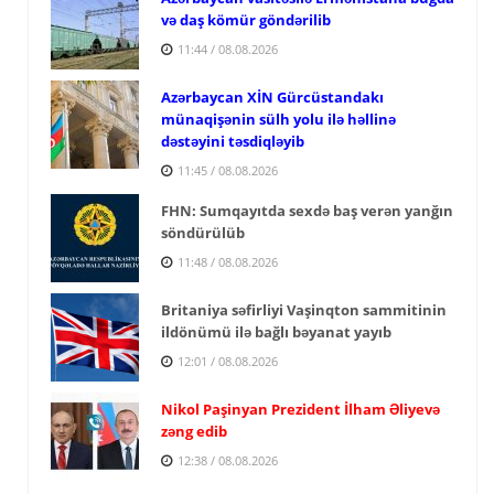
və daş kömür göndərilib
11:44 / 08.08.2026
Azərbaycan XİN Gürcüstandakı
münaqişənin sülh yolu ilə həllinə
dəstəyini təsdiqləyib
11:45 / 08.08.2026
FHN: Sumqayıtda sexdə baş verən yanğın
söndürülüb
11:48 / 08.08.2026
Britaniya səfirliyi Vaşinqton sammitinin
ildönümü ilə bağlı bəyanat yayıb
12:01 / 08.08.2026
Nikol Paşinyan Prezident İlham Əliyevə
zəng edib
12:38 / 08.08.2026