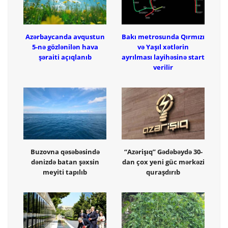
Azərbaycanda avqustun
Bakı metrosunda Qırmızı
5-nə gözlənilən hava
və Yaşıl xətlərin
şəraiti açıqlanıb
ayrılması layihəsinə start
verilir
Buzovna qəsəbəsində
“Azərişıq” Gədəbəydə 30-
dənizdə batan şəxsin
dan çox yeni güc mərkəzi
meyiti tapılıb
quraşdırıb