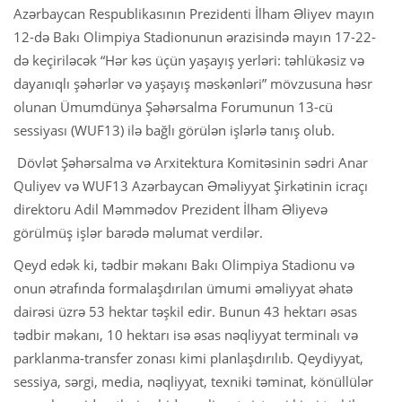
Azərbaycan Respublikasının Prezidenti İlham Əliyev mayın
12-də Bakı Olimpiya Stadionunun ərazisində mayın 17-22-
də keçiriləcək “Hər kəs üçün yaşayış yerləri: təhlükəsiz və
dayanıqlı şəhərlər və yaşayış məskənləri” mövzusuna həsr
olunan Ümumdünya Şəhərsalma Forumunun 13-cü
sessiyası (WUF13) ilə bağlı görülən işlərlə tanış olub.
Dövlət Şəhərsalma və Arxitektura Komitəsinin sədri Anar
Quliyev və WUF13 Azərbaycan Əməliyyat Şirkətinin icraçı
direktoru Adil Məmmədov Prezident İlham Əliyevə
görülmüş işlər barədə məlumat verdilər.
Qeyd edək ki, tədbir məkanı Bakı Olimpiya Stadionu və
onun ətrafında formalaşdırılan ümumi əməliyyat əhatə
dairəsi üzrə 53 hektar təşkil edir. Bunun 43 hektarı əsas
tədbir məkanı, 10 hektarı isə əsas nəqliyyat terminalı və
parklanma-transfer zonası kimi planlaşdırılıb. Qeydiyyat,
sessiya, sərgi, media, nəqliyyat, texniki təminat, könüllülər