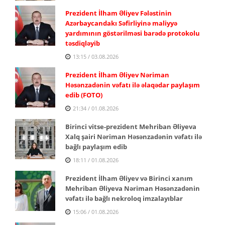
Prezident İlham Əliyev Fələstinin
Azərbaycandakı Səfirliyinə maliyyə
yardımının göstərilməsi barədə protokolu
təsdiqləyib
13:15 / 03.08.2026
Prezident İlham Əliyev Nəriman
Həsənzadənin vəfatı ilə əlaqədar paylaşım
edib (FOTO)
21:34 / 01.08.2026
Birinci vitse-prezident Mehriban Əliyeva
Xalq şairi Nəriman Həsənzadənin vəfatı ilə
bağlı paylaşım edib
18:11 / 01.08.2026
Prezident İlham Əliyev və Birinci xanım
Mehriban Əliyeva Nəriman Həsənzadənin
vəfatı ilə bağlı nekroloq imzalayıblar
15:06 / 01.08.2026