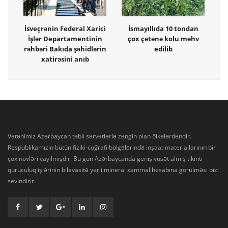
İsveçrənin Federal Xarici
İsmayıllıda 10 tondan
İşlər Departamentinin
çox çətənə kolu məhv
rəhbəri Bakıda şəhidlərin
edilib
xatirəsini anıb
Vətənimiz Azərbaycan təbii sərvətlərlə zəngin olan ölkələrdəndir.
Respublikamızın bütün fiziki-coğrafi bölgələrində inşaat materiallarının bir
çox növləri yayılmışdır. Bu gün Azərbaycanda geniş vüsət almış tikinti-
quruculuq işlərinin bilavasitə yerli mineral xammal hesabına görülməsi bizi
sevindirir.