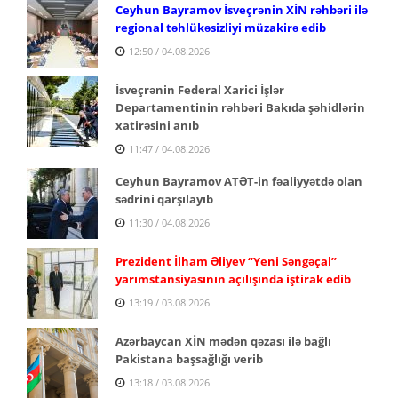
Ceyhun Bayramov İsveçrənin XİN rəhbəri ilə
regional təhlükəsizliyi müzakirə edib
12:50 / 04.08.2026
İsveçrənin Federal Xarici İşlər
Departamentinin rəhbəri Bakıda şəhidlərin
xatirəsini anıb
11:47 / 04.08.2026
Ceyhun Bayramov ATƏT-in fəaliyyətdə olan
sədrini qarşılayıb
11:30 / 04.08.2026
Prezident İlham Əliyev “Yeni Səngəçal”
yarımstansiyasının açılışında iştirak edib
13:19 / 03.08.2026
Azərbaycan XİN mədən qəzası ilə bağlı
Pakistana başsağlığı verib
13:18 / 03.08.2026