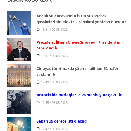
DİGƏR XƏBƏRLƏR
Xocalı və Xocavəndin bir sıra kənd və
qəsəbələrinin elektrik şəbəkəsi yenidən qurulur
13:21 / 09.08.2026
Prezident İlham Əliyev Sinqapur Prezidentini
təbrik edib
13:01 / 09.08.2026
Cinayət törətməkdə şübhəli bilinən 52 nəfər
saxlanılıb
12:49 / 08.08.2026
Antarktida buzlaqları civə mənbəyinə çevrilir
12:45 / 08.08.2026
Sabah 39 dərəcə isti olacaq
12:42 / 08.08.2026