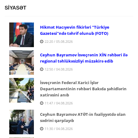
SİYASƏT
Hikmət Hacıyevin fikirləri "Türkiye
Gazetesi"ndə təhrif olunub (FOTO)
22:20 / 05.08.2026
Ceyhun Bayramov İsveçrənin XİN rəhbəri ilə
regional təhlükəsizliyi müzakirə edib
12:50 / 04.08.2026
İsveçrənin Federal Xarici İşlər
Departamentinin rəhbəri Bakıda şəhidlərin
xatirəsini anıb
11:47 / 04.08.2026
Ceyhun Bayramov ATƏT-in fəaliyyətdə olan
sədrini qarşılayıb
11:30 / 04.08.2026