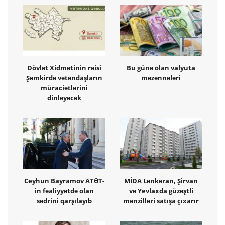
Dövlət Xidmətinin rəisi
Bu günə olan valyuta
Şəmkirdə vətəndaşların
məzənnələri
müraciətlərini
dinləyəcək
Ceyhun Bayramov ATƏT-
MİDA Lənkəran, Şirvan
in fəaliyyətdə olan
və Yevlaxda güzəştli
sədrini qarşılayıb
mənzilləri satışa çıxarır