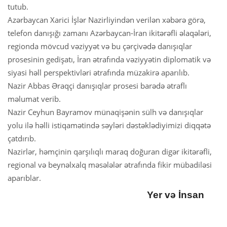
tutub.
Azərbaycan Xarici İşlər Nazirliyindən verilən xəbərə görə,
telefon danışığı zamanı Azərbaycan-İran ikitərəfli əlaqələri,
regionda mövcud vəziyyət və bu çərçivədə danışıqlar
prosesinin gedişatı, İran ətrafında vəziyyətin diplomatik və
siyasi həll perspektivləri ətrafında müzakirə aparılıb.
Nazir Abbas Əraqçi danışıqlar prosesi barədə ətraflı
məlumat verib.
Nazir Ceyhun Bayramov münaqişənin sülh və danışıqlar
yolu ilə həlli istiqamətində səyləri dəstəklədiyimizi diqqətə
çatdırıb.
Nazirlər, həmçinin qarşılıqlı maraq doğuran digər ikitərəfli,
regional və beynəlxalq məsələlər ətrafında fikir mübadiləsi
aparıblar.
Yer və İnsan