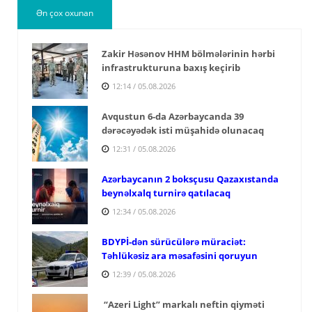
Ən çox oxunan
Zakir Həsənov HHM bölmələrinin hərbi
infrastrukturuna baxış keçirib
12:14 / 05.08.2026
Avqustun 6-da Azərbaycanda 39
dərəcəyədək isti müşahidə olunacaq
12:31 / 05.08.2026
Azərbaycanın 2 boksçusu Qazaxıstanda
beynəlxalq turnirə qatılacaq
12:34 / 05.08.2026
BDYPİ-dən sürücülərə müraciət:
Təhlükəsiz ara məsafəsini qoruyun
12:39 / 05.08.2026
“Azeri Light” markalı neftin qiyməti