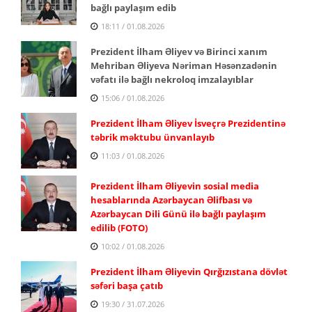
bağlı paylaşım edib
18:11 / 01.08.2026
Prezident İlham Əliyev və Birinci xanım
Mehriban Əliyeva Nəriman Həsənzadənin
vəfatı ilə bağlı nekroloq imzalayıblar
15:06 / 01.08.2026
Prezident İlham Əliyev İsveçrə Prezidentinə
təbrik məktubu ünvanlayıb
11:03 / 01.08.2026
Prezident İlham Əliyevin sosial media
hesablarında Azərbaycan Əlifbası və
Azərbaycan Dili Günü ilə bağlı paylaşım
edilib (FOTO)
10:02 / 01.08.2026
Prezident İlham Əliyevin Qırğızıstana dövlət
səfəri başa çatıb
19:30 / 31.07.2026