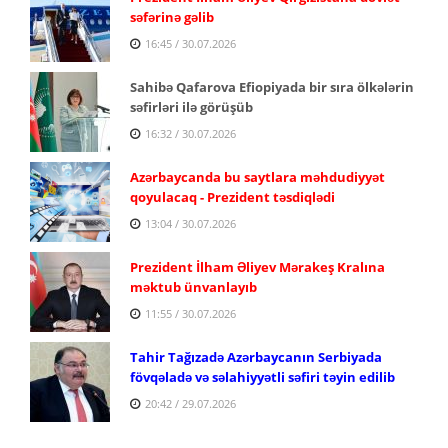
səfərinə gəlib
16:45 / 30.07.2026
Sahibə Qafarova Efiopiyada bir sıra ölkələrin
səfirləri ilə görüşüb
16:32 / 30.07.2026
Azərbaycanda bu saytlara məhdudiyyət
qoyulacaq - Prezident təsdiqlədi
13:04 / 30.07.2026
Prezident İlham Əliyev Mərakeş Kralına
məktub ünvanlayıb
11:55 / 30.07.2026
Tahir Tağızadə Azərbaycanın Serbiyada
fövqəladə və səlahiyyətli səfiri təyin edilib
20:42 / 29.07.2026