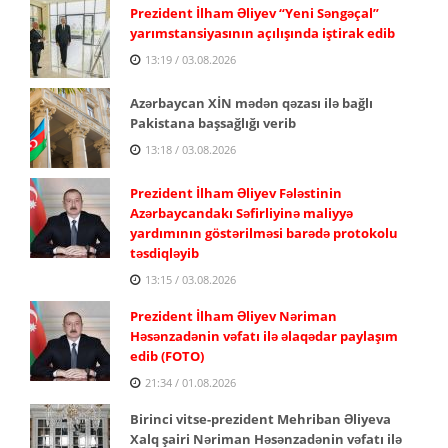
Prezident İlham Əliyev “Yeni Səngəçal”
yarımstansiyasının açılışında iştirak edib
13:19 / 03.08.2026
Azərbaycan XİN mədən qəzası ilə bağlı
Pakistana başsağlığı verib
13:18 / 03.08.2026
Prezident İlham Əliyev Fələstinin
Azərbaycandakı Səfirliyinə maliyyə
yardımının göstərilməsi barədə protokolu
təsdiqləyib
13:15 / 03.08.2026
Prezident İlham Əliyev Nəriman
Həsənzadənin vəfatı ilə əlaqədar paylaşım
edib (FOTO)
21:34 / 01.08.2026
Birinci vitse-prezident Mehriban Əliyeva
Xalq şairi Nəriman Həsənzadənin vəfatı ilə