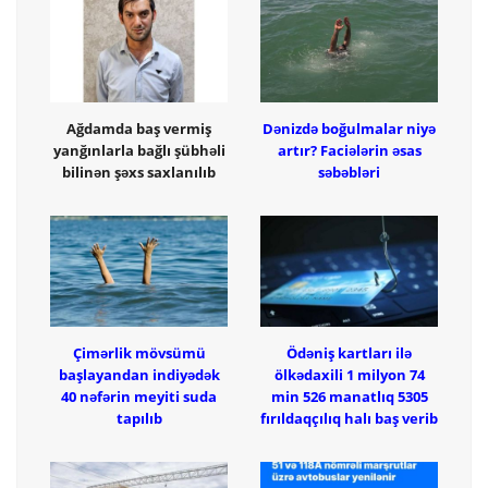
Ağdamda baş vermiş
Dənizdə boğulmalar niyə
yanğınlarla bağlı şübhəli
artır? Faciələrin əsas
bilinən şəxs saxlanılıb
səbəbləri
Çimərlik mövsümü
Ödəniş kartları ilə
başlayandan indiyədək
ölkədaxili 1 milyon 74
40 nəfərin meyiti suda
min 526 manatlıq 5305
tapılıb
fırıldaqçılıq halı baş verib