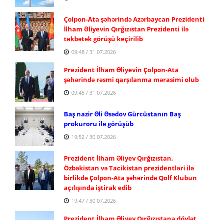
Çolpon-Ata şəhərində Azərbaycan Prezidenti
İlham Əliyevin Qırğızıstan Prezidenti ilə
təkbətək görüşü keçirilib
09:48 / 31.07.2026
Prezident İlham Əliyevin Çolpon-Ata
şəhərində rəsmi qarşılanma mərasimi olub
09:45 / 31.07.2026
Baş nazir Əli Əsədov Gürcüstanın Baş
prokuroru ilə görüşüb
19:52 / 30.07.2026
Prezident İlham Əliyev Qırğızıstan,
Özbəkistan və Tacikistan prezidentləri ilə
birlikdə Çolpon-Ata şəhərində Qolf Klubun
açılışında iştirak edib
19:47 / 30.07.2026
Prezident İlham Əliyev Qırğızıstana dövlət