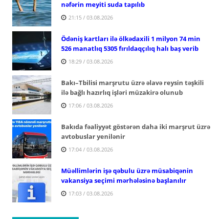
nəfərin meyiti suda tapılıb
21:15 / 03.08.2026
Ödəniş kartları ilə ölkədaxili 1 milyon 74 min
526 manatlıq 5305 fırıldaqçılıq halı baş verib
18:29 / 03.08.2026
Bakı–Tbilisi marşrutu üzrə əlavə reysin təşkili
ilə bağlı hazırlıq işləri müzakirə olunub
17:06 / 03.08.2026
Bakıda fəaliyyət göstərən daha iki marşrut üzrə
avtobuslar yenilənir
17:04 / 03.08.2026
Müəllimlərin işə qəbulu üzrə müsabiqənin
vakansiya seçimi mərhələsinə başlanılır
17:03 / 03.08.2026