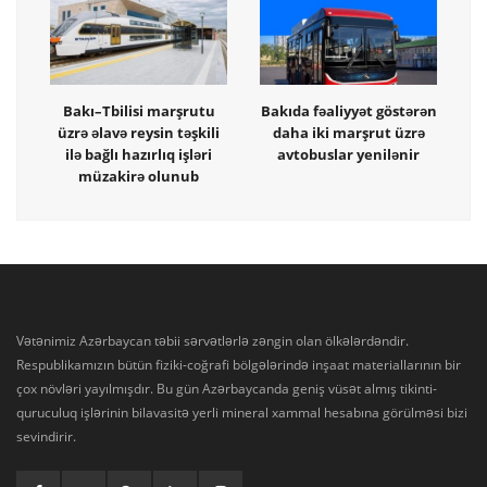
Bakı–Tbilisi marşrutu
Bakıda fəaliyyət göstərən
üzrə əlavə reysin təşkili
daha iki marşrut üzrə
ilə bağlı hazırlıq işləri
avtobuslar yenilənir
müzakirə olunub
Vətənimiz Azərbaycan təbii sərvətlərlə zəngin olan ölkələrdəndir.
Respublikamızın bütün fiziki-coğrafi bölgələrində inşaat materiallarının bir
çox növləri yayılmışdır. Bu gün Azərbaycanda geniş vüsət almış tikinti-
quruculuq işlərinin bilavasitə yerli mineral xammal hesabına görülməsi bizi
sevindirir.