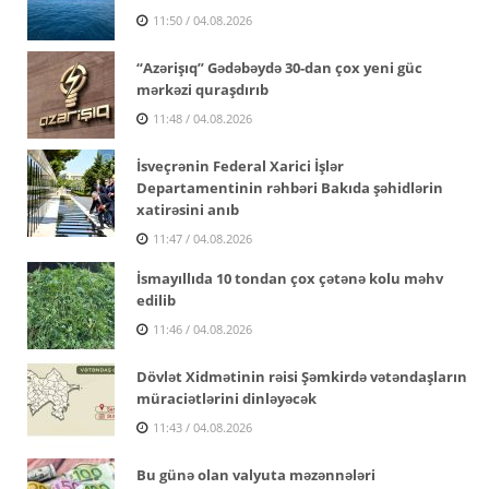
11:50 / 04.08.2026
“Azərişıq” Gədəbəydə 30-dan çox yeni güc
mərkəzi quraşdırıb
11:48 / 04.08.2026
İsveçrənin Federal Xarici İşlər
Departamentinin rəhbəri Bakıda şəhidlərin
xatirəsini anıb
11:47 / 04.08.2026
İsmayıllıda 10 tondan çox çətənə kolu məhv
edilib
11:46 / 04.08.2026
Dövlət Xidmətinin rəisi Şəmkirdə vətəndaşların
müraciətlərini dinləyəcək
11:43 / 04.08.2026
Bu günə olan valyuta məzənnələri