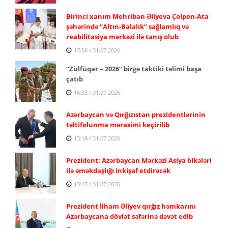
Birinci xanım Mehriban Əliyeva Çolpon-Ata
şəhərində “Altın-Balalık” sağlamlıq və
reabilitasiya mərkəzi ilə tanış olub
17:56 / 31.07.2026
“Zülfüqar – 2026” birgə taktiki təlimi başa
çatıb
16:33 / 31.07.2026
Azərbaycan və Qırğızıstan prezidentlərinin
təltifolunma mərasimi keçirilib
13:18 / 31.07.2026
Prezident: Azərbaycan Mərkəzi Asiya ölkələri
ilə əməkdaşlığı inkişaf etdirəcək
13:17 / 31.07.2026
Prezident İlham Əliyev qırğız həmkarını
Azərbaycana dövlət səfərinə dəvət edib