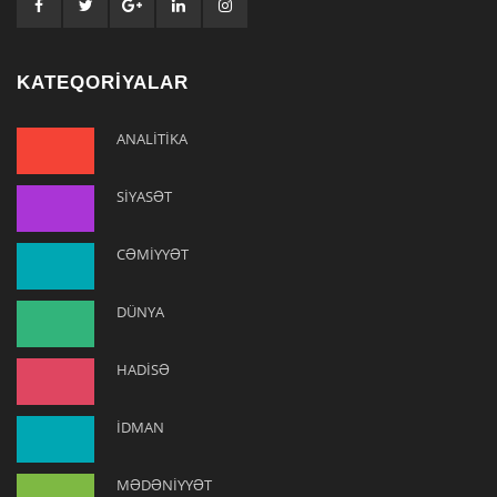
KATEQORİYALAR
ANALİTİKA
SİYASƏT
CƏMİYYƏT
DÜNYA
HADİSƏ
İDMAN
MƏDƏNİYYƏT