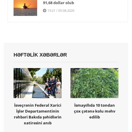
91,68 dollar olub
13:21 / 05.08.2026
HƏFTƏLİK XƏBƏRLƏR
İsveçrənin Federal Xarici
İsmayıllıda 10 tondan
İşlər Departamentinin
çox çətənə kolu məhv
rəhbəri Bakıda şəhidlərin
edilib
xatirəsini anıb