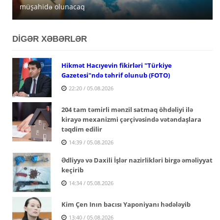
müşahidə olunacaq
açıqlanıb
satışa çıxarır
DİGƏR XƏBƏRLƏR
Hikmət Hacıyevin fikirləri "Türkiye
Gazetesi"ndə təhrif olunub (FOTO)
22:20 / 05.08.2026
204 tam təmirli mənzil satmaq öhdəliyi ilə
kirayə mexanizmi çərçivəsində vətəndaşlara
təqdim edilir
14:39 / 05.08.2026
Ədliyyə və Daxili İşlər nazirlikləri birgə əməliyyat
keçirib
14:34 / 05.08.2026
Kim Çen Inın bacısı Yaponiyanı hədələyib
13:40 / 05.08.2026