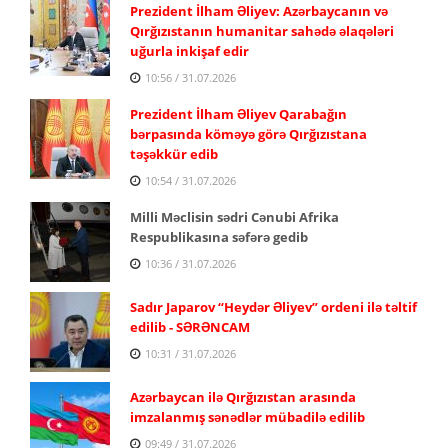
Prezident İlham Əliyev: Azərbaycanın və
Qırğızıstanın humanitar sahədə əlaqələri
uğurla inkişaf edir
10:56 / 31.07.2026
Prezident İlham Əliyev Qarabağın
bərpasında köməyə görə Qırğızıstana
təşəkkür edib
10:54 / 31.07.2026
Milli Məclisin sədri Cənubi Afrika
Respublikasına səfərə gedib
10:36 / 31.07.2026
Sadır Japarov “Heydər Əliyev” ordeni ilə təltif
edilib - SƏRƏNCAM
10:31 / 31.07.2026
Azərbaycan ilə Qırğızıstan arasında
imzalanmış sənədlər mübadilə edilib
09:49 / 31.07.2026