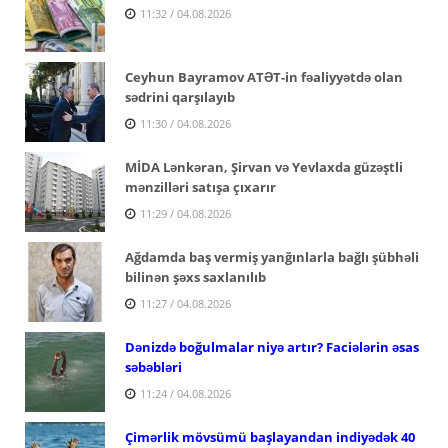
11:32 / 04.08.2026
Ceyhun Bayramov ATƏT-in fəaliyyətdə olan
sədrini qarşılayıb
11:30 / 04.08.2026
MİDA Lənkəran, Şirvan və Yevlaxda güzəştli
mənzilləri satışa çıxarır
11:29 / 04.08.2026
Ağdamda baş vermiş yanğınlarla bağlı şübhəli
bilinən şəxs saxlanılıb
11:27 / 04.08.2026
Dənizdə boğulmalar niyə artır? Faciələrin əsas
səbəbləri
11:24 / 04.08.2026
Çimərlik mövsümü başlayandan indiyədək 40