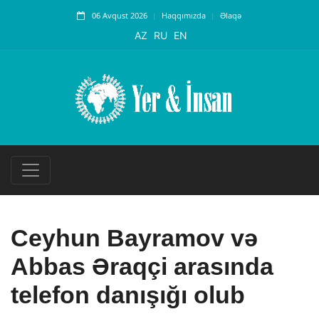
06 Avqust 2026
Haqqımızda
Əlaqə
AZ
RU
EN
Ceyhun Bayramov və
Abbas Əraqçi arasında
telefon danışığı olub