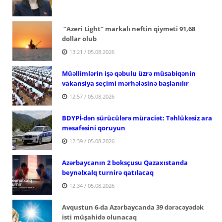
“Azeri Light” markalı neftin qiyməti 91,68
dollar olub
13:21 / 05.08.2026
Müəllimlərin işə qəbulu üzrə müsabiqənin
vakansiya seçimi mərhələsinə başlanılır
12:57 / 05.08.2026
BDYPİ-dən sürücülərə müraciət: Təhlükəsiz ara
məsafəsini qoruyun
12:39 / 05.08.2026
Azərbaycanın 2 boksçusu Qazaxıstanda
beynəlxalq turnirə qatılacaq
12:34 / 05.08.2026
Avqustun 6-da Azərbaycanda 39 dərəcəyədək
isti müşahidə olunacaq