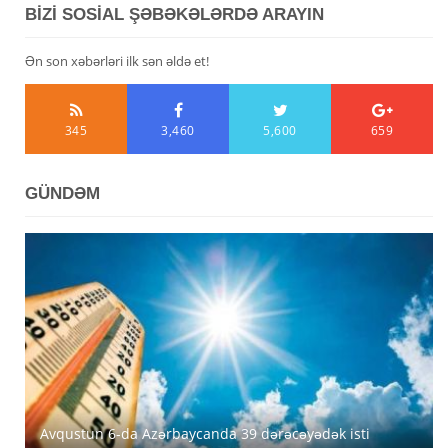
BİZİ SOSİAL ŞƏBƏKƏLƏRDƏ ARAYIN
Ən son xəbərləri ilk sən əldə et!
345
3,460
5,600
659
GÜNDƏM
Avqustun 6-da Azərbaycanda 39 dərəcəyədək isti
Azərbaycanda avqustun 5-nə gözlənilən hava şəraiti
MİDA Lənkəran, Şirvan və Yevlaxda güzəştli mənzilləri