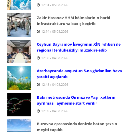
12:31 / 05.08.2026
Zakir Həsənov HHM bölmələrinin hərbi
infrastrukturuna baxış keçirib
12:14 / 05.08.2026
Ceyhun Bayramov İsveçrənin XİN rəhbəri ilə
regional təhlükəsizliyi müzakirə edib
12:50 / 04.08.2026
Azərbaycanda avqustun 5-nə gözlənilən hava
şəraiti açıqlanıb
12:48 / 04.08.2026
Bakı metrosunda Qırmızı və Yaşıl xətlərin
ayrılması layihəsinə start verilir
12:09 / 04.08.2026
Buzovna qəsəbəsində dənizdə batan şəxsin
meyiti tapılıb