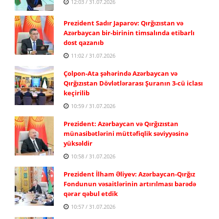
12:03 / 31.07.2026
Prezident Sadır Japarov: Qırğızıstan və
Azərbaycan bir-birinin timsalında etibarlı
dost qazanıb
11:02 / 31.07.2026
Çolpon-Ata şəhərində Azərbaycan və
Qırğızıstan Dövlətlərarası Şuranın 3-cü iclası
keçirilib
10:59 / 31.07.2026
Prezident: Azərbaycan və Qırğızıstan
münasibətlərini müttəfiqlik səviyyəsinə
yüksəldir
10:58 / 31.07.2026
Prezident İlham Əliyev: Azərbaycan-Qırğız
Fondunun vəsaitlərinin artırılması barədə
qərar qəbul etdik
10:57 / 31.07.2026