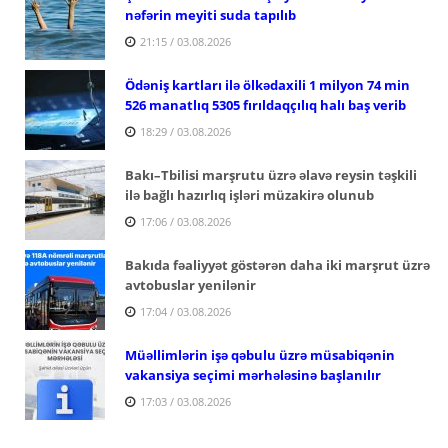
nəfərin meyiti suda tapılıb
21:15 / 03.08.2026
Ödəniş kartları ilə ölkədaxili 1 milyon 74 min
526 manatlıq 5305 fırıldaqçılıq halı baş verib
18:29 / 03.08.2026
Bakı–Tbilisi marşrutu üzrə əlavə reysin təşkili
ilə bağlı hazırlıq işləri müzakirə olunub
17:06 / 03.08.2026
Bakıda fəaliyyət göstərən daha iki marşrut üzrə
avtobuslar yenilənir
17:04 / 03.08.2026
Müəllimlərin işə qəbulu üzrə müsabiqənin
vakansiya seçimi mərhələsinə başlanılır
17:03 / 03.08.2026