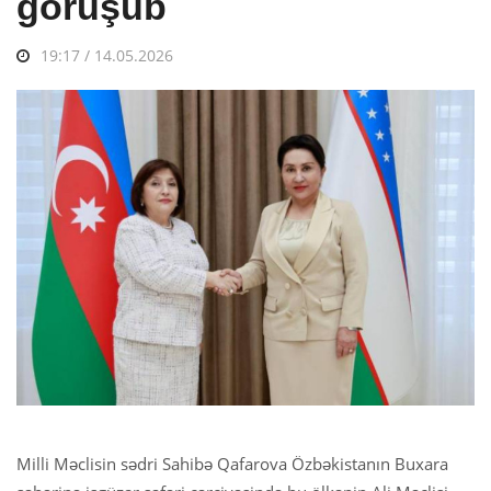
görüşüb
19:17 / 14.05.2026
Milli Məclisin sədri Sahibə Qafarova Özbəkistanın Buxara