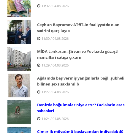
11:32 / 04.08.2026
Ceyhun Bayramov ATƏT-in fəaliyyətdə olan
sədrini qarşılayıb
11:30 / 04.08.2026
MİDA Lənkəran, Şirvan və Yevlaxda güzəştli
mənzilləri satışa çıxarır
11:29 / 04.08.2026
Ağdamda baş vermiş yanğınlarla bağlı şübhəli
bilinən şəxs saxlanılıb
11:27 / 04.08.2026
Dənizdə boğulmalar niyə artır? Faciələrin əsas
səbəbləri
11:24 / 04.08.2026
Çimərlik mövsümü başlayandan indiyədək 40