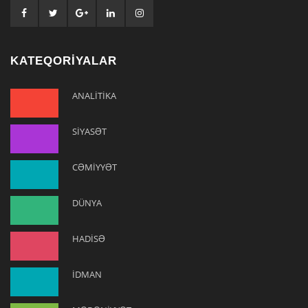
KATEQORİYALAR
ANALİTİKA
SİYASƏT
CƏMİYYƏT
DÜNYA
HADİSƏ
İDMAN