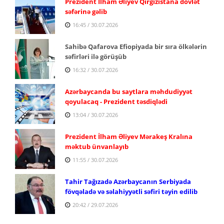
Prezident İlham Əliyev Qırğızıstana dövlət
səfərinə gəlib
16:45 / 30.07.2026
Sahibə Qafarova Efiopiyada bir sıra ölkələrin
səfirləri ilə görüşüb
16:32 / 30.07.2026
Azərbaycanda bu saytlara məhdudiyyət
qoyulacaq - Prezident təsdiqlədi
13:04 / 30.07.2026
Prezident İlham Əliyev Mərakeş Kralına
məktub ünvanlayıb
11:55 / 30.07.2026
Tahir Tağızadə Azərbaycanın Serbiyada
fövqəladə və səlahiyyətli səfiri təyin edilib
20:42 / 29.07.2026