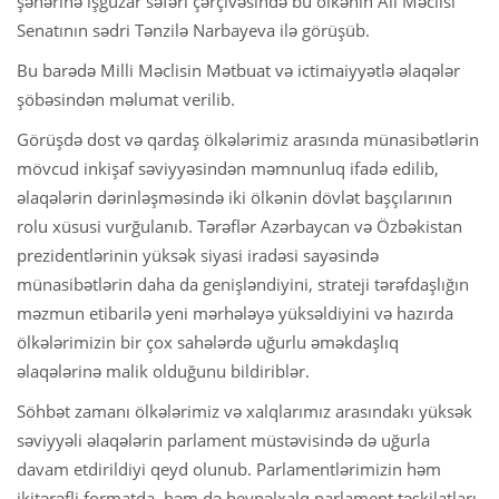
şəhərinə işgüzar səfəri çərçivəsində bu ölkənin Ali Məclisi
Senatının sədri Tənzilə Narbayeva ilə görüşüb.
Bu barədə Milli Məclisin Mətbuat və ictimaiyyətlə əlaqələr
şöbəsindən məlumat verilib.
Görüşdə dost və qardaş ölkələrimiz arasında münasibətlərin
mövcud inkişaf səviyyəsindən məmnunluq ifadə edilib,
əlaqələrin dərinləşməsində iki ölkənin dövlət başçılarının
rolu xüsusi vurğulanıb. Tərəflər Azərbaycan və Özbəkistan
prezidentlərinin yüksək siyasi iradəsi sayəsində
münasibətlərin daha da genişləndiyini, strateji tərəfdaşlığın
məzmun etibarilə yeni mərhələyə yüksəldiyini və hazırda
ölkələrimizin bir çox sahələrdə uğurlu əməkdaşlıq
əlaqələrinə malik olduğunu bildiriblər.
Söhbət zamanı ölkələrimiz və xalqlarımız arasındakı yüksək
səviyyəli əlaqələrin parlament müstəvisində də uğurla
davam etdirildiyi qeyd olunub. Parlamentlərimizin həm
ikitərəfli formatda, həm də beynəlxalq parlament təşkilatları