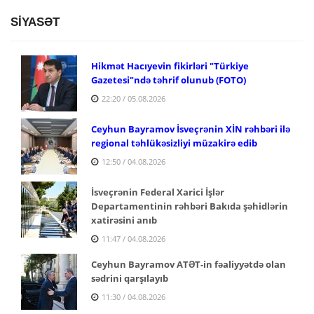
SİYASƏT
Hikmət Hacıyevin fikirləri "Türkiye
Gazetesi"ndə təhrif olunub (FOTO)
22:20 / 05.08.2026
Ceyhun Bayramov İsveçrənin XİN rəhbəri ilə
regional təhlükəsizliyi müzakirə edib
12:50 / 04.08.2026
İsveçrənin Federal Xarici İşlər
Departamentinin rəhbəri Bakıda şəhidlərin
xatirəsini anıb
11:47 / 04.08.2026
Ceyhun Bayramov ATƏT-in fəaliyyətdə olan
sədrini qarşılayıb
11:30 / 04.08.2026