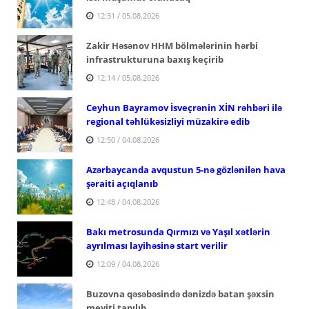
12:31 / 05.08.2026
Zakir Həsənov HHM bölmələrinin hərbi
infrastrukturuna baxış keçirib
12:14 / 05.08.2026
Ceyhun Bayramov İsveçrənin XİN rəhbəri ilə
regional təhlükəsizliyi müzakirə edib
12:50 / 04.08.2026
Azərbaycanda avqustun 5-nə gözlənilən hava
şəraiti açıqlanıb
12:48 / 04.08.2026
Bakı metrosunda Qırmızı və Yaşıl xətlərin
ayrılması layihəsinə start verilir
12:09 / 04.08.2026
Buzovna qəsəbəsində dənizdə batan şəxsin
meyiti tapılıb