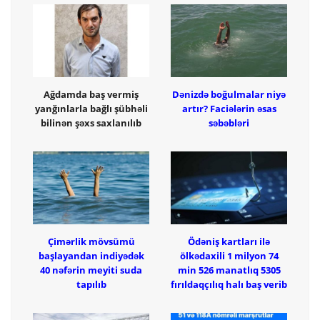
Ağdamda baş vermiş
Dənizdə boğulmalar niyə
yanğınlarla bağlı şübhəli
artır? Faciələrin əsas
bilinən şəxs saxlanılıb
səbəbləri
Çimərlik mövsümü
Ödəniş kartları ilə
başlayandan indiyədək
ölkədaxili 1 milyon 74
40 nəfərin meyiti suda
min 526 manatlıq 5305
tapılıb
fırıldaqçılıq halı baş verib