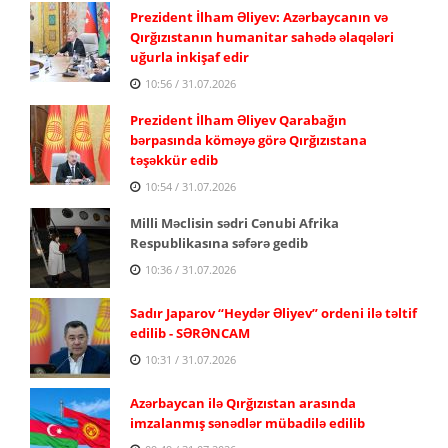
Prezident İlham Əliyev: Azərbaycanın və
Qırğızıstanın humanitar sahədə əlaqələri
uğurla inkişaf edir
10:56 / 31.07.2026
Prezident İlham Əliyev Qarabağın
bərpasında köməyə görə Qırğızıstana
təşəkkür edib
10:54 / 31.07.2026
Milli Məclisin sədri Cənubi Afrika
Respublikasına səfərə gedib
10:36 / 31.07.2026
Sadır Japarov “Heydər Əliyev” ordeni ilə təltif
edilib - SƏRƏNCAM
10:31 / 31.07.2026
Azərbaycan ilə Qırğızıstan arasında
imzalanmış sənədlər mübadilə edilib