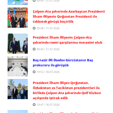
09:49 / 31.07.2026
Çolpon-Ata şəhərində Azərbaycan Prezidenti
İlham Əliyevin Qırğızıstan Prezidenti ilə
təkbətək görüşü keçirilib
09:48 / 31.07.2026
Prezident İlham Əliyevin Çolpon-Ata
şəhərində rəsmi qarşılanma mərasimi olub
09:45 / 31.07.2026
Baş nazir Əli Əsədov Gürcüstanın Baş
prokuroru ilə görüşüb
19:52 / 30.07.2026
Prezident İlham Əliyev Qırğızıstan,
Özbəkistan və Tacikistan prezidentləri ilə
birlikdə Çolpon-Ata şəhərində Qolf Klubun
açılışında iştirak edib
19:47 / 30.07.2026