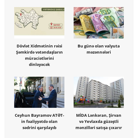
Dövlət Xidmətinin rəisi
Bu günə olan valyuta
Şəmkirdə vətəndaşların
məzənnələri
müraciətlərini
dinləyəcək
Ceyhun Bayramov ATƏT-
MİDA Lənkəran, Şirvan
in fəaliyyətdə olan
və Yevlaxda güzəştli
sədrini qarşılayıb
mənzilləri satışa çıxarır