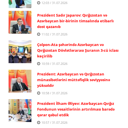
12:03 / 31.07.2026
Prezident Sadır Japarov: Qırğızıstan və
Azərbaycan bir-birinin timsalında etibarlı
dost qazanıb
11:02 / 31.07.2026
Çolpon-Ata şəhərində Azərbaycan və
Qırğızıstan Dövlətlərarası Şuranın 3-cü iclası
keçirilib
10:59 / 31.07.2026
Prezident: Azərbaycan və Qırğızıstan
münasibətlərini müttəfiqlik səviyyəsinə
yüksəldir
10:58 / 31.07.2026
Prezident İlham Əliyev: Azərbaycan-Qırğız
Fondunun vəsaitlərinin artırılması barədə
qərar qəbul etdik
10:57 / 31.07.2026