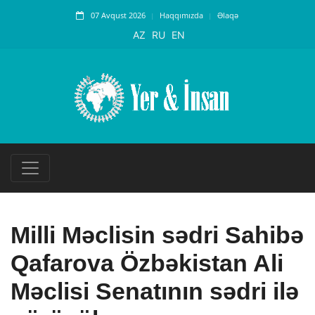
07 Avqust 2026
Haqqımızda
Əlaqə
AZ
RU
EN
Milli Məclisin sədri Sahibə
Qafarova Özbəkistan Ali
Məclisi Senatının sədri ilə