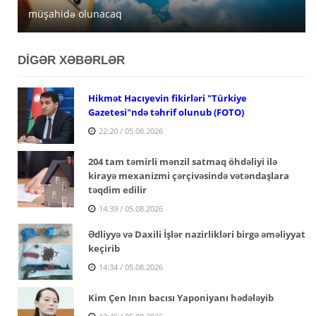
müşahidə olunacaq
açıqlanıb
satışa çıxarır
DİGƏR XƏBƏRLƏR
Hikmət Hacıyevin fikirləri "Türkiye
Gazetesi"ndə təhrif olunub (FOTO)
22:20 / 05.08.2026
204 tam təmirli mənzil satmaq öhdəliyi ilə
kirayə mexanizmi çərçivəsində vətəndaşlara
təqdim edilir
14:39 / 05.08.2026
Ədliyyə və Daxili İşlər nazirlikləri birgə əməliyyat
keçirib
14:34 / 05.08.2026
Kim Çen Inın bacısı Yaponiyanı hədələyib