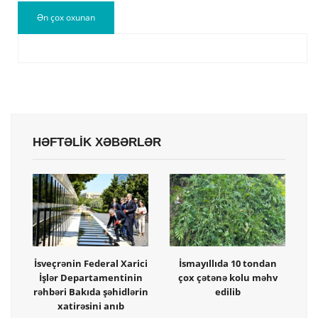
Ən çox oxunan
HƏFTƏLİK XƏBƏRLƏR
İsveçrənin Federal Xarici
İsmayıllıda 10 tondan
İşlər Departamentinin
çox çətənə kolu məhv
rəhbəri Bakıda şəhidlərin
edilib
xatirəsini anıb