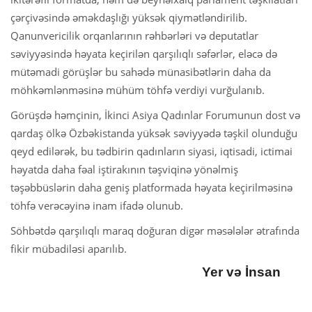
çərçivəsində əməkdaşlığı yüksək qiymətləndirilib.
Qanunvericilik orqanlarının rəhbərləri və deputatlar
səviyyəsində həyata keçirilən qarşılıqlı səfərlər, eləcə də
mütəmadi görüşlər bu sahədə münasibətlərin daha da
möhkəmlənməsinə mühüm töhfə verdiyi vurğulanıb.
Görüşdə həmçinin, İkinci Asiya Qadınlar Forumunun dost və
qardaş ölkə Özbəkistanda yüksək səviyyədə təşkil olunduğu
qeyd edilərək, bu tədbirin qadınların siyasi, iqtisadi, ictimai
həyatda daha fəal iştirakının təşviqinə yönəlmiş
təşəbbüslərin daha geniş platformada həyata keçirilməsinə
töhfə verəcəyinə inam ifadə olunub.
Söhbətdə qarşılıqlı maraq doğuran digər məsələlər ətrafında
fikir mübadiləsi aparılıb.
Yer və İnsan