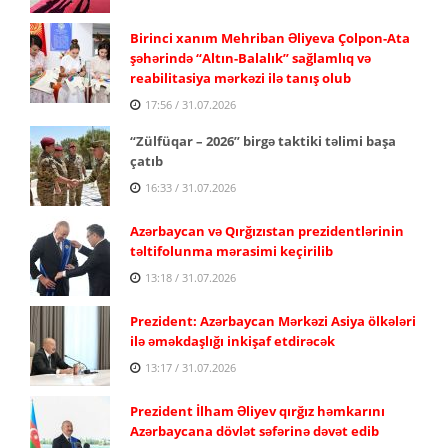
Birinci xanım Mehriban Əliyeva Çolpon-Ata
şəhərində “Altın-Balalık” sağlamlıq və
reabilitasiya mərkəzi ilə tanış olub
17:56 / 31.07.2026
“Zülfüqar – 2026” birgə taktiki təlimi başa
çatıb
16:33 / 31.07.2026
Azərbaycan və Qırğızıstan prezidentlərinin
təltifolunma mərasimi keçirilib
13:18 / 31.07.2026
Prezident: Azərbaycan Mərkəzi Asiya ölkələri
ilə əməkdaşlığı inkişaf etdirəcək
13:17 / 31.07.2026
Prezident İlham Əliyev qırğız həmkarını
Azərbaycana dövlət səfərinə dəvət edib