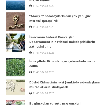
11:50 / 04.08.2026
“Azərişıq” Gədəbəydə 30-dan çox yeni güc
mərkəzi quraşdırıb
11:48 / 04.08.2026
İsveçrənin Federal Xarici İşlər
Departamentinin rəhbəri Bakıda şəhidlərin
xatirəsini anıb
11:47 / 04.08.2026
İsmayıllıda 10 tondan çox çətənə kolu məhv
edilib
11:46 / 04.08.2026
Dövlət Xidmətinin rəisi Şəmkirdə vətəndaşların
müraciətlərini dinləyəcək
11:43 / 04.08.2026
Bu günə olan valyuta məzənnələri