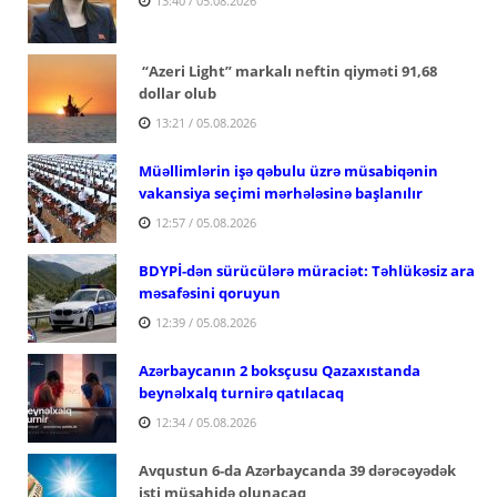
13:40 / 05.08.2026
“Azeri Light” markalı neftin qiyməti 91,68
dollar olub
13:21 / 05.08.2026
Müəllimlərin işə qəbulu üzrə müsabiqənin
vakansiya seçimi mərhələsinə başlanılır
12:57 / 05.08.2026
BDYPİ-dən sürücülərə müraciət: Təhlükəsiz ara
məsafəsini qoruyun
12:39 / 05.08.2026
Azərbaycanın 2 boksçusu Qazaxıstanda
beynəlxalq turnirə qatılacaq
12:34 / 05.08.2026
Avqustun 6-da Azərbaycanda 39 dərəcəyədək
isti müşahidə olunacaq