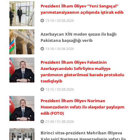
Prezident İlham Əliyev “Yeni Səngəçal”
yarımstansiyasının açılışında iştirak edib
13:19 / 03.08.2026
Azərbaycan XİN mədən qəzası ilə bağlı
Pakistana başsağlığı verib
13:18 / 03.08.2026
Prezident İlham Əliyev Fələstinin
Azərbaycandakı Səfirliyinə maliyyə
yardımının göstərilməsi barədə protokolu
təsdiqləyib
13:15 / 03.08.2026
Prezident İlham Əliyev Nəriman
Həsənzadənin vəfatı ilə əlaqədar paylaşım
edib (FOTO)
21:34 / 01.08.2026
Birinci vitse-prezident Mehriban Əliyeva
Xalq şairi Nəriman Həsənzadənin vəfatı ilə