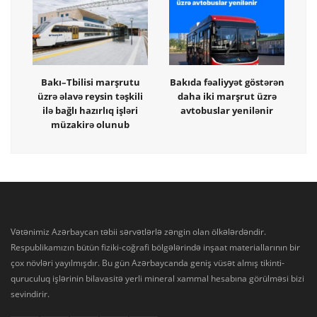
Bakı–Tbilisi marşrutu
Bakıda fəaliyyət göstərən
üzrə əlavə reysin təşkili
daha iki marşrut üzrə
ilə bağlı hazırlıq işləri
avtobuslar yenilənir
müzakirə olunub
Vətənimiz Azərbaycan təbii sərvətlərlə zəngin olan ölkələrdəndir.
Respublikamızın bütün fiziki-coğrafi bölgələrində inşaat materiallarının bir
çox növləri yayılmışdır. Bu gün Azərbaycanda geniş vüsət almış tikinti-
quruculuq işlərinin bilavasitə yerli mineral xammal hesabına görülməsi bizi
sevindirir.