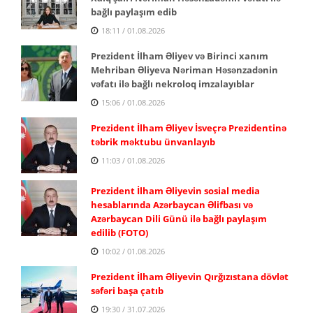
bağlı paylaşım edib
18:11 / 01.08.2026
Prezident İlham Əliyev və Birinci xanım
Mehriban Əliyeva Nəriman Həsənzadənin
vəfatı ilə bağlı nekroloq imzalayıblar
15:06 / 01.08.2026
Prezident İlham Əliyev İsveçrə Prezidentinə
təbrik məktubu ünvanlayıb
11:03 / 01.08.2026
Prezident İlham Əliyevin sosial media
hesablarında Azərbaycan Əlifbası və
Azərbaycan Dili Günü ilə bağlı paylaşım
edilib (FOTO)
10:02 / 01.08.2026
Prezident İlham Əliyevin Qırğızıstana dövlət
səfəri başa çatıb
19:30 / 31.07.2026