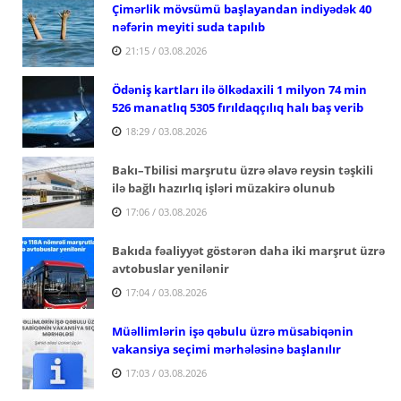
Çimərlik mövsümü başlayandan indiyədək 40
nəfərin meyiti suda tapılıb
21:15 / 03.08.2026
Ödəniş kartları ilə ölkədaxili 1 milyon 74 min
526 manatlıq 5305 fırıldaqçılıq halı baş verib
18:29 / 03.08.2026
Bakı–Tbilisi marşrutu üzrə əlavə reysin təşkili
ilə bağlı hazırlıq işləri müzakirə olunub
17:06 / 03.08.2026
Bakıda fəaliyyət göstərən daha iki marşrut üzrə
avtobuslar yenilənir
17:04 / 03.08.2026
Müəllimlərin işə qəbulu üzrə müsabiqənin
vakansiya seçimi mərhələsinə başlanılır
17:03 / 03.08.2026