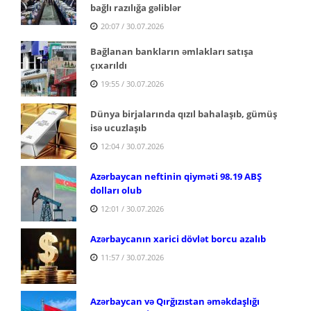
bağlı razılığa gəliblər
20:07 / 30.07.2026
Bağlanan bankların əmlakları satışa
çıxarıldı
19:55 / 30.07.2026
Dünya birjalarında qızıl bahalaşıb, gümüş
isə ucuzlaşıb
12:04 / 30.07.2026
Azərbaycan neftinin qiyməti 98.19 ABŞ
dolları olub
12:01 / 30.07.2026
Azərbaycanın xarici dövlət borcu azalıb
11:57 / 30.07.2026
Azərbaycan və Qırğızıstan əməkdaşlığı