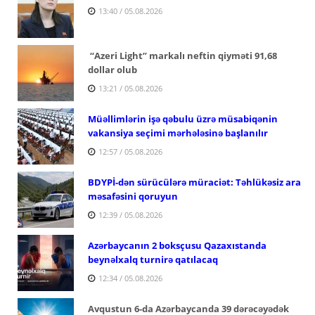
13:40 / 05.08.2026
“Azeri Light” markalı neftin qiyməti 91,68
dollar olub
13:21 / 05.08.2026
Müəllimlərin işə qəbulu üzrə müsabiqənin
vakansiya seçimi mərhələsinə başlanılır
12:57 / 05.08.2026
BDYPİ-dən sürücülərə müraciət: Təhlükəsiz ara
məsafəsini qoruyun
12:39 / 05.08.2026
Azərbaycanın 2 boksçusu Qazaxıstanda
beynəlxalq turnirə qatılacaq
12:34 / 05.08.2026
Avqustun 6-da Azərbaycanda 39 dərəcəyədək