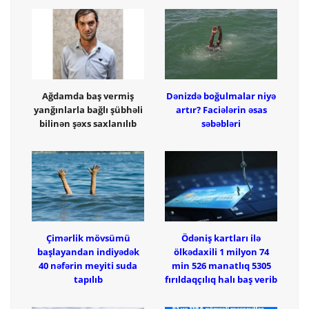
Ağdamda baş vermiş
Dənizdə boğulmalar niyə
yanğınlarla bağlı şübhəli
artır? Faciələrin əsas
bilinən şəxs saxlanılıb
səbəbləri
Çimərlik mövsümü
Ödəniş kartları ilə
başlayandan indiyədək
ölkədaxili 1 milyon 74
40 nəfərin meyiti suda
min 526 manatlıq 5305
tapılıb
fırıldaqçılıq halı baş verib