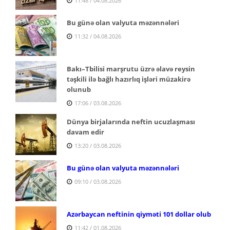
11:48 / 04.08.2026
Bu günə olan valyuta məzənnələri
11:32 / 04.08.2026
Bakı–Tbilisi marşrutu üzrə əlavə reysin
təşkili ilə bağlı hazırlıq işləri müzakirə
olunub
17:06 / 03.08.2026
Dünya birjalarında neftin ucuzlaşması
davam edir
13:20 / 03.08.2026
Bu günə olan valyuta məzənnələri
09:10 / 03.08.2026
Azərbaycan neftinin qiyməti 101 dollar olub
11:42 / 01.08.2026