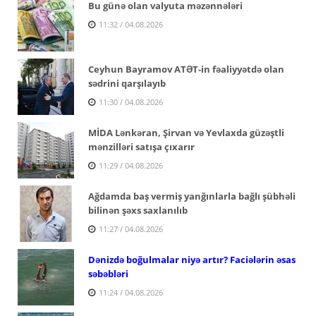
Bu günə olan valyuta məzənnələri
11:32 / 04.08.2026
Ceyhun Bayramov ATƏT-in fəaliyyətdə olan
sədrini qarşılayıb
11:30 / 04.08.2026
MİDA Lənkəran, Şirvan və Yevlaxda güzəştli
mənzilləri satışa çıxarır
11:29 / 04.08.2026
Ağdamda baş vermiş yanğınlarla bağlı şübhəli
bilinən şəxs saxlanılıb
11:27 / 04.08.2026
Dənizdə boğulmalar niyə artır? Faciələrin əsas
səbəbləri
11:24 / 04.08.2026