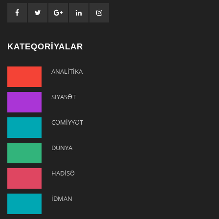
KATEQORİYALAR
ANALİTİKA
SİYASƏT
CƏMİYYƏT
DÜNYA
HADİSƏ
İDMAN