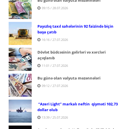
Bu günə olan valyuta məzənnələri
09:15 / 28.07.2026
Payızlıq taxıl sahələrinin 92 faizində biçin
başa çatıb
16:16 / 27.07.2026
Dövlət büdcəsinin gəlirləri və xərcləri
açıqlanıb
11:01 / 27.07.2026
Bu günə olan valyuta məzənnələri
09:12 / 27.07.2026
“Azeri Light” markalı neftin qiyməti 102,73
dollar olub
13:39 / 25.07.2026