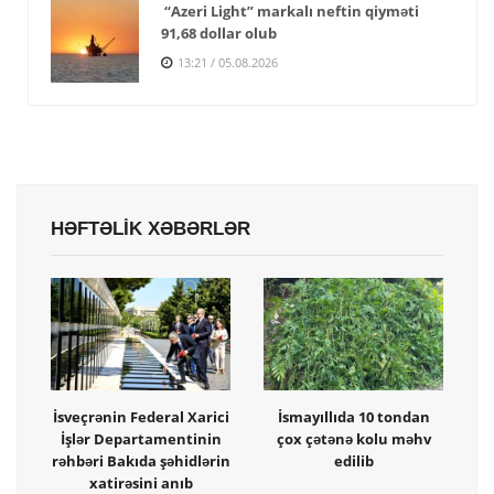
“Azeri Light” markalı neftin qiyməti
91,68 dollar olub
13:21 / 05.08.2026
HƏFTƏLİK XƏBƏRLƏR
İsveçrənin Federal Xarici
İsmayıllıda 10 tondan
İşlər Departamentinin
çox çətənə kolu məhv
rəhbəri Bakıda şəhidlərin
edilib
xatirəsini anıb