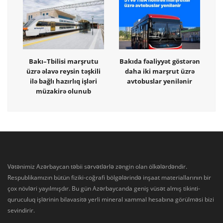
Bakı–Tbilisi marşrutu
Bakıda fəaliyyət göstərən
üzrə əlavə reysin təşkili
daha iki marşrut üzrə
ilə bağlı hazırlıq işləri
avtobuslar yenilənir
müzakirə olunub
Vətənimiz Azərbaycan təbii sərvətlərlə zəngin olan ölkələrdəndir.
Respublikamızın bütün fiziki-coğrafi bölgələrində inşaat materiallarının bir
çox növləri yayılmışdır. Bu gün Azərbaycanda geniş vüsət almış tikinti-
quruculuq işlərinin bilavasitə yerli mineral xammal hesabına görülməsi bizi
sevindirir.