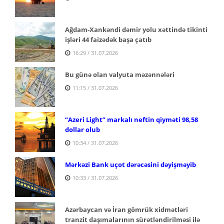
Ağdam-Xankəndi dəmir yolu xəttində tikinti
işləri 44 faizədək başa çatıb
16:29 / 31.07.2026
Bu günə olan valyuta məzənnələri
11:15 / 31.07.2026
“Azeri Light” markalı neftin qiyməti 98,58
dollar olub
10:34 / 31.07.2026
Mərkəzi Bank uçot dərəcəsini dəyişməyib
10:33 / 31.07.2026
Azərbaycan və İran gömrük xidmətləri
tranzit daşımalarının sürətləndirilməsi ilə