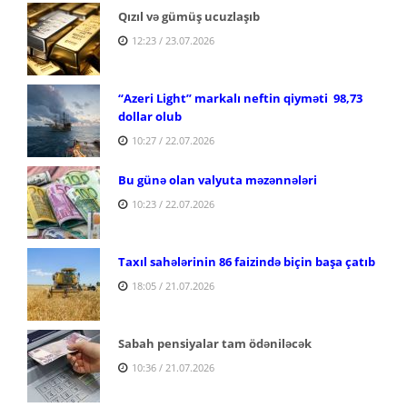
Qızıl və gümüş ucuzlaşıb
12:23 / 23.07.2026
“Azeri Light” markalı neftin qiyməti 98,73
dollar olub
10:27 / 22.07.2026
Bu günə olan valyuta məzənnələri
10:23 / 22.07.2026
Taxıl sahələrinin 86 faizində biçin başa çatıb
18:05 / 21.07.2026
Sabah pensiyalar tam ödəniləcək
10:36 / 21.07.2026