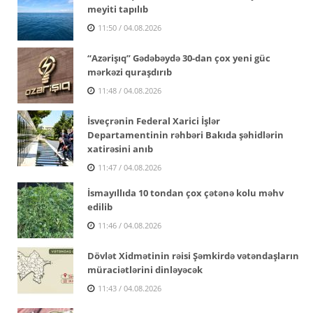
meyiti tapılıb
11:50 / 04.08.2026
“Azərişıq” Gədəbəydə 30-dan çox yeni güc
mərkəzi quraşdırıb
11:48 / 04.08.2026
İsveçrənin Federal Xarici İşlər
Departamentinin rəhbəri Bakıda şəhidlərin
xatirəsini anıb
11:47 / 04.08.2026
İsmayıllıda 10 tondan çox çətənə kolu məhv
edilib
11:46 / 04.08.2026
Dövlət Xidmətinin rəisi Şəmkirdə vətəndaşların
müraciətlərini dinləyəcək
11:43 / 04.08.2026