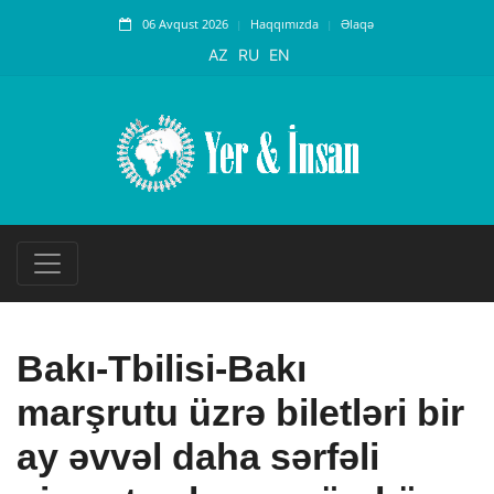
06 Avqust 2026
Haqqımızda
Əlaqə
AZ
RU
EN
Bakı-Tbilisi-Bakı
marşrutu üzrə biletləri bir
ay əvvəl daha sərfəli