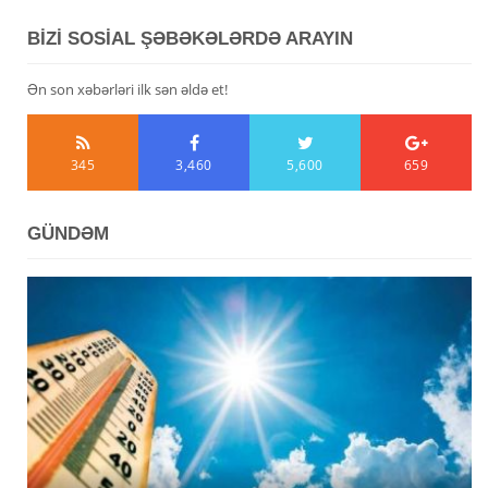
BİZİ SOSİAL ŞƏBƏKƏLƏRDƏ ARAYIN
Ən son xəbərləri ilk sən əldə et!
345
3,460
5,600
659
GÜNDƏM