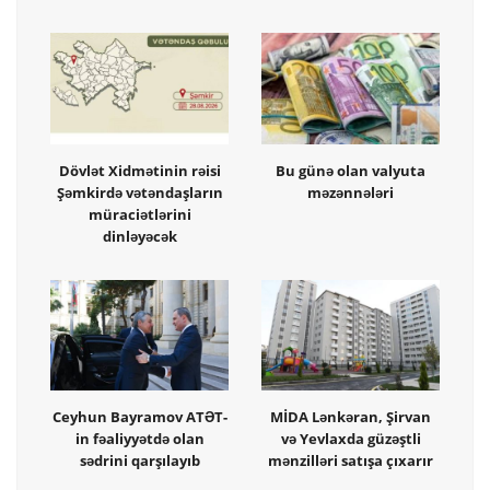
Dövlət Xidmətinin rəisi
Bu günə olan valyuta
Şəmkirdə vətəndaşların
məzənnələri
müraciətlərini
dinləyəcək
Ceyhun Bayramov ATƏT-
MİDA Lənkəran, Şirvan
in fəaliyyətdə olan
və Yevlaxda güzəştli
sədrini qarşılayıb
mənzilləri satışa çıxarır