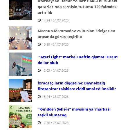
Azərbaycan Dəmir Yolları: Bakı-Tbilisi-Bakı
qatarlarında sərnişin tutumu 120 faizədək
artırılıb
14:24 / 24.07.2026
Məcnun Məmmədov və Ruslan Edelgeriev
arasında görüş keçirilib
13:29 / 24.07.2026
“Azeri Light” markalı neftin qiyməti 109,01
dollar olub
12:03 / 24.07.2026
İxracatçıların diqqətinə: Beynəlxalq
fitosanitar tələblərə ciddi əməl edilməlidir
18:44 / 23.07.2026
“Kənddən Şəhərə” mövsüm yarmarkası
təşkil olunacaq
12:56 / 23.07.2026