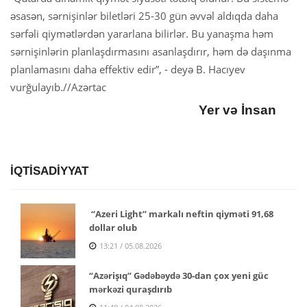
əsasən, sərnişinlər biletləri 25-30 gün əvvəl aldıqda daha
sərfəli qiymətlərdən yararlana bilirlər. Bu yanaşma həm
sərnişinlərin planlaşdırmasını asanlaşdırır, həm də daşınma
planlamasını daha effektiv edir”, - deyə B. Hacıyev
vurğulayıb.//Azərtac
Yer və İnsan
İQTİSADİYYAT
“Azeri Light” markalı neftin qiyməti 91,68
dollar olub
13:21 / 05.08.2026
“Azərişıq” Gədəbəydə 30-dan çox yeni güc
mərkəzi quraşdırıb