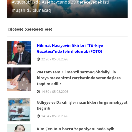
Avqustun 6-da Azərbaycanda 39 dərəcəyədək isti
Azərbaycanda avqustun 5-nə gözlənilən hava şəraiti
MİDA Lənkəran, Şirvan və Yevlaxda güzəştli mənzilləri
müşahidə olunacaq
açıqlanıb
satışa çıxarır
DİGƏR XƏBƏRLƏR
Hikmət Hacıyevin fikirləri "Türkiye
Gazetesi"ndə təhrif olunub (FOTO)
22:20 / 05.08.2026
204 tam təmirli mənzil satmaq öhdəliyi ilə
kirayə mexanizmi çərçivəsində vətəndaşlara
təqdim edilir
14:39 / 05.08.2026
Ədliyyə və Daxili İşlər nazirlikləri birgə əməliyyat
keçirib
14:34 / 05.08.2026
Kim Çen Inın bacısı Yaponiyanı hədələyib