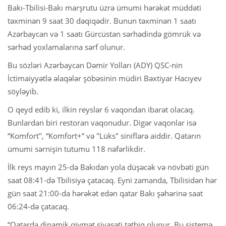
Bakı-Tbilisi-Bakı marşrutu üzrə ümumi hərəkət müddəti
təxminən 9 saat 30 dəqiqədir. Bunun təxminən 1 saatı
Azərbaycan və 1 saatı Gürcüstan sərhədində gömrük və
sərhəd yoxlamalarına sərf olunur.
Bu sözləri Azərbaycan Dəmir Yolları (ADY) QSC-nin
İctimaiyyətlə əlaqələr şöbəsinin müdiri Bəxtiyar Hacıyev
söyləyib.
O qeyd edib ki, ilkin reyslər 6 vaqondan ibarət olacaq.
Bunlardan biri restoran vaqonudur. Digər vaqonlar isə
“Komfort", “Komfort+” və "Lüks" siniflərə aiddir. Qatarın
ümumi sərnişin tutumu 118 nəfərlikdir.
İlk reys mayın 25-də Bakıdan yola düşəcək və növbəti gün
saat 08:41-də Tbilisiyə çatacaq. Eyni zamanda, Tbilisidən hər
gün saat 21:00-da hərəkət edən qatar Bakı şəhərinə saat
06:24-də çatacaq.
“Qatarda dinamik qiymət siyasəti tətbiq olunur. Bu sistemə