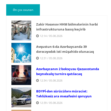
Ən çox oxunan
Zakir Həsənov HHM bölmələrinin hərbi
infrastrukturuna baxış keçirib
12:14 / 05.08.2026
Avqustun 6-da Azərbaycanda 39
dərəcəyədək isti müşahidə olunacaq
12:31 / 05.08.2026
Azərbaycanın 2 boksçusu Qazaxıstanda
beynəlxalq turnirə qatılacaq
12:34 / 05.08.2026
BDYPİ-dən sürücülərə müraciət:
Təhlükəsiz ara məsafəsini qoruyun
12:39 / 05.08.2026