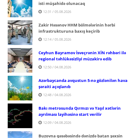
isti müşahidə olunacaq
12:31 / 05.08.2026
Zakir Həsənov HHM bölmələrinin hərbi
infrastrukturuna baxış keçirib
12:14 / 05.08.2026
Ceyhun Bayramov İsveçrənin XİN rəhbəri ilə
regional təhlükəsizliyi müzakirə edib
12:50 / 04.08.2026
Azərbaycanda avqustun 5-nə gözlənilən hava
şəraiti açıqlanıb
12:48 / 04.08.2026
Bakı metrosunda Qırmızı və Yaşıl xətlərin
ayrılması layihəsinə start verilir
12:09 / 04.08.2026
Buzovna qəsəbəsində dənizdə batan şəxsin