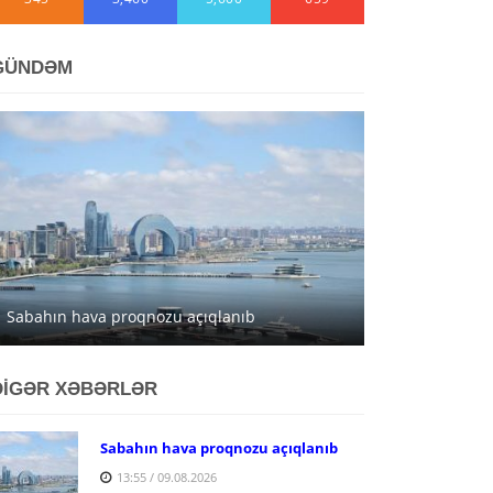
GÜNDƏM
Sabahın hava proqnozu açıqlanıb
DİGƏR XƏBƏRLƏR
Sabahın hava proqnozu açıqlanıb
13:55 / 09.08.2026