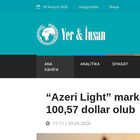
09 Avqust 2026
Haqqımızda
Əlaqə
ANA
ANALİTİKA
SİYASƏT
SƏHİFƏ
“Azeri Light” marka
100,57 dollar olub
11:11 / 29.05.2026