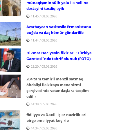
münaqişənin sülh yolu ilə həllinə
dəstəyini təsdiqləyib
11:45 / 08.08.2026
Azərbaycan vasitəsilə Ermənistana
buğda və daş kömür göndərilib
11:44 / 08.08.2026
Hikmət Hacıyevin fikirləri "Türkiye
Gazetesi"ndə təhrif olunub (FOTO)
22:20 / 05.08.2026
204 tam təmirli mənzil satmaq
öhdəliyi ilə kirayə mexanizmi
çərçivəsində vətəndaşlara təqdim
edilir
14:39 / 05.08.2026
Ədliyyə və Daxili İşlər nazirlikləri
birgə əməliyyat keçirib
14:34 / 05.08.2026