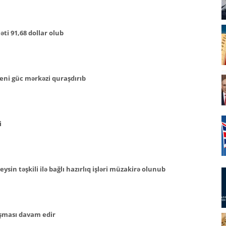
ti 91,68 dollar olub
eni güc mərkəzi quraşdırıb
i
ysin təşkili ilə bağlı hazırlıq işləri müzakirə olunub
aşması davam edir