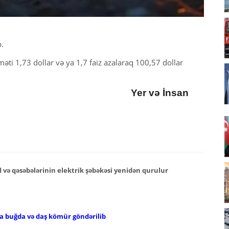
.
yməti 1,73 dollar və ya 1,7 faiz azalaraq 100,57 dollar
Yer və İnsan
d və qəsəbələrinin elektrik şəbəkəsi yenidən qurulur
a buğda və daş kömür göndərilib