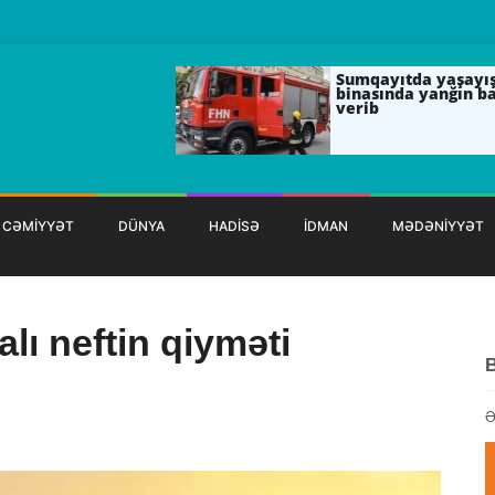
Sumqayıtda yaşayı
binasında yanğın b
verib
CƏMİYYƏT
DÜNYA
HADİSƏ
İDMAN
MƏDƏNİYYƏT
lı neftin qiyməti
Ə