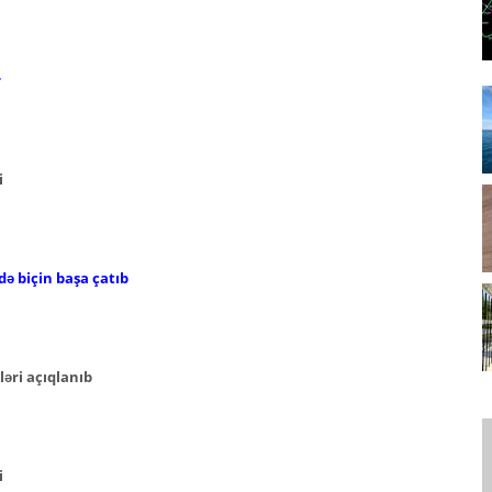
r
i
ndə biçin başa çatıb
ləri açıqlanıb
i