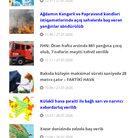
12:31 / 27.07.2026
Ağdamın Kəngərli və Papravənd kəndləri
istiqamətlərində açıq sahələrdə baş verən
yanğınlar söndürülüb
11:46 / 27.07.2026
FHN: Ötən həftə ərzində 881 yanğına çıxış
olub, 7 nəfərin meyiti təhvil verilib
11:11 / 27.07.2026
Bakıda küləyin maksimal sürəti saniyədə 28
metrə çatır – FAKTİKİ HAVA
10:39 / 27.07.2026
Küləkli hava şəraiti ilə bağlı sarı və narıncı
xəbərdarlıq verilib
13:23 / 26.07.2026
Xəzər dənizində zəlzələ baş verib
13:08 / 26.07.2026