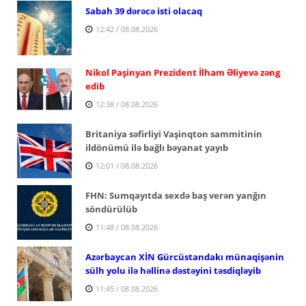
Sabah 39 dərəcə isti olacaq
12:42 / 08.08.2026
Nikol Paşinyan Prezident İlham Əliyevə zəng
edib
12:38 / 08.08.2026
Britaniya səfirliyi Vaşinqton sammitinin
ildönümü ilə bağlı bəyanat yayıb
12:01 / 08.08.2026
FHN: Sumqayıtda sexdə baş verən yanğın
söndürülüb
11:48 / 08.08.2026
Azərbaycan XİN Gürcüstandakı münaqişənin
sülh yolu ilə həllinə dəstəyini təsdiqləyib
11:45 / 08.08.2026