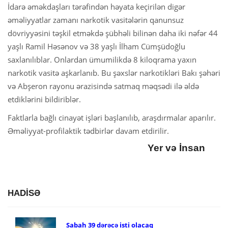
İdarə əməkdaşları tərəfindən həyata keçirilən digər
əməliyyatlar zamanı narkotik vasitələrin qanunsuz
dövriyyəsini təşkil etməkdə şübhəli bilinən daha iki nəfər 44
yaşlı Ramil Həsənov və 38 yaşlı İlham Cümşüdoğlu
saxlanılıblar. Onlardan ümumilikdə 8 kiloqrama yaxın
narkotik vasitə aşkarlanıb. Bu şəxslər narkotikləri Bakı şəhəri
və Abşeron rayonu ərazisində satmaq məqsədi ilə əldə
etdiklərini bildiriblər.
Faktlarla bağlı cinayət işləri başlanılıb, araşdırmalar aparılır.
Əməliyyat-profilaktik tədbirlər davam etdirilir.
Yer və İnsan
HADİSƏ
Sabah 39 dərəcə isti olacaq