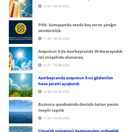
12:42 / 08.08.2026
FHN: Sumqayıtda sexdə baş verən yanğın
söndürülüb
11:48 / 08.08.2026
Avqustun 6-da Azərbaycanda 39 dərəcəyədək
isti müşahidə olunacaq
12:31 / 05.08.2026
Azərbaycanda avqustun 5-nə gözlənilən
hava şəraiti açıqlanıb
12:48 / 04.08.2026
Buzovna qəsəbəsində dənizdə batan şəxsin
meyiti tapılıb
11:50 / 04.08.2026
Çimərlik mövsümü başlayandan indiyədək