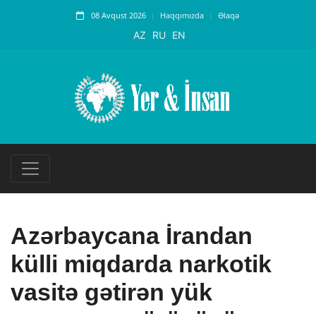
08 Avqust 2026
Haqqımızda
Əlaqə
AZ
RU
EN
Azərbaycana İrandan
külli miqdarda narkotik
vasitə gətirən yük