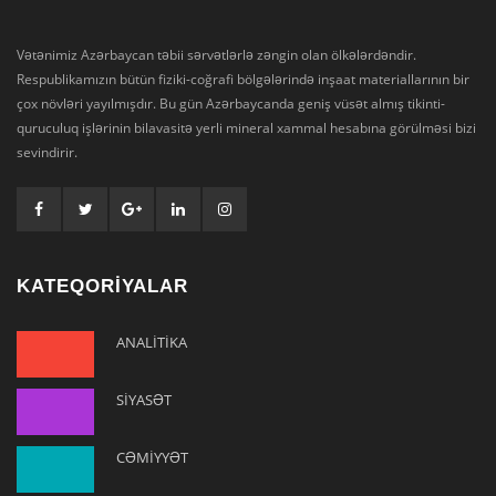
Vətənimiz Azərbaycan təbii sərvətlərlə zəngin olan ölkələrdəndir.
Respublikamızın bütün fiziki-coğrafi bölgələrində inşaat materiallarının bir
çox növləri yayılmışdır. Bu gün Azərbaycanda geniş vüsət almış tikinti-
quruculuq işlərinin bilavasitə yerli mineral xammal hesabına görülməsi bizi
sevindirir.
KATEQORİYALAR
ANALİTİKA
SİYASƏT
CƏMİYYƏT