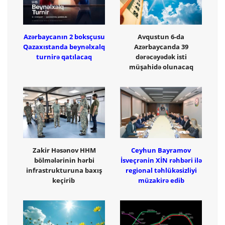
Azərbaycanın 2 boksçusu
Avqustun 6-da
Qazaxıstanda beynəlxalq
Azərbaycanda 39
turnirə qatılacaq
dərəcəyədək isti
müşahidə olunacaq
Zakir Həsənov HHM
Ceyhun Bayramov
bölmələrinin hərbi
İsveçrənin XİN rəhbəri ilə
infrastrukturuna baxış
regional təhlükəsizliyi
keçirib
müzakirə edib