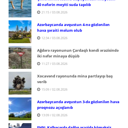
40 nəfərin meyiti suda tapılıb
21:15 / 03.08.2026
Azərbaycanda avqustun 4-nə gözlənilən
hava şəraiti məlum olub
12:34 / 03.08.2026
Ağdərə rayonunun Çardaqlı kəndi ərazisində
iki nəfər minaya düşüb
11:27 / 03.08.2026
Xocavənd rayonunda mina partlayışı baş
verib
15:09 / 02.08.2026
Azərbaycanda avqustun 3-də gözlənilən hava
proqnozu açıqlanıb
13:09 / 02.08.2026
FHN: Kəlbəcərdə dağlıq ərazidə köməksiz