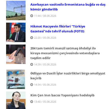
Azərbaycan vasitəsilə Ermənistana buğda və daş
kömür göndərilib
11:44 / 08.08.2026
Hikmət Hacıyevin fikirləri "Türkiye
Gazetesi"ndə təhrif olunub (FOTO)
22:20 / 05.08.2026
204 tam təmirli mənzil satmaq öhdəliyi ilə
kirayə mexanizmi çərçivəsində vətəndaşlara
təqdim edilir
14:39 / 05.08.2026
Ədliyyə və Daxili İşlər nazirlikləri birgə əməliyyat
keçirib
14:34 / 05.08.2026
Kim Çen Inın bacısı Yaponiyanı hədələyib
13:40 / 05.08.2026