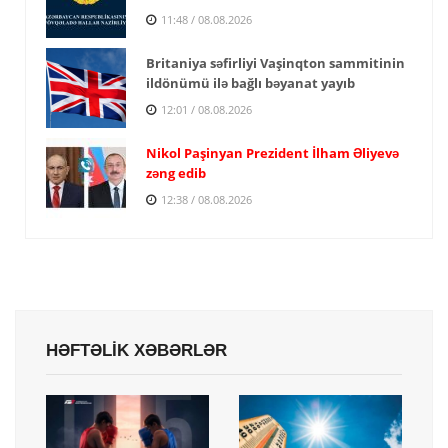
11:48 / 08.08.2026
Britaniya səfirliyi Vaşinqton sammitinin
ildönümü ilə bağlı bəyanat yayıb
12:01 / 08.08.2026
Nikol Paşinyan Prezident İlham Əliyevə
zəng edib
12:38 / 08.08.2026
HƏFTƏLİK XƏBƏRLƏR