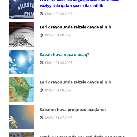
vəziyyətdə qalan şəxs xilas edilib
13:04 / 02.08.2026
Lerik rayonunda zəlzələ qeydə alınıb
19:59 / 01.08.2026
Sabah hava necə olacaq?
13:04 / 01.08.2026
Lerik rayonunda zəlzələ qeydə alınıb
10:05 / 01.08.2026
Sabahın hava proqnozu açıqlandı
12:28 / 31.07.2026
Şəmkir rayonunda narkotiklərin qanunsuz