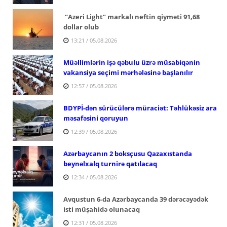
“Azeri Light” markalı neftin qiyməti 91,68
dollar olub
13:21 / 05.08.2026
Müəllimlərin işə qəbulu üzrə müsabiqənin
vakansiya seçimi mərhələsinə başlanılır
12:57 / 05.08.2026
BDYPİ-dən sürücülərə müraciət: Təhlükəsiz ara
məsafəsini qoruyun
12:39 / 05.08.2026
Azərbaycanın 2 boksçusu Qazaxıstanda
beynəlxalq turnirə qatılacaq
12:34 / 05.08.2026
Avqustun 6-da Azərbaycanda 39 dərəcəyədək
isti müşahidə olunacaq
12:31 / 05.08.2026