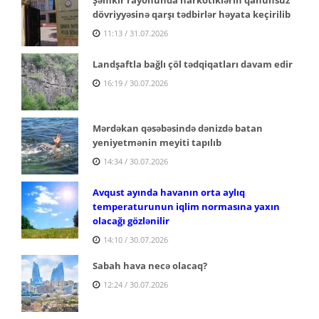
dövriyyəsinə qarşı tədbirlər həyata keçirilib
11:13 / 31.07.2026
Landşaftla bağlı çöl tədqiqatları davam edir
16:19 / 30.07.2026
Mərdəkan qəsəbəsində dənizdə batan
yeniyetmənin meyiti tapılıb
14:34 / 30.07.2026
Avqust ayında havanın orta aylıq
temperaturunun iqlim normasına yaxın
olacağı gözlənilir
14:10 / 30.07.2026
Sabah hava necə olacaq?
12:24 / 30.07.2026