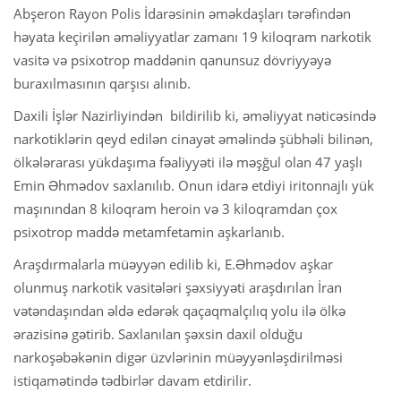
Abşeron Rayon Polis İdarəsinin əməkdaşları tərəfindən
həyata keçirilən əməliyyatlar zamanı 19 kiloqram narkotik
vasitə və psixotrop maddənin qanunsuz dövriyyəyə
buraxılmasının qarşısı alınıb.
Daxili İşlər Nazirliyindən bildirilib ki, əməliyyat nəticəsində
narkotiklərin qeyd edilən cinayət əməlində şübhəli bilinən,
ölkələrarası yükdaşıma fəaliyyəti ilə məşğul olan 47 yaşlı
Emin Əhmədov saxlanılıb. Onun idarə etdiyi iritonnajlı yük
maşınından 8 kiloqram heroin və 3 kiloqramdan çox
psixotrop maddə metamfetamin aşkarlanıb.
Araşdırmalarla müəyyən edilib ki, E.Əhmədov aşkar
olunmuş narkotik vasitələri şəxsiyyəti araşdırılan İran
vətəndaşından əldə edərək qaçaqmalçılıq yolu ilə ölkə
ərazisinə gətirib. Saxlanılan şəxsin daxil olduğu
narkoşəbəkənin digər üzvlərinin müəyyənləşdirilməsi
istiqamətində tədbirlər davam etdirilir.