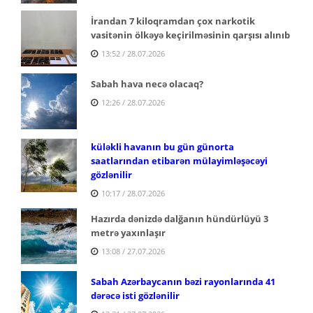
İrandan 7 kiloqramdan çox narkotik
vasitənin ölkəyə keçirilməsinin qarşısı alınıb
13:52 / 28.07.2026
Sabah hava necə olacaq?
12:26 / 28.07.2026
küləkli havanın bu gün günorta
saatlarından etibarən mülayimləşəcəyi
gözlənilir
10:17 / 28.07.2026
Hazırda dənizdə dalğanın hündürlüyü 3
metrə yaxınlaşır
13:08 / 27.07.2026
Sabah Azərbaycanın bəzi rayonlarında 41
dərəcə isti gözlənilir