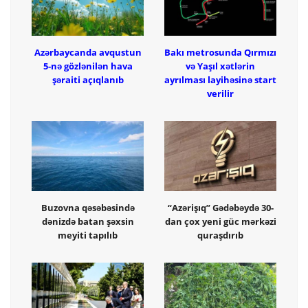
Azərbaycanda avqustun
Bakı metrosunda Qırmızı
5-nə gözlənilən hava
və Yaşıl xətlərin
şəraiti açıqlanıb
ayrılması layihəsinə start
verilir
Buzovna qəsəbəsində
“Azərişıq” Gədəbəydə 30-
dənizdə batan şəxsin
dan çox yeni güc mərkəzi
meyiti tapılıb
quraşdırıb