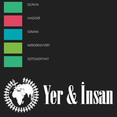
DÜNYA
HADİSƏ
İDMAN
MƏDƏNİYYƏT
İQTİSADİYYAT