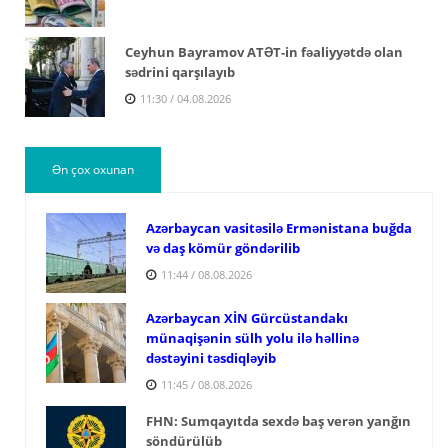
Ceyhun Bayramov ATƏT-in fəaliyyətdə olan
sədrini qarşılayıb
11:30 / 04.08.2026
Ən çox oxunan
Azərbaycan vasitəsilə Ermənistana buğda
və daş kömür göndərilib
11:44 / 08.08.2026
Azərbaycan XİN Gürcüstandakı
münaqişənin sülh yolu ilə həllinə
dəstəyini təsdiqləyib
11:45 / 08.08.2026
FHN: Sumqayıtda sexdə baş verən yanğın
söndürülüb