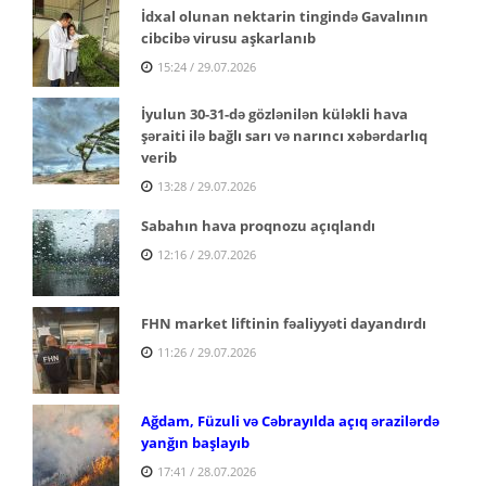
İdxal olunan nektarin tingində Gavalının
cibcibə virusu aşkarlanıb
15:24 / 29.07.2026
İyulun 30-31-də gözlənilən küləkli hava
şəraiti ilə bağlı sarı və narıncı xəbərdarlıq
verib
13:28 / 29.07.2026
Sabahın hava proqnozu açıqlandı
12:16 / 29.07.2026
FHN market liftinin fəaliyyəti dayandırdı
11:26 / 29.07.2026
Ağdam, Füzuli və Cəbrayılda açıq ərazilərdə
yanğın başlayıb
17:41 / 28.07.2026