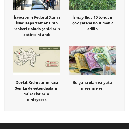
İsveçrənin Federal Xarici
İsmayıllıda 10 tondan
İşlər Departamentinin
çox çətənə kolu məhv
rəhbəri Bakıda şəhidlərin
edilib
xatirəsini anıb
Dövlət Xidmətinin rəisi
Bu günə olan valyuta
Şəmkirdə vətəndaşların
məzənnələri
müraciətlərini
dinləyəcək