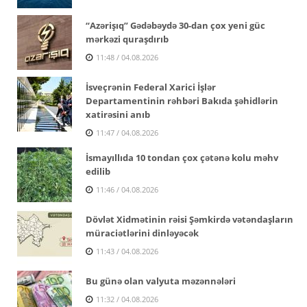
“Azərişıq” Gədəbəydə 30-dan çox yeni güc
mərkəzi quraşdırıb
11:48 / 04.08.2026
İsveçrənin Federal Xarici İşlər
Departamentinin rəhbəri Bakıda şəhidlərin
xatirəsini anıb
11:47 / 04.08.2026
İsmayıllıda 10 tondan çox çətənə kolu məhv
edilib
11:46 / 04.08.2026
Dövlət Xidmətinin rəisi Şəmkirdə vətəndaşların
müraciətlərini dinləyəcək
11:43 / 04.08.2026
Bu günə olan valyuta məzənnələri
11:32 / 04.08.2026