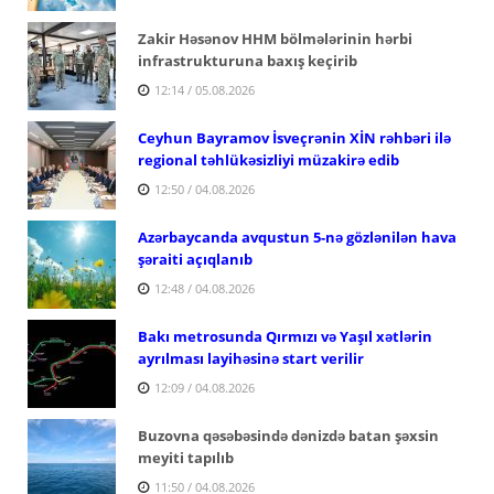
Zakir Həsənov HHM bölmələrinin hərbi
infrastrukturuna baxış keçirib
12:14 / 05.08.2026
Ceyhun Bayramov İsveçrənin XİN rəhbəri ilə
regional təhlükəsizliyi müzakirə edib
12:50 / 04.08.2026
Azərbaycanda avqustun 5-nə gözlənilən hava
şəraiti açıqlanıb
12:48 / 04.08.2026
Bakı metrosunda Qırmızı və Yaşıl xətlərin
ayrılması layihəsinə start verilir
12:09 / 04.08.2026
Buzovna qəsəbəsində dənizdə batan şəxsin
meyiti tapılıb
11:50 / 04.08.2026