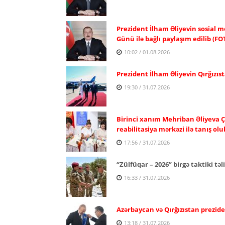
Prezident İlham Əliyevin sosial m
Günü ilə bağlı paylaşım edilib (FO
10:02 / 01.08.2026
Prezident İlham Əliyevin Qırğızıst
19:30 / 31.07.2026
Birinci xanım Mehriban Əliyeva Ç
reabilitasiya mərkəzi ilə tanış olu
17:56 / 31.07.2026
“Zülfüqar – 2026” birgə taktiki təl
16:33 / 31.07.2026
Azərbaycan və Qırğızıstan prezide
13:18 / 31.07.2026