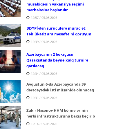
müsabiqənin vakansiya seçimi
mərhələsinə başlanılır
12:57 / 05.08.2026
BDYPİ-dən sürücülərə müraciət:
Təhlükəsiz ara məsafəsini qoruyun
12:39 / 05.08.2026
Azərbaycanın 2 boksçusu
Qazaxıstanda beynəlxalq turnirə
qatılacaq
12:34 / 05.08.2026
Avqustun 6-da Azərbaycanda 39
dərəcəyədək isti müşahidə olunacaq
12:31 / 05.08.2026
Zakir Həsənov HHM bölmələrinin
hərbi infrastrukturuna baxış keçirib
12:14 / 05.08.2026