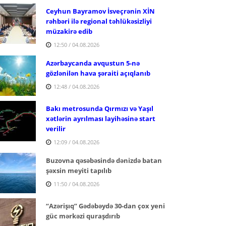
Ceyhun Bayramov İsveçrənin XİN
rəhbəri ilə regional təhlükəsizliyi
müzakirə edib
12:50 / 04.08.2026
Azərbaycanda avqustun 5-nə
gözlənilən hava şəraiti açıqlanıb
12:48 / 04.08.2026
Bakı metrosunda Qırmızı və Yaşıl
xətlərin ayrılması layihəsinə start
verilir
12:09 / 04.08.2026
Buzovna qəsəbəsində dənizdə batan
şəxsin meyiti tapılıb
11:50 / 04.08.2026
“Azərişıq” Gədəbəydə 30-dan çox yeni
güc mərkəzi quraşdırıb