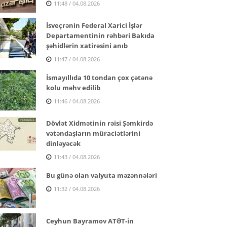
11:48 / 04.08.2026
İsveçrənin Federal Xarici İşlər
Departamentinin rəhbəri Bakıda
şəhidlərin xatirəsini anıb
11:47 / 04.08.2026
İsmayıllıda 10 tondan çox çətənə
kolu məhv edilib
11:46 / 04.08.2026
Dövlət Xidmətinin rəisi Şəmkirdə
vətəndaşların müraciətlərini
dinləyəcək
11:43 / 04.08.2026
Bu günə olan valyuta məzənnələri
11:32 / 04.08.2026
Ceyhun Bayramov ATƏT-in