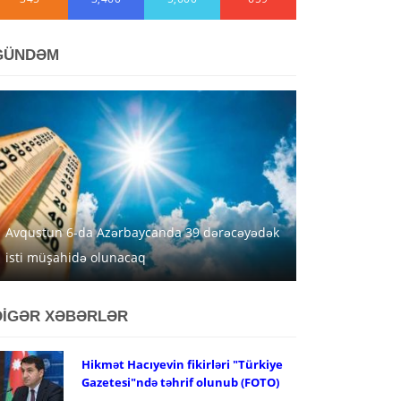
GÜNDƏM
Avqustun 6-da Azərbaycanda 39 dərəcəyədək
isti müşahidə olunacaq
DİGƏR XƏBƏRLƏR
Hikmət Hacıyevin fikirləri "Türkiye
Gazetesi"ndə təhrif olunub (FOTO)