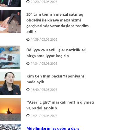
22:20 / 05.08.2026
204 tam təmirli mənzil satmaq
öhdəliyi ilə kirayə mexanizmi
çərçivəsində vətəndaşlara təqdim
edilir
14:39 / 05.08.2026
Ədliyyə və Daxili İşlər nazirlikləri
birgə əməliyyat keçirib
14:34 / 05.08.2026
Kim Çen Inın bacısı Yaponiyanı
hədələyib
13:40 / 05.08.2026
“Azeri Light” markalı neftin qiyməti
91,68 dollar olub
13:21 / 05.08.2026
Müəllimlərin işə qəbulu üzrə