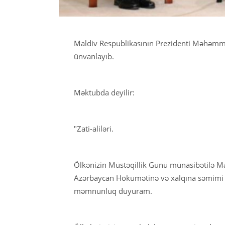
Maldiv Respublikasının Prezidenti Məhəmm
ünvanlayıb.
Məktubda deyilir:
"Zati-aliləri.
Ölkənizin Müstəqillik Günü münasibətilə Ma
Azərbaycan Hökumətinə və xalqına səmimi t
məmnunluq duyuram.