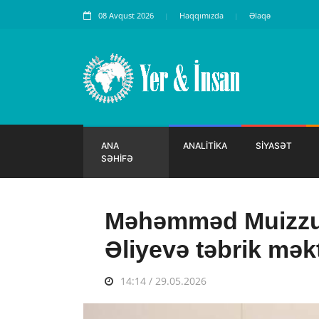
08 Avqust 2026
Haqqımızda
Əlaqə
ANA
ANALİTİKA
SİYASƏT
SƏHİFƏ
Məhəmməd Muizzu 
Əliyevə təbrik mə
14:14 / 29.05.2026