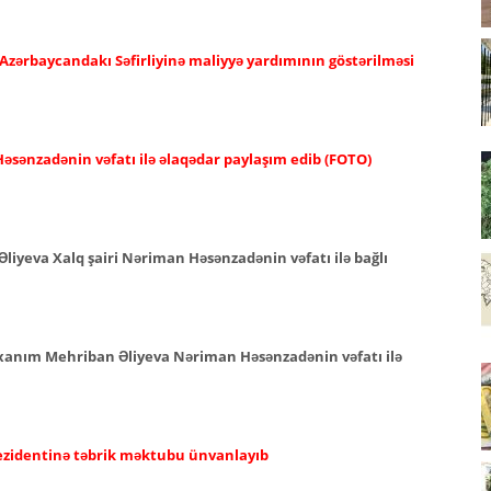
 Azərbaycandakı Səfirliyinə maliyyə yardımının göstərilməsi
əsənzadənin vəfatı ilə əlaqədar paylaşım edib (FOTO)
Əliyeva Xalq şairi Nəriman Həsənzadənin vəfatı ilə bağlı
i xanım Mehriban Əliyeva Nəriman Həsənzadənin vəfatı ilə
rezidentinə təbrik məktubu ünvanlayıb