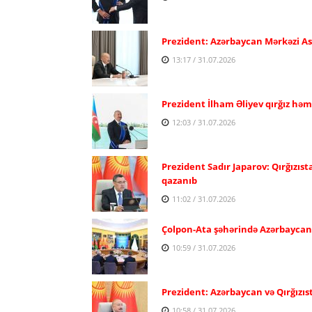
Prezident: Azərbaycan Mərkəzi Asiy
13:17 / 31.07.2026
Prezident İlham Əliyev qırğız həm
12:03 / 31.07.2026
Prezident Sadır Japarov: Qırğızıst
qazanıb
11:02 / 31.07.2026
Çolpon-Ata şəhərində Azərbaycan və
10:59 / 31.07.2026
Prezident: Azərbaycan və Qırğızıs
10:58 / 31.07.2026