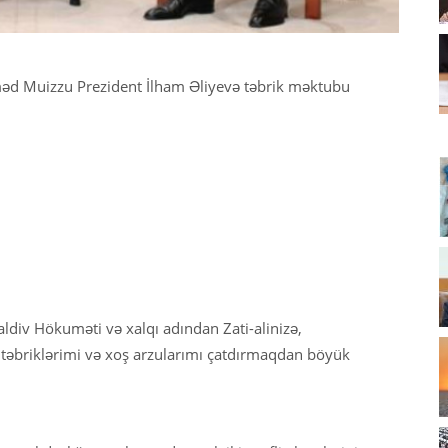
əd Muizzu Prezident İlham Əliyevə təbrik məktubu
ldiv Hökuməti və xalqı adından Zati-alinizə,
əbriklərimi və xoş arzularımı çatdırmaqdan böyük