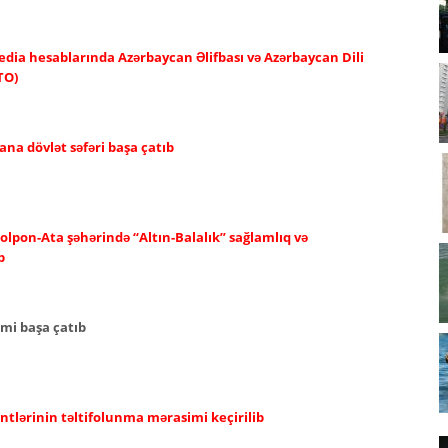
edia hesablarında Azərbaycan Əlifbası və Azərbaycan Dili
TO)
ana dövlət səfəri başa çatıb
olpon-Ata şəhərində “Altın-Balalık” sağlamlıq və
b
imi başa çatıb
ntlərinin təltifolunma mərasimi keçirilib