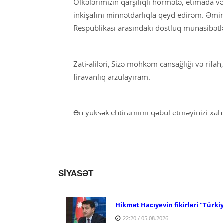
Ölkələrimizin qarşılıqlı hörmətə, etimada və
inkişafını minnətdarlıqla qeyd edirəm. Əmi
Respublikası arasındakı dostluq münasibətlər
Zati-aliləri, Sizə möhkəm cansağlığı və rifa
firavanlıq arzulayıram.
Ən yüksək ehtiramımı qəbul etməyinizi xah
SİYASƏT
Hikmət Hacıyevin fikirləri "Türki
22:20 / 05.08.2026