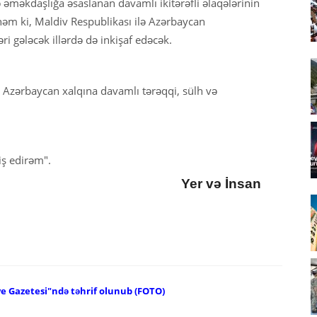
 əməkdaşlığa əsaslanan davamlı ikitərəfli əlaqələrinin
nəm ki, Maldiv Respublikası ilə Azərbaycan
i gələcək illərdə də inkişaf edəcək.
h, Azərbaycan xalqına davamlı tərəqqi, sülh və
iş edirəm".
Yer və İnsan
ye Gazetesi"ndə təhrif olunub (FOTO)