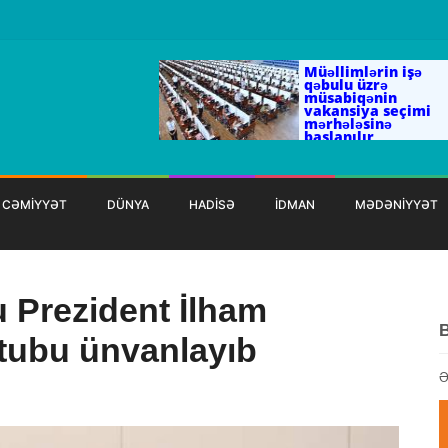
Müəllimlərin işə
qəbulu üzrə
müsabiqənin
vakansiya seçimi
mərhələsinə
başlanılır
CƏMİYYƏT
DÜNYA
HADİSƏ
İDMAN
MƏDƏNİYYƏT
Prezident İlham
ktubu ünvanlayıb
Ə