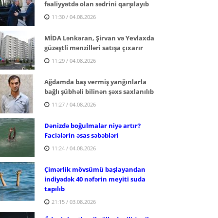
fəaliyyətdə olan sədrini qarşılayıb
11:30 / 04.08.2026
MİDA Lənkəran, Şirvan və Yevlaxda
güzəştli mənzilləri satışa çıxarır
11:29 / 04.08.2026
Ağdamda baş vermiş yanğınlarla
bağlı şübhəli bilinən şəxs saxlanılıb
11:27 / 04.08.2026
Dənizdə boğulmalar niyə artır?
Faciələrin əsas səbəbləri
11:24 / 04.08.2026
Çimərlik mövsümü başlayandan
indiyədək 40 nəfərin meyiti suda
tapılıb
21:15 / 03.08.2026