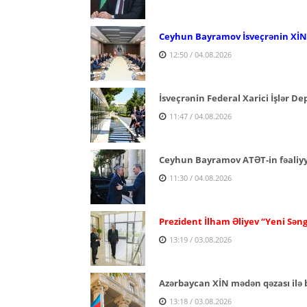
Ceyhun Bayramov İsveçrənin XİN r
12:50 / 04.08.2026
İsveçrənin Federal Xarici İşlər D
11:47 / 04.08.2026
Ceyhun Bayramov ATƏT-in fəaliyyə
11:30 / 04.08.2026
Prezident İlham Əliyev “Yeni Səng
13:19 / 03.08.2026
Azərbaycan XİN mədən qəzası ilə b
13:18 / 03.08.2026