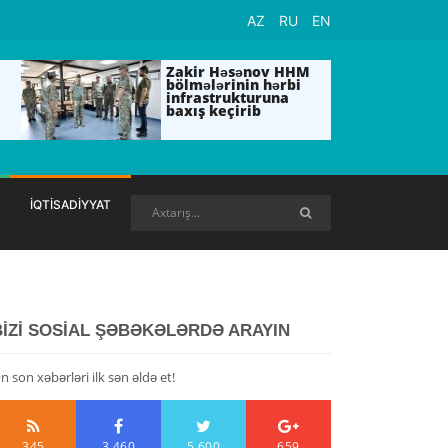
AZ
RU
EN
Zakir Həsənov HHM
bölmələrinin hərbi
infrastrukturuna
baxış keçirib
İQTİSADİYYAT
BİZİ SOSİAL ŞƏBƏKƏLƏRDƏ ARAYIN
n son xəbərləri ilk sən əldə et!
345
3,460
5,600
659