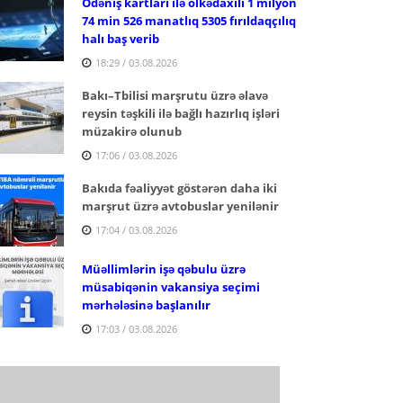
Ödəniş kartları ilə ölkədaxili 1 milyon
74 min 526 manatlıq 5305 fırıldaqçılıq
halı baş verib
18:29 / 03.08.2026
Bakı–Tbilisi marşrutu üzrə əlavə
reysin təşkili ilə bağlı hazırlıq işləri
müzakirə olunub
17:06 / 03.08.2026
Bakıda fəaliyyət göstərən daha iki
marşrut üzrə avtobuslar yenilənir
17:04 / 03.08.2026
Müəllimlərin işə qəbulu üzrə
müsabiqənin vakansiya seçimi
mərhələsinə başlanılır
17:03 / 03.08.2026