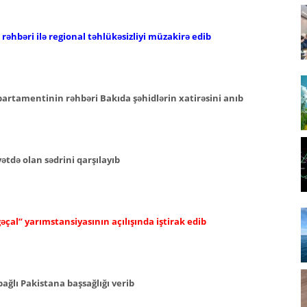
əhbəri ilə regional təhlükəsizliyi müzakirə edib
epartamentinin rəhbəri Bakıda şəhidlərin xatirəsini anıb
tdə olan sədrini qarşılayıb
əçal” yarımstansiyasının açılışında iştirak edib
ağlı Pakistana başsağlığı verib