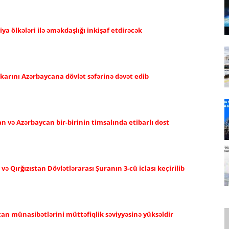
a ölkələri ilə əməkdaşlığı inkişaf etdirəcək
karını Azərbaycana dövlət səfərinə dəvət edib
an və Azərbaycan bir-birinin timsalında etibarlı dost
 Qırğızıstan Dövlətlərarası Şuranın 3-cü iclası keçirilib
tan münasibətlərini müttəfiqlik səviyyəsinə yüksəldir