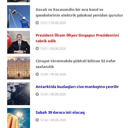
Xocalı və Xocavəndin bir sıra kənd və
qəsəbələrinin elektrik şəbəkəsi yenidən qurulur
13:21 / 09.08.2026
Prezident İlham Əliyev Sinqapur Prezidentini
təbrik edib
13:01 / 09.08.2026
Cinayət törətməkdə şübhəli bilinən 52 nəfər
saxlanılıb
12:49 / 08.08.2026
Antarktida buzlaqları civə mənbəyinə çevrilir
12:45 / 08.08.2026
Sabah 39 dərəcə isti olacaq
12:42 / 08.08.2026