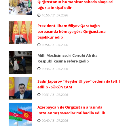
Qırğızıstanın humanitar sahədə əlaqələri
uğurla inkişaf edir
10:56 / 31.07.2026
Prezident İlham Əliyev Qarabağın
bərpasında köməyə görə Qırğızıstana
təşəkkür edib
10:54 / 31.07.2026
Milli Məclisin sədri Cənubi Afrika
Respublikasına səfərə gedib
10:36 / 31.07.2026
Sadır Japarov “Heydər Əliyev” ordeni ilə təltif
edilib - SƏRƏNCAM
10:31 / 31.07.2026
Azərbaycan ilə Qırğızıstan arasında
imzalanmış sənədlər mübadilə edilib
09:49 / 31.07.2026