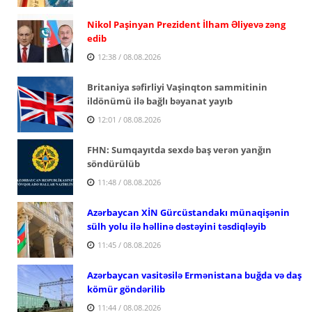
Nikol Paşinyan Prezident İlham Əliyevə zəng
edib
12:38 / 08.08.2026
Britaniya səfirliyi Vaşinqton sammitinin
ildönümü ilə bağlı bəyanat yayıb
12:01 / 08.08.2026
FHN: Sumqayıtda sexdə baş verən yanğın
söndürülüb
11:48 / 08.08.2026
Azərbaycan XİN Gürcüstandakı münaqişənin
sülh yolu ilə həllinə dəstəyini təsdiqləyib
11:45 / 08.08.2026
Azərbaycan vasitəsilə Ermənistana buğda və daş
kömür göndərilib
11:44 / 08.08.2026