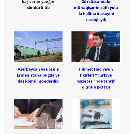
baş verən yanğın
Gürcüstandakı
söndürülüb
münaqişənin sülh yolu
ilə həllinə dəstəyini
təsdiqləyib
Azərbaycan vasitəsilə
Hikmət Hacıyevin
Ermənistana buğda və
fikirləri "Türkiye
daş kömür göndərilib
Gazetesi"ndə təhrif
olunub (FOTO)