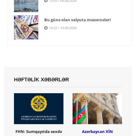
13:55 / 09.08.2026
Bu günə olan valyuta məzənnələri
10:22 / 10.08.2026
HƏFTƏLİK XƏBƏRLƏR
FHN: Sumqayıtda sexdə
Azərbaycan XİN