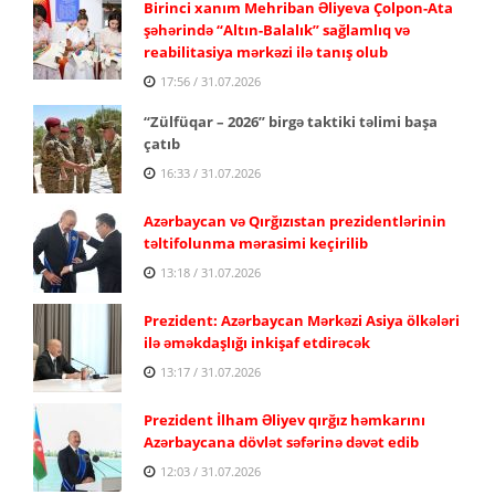
Birinci xanım Mehriban Əliyeva Çolpon-Ata
şəhərində “Altın-Balalık” sağlamlıq və
reabilitasiya mərkəzi ilə tanış olub
17:56 / 31.07.2026
“Zülfüqar – 2026” birgə taktiki təlimi başa
çatıb
16:33 / 31.07.2026
Azərbaycan və Qırğızıstan prezidentlərinin
təltifolunma mərasimi keçirilib
13:18 / 31.07.2026
Prezident: Azərbaycan Mərkəzi Asiya ölkələri
ilə əməkdaşlığı inkişaf etdirəcək
13:17 / 31.07.2026
Prezident İlham Əliyev qırğız həmkarını
Azərbaycana dövlət səfərinə dəvət edib
12:03 / 31.07.2026