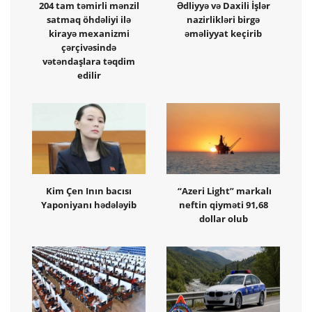
204 tam təmirli mənzil
Ədliyyə və Daxili İşlər
satmaq öhdəliyi ilə
nazirlikləri birgə
kirayə mexanizmi
əməliyyat keçirib
çərçivəsində
vətəndaşlara təqdim
edilir
Kim Çen Inın bacısı
“Azeri Light” markalı
Yaponiyanı hədələyib
neftin qiyməti 91,68
dollar olub