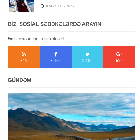
16:45 / 30.07.2026
BİZİ SOSİAL ŞƏBƏKƏLƏRDƏ ARAYIN
Ən son xəbərləri ilk sən əldə et!
345
3,460
5,600
659
GÜNDƏM