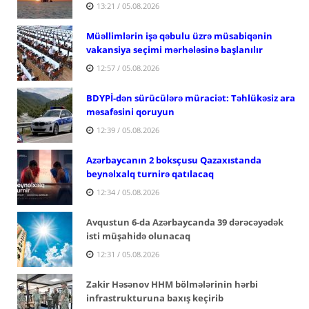
13:21 / 05.08.2026
Müəllimlərin işə qəbulu üzrə müsabiqənin
vakansiya seçimi mərhələsinə başlanılır
12:57 / 05.08.2026
BDYPİ-dən sürücülərə müraciət: Təhlükəsiz ara
məsafəsini qoruyun
12:39 / 05.08.2026
Azərbaycanın 2 boksçusu Qazaxıstanda
beynəlxalq turnirə qatılacaq
12:34 / 05.08.2026
Avqustun 6-da Azərbaycanda 39 dərəcəyədək
isti müşahidə olunacaq
12:31 / 05.08.2026
Zakir Həsənov HHM bölmələrinin hərbi
infrastrukturuna baxış keçirib