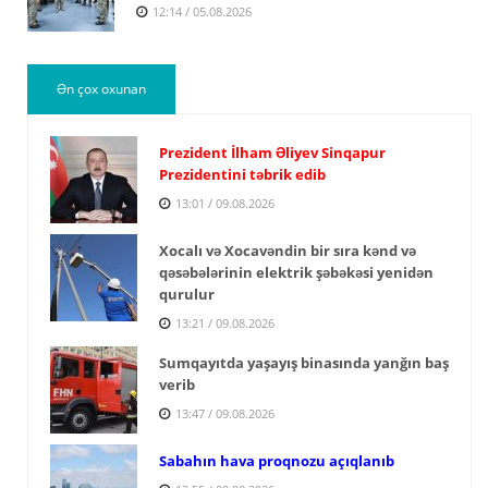
12:14 / 05.08.2026
Ən çox oxunan
Prezident İlham Əliyev Sinqapur
Prezidentini təbrik edib
13:01 / 09.08.2026
Xocalı və Xocavəndin bir sıra kənd və
qəsəbələrinin elektrik şəbəkəsi yenidən
qurulur
13:21 / 09.08.2026
Sumqayıtda yaşayış binasında yanğın baş
verib
13:47 / 09.08.2026
Sabahın hava proqnozu açıqlanıb