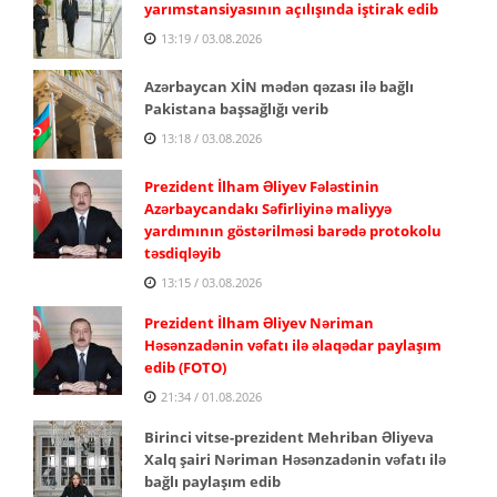
yarımstansiyasının açılışında iştirak edib
13:19 / 03.08.2026
Azərbaycan XİN mədən qəzası ilə bağlı
Pakistana başsağlığı verib
13:18 / 03.08.2026
Prezident İlham Əliyev Fələstinin
Azərbaycandakı Səfirliyinə maliyyə
yardımının göstərilməsi barədə protokolu
təsdiqləyib
13:15 / 03.08.2026
Prezident İlham Əliyev Nəriman
Həsənzadənin vəfatı ilə əlaqədar paylaşım
edib (FOTO)
21:34 / 01.08.2026
Birinci vitse-prezident Mehriban Əliyeva
Xalq şairi Nəriman Həsənzadənin vəfatı ilə
bağlı paylaşım edib