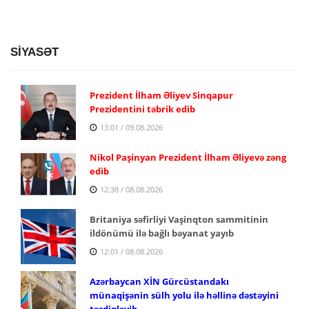
SİYASƏT
Prezident İlham Əliyev Sinqapur
Prezidentini təbrik edib
13:01 / 09.08.2026
Nikol Paşinyan Prezident İlham Əliyevə zəng
edib
12:38 / 08.08.2026
Britaniya səfirliyi Vaşinqton sammitinin
ildönümü ilə bağlı bəyanat yayıb
12:01 / 08.08.2026
Azərbaycan XİN Gürcüstandakı
münaqişənin sülh yolu ilə həllinə dəstəyini
təsdiqləyib