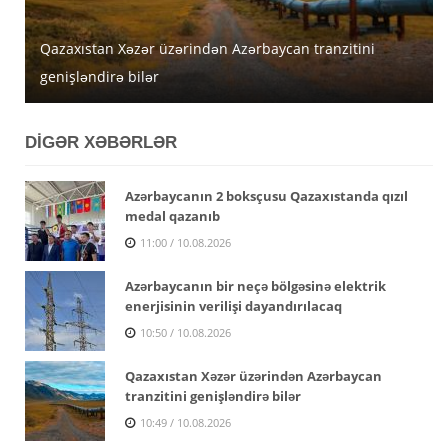
Qazaxıstan Xəzər üzərindən Azərbaycan tranzitini
genişləndirə bilər
Sabahın hava proqnozu açıqlanıb
Sabah 39 dərəcə isti olacaq
DİGƏR XƏBƏRLƏR
Azərbaycanın 2 boksçusu Qazaxıstanda qızıl
medal qazanıb
11:00 / 10.08.2026
Azərbaycanın bir neçə bölgəsinə elektrik
enerjisinin verilişi dayandırılacaq
10:50 / 10.08.2026
Qazaxıstan Xəzər üzərindən Azərbaycan
tranzitini genişləndirə bilər
10:49 / 10.08.2026