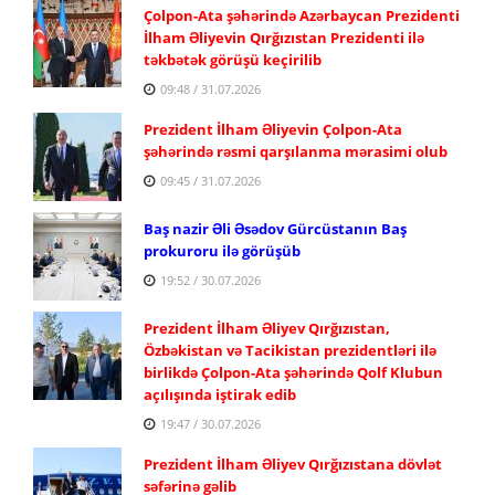
Çolpon-Ata şəhərində Azərbaycan Prezidenti
İlham Əliyevin Qırğızıstan Prezidenti ilə
təkbətək görüşü keçirilib
09:48 / 31.07.2026
Prezident İlham Əliyevin Çolpon-Ata
şəhərində rəsmi qarşılanma mərasimi olub
09:45 / 31.07.2026
Baş nazir Əli Əsədov Gürcüstanın Baş
prokuroru ilə görüşüb
19:52 / 30.07.2026
Prezident İlham Əliyev Qırğızıstan,
Özbəkistan və Tacikistan prezidentləri ilə
birlikdə Çolpon-Ata şəhərində Qolf Klubun
açılışında iştirak edib
19:47 / 30.07.2026
Prezident İlham Əliyev Qırğızıstana dövlət
səfərinə gəlib