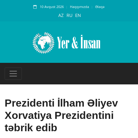
10 Avqust 2026
Haqqımızda
Əlaqə
AZ
RU
EN
Prezidenti İlham Əliyev
Xorvatiya Prezidentini
təbrik edib