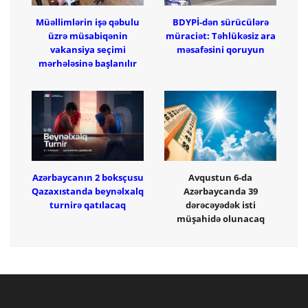
Müəllimlərin işə qəbulu
BDYPİ-dən sürücülərə
üzrə müsabiqənin
müraciət: Təhlükəsiz ara
vakansiya seçimi
məsafəsini qoruyun
mərhələsinə başlanılır
Azərbaycanın 2 boksçusu
Avqustun 6-da
Qazaxıstanda beynəlxalq
Azərbaycanda 39
turnirə qatılacaq
dərəcəyədək isti
müşahidə olunacaq