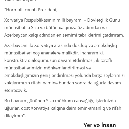
"Hörmətli cənab Prezident,
Xorvatiya Respublikasının milli bayramı – Dövlətçilik Günü
münasibətilə Sizə və bütün xalqınıza öz adımdan və
Azərbaycan xalqı adından ən səmimi təbriklərimi çatdırıram.
Azərbaycan ilə Xorvatiya arasında dostluq və əməkdaşlıq
münasibətləri xoş ənənələrə malikdir. İnanıram ki,
konstruktiv dialoqumuzun davam etdirilməsi, ikitərəfli
münasibətlərimizin möhkəmləndirilməsi və
əməkdaşlığımızın genişləndirilməsi yolunda birgə səylərimizi
xalqlarımızın rifahı naminə bundan sonra da uğurla davam
etdirəcəyik.
Bu bayram günündə Sizə möhkəm cansağlığı, işlərinizdə
uğurlar, dost Xorvatiya xalqına daim əmin-amanlıq və rifah
diləyirəm".
Yer və İnsan