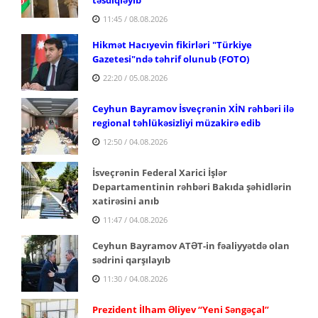
11:45 / 08.08.2026
Hikmət Hacıyevin fikirləri "Türkiye
Gazetesi"ndə təhrif olunub (FOTO)
22:20 / 05.08.2026
Ceyhun Bayramov İsveçrənin XİN rəhbəri ilə
regional təhlükəsizliyi müzakirə edib
12:50 / 04.08.2026
İsveçrənin Federal Xarici İşlər
Departamentinin rəhbəri Bakıda şəhidlərin
xatirəsini anıb
11:47 / 04.08.2026
Ceyhun Bayramov ATƏT-in fəaliyyətdə olan
sədrini qarşılayıb
11:30 / 04.08.2026
Prezident İlham Əliyev “Yeni Səngəçal”