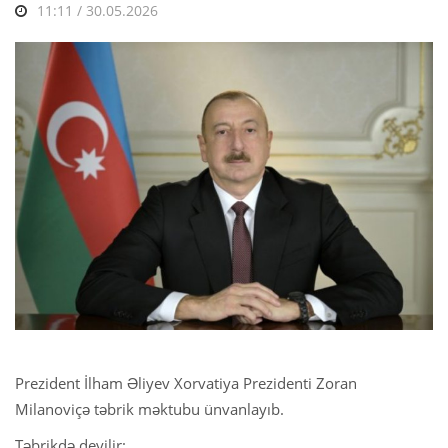
11:11 / 30.05.2026
Prezident İlham Əliyev Xorvatiya Prezidenti Zoran
Milanoviçə təbrik məktubu ünvanlayıb.
Təbrikdə deyilir: