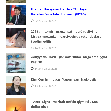
Hikmət Hacıyevin fikirləri "Türkiye
Gazetesi"ndə təhrif olunub (FOTO)
22:20 / 05.08.2026
204 tam təmirli mənzil satmaq öhdəliyi ilə
kirayə mexanizmi çərçivəsində vətəndaşlara
təqdim edilir
14:39 / 05.08.2026
Ədliyyə və Daxili İşlər nazirlikləri birgə əməliyyat
keçirib
14:34 / 05.08.2026
Kim Çen Inın bacısı Yaponiyanı hədələyib
13:40 / 05.08.2026
“Azeri Light” markalı neftin qiyməti 91,68
dollar olub