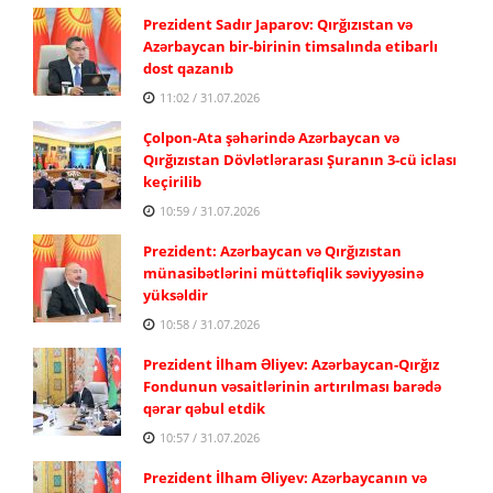
Prezident Sadır Japarov: Qırğızıstan və
Azərbaycan bir-birinin timsalında etibarlı
dost qazanıb
11:02 / 31.07.2026
Çolpon-Ata şəhərində Azərbaycan və
Qırğızıstan Dövlətlərarası Şuranın 3-cü iclası
keçirilib
10:59 / 31.07.2026
Prezident: Azərbaycan və Qırğızıstan
münasibətlərini müttəfiqlik səviyyəsinə
yüksəldir
10:58 / 31.07.2026
Prezident İlham Əliyev: Azərbaycan-Qırğız
Fondunun vəsaitlərinin artırılması barədə
qərar qəbul etdik
10:57 / 31.07.2026
Prezident İlham Əliyev: Azərbaycanın və