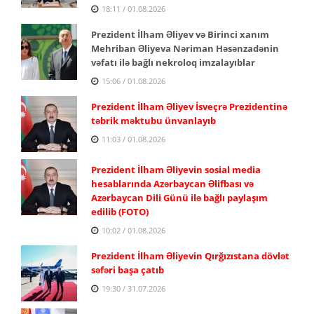
18:11 / 01.08.2026
Prezident İlham Əliyev və Birinci xanım
Mehriban Əliyeva Nəriman Həsənzadənin
vəfatı ilə bağlı nekroloq imzalayıblar
15:06 / 01.08.2026
Prezident İlham Əliyev İsveçrə Prezidentinə
təbrik məktubu ünvanlayıb
11:03 / 01.08.2026
Prezident İlham Əliyevin sosial media
hesablarında Azərbaycan Əlifbası və
Azərbaycan Dili Günü ilə bağlı paylaşım
edilib (FOTO)
10:02 / 01.08.2026
Prezident İlham Əliyevin Qırğızıstana dövlət
səfəri başa çatıb
19:30 / 31.07.2026