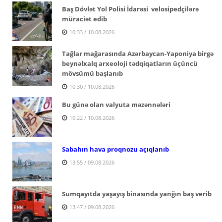
Baş Dövlət Yol Polisi İdarəsi velosipedçilərə
müraciət edib
10:33 / 10.08.2026
Tağlar mağarasında Azərbaycan-Yaponiya birgə
beynəlxalq arxeoloji tədqiqatların üçüncü
mövsümü başlanıb
10:30 / 10.08.2026
Bu günə olan valyuta məzənnələri
10:22 / 10.08.2026
Sabahın hava proqnozu açıqlanıb
13:55 / 09.08.2026
Sumqayıtda yaşayış binasında yanğın baş verib
13:47 / 09.08.2026