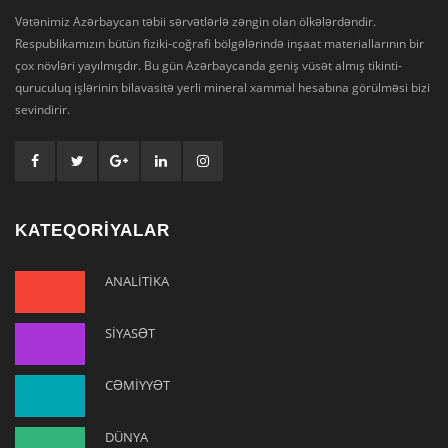
Vətənimiz Azərbaycan təbii sərvətlərlə zəngin olan ölkələrdəndir.
Respublikamızın bütün fiziki-coğrafi bölgələrində inşaat materiallarının bir
çox növləri yayılmışdır. Bu gün Azərbaycanda geniş vüsət almış tikinti-
quruculuq işlərinin bilavasitə yerli mineral xammal hesabına görülməsi bizi
sevindirir.
KATEQORİYALAR
ANALİTİKA
SİYASƏT
CƏMİYYƏT
DÜNYA