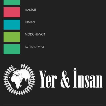
HADİSƏ
İDMAN
MƏDƏNİYYƏT
İQTİSADİYYAT