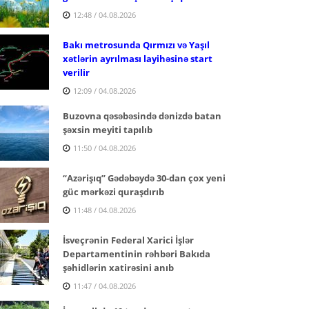
12:48 / 04.08.2026
Bakı metrosunda Qırmızı və Yaşıl
xətlərin ayrılması layihəsinə start
verilir
12:09 / 04.08.2026
Buzovna qəsəbəsində dənizdə batan
şəxsin meyiti tapılıb
11:50 / 04.08.2026
“Azərişıq” Gədəbəydə 30-dan çox yeni
güc mərkəzi quraşdırıb
11:48 / 04.08.2026
İsveçrənin Federal Xarici İşlər
Departamentinin rəhbəri Bakıda
şəhidlərin xatirəsini anıb
11:47 / 04.08.2026