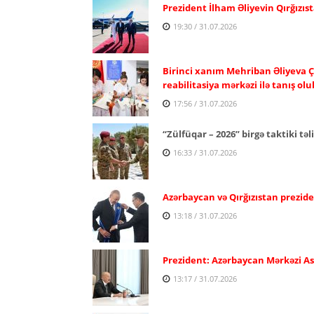
Prezident İlham Əliyevin Qırğızıst
19:30 / 31.07.2026
Birinci xanım Mehriban Əliyeva Ç
reabilitasiya mərkəzi ilə tanış olu
17:56 / 31.07.2026
“Zülfüqar – 2026” birgə taktiki təl
16:33 / 31.07.2026
Azərbaycan və Qırğızıstan prezide
13:18 / 31.07.2026
Prezident: Azərbaycan Mərkəzi Asiy
13:17 / 31.07.2026