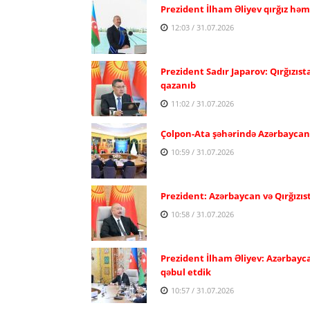
Prezident İlham Əliyev qırğız həm
12:03 / 31.07.2026
Prezident Sadır Japarov: Qırğızıst
qazanıb
11:02 / 31.07.2026
Çolpon-Ata şəhərində Azərbaycan və
10:59 / 31.07.2026
Prezident: Azərbaycan və Qırğızıs
10:58 / 31.07.2026
Prezident İlham Əliyev: Azərbayca
qəbul etdik
10:57 / 31.07.2026