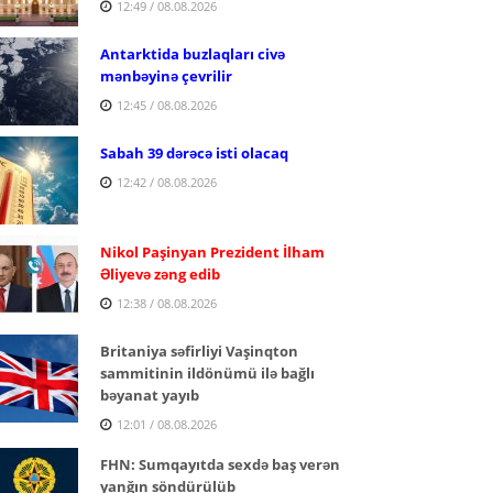
12:49 / 08.08.2026
Antarktida buzlaqları civə
mənbəyinə çevrilir
12:45 / 08.08.2026
Sabah 39 dərəcə isti olacaq
12:42 / 08.08.2026
Nikol Paşinyan Prezident İlham
Əliyevə zəng edib
12:38 / 08.08.2026
Britaniya səfirliyi Vaşinqton
sammitinin ildönümü ilə bağlı
bəyanat yayıb
12:01 / 08.08.2026
FHN: Sumqayıtda sexdə baş verən
yanğın söndürülüb