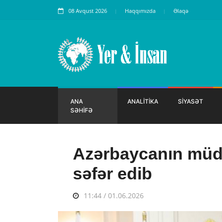
08 Avqust 2026
Haqqımızda
Əlaqə
ANA
ANALİTİKA
SİYASƏT
SƏHİFƏ
Azərbaycanın müda
səfər edib
11:44 / 01.06.2026