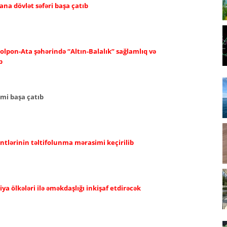
ana dövlət səfəri başa çatıb
olpon-Ata şəhərində “Altın-Balalık” sağlamlıq və
b
imi başa çatıb
ntlərinin təltifolunma mərasimi keçirilib
a ölkələri ilə əməkdaşlığı inkişaf etdirəcək