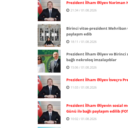
Prezident İlham Əliyev Nəriman H
21:34 / 01.08.2026
Birinci vitse-prezident Mehriban 
paylaşım edib
18:11 / 01.08.2026
Prezident İlham Əliyev və Birinc
bağlı nekroloq imzalayıblar
15:06 / 01.08.2026
Prezident İlham Əliyev İsveçrə P
11:03 / 01.08.2026
Prezident İlham Əliyevin sosial m
Günü ilə bağlı paylaşım edilib (FO
10:02 / 01.08.2026