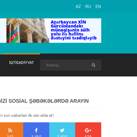
AZ
RU
EN
Azərbaycan XİN
Gürcüstandakı
münaqişənin sülh
yolu ilə həllinə
dəstəyini təsdiqləyib
İQTİSADİYYAT
BİZİ SOSİAL ŞƏBƏKƏLƏRDƏ ARAYIN
n son xəbərləri ilk sən əldə et!
345
3,460
5,600
659