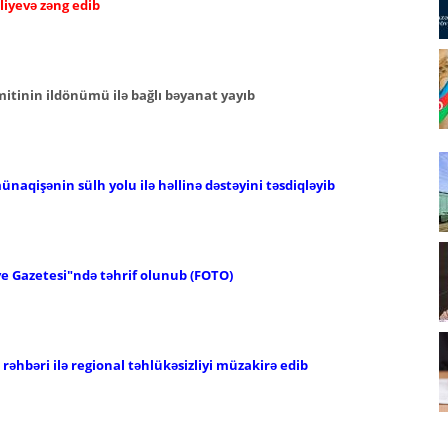
liyevə zəng edib
mitinin ildönümü ilə bağlı bəyanat yayıb
aqişənin sülh yolu ilə həllinə dəstəyini təsdiqləyib
ye Gazetesi"ndə təhrif olunub (FOTO)
əhbəri ilə regional təhlükəsizliyi müzakirə edib