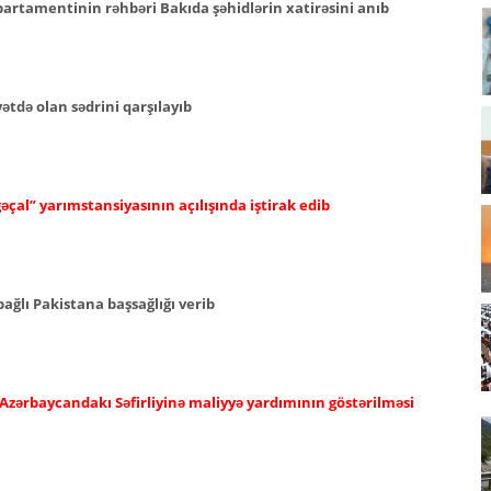
epartamentinin rəhbəri Bakıda şəhidlərin xatirəsini anıb
tdə olan sədrini qarşılayıb
əçal” yarımstansiyasının açılışında iştirak edib
ağlı Pakistana başsağlığı verib
 Azərbaycandakı Səfirliyinə maliyyə yardımının göstərilməsi