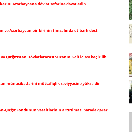
karını Azərbaycana dövlət səfərinə dəvət edib
an və Azərbaycan bir-birinin timsalında etibarlı dost
 Qırğızıstan Dövlətlərarası Şuranın 3-cü iclası keçirilib
tan münasibətlərini müttəfiqlik səviyyəsinə yüksəldir
n-Qırğız Fondunun vəsaitlərinin artırılması barədə qərar