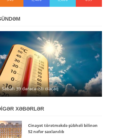
GÜNDƏM
Sabah 39 dərəcə isti olacaq
DİGƏR XƏBƏRLƏR
Cinayət törətməkdə şübhəli bilinən
52 nəfər saxlanılıb