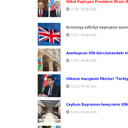
Nikol Paşinyan Prezident İlham Ə
12:38 / 08.08.2026
Britaniya səfirliyi Vaşinqton sam
12:01 / 08.08.2026
Azərbaycan XİN Gürcüstandakı mün
11:45 / 08.08.2026
Hikmət Hacıyevin fikirləri "Türki
22:20 / 05.08.2026
Ceyhun Bayramov İsveçrənin XİN r
12:50 / 04.08.2026