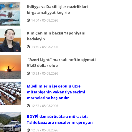
Ədliyyə və Daxili İşlər nazirlikləri
birgə əməliyyat keçirib
14:34 / 05.08.2026
Kim Çen Inın bacısı Yaponiyanı
hədələyib
13:40 / 05.08.2026
“Azeri Light” markalı neftin qiyməti
91,68 dollar olub
13:21 / 05.08.2026
Müəllimlərin işə qəbulu üzrə
müsabiqənin vakansiya seçimi
mərhələsinə başlanılır
12:57 / 05.08.2026
BDYPİ-dən sürücülərə müraciət:
Təhlükəsiz ara məsafəsini qoruyun
12:39 / 05.08.2026