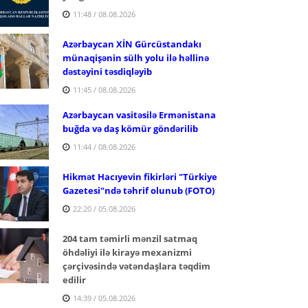
11:48 / 08.08.2026
Azərbaycan XİN Gürcüstandakı
münaqişənin sülh yolu ilə həllinə
dəstəyini təsdiqləyib
11:45 / 08.08.2026
Azərbaycan vasitəsilə Ermənistana
buğda və daş kömür göndərilib
11:44 / 08.08.2026
Hikmət Hacıyevin fikirləri "Türkiye
Gazetesi"ndə təhrif olunub (FOTO)
22:20 / 05.08.2026
204 tam təmirli mənzil satmaq
öhdəliyi ilə kirayə mexanizmi
çərçivəsində vətəndaşlara təqdim
edilir
14:39 / 05.08.2026