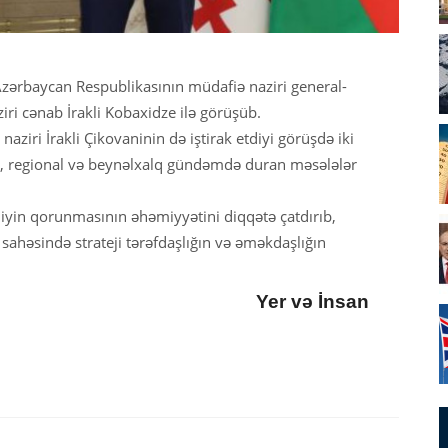
Azərbaycan Respublikasının müdafiə naziri general-
ri cənab İrakli Kobaxidze ilə görüşüb.
ziri İrakli Çikovaninin də iştirak etdiyi görüşdə iki
ti, regional və beynəlxalq gündəmdə duran məsələlər
liyin qorunmasının əhəmiyyətini diqqətə çatdırıb,
ahəsində strateji tərəfdaşlığın və əməkdaşlığın
Yer və İnsan