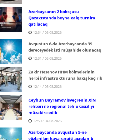
Azərbaycanın 2 boksçusu
Qazaxıstanda beynəlxalq turnirə
qatılacaq
12:34 / 05.08.2026
Avqustun 6-da Azərbaycanda 39
dərəcəyədək isti müşahidə olunacaq
12:31 / 05.08.2026
Zakir Həsənov HHM bölmələrinin
hərbi infrastrukturuna baxış keçirib
12:14 / 05.08.2026
Ceyhun Bayramov İsveçrənin XİN
rəhbəri ilə regional təhlükəsizliyi
müzakirə edib
12:50 / 04.08.2026
Azərbaycanda avqustun 5-nə
gözlənilən hava şəraiti açıqlanıb