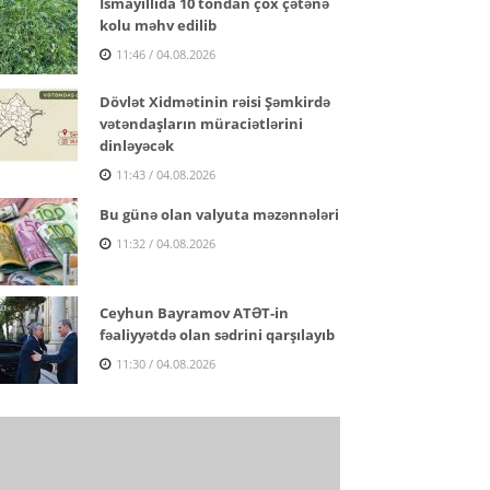
İsmayıllıda 10 tondan çox çətənə
kolu məhv edilib
11:46 / 04.08.2026
Dövlət Xidmətinin rəisi Şəmkirdə
vətəndaşların müraciətlərini
dinləyəcək
11:43 / 04.08.2026
Bu günə olan valyuta məzənnələri
11:32 / 04.08.2026
Ceyhun Bayramov ATƏT-in
fəaliyyətdə olan sədrini qarşılayıb
11:30 / 04.08.2026