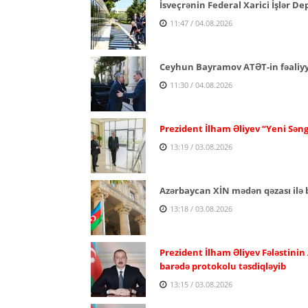
İsveçrənin Federal Xarici İşlər D
11:47 / 04.08.2026
Ceyhun Bayramov ATƏT-in fəaliyyə
11:30 / 04.08.2026
Prezident İlham Əliyev “Yeni Səng
13:19 / 03.08.2026
Azərbaycan XİN mədən qəzası ilə b
13:18 / 03.08.2026
Prezident İlham Əliyev Fələstinin
barədə protokolu təsdiqləyib
13:15 / 03.08.2026