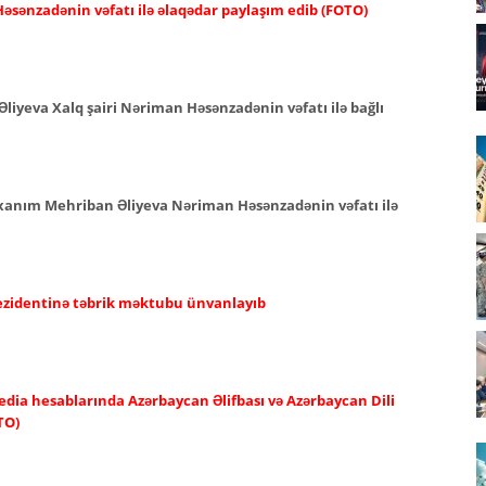
əsənzadənin vəfatı ilə əlaqədar paylaşım edib (FOTO)
Əliyeva Xalq şairi Nəriman Həsənzadənin vəfatı ilə bağlı
i xanım Mehriban Əliyeva Nəriman Həsənzadənin vəfatı ilə
rezidentinə təbrik məktubu ünvanlayıb
edia hesablarında Azərbaycan Əlifbası və Azərbaycan Dili
TO)