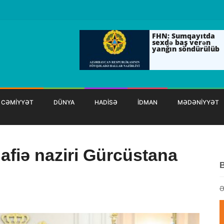
FHN: Sumqayıtda
sexdə baş verən
yanğın söndürülüb
CƏMİYYƏT
DÜNYA
HADİSƏ
İDMAN
MƏDƏNİYYƏT
fiə naziri Gürcüstana
Ə