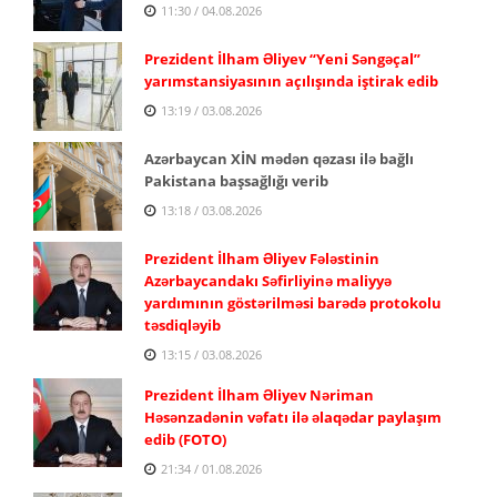
11:30 / 04.08.2026
Prezident İlham Əliyev “Yeni Səngəçal”
yarımstansiyasının açılışında iştirak edib
13:19 / 03.08.2026
Azərbaycan XİN mədən qəzası ilə bağlı
Pakistana başsağlığı verib
13:18 / 03.08.2026
Prezident İlham Əliyev Fələstinin
Azərbaycandakı Səfirliyinə maliyyə
yardımının göstərilməsi barədə protokolu
təsdiqləyib
13:15 / 03.08.2026
Prezident İlham Əliyev Nəriman
Həsənzadənin vəfatı ilə əlaqədar paylaşım
edib (FOTO)
21:34 / 01.08.2026