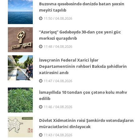
Buzovna qəsəbəsində dənizdə batan şəxsin
meyiti tapılıb
11:50 / 04.08.2026
“Azərişıq” Gədəbəydə 30-dan çox yeni güc
mərkəzi quraşdırıb
11:48 / 04.08.2026
İsveçrənin Federal Xarici İşlər
Departamentinin rəhbəri Bakıda şəhidlərin
xatirəsini anıb
11:47 / 04.08.2026
İsmayıllıda 10 tondan çox çətənə kolu məhv
edilib
11:46 / 04.08.2026
Dövlət Xidmətinin rəisi Şəmkirdə vətəndaşların
müraciətlərini dinləyəcək
11:43 / 04.08.2026