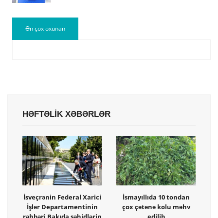
Ən çox oxunan
HƏFTƏLİK XƏBƏRLƏR
İsveçrənin Federal Xarici
İsmayıllıda 10 tondan
İşlər Departamentinin
çox çətənə kolu məhv
rəhbəri Bakıda şəhidlərin
edilib