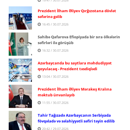
19:47 / 30.07.2026
Prezident İlham Əliyev Qırğızıstana dövlət
səfərinə gəlib
16:45 / 30.07.2026
Sahibə Qafarova Efiopiyada bir sıra ölkələrin
səfirləri ilə görüşüb
16:32 / 30.07.2026
Azərbaycanda bu saytlara məhdudiyyət
qoyulacaq - Prezident təsdiqlədi
13:04 / 30.07.2026
Prezident İlham Əliyev Mərakeş Kralına
məktub ünvanlayıb
11:55 / 30.07.2026
Tahir Tağızadə Azərbaycanın Serbiyada
fövqəladə və səlahiyyətli səfiri təyin edilib
20:42 / 29.07.2026