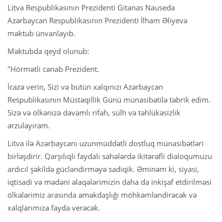
Litva Respublikasının Prezidenti Gitanas Nauseda
Azərbaycan Respublikasının Prezidenti İlham Əliyevə
məktub ünvanlayıb.
Məktubda qeyd olunub:
"Hörmətli cənab Prezident.
İcazə verin, Sizi və bütün xalqınızı Azərbaycan
Respublikasının Müstəqillik Günü münasibətilə təbrik edim.
Sizə və ölkənizə davamlı rifah, sülh və təhlükəsizlik
arzulayıram.
Litva ilə Azərbaycanı uzunmüddətli dostluq münasibətləri
birləşdirir. Qarşılıqlı faydalı sahələrdə ikitərəfli dialoqumuzu
ardıcıl şəkildə gücləndirməyə sadiqik. Əminəm ki, siyasi,
iqtisadi və mədəni əlaqələrimizin daha da inkişaf etdirilməsi
ölkələrimiz arasında əməkdaşlığı möhkəmləndirəcək və
xalqlarımıza fayda verəcək.