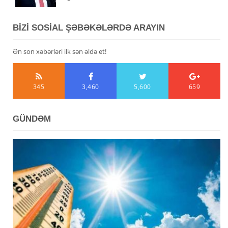
BİZİ SOSİAL ŞƏBƏKƏLƏRDƏ ARAYIN
Ən son xəbərləri ilk sən əldə et!
345
3,460
5,600
659
GÜNDƏM