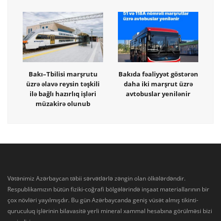
Bakı–Tbilisi marşrutu
Bakıda fəaliyyət göstərən
üzrə əlavə reysin təşkili
daha iki marşrut üzrə
ilə bağlı hazırlıq işləri
avtobuslar yenilənir
müzakirə olunub
Vətənimiz Azərbaycan təbii sərvətlərlə zəngin olan ölkələrdəndir.
Respublikamızın bütün fiziki-coğrafi bölgələrində inşaat materiallarının bir
çox növləri yayılmışdır. Bu gün Azərbaycanda geniş vüsət almış tikinti-
quruculuq işlərinin bilavasitə yerli mineral xammal hesabına görülməsi bizi