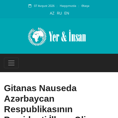
07 Avqust 2026
Haqqımızda
Əlaqə
AZ
RU
EN
Gitanas Nauseda
Azərbaycan
Respublikasının