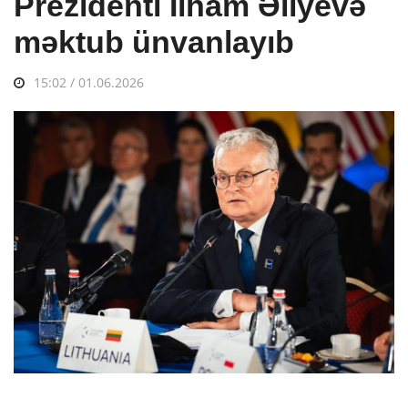
Prezidenti İlham Əliyevə
məktub ünvanlayıb
15:02 / 01.06.2026