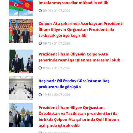
imzalanmış sənədlər mübadilə edilib
09:49 / 31.07.2026
Çolpon-Ata şəhərində Azərbaycan Prezidenti
İlham Əliyevin Qırğızıstan Prezidenti ilə
təkbətək görüşü keçirilib
09:48 / 31.07.2026
Prezident İlham Əliyevin Çolpon-Ata
şəhərində rəsmi qarşılanma mərasimi olub
09:45 / 31.07.2026
Baş nazir Əli Əsədov Gürcüstanın Baş
prokuroru ilə görüşüb
19:52 / 30.07.2026
Prezident İlham Əliyev Qırğızıstan,
Özbəkistan və Tacikistan prezidentləri ilə
birlikdə Çolpon-Ata şəhərində Qolf Klubun
açılışında iştirak edib