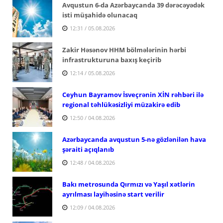
Avqustun 6-da Azərbaycanda 39 dərəcəyədək
isti müşahidə olunacaq
12:31 / 05.08.2026
Zakir Həsənov HHM bölmələrinin hərbi
infrastrukturuna baxış keçirib
12:14 / 05.08.2026
Ceyhun Bayramov İsveçrənin XİN rəhbəri ilə
regional təhlükəsizliyi müzakirə edib
12:50 / 04.08.2026
Azərbaycanda avqustun 5-nə gözlənilən hava
şəraiti açıqlanıb
12:48 / 04.08.2026
Bakı metrosunda Qırmızı və Yaşıl xətlərin
ayrılması layihəsinə start verilir
12:09 / 04.08.2026