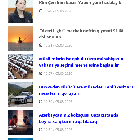
Kim Çen Inın bacısı Yaponiyanı hədələyib
13:40 / 05.08.2026
“Azeri Light” markalı neftin qiyməti 91,68
dollar olub
13:21 / 05.08.2026
Müəllimlərin işə qəbulu üzrə müsabiqənin
vakansiya seçimi mərhələsinə başlanılır
12:57 / 05.08.2026
BDYPİ-dən sürücülərə müraciət: Təhlükəsiz ara
məsafəsini qoruyun
12:39 / 05.08.2026
Azərbaycanın 2 boksçusu Qazaxıstanda
beynəlxalq turnirə qatılacaq
12:34 / 05.08.2026