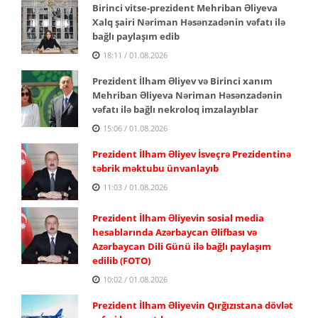
Birinci vitse-prezident Mehriban Əliyeva
Xalq şairi Nəriman Həsənzadənin vəfatı ilə
bağlı paylaşım edib
18:11 / 01.08.2026
Prezident İlham Əliyev və Birinci xanım
Mehriban Əliyeva Nəriman Həsənzadənin
vəfatı ilə bağlı nekroloq imzalayıblar
15:06 / 01.08.2026
Prezident İlham Əliyev İsveçrə Prezidentinə
təbrik məktubu ünvanlayıb
11:03 / 01.08.2026
Prezident İlham Əliyevin sosial media
hesablarında Azərbaycan Əlifbası və
Azərbaycan Dili Günü ilə bağlı paylaşım
edilib (FOTO)
10:02 / 01.08.2026
Prezident İlham Əliyevin Qırğızıstana dövlət