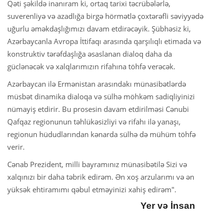
Qəti şəkildə inanıram ki, ortaq tarixi təcrübələrlə,
suverenliyə və azadlığa birgə hörmətlə çoxtərəfli səviyyədə
uğurlu əməkdaşlığımızı davam etdirəcəyik. Şübhəsiz ki,
Azərbaycanla Avropa İttifaqı arasında qarşılıqlı etimada və
konstruktiv tərəfdaşlığa əsaslanan dialoq daha da
güclənəcək və xalqlarımızın rifahına töhfə verəcək.
Azərbaycan ilə Ermənistan arasındakı münasibətlərdə
müsbət dinamika dialoqa və sülhə möhkəm sadiqliyinizi
nümayiş etdirir. Bu prosesin davam etdirilməsi Cənubi
Qafqaz regionunun təhlükəsizliyi və rifahı ilə yanaşı,
regionun hüdudlarından kənarda sülhə də mühüm töhfə
verir.
Cənab Prezident, milli bayramınız münasibətilə Sizi və
xalqınızı bir daha təbrik edirəm. Ən xoş arzularımı və ən
yüksək ehtiramımı qəbul etməyinizi xahiş edirəm".
Yer və İnsan