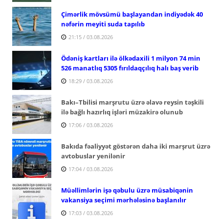
Çimərlik mövsümü başlayandan indiyədək 40
nəfərin meyiti suda tapılıb
21:15 / 03.08.2026
Ödəniş kartları ilə ölkədaxili 1 milyon 74 min
526 manatlıq 5305 fırıldaqçılıq halı baş verib
18:29 / 03.08.2026
Bakı–Tbilisi marşrutu üzrə əlavə reysin təşkili
ilə bağlı hazırlıq işləri müzakirə olunub
17:06 / 03.08.2026
Bakıda fəaliyyət göstərən daha iki marşrut üzrə
avtobuslar yenilənir
17:04 / 03.08.2026
Müəllimlərin işə qəbulu üzrə müsabiqənin
vakansiya seçimi mərhələsinə başlanılır
17:03 / 03.08.2026