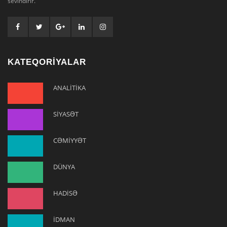
sevindirir.
KATEQORİYALAR
ANALİTİKA
SİYASƏT
CƏMİYYƏT
DÜNYA
HADİSƏ
İDMAN