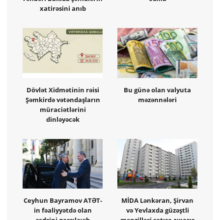
xatirəsini anıb
Dövlət Xidmətinin rəisi
Bu günə olan valyuta
Şəmkirdə vətəndaşların
məzənnələri
müraciətlərini
dinləyəcək
Ceyhun Bayramov ATƏT-
MİDA Lənkəran, Şirvan
in fəaliyyətdə olan
və Yevlaxda güzəştli