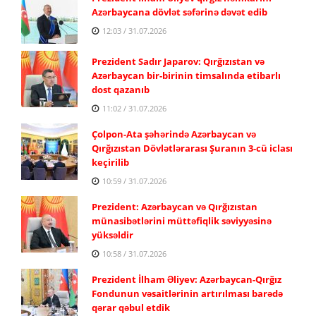
Azərbaycana dövlət səfərinə dəvət edib
12:03 / 31.07.2026
Prezident Sadır Japarov: Qırğızıstan və
Azərbaycan bir-birinin timsalında etibarlı
dost qazanıb
11:02 / 31.07.2026
Çolpon-Ata şəhərində Azərbaycan və
Qırğızıstan Dövlətlərarası Şuranın 3-cü iclası
keçirilib
10:59 / 31.07.2026
Prezident: Azərbaycan və Qırğızıstan
münasibətlərini müttəfiqlik səviyyəsinə
yüksəldir
10:58 / 31.07.2026
Prezident İlham Əliyev: Azərbaycan-Qırğız
Fondunun vəsaitlərinin artırılması barədə
qərar qəbul etdik