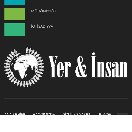
MƏDƏNİYYƏT
İQTİSADİYYAT
ANA SƏHİFƏ
HAQQIMIZDA
GİZLİLİK SİYASƏTİ
ƏLAQƏ
Copyright © 2019-2026. Sayt İnetLAB tərəfindən hazırlanmışdır.