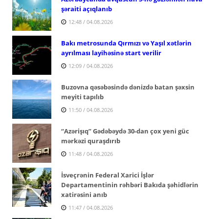
şəraiti açıqlanıb
12:48 / 04.08.2026
Bakı metrosunda Qırmızı və Yaşıl xətlərin
ayrılması layihəsinə start verilir
12:09 / 04.08.2026
Buzovna qəsəbəsində dənizdə batan şəxsin
meyiti tapılıb
11:50 / 04.08.2026
“Azərişıq” Gədəbəydə 30-dan çox yeni güc
mərkəzi quraşdırıb
11:48 / 04.08.2026
İsveçrənin Federal Xarici İşlər
Departamentinin rəhbəri Bakıda şəhidlərin
xatirəsini anıb
11:47 / 04.08.2026