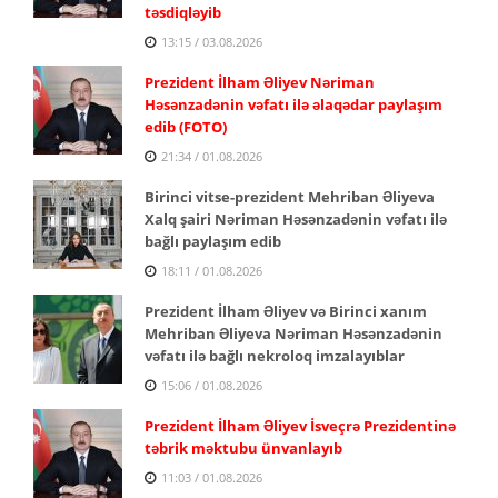
təsdiqləyib
13:15 / 03.08.2026
Prezident İlham Əliyev Nəriman
Həsənzadənin vəfatı ilə əlaqədar paylaşım
edib (FOTO)
21:34 / 01.08.2026
Birinci vitse-prezident Mehriban Əliyeva
Xalq şairi Nəriman Həsənzadənin vəfatı ilə
bağlı paylaşım edib
18:11 / 01.08.2026
Prezident İlham Əliyev və Birinci xanım
Mehriban Əliyeva Nəriman Həsənzadənin
vəfatı ilə bağlı nekroloq imzalayıblar
15:06 / 01.08.2026
Prezident İlham Əliyev İsveçrə Prezidentinə
təbrik məktubu ünvanlayıb
11:03 / 01.08.2026