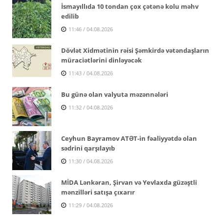
İsmayıllıda 10 tondan çox çətənə kolu məhv
edilib
11:46 / 04.08.2026
Dövlət Xidmətinin rəisi Şəmkirdə vətəndaşların
müraciətlərini dinləyəcək
11:43 / 04.08.2026
Bu günə olan valyuta məzənnələri
11:32 / 04.08.2026
Ceyhun Bayramov ATƏT-in fəaliyyətdə olan
sədrini qarşılayıb
11:30 / 04.08.2026
MİDA Lənkəran, Şirvan və Yevlaxda güzəştli
mənzilləri satışa çıxarır
11:29 / 04.08.2026