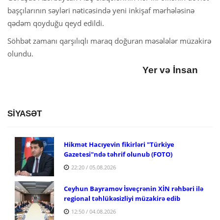
başçılarının səyləri nəticəsində yeni inkişaf mərhələsinə
qədəm qoyduğu qeyd edildi.
Söhbət zamanı qarşılıqlı maraq doğuran məsələlər müzakirə
olundu.
Yer və İnsan
SİYASƏT
Hikmət Hacıyevin fikirləri "Türkiye
Gazetesi"ndə təhrif olunub (FOTO)
22:20 / 05.08.2026
Ceyhun Bayramov İsveçrənin XİN rəhbəri ilə
regional təhlükəsizliyi müzakirə edib
12:50 / 04.08.2026