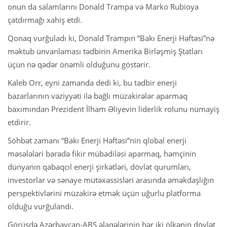
onun da salamlarını Donald Trampa və Marko Rubioya
çatdırmağı xahiş etdi.
Qonaq vurğuladı ki, Donald Trampın “Bakı Enerji Həftəsi”nə
məktub ünvanlaması tədbirin Amerika Birləşmiş Ştatları
üçün nə qədər önəmli olduğunu göstərir.
Kaleb Orr, eyni zamanda dedi ki, bu tədbir enerji
bazarlarının vəziyyəti ilə bağlı müzakirələr aparmaq
baxımından Prezident İlham Əliyevin liderlik rolunu nümayiş
etdirir.
Söhbət zamanı “Bakı Enerji Həftəsi”nin qlobal enerji
məsələləri barədə fikir mübadiləsi aparmaq, həmçinin
dünyanın qabaqcıl enerji şirkətləri, dövlət qurumları,
investorlar və sənaye mütəxəssisləri arasında əməkdaşlığın
perspektivlərini müzakirə etmək üçün uğurlu platforma
olduğu vurğulandı.
Görüşdə Azərbaycan-ABŞ əlaqələrinin hər iki ölkənin dövlət