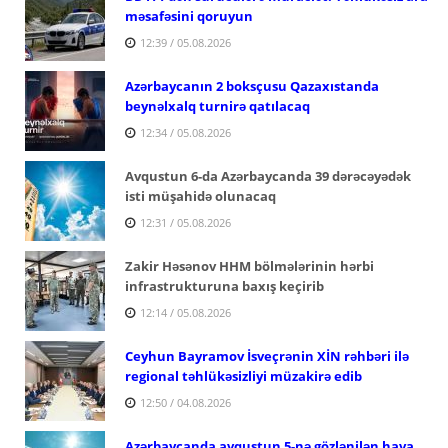
məsafəsini qoruyun
12:39 / 05.08.2026
Azərbaycanın 2 boksçusu Qazaxıstanda
beynəlxalq turnirə qatılacaq
12:34 / 05.08.2026
Avqustun 6-da Azərbaycanda 39 dərəcəyədək
isti müşahidə olunacaq
12:31 / 05.08.2026
Zakir Həsənov HHM bölmələrinin hərbi
infrastrukturuna baxış keçirib
12:14 / 05.08.2026
Ceyhun Bayramov İsveçrənin XİN rəhbəri ilə
regional təhlükəsizliyi müzakirə edib
12:50 / 04.08.2026
Azərbaycanda avqustun 5-nə gözlənilən hava