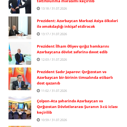
təltifolunma mərasimi keçirilib
13:18 / 31.07.2026
Prezident: Azərbaycan Mərkəzi Asiya ölkələri
ilə əməkdaşlığı inkişaf etdirəcək
13:17 / 31.07.2026
Prezident İlham Əliyev qırğız həmkarını
Azərbaycana dövlət səfərinə dəvət edib
12:03 / 31.07.2026
Prezident Sadır Japarov: Qırğızıstan və
Azərbaycan bir-birinin timsalında etibarlı
dost qazanıb
11:02 / 31.07.2026
Çolpon-Ata şəhərində Azərbaycan və
Qırğızıstan Dövlətlərarası Şuranın 3-cü iclası
keçirilib
10:59 / 31.07.2026