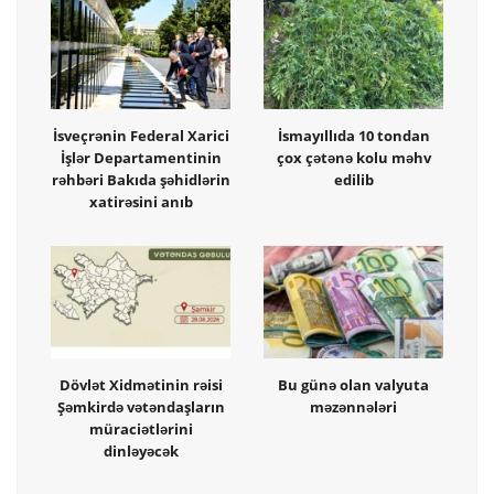
İsveçrənin Federal Xarici
İsmayıllıda 10 tondan
İşlər Departamentinin
çox çətənə kolu məhv
rəhbəri Bakıda şəhidlərin
edilib
xatirəsini anıb
Dövlət Xidmətinin rəisi
Bu günə olan valyuta
Şəmkirdə vətəndaşların
məzənnələri
müraciətlərini
dinləyəcək