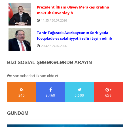
Prezident İlham Əliyev Mərakeş Kralına
məktub ünvanlayıb
11:55 / 30.07.2026
Tahir Tağızadə Azərbaycanın Serbiyada
fövqəladə və səlahiyyətli səfiri təyin edilib
20:42 / 29.07.2026
BİZİ SOSİAL ŞƏBƏKƏLƏRDƏ ARAYIN
Ən son xəbərləri ilk sən əldə et!
345
3,460
5,600
659
GÜNDƏM