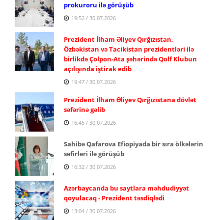
prokuroru ilə görüşüb
19:52 / 30.07.2026
Prezident İlham Əliyev Qırğızıstan,
Özbəkistan və Tacikistan prezidentləri ilə
birlikdə Çolpon-Ata şəhərində Qolf Klubun
açılışında iştirak edib
19:47 / 30.07.2026
Prezident İlham Əliyev Qırğızıstana dövlət
səfərinə gəlib
16:45 / 30.07.2026
Sahibə Qafarova Efiopiyada bir sıra ölkələrin
səfirləri ilə görüşüb
16:32 / 30.07.2026
Azərbaycanda bu saytlara məhdudiyyət
qoyulacaq - Prezident təsdiqlədi
13:04 / 30.07.2026