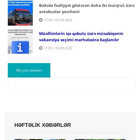
Bakıda fəaliyyət göstərən daha iki marşrut üzrə
avtobuslar yenilənir
17:04 / 03.08.2026
Müəllimlərin işə qəbulu üzrə müsabiqənin
vakansiya seçimi mərhələsinə başlanılır
17:03 / 03.08.2026
Ən çox oxunan
HƏFTƏLİK XƏBƏRLƏR