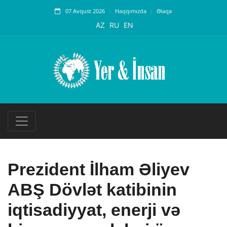
07 Avqust 2026
Haqqımızda
Əlaqə
AZ
RU
EN
Prezident İlham Əliyev
ABŞ Dövlət katibinin
iqtisadiyyat, enerji və