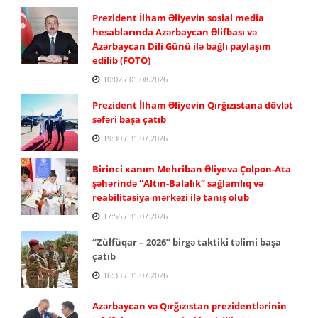
Prezident İlham Əliyevin sosial media
hesablarında Azərbaycan Əlifbası və
Azərbaycan Dili Günü ilə bağlı paylaşım
edilib (FOTO)
10:02 / 01.08.2026
Prezident İlham Əliyevin Qırğızıstana dövlət
səfəri başa çatıb
19:30 / 31.07.2026
Birinci xanım Mehriban Əliyeva Çolpon-Ata
şəhərində “Altın-Balalık” sağlamlıq və
reabilitasiya mərkəzi ilə tanış olub
17:56 / 31.07.2026
“Zülfüqar – 2026” birgə taktiki təlimi başa
çatıb
16:33 / 31.07.2026
Azərbaycan və Qırğızıstan prezidentlərinin