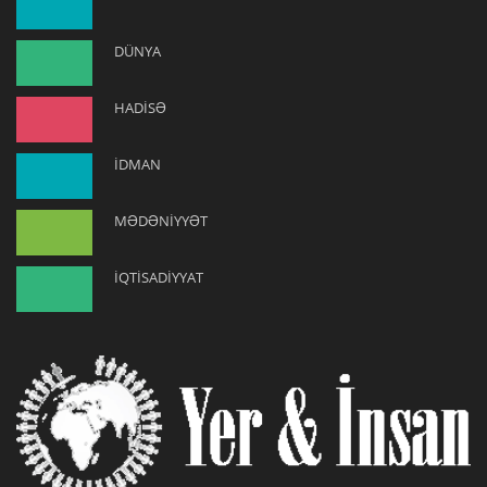
DÜNYA
HADİSƏ
İDMAN
MƏDƏNİYYƏT
İQTİSADİYYAT