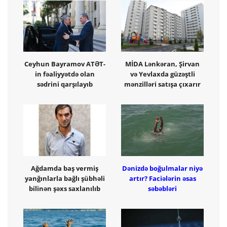
Ceyhun Bayramov ATƏT-
MİDA Lənkəran, Şirvan
in fəaliyyətdə olan
və Yevlaxda güzəştli
sədrini qarşılayıb
mənzilləri satışa çıxarır
Ağdamda baş vermiş
Dənizdə boğulmalar niyə
yanğınlarla bağlı şübhəli
artır? Faciələrin əsas
bilinən şəxs saxlanılıb
səbəbləri