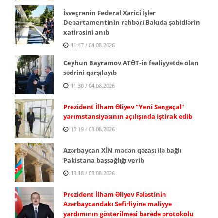
İsveçrənin Federal Xarici İşlər
Departamentinin rəhbəri Bakıda şəhidlərin
xatirəsini anıb
11:47 / 04.08.2026
Ceyhun Bayramov ATƏT-in fəaliyyətdə olan
sədrini qarşılayıb
11:30 / 04.08.2026
Prezident İlham Əliyev “Yeni Səngəçal”
yarımstansiyasının açılışında iştirak edib
13:19 / 03.08.2026
Azərbaycan XİN mədən qəzası ilə bağlı
Pakistana başsağlığı verib
13:18 / 03.08.2026
Prezident İlham Əliyev Fələstinin
Azərbaycandakı Səfirliyinə maliyyə
yardımının göstərilməsi barədə protokolu