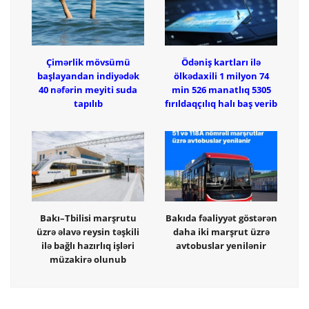
Çimərlik mövsümü
Ödəniş kartları ilə
başlayandan indiyədək
ölkədaxili 1 milyon 74
40 nəfərin meyiti suda
min 526 manatlıq 5305
tapılıb
fırıldaqçılıq halı baş verib
Bakı–Tbilisi marşrutu
Bakıda fəaliyyət göstərən
üzrə əlavə reysin təşkili
daha iki marşrut üzrə
ilə bağlı hazırlıq işləri
avtobuslar yenilənir
müzakirə olunub